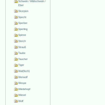
Schwein / Wildschwein /
Eber
Skorpion
Specht
Sperber
Sperling
Spinne
Storch
Strauß
Taube
Taucher
Tiger
Wal(fisch)
Werwolf
Wespe
Wiedehopf
Wiesel
Wolf