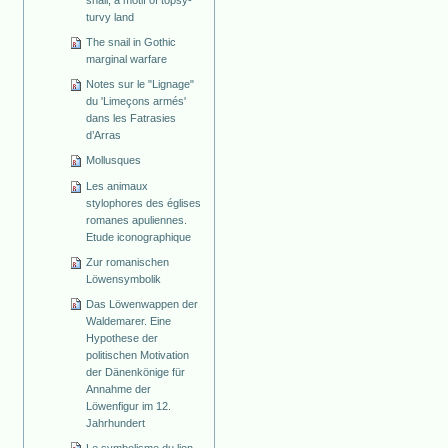
snail, a motif of topsy-
turvy land
The snail in Gothic
marginal warfare
Notes sur le "Lignage"
du 'Limeçons armés'
dans les Fatrasies
d’Arras
Mollusques
Les animaux
stylophores des églises
romanes apuliennes.
Etude iconographique
Zur romanischen
Löwensymbolik
Das Löwenwappen der
Waldemarer. Eine
Hypothese der
politischen Motivation
der Dänenkönige für
Annahme der
Löwenfigur im 12.
Jahrhundert
Le symbolisme du lion