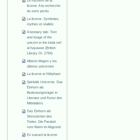
Le mystère de la
licorne. A la recherche
du sens perdu
La licorne. Symboles,
mythes et réalités
A bestiary tale: Text
and image of the
unicorn in the kitab na'l
al hayawan (British
Library Or. 2784)
Alberto Magno y los
últimos unicornios
La licorne et l'éléphant
Spiritalis Unicornis. Das
Einhorn als
Bedeutungsträger in
Literatur und Kunst des
Mittelalters
Das Einhorn als
Sinnzeichen des
Todes: Die Parabel
vom Mann im Abgrund
En suivant la licorne