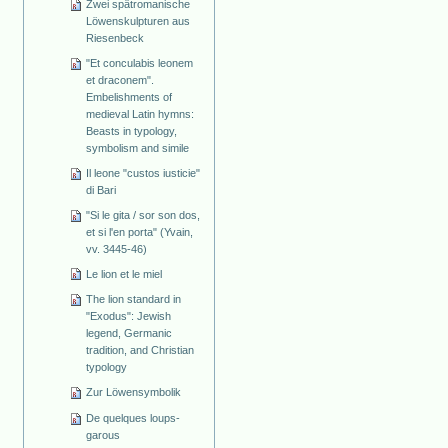
Zwei spätromanische
Löwenskulpturen aus
Riesenbeck
"Et conculabis leonem
et draconem".
Embelishments of
medieval Latin hymns:
Beasts in typology,
symbolism and simile
Il leone "custos iusticie"
di Bari
"Si le gita / sor son dos,
et si l'en porta" (Yvain,
vv. 3445-46)
Le lion et le miel
The lion standard in
"Exodus": Jewish
legend, Germanic
tradition, and Christian
typology
Zur Löwensymbolik
De quelques loups-
garous