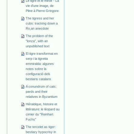
Le tigre et le miroir - La
vie d'une image, de
Pline à Pierre Gringore
The tigress and her
cubs: tracking down a
Ro,an anecdote
The problem of the
"lonza", with an
unpublished text
El tigre transformat en
serp i la tigretta
emmiralda: algunes
notes sobre la
configuració dels
bestiaris catalans
A conundrum of cats:
pards and their
relatives in Byzantium
Héraldique, histoire et
littérature: le léopard au
cimier du "Reinhart
Fuchs"
The tercelet as tiger:
bestiary hypocrisy in