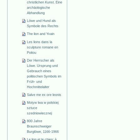
christlichen Kunst. Eine
archäologische
Abhandlung
Löwe und Hund als
Symbole des Rechts
The lion and Yvain
Les lions dans la
sculpture romane en
Poitou
Der Herrscher als
Löwe. Ursprung und
Gebrauch eines
politischen Symbols im
Früh- und
Hochmittelalter
Salve me ex ore leonis
Motyw lwa w polskiej
sztuce
szedniowiecznej
800 Jahre
Braunschweiger
Burglöwe, 1166-1966
Le lion et le chien: à