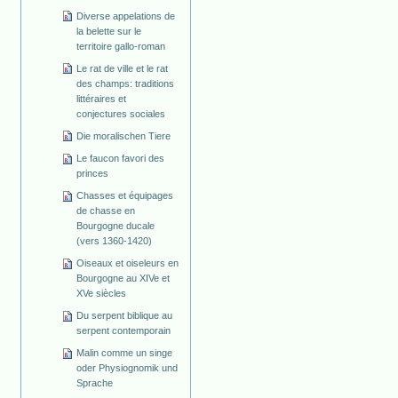
Diverse appelations de
la belette sur le
territoire gallo-roman
Le rat de ville et le rat
des champs: traditions
littéraires et
conjectures sociales
Die moralischen Tiere
Le faucon favori des
princes
Chasses et équipages
de chasse en
Bourgogne ducale
(vers 1360-1420)
Oiseaux et oiseleurs en
Bourgogne au XIVe et
XVe siècles
Du serpent biblique au
serpent contemporain
Malin comme un singe
oder Physiognomik und
Sprache