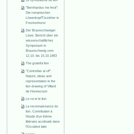
"Bernhardus me fecit":
Die romanischen
Löwenkopf­Türzieher in
Freckenhorst
Der Braunschweiger
Löwe. Bericht über ein
wissenschaftliches
Symposium in
Braunschweig vom
12.10. bis 15.10.1983
The grateful lion
"Contrefais al vif":
Nature, ideas and
representation in the
lion drawing of Villard
de Honnecourt
Le roi et le lion
La reconnaissance du
lion. Contribution à
l'étude d'un thème
littéraire acclimaté dans
l'Occident latin