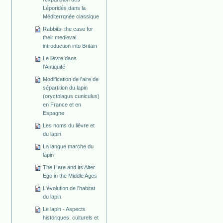
Léporidés dans la
Méditerrqnée classique
Rabbits: the case for
their medieval
introduction into Britain
Le lièvre dans
l'Antiquité
Modification de l'aire de
sépartition du lapin
(oryctolagus cuniculus)
en France et en
Espagne
Les noms du lièvre et
du lapin
La langue marche du
lapin
The Hare and its Alter
Ego in the Middle Ages
L'évolution de l'habitat
du lapin
Le lapin - Aspects
historiques, culturels et