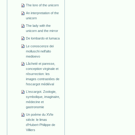
The lore of the unicorn
An interpretation of the
unicorn
The lady with the
unicorn and the mirror
De lombardo et lumaca
Le conoscenze dei
molluschi nell'alto
medioevo
Lâcheté et paresse,
conception virginale et
résurrection: les
images contrastées de
l'escargot médiéval
L'escargot. Zoologie,
symbolique, imaginaire,
médecine et
gastronomie
Un poème du XVIe
siècle: le limas
d'Hubert-Philippe de
Villiers