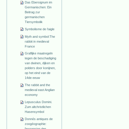
Das Ebersignum im
Germanischen: Ein
Beitrag zur
germanischen
Tiersymbolik
Symbolisme de l’aigle
Myth and symbol:The
rabbit in medieval
France
Graflijke maatregeln
tegen de beschadiging
van dwinen, dijken en
polders door konijnen,
op het eind van de
14de eeuw
The rabbit and the
medieval east Anglian
economy
Lepusculus Domini.
Zum altchristlichen
Hasensymbol
Donnés antiques de
zoogéographie:
l'expansion des