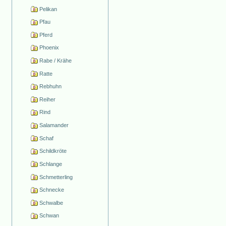
Pelikan
Pfau
Pferd
Phoenix
Rabe / Krähe
Ratte
Rebhuhn
Reiher
Rind
Salamander
Schaf
Schildkröte
Schlange
Schmetterling
Schnecke
Schwalbe
Schwan