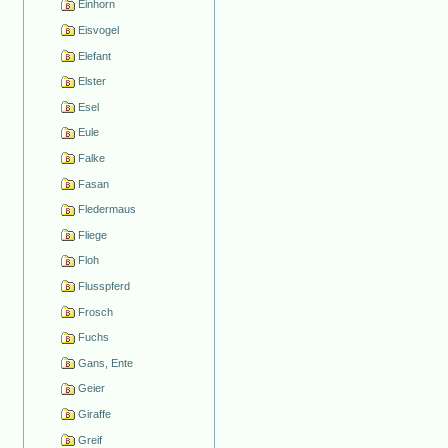
Einhorn
Eisvogel
Elefant
Elster
Esel
Eule
Falke
Fasan
Fledermaus
Fliege
Floh
Flusspferd
Frosch
Fuchs
Gans, Ente
Geier
Giraffe
Greif