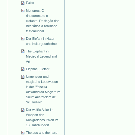
Falco
Monstros: O
rinoceronte e o
elefante. Da ficção dos
Bestiários à realidade
testemunhal
Der Elefant in Natur
und Kulturgeschichte
The Elephant in
Medieval Legend and
Art
Elephas, Elefant
Ungeheuer und
magische Lebewesen
in der 'Epistula
Alexandri ad Magistrum
Suum Aristotelem de
Situ Indiae'
Der weiße Adler im
Wappen des
Königreiches Polen im
13. Jahrhundert
The ass and the harp