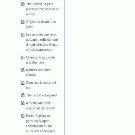
The Middle English
poem on the names of
a hare
Origine et histoire du
lapin
Les jeux du Lièvre et
du Lapin: réflexion sur
l'imaginaire des Grecs
et des Naturalistes
Chaucer's pardoner
and the hare
Rabbits and their
history
Cacciare la lepre col
bue
The rabbit in England
A medieval rabbit
warren at Bardney?
Pares à gibier et
garnues à lapin:
contribution à une
étude archéologique