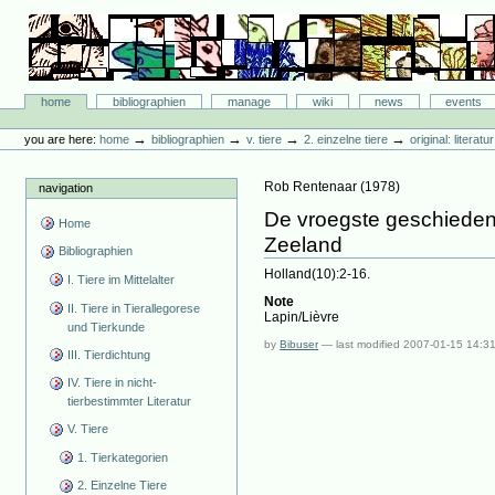
Skip
to
content.
|
Skip
Bibliographie-Portal
to
Sections
home
bibliographien
manage
wiki
news
events
navigation
Personal
tools
→
→
→
→
you are here:
home
bibliographien
v. tiere
2. einzelne tiere
original: literat
Rob Rentenaar
(
1978
)
navigation
De vroegste geschiedeni
Home
Zeeland
Bibliographien
Holland(10):2-16.
I. Tiere im Mittelalter
Note
II. Tiere in Tierallegorese
Lapin/Lièvre
und Tierkunde
by
Bibuser
—
last modified
2007-01-15 14:3
III. Tierdichtung
IV. Tiere in nicht-
tierbestimmter Literatur
V. Tiere
1. Tierkategorien
2. Einzelne Tiere