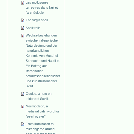
Les mollusques
terrestres dans l'art et
l'archéologie
The virgin snail
Snail trails
Wechselbeziehungen
zwischen allegorischer
Naturdeutung und der
naturkundlichen
Kenntnis von Muschel,
Schnecke und Nautilus.
Ein Beitrag aus
literarischer,
naturwissenschaftlicher
und kunsthistorischer
Sicht
Oceloe: a note on
Isidore of Seville
Mermicoleon, a
medieval Latin word for
"pearl oyster"
From illumination to
folksong: the armed