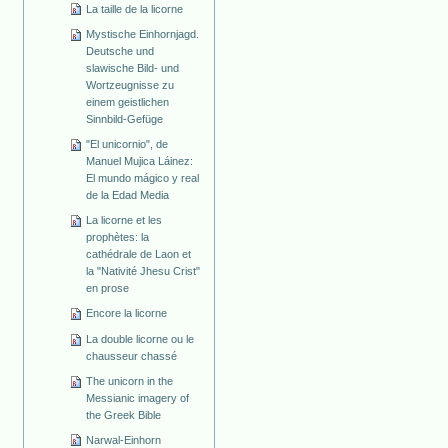
La taille de la licorne
Mystische Einhornjagd.
Deutsche und
slawische Bild- und
Wortzeugnisse zu
einem geistlichen
Sinnbild-Gefüge
"El unicornio", de
Manuel Mujica Láinez:
El mundo mágico y real
de la Edad Media
La licorne et les
prophètes: la
cathédrale de Laon et
la "Nativité Jhesu Crist"
en prose
Encore la licorne
La double licorne ou le
chausseur chassé
The unicorn in the
Messianic imagery of
the Greek Bible
Narwal-Einhorn