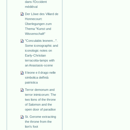
dans l'Occident
médiéval
Der Löwe des Villard de
Honnecourt:
Überlegungen zum
Thema "Kunst und
Wissenschaft"
"Conculabis leonem...".
Some iconographic and
iconologic notes on
Early-Christian
terracotta-lamps with
an Anastasis-scene
Il leone e il drago nelle
simbolica dell'età
patristica
Terror demonum and
terror inimicorum: The
two lions of the throne
of Salomon and the
open door of paradise
St. Gerome extracting
the throne from the
lion's foot