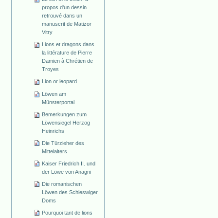
propos d'un dessin
retrouvé dans un
manuscrit de Matizor
Vitry
Lions et dragons dans
la littérature de Pierre
Damien à Chrétien de
Troyes
Lion or leopard
Löwen am
Münsterportal
Bemerkungen zum
Löwensiegel Herzog
Heinrichs
Die Türzieher des
Mittelalters
Kaiser Friedrich II. und
der Löwe von Anagni
Die romanischen
Löwen des Schleswiger
Doms
Pourquoi tant de lions