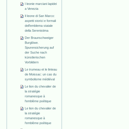
I leonie marciani lapidei
a Venezia
Il leone di San Marco:
aspetti storici e formali
dell'emblema statale
della Serenistima
Der Braunschweiger
Burglöwe.
Spurensicherung auf
der Suche nach
künstlerischen
Vorbildern
Le trumeau et le linteau
de Moissac: un cas du
symbolisme médiéval
Le lion du chevalier de
la stratégie
romanesque à
l'emblème poétique
Le lion du chevalier de
la stratégie
romanesque à
l'emblème poétique