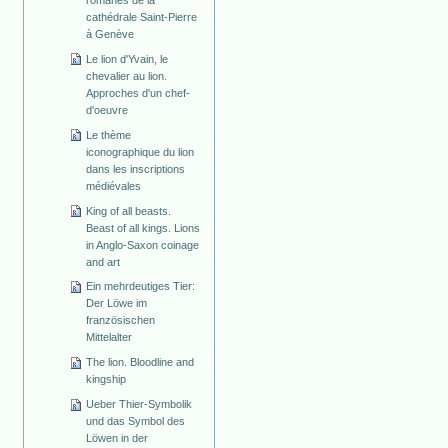
cathédrale Saint-Pierre
à Genève
Le lion d'Yvain, le
chevalier au lion.
Approches d'un chef-
d'oeuvre
Le thème
iconographique du lion
dans les inscriptions
médiévales
King of all beasts.
Beast of all kings. Lions
in Anglo-Saxon coinage
and art
Ein mehrdeutiges Tier:
Der Löwe im
französischen
Mittelalter
The lion. Bloodline and
kingship
Ueber Thier-Symbolik
und das Symbol des
Löwen in der