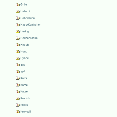
Grille
Habicht
Hahn/Huhn
Hase/Kaninchen
Hering
Heuschrecke
Hirsch
Hund
Hyäne
Ibis
Igel
Käfer
Kamel
Katze
Kranich
Krebs
Krokodil