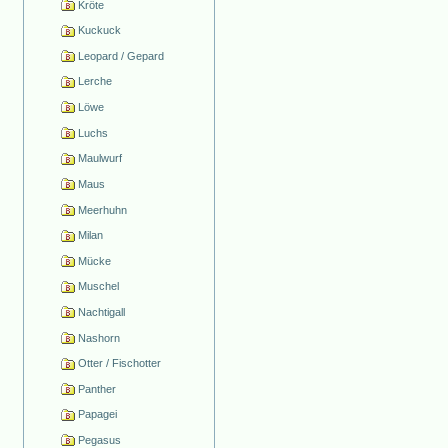
Kröte
Kuckuck
Leopard / Gepard
Lerche
Löwe
Luchs
Maulwurf
Maus
Meerhuhn
Milan
Mücke
Muschel
Nachtigall
Nashorn
Otter / Fischotter
Panther
Papagei
Pegasus