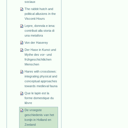
sociaux
The rabbit hutch and
political allusions in the
Visconti Hours
Lepre, donnola e iena:
contributi alla storia di
una metafora
Von der Haserey
Der Hase in Kunst und
Mythe des vor- und
frühgeschichtlichen
Menschen
Hares with crossbows:
integrating physical and
conceptual approaches
towards medieval fauna
Que le lapin est la
forme domestique du
lièvre
De vroegste
geschiedenis van het
konijn in Holland en
Zeeland