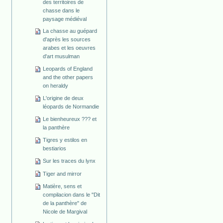
des territoires de
chasse dans le
paysage médiéval
La chasse au guépard
d'après les sources
arabes et les oeuvres
d'art musulman
Leopards of England
and the other papers
on heraldy
L'origine de deux
léopards de Normandie
Le bienheureux ??? et
la panthère
Tigres y estilos en
bestiarios
Sur les traces du lynx
Tiger and mirror
Matière, sens et
compilacion dans le "Dit
de la panthère" de
Nicole de Margival