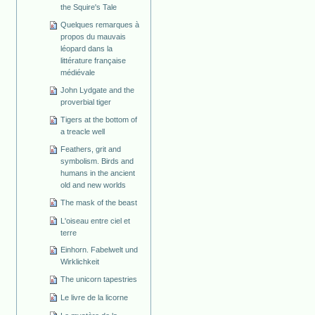
the Squire's Tale
Quelques remarques à
propos du mauvais
léopard dans la
littérature française
médiévale
John Lydgate and the
proverbial tiger
Tigers at the bottom of
a treacle well
Feathers, grit and
symbolism. Birds and
humans in the ancient
old and new worlds
The mask of the beast
L'oiseau entre ciel et
terre
Einhorn. Fabelwelt und
Wirklichkeit
The unicorn tapestries
Le livre de la licorne