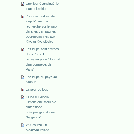
Une liberté ambiguë: le
loup et le chien
Pour une histoire du
loup. Project de
recherche sur le loup
dans les campagnes
bourguignonnes aux
XIVe et XVe siècles
Les loups sont entrées
dans Paris. Le
témoignage du "Journal
d'un bourgeois de
Paris"
Les loups au pays de
Namur
La peur du loup
Il lupo di Gubbio.
Dimensione storica e
dimensione
antropologica di una
"leggenda"
Werewolves in
Medieval Ireland