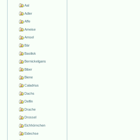
Aal
Adler
Affe
Ameise
Amsel
Bär
Basilisk
Bernickelgans
Biber
Biene
Caladrius
Dachs
Delfin
Drache
Drossel
Eichhörnchen
Eidechse