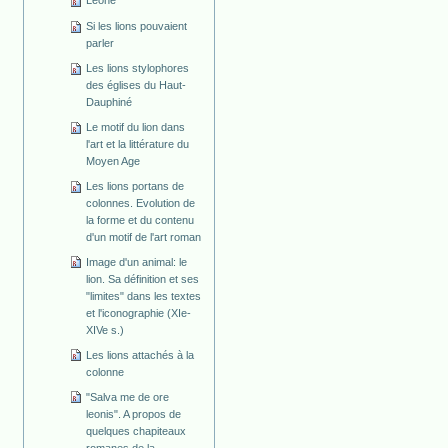
Leone
Si les lions pouvaient
parler
Les lions stylophores
des églises du Haut-
Dauphiné
Le motif du lion dans
l'art et la littérature du
Moyen Age
Les lions portans de
colonnes. Evolution de
la forme et du contenu
d'un motif de l'art roman
Image d'un animal: le
lion. Sa définition et ses
"limites" dans les textes
et l'iconographie (XIe-
XIVe s.)
Les lions attachés à la
colonne
"Salva me de ore
leonis". A propos de
quelques chapiteaux
romanes de la