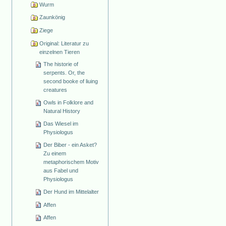
Wurm
Zaunkönig
Ziege
Original: Literatur zu
einzelnen Tieren
The historie of
serpents. Or, the
second booke of liuing
creatures
Owls in Folklore and
Natural History
Das Wiesel im
Physiologus
Der Biber - ein Asket?
Zu einem
metaphorischem Motiv
aus Fabel und
Physiologus
Der Hund im Mittelalter
Affen
Affen