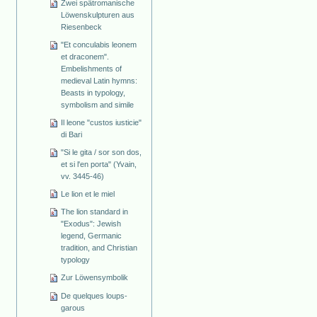
Zwei spätromanische
Löwenskulpturen aus
Riesenbeck
"Et conculabis leonem
et draconem".
Embelishments of
medieval Latin hymns:
Beasts in typology,
symbolism and simile
Il leone "custos iusticie"
di Bari
"Si le gita / sor son dos,
et si l'en porta" (Yvain,
vv. 3445-46)
Le lion et le miel
The lion standard in
"Exodus": Jewish
legend, Germanic
tradition, and Christian
typology
Zur Löwensymbolik
De quelques loups-
garous