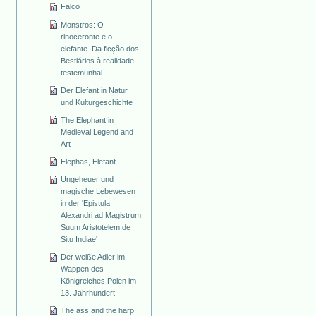
Falco
Monstros: O
rinoceronte e o
elefante. Da ficção dos
Bestiários à realidade
testemunhal
Der Elefant in Natur
und Kulturgeschichte
The Elephant in
Medieval Legend and
Art
Elephas, Elefant
Ungeheuer und
magische Lebewesen
in der 'Epistula
Alexandri ad Magistrum
Suum Aristotelem de
Situ Indiae'
Der weiße Adler im
Wappen des
Königreiches Polen im
13. Jahrhundert
The ass and the harp