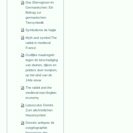
Das Ebersignum im
Germanischen: Ein
Beitrag zur
germanischen
Tiersymbolik
Symbolisme de l’aigle
Myth and symbol:The
rabbit in medieval
France
Graflijke maatregeln
tegen de beschadiging
van dwinen, dijken en
polders door konijnen,
op het eind van de
14de eeuw
The rabbit and the
medieval east Anglian
economy
Lepusculus Domini.
Zum altchristlichen
Hasensymbol
Donnés antiques de
zoogéographie:
l'expansion des