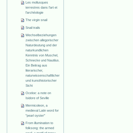
Les mollusques
terrestres dans l'art et
l'archéologie
The virgin snail
Snail trails
Wechselbeziehungen
zwischen allegorischer
Naturdeutung und der
naturkundlichen
Kenntnis von Muschel,
Schnecke und Nautilus.
Ein Beitrag aus
literarischer,
naturwissenschaftlicher
und kunsthistorischer
Sicht
Oceloe: a note on
Isidore of Seville
Mermicoleon, a
medieval Latin word for
"pearl oyster"
From illumination to
folksong: the armed