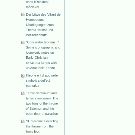
dans l'Occident
médiéval
Der Löwe des Villard de
Honnecourt:
Überlegungen zum
Thema "Kunst und
Wissenschaft"
"Conculabis leonem...".
Some iconographic and
iconologic notes on
Early-Christian
terracotta-lamps with
an Anastasis-scene
Il leone e il drago nelle
simbolica dell'età
patristica
Terror demonum and
terror inimicorum: The
two lions of the throne
of Salomon and the
open door of paradise
St. Gerome extracting
the throne from the
lion's foot