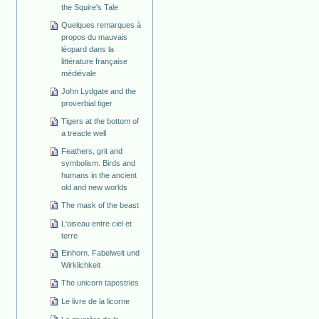
the Squire's Tale
Quelques remarques à
propos du mauvais
léopard dans la
littérature française
médiévale
John Lydgate and the
proverbial tiger
Tigers at the bottom of
a treacle well
Feathers, grit and
symbolism. Birds and
humans in the ancient
old and new worlds
The mask of the beast
L'oiseau entre ciel et
terre
Einhorn. Fabelwelt und
Wirklichkeit
The unicorn tapestries
Le livre de la licorne