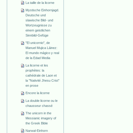
La taille de la licorne
Mystische Einhornjagd.
Deutsche und
slawische Bild- und
Wortzeugnisse zu
einem geistlichen
Sinnbild-Gefüge
"El unicornio", de
Manuel Mujica Láinez:
El mundo mágico y real
de la Edad Media
La licorne et les
prophètes: la
cathédrale de Laon et
la "Nativité Jhesu Crist"
en prose
Encore la licorne
La double licorne ou le
chausseur chassé
The unicorn in the
Messianic imagery of
the Greek Bible
Narwal-Einhorn