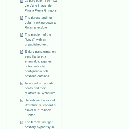
Le tigre et le miroir - La
vie d'une image, de
Pline à Pierre Gringore
The tigress and her
cubs: tracking down a
Ro,an anecdote
The problem of the
"lonza", with an
unpublished text
El tigre transformat en
serp i la tigretta
emmiralda: algunes
notes sobre la
configuració dels
bestiaris catalans
A conundrum of cats:
pards and their
relatives in Byzantium
Héraldique, histoire et
littérature: le léopard au
cimier du "Reinhart
Fuchs"
The tercelet as tiger:
bestiary hypocrisy in