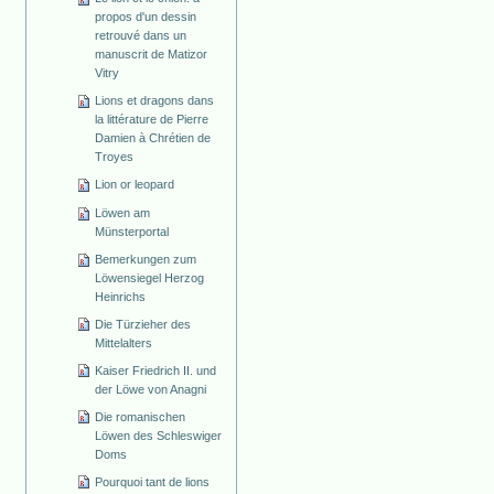
propos d'un dessin
retrouvé dans un
manuscrit de Matizor
Vitry
Lions et dragons dans
la littérature de Pierre
Damien à Chrétien de
Troyes
Lion or leopard
Löwen am
Münsterportal
Bemerkungen zum
Löwensiegel Herzog
Heinrichs
Die Türzieher des
Mittelalters
Kaiser Friedrich II. und
der Löwe von Anagni
Die romanischen
Löwen des Schleswiger
Doms
Pourquoi tant de lions