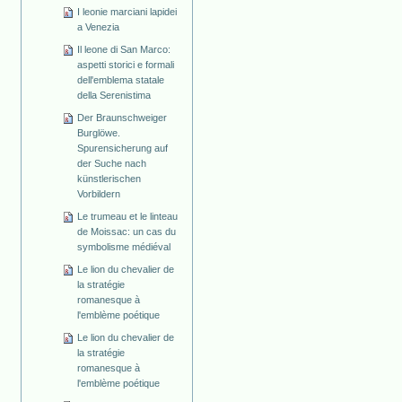
I leonie marciani lapidei
a Venezia
Il leone di San Marco:
aspetti storici e formali
dell'emblema statale
della Serenistima
Der Braunschweiger
Burglöwe.
Spurensicherung auf
der Suche nach
künstlerischen
Vorbildern
Le trumeau et le linteau
de Moissac: un cas du
symbolisme médiéval
Le lion du chevalier de
la stratégie
romanesque à
l'emblème poétique
Le lion du chevalier de
la stratégie
romanesque à
l'emblème poétique