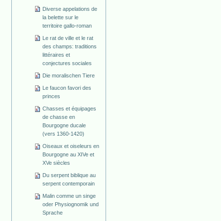
Diverse appelations de
la belette sur le
territoire gallo-roman
Le rat de ville et le rat
des champs: traditions
littéraires et
conjectures sociales
Die moralischen Tiere
Le faucon favori des
princes
Chasses et équipages
de chasse en
Bourgogne ducale
(vers 1360-1420)
Oiseaux et oiseleurs en
Bourgogne au XIVe et
XVe siècles
Du serpent biblique au
serpent contemporain
Malin comme un singe
oder Physiognomik und
Sprache