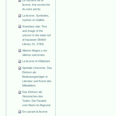
Le mystère de la
licorne. A la recherche
du sens perdu
La licorne. Symboles,
mythes et réalités
A bestiary tale: Text
and image of the
unicorn in the kitab na'l
al hayawan (British
Library Or. 2784)
Alberto Magno y los
últimos unicornios
La licorne et l'éléphant
Spiritalis Unicornis. Das
Einhorn als
Bedeutungsträger in
Literatur und Kunst des
Mittelalters
Das Einhorn als
Sinnzeichen des
Todes: Die Parabel
vom Mann im Abgrund
En suivant la licorne