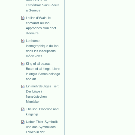
cathédrale Saint-Pierre
à Genève
Le lion d'Yvain, le
chevalier au lion.
Approches d'un chef-
d'oeuvre
Le thème
iconographique du lion
dans les inscriptions
médiévales
King of all beasts.
Beast of all kings. Lions
in Anglo-Saxon coinage
and art
Ein mehrdeutiges Tier:
Der Löwe im
französischen
Mittelalter
The lion. Bloodline and
kingship
Ueber Thier-Symbolik
und das Symbol des
Löwen in der