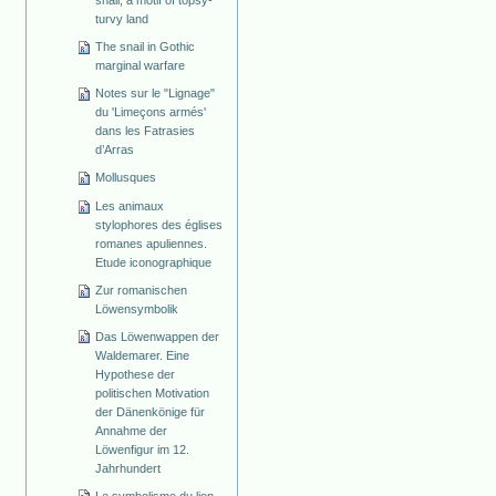
snail, a motif of topsy-
turvy land
The snail in Gothic
marginal warfare
Notes sur le "Lignage"
du 'Limeçons armés'
dans les Fatrasies
d’Arras
Mollusques
Les animaux
stylophores des églises
romanes apuliennes.
Etude iconographique
Zur romanischen
Löwensymbolik
Das Löwenwappen der
Waldemarer. Eine
Hypothese der
politischen Motivation
der Dänenkönige für
Annahme der
Löwenfigur im 12.
Jahrhundert
Le symbolisme du lion