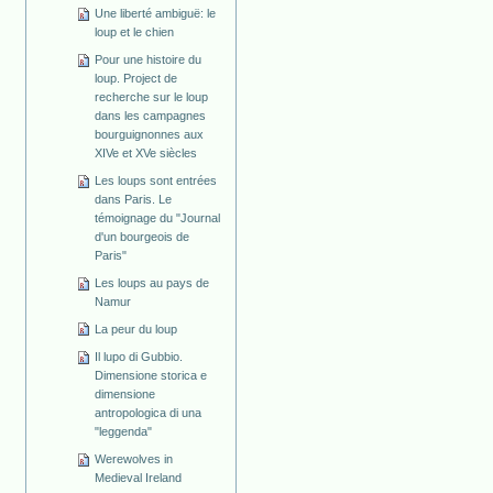
Une liberté ambiguë: le
loup et le chien
Pour une histoire du
loup. Project de
recherche sur le loup
dans les campagnes
bourguignonnes aux
XIVe et XVe siècles
Les loups sont entrées
dans Paris. Le
témoignage du "Journal
d'un bourgeois de
Paris"
Les loups au pays de
Namur
La peur du loup
Il lupo di Gubbio.
Dimensione storica e
dimensione
antropologica di una
"leggenda"
Werewolves in
Medieval Ireland