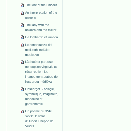
The lore of the unicorn
An interpretation of the
unicorn
The lady with the
unicorn and the mirror
De lombardo et lumaca
Le conoscenze dei
molluschi nell'alto
medioevo
Lâcheté et paresse,
conception virginale et
résurrection: les
images contrastées de
l'escargot médiéval
L'escargot. Zoologie,
symbolique, imaginaire,
médecine et
gastronomie
Un poème du XVIe
siècle: le limas
d'Hubert-Philippe de
Villiers