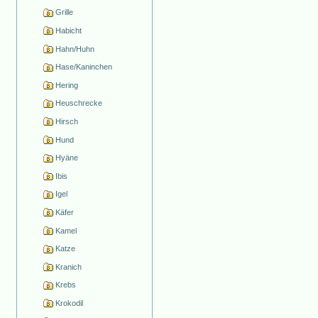
Grille
Habicht
Hahn/Huhn
Hase/Kaninchen
Hering
Heuschrecke
Hirsch
Hund
Hyäne
Ibis
Igel
Käfer
Kamel
Katze
Kranich
Krebs
Krokodil