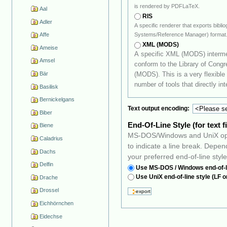
is rendered by PDFLaTeX.
Aal
RIS
Adler
A specific renderer that exports bibl
Affe
Systems/Reference Manager) format
XML (MODS)
Ameise
A specific XML (MODS) intermed
Amsel
conform to the Library of Congress's Metadata Object Description Schema
Bär
(MODS). This is a very flexible standard that should prove q
number of tools that directly int
Basilisk
Bernickelgans
Text output encoding:
Biber
End-Of-Line Style (for text f
Biene
MS-DOS/Windows and UniX oper
Caladrius
to indicate a line break. Depending on your favourite operating system, select
Dachs
your preferred end-of-line styl
Delfin
Use MS-DOS / Windows end-of-l
Use UniX end-of-line style (LF o
Drache
Drossel
Eichhörnchen
Eidechse