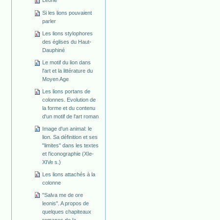
Leone
Si les lions pouvaient
parler
Les lions stylophores
des églises du Haut-
Dauphiné
Le motif du lion dans
l'art et la littérature du
Moyen Age
Les lions portans de
colonnes. Evolution de
la forme et du contenu
d'un motif de l'art roman
Image d'un animal: le
lion. Sa définition et ses
"limites" dans les textes
et l'iconographie (XIe-
XIVe s.)
Les lions attachés à la
colonne
"Salva me de ore
leonis". A propos de
quelques chapiteaux
romanes de la