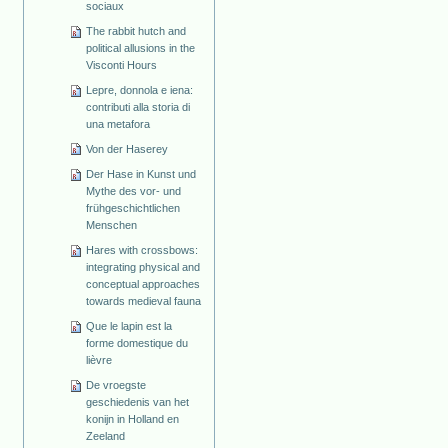
sociaux
The rabbit hutch and
political allusions in the
Visconti Hours
Lepre, donnola e iena:
contributi alla storia di
una metafora
Von der Haserey
Der Hase in Kunst und
Mythe des vor- und
frühgeschichtlichen
Menschen
Hares with crossbows:
integrating physical and
conceptual approaches
towards medieval fauna
Que le lapin est la
forme domestique du
lièvre
De vroegste
geschiedenis van het
konijn in Holland en
Zeeland