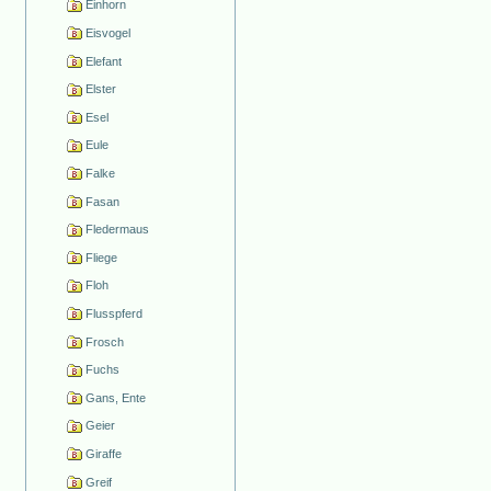
Einhorn
Eisvogel
Elefant
Elster
Esel
Eule
Falke
Fasan
Fledermaus
Fliege
Floh
Flusspferd
Frosch
Fuchs
Gans, Ente
Geier
Giraffe
Greif