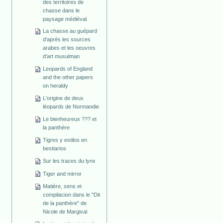
des territoires de
chasse dans le
paysage médiéval
La chasse au guépard
d'après les sources
arabes et les oeuvres
d'art musulman
Leopards of England
and the other papers
on heraldy
L'origine de deux
léopards de Normandie
Le bienheureux ??? et
la panthère
Tigres y estilos en
bestiarios
Sur les traces du lynx
Tiger and mirror
Matière, sens et
compilacion dans le "Dit
de la panthère" de
Nicole de Margival