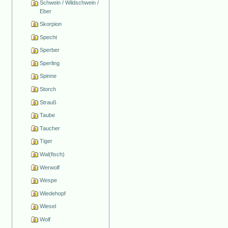
Schwein / Wildschwein /
Eber
Skorpion
Specht
Sperber
Sperling
Spinne
Storch
Strauß
Taube
Taucher
Tiger
Wal(fisch)
Werwolf
Wespe
Wiedehopf
Wiesel
Wolf