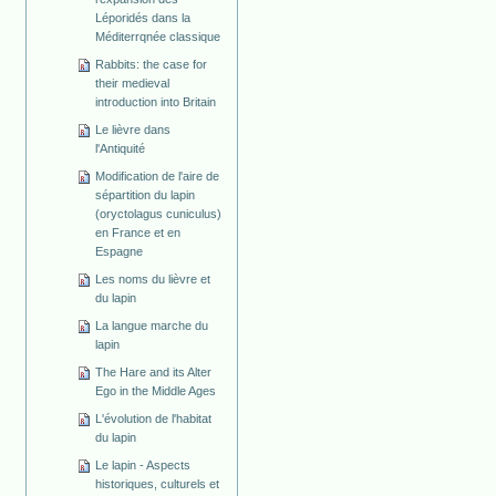
Léporidés dans la
Méditerrqnée classique
Rabbits: the case for
their medieval
introduction into Britain
Le lièvre dans
l'Antiquité
Modification de l'aire de
sépartition du lapin
(oryctolagus cuniculus)
en France et en
Espagne
Les noms du lièvre et
du lapin
La langue marche du
lapin
The Hare and its Alter
Ego in the Middle Ages
L'évolution de l'habitat
du lapin
Le lapin - Aspects
historiques, culturels et