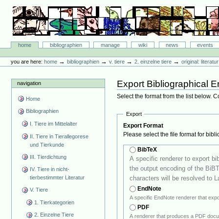
Skip
to
content.
|
Skip
Bibliographie-Portal
to
Sections
home
bibliographien
manage
wiki
news
events
navigation
Personal
tools
→
→
→
→
you are here:
home
bibliographien
v. tiere
2. einzelne tiere
original: literat
Export Bibliographical E
navigation
Select the format from the list below. 
Home
Bibliographien
Export
I. Tiere im Mittelalter
Export Format
Please select the file format for bibl
II. Tiere in Tierallegorese
und Tierkunde
BibTeX
III. Tierdichtung
A specific renderer to export bibli
the output encoding of the BiBTeX ren
IV. Tiere in nicht-
characters will be resolved to L
tierbestimmter Literatur
EndNote
V. Tiere
1. Tierkategorien
PDF
2. Einzelne Tiere
A renderer that produces a PDF docum