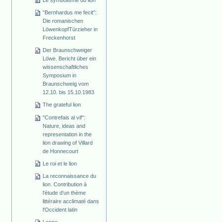
"Bernhardus me fecit":
Die romanischen
Löwenkopf­Türzieher in
Freckenhorst
Der Braunschweiger
Löwe. Bericht über ein
wissenschaftliches
Symposium in
Braunschweig vom
12.10. bis 15.10.1983
The grateful lion
"Contrefais al vif":
Nature, ideas and
representation in the
lion drawing of Villard
de Honnecourt
Le roi et le lion
La reconnaissance du
lion. Contribution à
l'étude d'un thème
littéraire acclimaté dans
l'Occident latin