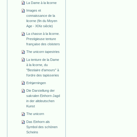
La Dame à la licorne
Images et
connaissance de la
licorne (fin du Moyen
Age - XIXe siècle)
La chasse à la licorne.
Prestigieuse tenture
française des cloisters
The unicorn tapestries
La tenture de la Dame
à la licorne, du
"Bestiaire d'amours" à
l'ordre des tapisseries
Enhjørningen
Die Darstellung der
sakralen Einhorn-Jagd
in der altdeutschen
Kunst
The unicorn
Das Einhorn als
Symbol des schönen
Scheins