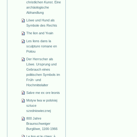
christlichen Kunst. Eine
archäologische
Abhandlung
Löwe und Hund als
Symbole des Rechts
The lion and Yvain
Les lions dans la
sculpture romane en
Poitou
Der Herrscher als
Löwe. Ursprung und
Gebrauch eines
politischen Symbols im
Früh- und
Hochmittelalter
Salve me ex ore leonis
Motyw lwa w polskiej
sztuce
szedniowiecznej
800 Jahre
Braunschweiger
Burglöwe, 1166-1966
Le lion et le chien: à