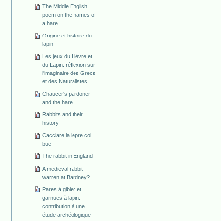
The Middle English
poem on the names of
a hare
Origine et histoire du
lapin
Les jeux du Lièvre et
du Lapin: réflexion sur
l'imaginaire des Grecs
et des Naturalistes
Chaucer's pardoner
and the hare
Rabbits and their
history
Cacciare la lepre col
bue
The rabbit in England
A medieval rabbit
warren at Bardney?
Pares à gibier et
garnues à lapin:
contribution à une
étude archéologique