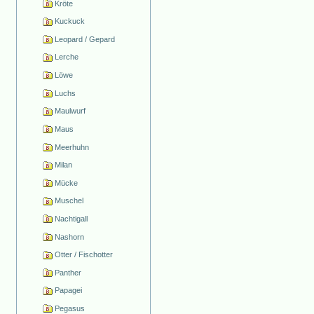
Kröte
Kuckuck
Leopard / Gepard
Lerche
Löwe
Luchs
Maulwurf
Maus
Meerhuhn
Milan
Mücke
Muschel
Nachtigall
Nashorn
Otter / Fischotter
Panther
Papagei
Pegasus