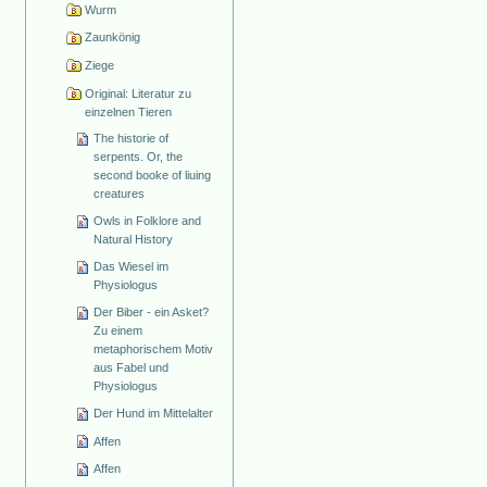
Wurm
Zaunkönig
Ziege
Original: Literatur zu
einzelnen Tieren
The historie of
serpents. Or, the
second booke of liuing
creatures
Owls in Folklore and
Natural History
Das Wiesel im
Physiologus
Der Biber - ein Asket?
Zu einem
metaphorischem Motiv
aus Fabel und
Physiologus
Der Hund im Mittelalter
Affen
Affen