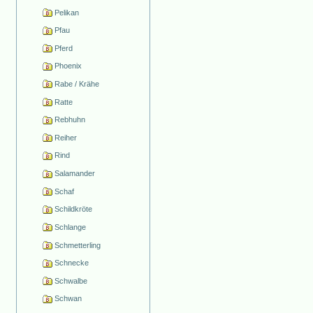
Pelikan
Pfau
Pferd
Phoenix
Rabe / Krähe
Ratte
Rebhuhn
Reiher
Rind
Salamander
Schaf
Schildkröte
Schlange
Schmetterling
Schnecke
Schwalbe
Schwan