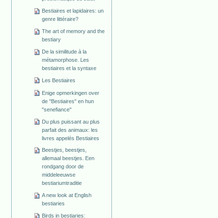
Bestiaires et lapidaires: un
genre littéraire?
The art of memory and the
bestiary
De la similitude à la
métamorphose. Les
bestiaires et la syntaxe
Les Bestiaires
Enige opmerkingen over
de "Bestiaires" en hun
"senefiance"
Du plus puissant au plus
parfait des animaux: les
livres appelés Bestiaires
Beestjes, beestjes,
allemaal beestjes. Een
rondgang door de
middeleeuwse
bestiariumtraditie
A new look at English
bestiaries
Birds in bestiaries: