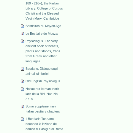
189 - 210v), the Parker
Library, College of Corpus
Christi and the Blessed
Virgin Mary, Cambridge
Bestiaires du Moyen Age
Le Bestiaire de Mouza
Physiologus. The very
ancient book of beasts,
plants and stones, trans.
from Greek and other
languages
Bestiario. Dialogo sugli
animali simbolici
Old English Physiologus
Notice sur le manuscrit
latin de la Bibl. Nat. No.
3718
Some supplementary
Italian bestiary chapters
Il Bestiario Toscano
secondo la lezione dei
codice di Pasigi e di Roma