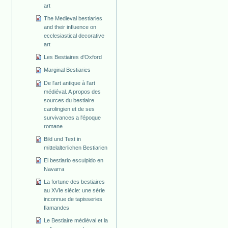
art
The Medieval bestiaries
and their influence on
ecclesiastical decorative
art
Les Bestiaires d'Oxford
Marginal Bestiaries
De l'art antique à l'art
médiéval. A propos des
sources du bestiaire
carolingien et de ses
survivances a l'époque
romane
Bild und Text in
mittelalterlichen Bestiarien
El bestiario esculpido en
Navarra
La fortune des bestiaires
au XVIe siècle: une série
inconnue de tapisseries
flamandes
Le Bestiaire médiéval et la