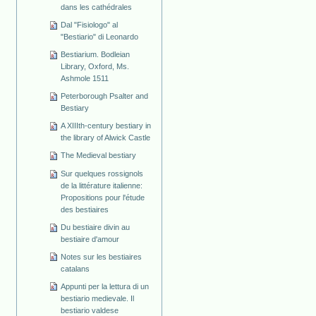
dans les cathédrales
Dal "Fisiologo" al
"Bestiario" di Leonardo
Bestiarium. Bodleian
Library, Oxford, Ms.
Ashmole 1511
Peterborough Psalter and
Bestiary
A XIIIth-century bestiary in
the library of Alwick Castle
The Medieval bestiary
Sur quelques rossignols
de la littérature italienne:
Propositions pour l'étude
des bestiaires
Du bestiaire divin au
bestiaire d'amour
Notes sur les bestiaires
catalans
Appunti per la lettura di un
bestiario medievale. Il
bestiario valdese