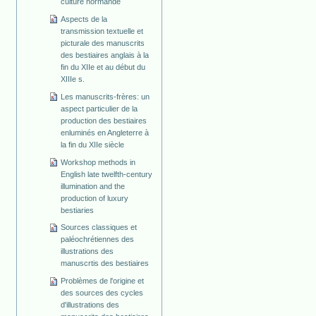
culture normande
Aspects de la
transmission textuelle et
picturale des manuscrits
des bestiaires anglais à la
fin du XIIe et au début du
XIIIe s.
Les manuscrits-frères: un
aspect particulier de la
production des bestiaires
enluminés en Angleterre à
la fin du XIIe siècle
Workshop methods in
English late twelfth-century
illumination and the
production of luxury
bestiaries
Sources classiques et
paléochrétiennes des
illustrations des
manuscrtis des bestiaires
Problèmes de l'origine et
des sources des cycles
d'illustrations des