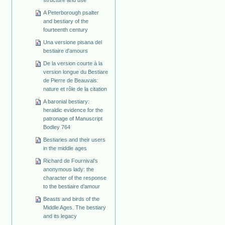
structure and use
A Peterborough psalter
and bestiary of the
fourteenth century
Una versione pisana del
bestiaire d'amours
De la version courte à la
version longue du Bestiare
de Pierre de Beauvais:
nature et rôle de la citation
A baronial bestiary:
heraldic evidence for the
patronage of Manuscript
Bodley 764
Bestiaries and their users
in the middle ages
Richard de Fournival’s
anonymous lady: the
character of the response
to the bestiaire d’amour
Beasts and birds of the
Middle Ages. The bestiary
and its legacy