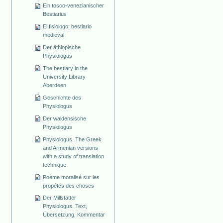
Ein tosco-venezianischer
Bestiarius
El fisiologo: bestiario
medieval
Der äthiopische
Physiologus
The bestiary in the
University Library
Aberdeen
Geschichte des
Physiologus
Der waldensische
Physiologus
Physiologus. The Greek
and Armenian versions
with a study of translation
technique
Poème moralisé sur les
propétés des choses
Der Millstätter
Physiologus. Text,
Übersetzung, Kommentar