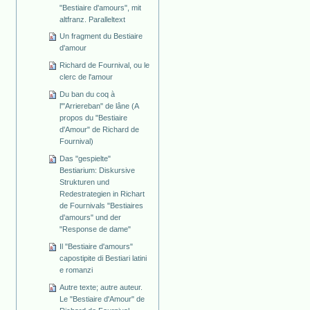
"Bestiaire d'amours", mit
altfranz. Paralleltext
Un fragment du Bestiaire
d'amour
Richard de Fournival, ou le
clerc de l'amour
Du ban du coq à
l'"Arriereban" de lâne (A
propos du "Bestiaire
d'Amour" de Richard de
Fournival)
Das "gespielte"
Bestiarium: Diskursive
Strukturen und
Redestrategien in Richart
de Fournivals "Bestiaires
d'amours" und der
"Response de dame"
Il "Bestiaire d'amours"
capostipite di Bestiari latini
e romanzi
Autre texte; autre auteur.
Le "Bestiaire d'Amour" de