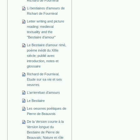
Richard de Fournival
Li bestiaires d'amours de
Richart de Fournival
Letter writing and picture
reading: medieval
textuality and the
"Bestiaire d'amour"
Le Bestiaire d'amour rimé,
poème inédit du XIIIe
siècle; publié avec
introduction, notes et
glossaire
Richard de Fournival.
Etude sur sa vie et ses
oeuvres
L'arriereban d'amours
Le Bestiaire
Les oeuvres poétiques de
Pierre de Beauvois
De la Version courte à la
Version longue du
Bestiaire de Pierre de
Beauvais: Nature et rôle