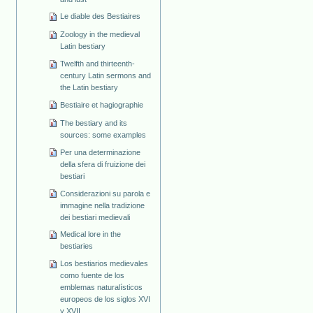
Le diable des Bestiaires
Zoology in the medieval
Latin bestiary
Twelfth and thirteenth-
century Latin sermons and
the Latin bestiary
Bestiaire et hagiographie
The bestiary and its
sources: some examples
Per una determinazione
della sfera di fruizione dei
bestiari
Considerazioni su parola e
immagine nella tradizione
dei bestiari medievali
Medical lore in the
bestiaries
Los bestiarios medievales
como fuente de los
emblemas naturalísticos
europeos de los siglos XVI
y XVII