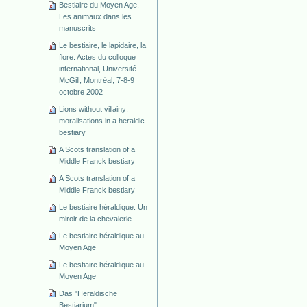
Bestiaire du Moyen Age.
Les animaux dans les
manuscrits
Le bestiaire, le lapidaire, la
flore. Actes du colloque
international, Université
McGill, Montréal, 7-8-9
octobre 2002
Lions without villainy:
moralisations in a heraldic
bestiary
A Scots translation of a
Middle Franck bestiary
A Scots translation of a
Middle Franck bestiary
Le bestiaire héraldique. Un
miroir de la chevalerie
Le bestiaire héraldique au
Moyen Age
Le bestiaire héraldique au
Moyen Age
Das "Heraldische
Bestiarium"