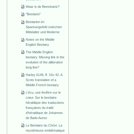
Waar is de Beestearis?
"Bestiario"
Bestiarien im
Spannungsfeld zwischen
Mittelalter und Moderne
Notes on the Middle
English Bestiary
The Middle English
bestiary. Missing link in the
evolution of the alliterative
long line?
Harley 6149, ff. 15v-42. A
Scots translation of a
Middle French bestiary
L'écu, une fenêtre sur le
cœur. Sur le bestiaire
héraldique des traductions
françaises du traité
d'héraldique de Johannes
de Bado Aureo
Le Bestiaire du Christ. La
mystérieuse emblématique