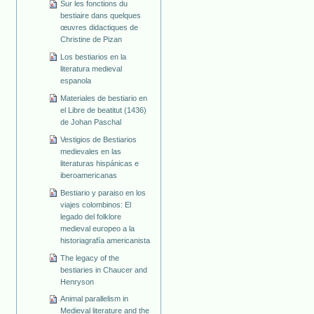
Sur les fonctions du
bestiaire dans quelques
œuvres didactiques de
Christine de Pizan
Los bestiarios en la
literatura medieval
espanola
Materiales de bestiario en
el Libre de beatitut (1436)
de Johan Paschal
Vestigios de Bestiarios
medievales en las
literaturas hispánicas e
iberoamericanas
Bestiario y paraiso en los
viajes colombinos: El
legado del folklore
medieval europeo a la
historiagrafía americanista
The legacy of the
bestiaries in Chaucer and
Henryson
Animal parallelism in
Medieval literature and the