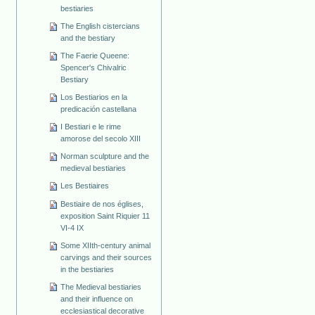
bestiaries
The English cistercians
and the bestiary
The Faerie Queene:
Spencer's Chivalric
Bestiary
Los Bestiarios en la
predicación castellana
I Bestiari e le rime
amorose del secolo XIII
Norman sculpture and the
medieval bestiaries
Les Bestiaires
Bestiaire de nos églises,
exposition Saint Riquier 11
VI-4 IX
Some XIIth-century animal
carvings and their sources
in the bestiaries
The Medieval bestiaries
and their influence on
ecclesiastical decorative