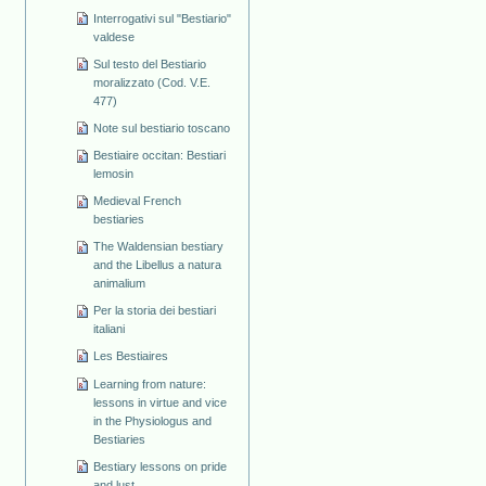
Interrogativi sul "Bestiario"
valdese
Sul testo del Bestiario
moralizzato (Cod. V.E.
477)
Note sul bestiario toscano
Bestiaire occitan: Bestiari
lemosin
Medieval French
bestiaries
The Waldensian bestiary
and the Libellus a natura
animalium
Per la storia dei bestiari
italiani
Les Bestiaires
Learning from nature:
lessons in virtue and vice
in the Physiologus and
Bestiaries
Bestiary lessons on pride
and lust