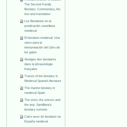
The Second-Family
Bestiary. Commentary, Art,
text and translation
Los Bestiarios en la
predicación castellana
medieval
El bestiario medieval: Una
clave para la
interpretación del Libro de
los gatos
Vestiges des bestiaires
dans la phraséologie
française
Traces of the bestiary in
Medieval Spanish literature
The marine bestiary in
medieval Spain
The siren; the unicorn and
the asp. Santillana's
bestiary sonnets
Catro aves do bestiario na
España medieval