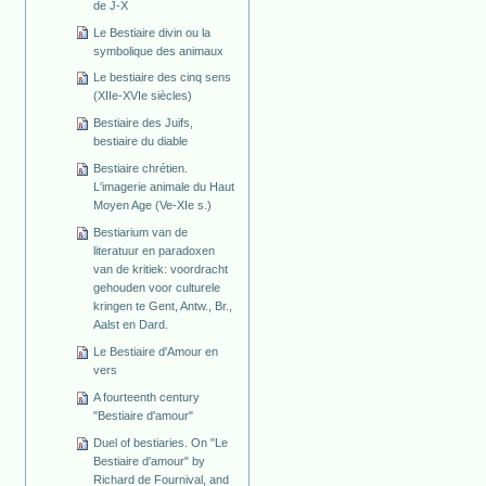
de J-X
Le Bestiaire divin ou la
symbolique des animaux
Le bestiaire des cinq sens
(XIIe-XVIe siècles)
Bestiaire des Juifs,
bestiaire du diable
Bestiaire chrétien.
L'imagerie animale du Haut
Moyen Age (Ve-XIe s.)
Bestiarium van de
literatuur en paradoxen
van de kritiek: voordracht
gehouden voor culturele
kringen te Gent, Antw., Br.,
Aalst en Dard.
Le Bestiaire d'Amour en
vers
A fourteenth century
"Bestiaire d'amour"
Duel of bestiaries. On "Le
Bestiaire d'amour" by
Richard de Fournival, and