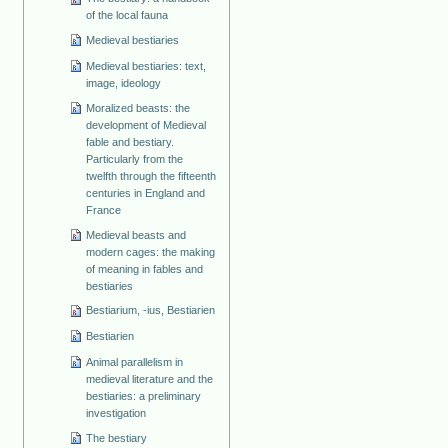
of the local fauna
Medieval bestiaries
Medieval bestiaries: text,
image, ideology
Moralized beasts: the
development of Medieval
fable and bestiary.
Particularly from the
twelfth through the fifteenth
centuries in England and
France
Medieval beasts and
modern cages: the making
of meaning in fables and
bestiaries
Bestiarium, -ius, Bestiarien
Bestiarien
Animal parallelism in
medieval literature and the
bestiaries: a preliminary
investigation
The bestiary