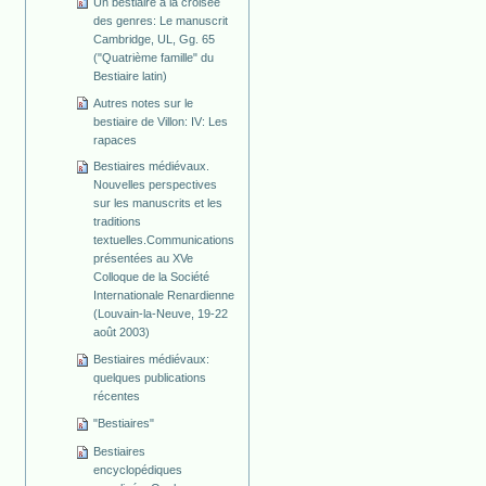
Un bestiaire à la croisée
des genres: Le manuscrit
Cambridge, UL, Gg. 65
("Quatrième famille" du
Bestiaire latin)
Autres notes sur le
bestiaire de Villon: IV: Les
rapaces
Bestiaires médiévaux.
Nouvelles perspectives
sur les manuscrits et les
traditions
textuelles.Communications
présentées au XVe
Colloque de la Société
Internationale Renardienne
(Louvain-la-Neuve, 19-22
août 2003)
Bestiaires médiévaux:
quelques publications
récentes
"Bestiaires"
Bestiaires
encyclopédiques