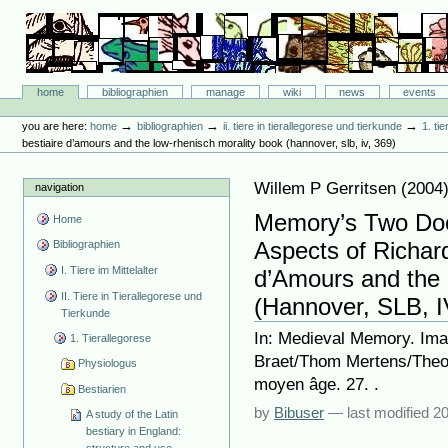
Skip
to
content.
|
Skip
Bibliographie-Portal
to
Sections
home
bibliographien
manage
wiki
news
events
navigation
Personal
tools
→
→
→
you are here:
home
bibliographien
ii. tiere in tierallegorese und tierkunde
1. ti
bestiaire d’amours and the low-rhenisch morality book (hannover, slb, iv, 369)
Willem P Gerritsen
(
2004
navigation
Memory’s Two Doo
Home
Aspects of Richard
Bibliographien
I. Tiere im Mittelalter
d’Amours and the 
II. Tiere in Tierallegorese und
(Hannover, SLB, I
Tierkunde
In: Medieval Memory. Ima
1. Tierallegorese
Braet/Thom Mertens/Theo 
Physiologus
moyen âge. 27. .
Bestiarien
by
Bibuser
—
last modified
20
A study of the Latin
bestiary in England: