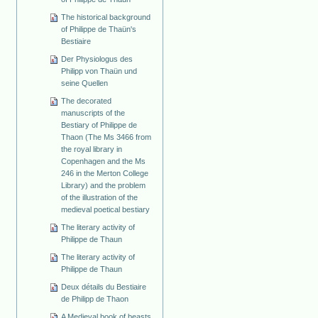
The historical background
of Philippe de Thaün's
Bestiaire
Der Physiologus des
Philipp von Thaün und
seine Quellen
The decorated
manuscripts of the
Bestiary of Philippe de
Thaon (The Ms 3466 from
the royal library in
Copenhagen and the Ms
246 in the Merton College
Library) and the problem
of the illustration of the
medieval poetical bestiary
The literary activity of
Philippe de Thaun
The literary activity of
Philippe de Thaun
Deux détails du Bestiaire
de Philipp de Thaon
A Medieval book of beasts.