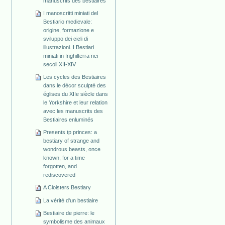
manuscrits des bestiaires
I manoscritti miniati del
Bestiario medievale:
origine, formazione e
sviluppo dei cicli di
illustrazioni. I Bestiari
miniati in Inghilterra nei
secoli XII-XIV
Les cycles des Bestiaires
dans le décor sculpté des
églises du XIIe siècle dans
le Yorkshire et leur relation
avec les manuscrits des
Bestiaires enluminés
Presents tp princes: a
bestiary of strange and
wondrous beasts, once
known, for a time
forgotten, and
rediscovered
A Cloisters Bestiary
La vérité d'un bestiaire
Bestiaire de pierre: le
symbolisme des animaux