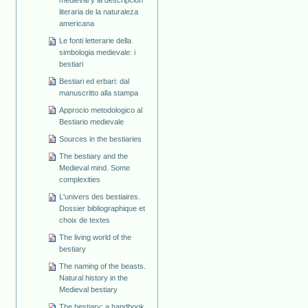
literaria de la naturaleza
americana
Le fonti letterarie della
simbologia medievale: i
bestiari
Bestiari ed erbari: dal
manuscritto alla stampa
Approcio metodologico al
Bestiario medievale
Sources in the bestiaries
The bestiary and the
Medieval mind. Some
complexities
L'univers des bestiaires.
Dossier bibliographique et
choix de textes
The living world of the
bestiary
The naming of the beasts.
Natural history in the
Medieval bestiary
The bestiary: a handbook