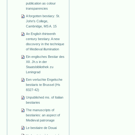
publication as colour
transparencies
A forgotten bestiary: St.
John's College,
Cambridge, MS A. 15
An English thirteenth
century bestiary. A new
discovery in the technique
of Medieval illumination
Ein englisches Bestiar des
XII. Jh.s in der
Staatsbibliothek zu
Leningrad
Een verluchte Engelsche
bestiaris te Brussel (Hs
8327-42)
Unpublished ms. of Italian
bestiaries
The manuscripts of
bestiaries: an aspect of
Medieval patronage
Le bestiaire de Douai