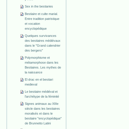
Sex in the bestiaries
Bestiaire et culte marial.
Entre tradition patristique
et vocation
encyclopédique
Quelques survivances
des bestiaires médiévaux
dans le "Grand calendrier
des bergers"
Polymorphisme et
métamorphose dans les
Bestiaires. Les mythes de
la naissance
El drac en el bestiari
medieval
Le bestiaire médiéval et
l'archétype de la féminité
Signes animaux au XIIIe
siècle dans les bestiaires
moralisés et dans le
bestiaire "encyclopédique"
de Brunnetto Latini