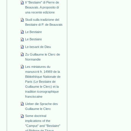
Il "Bestiaire" di Pierre de
Beauvais. A proposito di
una recente edizione
Studi sulla tradizione del
Bestiaire di P. de Beauvais
Le Bestiaire
Le Bestiaire
Le besant de Dieu
Zu Guillaume le Clerc de
Normandie
Les miniatures du
manuscrit fr. 14969 de la
Bibliothèque Nationale de
Paris (Le Bestiaire de
Guillaume le Clerc) et la
tradition iconographique
franciscaine
Ueber die Sprache des
Guillaume le Clerc
Some doctrinal
implications of the
"Camput" and "Bestiaire"
of Philippe de Thaun