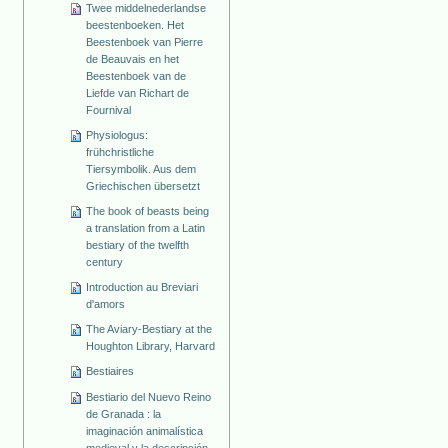
Twee middelnederlandse
beestenboeken. Het
Beestenboek van Pierre
de Beauvais en het
Beestenboek van de
Liefde van Richart de
Fournival
Physiologus:
frühchristliche
Tiersymbolik. Aus dem
Griechischen übersetzt
The book of beasts being
a translation from a Latin
bestiary of the twelfth
century
Introduction au Breviari
d'amors
The Aviary-Bestiary at the
Houghton Library, Harvard
Bestiaires
Bestiario del Nuevo Reino
de Granada : la
imaginación animalística
medieval y la descripción