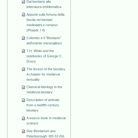
Dal bestiario alla
letteratura emblematica
Appunti sulla fortuna della
favola nei bestiari
mediolatini e romanzi
(Phaedr. I 4)
Colombo e il "Bestiario"
dell'oriente meraviglioso
T.H. White and the
notebooks of George C.
Druce
The lesson of the bestiary.
A chapter for medieval
textuality
Classical ideology in the
medieval bestiary
Description of animals
from a twelfth-century
bestiary
A source book in medieval
science
Das Bestiarium aus
Peterborough: MS 53 (fol.