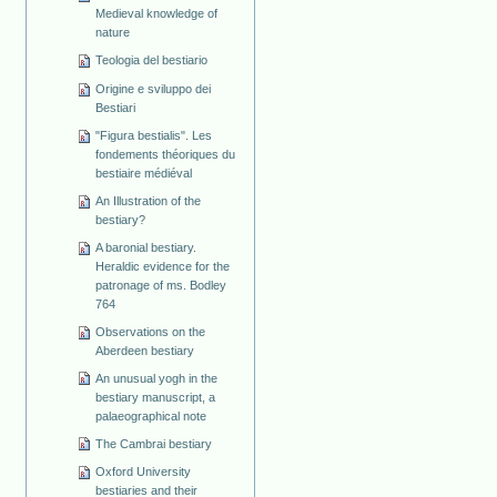
Medieval knowledge of
nature
Teologia del bestiario
Origine e sviluppo dei
Bestiari
"Figura bestialis". Les
fondements théoriques du
bestiaire médiéval
An Illustration of the
bestiary?
A baronial bestiary.
Heraldic evidence for the
patronage of ms. Bodley
764
Observations on the
Aberdeen bestiary
An unusual yogh in the
bestiary manuscript, a
palaeographical note
The Cambrai bestiary
Oxford University
bestiaries and their