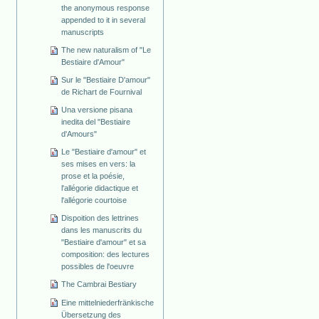
the anonymous response
appended to it in several
manuscripts
The new naturalism of "Le
Bestiaire d'Amour"
Sur le "Bestiaire D'amour"
de Richart de Fournival
Una versione pisana
inedita del "Bestiaire
d'Amours"
Le "Bestiaire d'amour" et
ses mises en vers: la
prose et la poésie,
l'allégorie didactique et
l'allégorie courtoise
Dispoition des lettrines
dans les manuscrits du
"Bestiaire d'amour" et sa
composition: des lectures
possibles de l'oeuvre
The Cambrai Bestiary
Eine mittelniederfränkische
Übersetzung des