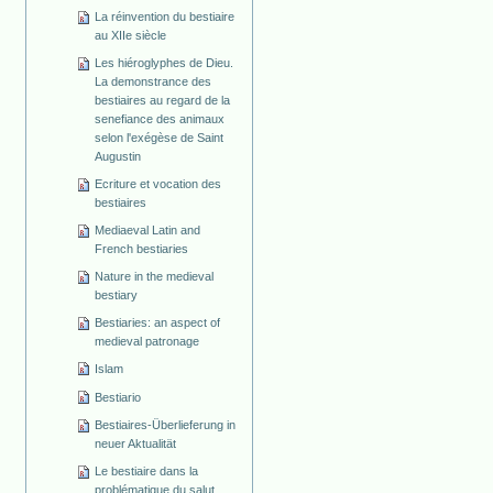
La réinvention du bestiaire
au XIIe siècle
Les hiéroglyphes de Dieu.
La demonstrance des
bestiaires au regard de la
senefiance des animaux
selon l'exégèse de Saint
Augustin
Ecriture et vocation des
bestiaires
Mediaeval Latin and
French bestiaries
Nature in the medieval
bestiary
Bestiaries: an aspect of
medieval patronage
Islam
Bestiario
Bestiaires-Überlieferung in
neuer Aktualität
Le bestiaire dans la
problématique du salut