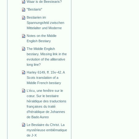
Waar is de Beestearis?
"Bestiario"
Bestiarien im
Spannungsfeld zwischen
Mittelalter und Moderne
Notes on the Middle
English Bestiary
The Middle English
bestiary. Missing link in the
evolution of the alliterative
long line?
Harley 6149, ff. 15v-42. A
Scots translation of a
Middle French bestiary
L'écu, une fenêtre sur le
cœur. Sur le bestiaire
héraldique des traductions
françaises du traité
d'héraldique de Johannes
de Bado Aureo
Le Bestiaire du Christ. La
mystérieuse emblématique
de J-X