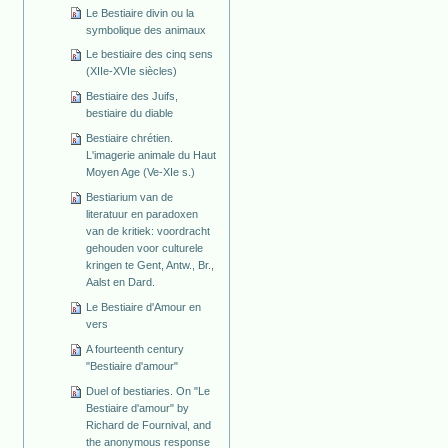
Le Bestiaire divin ou la
symbolique des animaux
Le bestiaire des cinq sens
(XIIe-XVIe siècles)
Bestiaire des Juifs,
bestiaire du diable
Bestiaire chrétien.
L'imagerie animale du Haut
Moyen Age (Ve-XIe s.)
Bestiarium van de
literatuur en paradoxen
van de kritiek: voordracht
gehouden voor culturele
kringen te Gent, Antw., Br.,
Aalst en Dard.
Le Bestiaire d'Amour en
vers
A fourteenth century
"Bestiaire d'amour"
Duel of bestiaries. On "Le
Bestiaire d'amour" by
Richard de Fournival, and
the anonymous response