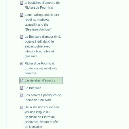
Li bestiaires d'amours de
Richart de Fournival
Letter writing and picture
reading: medieval
textuality and the
"Bestiaire d'amour"
Le Bestiaire d'amour rimé,
poème inédit du XIIIe
siècle; publié avec
introduction, notes et
glossaire
Richard de Fournival.
Etude sur sa vie et ses
oeuvres
L'arriereban d'amours
Le Bestiaire
Les oeuvres poétiques de
Pierre de Beauvois
De la Version courte à la
Version longue du
Bestiaire de Pierre de
Beauvais: Nature et rôle
de la citation