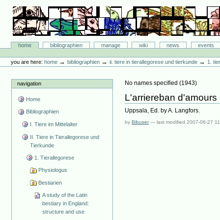
Skip
to
content.
|
Skip
Bibliographie-Portal
to
Sections
home
bibliographien
manage
wiki
news
events
navigation
Personal
tools
→
→
→
you are here:
home
bibliographien
ii. tiere in tierallegorese und tierkunde
1. ti
No names specified
(
1943
)
navigation
L'arriereban d'amours
Home
Uppsala, Ed. by A. Langfors.
Bibliographien
by
Bibuser
—
last modified
2007-06-27 11
I. Tiere im Mittelalter
II. Tiere in Tierallegorese und
Tierkunde
1. Tierallegorese
Physiologus
Bestiarien
A study of the Latin
bestiary in England:
structure and use