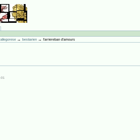
→
→
erallegorese
bestiarien
l'arriereban d'amours
:01