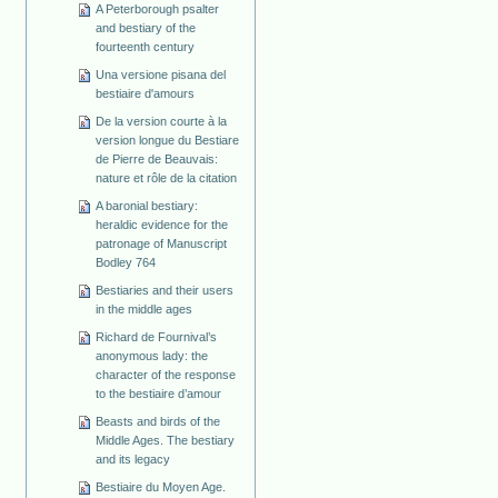
A Peterborough psalter
and bestiary of the
fourteenth century
Una versione pisana del
bestiaire d'amours
De la version courte à la
version longue du Bestiare
de Pierre de Beauvais:
nature et rôle de la citation
A baronial bestiary:
heraldic evidence for the
patronage of Manuscript
Bodley 764
Bestiaries and their users
in the middle ages
Richard de Fournival’s
anonymous lady: the
character of the response
to the bestiaire d’amour
Beasts and birds of the
Middle Ages. The bestiary
and its legacy
Bestiaire du Moyen Age.