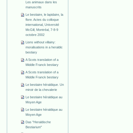
Les animaux dans les
manuscrits
Le bestiaire, le lapidaire, la
flore. Actes du colloque
international, Université
McGill, Montréal, 7-8-9
octobre 2002
Lions without villainy:
moralisations in a heraldic
bestiary
A Scots translation of a
Middle Franck bestiary
A Scots translation of a
Middle Franck bestiary
Le bestiaire héraldique. Un
miroir de la chevalerie
Le bestiaire héraldique au
Moyen Age
Le bestiaire héraldique au
Moyen Age
Das "Heraldische
Bestiarium"