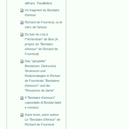
altfranz. Paralleltext
Un fragment du Bestiaire
d'amour
Richard de Fournival, ou le
clerc de l'amour
Du ban du coq à
l'"Arriereban" de lâne (A
propos du "Bestiaire
d'Amour" de Richard de
Fournival)
Das "gespielte"
Bestiarium: Diskursive
Strukturen und
Redestrategien in Richart
de Fournivals "Bestiaires
d'amours" und der
"Response de dame"
Il "Bestiaire d'amours"
capostipite di Bestiari latini
e romanzi
Autre texte; autre auteur.
Le "Bestiaire d'Amour" de
Richard de Fournival