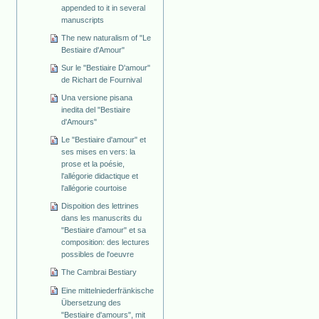
appended to it in several
manuscripts
The new naturalism of "Le
Bestiaire d'Amour"
Sur le "Bestiaire D'amour"
de Richart de Fournival
Una versione pisana
inedita del "Bestiaire
d'Amours"
Le "Bestiaire d'amour" et
ses mises en vers: la
prose et la poésie,
l'allégorie didactique et
l'allégorie courtoise
Dispoition des lettrines
dans les manuscrits du
"Bestiaire d'amour" et sa
composition: des lectures
possibles de l'oeuvre
The Cambrai Bestiary
Eine mittelniederfränkische
Übersetzung des
"Bestiaire d'amours", mit