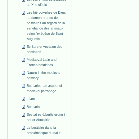
au XIIe siècle
Les hiéroglyphes de Dieu.
La demonstrance des
bestiaires au regard de la
senefiance des animaux
selon l'exégèse de Saint
Augustin
Ecriture et vocation des
bestiaires
Mediaeval Latin and
French bestiaries
Nature in the medieval
bestiary
Bestiaries: an aspect of
medieval patronage
Islam
Bestiario
Bestiaires-Überlieferung in
neuer Aktualität
Le bestiaire dans la
problématique du salut