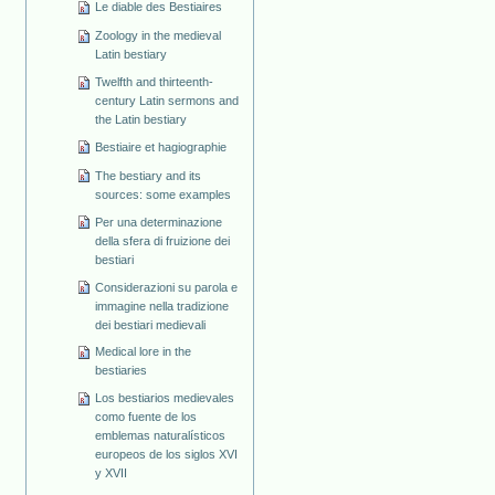
Le diable des Bestiaires
Zoology in the medieval
Latin bestiary
Twelfth and thirteenth-
century Latin sermons and
the Latin bestiary
Bestiaire et hagiographie
The bestiary and its
sources: some examples
Per una determinazione
della sfera di fruizione dei
bestiari
Considerazioni su parola e
immagine nella tradizione
dei bestiari medievali
Medical lore in the
bestiaries
Los bestiarios medievales
como fuente de los
emblemas naturalísticos
europeos de los siglos XVI
y XVII