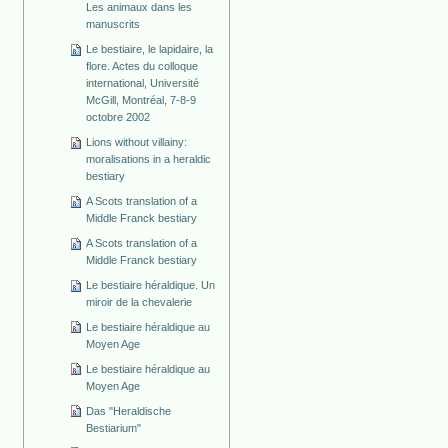
Les animaux dans les
manuscrits
Le bestiaire, le lapidaire, la
flore. Actes du colloque
international, Université
McGill, Montréal, 7-8-9
octobre 2002
Lions without villainy:
moralisations in a heraldic
bestiary
A Scots translation of a
Middle Franck bestiary
A Scots translation of a
Middle Franck bestiary
Le bestiaire héraldique. Un
miroir de la chevalerie
Le bestiaire héraldique au
Moyen Age
Le bestiaire héraldique au
Moyen Age
Das "Heraldische
Bestiarium"