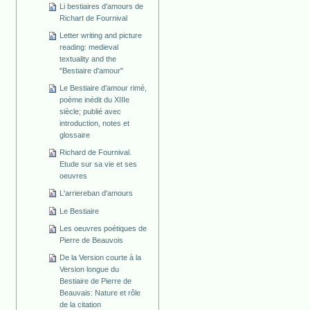
Li bestiaires d'amours de
Richart de Fournival
Letter writing and picture
reading: medieval
textuality and the
"Bestiaire d'amour"
Le Bestiaire d'amour rimé,
poème inédit du XIIIe
siècle; publié avec
introduction, notes et
glossaire
Richard de Fournival.
Etude sur sa vie et ses
oeuvres
L'arriereban d'amours
Le Bestiaire
Les oeuvres poétiques de
Pierre de Beauvois
De la Version courte à la
Version longue du
Bestiaire de Pierre de
Beauvais: Nature et rôle
de la citation