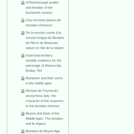
A Peterborough psalter
and bestiary of the
fourteenth century
Una versione pisana del
bestiaire d'amours
De la version courte à la
version longue du Bestiare
de Pierre de Beauvais:
nature et rôle de la citation
A baronial bestiary:
heraldic evidence for the
patronage of Manuscript
Bodley 764
Bestiaries and their users
in the middle ages
Richard de Fournival’s
anonymous lady: the
character of the response
to the bestiaire d’amour
Beasts and birds of the
Middle Ages. The bestiary
and its legacy
Bestiaire du Moyen Age.