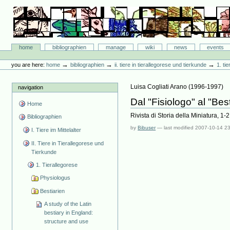
Skip
to
content.
|
Skip
Bibliographie-Portal
to
Sections
home
bibliographien
manage
wiki
news
events
navigation
Personal
tools
→
→
→
you are here:
home
bibliographien
ii. tiere in tierallegorese und tierkunde
1. ti
Luisa Cogliati Arano
(
1996-1997
)
navigation
Dal "Fisiologo" al "Bes
Home
Rivista di Storia della Miniatura, 1-
Bibliographien
by
Bibuser
—
last modified
2007-10-14 2
I. Tiere im Mittelalter
II. Tiere in Tierallegorese und
Tierkunde
1. Tierallegorese
Physiologus
Bestiarien
A study of the Latin
bestiary in England:
structure and use