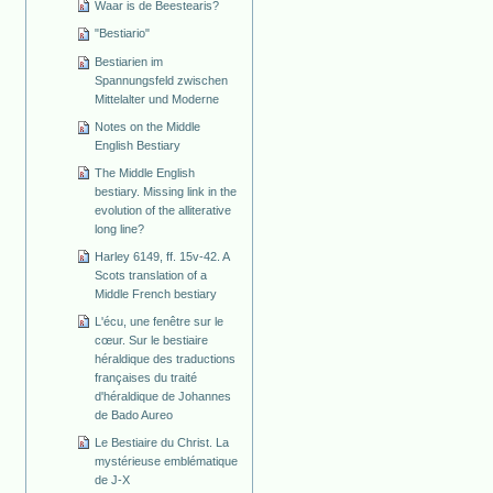
Waar is de Beestearis?
"Bestiario"
Bestiarien im
Spannungsfeld zwischen
Mittelalter und Moderne
Notes on the Middle
English Bestiary
The Middle English
bestiary. Missing link in the
evolution of the alliterative
long line?
Harley 6149, ff. 15v-42. A
Scots translation of a
Middle French bestiary
L'écu, une fenêtre sur le
cœur. Sur le bestiaire
héraldique des traductions
françaises du traité
d'héraldique de Johannes
de Bado Aureo
Le Bestiaire du Christ. La
mystérieuse emblématique
de J-X