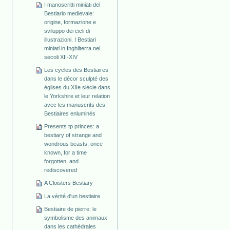
I manoscritti miniati del
Bestiario medievale:
origine, formazione e
sviluppo dei cicli di
illustrazioni. I Bestiari
miniati in Inghilterra nei
secoli XII-XIV
Les cycles des Bestiaires
dans le décor sculpté des
églises du XIIe siècle dans
le Yorkshire et leur relation
avec les manuscrits des
Bestiaires enluminés
Presents tp princes: a
bestiary of strange and
wondrous beasts, once
known, for a time
forgotten, and
rediscovered
A Cloisters Bestiary
La vérité d'un bestiaire
Bestiaire de pierre: le
symbolisme des animaux
dans les cathédrales