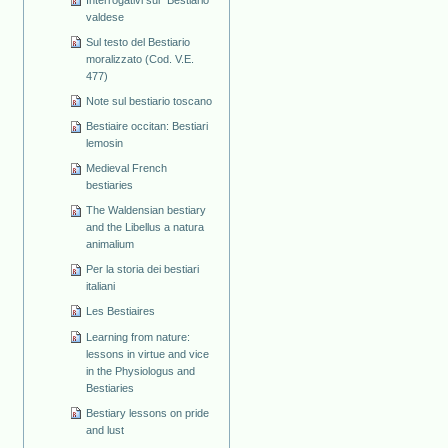
valdese
Sul testo del Bestiario
moralizzato (Cod. V.E.
477)
Note sul bestiario toscano
Bestiaire occitan: Bestiari
lemosin
Medieval French
bestiaries
The Waldensian bestiary
and the Libellus a natura
animalium
Per la storia dei bestiari
italiani
Les Bestiaires
Learning from nature:
lessons in virtue and vice
in the Physiologus and
Bestiaries
Bestiary lessons on pride
and lust