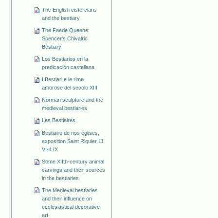
The English cistercians
and the bestiary
The Faerie Queene:
Spencer's Chivalric
Bestiary
Los Bestiarios en la
predicación castellana
I Bestiari e le rime
amorose del secolo XIII
Norman sculpture and the
medieval bestiaries
Les Bestiaires
Bestiaire de nos églises,
exposition Saint Riquier 11
VI-4 IX
Some XIIth-century animal
carvings and their sources
in the bestiaries
The Medieval bestiaries
and their influence on
ecclesiastical decorative
art