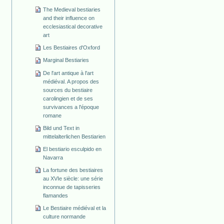
The Medieval bestiaries
and their influence on
ecclesiastical decorative
art
Les Bestiaires d'Oxford
Marginal Bestiaries
De l'art antique à l'art
médiéval. A propos des
sources du bestiaire
carolingien et de ses
survivances a l'époque
romane
Bild und Text in
mittelalterlichen Bestiarien
El bestiario esculpido en
Navarra
La fortune des bestiaires
au XVIe siècle: une série
inconnue de tapisseries
flamandes
Le Bestiaire médiéval et la
culture normande