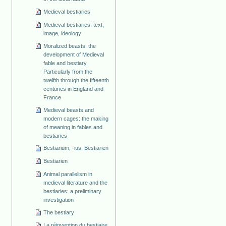
Medieval bestiaries
Medieval bestiaries: text,
image, ideology
Moralized beasts: the
development of Medieval
fable and bestiary.
Particularly from the
twelfth through the fifteenth
centuries in England and
France
Medieval beasts and
modern cages: the making
of meaning in fables and
bestiaries
Bestiarium, -ius, Bestiarien
Bestiarien
Animal parallelism in
medieval literature and the
bestiaries: a preliminary
investigation
The bestiary
La réinvention du bestiaire