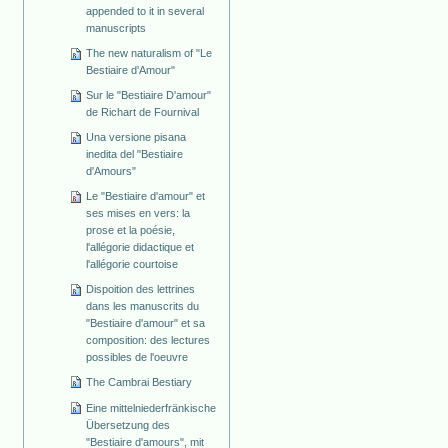
appended to it in several
manuscripts
The new naturalism of "Le
Bestiaire d'Amour"
Sur le "Bestiaire D'amour"
de Richart de Fournival
Una versione pisana
inedita del "Bestiaire
d'Amours"
Le "Bestiaire d'amour" et
ses mises en vers: la
prose et la poésie,
l'allégorie didactique et
l'allégorie courtoise
Dispoition des lettrines
dans les manuscrits du
"Bestiaire d'amour" et sa
composition: des lectures
possibles de l'oeuvre
The Cambrai Bestiary
Eine mittelniederfränkische
Übersetzung des
"Bestiaire d'amours", mit