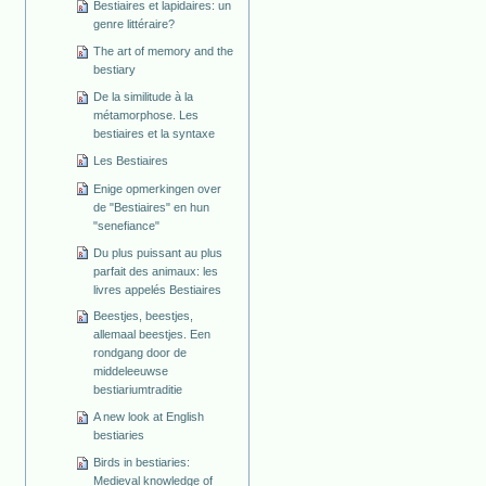
Bestiaires et lapidaires: un
genre littéraire?
The art of memory and the
bestiary
De la similitude à la
métamorphose. Les
bestiaires et la syntaxe
Les Bestiaires
Enige opmerkingen over
de "Bestiaires" en hun
"senefiance"
Du plus puissant au plus
parfait des animaux: les
livres appelés Bestiaires
Beestjes, beestjes,
allemaal beestjes. Een
rondgang door de
middeleeuwse
bestiariumtraditie
A new look at English
bestiaries
Birds in bestiaries:
Medieval knowledge of