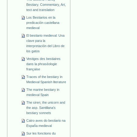
Bestiary. Commentary, Art,
text and translation
Los Bestiarios en la
predicación castellana
medieval
El bestiario medieval: Una
clave para la
interpretación del Libro de
los gatos
Vestiges des bestiaires
dans la phraséologie
française
Traces of the bestiary in
Medieval Spanish literature
The marine bestiary in
medieval Spain
The siren; the unicorn and
the asp. Santillana's
bestiary sonnets
Catro aves do bestiario na
España medieval
Sur les fonctions du