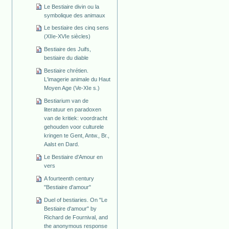
Le Bestiaire divin ou la
symbolique des animaux
Le bestiaire des cinq sens
(XIIe-XVIe siècles)
Bestiaire des Juifs,
bestiaire du diable
Bestiaire chrétien.
L'imagerie animale du Haut
Moyen Age (Ve-XIe s.)
Bestiarium van de
literatuur en paradoxen
van de kritiek: voordracht
gehouden voor culturele
kringen te Gent, Antw., Br.,
Aalst en Dard.
Le Bestiaire d'Amour en
vers
A fourteenth century
"Bestiaire d'amour"
Duel of bestiaries. On "Le
Bestiaire d'amour" by
Richard de Fournival, and
the anonymous response