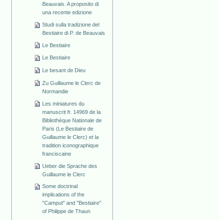
Beauvais. A proposito di
una recente edizione
Studi sulla tradizione del
Bestiaire di P. de Beauvais
Le Bestiaire
Le Bestiaire
Le besant de Dieu
Zu Guillaume le Clerc de
Normandie
Les miniatures du
manuscrit fr. 14969 de la
Bibliothèque Nationale de
Paris (Le Bestiaire de
Guillaume le Clerc) et la
tradition iconographique
franciscaine
Ueber die Sprache des
Guillaume le Clerc
Some doctrinal
implications of the
"Camput" and "Bestiaire"
of Philippe de Thaun