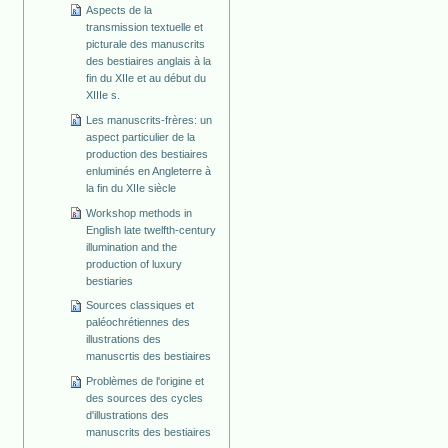
Aspects de la
transmission textuelle et
picturale des manuscrits
des bestiaires anglais à la
fin du XIIe et au début du
XIIIe s.
Les manuscrits-frères: un
aspect particulier de la
production des bestiaires
enluminés en Angleterre à
la fin du XIIe siècle
Workshop methods in
English late twelfth-century
illumination and the
production of luxury
bestiaries
Sources classiques et
paléochrétiennes des
illustrations des
manuscrtis des bestiaires
Problèmes de l'origine et
des sources des cycles
d'illustrations des
manuscrits des bestiaires