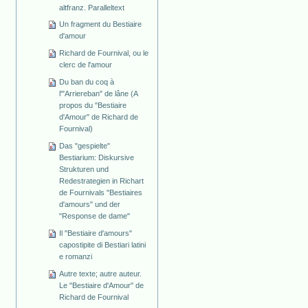
altfranz. Paralleltext
Un fragment du Bestiaire
d'amour
Richard de Fournival, ou le
clerc de l'amour
Du ban du coq à
l'"Arriereban" de lâne (A
propos du "Bestiaire
d'Amour" de Richard de
Fournival)
Das "gespielte"
Bestiarium: Diskursive
Strukturen und
Redestrategien in Richart
de Fournivals "Bestiaires
d'amours" und der
"Response de dame"
Il "Bestiaire d'amours"
capostipite di Bestiari latini
e romanzi
Autre texte; autre auteur.
Le "Bestiaire d'Amour" de
Richard de Fournival