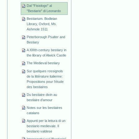
Dal "Fisiologo" al
"Bestiario" di Leonardo
Bestiarium. Bodleian
Library, Oxford, Ms.
Ashmole 1511
Peterborough Psalter and
Bestiary
A XIIIth-century bestiary in
the library of Alwick Castle
The Medieval bestiary
Sur quelques rossignols
de la littérature italienne:
Propositions pour l'étude
des bestiaires
Du bestiaire divin au
bestiaire d'amour
Notes sur les bestiaires
catalans
Appunti per la lettura di un
bestiario medievale. Il
bestiario valdese
Interrogativi sul "Bestiario"