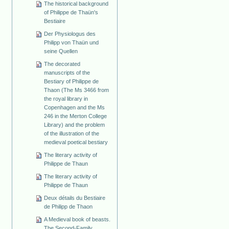
The historical background
of Philippe de Thaün's
Bestiaire
Der Physiologus des
Philipp von Thaün und
seine Quellen
The decorated
manuscripts of the
Bestiary of Philippe de
Thaon (The Ms 3466 from
the royal library in
Copenhagen and the Ms
246 in the Merton College
Library) and the problem
of the illustration of the
medieval poetical bestiary
The literary activity of
Philippe de Thaun
The literary activity of
Philippe de Thaun
Deux détails du Bestiaire
de Philipp de Thaon
A Medieval book of beasts.
The Second-Family