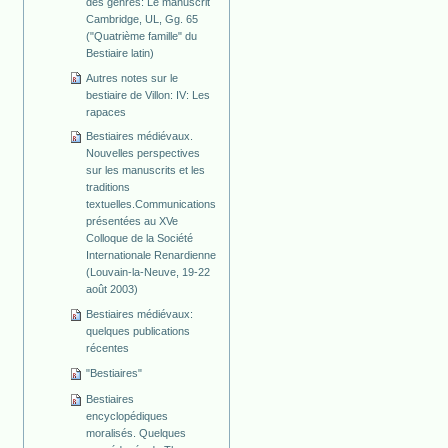
des genres: Le manuscrit
Cambridge, UL, Gg. 65
("Quatrième famille" du
Bestiaire latin)
Autres notes sur le
bestiaire de Villon: IV: Les
rapaces
Bestiaires médiévaux.
Nouvelles perspectives
sur les manuscrits et les
traditions
textuelles.Communications
présentées au XVe
Colloque de la Société
Internationale Renardienne
(Louvain-la-Neuve, 19-22
août 2003)
Bestiaires médiévaux:
quelques publications
récentes
"Bestiaires"
Bestiaires
encyclopédiques
moralisés. Quelques