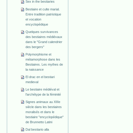
Sex in the bestiaries
Bestiaire et culte marial.
Entre tradition patristique
et vocation
encyclopédique
Quelques survivances
des bestiaires médiévaux
dans le "Grand calendrier
des bergers"
Polymorphisme et
métamorphose dans les
Bestiaires. Les mythes de
la naissance
El drac en el bestiari
medieval
Le bestiaire médiéval et
l'archétype de la féminité
Signes animaux au XIIIe
siècle dans les bestiaires
moralisés et dans le
bestiaire "encyclopédique"
de Brunnetto Latini
Dal bestiario alla