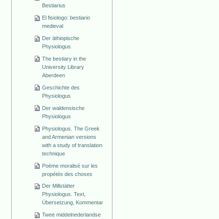
Bestiarius
El fisiologo: bestiario
medieval
Der äthiopische
Physiologus
The bestiary in the
University Library
Aberdeen
Geschichte des
Physiologus
Der waldensische
Physiologus
Physiologus. The Greek
and Armenian versions
with a study of translation
technique
Poème moralisé sur les
propétés des choses
Der Millstätter
Physiologus. Text,
Übersetzung, Kommentar
Twee middelnederlandse