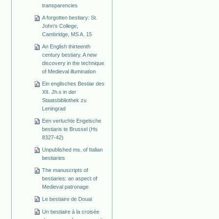
transparencies
A forgotten bestiary: St.
John's College,
Cambridge, MS A. 15
An English thirteenth
century bestiary. A new
discovery in the technique
of Medieval illumination
Ein englisches Bestiar des
XII. Jh.s in der
Staatsbibliothek zu
Leningrad
Een verluchte Engelsche
bestiaris te Brussel (Hs
8327-42)
Unpublished ms. of Italian
bestiaries
The manuscripts of
bestiaries: an aspect of
Medieval patronage
Le bestiaire de Douai
Un bestiaire à la croisée