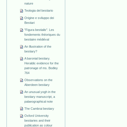
nature
Teologia del bestiario
Origine e sviluppo dei
Bestiari
"Figura bestialis". Les
fondements théoriques du
bestiaire médiéval
An Illustration of the
bestiary?
A baronial bestiary.
Heraldic evidence for the
patronage of ms. Bodley
764
Observations on the
Aberdeen bestiary
An unusual yogh in the
bestiary manuscript, a
palaeographical note
The Cambrai bestiary
Oxford University
bestiaries and their
publication as colour