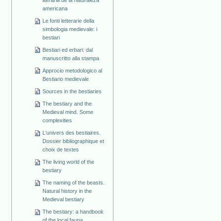
americana
Le fonti letterarie della
simbologia medievale: i
bestiari
Bestiari ed erbari: dal
manuscritto alla stampa
Approcio metodologico al
Bestiario medievale
Sources in the bestiaries
The bestiary and the
Medieval mind. Some
complexities
L'univers des bestiaires.
Dossier bibliographique et
choix de textes
The living world of the
bestiary
The naming of the beasts.
Natural history in the
Medieval bestiary
The bestiary: a handbook
of the local fauna