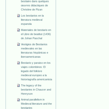
bestiaire dans quelques
œuvres didactiques de
Christine de Pizan
Los bestiarios en la
literatura medieval
espanola
Materiales de bestiario en
el Libre de beatitut (1436)
de Johan Paschal
Vestigios de Bestiarios
medievales en las
literaturas hispánicas e
iberoamericanas
Bestiario y paraiso en los
viajes colombinos: El
legado del folklore
medieval europeo a la
historiagrafía americanista
The legacy of the
bestiaries in Chaucer and
Henryson
Animal parallelism in
Medieval literature and the
bestiaries