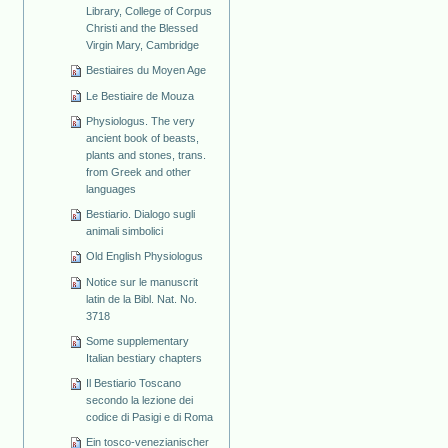
Library, College of Corpus
Christi and the Blessed
Virgin Mary, Cambridge
Bestiaires du Moyen Age
Le Bestiaire de Mouza
Physiologus. The very
ancient book of beasts,
plants and stones, trans.
from Greek and other
languages
Bestiario. Dialogo sugli
animali simbolici
Old English Physiologus
Notice sur le manuscrit
latin de la Bibl. Nat. No.
3718
Some supplementary
Italian bestiary chapters
Il Bestiario Toscano
secondo la lezione dei
codice di Pasigi e di Roma
Ein tosco-venezianischer