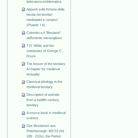
letteratura emblematica
Appunti sulla fortuna della
favola nei bestiari
mediolatini e romanzi
(Phaedr. I 4)
Colombo e il "Bestiario"
dell'oriente meraviglioso
T.H. White and the
notebooks of George C.
Druce
The lesson of the bestiary.
A chapter for medieval
textuality
Classical ideology in the
medieval bestiary
Description of animals
from a twelfth-century
bestiary
A source book in medieval
science
Das Bestiarium aus
Peterborough: MS 53 (fol.
189 - 210v), the Parker