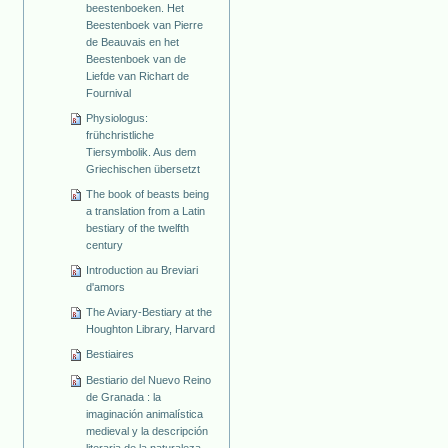
beestenboeken. Het
Beestenboek van Pierre
de Beauvais en het
Beestenboek van de
Liefde van Richart de
Fournival
Physiologus:
frühchristliche
Tiersymbolik. Aus dem
Griechischen übersetzt
The book of beasts being
a translation from a Latin
bestiary of the twelfth
century
Introduction au Breviari
d'amors
The Aviary-Bestiary at the
Houghton Library, Harvard
Bestiaires
Bestiario del Nuevo Reino
de Granada : la
imaginación animalística
medieval y la descripción
literaria de la naturaleza