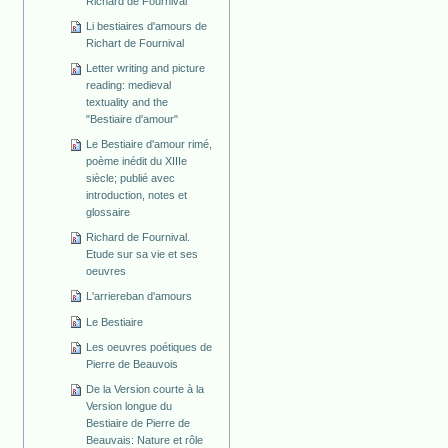
Richard de Fournival
Li bestiaires d'amours de
Richart de Fournival
Letter writing and picture
reading: medieval
textuality and the
"Bestiaire d'amour"
Le Bestiaire d'amour rimé,
poème inédit du XIIIe
siècle; publié avec
introduction, notes et
glossaire
Richard de Fournival.
Etude sur sa vie et ses
oeuvres
L'arriereban d'amours
Le Bestiaire
Les oeuvres poétiques de
Pierre de Beauvois
De la Version courte à la
Version longue du
Bestiaire de Pierre de
Beauvais: Nature et rôle