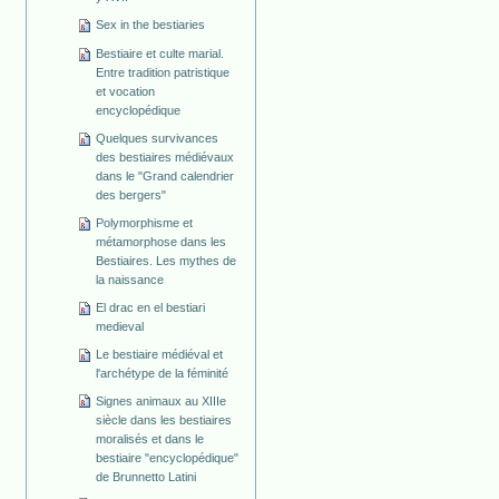
Sex in the bestiaries
Bestiaire et culte marial.
Entre tradition patristique
et vocation
encyclopédique
Quelques survivances
des bestiaires médiévaux
dans le "Grand calendrier
des bergers"
Polymorphisme et
métamorphose dans les
Bestiaires. Les mythes de
la naissance
El drac en el bestiari
medieval
Le bestiaire médiéval et
l'archétype de la féminité
Signes animaux au XIIIe
siècle dans les bestiaires
moralisés et dans le
bestiaire "encyclopédique"
de Brunnetto Latini