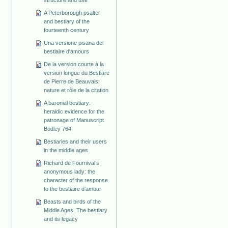
structure and use
A Peterborough psalter
and bestiary of the
fourteenth century
Una versione pisana del
bestiaire d'amours
De la version courte à la
version longue du Bestiare
de Pierre de Beauvais:
nature et rôle de la citation
A baronial bestiary:
heraldic evidence for the
patronage of Manuscript
Bodley 764
Bestiaries and their users
in the middle ages
Richard de Fournival’s
anonymous lady: the
character of the response
to the bestiaire d’amour
Beasts and birds of the
Middle Ages. The bestiary
and its legacy