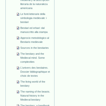
literaria de la naturaleza
americana
Le fonti letterarie della
simbologia medievale: i
bestiari
Bestiari ed erbari: dal
manuscritto alla stampa
Approcio metodologico al
Bestiario medievale
Sources in the bestiaries
The bestiary and the
Medieval mind. Some
complexities
L'univers des bestiaires.
Dossier bibliographique et
choix de textes
The living world of the
bestiary
The naming of the beasts.
Natural history in the
Medieval bestiary
The bestiary: a handbook