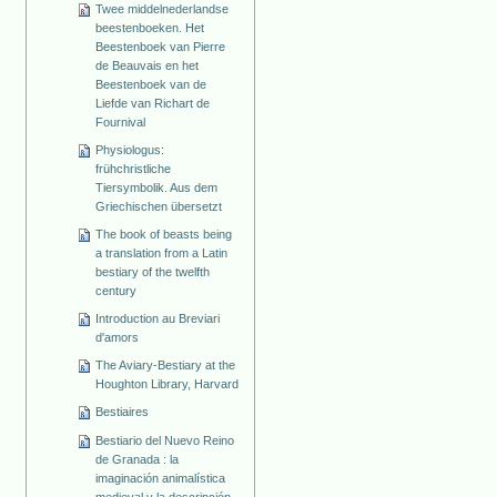
Twee middelnederlandse
beestenboeken. Het
Beestenboek van Pierre
de Beauvais en het
Beestenboek van de
Liefde van Richart de
Fournival
Physiologus:
frühchristliche
Tiersymbolik. Aus dem
Griechischen übersetzt
The book of beasts being
a translation from a Latin
bestiary of the twelfth
century
Introduction au Breviari
d'amors
The Aviary-Bestiary at the
Houghton Library, Harvard
Bestiaires
Bestiario del Nuevo Reino
de Granada : la
imaginación animalística
medieval y la descripción