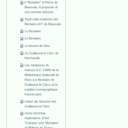
Il "Bestiaire" di Pierre de
Beauvais. A proposito di
una recente edizione
Studi sulla tradizione del
Bestiaire di P. de Beauvais
Le Bestiaire
Le Bestiaire
Le besant de Dieu
Zu Guillaume le Clerc de
Normandie
Les miniatures du
manuscrit fr. 14969 de la
Bibliothèque Nationale de
Paris (Le Bestiaire de
Guillaume le Clerc) et la
tradition iconographique
franciscaine
Ueber die Sprache des
Guillaume le Clerc
Some doctrinal
implications of the
"Camput" and "Bestiaire"
of Philippe de Thaun