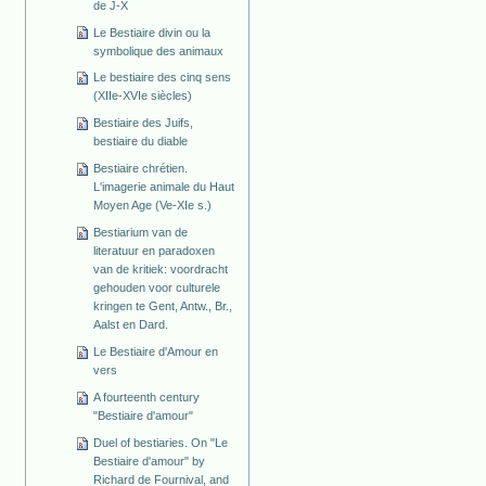
de J-X
Le Bestiaire divin ou la
symbolique des animaux
Le bestiaire des cinq sens
(XIIe-XVIe siècles)
Bestiaire des Juifs,
bestiaire du diable
Bestiaire chrétien.
L'imagerie animale du Haut
Moyen Age (Ve-XIe s.)
Bestiarium van de
literatuur en paradoxen
van de kritiek: voordracht
gehouden voor culturele
kringen te Gent, Antw., Br.,
Aalst en Dard.
Le Bestiaire d'Amour en
vers
A fourteenth century
"Bestiaire d'amour"
Duel of bestiaries. On "Le
Bestiaire d'amour" by
Richard de Fournival, and