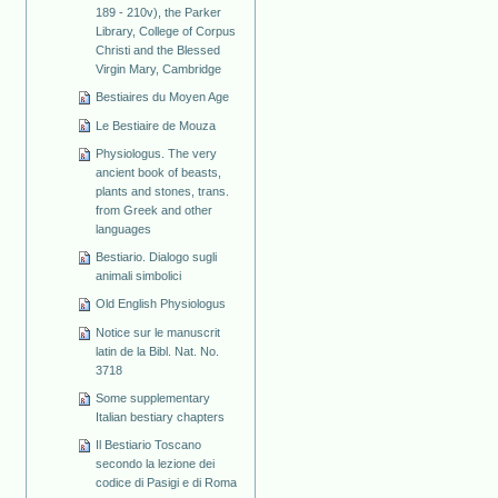
189 - 210v), the Parker
Library, College of Corpus
Christi and the Blessed
Virgin Mary, Cambridge
Bestiaires du Moyen Age
Le Bestiaire de Mouza
Physiologus. The very
ancient book of beasts,
plants and stones, trans.
from Greek and other
languages
Bestiario. Dialogo sugli
animali simbolici
Old English Physiologus
Notice sur le manuscrit
latin de la Bibl. Nat. No.
3718
Some supplementary
Italian bestiary chapters
Il Bestiario Toscano
secondo la lezione dei
codice di Pasigi e di Roma