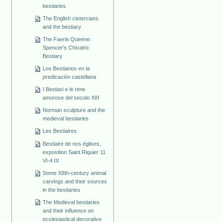
bestiaries
The English cistercians
and the bestiary
The Faerie Queene:
Spencer's Chivalric
Bestiary
Los Bestiarios en la
predicación castellana
I Bestiari e le rime
amorose del secolo XIII
Norman sculpture and the
medieval bestiaries
Les Bestiaires
Bestiaire de nos églises,
exposition Saint Riquier 11
VI-4 IX
Some XIIth-century animal
carvings and their sources
in the bestiaries
The Medieval bestiaries
and their influence on
ecclesiastical decorative