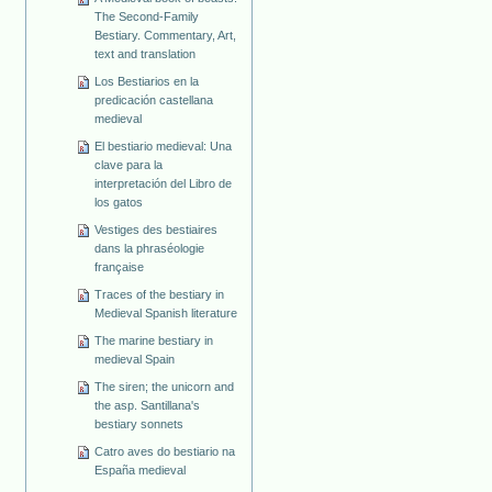
The Second-Family
Bestiary. Commentary, Art,
text and translation
Los Bestiarios en la
predicación castellana
medieval
El bestiario medieval: Una
clave para la
interpretación del Libro de
los gatos
Vestiges des bestiaires
dans la phraséologie
française
Traces of the bestiary in
Medieval Spanish literature
The marine bestiary in
medieval Spain
The siren; the unicorn and
the asp. Santillana's
bestiary sonnets
Catro aves do bestiario na
España medieval