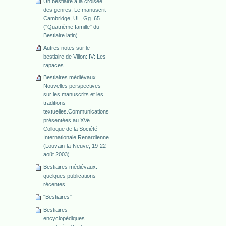
Un bestiaire à la croisée
des genres: Le manuscrit
Cambridge, UL, Gg. 65
("Quatrième famille" du
Bestiaire latin)
Autres notes sur le
bestiaire de Villon: IV: Les
rapaces
Bestiaires médiévaux.
Nouvelles perspectives
sur les manuscrits et les
traditions
textuelles.Communications
présentées au XVe
Colloque de la Société
Internationale Renardienne
(Louvain-la-Neuve, 19-22
août 2003)
Bestiaires médiévaux:
quelques publications
récentes
"Bestiaires"
Bestiaires
encyclopédiques