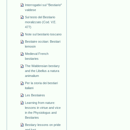
Interrogativi sul "Bestiario"
valdese
Sul testo del Bestiario
moralizzato (Cod. V.E.
477)
Note sul bestiario toscano
Bestiaire occitan: Bestiari
lemosin
Medieval French
bestiaries
The Waldensian bestiary
and the Libellus a natura
animalium
Per la storia dei bestiari
italiani
Les Bestiaires
Learning from nature:
lessons in virtue and vice
in the Physiologus and
Bestiaries
Bestiary lessons on pride
and lust