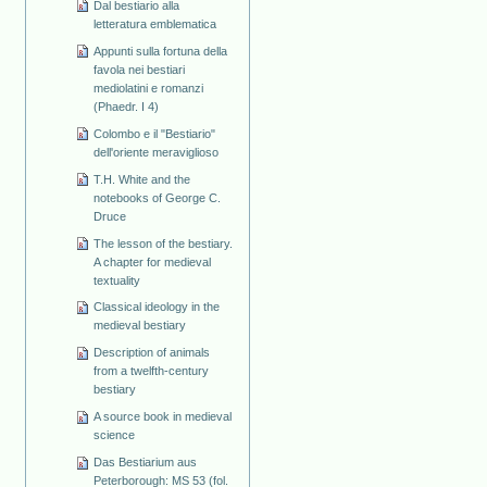
Dal bestiario alla
letteratura emblematica
Appunti sulla fortuna della
favola nei bestiari
mediolatini e romanzi
(Phaedr. I 4)
Colombo e il "Bestiario"
dell'oriente meraviglioso
T.H. White and the
notebooks of George C.
Druce
The lesson of the bestiary.
A chapter for medieval
textuality
Classical ideology in the
medieval bestiary
Description of animals
from a twelfth-century
bestiary
A source book in medieval
science
Das Bestiarium aus
Peterborough: MS 53 (fol.