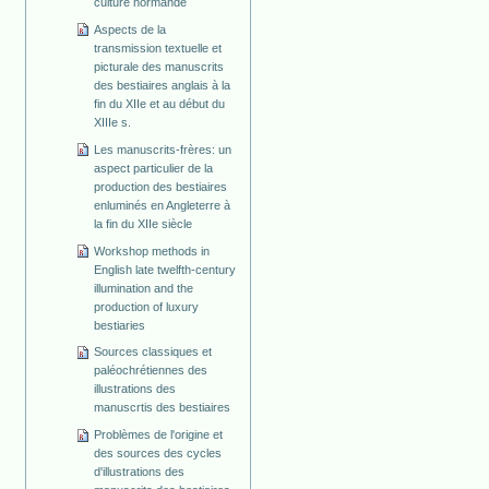
culture normande
Aspects de la
transmission textuelle et
picturale des manuscrits
des bestiaires anglais à la
fin du XIIe et au début du
XIIIe s.
Les manuscrits-frères: un
aspect particulier de la
production des bestiaires
enluminés en Angleterre à
la fin du XIIe siècle
Workshop methods in
English late twelfth-century
illumination and the
production of luxury
bestiaries
Sources classiques et
paléochrétiennes des
illustrations des
manuscrtis des bestiaires
Problèmes de l'origine et
des sources des cycles
d'illustrations des