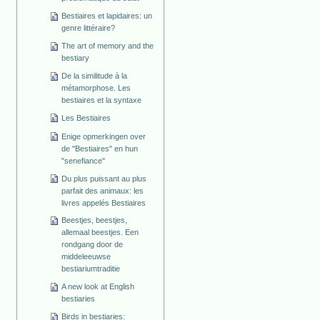
Bestiaires et lapidaires: un
genre littéraire?
The art of memory and the
bestiary
De la similitude à la
métamorphose. Les
bestiaires et la syntaxe
Les Bestiaires
Enige opmerkingen over
de "Bestiaires" en hun
"senefiance"
Du plus puissant au plus
parfait des animaux: les
livres appelés Bestiaires
Beestjes, beestjes,
allemaal beestjes. Een
rondgang door de
middeleeuwse
bestiariumtraditie
A new look at English
bestiaries
Birds in bestiaries: