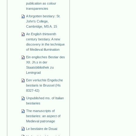
publication as colour
transparencies
A forgotten bestiary: St.
John's College,
Cambridge, MS A. 15
An English thirteenth
century bestiary. A new
discovery in the technique
of Medieval illumination
Ein englisches Bestiar des
XII. Jh.s in der
Staatsbibliothek zu
Leningrad
Een verluchte Engelsche
bestiaris te Brussel (Hs
8327-42)
Unpublished ms. of Italian
bestiaries
The manuscripts of
bestiaries: an aspect of
Medieval patronage
Le bestiaire de Douai