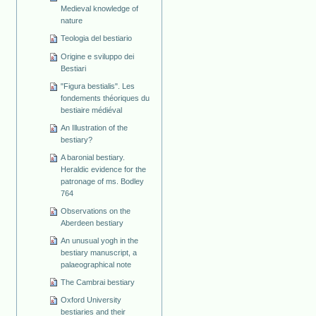
Medieval knowledge of
nature
Teologia del bestiario
Origine e sviluppo dei
Bestiari
"Figura bestialis". Les
fondements théoriques du
bestiaire médiéval
An Illustration of the
bestiary?
A baronial bestiary.
Heraldic evidence for the
patronage of ms. Bodley
764
Observations on the
Aberdeen bestiary
An unusual yogh in the
bestiary manuscript, a
palaeographical note
The Cambrai bestiary
Oxford University
bestiaries and their