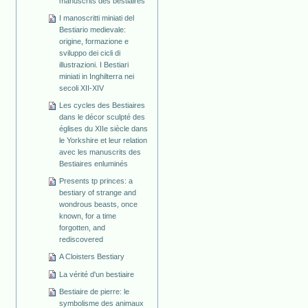
manuscrits des bestiaires
I manoscritti miniati del
Bestiario medievale:
origine, formazione e
sviluppo dei cicli di
illustrazioni. I Bestiari
miniati in Inghilterra nei
secoli XII-XIV
Les cycles des Bestiaires
dans le décor sculpté des
églises du XIIe siècle dans
le Yorkshire et leur relation
avec les manuscrits des
Bestiaires enluminés
Presents tp princes: a
bestiary of strange and
wondrous beasts, once
known, for a time
forgotten, and
rediscovered
A Cloisters Bestiary
La vérité d'un bestiaire
Bestiaire de pierre: le
symbolisme des animaux