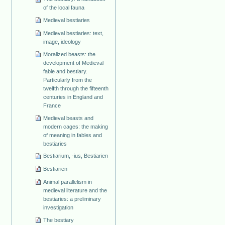
of the local fauna
Medieval bestiaries
Medieval bestiaries: text,
image, ideology
Moralized beasts: the
development of Medieval
fable and bestiary.
Particularly from the
twelfth through the fifteenth
centuries in England and
France
Medieval beasts and
modern cages: the making
of meaning in fables and
bestiaries
Bestiarium, -ius, Bestiarien
Bestiarien
Animal parallelism in
medieval literature and the
bestiaries: a preliminary
investigation
The bestiary