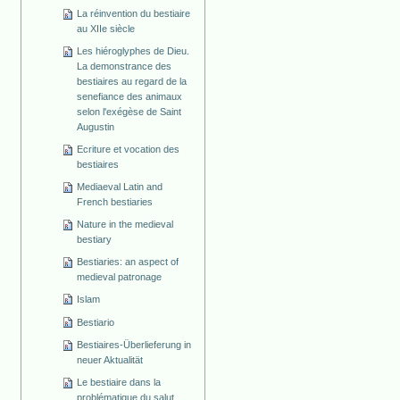
La réinvention du bestiaire
au XIIe siècle
Les hiéroglyphes de Dieu.
La demonstrance des
bestiaires au regard de la
senefiance des animaux
selon l'exégèse de Saint
Augustin
Ecriture et vocation des
bestiaires
Mediaeval Latin and
French bestiaries
Nature in the medieval
bestiary
Bestiaries: an aspect of
medieval patronage
Islam
Bestiario
Bestiaires-Überlieferung in
neuer Aktualität
Le bestiaire dans la
problématique du salut