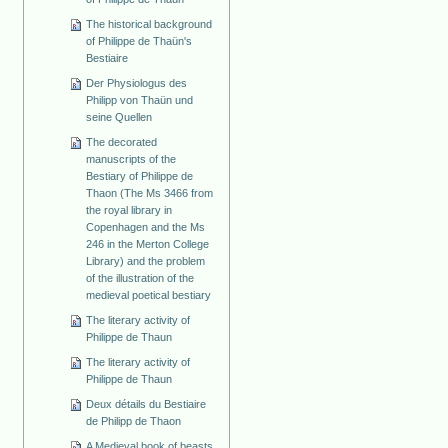
The historical background
of Philippe de Thaün's
Bestiaire
Der Physiologus des
Philipp von Thaün und
seine Quellen
The decorated
manuscripts of the
Bestiary of Philippe de
Thaon (The Ms 3466 from
the royal library in
Copenhagen and the Ms
246 in the Merton College
Library) and the problem
of the illustration of the
medieval poetical bestiary
The literary activity of
Philippe de Thaun
The literary activity of
Philippe de Thaun
Deux détails du Bestiaire
de Philipp de Thaon
A Medieval book of beasts.