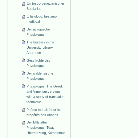
Ein tosco-venezianischer
Bestiarius
El fisiologo: bestiario
medieval
Der äthiopische
Physiologus
The bestiary in the
University Library
Aberdeen
Geschichte des
Physiologus
Der waldensische
Physiologus
Physiologus. The Greek
and Armenian versions
with a study of translation
technique
Poème moralisé sur les
propétés des choses
Der Millstätter
Physiologus. Text,
Übersetzung, Kommentar