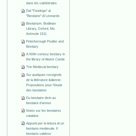
dans les cathédrales
Dal "Fisiologo" al
"Bestiario" di Leonardo
Bestiarium. Bodleian
Library, Oxford, Ms.
Ashmole 1511
Peterborough Psalter and
Bestiary
A XIIIth-century bestiary in
the library of Alwick Castle
The Medieval bestiary
Sur quelques rossignols
de la littérature italienne:
Propositions pour l'étude
des bestiaires
Du bestiaire divin au
bestiaire d'amour
Notes sur les bestiaires
catalans
Appunti per la lettura di un
bestiario medievale. Il
bestiario valdese