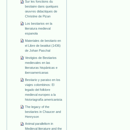
Sur les fonctions du
bestiaire dans quelques
œuvres didactiques de
Christine de Pizan
Los bestiarios en la
literatura medieval
espanola
Materiales de bestiario en
el Libre de beatitut (1436)
de Johan Paschal
Vestigios de Bestiarios
medievales en las
literaturas hispánicas e
iberoamericanas
Bestiario y paraiso en los
viajes colombinos: El
legado del folklore
medieval europeo a la
historiagrafía americanista
The legacy of the
bestiaries in Chaucer and
Henryson
Animal parallelism in
Medieval literature and the