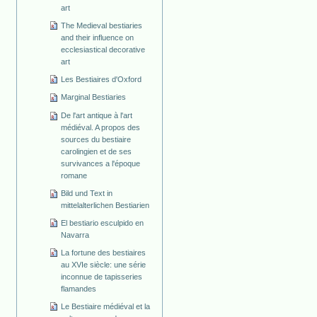
art
The Medieval bestiaries
and their influence on
ecclesiastical decorative
art
Les Bestiaires d'Oxford
Marginal Bestiaries
De l'art antique à l'art
médiéval. A propos des
sources du bestiaire
carolingien et de ses
survivances a l'époque
romane
Bild und Text in
mittelalterlichen Bestiarien
El bestiario esculpido en
Navarra
La fortune des bestiaires
au XVIe siècle: une série
inconnue de tapisseries
flamandes
Le Bestiaire médiéval et la