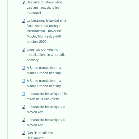
Bestiaire du Moyen Age.
Les animaux dans les
manuscrits
Le bestiaire, le lapidaire, la
flore. Actes du colloque
international, Université
McGill, Montréal, 7-8-9
octobre 2002
Lions without villainy:
moralisations in a heraldic
bestiary
A Scots translation of a
Middle Franck bestiary
A Scots translation of a
Middle Franck bestiary
Le bestiaire héraldique. Un
miroir de la chevalerie
Le bestiaire héraldique au
Moyen Age
Le bestiaire héraldique au
Moyen Age
Das "Heraldische
Bestiarium"