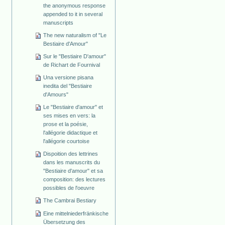
the anonymous response
appended to it in several
manuscripts
The new naturalism of "Le
Bestiaire d'Amour"
Sur le "Bestiaire D'amour"
de Richart de Fournival
Una versione pisana
inedita del "Bestiaire
d'Amours"
Le "Bestiaire d'amour" et
ses mises en vers: la
prose et la poésie,
l'allégorie didactique et
l'allégorie courtoise
Dispoition des lettrines
dans les manuscrits du
"Bestiaire d'amour" et sa
composition: des lectures
possibles de l'oeuvre
The Cambrai Bestiary
Eine mittelniederfränkische
Übersetzung des