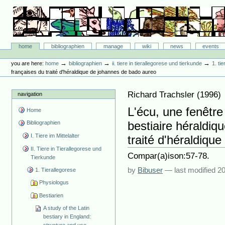
Skip
to
content.
|
Skip
Bibliographie-Portal
to
Sections
home
bibliographien
manage
wiki
news
events
navigation
Personal
tools
→
→
→
you are here:
home
bibliographien
ii. tiere in tierallegorese und tierkunde
1. ti
françaises du traité d'héraldique de johannes de bado aureo
Richard Trachsler
(
1996
)
navigation
L'écu, une fenêtre
Home
bestiaire héraldiq
Bibliographien
I. Tiere im Mittelalter
traité d'héraldiq
II. Tiere in Tierallegorese und
Compar(a)ison:57-78.
Tierkunde
by
Bibuser
—
last modified
20
1. Tierallegorese
Physiologus
Bestiarien
A study of the Latin
bestiary in England: