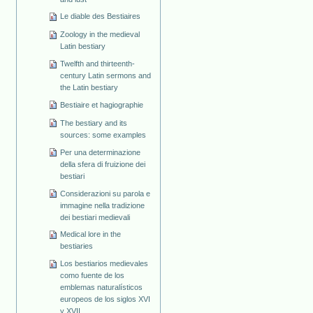
Le diable des Bestiaires
Zoology in the medieval
Latin bestiary
Twelfth and thirteenth-
century Latin sermons and
the Latin bestiary
Bestiaire et hagiographie
The bestiary and its
sources: some examples
Per una determinazione
della sfera di fruizione dei
bestiari
Considerazioni su parola e
immagine nella tradizione
dei bestiari medievali
Medical lore in the
bestiaries
Los bestiarios medievales
como fuente de los
emblemas naturalísticos
europeos de los siglos XVI
y XVII