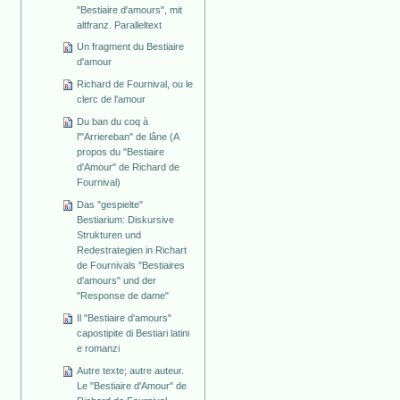
"Bestiaire d'amours", mit
altfranz. Paralleltext
Un fragment du Bestiaire
d'amour
Richard de Fournival, ou le
clerc de l'amour
Du ban du coq à
l'"Arriereban" de lâne (A
propos du "Bestiaire
d'Amour" de Richard de
Fournival)
Das "gespielte"
Bestiarium: Diskursive
Strukturen und
Redestrategien in Richart
de Fournivals "Bestiaires
d'amours" und der
"Response de dame"
Il "Bestiaire d'amours"
capostipite di Bestiari latini
e romanzi
Autre texte; autre auteur.
Le "Bestiaire d'Amour" de