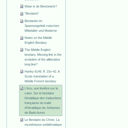
Waar is de Beestearis?
"Bestiario"
Bestiarien im
Spannungsfeld zwischen
Mittelalter und Moderne
Notes on the Middle
English Bestiary
The Middle English
bestiary. Missing link in the
evolution of the alliterative
long line?
Harley 6149, ff. 15v-42. A
Scots translation of a
Middle French bestiary
L'écu, une fenêtre sur le
cœur. Sur le bestiaire
héraldique des traductions
françaises du traité
d'héraldique de Johannes
de Bado Aureo
Le Bestiaire du Christ. La
mystérieuse emblématique