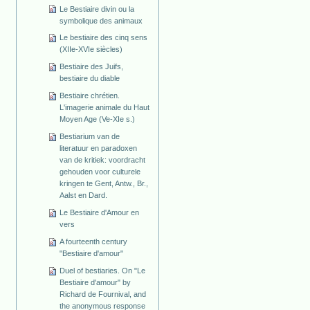
Le Bestiaire divin ou la
symbolique des animaux
Le bestiaire des cinq sens
(XIIe-XVIe siècles)
Bestiaire des Juifs,
bestiaire du diable
Bestiaire chrétien.
L'imagerie animale du Haut
Moyen Age (Ve-XIe s.)
Bestiarium van de
literatuur en paradoxen
van de kritiek: voordracht
gehouden voor culturele
kringen te Gent, Antw., Br.,
Aalst en Dard.
Le Bestiaire d'Amour en
vers
A fourteenth century
"Bestiaire d'amour"
Duel of bestiaries. On "Le
Bestiaire d'amour" by
Richard de Fournival, and
the anonymous response