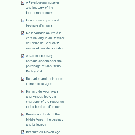
A Peterborough psalter
and bestiary of the
fourteenth century
Una versione pisana del
bestiaire d'amours
De la version courte à la
version longue du Bestiare
de Pierre de Beauvais:
nature et rôle de la citation
A baronial bestiary:
heraldic evidence for the
patronage of Manuscript
Bodley 764
Bestiaries and their users
in the middle ages
Richard de Fournival’s
anonymous lady: the
character of the response
to the bestiaire d’amour
Beasts and birds of the
Middle Ages. The bestiary
and its legacy
Bestiaire du Moyen Age.