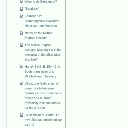
Waar is de Beestearis?
"Bestiario"
Bestiarien im
Spannungsfeld zwischen
Mittelalter und Moderne
Notes on the Middle
English Bestiary
The Middle English
bestiary. Missing link in the
evolution of the alliterative
long line?
Harley 6149, ff. 15v-42. A
Scots translation of a
Middle French bestiary
L'écu, une fenêtre sur le
cœur. Sur le bestiaire
héraldique des traductions
françaises du traité
d'héraldique de Johannes
de Bado Aureo
Le Bestiaire du Christ. La
mystérieuse emblématique
de J-X