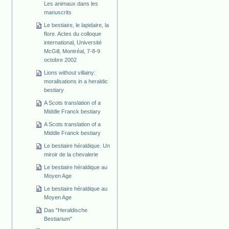
Les animaux dans les
manuscrits
Le bestiaire, le lapidaire, la
flore. Actes du colloque
international, Université
McGill, Montréal, 7-8-9
octobre 2002
Lions without villainy:
moralisations in a heraldic
bestiary
A Scots translation of a
Middle Franck bestiary
A Scots translation of a
Middle Franck bestiary
Le bestiaire héraldique. Un
miroir de la chevalerie
Le bestiaire héraldique au
Moyen Age
Le bestiaire héraldique au
Moyen Age
Das "Heraldische
Bestiarium"