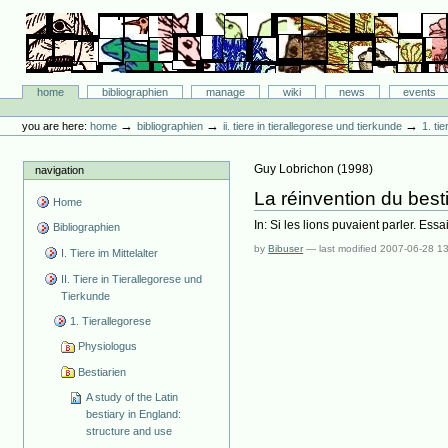
Skip
to
content.
|
Skip
Bibliographie-Portal
to
Sections
home
bibliographien
manage
wiki
news
events
navigation
Personal
tools
→
→
→
you are here:
home
bibliographien
ii. tiere in tierallegorese und tierkunde
1. ti
Guy Lobrichon
(
1998
)
navigation
La réinvention du besti
Home
In: Si les lions puvaient parler. Ess
Bibliographien
by
Bibuser
—
last modified
2007-06-28 1
I. Tiere im Mittelalter
II. Tiere in Tierallegorese und
Tierkunde
1. Tierallegorese
Physiologus
Bestiarien
A study of the Latin
bestiary in England:
structure and use