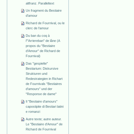
altfranz. Paralleltext
Un fragment du Bestiaire
d'amour
Richard de Fournival, ou le
clerc de l'amour
Du ban du coq à
l'"Arriereban" de lâne (A
propos du "Bestiaire
d'Amour" de Richard de
Fournival)
Das "gespielte"
Bestiarium: Diskursive
Strukturen und
Redestrategien in Richart
de Fournivals "Bestiaires
d'amours" und der
"Response de dame"
Il "Bestiaire d'amours"
capostipite di Bestiari latini
e romanzi
Autre texte; autre auteur.
Le "Bestiaire d'Amour" de
Richard de Fournival