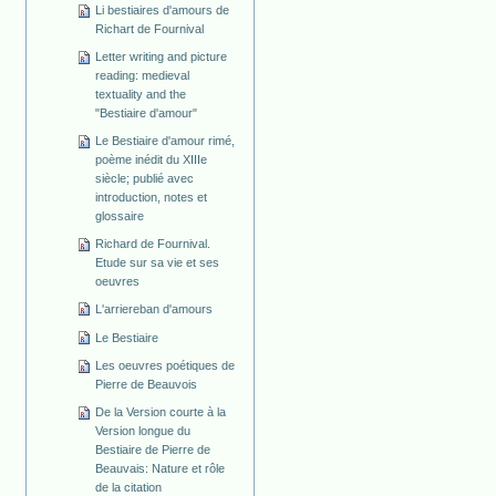
Li bestiaires d'amours de
Richart de Fournival
Letter writing and picture
reading: medieval
textuality and the
"Bestiaire d'amour"
Le Bestiaire d'amour rimé,
poème inédit du XIIIe
siècle; publié avec
introduction, notes et
glossaire
Richard de Fournival.
Etude sur sa vie et ses
oeuvres
L'arriereban d'amours
Le Bestiaire
Les oeuvres poétiques de
Pierre de Beauvois
De la Version courte à la
Version longue du
Bestiaire de Pierre de
Beauvais: Nature et rôle
de la citation