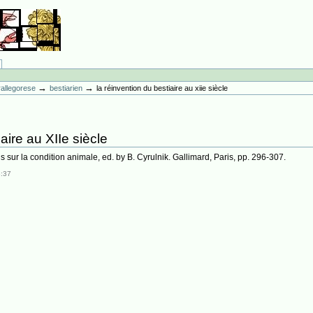
→
→
erallegorese
bestiarien
la réinvention du bestiaire au xiie siècle
aire au XIIe siècle
ais sur la condition animale, ed. by B. Cyrulnik. Gallimard, Paris, pp. 296-307.
3:37