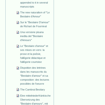
appended to it in several
manuscripts
The new naturalism of "Le
Bestiaire d'Amour"
Sur le "Bestiaire D'amour"
de Richart de Fournival
Una versione pisana
inedita del "Bestiaire
d'Amours"
Le "Bestiaire d'amour" et
ses mises en vers: la
prose et la poésie,
l'allégorie didactique et
l'allégorie courtoise
Dispoition des lettrines
dans les manuscrits du
"Bestiaire d'amour" et sa
composition: des lectures
possibles de l'oeuvre
The Cambrai Bestiary
Eine mittelniederfränkische
Übersetzung des
"Bestiaire d'amours", mit