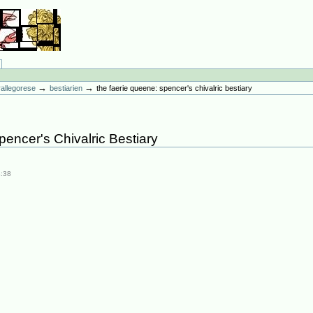
→
→
erallegorese
bestiarien
the faerie queene: spencer's chivalric bestiary
encer's Chivalric Bestiary
4:38