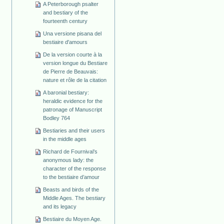
A Peterborough psalter
and bestiary of the
fourteenth century
Una versione pisana del
bestiaire d'amours
De la version courte à la
version longue du Bestiare
de Pierre de Beauvais:
nature et rôle de la citation
A baronial bestiary:
heraldic evidence for the
patronage of Manuscript
Bodley 764
Bestiaries and their users
in the middle ages
Richard de Fournival’s
anonymous lady: the
character of the response
to the bestiaire d’amour
Beasts and birds of the
Middle Ages. The bestiary
and its legacy
Bestiaire du Moyen Age.