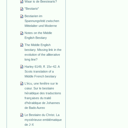
Waar is de Beestearis?
"Bestiario"
Bestiarien im
Spannungsfeld zwischen
Mittelalter und Moderne
Notes on the Middle
English Bestiary
The Middle English
bestiary. Missing link in the
evolution of the alliterative
long line?
Harley 6149, ff. 15v-42. A
Scots translation of a
Middle French bestiary
L'écu, une fenêtre sur le
cœur. Sur le bestiaire
héraldique des traductions
françaises du traité
d'héraldique de Johannes
de Bado Aureo
Le Bestiaire du Christ. La
mystérieuse emblématique
de J-X