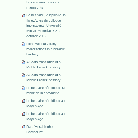
Les animaux dans les
manuscrits
Le bestiaire, le lapidaire, la
flore. Actes du colloque
international, Université
McGill, Montréal, 7-8-9
octobre 2002
Lions without villainy:
moralisations in a heraldic
bestiary
A Scots translation of a
Middle Franck bestiary
A Scots translation of a
Middle Franck bestiary
Le bestiaire héraldique. Un
miroir de la chevalerie
Le bestiaire héraldique au
Moyen Age
Le bestiaire héraldique au
Moyen Age
Das "Heraldische
Bestiarium"