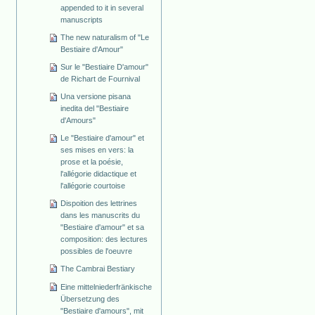
appended to it in several
manuscripts
The new naturalism of "Le
Bestiaire d'Amour"
Sur le "Bestiaire D'amour"
de Richart de Fournival
Una versione pisana
inedita del "Bestiaire
d'Amours"
Le "Bestiaire d'amour" et
ses mises en vers: la
prose et la poésie,
l'allégorie didactique et
l'allégorie courtoise
Dispoition des lettrines
dans les manuscrits du
"Bestiaire d'amour" et sa
composition: des lectures
possibles de l'oeuvre
The Cambrai Bestiary
Eine mittelniederfränkische
Übersetzung des
"Bestiaire d'amours", mit