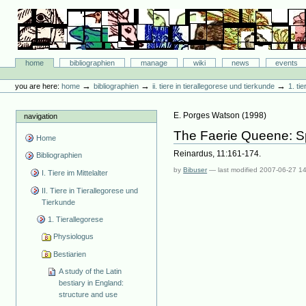
Skip
to
content.
|
Skip
Bibliographie-Portal
to
Sections
home
bibliographien
manage
wiki
news
events
navigation
Personal
tools
→
→
→
you are here:
home
bibliographien
ii. tiere in tierallegorese und tierkunde
1. ti
E. Porges Watson
(
1998
)
navigation
The Faerie Queene: Sp
Home
Reinardus, 11:161-174.
Bibliographien
by
Bibuser
—
last modified
2007-06-27 1
I. Tiere im Mittelalter
II. Tiere in Tierallegorese und
Tierkunde
1. Tierallegorese
Physiologus
Bestiarien
A study of the Latin
bestiary in England:
structure and use