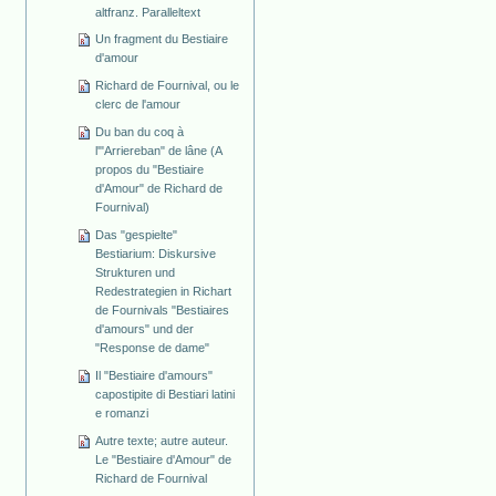
altfranz. Paralleltext
Un fragment du Bestiaire
d'amour
Richard de Fournival, ou le
clerc de l'amour
Du ban du coq à
l'"Arriereban" de lâne (A
propos du "Bestiaire
d'Amour" de Richard de
Fournival)
Das "gespielte"
Bestiarium: Diskursive
Strukturen und
Redestrategien in Richart
de Fournivals "Bestiaires
d'amours" und der
"Response de dame"
Il "Bestiaire d'amours"
capostipite di Bestiari latini
e romanzi
Autre texte; autre auteur.
Le "Bestiaire d'Amour" de
Richard de Fournival