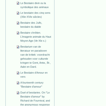
Le Bestiaire divin ou la
symbolique des animaux
Le bestiaire des cinq sens
(XIIe-XVIe siècles)
Bestiaire des Juifs,
bestiaire du diable
Bestiaire chrétien.
L'imagerie animale du Haut
Moyen Age (Ve-XIe s.)
Bestiarium van de
literatuur en paradoxen
van de kritiek: voordracht
gehouden voor culturele
kringen te Gent, Antw., Br.,
Aalst en Dard.
Le Bestiaire d'Amour en
vers
A fourteenth century
"Bestiaire d'amour"
Duel of bestiaries. On "Le
Bestiaire d'amour" by
Richard de Fournival, and
the anonymous response