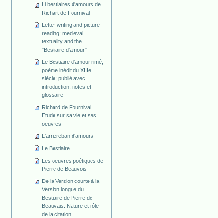
Li bestiaires d'amours de
Richart de Fournival
Letter writing and picture
reading: medieval
textuality and the
"Bestiaire d'amour"
Le Bestiaire d'amour rimé,
poème inédit du XIIIe
siècle; publié avec
introduction, notes et
glossaire
Richard de Fournival.
Etude sur sa vie et ses
oeuvres
L'arriereban d'amours
Le Bestiaire
Les oeuvres poétiques de
Pierre de Beauvois
De la Version courte à la
Version longue du
Bestiaire de Pierre de
Beauvais: Nature et rôle
de la citation