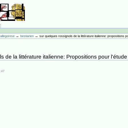
→
→
erallegorese
bestiarien
sur quelques rossignols de la littérature italienne: propositions p
 de la littérature italienne: Propositions pour l'étude
6:47