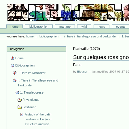
Skip
to
content.
|
Skip
Bibliographie-Portal
to
Sections
home
bibliographien
manage
wiki
news
events
navigation
Personal
tools
→
→
→
you are here:
home
bibliographien
ii. tiere in tierallegorese und tierkunde
1. ti
Piarivaille
(
1975
)
navigation
Sur quelques rossignols
Home
Paris.
Bibliographien
by
Bibuser
—
last modified
2007-06-27 1
I. Tiere im Mittelalter
II. Tiere in Tierallegorese und
Tierkunde
1. Tierallegorese
Physiologus
Bestiarien
A study of the Latin
bestiary in England:
structure and use