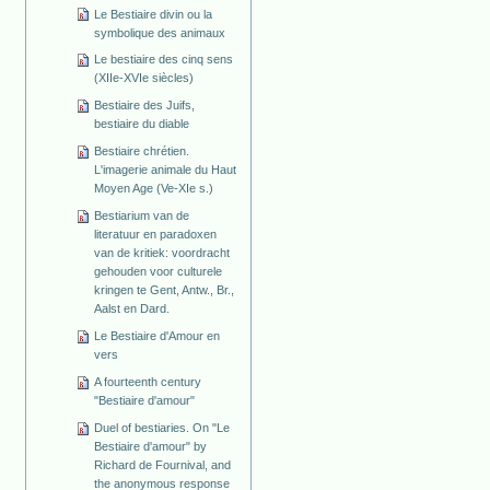
Le Bestiaire divin ou la
symbolique des animaux
Le bestiaire des cinq sens
(XIIe-XVIe siècles)
Bestiaire des Juifs,
bestiaire du diable
Bestiaire chrétien.
L'imagerie animale du Haut
Moyen Age (Ve-XIe s.)
Bestiarium van de
literatuur en paradoxen
van de kritiek: voordracht
gehouden voor culturele
kringen te Gent, Antw., Br.,
Aalst en Dard.
Le Bestiaire d'Amour en
vers
A fourteenth century
"Bestiaire d'amour"
Duel of bestiaries. On "Le
Bestiaire d'amour" by
Richard de Fournival, and
the anonymous response