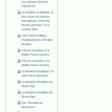
Les animaux dans les
manuscrits
Le bestiaire, le lapidaire, la
flore. Actes du colloque
international, Université
McGill, Montréal, 7-8-9
octobre 2002
Lions without villainy:
moralisations in a heraldic
bestiary
A Scots translation of a
Middle Franck bestiary
A Scots translation of a
Middle Franck bestiary
Le bestiaire héraldique. Un
miroir de la chevalerie
Le bestiaire héraldique au
Moyen Age
Le bestiaire héraldique au
Moyen Age
Das "Heraldische
Bestiarium"