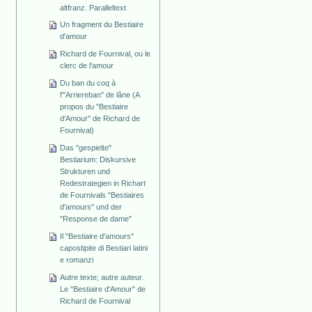
altfranz. Paralleltext
Un fragment du Bestiaire
d'amour
Richard de Fournival, ou le
clerc de l'amour
Du ban du coq à
l'"Arriereban" de lâne (A
propos du "Bestiaire
d'Amour" de Richard de
Fournival)
Das "gespielte"
Bestiarium: Diskursive
Strukturen und
Redestrategien in Richart
de Fournivals "Bestiaires
d'amours" und der
"Response de dame"
Il "Bestiaire d'amours"
capostipite di Bestiari latini
e romanzi
Autre texte; autre auteur.
Le "Bestiaire d'Amour" de
Richard de Fournival