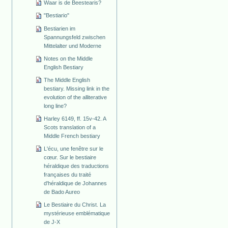
Waar is de Beestearis?
"Bestiario"
Bestiarien im
Spannungsfeld zwischen
Mittelalter und Moderne
Notes on the Middle
English Bestiary
The Middle English
bestiary. Missing link in the
evolution of the alliterative
long line?
Harley 6149, ff. 15v-42. A
Scots translation of a
Middle French bestiary
L'écu, une fenêtre sur le
cœur. Sur le bestiaire
héraldique des traductions
françaises du traité
d'héraldique de Johannes
de Bado Aureo
Le Bestiaire du Christ. La
mystérieuse emblématique
de J-X