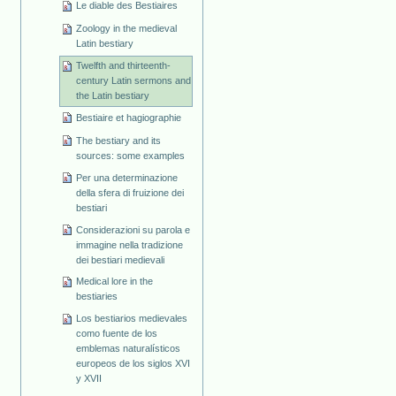
Le diable des Bestiaires
Zoology in the medieval
Latin bestiary
Twelfth and thirteenth-
century Latin sermons and
the Latin bestiary
Bestiaire et hagiographie
The bestiary and its
sources: some examples
Per una determinazione
della sfera di fruizione dei
bestiari
Considerazioni su parola e
immagine nella tradizione
dei bestiari medievali
Medical lore in the
bestiaries
Los bestiarios medievales
como fuente de los
emblemas naturalísticos
europeos de los siglos XVI
y XVII