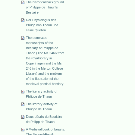
The historical background
of Philippe de Thaün's
Bestiaire
Der Physiologus des
Philipp von Thaün und
seine Quellen
The decorated
manuscripts of the
Bestiary of Philippe de
Thaon (The Ms 3466 from
the royal library in
Copenhagen and the Ms
246 in the Merton College
Library) and the problem
of the illustration of the
medieval poetical bestiary
The literary activity of
Philippe de Thaun
The literary activity of
Philippe de Thaun
Deux détails du Bestiaire
de Philipp de Thaon
A Medieval book of beasts.
The Second-Family