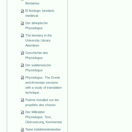
Bestiarius
El fisiologo: bestiario
medieval
Der äthiopische
Physiologus
The bestiary in the
University Library
Aberdeen
Geschichte des
Physiologus
Der waldensische
Physiologus
Physiologus. The Greek
and Armenian versions
with a study of translation
technique
Poème moralisé sur les
propétés des choses
Der Millstätter
Physiologus. Text,
Übersetzung, Kommentar
Twee middelnederlandse