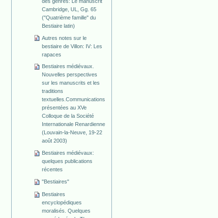
des genres: Le manuscrit
Cambridge, UL, Gg. 65
("Quatrième famille" du
Bestiaire latin)
Autres notes sur le
bestiaire de Villon: IV: Les
rapaces
Bestiaires médiévaux.
Nouvelles perspectives
sur les manuscrits et les
traditions
textuelles.Communications
présentées au XVe
Colloque de la Société
Internationale Renardienne
(Louvain-la-Neuve, 19-22
août 2003)
Bestiaires médiévaux:
quelques publications
récentes
"Bestiaires"
Bestiaires
encyclopédiques
moralisés. Quelques