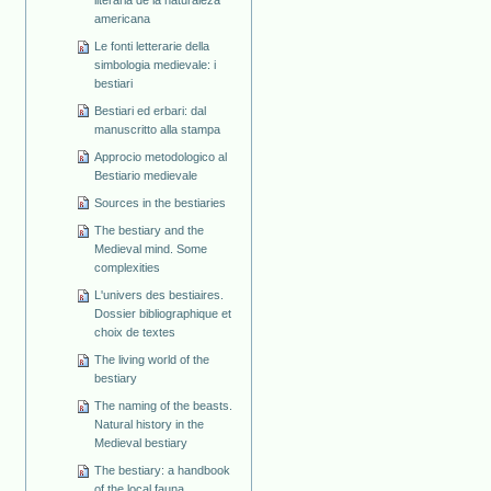
americana
Le fonti letterarie della
simbologia medievale: i
bestiari
Bestiari ed erbari: dal
manuscritto alla stampa
Approcio metodologico al
Bestiario medievale
Sources in the bestiaries
The bestiary and the
Medieval mind. Some
complexities
L'univers des bestiaires.
Dossier bibliographique et
choix de textes
The living world of the
bestiary
The naming of the beasts.
Natural history in the
Medieval bestiary
The bestiary: a handbook
of the local fauna