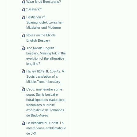
Waar is de Beestearis?
"Bestiario"
Bestiarien im
Spannungsfeld zwischen
Mittelalter und Moderne
Notes on the Middle
English Bestiary
The Middle English
bestiary. Missing link in the
evolution of the alliterative
long line?
Harley 6149, ff. 15v-42. A
Scots translation of a
Middle French bestiary
L'écu, une fenêtre sur le
cœur. Sur le bestiaire
héraldique des traductions
françaises du traité
d'héraldique de Johannes
de Bado Aureo
Le Bestiaire du Christ. La
mystérieuse emblématique
de J-X