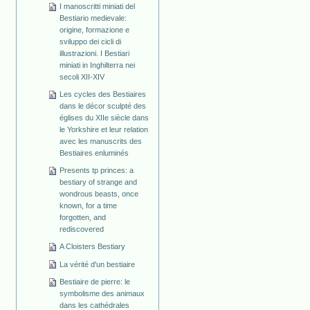
I manoscritti miniati del
Bestiario medievale:
origine, formazione e
sviluppo dei cicli di
illustrazioni. I Bestiari
miniati in Inghilterra nei
secoli XII-XIV
Les cycles des Bestiaires
dans le décor sculpté des
églises du XIIe siècle dans
le Yorkshire et leur relation
avec les manuscrits des
Bestiaires enluminés
Presents tp princes: a
bestiary of strange and
wondrous beasts, once
known, for a time
forgotten, and
rediscovered
A Cloisters Bestiary
La vérité d'un bestiaire
Bestiaire de pierre: le
symbolisme des animaux
dans les cathédrales