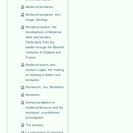
Medieval bestiaries
Medieval bestiaries: text,
image, ideology
Moralized beasts: the
development of Medieval
fable and bestiary.
Particularly from the
twelfth through the fifteenth
centuries in England and
France
Medieval beasts and
modern cages: the making
of meaning in fables and
bestiaries
Bestiarium, -ius, Bestiarien
Bestiarien
Animal parallelism in
medieval literature and the
bestiaries: a preliminary
investigation
The bestiary
La réinvention du bestiaire