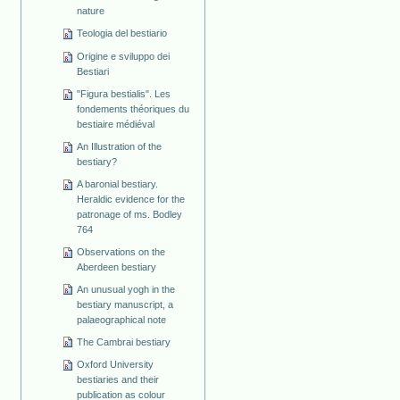
nature
Teologia del bestiario
Origine e sviluppo dei
Bestiari
"Figura bestialis". Les
fondements théoriques du
bestiaire médiéval
An Illustration of the
bestiary?
A baronial bestiary.
Heraldic evidence for the
patronage of ms. Bodley
764
Observations on the
Aberdeen bestiary
An unusual yogh in the
bestiary manuscript, a
palaeographical note
The Cambrai bestiary
Oxford University
bestiaries and their
publication as colour