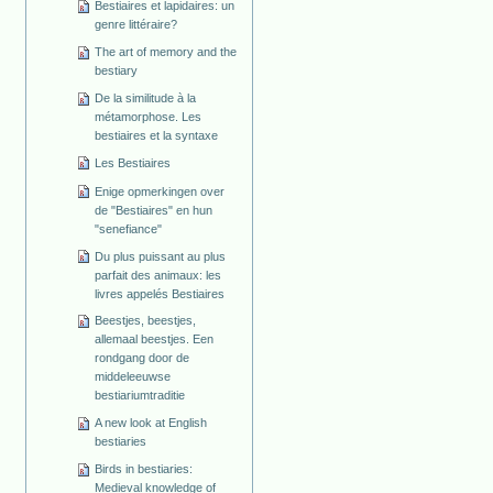
Bestiaires et lapidaires: un
genre littéraire?
The art of memory and the
bestiary
De la similitude à la
métamorphose. Les
bestiaires et la syntaxe
Les Bestiaires
Enige opmerkingen over
de "Bestiaires" en hun
"senefiance"
Du plus puissant au plus
parfait des animaux: les
livres appelés Bestiaires
Beestjes, beestjes,
allemaal beestjes. Een
rondgang door de
middeleeuwse
bestiariumtraditie
A new look at English
bestiaries
Birds in bestiaries:
Medieval knowledge of