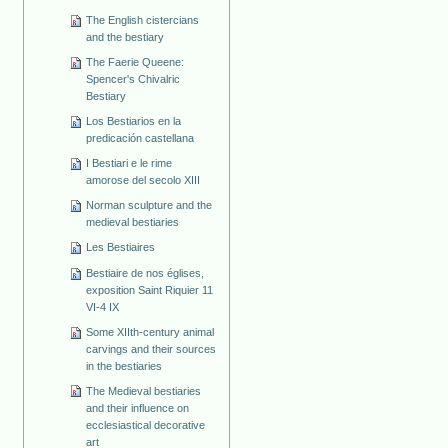
The English cistercians
and the bestiary
The Faerie Queene:
Spencer's Chivalric
Bestiary
Los Bestiarios en la
predicación castellana
I Bestiari e le rime
amorose del secolo XIII
Norman sculpture and the
medieval bestiaries
Les Bestiaires
Bestiaire de nos églises,
exposition Saint Riquier 11
VI-4 IX
Some XIIth-century animal
carvings and their sources
in the bestiaries
The Medieval bestiaries
and their influence on
ecclesiastical decorative
art