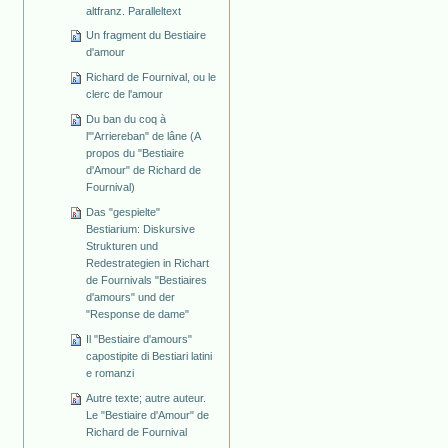
altfranz. Paralleltext
Un fragment du Bestiaire
d'amour
Richard de Fournival, ou le
clerc de l'amour
Du ban du coq à
l'"Arriereban" de lâne (A
propos du "Bestiaire
d'Amour" de Richard de
Fournival)
Das "gespielte"
Bestiarium: Diskursive
Strukturen und
Redestrategien in Richart
de Fournivals "Bestiaires
d'amours" und der
"Response de dame"
Il "Bestiaire d'amours"
capostipite di Bestiari latini
e romanzi
Autre texte; autre auteur.
Le "Bestiaire d'Amour" de
Richard de Fournival