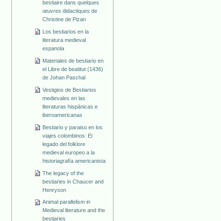
bestiaire dans quelques
œuvres didactiques de
Christine de Pizan
Los bestiarios en la
literatura medieval
espanola
Materiales de bestiario en
el Libre de beatitut (1436)
de Johan Paschal
Vestigios de Bestiarios
medievales en las
literaturas hispánicas e
iberoamericanas
Bestiario y paraiso en los
viajes colombinos: El
legado del folklore
medieval europeo a la
historiagrafía americanista
The legacy of the
bestiaries in Chaucer and
Henryson
Animal parallelism in
Medieval literature and the
bestiaries