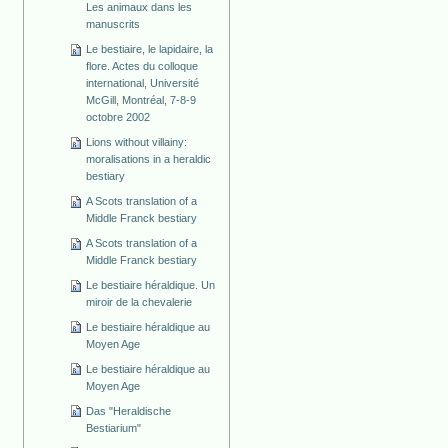
Les animaux dans les
manuscrits
Le bestiaire, le lapidaire, la
flore. Actes du colloque
international, Université
McGill, Montréal, 7-8-9
octobre 2002
Lions without villainy:
moralisations in a heraldic
bestiary
A Scots translation of a
Middle Franck bestiary
A Scots translation of a
Middle Franck bestiary
Le bestiaire héraldique. Un
miroir de la chevalerie
Le bestiaire héraldique au
Moyen Age
Le bestiaire héraldique au
Moyen Age
Das "Heraldische
Bestiarium"