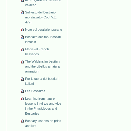
valdese
Sul testo del Bestiario
moralizzato (Cod. V.E.
477)
Note sul bestiario toscano
Bestiaire occitan: Bestiari
lemosin
Medieval French
bestiaries
The Waldensian bestiary
and the Libellus a natura
animalium
Per la storia dei bestiari
italiani
Les Bestiaires
Learning from nature:
lessons in virtue and vice
in the Physiologus and
Bestiaries
Bestiary lessons on pride
and lust