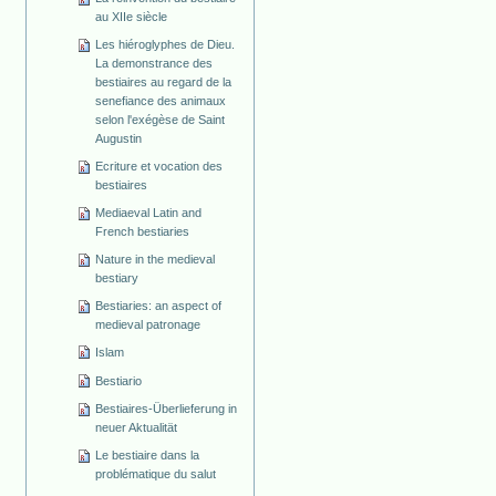
au XIIe siècle
Les hiéroglyphes de Dieu.
La demonstrance des
bestiaires au regard de la
senefiance des animaux
selon l'exégèse de Saint
Augustin
Ecriture et vocation des
bestiaires
Mediaeval Latin and
French bestiaries
Nature in the medieval
bestiary
Bestiaries: an aspect of
medieval patronage
Islam
Bestiario
Bestiaires-Überlieferung in
neuer Aktualität
Le bestiaire dans la
problématique du salut