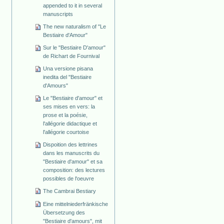
appended to it in several
manuscripts
The new naturalism of "Le
Bestiaire d'Amour"
Sur le "Bestiaire D'amour"
de Richart de Fournival
Una versione pisana
inedita del "Bestiaire
d'Amours"
Le "Bestiaire d'amour" et
ses mises en vers: la
prose et la poésie,
l'allégorie didactique et
l'allégorie courtoise
Dispoition des lettrines
dans les manuscrits du
"Bestiaire d'amour" et sa
composition: des lectures
possibles de l'oeuvre
The Cambrai Bestiary
Eine mittelniederfränkische
Übersetzung des
"Bestiaire d'amours", mit