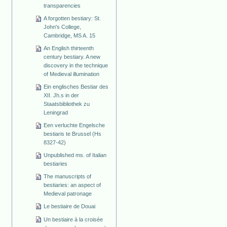
transparencies
A forgotten bestiary: St.
John's College,
Cambridge, MS A. 15
An English thirteenth
century bestiary. A new
discovery in the technique
of Medieval illumination
Ein englisches Bestiar des
XII. Jh.s in der
Staatsbibliothek zu
Leningrad
Een verluchte Engelsche
bestiaris te Brussel (Hs
8327-42)
Unpublished ms. of Italian
bestiaries
The manuscripts of
bestiaries: an aspect of
Medieval patronage
Le bestiaire de Douai
Un bestiaire à la croisée