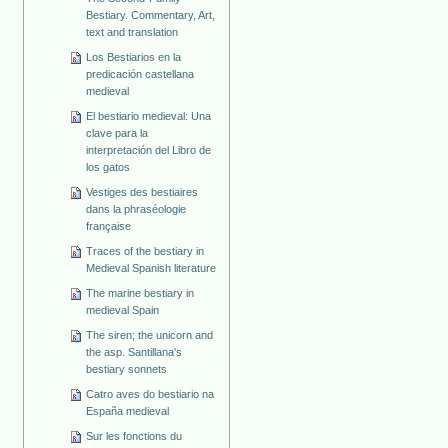
Bestiary. Commentary, Art,
text and translation
Los Bestiarios en la
predicación castellana
medieval
El bestiario medieval: Una
clave para la
interpretación del Libro de
los gatos
Vestiges des bestiaires
dans la phraséologie
française
Traces of the bestiary in
Medieval Spanish literature
The marine bestiary in
medieval Spain
The siren; the unicorn and
the asp. Santillana's
bestiary sonnets
Catro aves do bestiario na
España medieval
Sur les fonctions du