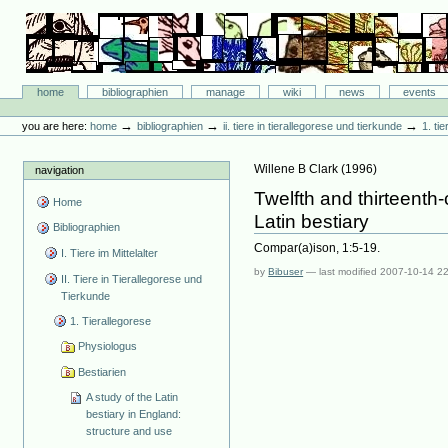
Skip
to
content.
|
Skip
Bibliographie-Portal
to
Sections
home
bibliographien
manage
wiki
news
events
navigation
Personal
tools
→
→
→
you are here:
home
bibliographien
ii. tiere in tierallegorese und tierkunde
1. ti
Willene B Clark
(
1996
)
navigation
Twelfth and thirteenth
Home
Latin bestiary
Bibliographien
Compar(a)ison, 1:5-19.
I. Tiere im Mittelalter
by
Bibuser
—
last modified
2007-10-14 2
II. Tiere in Tierallegorese und
Tierkunde
1. Tierallegorese
Physiologus
Bestiarien
A study of the Latin
bestiary in England:
structure and use