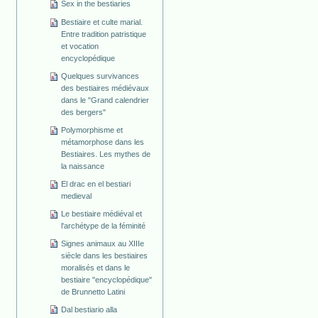
Sex in the bestiaries
Bestiaire et culte marial.
Entre tradition patristique
et vocation
encyclopédique
Quelques survivances
des bestiaires médiévaux
dans le "Grand calendrier
des bergers"
Polymorphisme et
métamorphose dans les
Bestiaires. Les mythes de
la naissance
El drac en el bestiari
medieval
Le bestiaire médiéval et
l'archétype de la féminité
Signes animaux au XIIIe
siècle dans les bestiaires
moralisés et dans le
bestiaire "encyclopédique"
de Brunnetto Latini
Dal bestiario alla