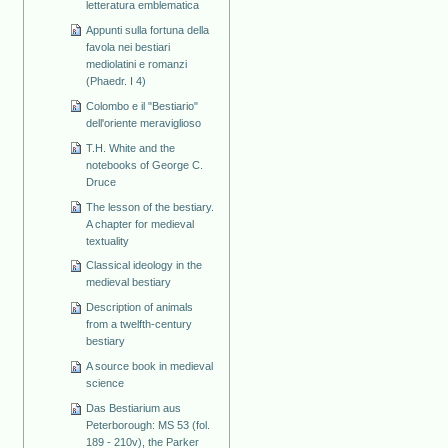
letteratura emblematica
Appunti sulla fortuna della
favola nei bestiari
mediolatini e romanzi
(Phaedr. I 4)
Colombo e il "Bestiario"
dell'oriente meraviglioso
T.H. White and the
notebooks of George C.
Druce
The lesson of the bestiary.
A chapter for medieval
textuality
Classical ideology in the
medieval bestiary
Description of animals
from a twelfth-century
bestiary
A source book in medieval
science
Das Bestiarium aus
Peterborough: MS 53 (fol.
189 - 210v), the Parker