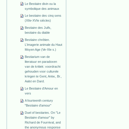
Le Bestiaire divin ou la
symbolique des animaux
Le bestiaire des cinq sens
(XIIe-XVIe siècles)
Bestiaire des Juifs,
bestiaire du diable
Bestiaire chrétien.
L'imagerie animale du Haut
Moyen Age (Ve-XIe s.)
Bestiarium van de
literatuur en paradoxen
van de kritiek: voordracht
gehouden voor culturele
kringen te Gent, Antw., Br.,
Aalst en Dard.
Le Bestiaire d'Amour en
vers
A fourteenth century
"Bestiaire d'amour"
Duel of bestiaries. On "Le
Bestiaire d'amour" by
Richard de Fournival, and
the anonymous response