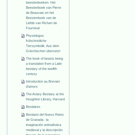
beestenboeken. Het
Beestenboek van Pierre
de Beauvais en het
Beestenboek van de
Liefde van Richart de
Fournival
Physiologus:
frühchristliche
Tiersymbolik. Aus dem
Griechischen übersetzt
The book of beasts being
a translation from a Latin
bestiary of the twelfth
century
Introduction au Breviari
d'amors
The Aviary-Bestiary at the
Houghton Library, Harvard
Bestiaires
Bestiario del Nuevo Reino
de Granada : la
imaginación animalística
medieval y la descripción
literaria de la naturaleza