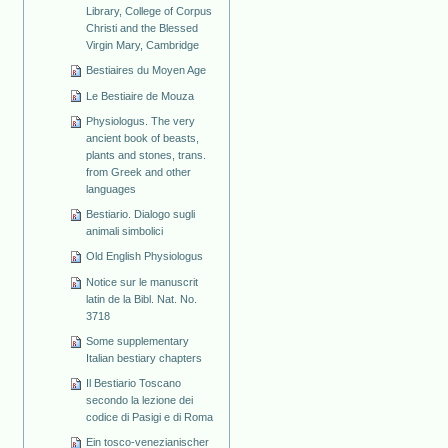
Library, College of Corpus
Christi and the Blessed
Virgin Mary, Cambridge
Bestiaires du Moyen Age
Le Bestiaire de Mouza
Physiologus. The very
ancient book of beasts,
plants and stones, trans.
from Greek and other
languages
Bestiario. Dialogo sugli
animali simbolici
Old English Physiologus
Notice sur le manuscrit
latin de la Bibl. Nat. No.
3718
Some supplementary
Italian bestiary chapters
Il Bestiario Toscano
secondo la lezione dei
codice di Pasigi e di Roma
Ein tosco-venezianischer