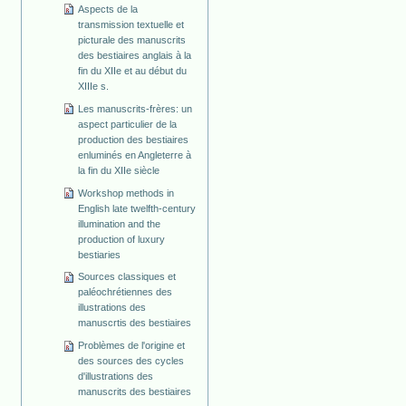
Aspects de la
transmission textuelle et
picturale des manuscrits
des bestiaires anglais à la
fin du XIIe et au début du
XIIIe s.
Les manuscrits-frères: un
aspect particulier de la
production des bestiaires
enluminés en Angleterre à
la fin du XIIe siècle
Workshop methods in
English late twelfth-century
illumination and the
production of luxury
bestiaries
Sources classiques et
paléochrétiennes des
illustrations des
manuscrtis des bestiaires
Problèmes de l'origine et
des sources des cycles
d'illustrations des
manuscrits des bestiaires