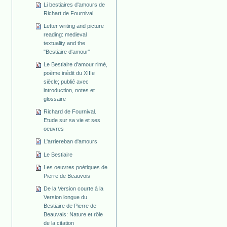
Li bestiaires d'amours de
Richart de Fournival
Letter writing and picture
reading: medieval
textuality and the
"Bestiaire d'amour"
Le Bestiaire d'amour rimé,
poème inédit du XIIIe
siècle; publié avec
introduction, notes et
glossaire
Richard de Fournival.
Etude sur sa vie et ses
oeuvres
L'arriereban d'amours
Le Bestiaire
Les oeuvres poétiques de
Pierre de Beauvois
De la Version courte à la
Version longue du
Bestiaire de Pierre de
Beauvais: Nature et rôle
de la citation