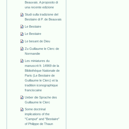
Beauvais. A proposito di
una recente edizione
Studi sulla tradizione del
Bestiaire di P. de Beauvais
Le Bestiaire
Le Bestiaire
Le besant de Dieu
Zu Guillaume le Clerc de
Normandie
Les miniatures du
manuscrit fr. 14969 de la
Bibliothèque Nationale de
Paris (Le Bestiaire de
Guillaume le Clerc) et la
tradition iconographique
franciscaine
Ueber die Sprache des
Guillaume le Clerc
Some doctrinal
implications of the
"Camput" and "Bestiaire"
of Philippe de Thaun