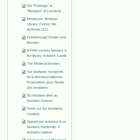
Dal "Fisiologo" al
"Bestiario" di Leonardo
Bestiarium. Bodleian
Library, Oxford, Ms.
Ashmole 1511
Peterborough Psalter and
Bestiary
A XIIIth-century bestiary in
the library of Alwick Castle
The Medieval bestiary
Sur quelques rossignols
de la littérature italienne:
Propositions pour l'étude
des bestiaires
Du bestiaire divin au
bestiaire d'amour
Notes sur les bestiaires
catalans
Appunti per la lettura di un
bestiario medievale. Il
bestiario valdese
Interrogativi sul "Bestiario"