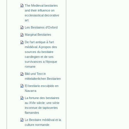
The Medieval bestiaries
and their influence on
ecclesiastical decorative
art
Les Bestiaires d'Oxford
Marginal Bestiaries
De l'art antique à l'art
médiéval. A propos des
sources du bestiaire
carolingien et de ses
survivances a l'époque
romane
Bild und Text in
mittelalterlichen Bestiarien
El bestiario esculpido en
Navarra
La fortune des bestiaires
au XVIe siècle: une série
inconnue de tapisseries
flamandes
Le Bestiaire médiéval et la
culture normande