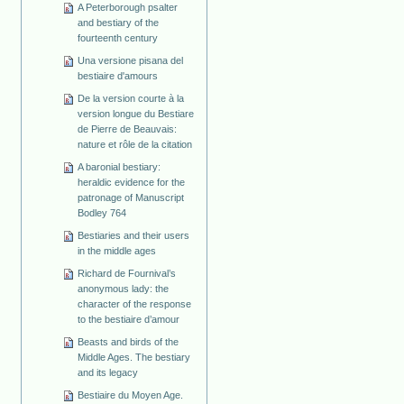
A Peterborough psalter
and bestiary of the
fourteenth century
Una versione pisana del
bestiaire d'amours
De la version courte à la
version longue du Bestiare
de Pierre de Beauvais:
nature et rôle de la citation
A baronial bestiary:
heraldic evidence for the
patronage of Manuscript
Bodley 764
Bestiaries and their users
in the middle ages
Richard de Fournival’s
anonymous lady: the
character of the response
to the bestiaire d’amour
Beasts and birds of the
Middle Ages. The bestiary
and its legacy
Bestiaire du Moyen Age.