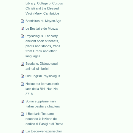
Library, College of Corpus
Christi and the Blessed
Virgin Mary, Cambridge
Bestiaires du Moyen Age
Le Bestiaire de Mouza
Physiologus. The very
ancient book of beasts,
plants and stones, trans.
from Greek and other
languages
Bestiario. Dialogo sugli
animali simbolici
Old English Physiologus
Notice sur le manuscrit
latin de la Bibl. Nat. No.
3718
Some supplementary
Italian bestiary chapters
Il Bestiario Toscano
secondo la lezione dei
codice di Pasigi e di Roma
Ein tosco-venezianischer