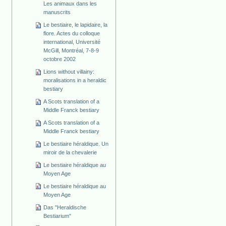
Les animaux dans les
manuscrits
Le bestiaire, le lapidaire, la
flore. Actes du colloque
international, Université
McGill, Montréal, 7-8-9
octobre 2002
Lions without villainy:
moralisations in a heraldic
bestiary
A Scots translation of a
Middle Franck bestiary
A Scots translation of a
Middle Franck bestiary
Le bestiaire héraldique. Un
miroir de la chevalerie
Le bestiaire héraldique au
Moyen Age
Le bestiaire héraldique au
Moyen Age
Das "Heraldische
Bestiarium"