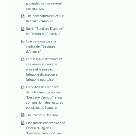
appended to it in several
manuscripts
The new naturalism of "Le
Bestiaire d'Amour"
Sur le "Bestiaire D'amour"
de Richart de Fournival
Una versione pisana
inedita del "Bestiaire
d'Amours"
Le "Bestiaire d'amour" et
ses mises en vers: la
prose et la poésie,
l'allégorie didactique et
l'allégorie courtoise
Dispoition des lettrines
dans les manuscrits du
"Bestiaire d'amour" et sa
composition: des lectures
possibles de l'oeuvre
The Cambrai Bestiary
Eine mittelniederfränkische
Übersetzung des
"Bestiaire d'amours", mit