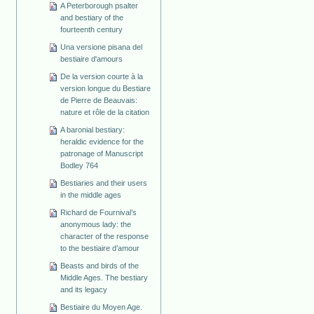
A Peterborough psalter
and bestiary of the
fourteenth century
Una versione pisana del
bestiaire d'amours
De la version courte à la
version longue du Bestiare
de Pierre de Beauvais:
nature et rôle de la citation
A baronial bestiary:
heraldic evidence for the
patronage of Manuscript
Bodley 764
Bestiaries and their users
in the middle ages
Richard de Fournival’s
anonymous lady: the
character of the response
to the bestiaire d’amour
Beasts and birds of the
Middle Ages. The bestiary
and its legacy
Bestiaire du Moyen Age.