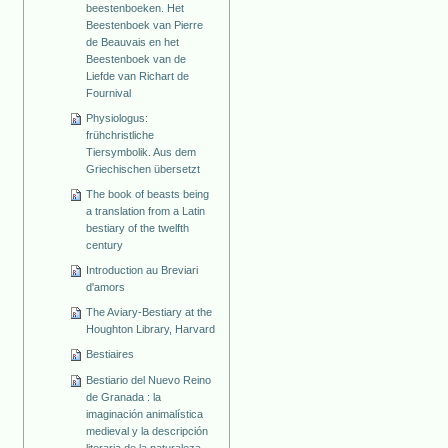
beestenboeken. Het
Beestenboek van Pierre
de Beauvais en het
Beestenboek van de
Liefde van Richart de
Fournival
Physiologus:
frühchristliche
Tiersymbolik. Aus dem
Griechischen übersetzt
The book of beasts being
a translation from a Latin
bestiary of the twelfth
century
Introduction au Breviari
d'amors
The Aviary-Bestiary at the
Houghton Library, Harvard
Bestiaires
Bestiario del Nuevo Reino
de Granada : la
imaginación animalística
medieval y la descripción
literaria de la naturaleza