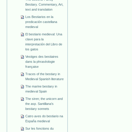
Bestiary. Commentary, Art,
text and translation
Los Bestiarios en la
predicación castellana
medieval
El bestiario medieval: Una
clave para la
interpretación del Libro de
los gatos
Vestiges des bestiaires
dans la phraséologie
française
Traces of the bestiary in
Medieval Spanish literature
The marine bestiary in
medieval Spain
The siren; the unicorn and
the asp. Santillana's
bestiary sonnets
Catro aves do bestiario na
España medieval
Sur les fonctions du