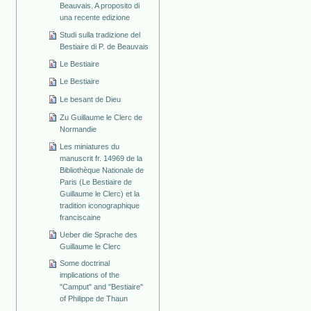
Beauvais. A proposito di
una recente edizione
Studi sulla tradizione del
Bestiaire di P. de Beauvais
Le Bestiaire
Le Bestiaire
Le besant de Dieu
Zu Guillaume le Clerc de
Normandie
Les miniatures du
manuscrit fr. 14969 de la
Bibliothèque Nationale de
Paris (Le Bestiaire de
Guillaume le Clerc) et la
tradition iconographique
franciscaine
Ueber die Sprache des
Guillaume le Clerc
Some doctrinal
implications of the
"Camput" and "Bestiaire"
of Philippe de Thaun