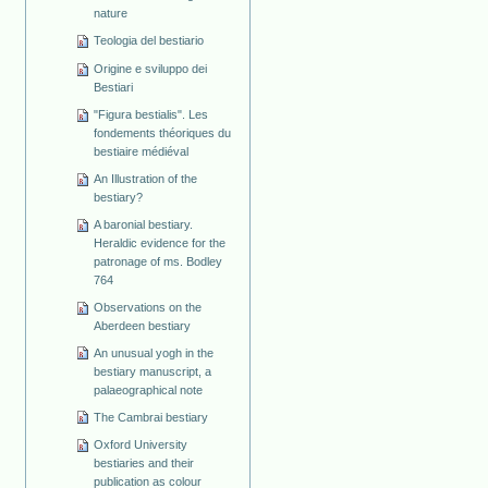
nature
Teologia del bestiario
Origine e sviluppo dei
Bestiari
"Figura bestialis". Les
fondements théoriques du
bestiaire médiéval
An Illustration of the
bestiary?
A baronial bestiary.
Heraldic evidence for the
patronage of ms. Bodley
764
Observations on the
Aberdeen bestiary
An unusual yogh in the
bestiary manuscript, a
palaeographical note
The Cambrai bestiary
Oxford University
bestiaries and their
publication as colour