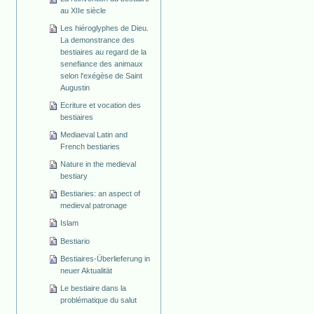
au XIIe siècle
Les hiéroglyphes de Dieu.
La demonstrance des
bestiaires au regard de la
senefiance des animaux
selon l'exégèse de Saint
Augustin
Ecriture et vocation des
bestiaires
Mediaeval Latin and
French bestiaries
Nature in the medieval
bestiary
Bestiaries: an aspect of
medieval patronage
Islam
Bestiario
Bestiaires-Überlieferung in
neuer Aktualität
Le bestiaire dans la
problématique du salut