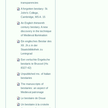
transparencies
A forgotten bestiary: St.
John's College,
Cambridge, MS A. 15
An English thirteenth
century bestiary. A new
discovery in the technique
of Medieval illumination
Ein englisches Bestiar des
XII. Jh.s in der
Staatsbibliothek zu
Leningrad
Een verluchte Engelsche
bestiaris te Brussel (Hs
8327-42)
Unpublished ms. of Italian
bestiaries
The manuscripts of
bestiaries: an aspect of
Medieval patronage
Le bestiaire de Douai
Un bestiaire à la croisée