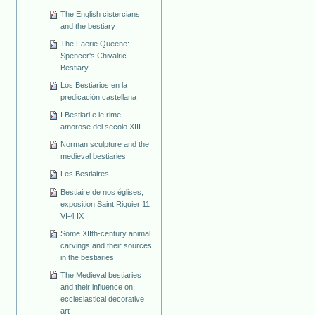
The English cistercians
and the bestiary
The Faerie Queene:
Spencer's Chivalric
Bestiary
Los Bestiarios en la
predicación castellana
I Bestiari e le rime
amorose del secolo XIII
Norman sculpture and the
medieval bestiaries
Les Bestiaires
Bestiaire de nos églises,
exposition Saint Riquier 11
VI-4 IX
Some XIIth-century animal
carvings and their sources
in the bestiaries
The Medieval bestiaries
and their influence on
ecclesiastical decorative
art