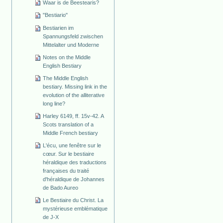
Waar is de Beestearis?
"Bestiario"
Bestiarien im
Spannungsfeld zwischen
Mittelalter und Moderne
Notes on the Middle
English Bestiary
The Middle English
bestiary. Missing link in the
evolution of the alliterative
long line?
Harley 6149, ff. 15v-42. A
Scots translation of a
Middle French bestiary
L'écu, une fenêtre sur le
cœur. Sur le bestiaire
héraldique des traductions
françaises du traité
d'héraldique de Johannes
de Bado Aureo
Le Bestiaire du Christ. La
mystérieuse emblématique
de J-X