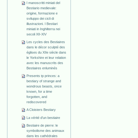
I manoscritti miniati del
Bestiario medievale:
origine, formazione e
sviluppo dei cicli di
illustrazioni. I Bestiari
miniati in Inghilterra nei
secoli XII-XIV
Les cycles des Bestiaires
dans le décor sculpté des
églises du XIIe siècle dans
le Yorkshire et leur relation
avec les manuscrits des
Bestiaires enluminés
Presents tp princes: a
bestiary of strange and
wondrous beasts, once
known, for a time
forgotten, and
rediscovered
A Cloisters Bestiary
La vérité d'un bestiaire
Bestiaire de pierre: le
symbolisme des animaux
dans les cathédrales