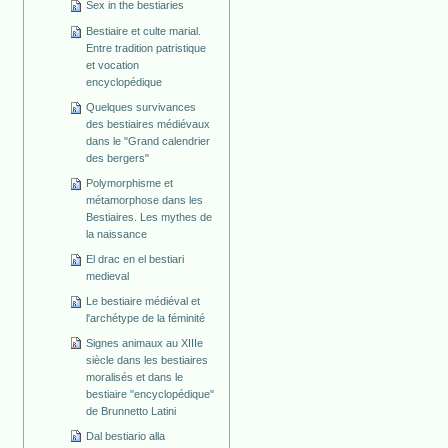
Sex in the bestiaries
Bestiaire et culte marial.
Entre tradition patristique
et vocation
encyclopédique
Quelques survivances
des bestiaires médiévaux
dans le "Grand calendrier
des bergers"
Polymorphisme et
métamorphose dans les
Bestiaires. Les mythes de
la naissance
El drac en el bestiari
medieval
Le bestiaire médiéval et
l'archétype de la féminité
Signes animaux au XIIIe
siècle dans les bestiaires
moralisés et dans le
bestiaire "encyclopédique"
de Brunnetto Latini
Dal bestiario alla