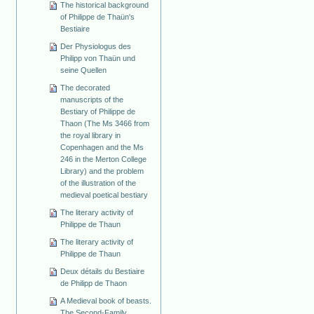
The historical background
of Philippe de Thaün's
Bestiaire
Der Physiologus des
Philipp von Thaün und
seine Quellen
The decorated
manuscripts of the
Bestiary of Philippe de
Thaon (The Ms 3466 from
the royal library in
Copenhagen and the Ms
246 in the Merton College
Library) and the problem
of the illustration of the
medieval poetical bestiary
The literary activity of
Philippe de Thaun
The literary activity of
Philippe de Thaun
Deux détails du Bestiaire
de Philipp de Thaon
A Medieval book of beasts.
The Second-Family