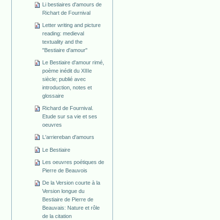
Li bestiaires d'amours de
Richart de Fournival
Letter writing and picture
reading: medieval
textuality and the
"Bestiaire d'amour"
Le Bestiaire d'amour rimé,
poème inédit du XIIIe
siècle; publié avec
introduction, notes et
glossaire
Richard de Fournival.
Etude sur sa vie et ses
oeuvres
L'arriereban d'amours
Le Bestiaire
Les oeuvres poétiques de
Pierre de Beauvois
De la Version courte à la
Version longue du
Bestiaire de Pierre de
Beauvais: Nature et rôle
de la citation