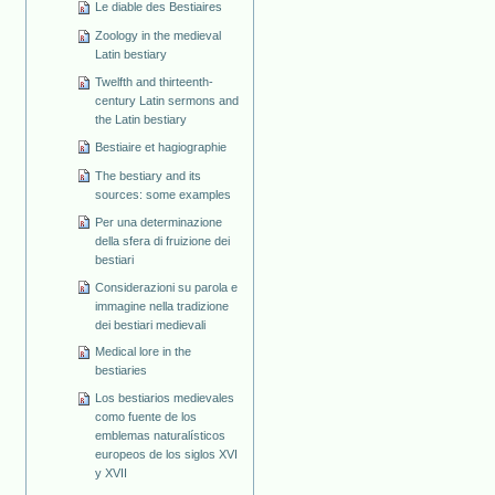
Le diable des Bestiaires
Zoology in the medieval
Latin bestiary
Twelfth and thirteenth-
century Latin sermons and
the Latin bestiary
Bestiaire et hagiographie
The bestiary and its
sources: some examples
Per una determinazione
della sfera di fruizione dei
bestiari
Considerazioni su parola e
immagine nella tradizione
dei bestiari medievali
Medical lore in the
bestiaries
Los bestiarios medievales
como fuente de los
emblemas naturalísticos
europeos de los siglos XVI
y XVII