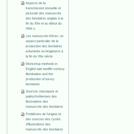
Aspects de la
transmission textuelle et
picturale des manuscrits
des bestiaires anglais à la
fin du XIIe et au début du
XIIIe s.
Les manuscrits-frères: un
aspect particulier de la
production des bestiaires
enluminés en Angleterre à
la fin du XIIe siècle
Workshop methods in
English late twelfth-century
illumination and the
production of luxury
bestiaries
Sources classiques et
paléochrétiennes des
illustrations des
manuscrtis des bestiaires
Problèmes de l'origine et
des sources des cycles
d'illustrations des
manuscrits des bestiaires