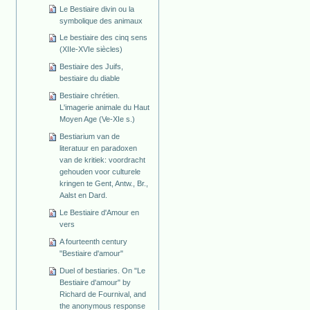
Le Bestiaire divin ou la
symbolique des animaux
Le bestiaire des cinq sens
(XIIe-XVIe siècles)
Bestiaire des Juifs,
bestiaire du diable
Bestiaire chrétien.
L'imagerie animale du Haut
Moyen Age (Ve-XIe s.)
Bestiarium van de
literatuur en paradoxen
van de kritiek: voordracht
gehouden voor culturele
kringen te Gent, Antw., Br.,
Aalst en Dard.
Le Bestiaire d'Amour en
vers
A fourteenth century
"Bestiaire d'amour"
Duel of bestiaries. On "Le
Bestiaire d'amour" by
Richard de Fournival, and
the anonymous response