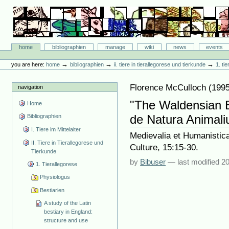
Skip
to
content.
|
Skip
Bibliographie-Portal
to
Sections
home
bibliographien
manage
wiki
news
events
navigation
Personal
tools
→
→
→
you are here:
home
bibliographien
ii. tiere in tierallegorese und tierkunde
1. ti
Florence McCulloch
(
199
navigation
"The Waldensian B
Home
de Natura Animal
Bibliographien
I. Tiere im Mittelalter
Medievalia et Humanistic
II. Tiere in Tierallegorese und
Culture, 15:15-30.
Tierkunde
by
Bibuser
—
last modified
20
1. Tierallegorese
Physiologus
Bestiarien
A study of the Latin
bestiary in England:
structure and use