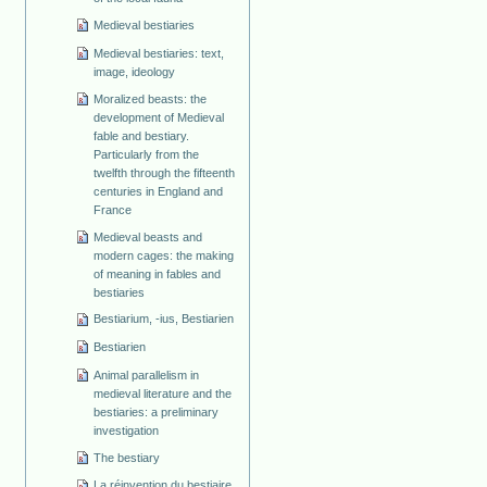
Medieval bestiaries
Medieval bestiaries: text,
image, ideology
Moralized beasts: the
development of Medieval
fable and bestiary.
Particularly from the
twelfth through the fifteenth
centuries in England and
France
Medieval beasts and
modern cages: the making
of meaning in fables and
bestiaries
Bestiarium, -ius, Bestiarien
Bestiarien
Animal parallelism in
medieval literature and the
bestiaries: a preliminary
investigation
The bestiary
La réinvention du bestiaire