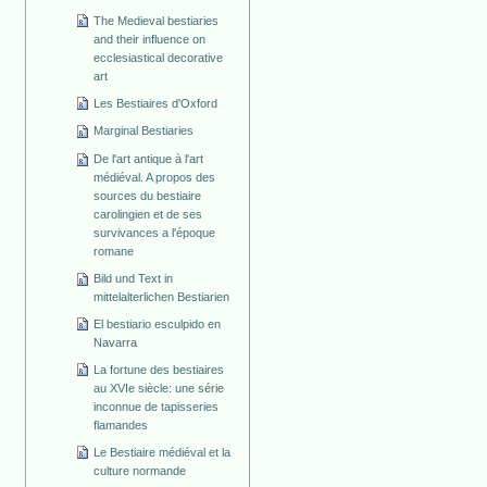
The Medieval bestiaries
and their influence on
ecclesiastical decorative
art
Les Bestiaires d'Oxford
Marginal Bestiaries
De l'art antique à l'art
médiéval. A propos des
sources du bestiaire
carolingien et de ses
survivances a l'époque
romane
Bild und Text in
mittelalterlichen Bestiarien
El bestiario esculpido en
Navarra
La fortune des bestiaires
au XVIe siècle: une série
inconnue de tapisseries
flamandes
Le Bestiaire médiéval et la
culture normande