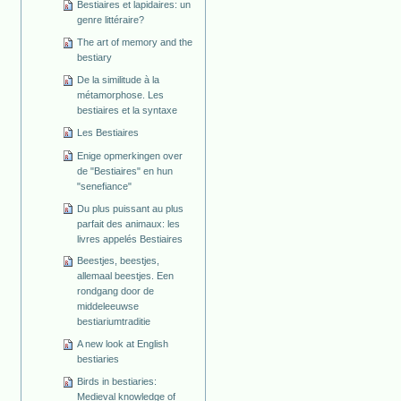
Bestiaires et lapidaires: un
genre littéraire?
The art of memory and the
bestiary
De la similitude à la
métamorphose. Les
bestiaires et la syntaxe
Les Bestiaires
Enige opmerkingen over
de "Bestiaires" en hun
"senefiance"
Du plus puissant au plus
parfait des animaux: les
livres appelés Bestiaires
Beestjes, beestjes,
allemaal beestjes. Een
rondgang door de
middeleeuwse
bestiariumtraditie
A new look at English
bestiaries
Birds in bestiaries:
Medieval knowledge of