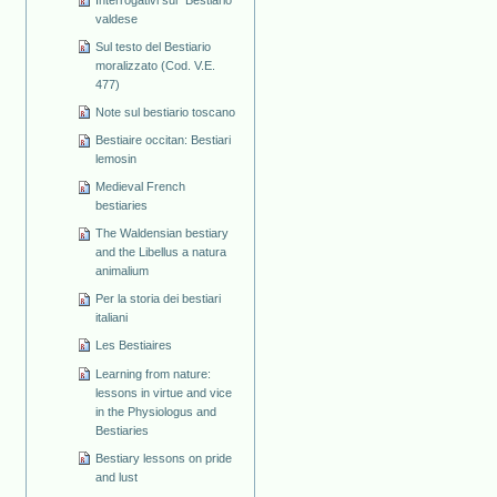
valdese
Sul testo del Bestiario
moralizzato (Cod. V.E.
477)
Note sul bestiario toscano
Bestiaire occitan: Bestiari
lemosin
Medieval French
bestiaries
The Waldensian bestiary
and the Libellus a natura
animalium
Per la storia dei bestiari
italiani
Les Bestiaires
Learning from nature:
lessons in virtue and vice
in the Physiologus and
Bestiaries
Bestiary lessons on pride
and lust