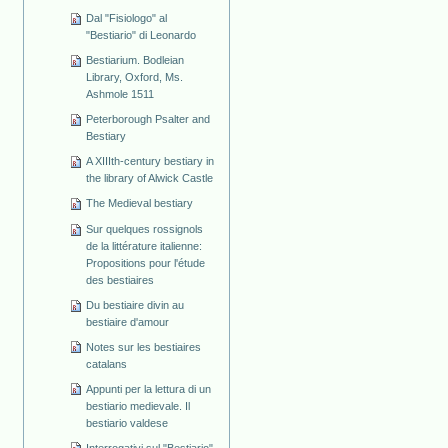
Dal "Fisiologo" al
"Bestiario" di Leonardo
Bestiarium. Bodleian
Library, Oxford, Ms.
Ashmole 1511
Peterborough Psalter and
Bestiary
A XIIIth-century bestiary in
the library of Alwick Castle
The Medieval bestiary
Sur quelques rossignols
de la littérature italienne:
Propositions pour l'étude
des bestiaires
Du bestiaire divin au
bestiaire d'amour
Notes sur les bestiaires
catalans
Appunti per la lettura di un
bestiario medievale. Il
bestiario valdese
Interrogativi sul "Bestiario"