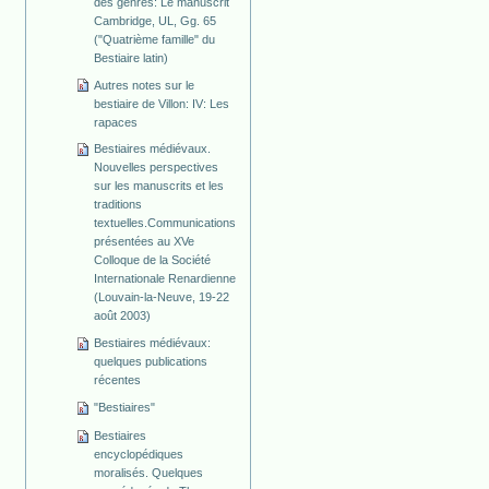
des genres: Le manuscrit
Cambridge, UL, Gg. 65
("Quatrième famille" du
Bestiaire latin)
Autres notes sur le
bestiaire de Villon: IV: Les
rapaces
Bestiaires médiévaux.
Nouvelles perspectives
sur les manuscrits et les
traditions
textuelles.Communications
présentées au XVe
Colloque de la Société
Internationale Renardienne
(Louvain-la-Neuve, 19-22
août 2003)
Bestiaires médiévaux:
quelques publications
récentes
"Bestiaires"
Bestiaires
encyclopédiques
moralisés. Quelques