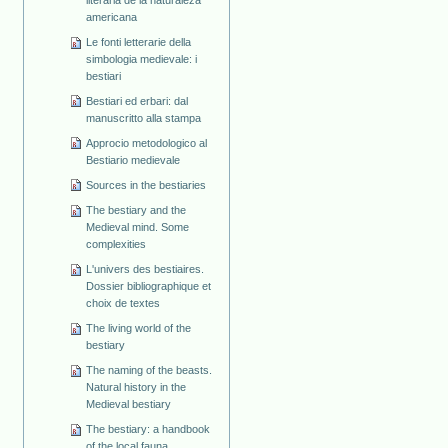
americana
Le fonti letterarie della
simbologia medievale: i
bestiari
Bestiari ed erbari: dal
manuscritto alla stampa
Approcio metodologico al
Bestiario medievale
Sources in the bestiaries
The bestiary and the
Medieval mind. Some
complexities
L'univers des bestiaires.
Dossier bibliographique et
choix de textes
The living world of the
bestiary
The naming of the beasts.
Natural history in the
Medieval bestiary
The bestiary: a handbook
of the local fauna