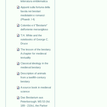
letteratura emblematica
Appunti sulla fortuna della
favola nei bestiari
mediolatini e romanzi
(Phaedr. I 4)
Colombo e il "Bestiario"
dell'oriente meraviglioso
T.H. White and the
notebooks of George C.
Druce
The lesson of the bestiary.
A chapter for medieval
textuality
Classical ideology in the
medieval bestiary
Description of animals
from a twelfth-century
bestiary
A source book in medieval
science
Das Bestiarium aus
Peterborough: MS 53 (fol.
189 - 210v), the Parker