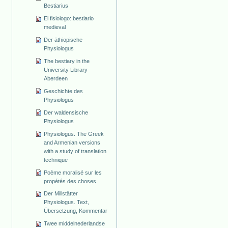
Bestiarius
El fisiologo: bestiario
medieval
Der äthiopische
Physiologus
The bestiary in the
University Library
Aberdeen
Geschichte des
Physiologus
Der waldensische
Physiologus
Physiologus. The Greek
and Armenian versions
with a study of translation
technique
Poème moralisé sur les
propétés des choses
Der Millstätter
Physiologus. Text,
Übersetzung, Kommentar
Twee middelnederlandse