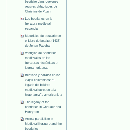
bestiaire dans quelques
œuvres didactiques de
Christine de Pizan
Los bestiarios en la
literatura medieval
espanola
Materiales de bestiario en
el Libre de beatitut (1436)
de Johan Paschal
Vestigios de Bestiarios
medievales en las
literaturas hispánicas e
iberoamericanas
Bestiario y paraiso en los
viajes colombinos: El
legado del folklore
medieval europeo a la
historiagrafía americanista
The legacy of the
bestiaries in Chaucer and
Henryson
Animal parallelism in
Medieval literature and the
bestiaries