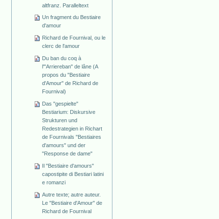
altfranz. Paralleltext
Un fragment du Bestiaire
d'amour
Richard de Fournival, ou le
clerc de l'amour
Du ban du coq à
l'"Arriereban" de lâne (A
propos du "Bestiaire
d'Amour" de Richard de
Fournival)
Das "gespielte"
Bestiarium: Diskursive
Strukturen und
Redestrategien in Richart
de Fournivals "Bestiaires
d'amours" und der
"Response de dame"
Il "Bestiaire d'amours"
capostipite di Bestiari latini
e romanzi
Autre texte; autre auteur.
Le "Bestiaire d'Amour" de
Richard de Fournival