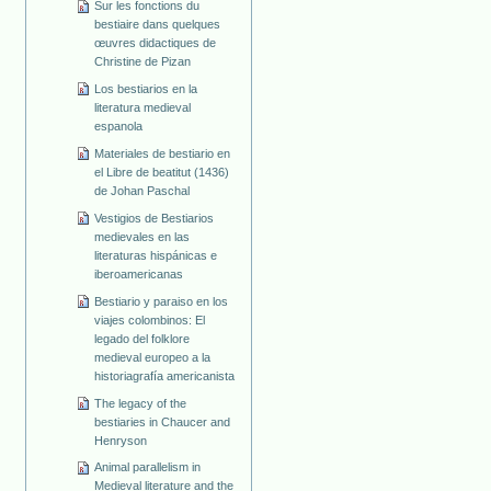
Sur les fonctions du
bestiaire dans quelques
œuvres didactiques de
Christine de Pizan
Los bestiarios en la
literatura medieval
espanola
Materiales de bestiario en
el Libre de beatitut (1436)
de Johan Paschal
Vestigios de Bestiarios
medievales en las
literaturas hispánicas e
iberoamericanas
Bestiario y paraiso en los
viajes colombinos: El
legado del folklore
medieval europeo a la
historiagrafía americanista
The legacy of the
bestiaries in Chaucer and
Henryson
Animal parallelism in
Medieval literature and the