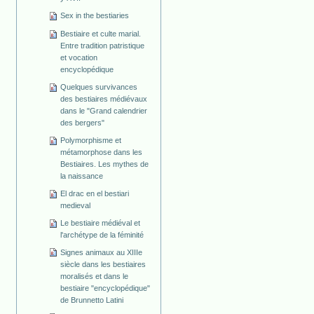
Sex in the bestiaries
Bestiaire et culte marial.
Entre tradition patristique
et vocation
encyclopédique
Quelques survivances
des bestiaires médiévaux
dans le "Grand calendrier
des bergers"
Polymorphisme et
métamorphose dans les
Bestiaires. Les mythes de
la naissance
El drac en el bestiari
medieval
Le bestiaire médiéval et
l'archétype de la féminité
Signes animaux au XIIIe
siècle dans les bestiaires
moralisés et dans le
bestiaire "encyclopédique"
de Brunnetto Latini