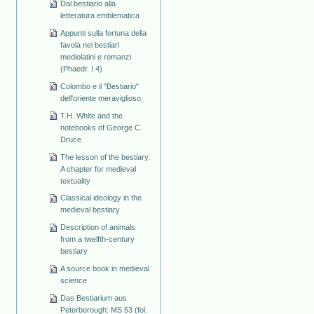
Dal bestiario alla
letteratura emblematica
Appunti sulla fortuna della
favola nei bestiari
mediolatini e romanzi
(Phaedr. I 4)
Colombo e il "Bestiario"
dell'oriente meraviglioso
T.H. White and the
notebooks of George C.
Druce
The lesson of the bestiary.
A chapter for medieval
textuality
Classical ideology in the
medieval bestiary
Description of animals
from a twelfth-century
bestiary
A source book in medieval
science
Das Bestiarium aus
Peterborough: MS 53 (fol.