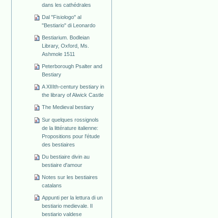
dans les cathédrales
Dal "Fisiologo" al
"Bestiario" di Leonardo
Bestiarium. Bodleian
Library, Oxford, Ms.
Ashmole 1511
Peterborough Psalter and
Bestiary
A XIIIth-century bestiary in
the library of Alwick Castle
The Medieval bestiary
Sur quelques rossignols
de la littérature italienne:
Propositions pour l'étude
des bestiaires
Du bestiaire divin au
bestiaire d'amour
Notes sur les bestiaires
catalans
Appunti per la lettura di un
bestiario medievale. Il
bestiario valdese