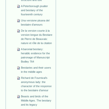
structure and use
A Peterborough psalter
and bestiary of the
fourteenth century
Una versione pisana del
bestiaire d'amours
De la version courte à la
version longue du Bestiare
de Pierre de Beauvais:
nature et rôle de la citation
A baronial bestiary:
heraldic evidence for the
patronage of Manuscript
Bodley 764
Bestiaries and their users
in the middle ages
Richard de Fournival’s
anonymous lady: the
character of the response
to the bestiaire d’amour
Beasts and birds of the
Middle Ages. The bestiary
and its legacy