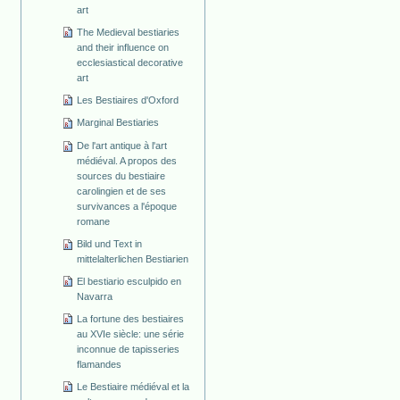
art
The Medieval bestiaries
and their influence on
ecclesiastical decorative
art
Les Bestiaires d'Oxford
Marginal Bestiaries
De l'art antique à l'art
médiéval. A propos des
sources du bestiaire
carolingien et de ses
survivances a l'époque
romane
Bild und Text in
mittelalterlichen Bestiarien
El bestiario esculpido en
Navarra
La fortune des bestiaires
au XVIe siècle: une série
inconnue de tapisseries
flamandes
Le Bestiaire médiéval et la