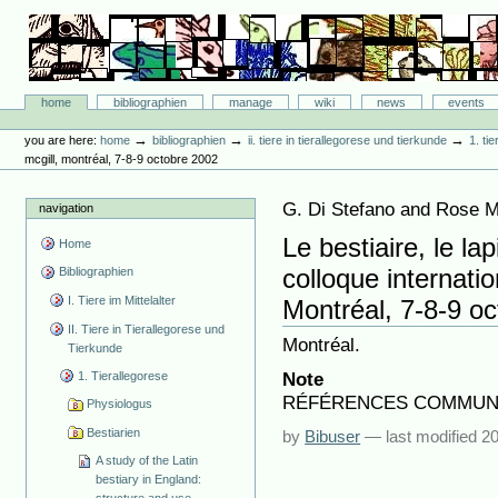
Skip
to
content.
|
Skip
Bibliographie-Portal
to
Sections
home
bibliographien
manage
wiki
news
events
navigation
Personal
tools
→
→
→
you are here:
home
bibliographien
ii. tiere in tierallegorese und tierkunde
1. ti
mcgill, montréal, 7-8-9 octobre 2002
G. Di Stefano and Rose M
navigation
Le bestiaire, le lap
Home
colloque internatio
Bibliographien
I. Tiere im Mittelalter
Montréal, 7-8-9 o
II. Tiere in Tierallegorese und
Montréal.
Tierkunde
Note
1. Tierallegorese
RÉFÉRENCES COMMU
Physiologus
Bestiarien
by
Bibuser
—
last modified
20
A study of the Latin
bestiary in England: