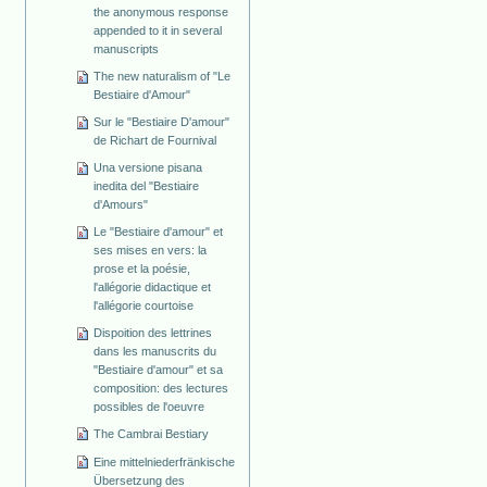
the anonymous response
appended to it in several
manuscripts
The new naturalism of "Le
Bestiaire d'Amour"
Sur le "Bestiaire D'amour"
de Richart de Fournival
Una versione pisana
inedita del "Bestiaire
d'Amours"
Le "Bestiaire d'amour" et
ses mises en vers: la
prose et la poésie,
l'allégorie didactique et
l'allégorie courtoise
Dispoition des lettrines
dans les manuscrits du
"Bestiaire d'amour" et sa
composition: des lectures
possibles de l'oeuvre
The Cambrai Bestiary
Eine mittelniederfränkische
Übersetzung des