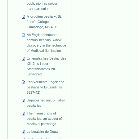
publication as colour
transparencies
A forgotten bestiary: St.
John's College,
Cambridge, MS A. 15
An English thirteenth
century bestiary. A new
discovery in the technique
of Medieval illumination
Ein englisches Bestiar des
XII. Jh.s in der
Staatsbibliothek zu
Leningrad
Een verluchte Engelsche
bestiaris te Brussel (Hs
8327-42)
Unpublished ms. of Italian
bestiaries
The manuscripts of
bestiaries: an aspect of
Medieval patronage
Le bestiaire de Douai