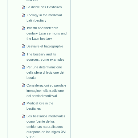
Le diable des Bestiaires
Zoology in the medieval
Latin bestiary
Twelfth and thirteenth-
century Latin sermons and
the Latin bestiary
Bestiaire et hagiographie
The bestiary and its
sources: some examples
Per una determinazione
della sfera di fruizione dei
bestiari
Considerazioni su parola e
immagine nella tradizione
dei bestiari medievali
Medical lore in the
bestiaries
Los bestiarios medievales
como fuente de los
emblemas naturalísticos
europeos de los siglos XVI
y XVII