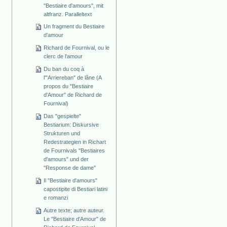
"Bestiaire d'amours", mit
altfranz. Paralleltext
Un fragment du Bestiaire
d'amour
Richard de Fournival, ou le
clerc de l'amour
Du ban du coq à
l'"Arriereban" de lâne (A
propos du "Bestiaire
d'Amour" de Richard de
Fournival)
Das "gespielte"
Bestiarium: Diskursive
Strukturen und
Redestrategien in Richart
de Fournivals "Bestiaires
d'amours" und der
"Response de dame"
Il "Bestiaire d'amours"
capostipite di Bestiari latini
e romanzi
Autre texte; autre auteur.
Le "Bestiaire d'Amour" de