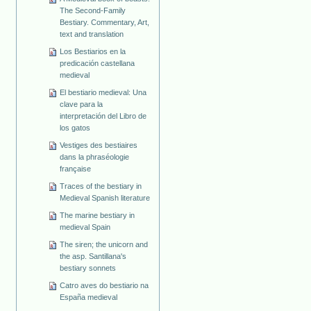
The Second-Family
Bestiary. Commentary, Art,
text and translation
Los Bestiarios en la
predicación castellana
medieval
El bestiario medieval: Una
clave para la
interpretación del Libro de
los gatos
Vestiges des bestiaires
dans la phraséologie
française
Traces of the bestiary in
Medieval Spanish literature
The marine bestiary in
medieval Spain
The siren; the unicorn and
the asp. Santillana's
bestiary sonnets
Catro aves do bestiario na
España medieval