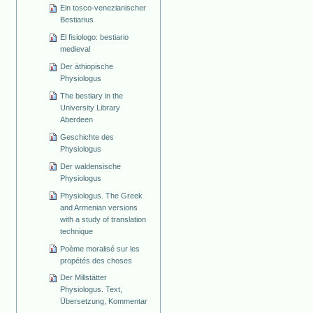
Ein tosco-venezianischer
Bestiarius
El fisiologo: bestiario
medieval
Der äthiopische
Physiologus
The bestiary in the
University Library
Aberdeen
Geschichte des
Physiologus
Der waldensische
Physiologus
Physiologus. The Greek
and Armenian versions
with a study of translation
technique
Poème moralisé sur les
propétés des choses
Der Millstätter
Physiologus. Text,
Übersetzung, Kommentar