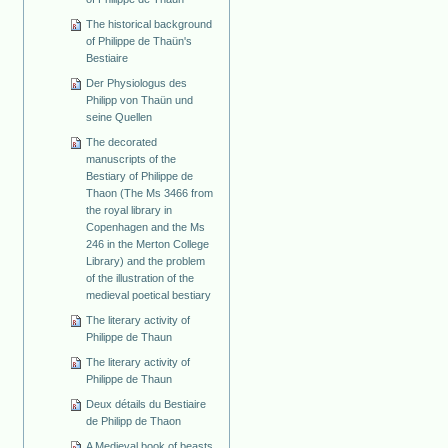
The historical background
of Philippe de Thaün's
Bestiaire
Der Physiologus des
Philipp von Thaün und
seine Quellen
The decorated
manuscripts of the
Bestiary of Philippe de
Thaon (The Ms 3466 from
the royal library in
Copenhagen and the Ms
246 in the Merton College
Library) and the problem
of the illustration of the
medieval poetical bestiary
The literary activity of
Philippe de Thaun
The literary activity of
Philippe de Thaun
Deux détails du Bestiaire
de Philipp de Thaon
A Medieval book of beasts.