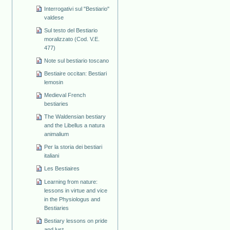
Interrogativi sul "Bestiario"
valdese
Sul testo del Bestiario
moralizzato (Cod. V.E.
477)
Note sul bestiario toscano
Bestiaire occitan: Bestiari
lemosin
Medieval French
bestiaries
The Waldensian bestiary
and the Libellus a natura
animalium
Per la storia dei bestiari
italiani
Les Bestiaires
Learning from nature:
lessons in virtue and vice
in the Physiologus and
Bestiaries
Bestiary lessons on pride
and lust