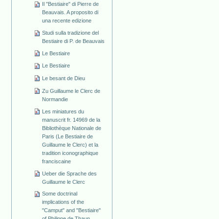
Il "Bestiaire" di Pierre de
Beauvais. A proposito di
una recente edizione
Studi sulla tradizione del
Bestiaire di P. de Beauvais
Le Bestiaire
Le Bestiaire
Le besant de Dieu
Zu Guillaume le Clerc de
Normandie
Les miniatures du
manuscrit fr. 14969 de la
Bibliothèque Nationale de
Paris (Le Bestiaire de
Guillaume le Clerc) et la
tradition iconographique
franciscaine
Ueber die Sprache des
Guillaume le Clerc
Some doctrinal
implications of the
"Camput" and "Bestiaire"
of Philippe de Thaun