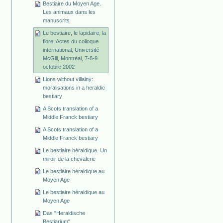
Bestiaire du Moyen Age.
Les animaux dans les
manuscrits
Le bestiaire, le lapidaire, la
flore. Actes du colloque
international, Université
McGill, Montréal, 7-8-9
octobre 2002
Lions without villainy:
moralisations in a heraldic
bestiary
A Scots translation of a
Middle Franck bestiary
A Scots translation of a
Middle Franck bestiary
Le bestiaire héraldique. Un
miroir de la chevalerie
Le bestiaire héraldique au
Moyen Age
Le bestiaire héraldique au
Moyen Age
Das "Heraldische
Bestiarium"