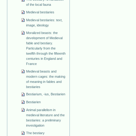
of the local fauna
Medieval bestiaries
Medieval bestiaries: text,
image, ideology
Moralized beasts: the
development of Medieval
fable and bestiary.
Particularly from the
twelfth through the fifteenth
centuries in England and
France
Medieval beasts and
modern cages: the making
of meaning in fables and
bestiaries
Bestiarium, -ius, Bestiarien
Bestiarien
Animal parallelism in
medieval literature and the
bestiaries: a preliminary
investigation
The bestiary