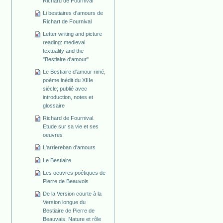
Richard de Fournival
Li bestiaires d'amours de
Richart de Fournival
Letter writing and picture
reading: medieval
textuality and the
"Bestiaire d'amour"
Le Bestiaire d'amour rimé,
poème inédit du XIIIe
siècle; publié avec
introduction, notes et
glossaire
Richard de Fournival.
Etude sur sa vie et ses
oeuvres
L'arriereban d'amours
Le Bestiaire
Les oeuvres poétiques de
Pierre de Beauvois
De la Version courte à la
Version longue du
Bestiaire de Pierre de
Beauvais: Nature et rôle