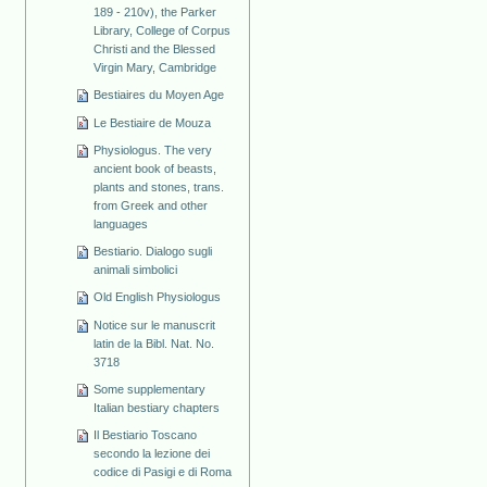
189 - 210v), the Parker
Library, College of Corpus
Christi and the Blessed
Virgin Mary, Cambridge
Bestiaires du Moyen Age
Le Bestiaire de Mouza
Physiologus. The very
ancient book of beasts,
plants and stones, trans.
from Greek and other
languages
Bestiario. Dialogo sugli
animali simbolici
Old English Physiologus
Notice sur le manuscrit
latin de la Bibl. Nat. No.
3718
Some supplementary
Italian bestiary chapters
Il Bestiario Toscano
secondo la lezione dei
codice di Pasigi e di Roma