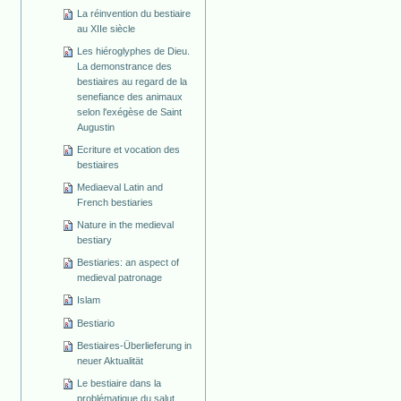
La réinvention du bestiaire
au XIIe siècle
Les hiéroglyphes de Dieu.
La demonstrance des
bestiaires au regard de la
senefiance des animaux
selon l'exégèse de Saint
Augustin
Ecriture et vocation des
bestiaires
Mediaeval Latin and
French bestiaries
Nature in the medieval
bestiary
Bestiaries: an aspect of
medieval patronage
Islam
Bestiario
Bestiaires-Überlieferung in
neuer Aktualität
Le bestiaire dans la
problématique du salut