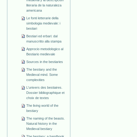
literaria de la naturaleza
americana
Le fonti letterarie della
simbologia medievale: i
bestiari
Bestiari ed erbari: dal
manuscritto alla stampa
Approcio metodologico al
Bestiario medievale
Sources in the bestiaries
The bestiary and the
Medieval mind. Some
complexities
L'univers des bestiaires.
Dossier bibliographique et
choix de textes
The living world of the
bestiary
The naming of the beasts.
Natural history in the
Medieval bestiary
The bestiary: a handbook