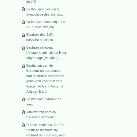
de J-X
Le Bestiaire divin ou la
symbolique des animaux
Le bestiaire des cinq sens
(XIIe-XVIe siècles)
Bestiaire des Juifs,
bestiaire du diable
Bestiaire chrétien.
L'imagerie animale du Haut
Moyen Age (Ve-XIe s.)
Bestiarium van de
literatuur en paradoxen
van de kritiek: voordracht
gehouden voor culturele
kringen te Gent, Antw., Br.,
Aalst en Dard.
Le Bestiaire d'Amour en
vers
A fourteenth century
"Bestiaire d'amour"
Duel of bestiaries. On "Le
Bestiaire d'amour" by
Richard de Fournival, and