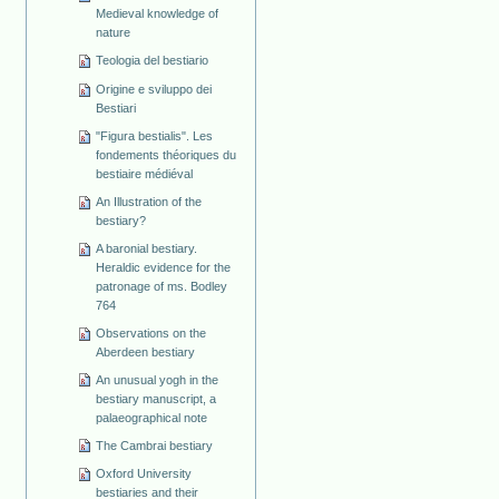
Medieval knowledge of
nature
Teologia del bestiario
Origine e sviluppo dei
Bestiari
"Figura bestialis". Les
fondements théoriques du
bestiaire médiéval
An Illustration of the
bestiary?
A baronial bestiary.
Heraldic evidence for the
patronage of ms. Bodley
764
Observations on the
Aberdeen bestiary
An unusual yogh in the
bestiary manuscript, a
palaeographical note
The Cambrai bestiary
Oxford University
bestiaries and their