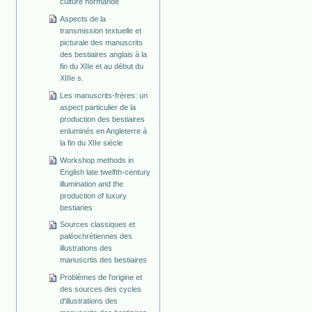
culture normande
Aspects de la
transmission textuelle et
picturale des manuscrits
des bestiaires anglais à la
fin du XIIe et au début du
XIIIe s.
Les manuscrits-frères: un
aspect particulier de la
production des bestiaires
enluminés en Angleterre à
la fin du XIIe siècle
Workshop methods in
English late twelfth-century
illumination and the
production of luxury
bestiaries
Sources classiques et
paléochrétiennes des
illustrations des
manuscrtis des bestiaires
Problèmes de l'origine et
des sources des cycles
d'illustrations des