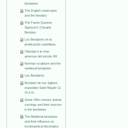
bestiaries
The English cistercians
and the bestiary
The Faerie Queene:
Spencer's Chivalric
Bestiary
Los Bestiarios en la
predicación castellana
I Bestiari e le rime
amorose del secolo XIII
Norman sculpture and the
medieval bestiaries
Les Bestiaires
Bestiaire de nos églises,
exposition Saint Riquier 11
VI-4 IX
Some XIIth-century animal
carvings and their sources
in the bestiaries
The Medieval bestiaries
and their influence on
ecclesiastical decorative