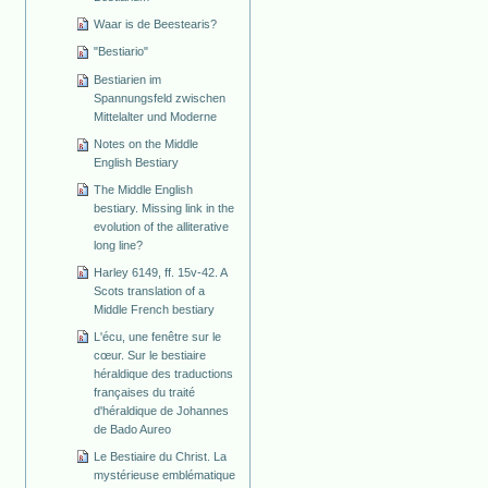
Waar is de Beestearis?
"Bestiario"
Bestiarien im
Spannungsfeld zwischen
Mittelalter und Moderne
Notes on the Middle
English Bestiary
The Middle English
bestiary. Missing link in the
evolution of the alliterative
long line?
Harley 6149, ff. 15v-42. A
Scots translation of a
Middle French bestiary
L'écu, une fenêtre sur le
cœur. Sur le bestiaire
héraldique des traductions
françaises du traité
d'héraldique de Johannes
de Bado Aureo
Le Bestiaire du Christ. La
mystérieuse emblématique