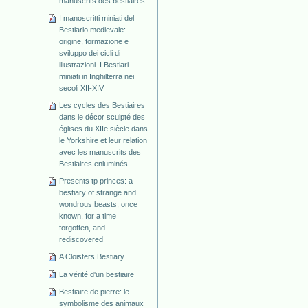
manuscrits des bestiaires
I manoscritti miniati del
Bestiario medievale:
origine, formazione e
sviluppo dei cicli di
illustrazioni. I Bestiari
miniati in Inghilterra nei
secoli XII-XIV
Les cycles des Bestiaires
dans le décor sculpté des
églises du XIIe siècle dans
le Yorkshire et leur relation
avec les manuscrits des
Bestiaires enluminés
Presents tp princes: a
bestiary of strange and
wondrous beasts, once
known, for a time
forgotten, and
rediscovered
A Cloisters Bestiary
La vérité d'un bestiaire
Bestiaire de pierre: le
symbolisme des animaux