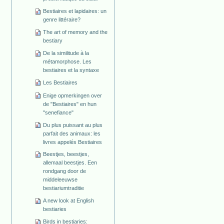
Bestiaires et lapidaires: un
genre littéraire?
The art of memory and the
bestiary
De la similitude à la
métamorphose. Les
bestiaires et la syntaxe
Les Bestiaires
Enige opmerkingen over
de "Bestiaires" en hun
"senefiance"
Du plus puissant au plus
parfait des animaux: les
livres appelés Bestiaires
Beestjes, beestjes,
allemaal beestjes. Een
rondgang door de
middeleeuwse
bestiariumtraditie
A new look at English
bestiaries
Birds in bestiaries: