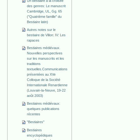
Un bestiaire à la croisée
des genres: Le manuscrit
Cambridge, UL, Gg. 65
("Quatrième famille" du
Bestiaire latin)
Autres notes sur le
bestiaire de Villon: IV: Les
rapaces
Bestiaires médiévaux.
Nouvelles perspectives
sur les manuscrits et les
traditions
textuelles.Communications
présentées au XVe
Colloque de la Société
Internationale Renardienne
(Louvain-la-Neuve, 19-22
août 2003)
Bestiaires médiévaux:
quelques publications
récentes
"Bestiaires"
Bestiaires
encyclopédiques