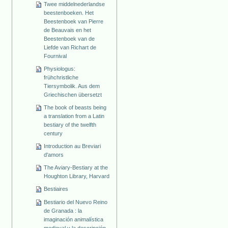
Twee middelnederlandse
beestenboeken. Het
Beestenboek van Pierre
de Beauvais en het
Beestenboek van de
Liefde van Richart de
Fournival
Physiologus:
frühchristliche
Tiersymbolik. Aus dem
Griechischen übersetzt
The book of beasts being
a translation from a Latin
bestiary of the twelfth
century
Introduction au Breviari
d'amors
The Aviary-Bestiary at the
Houghton Library, Harvard
Bestiaires
Bestiario del Nuevo Reino
de Granada : la
imaginación animalística
medieval y la descripción