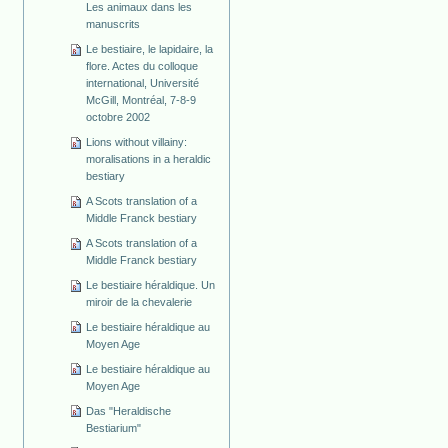
Les animaux dans les
manuscrits
Le bestiaire, le lapidaire, la
flore. Actes du colloque
international, Université
McGill, Montréal, 7-8-9
octobre 2002
Lions without villainy:
moralisations in a heraldic
bestiary
A Scots translation of a
Middle Franck bestiary
A Scots translation of a
Middle Franck bestiary
Le bestiaire héraldique. Un
miroir de la chevalerie
Le bestiaire héraldique au
Moyen Age
Le bestiaire héraldique au
Moyen Age
Das "Heraldische
Bestiarium"