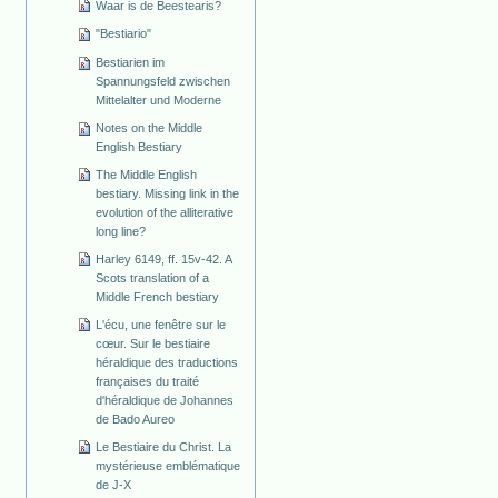
Waar is de Beestearis?
"Bestiario"
Bestiarien im
Spannungsfeld zwischen
Mittelalter und Moderne
Notes on the Middle
English Bestiary
The Middle English
bestiary. Missing link in the
evolution of the alliterative
long line?
Harley 6149, ff. 15v-42. A
Scots translation of a
Middle French bestiary
L'écu, une fenêtre sur le
cœur. Sur le bestiaire
héraldique des traductions
françaises du traité
d'héraldique de Johannes
de Bado Aureo
Le Bestiaire du Christ. La
mystérieuse emblématique
de J-X