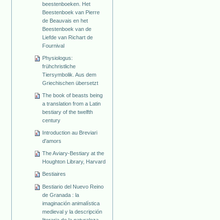
beestenboeken. Het
Beestenboek van Pierre
de Beauvais en het
Beestenboek van de
Liefde van Richart de
Fournival
Physiologus:
frühchristliche
Tiersymbolik. Aus dem
Griechischen übersetzt
The book of beasts being
a translation from a Latin
bestiary of the twelfth
century
Introduction au Breviari
d'amors
The Aviary-Bestiary at the
Houghton Library, Harvard
Bestiaires
Bestiario del Nuevo Reino
de Granada : la
imaginación animalística
medieval y la descripción
literaria de la naturaleza