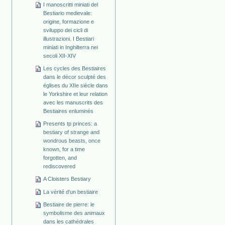
I manoscritti miniati del
Bestiario medievale:
origine, formazione e
sviluppo dei cicli di
illustrazioni. I Bestiari
miniati in Inghilterra nei
secoli XII-XIV
Les cycles des Bestiaires
dans le décor sculpté des
églises du XIIe siècle dans
le Yorkshire et leur relation
avec les manuscrits des
Bestiaires enluminés
Presents tp princes: a
bestiary of strange and
wondrous beasts, once
known, for a time
forgotten, and
rediscovered
A Cloisters Bestiary
La vérité d'un bestiaire
Bestiaire de pierre: le
symbolisme des animaux
dans les cathédrales