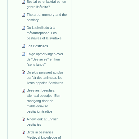
Bestiaires et lapidaires: un
genre littéraire?
The art of memory and the
bestiary
De la similitude à la
métamorphose. Les
bestiaires et la syntaxe
Les Bestiaires
Enige opmerkingen over
de "Bestiaires" en hun
"senefiance"
Du plus puissant au plus
parfait des animaux: les
livres appelés Bestiaires
Beestjes, beestjes,
allemaal beestjes. Een
rondgang door de
middeleeuwse
bestiariumtraditie
A new look at English
bestiaries
Birds in bestiaries:
Medieval knowledge of