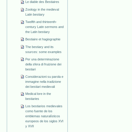
Le diable des Bestiaires
Zoology in the medieval
Latin bestiary
Twelfth and thirteenth-
century Latin sermons and
the Latin bestiary
Bestiaire et hagiographie
The bestiary and its
sources: some examples
Per una determinazione
della sfera di fruizione dei
bestiari
Considerazioni su parola e
immagine nella tradizione
dei bestiari medievali
Medical lore in the
bestiaries
Los bestiarios medievales
como fuente de los
emblemas naturalísticos
europeos de los siglos XVI
y XVII