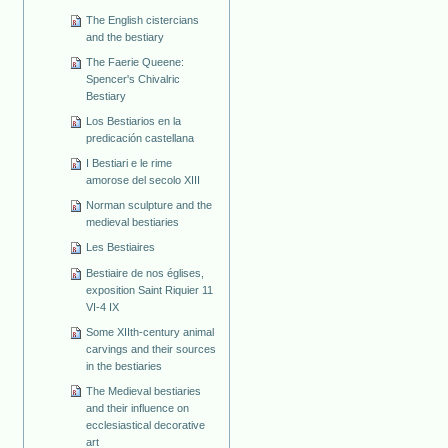
The English cistercians
and the bestiary
The Faerie Queene:
Spencer's Chivalric
Bestiary
Los Bestiarios en la
predicación castellana
I Bestiari e le rime
amorose del secolo XIII
Norman sculpture and the
medieval bestiaries
Les Bestiaires
Bestiaire de nos églises,
exposition Saint Riquier 11
VI-4 IX
Some XIIth-century animal
carvings and their sources
in the bestiaries
The Medieval bestiaries
and their influence on
ecclesiastical decorative
art