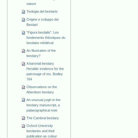
nature
Teologia del bestiario
Origine e sviluppo dei
Bestiari
"Figura bestialis". Les
fondements théoriques du
bestiaire médiéval
An Illustration of the
bestiary?
A baronial bestiary.
Heraldic evidence for the
patronage of ms. Bodley
764
Observations on the
Aberdeen bestiary
An unusual yogh in the
bestiary manuscript, a
palaeographical note
The Cambrai bestiary
Oxford University
bestiaries and their
publication as colour