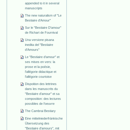
appended to it in several
manuscripts
The new naturalism of "Le
Bestiaire d'Amour"
Sur le "Bestiaire D'amour"
de Richart de Fournival
Una versione pisana
inedita del "Bestiaire
d'Amours"
Le "Bestiaire d'amour" et
ses mises en vers: la
prose et la poésie,
l'allégorie didactique et
l'allégorie courtoise
Dispoition des lettrines
dans les manuscrits du
"Bestiaire d'amour" et sa
composition: des lectures
possibles de l'oeuvre
The Cambrai Bestiary
Eine mittelniederfränkische
Übersetzung des
"Bestiaire d'amours", mit