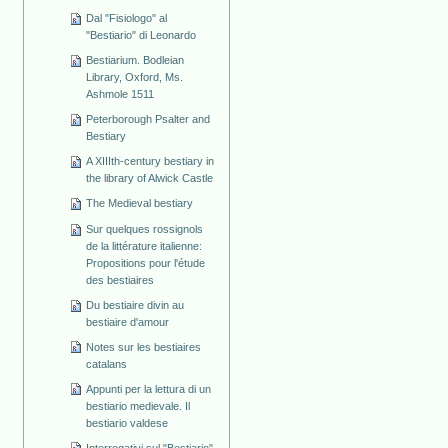
Dal "Fisiologo" al
"Bestiario" di Leonardo
Bestiarium. Bodleian
Library, Oxford, Ms.
Ashmole 1511
Peterborough Psalter and
Bestiary
A XIIIth-century bestiary in
the library of Alwick Castle
The Medieval bestiary
Sur quelques rossignols
de la littérature italienne:
Propositions pour l'étude
des bestiaires
Du bestiaire divin au
bestiaire d'amour
Notes sur les bestiaires
catalans
Appunti per la lettura di un
bestiario medievale. Il
bestiario valdese
Interrogativi sul "Bestiario"