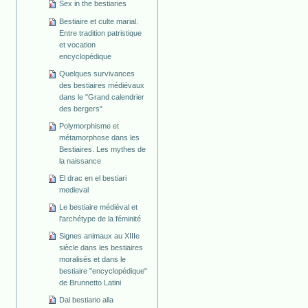
Sex in the bestiaries
Bestiaire et culte marial.
Entre tradition patristique
et vocation
encyclopédique
Quelques survivances
des bestiaires médiévaux
dans le "Grand calendrier
des bergers"
Polymorphisme et
métamorphose dans les
Bestiaires. Les mythes de
la naissance
El drac en el bestiari
medieval
Le bestiaire médiéval et
l'archétype de la féminité
Signes animaux au XIIIe
siècle dans les bestiaires
moralisés et dans le
bestiaire "encyclopédique"
de Brunnetto Latini
Dal bestiario alla