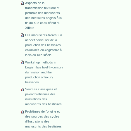
Aspects de la
transmission textuelle et
picturale des manuscrits
des bestiaires anglais à la
fin du XIIe et au début du
XIIIe s.
Les manuscrits-frères: un
aspect particulier de la
production des bestiaires
enluminés en Angleterre à
la fin du XIIe siècle
Workshop methods in
English late twelfth-century
illumination and the
production of luxury
bestiaries
Sources classiques et
paléochrétiennes des
illustrations des
manuscrtis des bestiaires
Problèmes de l'origine et
des sources des cycles
d'illustrations des
manuscrits des bestiaires