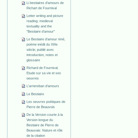
Li bestiaires d'amours de
Richart de Fournival
Letter writing and picture
reading: medieval
textuality and the
"Bestiaire d'amour"
Le Bestiaire d'amour rimé,
poème inédit du XIIIe
siècle; publié avec
introduction, notes et
glossaire
Richard de Fournival.
Etude sur sa vie et ses
oeuvres
L'arriereban d'amours
Le Bestiaire
Les oeuvres poétiques de
Pierre de Beauvois
De la Version courte à la
Version longue du
Bestiaire de Pierre de
Beauvais: Nature et rôle
de la citation