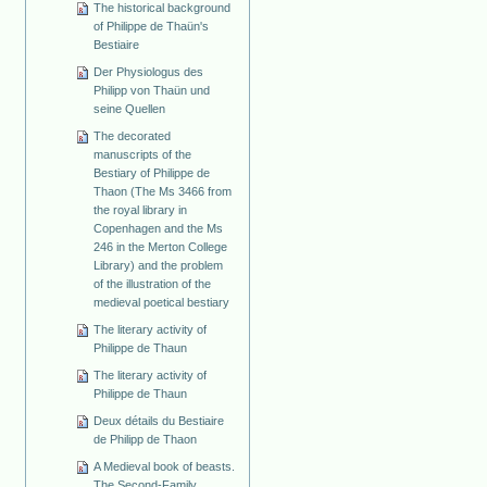
The historical background
of Philippe de Thaün's
Bestiaire
Der Physiologus des
Philipp von Thaün und
seine Quellen
The decorated
manuscripts of the
Bestiary of Philippe de
Thaon (The Ms 3466 from
the royal library in
Copenhagen and the Ms
246 in the Merton College
Library) and the problem
of the illustration of the
medieval poetical bestiary
The literary activity of
Philippe de Thaun
The literary activity of
Philippe de Thaun
Deux détails du Bestiaire
de Philipp de Thaon
A Medieval book of beasts.
The Second-Family