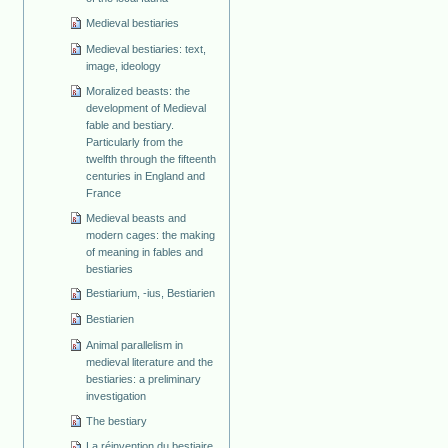
Medieval bestiaries
Medieval bestiaries: text,
image, ideology
Moralized beasts: the
development of Medieval
fable and bestiary.
Particularly from the
twelfth through the fifteenth
centuries in England and
France
Medieval beasts and
modern cages: the making
of meaning in fables and
bestiaries
Bestiarium, -ius, Bestiarien
Bestiarien
Animal parallelism in
medieval literature and the
bestiaries: a preliminary
investigation
The bestiary
La réinvention du bestiaire