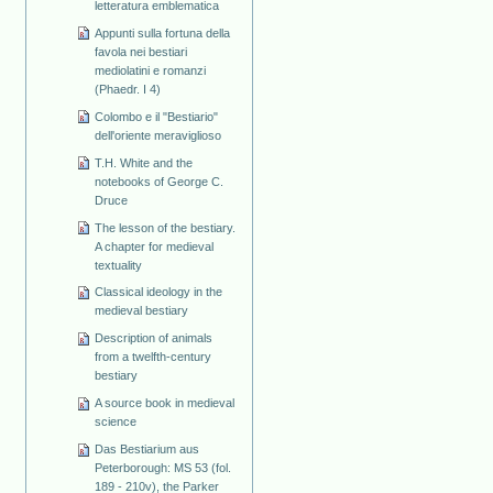
letteratura emblematica
Appunti sulla fortuna della
favola nei bestiari
mediolatini e romanzi
(Phaedr. I 4)
Colombo e il "Bestiario"
dell'oriente meraviglioso
T.H. White and the
notebooks of George C.
Druce
The lesson of the bestiary.
A chapter for medieval
textuality
Classical ideology in the
medieval bestiary
Description of animals
from a twelfth-century
bestiary
A source book in medieval
science
Das Bestiarium aus
Peterborough: MS 53 (fol.
189 - 210v), the Parker