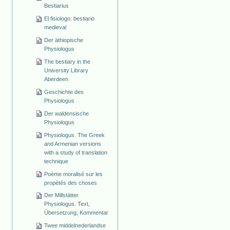
Bestiarius
El fisiologo: bestiario
medieval
Der äthiopische
Physiologus
The bestiary in the
University Library
Aberdeen
Geschichte des
Physiologus
Der waldensische
Physiologus
Physiologus. The Greek
and Armenian versions
with a study of translation
technique
Poème moralisé sur les
propétés des choses
Der Millstätter
Physiologus. Text,
Übersetzung, Kommentar
Twee middelnederlandse