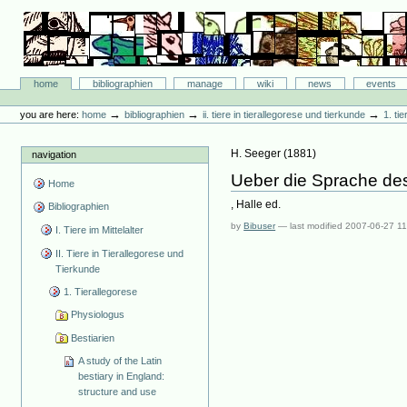
Skip
to
content.
|
Skip
Bibliographie-Portal
to
Sections
home
bibliographien
manage
wiki
news
events
navigation
Personal
tools
→
→
→
you are here:
home
bibliographien
ii. tiere in tierallegorese und tierkunde
1. ti
H. Seeger
(
1881
)
navigation
Ueber die Sprache des
Home
, Halle ed.
Bibliographien
by
Bibuser
—
last modified
2007-06-27 11
I. Tiere im Mittelalter
II. Tiere in Tierallegorese und
Tierkunde
1. Tierallegorese
Physiologus
Bestiarien
A study of the Latin
bestiary in England:
structure and use