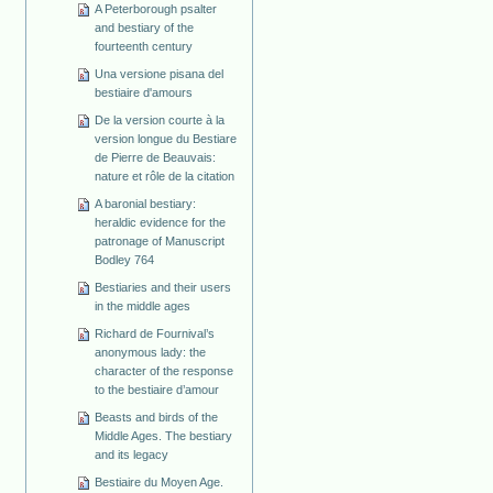
A Peterborough psalter
and bestiary of the
fourteenth century
Una versione pisana del
bestiaire d'amours
De la version courte à la
version longue du Bestiare
de Pierre de Beauvais:
nature et rôle de la citation
A baronial bestiary:
heraldic evidence for the
patronage of Manuscript
Bodley 764
Bestiaries and their users
in the middle ages
Richard de Fournival’s
anonymous lady: the
character of the response
to the bestiaire d’amour
Beasts and birds of the
Middle Ages. The bestiary
and its legacy
Bestiaire du Moyen Age.