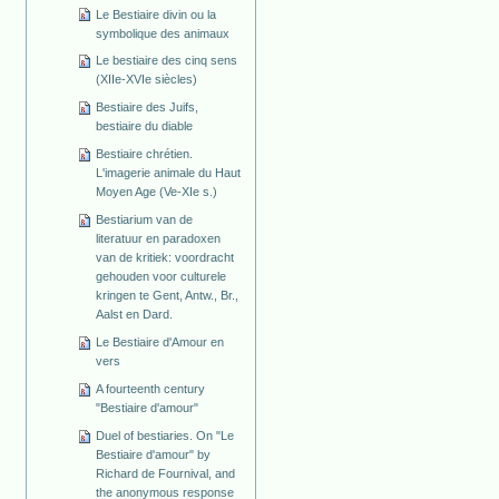
Le Bestiaire divin ou la
symbolique des animaux
Le bestiaire des cinq sens
(XIIe-XVIe siècles)
Bestiaire des Juifs,
bestiaire du diable
Bestiaire chrétien.
L'imagerie animale du Haut
Moyen Age (Ve-XIe s.)
Bestiarium van de
literatuur en paradoxen
van de kritiek: voordracht
gehouden voor culturele
kringen te Gent, Antw., Br.,
Aalst en Dard.
Le Bestiaire d'Amour en
vers
A fourteenth century
"Bestiaire d'amour"
Duel of bestiaries. On "Le
Bestiaire d'amour" by
Richard de Fournival, and
the anonymous response