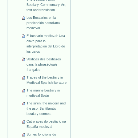
Bestiary. Commentary, Art,
text and translation
Los Bestiarios en la
predicación castellana
medieval
El bestiario medieval: Una
clave para la
interpretación del Libro de
los gatos
Vestiges des bestiaires
dans la phraséologie
française
Traces of the bestiary in
Medieval Spanish literature
The marine bestiary in
medieval Spain
The siren; the unicorn and
the asp. Santillana's
bestiary sonnets
Catro aves do bestiario na
España medieval
Sur les fonctions du