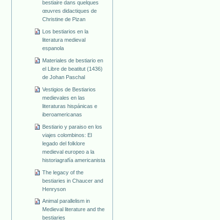
bestiaire dans quelques
œuvres didactiques de
Christine de Pizan
Los bestiarios en la
literatura medieval
espanola
Materiales de bestiario en
el Libre de beatitut (1436)
de Johan Paschal
Vestigios de Bestiarios
medievales en las
literaturas hispánicas e
iberoamericanas
Bestiario y paraiso en los
viajes colombinos: El
legado del folklore
medieval europeo a la
historiagrafía americanista
The legacy of the
bestiaries in Chaucer and
Henryson
Animal parallelism in
Medieval literature and the
bestiaries