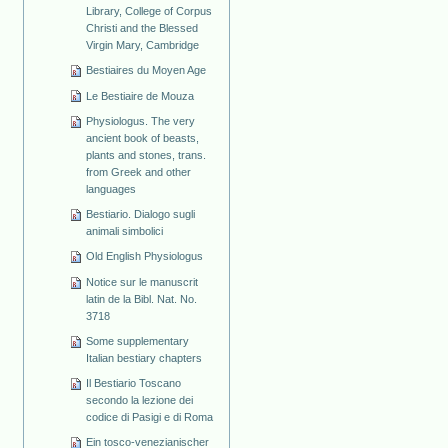
Library, College of Corpus
Christi and the Blessed
Virgin Mary, Cambridge
Bestiaires du Moyen Age
Le Bestiaire de Mouza
Physiologus. The very
ancient book of beasts,
plants and stones, trans.
from Greek and other
languages
Bestiario. Dialogo sugli
animali simbolici
Old English Physiologus
Notice sur le manuscrit
latin de la Bibl. Nat. No.
3718
Some supplementary
Italian bestiary chapters
Il Bestiario Toscano
secondo la lezione dei
codice di Pasigi e di Roma
Ein tosco-venezianischer