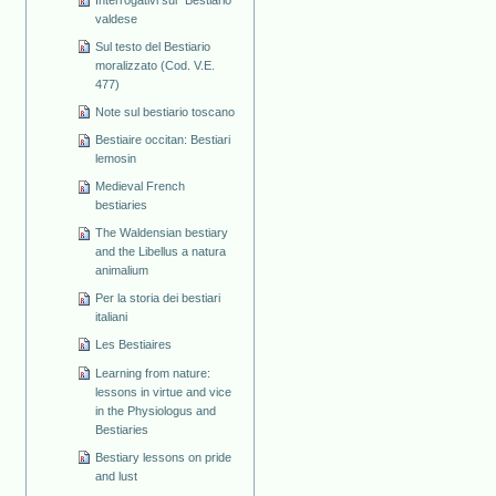
valdese
Sul testo del Bestiario
moralizzato (Cod. V.E.
477)
Note sul bestiario toscano
Bestiaire occitan: Bestiari
lemosin
Medieval French
bestiaries
The Waldensian bestiary
and the Libellus a natura
animalium
Per la storia dei bestiari
italiani
Les Bestiaires
Learning from nature:
lessons in virtue and vice
in the Physiologus and
Bestiaries
Bestiary lessons on pride
and lust