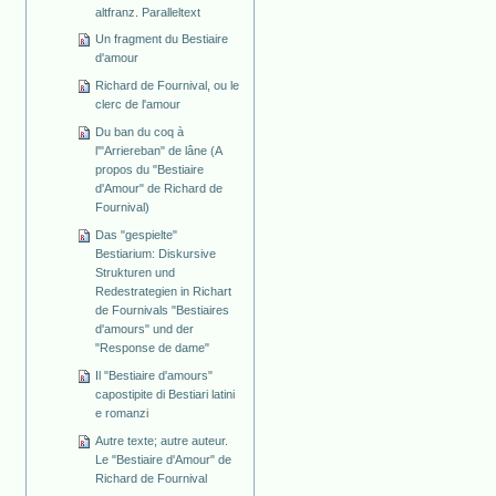
altfranz. Paralleltext
Un fragment du Bestiaire
d'amour
Richard de Fournival, ou le
clerc de l'amour
Du ban du coq à
l'"Arriereban" de lâne (A
propos du "Bestiaire
d'Amour" de Richard de
Fournival)
Das "gespielte"
Bestiarium: Diskursive
Strukturen und
Redestrategien in Richart
de Fournivals "Bestiaires
d'amours" und der
"Response de dame"
Il "Bestiaire d'amours"
capostipite di Bestiari latini
e romanzi
Autre texte; autre auteur.
Le "Bestiaire d'Amour" de
Richard de Fournival