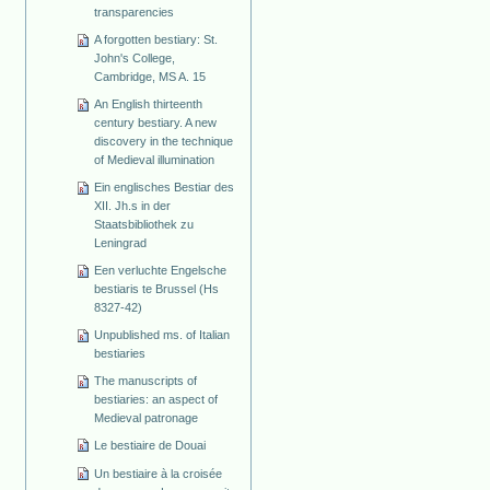
transparencies
A forgotten bestiary: St.
John's College,
Cambridge, MS A. 15
An English thirteenth
century bestiary. A new
discovery in the technique
of Medieval illumination
Ein englisches Bestiar des
XII. Jh.s in der
Staatsbibliothek zu
Leningrad
Een verluchte Engelsche
bestiaris te Brussel (Hs
8327-42)
Unpublished ms. of Italian
bestiaries
The manuscripts of
bestiaries: an aspect of
Medieval patronage
Le bestiaire de Douai
Un bestiaire à la croisée