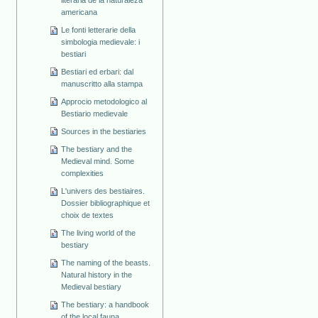
americana
Le fonti letterarie della
simbologia medievale: i
bestiari
Bestiari ed erbari: dal
manuscritto alla stampa
Approcio metodologico al
Bestiario medievale
Sources in the bestiaries
The bestiary and the
Medieval mind. Some
complexities
L'univers des bestiaires.
Dossier bibliographique et
choix de textes
The living world of the
bestiary
The naming of the beasts.
Natural history in the
Medieval bestiary
The bestiary: a handbook
of the local fauna