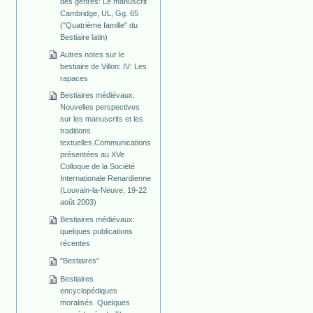
des genres: Le manuscrit
Cambridge, UL, Gg. 65
("Quatrième famille" du
Bestiaire latin)
Autres notes sur le
bestiaire de Villon: IV: Les
rapaces
Bestiaires médiévaux.
Nouvelles perspectives
sur les manuscrits et les
traditions
textuelles.Communications
présentées au XVe
Colloque de la Société
Internationale Renardienne
(Louvain-la-Neuve, 19-22
août 2003)
Bestiaires médiévaux:
quelques publications
récentes
"Bestiaires"
Bestiaires
encyclopédiques
moralisés. Quelques