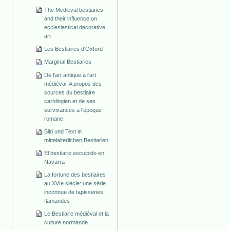
The Medieval bestiaries
and their influence on
ecclesiastical decorative
art
Les Bestiaires d'Oxford
Marginal Bestiaries
De l'art antique à l'art
médiéval. A propos des
sources du bestiaire
carolingien et de ses
survivances a l'époque
romane
Bild und Text in
mittelalterlichen Bestiarien
El bestiario esculpido en
Navarra
La fortune des bestiaires
au XVIe siècle: une série
inconnue de tapisseries
flamandes
Le Bestiaire médiéval et la
culture normande