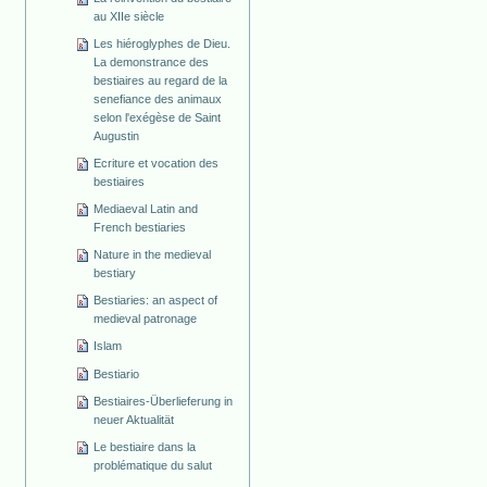
au XIIe siècle
Les hiéroglyphes de Dieu.
La demonstrance des
bestiaires au regard de la
senefiance des animaux
selon l'exégèse de Saint
Augustin
Ecriture et vocation des
bestiaires
Mediaeval Latin and
French bestiaries
Nature in the medieval
bestiary
Bestiaries: an aspect of
medieval patronage
Islam
Bestiario
Bestiaires-Überlieferung in
neuer Aktualität
Le bestiaire dans la
problématique du salut