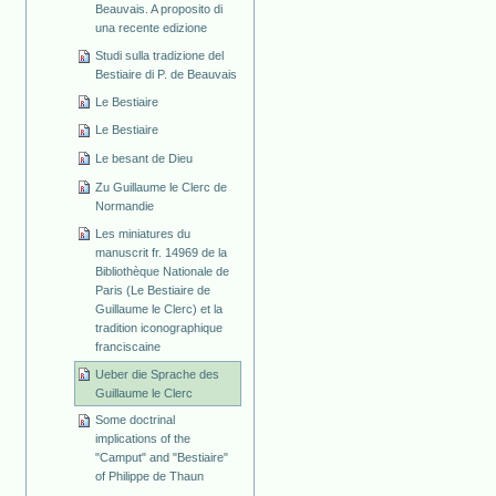
Beauvais. A proposito di
una recente edizione
Studi sulla tradizione del
Bestiaire di P. de Beauvais
Le Bestiaire
Le Bestiaire
Le besant de Dieu
Zu Guillaume le Clerc de
Normandie
Les miniatures du
manuscrit fr. 14969 de la
Bibliothèque Nationale de
Paris (Le Bestiaire de
Guillaume le Clerc) et la
tradition iconographique
franciscaine
Ueber die Sprache des
Guillaume le Clerc
Some doctrinal
implications of the
"Camput" and "Bestiaire"
of Philippe de Thaun