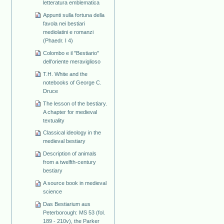
letteratura emblematica
Appunti sulla fortuna della
favola nei bestiari
mediolatini e romanzi
(Phaedr. I 4)
Colombo e il "Bestiario"
dell'oriente meraviglioso
T.H. White and the
notebooks of George C.
Druce
The lesson of the bestiary.
A chapter for medieval
textuality
Classical ideology in the
medieval bestiary
Description of animals
from a twelfth-century
bestiary
A source book in medieval
science
Das Bestiarium aus
Peterborough: MS 53 (fol.
189 - 210v), the Parker