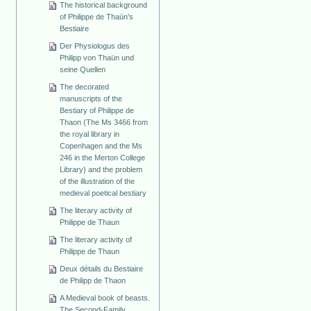
The historical background
of Philippe de Thaün's
Bestiaire
Der Physiologus des
Philipp von Thaün und
seine Quellen
The decorated
manuscripts of the
Bestiary of Philippe de
Thaon (The Ms 3466 from
the royal library in
Copenhagen and the Ms
246 in the Merton College
Library) and the problem
of the illustration of the
medieval poetical bestiary
The literary activity of
Philippe de Thaun
The literary activity of
Philippe de Thaun
Deux détails du Bestiaire
de Philipp de Thaon
A Medieval book of beasts.
The Second-Family