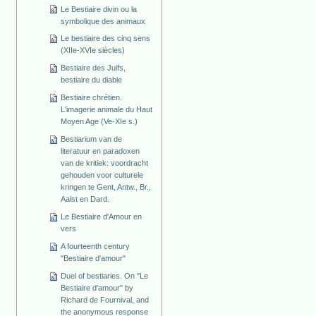
Le Bestiaire divin ou la
symbolique des animaux
Le bestiaire des cinq sens
(XIIe-XVIe siècles)
Bestiaire des Juifs,
bestiaire du diable
Bestiaire chrétien.
L'imagerie animale du Haut
Moyen Age (Ve-XIe s.)
Bestiarium van de
literatuur en paradoxen
van de kritiek: voordracht
gehouden voor culturele
kringen te Gent, Antw., Br.,
Aalst en Dard.
Le Bestiaire d'Amour en
vers
A fourteenth century
"Bestiaire d'amour"
Duel of bestiaries. On "Le
Bestiaire d'amour" by
Richard de Fournival, and
the anonymous response