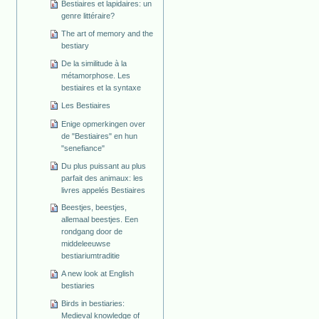
Bestiaires et lapidaires: un
genre littéraire?
The art of memory and the
bestiary
De la similitude à la
métamorphose. Les
bestiaires et la syntaxe
Les Bestiaires
Enige opmerkingen over
de "Bestiaires" en hun
"senefiance"
Du plus puissant au plus
parfait des animaux: les
livres appelés Bestiaires
Beestjes, beestjes,
allemaal beestjes. Een
rondgang door de
middeleeuwse
bestiariumtraditie
A new look at English
bestiaries
Birds in bestiaries:
Medieval knowledge of