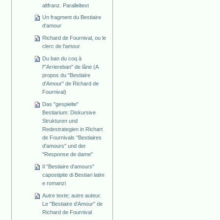
altfranz. Paralleltext
Un fragment du Bestiaire
d'amour
Richard de Fournival, ou le
clerc de l'amour
Du ban du coq à
l'"Arriereban" de lâne (A
propos du "Bestiaire
d'Amour" de Richard de
Fournival)
Das "gespielte"
Bestiarium: Diskursive
Strukturen und
Redestrategien in Richart
de Fournivals "Bestiaires
d'amours" und der
"Response de dame"
Il "Bestiaire d'amours"
capostipite di Bestiari latini
e romanzi
Autre texte; autre auteur.
Le "Bestiaire d'Amour" de
Richard de Fournival