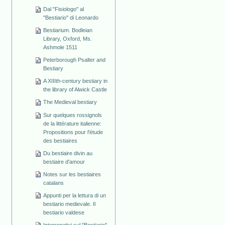
Dal "Fisiologo" al
"Bestiario" di Leonardo
Bestiarium. Bodleian
Library, Oxford, Ms.
Ashmole 1511
Peterborough Psalter and
Bestiary
A XIIIth-century bestiary in
the library of Alwick Castle
The Medieval bestiary
Sur quelques rossignols
de la littérature italienne:
Propositions pour l'étude
des bestiaires
Du bestiaire divin au
bestiaire d'amour
Notes sur les bestiaires
catalans
Appunti per la lettura di un
bestiario medievale. Il
bestiario valdese
Interrogativi sul "Bestiario"