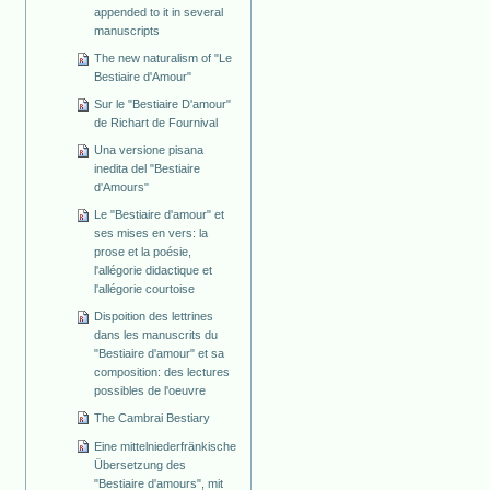
appended to it in several
manuscripts
The new naturalism of "Le
Bestiaire d'Amour"
Sur le "Bestiaire D'amour"
de Richart de Fournival
Una versione pisana
inedita del "Bestiaire
d'Amours"
Le "Bestiaire d'amour" et
ses mises en vers: la
prose et la poésie,
l'allégorie didactique et
l'allégorie courtoise
Dispoition des lettrines
dans les manuscrits du
"Bestiaire d'amour" et sa
composition: des lectures
possibles de l'oeuvre
The Cambrai Bestiary
Eine mittelniederfränkische
Übersetzung des
"Bestiaire d'amours", mit