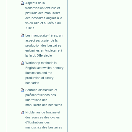
Aspects de la
transmission textuelle et
picturale des manuscrits
des bestiaires anglais à la
fin du XIIe et au début du
XIIIe s.
Les manuscrits-frères: un
aspect particulier de la
production des bestiaires
enluminés en Angleterre à
la fin du XIIe siècle
Workshop methods in
English late twelfth-century
illumination and the
production of luxury
bestiaries
Sources classiques et
paléochrétiennes des
illustrations des
manuscrtis des bestiaires
Problèmes de l'origine et
des sources des cycles
d'illustrations des
manuscrits des bestiaires