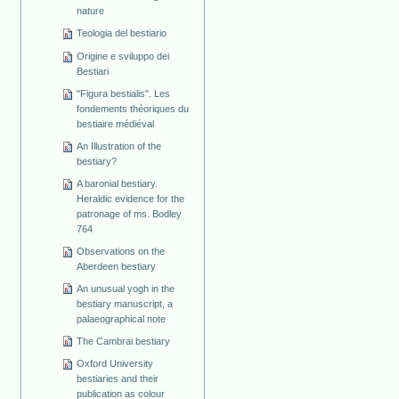
nature
Teologia del bestiario
Origine e sviluppo dei
Bestiari
"Figura bestialis". Les
fondements théoriques du
bestiaire médiéval
An Illustration of the
bestiary?
A baronial bestiary.
Heraldic evidence for the
patronage of ms. Bodley
764
Observations on the
Aberdeen bestiary
An unusual yogh in the
bestiary manuscript, a
palaeographical note
The Cambrai bestiary
Oxford University
bestiaries and their
publication as colour