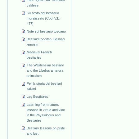
valdese
Sul testo del Bestiario
moralizzato (Cod. V.E.
477)
Note sul bestiario toscano
Bestiaire occitan: Bestiari
lemosin
Medieval French
bestiaries
The Waldensian bestiary
and the Libellus a natura
animalium
Per la storia dei bestiari
italiani
Les Bestiaires
Learning from nature:
lessons in virtue and vice
in the Physiologus and
Bestiaries
Bestiary lessons on pride
and lust