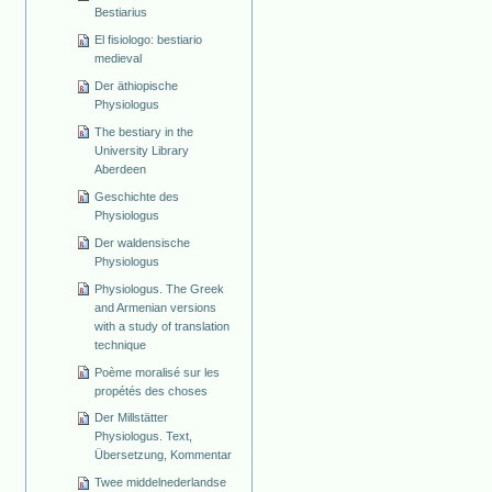
Bestiarius
El fisiologo: bestiario
medieval
Der äthiopische
Physiologus
The bestiary in the
University Library
Aberdeen
Geschichte des
Physiologus
Der waldensische
Physiologus
Physiologus. The Greek
and Armenian versions
with a study of translation
technique
Poème moralisé sur les
propétés des choses
Der Millstätter
Physiologus. Text,
Übersetzung, Kommentar
Twee middelnederlandse