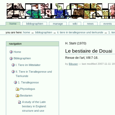
Skip
to
content.
|
Skip
Bibliographie-Portal
to
Sections
home
bibliographien
manage
wiki
news
events
navigation
Personal
tools
→
→
→
you are here:
home
bibliographien
ii. tiere in tierallegorese und tierkunde
1. ti
H. Stahl
(
1970
)
navigation
Le bestiaire de Douai
Home
Revue de l'art, VIII:7-16.
Bibliographien
by
Bibuser
—
last modified
2007-11-11 18
I. Tiere im Mittelalter
II. Tiere in Tierallegorese und
Tierkunde
1. Tierallegorese
Physiologus
Bestiarien
A study of the Latin
bestiary in England:
structure and use