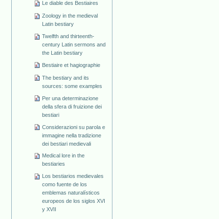
Le diable des Bestiaires
Zoology in the medieval
Latin bestiary
Twelfth and thirteenth-
century Latin sermons and
the Latin bestiary
Bestiaire et hagiographie
The bestiary and its
sources: some examples
Per una determinazione
della sfera di fruizione dei
bestiari
Considerazioni su parola e
immagine nella tradizione
dei bestiari medievali
Medical lore in the
bestiaries
Los bestiarios medievales
como fuente de los
emblemas naturalísticos
europeos de los siglos XVI
y XVII