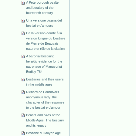
A Peterborough psalter
and bestiary of the
fourteenth century
Una versione pisana del
bestiaire d'amours
De la version courte à la
version longue du Bestiare
de Pierre de Beauvais:
nature et rôle de la citation
A baronial bestiary:
heraldic evidence for the
patronage of Manuscript
Bodley 764
Bestiaries and their users
in the middle ages
Richard de Fournival’s
anonymous lady: the
character of the response
to the bestiaire d’amour
Beasts and birds of the
Middle Ages. The bestiary
and its legacy
Bestiaire du Moyen Age.