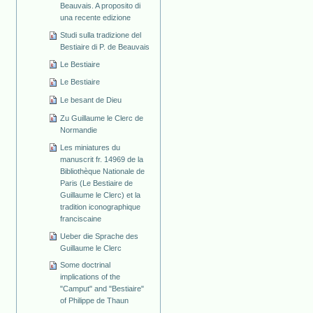
Beauvais. A proposito di
una recente edizione
Studi sulla tradizione del
Bestiaire di P. de Beauvais
Le Bestiaire
Le Bestiaire
Le besant de Dieu
Zu Guillaume le Clerc de
Normandie
Les miniatures du
manuscrit fr. 14969 de la
Bibliothèque Nationale de
Paris (Le Bestiaire de
Guillaume le Clerc) et la
tradition iconographique
franciscaine
Ueber die Sprache des
Guillaume le Clerc
Some doctrinal
implications of the
"Camput" and "Bestiaire"
of Philippe de Thaun