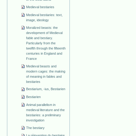
Medieval bestiaries
Medieval bestiaries: text,
image, ideology
Moralized beasts: the
development of Medieval
fable and bestiary.
Particularly from the
twelfth through the fifteenth
centuries in England and
France
Medieval beasts and
modern cages: the making
of meaning in fables and
bestiaries
Bestiarium, -ius, Bestiarien
Bestiarien
Animal parallelism in
medieval literature and the
bestiaries: a preliminary
investigation
The bestiary
La réinvention du bestiaire