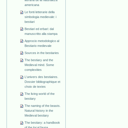
americana
Le fonti letterarie della
simbologia medievale: i
bestiari
Bestiari ed erbari: dal
manuscritto alla stampa
Approcio metodologico al
Bestiario medievale
Sources in the bestiaries
The bestiary and the
Medieval mind. Some
complexities
L'univers des bestiaires.
Dossier bibliographique et
choix de textes
The living world of the
bestiary
The naming of the beasts.
Natural history in the
Medieval bestiary
The bestiary: a handbook
of the local fauna