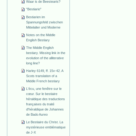
Waar is de Beestearis?
"Bestiario"
Bestiarien im
Spannungsfeld zwischen
Mittelalter und Moderne
Notes on the Middle
English Bestiary
The Middle English
bestiary. Missing link in the
evolution of the alliterative
long line?
Harley 6149, ff. 15v-42. A
Scots translation of a
Middle French bestiary
L'écu, une fenêtre sur le
cœur. Sur le bestiaire
héraldique des traductions
françaises du traité
d'héraldique de Johannes
de Bado Aureo
Le Bestiaire du Christ. La
mystérieuse emblématique
de J-X