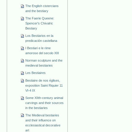
The English cistercians
and the bestiary
The Faerie Queene:
Spencer's Chivalric
Bestiary
Los Bestiarios en la
predicación castellana
I Bestiari e le rime
amorose del secolo XIII
Norman sculpture and the
medieval bestiaries
Les Bestiaires
Bestiaire de nos églises,
exposition Saint Riquier 11
VI-4 IX
Some XIIth-century animal
carvings and their sources
in the bestiaries
The Medieval bestiaries
and their influence on
ecclesiastical decorative
art