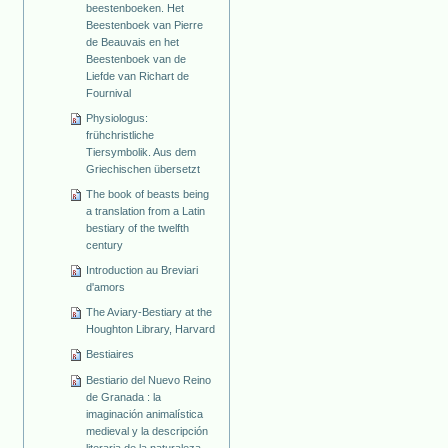
beestenboeken. Het
Beestenboek van Pierre
de Beauvais en het
Beestenboek van de
Liefde van Richart de
Fournival
Physiologus:
frühchristliche
Tiersymbolik. Aus dem
Griechischen übersetzt
The book of beasts being
a translation from a Latin
bestiary of the twelfth
century
Introduction au Breviari
d'amors
The Aviary-Bestiary at the
Houghton Library, Harvard
Bestiaires
Bestiario del Nuevo Reino
de Granada : la
imaginación animalística
medieval y la descripción
literaria de la naturaleza