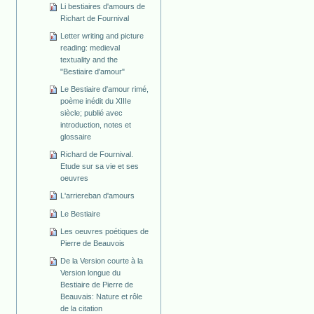
Li bestiaires d'amours de
Richart de Fournival
Letter writing and picture
reading: medieval
textuality and the
"Bestiaire d'amour"
Le Bestiaire d'amour rimé,
poème inédit du XIIIe
siècle; publié avec
introduction, notes et
glossaire
Richard de Fournival.
Etude sur sa vie et ses
oeuvres
L'arriereban d'amours
Le Bestiaire
Les oeuvres poétiques de
Pierre de Beauvois
De la Version courte à la
Version longue du
Bestiaire de Pierre de
Beauvais: Nature et rôle
de la citation