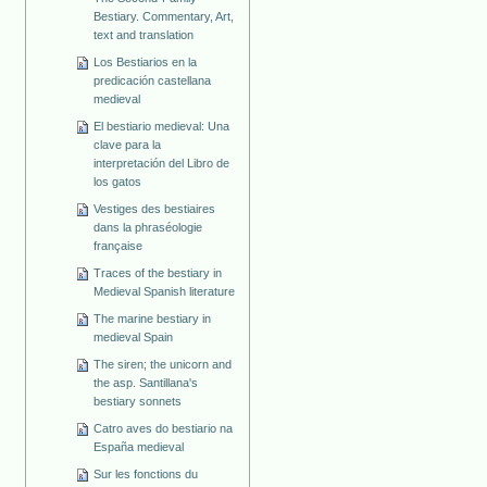
Bestiary. Commentary, Art,
text and translation
Los Bestiarios en la
predicación castellana
medieval
El bestiario medieval: Una
clave para la
interpretación del Libro de
los gatos
Vestiges des bestiaires
dans la phraséologie
française
Traces of the bestiary in
Medieval Spanish literature
The marine bestiary in
medieval Spain
The siren; the unicorn and
the asp. Santillana's
bestiary sonnets
Catro aves do bestiario na
España medieval
Sur les fonctions du