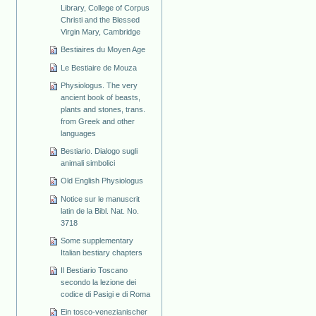
Library, College of Corpus
Christi and the Blessed
Virgin Mary, Cambridge
Bestiaires du Moyen Age
Le Bestiaire de Mouza
Physiologus. The very
ancient book of beasts,
plants and stones, trans.
from Greek and other
languages
Bestiario. Dialogo sugli
animali simbolici
Old English Physiologus
Notice sur le manuscrit
latin de la Bibl. Nat. No.
3718
Some supplementary
Italian bestiary chapters
Il Bestiario Toscano
secondo la lezione dei
codice di Pasigi e di Roma
Ein tosco-venezianischer