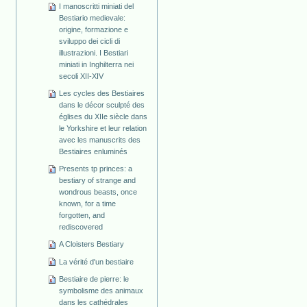
I manoscritti miniati del
Bestiario medievale:
origine, formazione e
sviluppo dei cicli di
illustrazioni. I Bestiari
miniati in Inghilterra nei
secoli XII-XIV
Les cycles des Bestiaires
dans le décor sculpté des
églises du XIIe siècle dans
le Yorkshire et leur relation
avec les manuscrits des
Bestiaires enluminés
Presents tp princes: a
bestiary of strange and
wondrous beasts, once
known, for a time
forgotten, and
rediscovered
A Cloisters Bestiary
La vérité d'un bestiaire
Bestiaire de pierre: le
symbolisme des animaux
dans les cathédrales