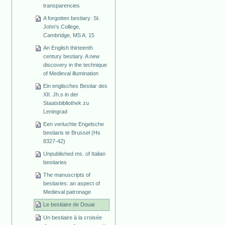
transparencies
A forgotten bestiary: St.
John's College,
Cambridge, MS A. 15
An English thirteenth
century bestiary. A new
discovery in the technique
of Medieval illumination
Ein englisches Bestiar des
XII. Jh.s in der
Staatsbibliothek zu
Leningrad
Een verluchte Engelsche
bestiaris te Brussel (Hs
8327-42)
Unpublished ms. of Italian
bestiaries
The manuscripts of
bestiaries: an aspect of
Medieval patronage
Le bestiaire de Douai
Un bestiaire à la croisée