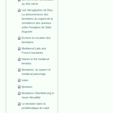
au XIIe siècle
Les hiéroglyphes de Dieu.
La demonstrance des
bestiaires au regard de la
senefiance des animaux
selon l'exégèse de Saint
Augustin
Ecriture et vocation des
bestiaires
Mediaeval Latin and
French bestiaries
Nature in the medieval
bestiary
Bestiaries: an aspect of
medieval patronage
Islam
Bestiario
Bestiaires-Überlieferung in
neuer Aktualität
Le bestiaire dans la
problématique du salut