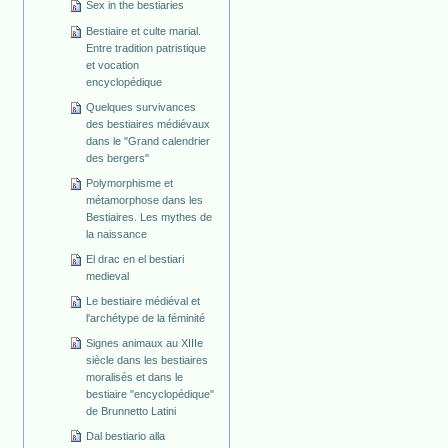
Sex in the bestiaries
Bestiaire et culte marial.
Entre tradition patristique
et vocation
encyclopédique
Quelques survivances
des bestiaires médiévaux
dans le "Grand calendrier
des bergers"
Polymorphisme et
métamorphose dans les
Bestiaires. Les mythes de
la naissance
El drac en el bestiari
medieval
Le bestiaire médiéval et
l'archétype de la féminité
Signes animaux au XIIIe
siècle dans les bestiaires
moralisés et dans le
bestiaire "encyclopédique"
de Brunnetto Latini
Dal bestiario alla