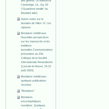
des genres: Le manuscrit
Cambridge, UL, Gg. 65
("Quatrième famille" du
Bestiaire latin)
Autres notes sur le
bestiaire de Villon: IV: Les
rapaces
Bestiaires médiévaux.
Nouvelles perspectives
sur les manuscrits et les
traditions
textuelles.Communications
présentées au XVe
Colloque de la Société
Internationale Renardienne
(Louvain-la-Neuve, 19-22
août 2003)
Bestiaires médiévaux:
quelques publications
récentes
"Bestiaires"
Bestiaires
encyclopédiques
moralisés. Quelques