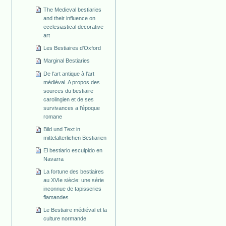
The Medieval bestiaries
and their influence on
ecclesiastical decorative
art
Les Bestiaires d'Oxford
Marginal Bestiaries
De l'art antique à l'art
médiéval. A propos des
sources du bestiaire
carolingien et de ses
survivances a l'époque
romane
Bild und Text in
mittelalterlichen Bestiarien
El bestiario esculpido en
Navarra
La fortune des bestiaires
au XVIe siècle: une série
inconnue de tapisseries
flamandes
Le Bestiaire médiéval et la
culture normande