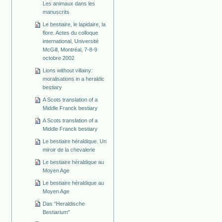
Les animaux dans les
manuscrits
Le bestiaire, le lapidaire, la
flore. Actes du colloque
international, Université
McGill, Montréal, 7-8-9
octobre 2002
Lions without villainy:
moralisations in a heraldic
bestiary
A Scots translation of a
Middle Franck bestiary
A Scots translation of a
Middle Franck bestiary
Le bestiaire héraldique. Un
miroir de la chevalerie
Le bestiaire héraldique au
Moyen Age
Le bestiaire héraldique au
Moyen Age
Das "Heraldische
Bestiarium"