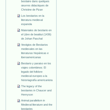
bestiaire dans quelques
œuvres didactiques de
Christine de Pizan
Los bestiarios en la
literatura medieval
espanola
Materiales de bestiario en
el Libre de beatitut (1436)
de Johan Paschal
Vestigios de Bestiarios
medievales en las
literaturas hispánicas e
iberoamericanas
Bestiario y paraiso en los
viajes colombinos: El
legado del folklore
medieval europeo a la
historiagrafía americanista
The legacy of the
bestiaries in Chaucer and
Henryson
Animal parallelism in
Medieval literature and the
bestiaries