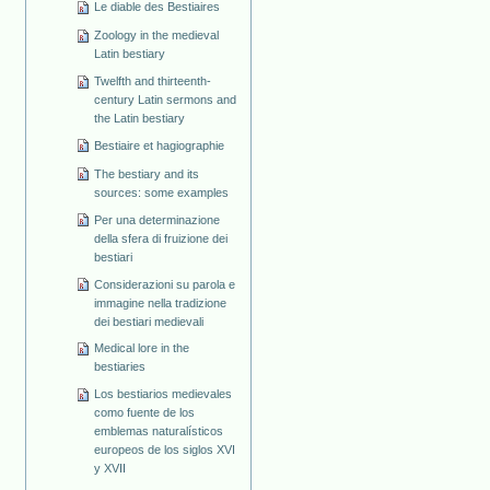
Le diable des Bestiaires
Zoology in the medieval
Latin bestiary
Twelfth and thirteenth-
century Latin sermons and
the Latin bestiary
Bestiaire et hagiographie
The bestiary and its
sources: some examples
Per una determinazione
della sfera di fruizione dei
bestiari
Considerazioni su parola e
immagine nella tradizione
dei bestiari medievali
Medical lore in the
bestiaries
Los bestiarios medievales
como fuente de los
emblemas naturalísticos
europeos de los siglos XVI
y XVII