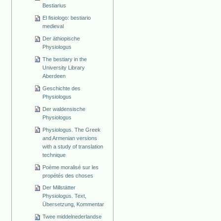
Bestiarius
El fisiologo: bestiario
medieval
Der äthiopische
Physiologus
The bestiary in the
University Library
Aberdeen
Geschichte des
Physiologus
Der waldensische
Physiologus
Physiologus. The Greek
and Armenian versions
with a study of translation
technique
Poème moralisé sur les
propétés des choses
Der Millstätter
Physiologus. Text,
Übersetzung, Kommentar
Twee middelnederlandse