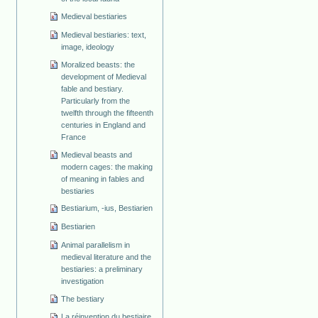
Medieval bestiaries
Medieval bestiaries: text,
image, ideology
Moralized beasts: the
development of Medieval
fable and bestiary.
Particularly from the
twelfth through the fifteenth
centuries in England and
France
Medieval beasts and
modern cages: the making
of meaning in fables and
bestiaries
Bestiarium, -ius, Bestiarien
Bestiarien
Animal parallelism in
medieval literature and the
bestiaries: a preliminary
investigation
The bestiary
La réinvention du bestiaire