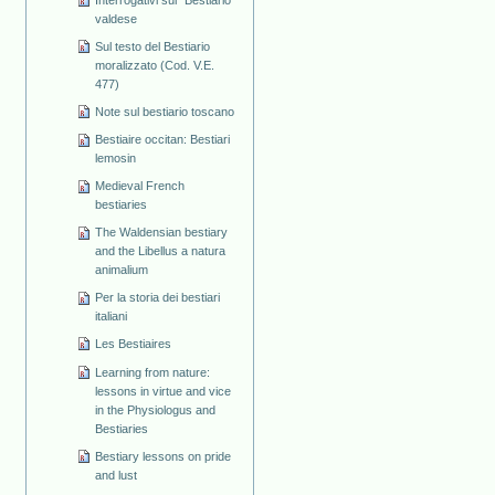
valdese
Sul testo del Bestiario
moralizzato (Cod. V.E.
477)
Note sul bestiario toscano
Bestiaire occitan: Bestiari
lemosin
Medieval French
bestiaries
The Waldensian bestiary
and the Libellus a natura
animalium
Per la storia dei bestiari
italiani
Les Bestiaires
Learning from nature:
lessons in virtue and vice
in the Physiologus and
Bestiaries
Bestiary lessons on pride
and lust