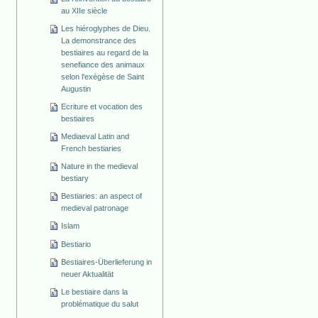
au XIIe siècle
Les hiéroglyphes de Dieu.
La demonstrance des
bestiaires au regard de la
senefiance des animaux
selon l'exégèse de Saint
Augustin
Ecriture et vocation des
bestiaires
Mediaeval Latin and
French bestiaries
Nature in the medieval
bestiary
Bestiaries: an aspect of
medieval patronage
Islam
Bestiario
Bestiaires-Überlieferung in
neuer Aktualität
Le bestiaire dans la
problématique du salut