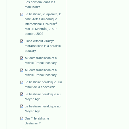
Les animaux dans les
manuscrits
Le bestiaire, le lapidaire, la
flore. Actes du colloque
international, Université
McGill, Montréal, 7-8-9
octobre 2002
Lions without villainy:
moralisations in a heraldic
bestiary
A Scots translation of a
Middle Franck bestiary
A Scots translation of a
Middle Franck bestiary
Le bestiaire héraldique. Un
miroir de la chevalerie
Le bestiaire héraldique au
Moyen Age
Le bestiaire héraldique au
Moyen Age
Das "Heraldische
Bestiarium"