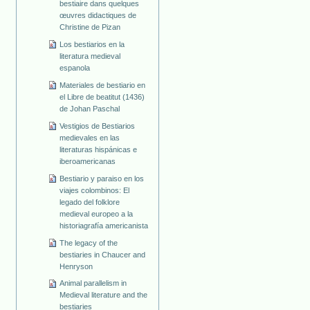
bestiaire dans quelques
œuvres didactiques de
Christine de Pizan
Los bestiarios en la
literatura medieval
espanola
Materiales de bestiario en
el Libre de beatitut (1436)
de Johan Paschal
Vestigios de Bestiarios
medievales en las
literaturas hispánicas e
iberoamericanas
Bestiario y paraiso en los
viajes colombinos: El
legado del folklore
medieval europeo a la
historiagrafía americanista
The legacy of the
bestiaries in Chaucer and
Henryson
Animal parallelism in
Medieval literature and the
bestiaries