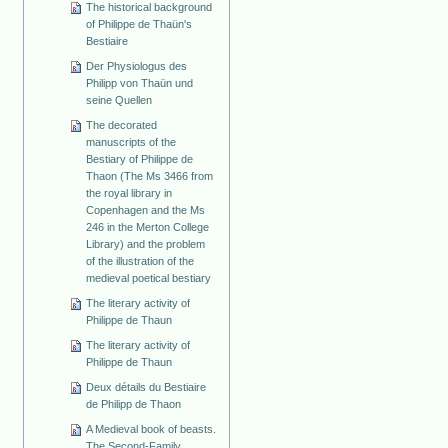
The historical background
of Philippe de Thaün's
Bestiaire
Der Physiologus des
Philipp von Thaün und
seine Quellen
The decorated
manuscripts of the
Bestiary of Philippe de
Thaon (The Ms 3466 from
the royal library in
Copenhagen and the Ms
246 in the Merton College
Library) and the problem
of the illustration of the
medieval poetical bestiary
The literary activity of
Philippe de Thaun
The literary activity of
Philippe de Thaun
Deux détails du Bestiaire
de Philipp de Thaon
A Medieval book of beasts.
The Second-Family