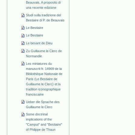
Beauvais. A proposito di
una recente edizione
Studi sulla tradizione del
Bestiaire di P. de Beauvais
Le Bestiaire
Le Bestiaire
Le besant de Dieu
Zu Guillaume le Clerc de
Normandie
Les miniatures du
manuscrit fr. 14969 de la
Bibliothèque Nationale de
Paris (Le Bestiaire de
Guillaume le Clerc) et la
tradition iconographique
franciscaine
Ueber die Sprache des
Guillaume le Clerc
Some doctrinal
implications of the
"Camput" and "Bestiaire"
of Philippe de Thaun