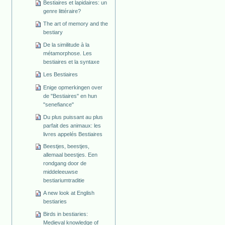
Bestiaires et lapidaires: un
genre littéraire?
The art of memory and the
bestiary
De la similitude à la
métamorphose. Les
bestiaires et la syntaxe
Les Bestiaires
Enige opmerkingen over
de "Bestiaires" en hun
"senefiance"
Du plus puissant au plus
parfait des animaux: les
livres appelés Bestiaires
Beestjes, beestjes,
allemaal beestjes. Een
rondgang door de
middeleeuwse
bestiariumtraditie
A new look at English
bestiaries
Birds in bestiaries:
Medieval knowledge of