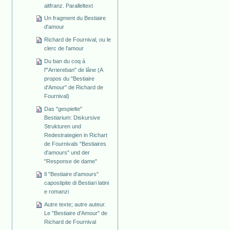
altfranz. Paralleltext
Un fragment du Bestiaire
d'amour
Richard de Fournival, ou le
clerc de l'amour
Du ban du coq à
l'"Arriereban" de lâne (A
propos du "Bestiaire
d'Amour" de Richard de
Fournival)
Das "gespielte"
Bestiarium: Diskursive
Strukturen und
Redestrategien in Richart
de Fournivals "Bestiaires
d'amours" und der
"Response de dame"
Il "Bestiaire d'amours"
capostipite di Bestiari latini
e romanzi
Autre texte; autre auteur.
Le "Bestiaire d'Amour" de
Richard de Fournival