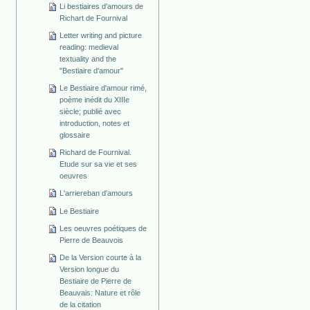
Li bestiaires d'amours de
Richart de Fournival
Letter writing and picture
reading: medieval
textuality and the
"Bestiaire d'amour"
Le Bestiaire d'amour rimé,
poème inédit du XIIIe
siècle; publié avec
introduction, notes et
glossaire
Richard de Fournival.
Etude sur sa vie et ses
oeuvres
L'arriereban d'amours
Le Bestiaire
Les oeuvres poétiques de
Pierre de Beauvois
De la Version courte à la
Version longue du
Bestiaire de Pierre de
Beauvais: Nature et rôle
de la citation