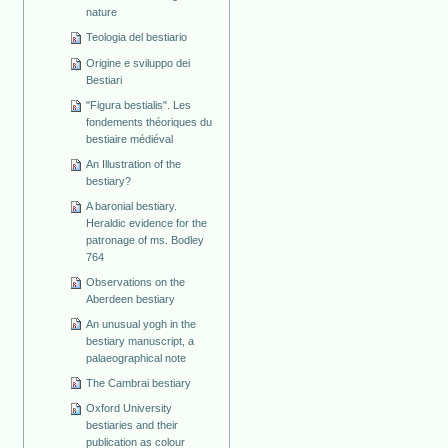
nature
Teologia del bestiario
Origine e sviluppo dei
Bestiari
"Figura bestialis". Les
fondements théoriques du
bestiaire médiéval
An Illustration of the
bestiary?
A baronial bestiary.
Heraldic evidence for the
patronage of ms. Bodley
764
Observations on the
Aberdeen bestiary
An unusual yogh in the
bestiary manuscript, a
palaeographical note
The Cambrai bestiary
Oxford University
bestiaries and their
publication as colour