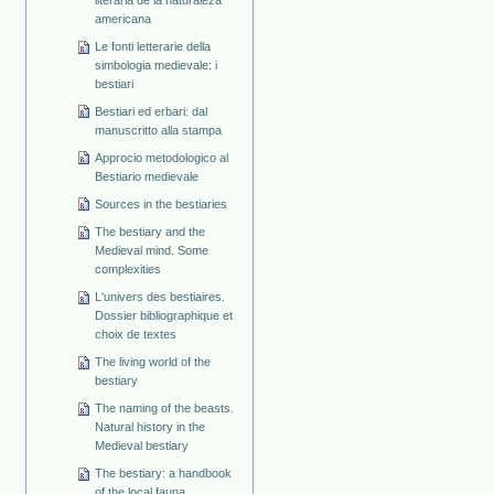
americana
Le fonti letterarie della
simbologia medievale: i
bestiari
Bestiari ed erbari: dal
manuscritto alla stampa
Approcio metodologico al
Bestiario medievale
Sources in the bestiaries
The bestiary and the
Medieval mind. Some
complexities
L'univers des bestiaires.
Dossier bibliographique et
choix de textes
The living world of the
bestiary
The naming of the beasts.
Natural history in the
Medieval bestiary
The bestiary: a handbook
of the local fauna