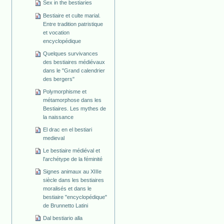
Sex in the bestiaries
Bestiaire et culte marial.
Entre tradition patristique
et vocation
encyclopédique
Quelques survivances
des bestiaires médiévaux
dans le "Grand calendrier
des bergers"
Polymorphisme et
métamorphose dans les
Bestiaires. Les mythes de
la naissance
El drac en el bestiari
medieval
Le bestiaire médiéval et
l'archétype de la féminité
Signes animaux au XIIIe
siècle dans les bestiaires
moralisés et dans le
bestiaire "encyclopédique"
de Brunnetto Latini
Dal bestiario alla