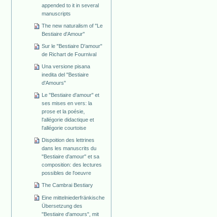
appended to it in several
manuscripts
The new naturalism of "Le
Bestiaire d'Amour"
Sur le "Bestiaire D'amour"
de Richart de Fournival
Una versione pisana
inedita del "Bestiaire
d'Amours"
Le "Bestiaire d'amour" et
ses mises en vers: la
prose et la poésie,
l'allégorie didactique et
l'allégorie courtoise
Dispoition des lettrines
dans les manuscrits du
"Bestiaire d'amour" et sa
composition: des lectures
possibles de l'oeuvre
The Cambrai Bestiary
Eine mittelniederfränkische
Übersetzung des
"Bestiaire d'amours", mit