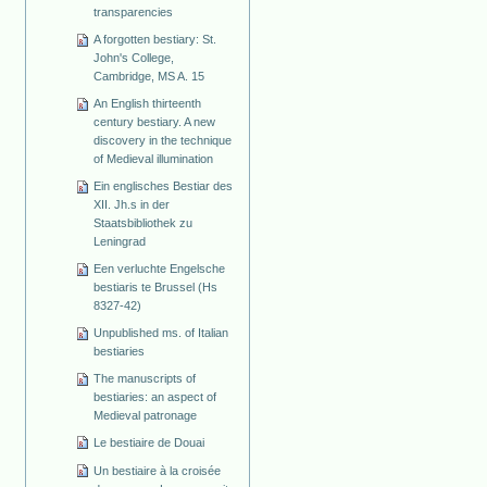
transparencies
A forgotten bestiary: St.
John's College,
Cambridge, MS A. 15
An English thirteenth
century bestiary. A new
discovery in the technique
of Medieval illumination
Ein englisches Bestiar des
XII. Jh.s in der
Staatsbibliothek zu
Leningrad
Een verluchte Engelsche
bestiaris te Brussel (Hs
8327-42)
Unpublished ms. of Italian
bestiaries
The manuscripts of
bestiaries: an aspect of
Medieval patronage
Le bestiaire de Douai
Un bestiaire à la croisée