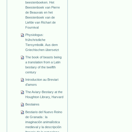
beestenboeken. Het
Beestenboek van Pierre
de Beauvais en het
Beestenboek van de
Liefde van Richart de
Fournival
Physiologus:
frühchristliche
Tiersymbolik. Aus dem
Griechischen übersetzt
The book of beasts being
a translation from a Latin
bestiary of the twelfth
century
Introduction au Breviari
d'amors
The Aviary-Bestiary at the
Houghton Library, Harvard
Bestiaires
Bestiario del Nuevo Reino
de Granada : la
imaginación animalística
medieval y la descripción
literaria de la naturaleza