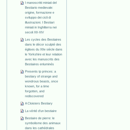
I manoscritti miniati del
Bestiario medievale:
origine, formazione e
sviluppo dei cicli di
illustrazioni. I Bestiari
miniati in Inghilterra nei
secoli XII-XIV
Les cycles des Bestiaires
dans le décor sculpté des
églises du XIIe siècle dans
le Yorkshire et leur relation
avec les manuscrits des
Bestiaires enluminés
Presents tp princes: a
bestiary of strange and
wondrous beasts, once
known, for a time
forgotten, and
rediscovered
A Cloisters Bestiary
La vérité d'un bestiaire
Bestiaire de pierre: le
symbolisme des animaux
dans les cathédrales