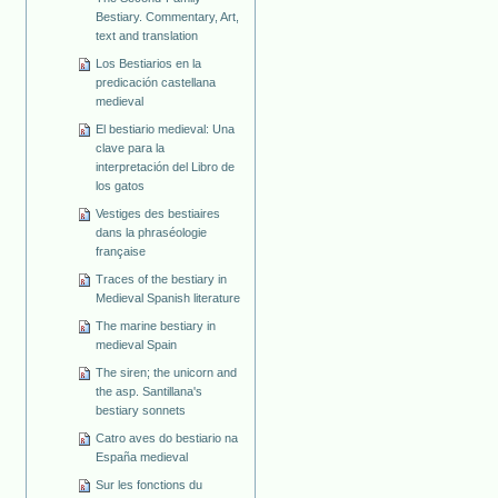
Bestiary. Commentary, Art,
text and translation
Los Bestiarios en la
predicación castellana
medieval
El bestiario medieval: Una
clave para la
interpretación del Libro de
los gatos
Vestiges des bestiaires
dans la phraséologie
française
Traces of the bestiary in
Medieval Spanish literature
The marine bestiary in
medieval Spain
The siren; the unicorn and
the asp. Santillana's
bestiary sonnets
Catro aves do bestiario na
España medieval
Sur les fonctions du