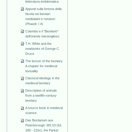
letteratura emblematica
Appunti sulla fortuna della
favola nei bestiari
mediolatini e romanzi
(Phaedr. I 4)
Colombo e il "Bestiario"
dell'oriente meraviglioso
T.H. White and the
notebooks of George C.
Druce
The lesson of the bestiary.
A chapter for medieval
textuality
Classical ideology in the
medieval bestiary
Description of animals
from a twelfth-century
bestiary
A source book in medieval
science
Das Bestiarium aus
Peterborough: MS 53 (fol.
189 - 210v), the Parker