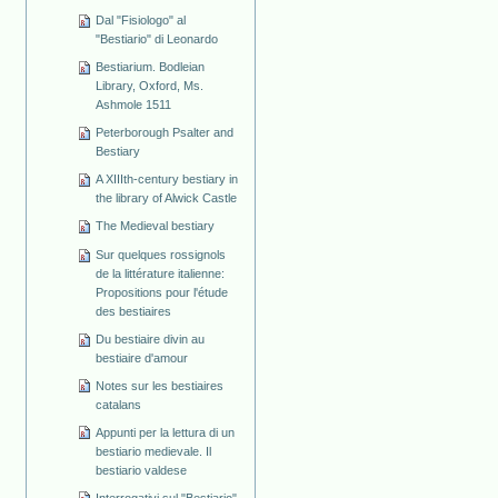
Dal "Fisiologo" al
"Bestiario" di Leonardo
Bestiarium. Bodleian
Library, Oxford, Ms.
Ashmole 1511
Peterborough Psalter and
Bestiary
A XIIIth-century bestiary in
the library of Alwick Castle
The Medieval bestiary
Sur quelques rossignols
de la littérature italienne:
Propositions pour l'étude
des bestiaires
Du bestiaire divin au
bestiaire d'amour
Notes sur les bestiaires
catalans
Appunti per la lettura di un
bestiario medievale. Il
bestiario valdese
Interrogativi sul "Bestiario"