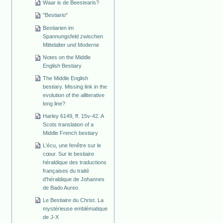
Waar is de Beestearis?
"Bestiario"
Bestiarien im
Spannungsfeld zwischen
Mittelalter und Moderne
Notes on the Middle
English Bestiary
The Middle English
bestiary. Missing link in the
evolution of the alliterative
long line?
Harley 6149, ff. 15v-42. A
Scots translation of a
Middle French bestiary
L'écu, une fenêtre sur le
cœur. Sur le bestiaire
héraldique des traductions
françaises du traité
d'héraldique de Johannes
de Bado Aureo
Le Bestiaire du Christ. La
mystérieuse emblématique
de J-X