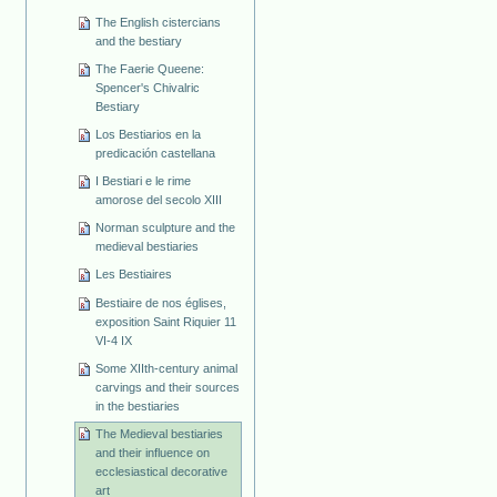
The English cistercians
and the bestiary
The Faerie Queene:
Spencer's Chivalric
Bestiary
Los Bestiarios en la
predicación castellana
I Bestiari e le rime
amorose del secolo XIII
Norman sculpture and the
medieval bestiaries
Les Bestiaires
Bestiaire de nos églises,
exposition Saint Riquier 11
VI-4 IX
Some XIIth-century animal
carvings and their sources
in the bestiaries
The Medieval bestiaries
and their influence on
ecclesiastical decorative
art