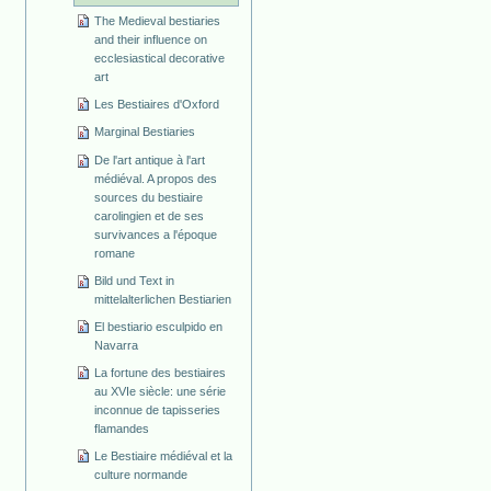
The Medieval bestiaries
and their influence on
ecclesiastical decorative
art
Les Bestiaires d'Oxford
Marginal Bestiaries
De l'art antique à l'art
médiéval. A propos des
sources du bestiaire
carolingien et de ses
survivances a l'époque
romane
Bild und Text in
mittelalterlichen Bestiarien
El bestiario esculpido en
Navarra
La fortune des bestiaires
au XVIe siècle: une série
inconnue de tapisseries
flamandes
Le Bestiaire médiéval et la
culture normande