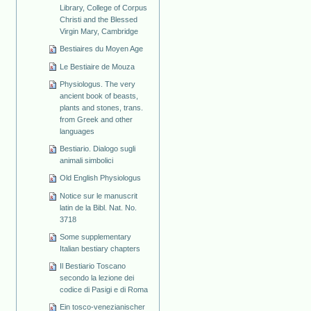
Library, College of Corpus
Christi and the Blessed
Virgin Mary, Cambridge
Bestiaires du Moyen Age
Le Bestiaire de Mouza
Physiologus. The very
ancient book of beasts,
plants and stones, trans.
from Greek and other
languages
Bestiario. Dialogo sugli
animali simbolici
Old English Physiologus
Notice sur le manuscrit
latin de la Bibl. Nat. No.
3718
Some supplementary
Italian bestiary chapters
Il Bestiario Toscano
secondo la lezione dei
codice di Pasigi e di Roma
Ein tosco-venezianischer