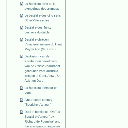
Le Bestiaire divin ou la
symbolique des animaux
Le bestiaire des cinq sens
(XIIe-XVIe siècles)
Bestiaire des Juifs,
bestiaire du diable
Bestiaire chrétien.
L'imagerie animale du Haut
Moyen Age (Ve-XIe s.)
Bestiarium van de
literatuur en paradoxen
van de kritiek: voordracht
gehouden voor culturele
kringen te Gent, Antw., Br.,
Aalst en Dard.
Le Bestiaire d'Amour en
vers
A fourteenth century
"Bestiaire d'amour"
Duel of bestiaries. On "Le
Bestiaire d'amour" by
Richard de Fournival, and
the anonymous response