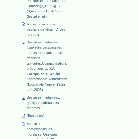
des genres: Le manuscrit
Cambridge, UL, Gg. 65
("Quatrième famille" du
Bestiaire latin)
Autres notes sur le
bestiaire de Villon: IV: Les
rapaces
Bestiaires médiévaux.
Nouvelles perspectives
sur les manuscrits et les
traditions
textuelles.Communications
présentées au XVe
Colloque de la Société
Internationale Renardienne
(Louvain-la-Neuve, 19-22
août 2003)
Bestiaires médiévaux:
quelques publications
récentes
"Bestiaires"
Bestiaires
encyclopédiques
moralisés. Quelques