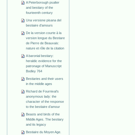
A Peterborough psalter
and bestiary of the
fourteenth century
Una versione pisana del
bestiaire d'amours
De la version courte à la
version longue du Bestiare
de Pierre de Beauvais:
nature et rôle de la citation
A baronial bestiary:
heraldic evidence for the
patronage of Manuscript
Bodley 764
Bestiaries and their users
in the middle ages
Richard de Fournival’s
anonymous lady: the
character of the response
to the bestiaire d’amour
Beasts and birds of the
Middle Ages. The bestiary
and its legacy
Bestiaire du Moyen Age.