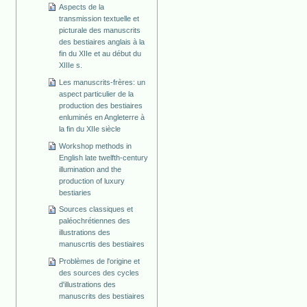
Aspects de la
transmission textuelle et
picturale des manuscrits
des bestiaires anglais à la
fin du XIIe et au début du
XIIIe s.
Les manuscrits-frères: un
aspect particulier de la
production des bestiaires
enluminés en Angleterre à
la fin du XIIe siècle
Workshop methods in
English late twelfth-century
illumination and the
production of luxury
bestiaries
Sources classiques et
paléochrétiennes des
illustrations des
manuscrtis des bestiaires
Problèmes de l'origine et
des sources des cycles
d'illustrations des
manuscrits des bestiaires