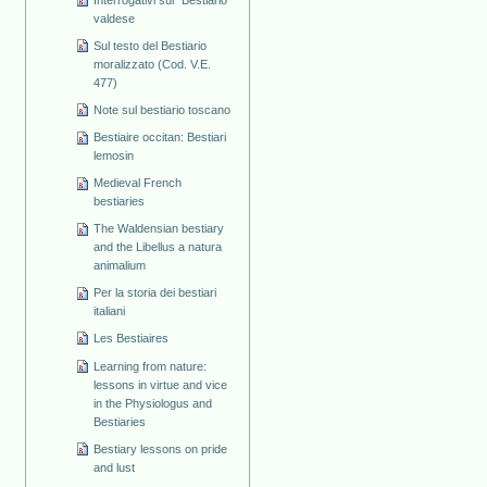
valdese
Sul testo del Bestiario
moralizzato (Cod. V.E.
477)
Note sul bestiario toscano
Bestiaire occitan: Bestiari
lemosin
Medieval French
bestiaries
The Waldensian bestiary
and the Libellus a natura
animalium
Per la storia dei bestiari
italiani
Les Bestiaires
Learning from nature:
lessons in virtue and vice
in the Physiologus and
Bestiaries
Bestiary lessons on pride
and lust