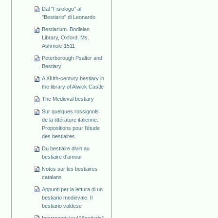
Dal "Fisiologo" al
"Bestiario" di Leonardo
Bestiarium. Bodleian
Library, Oxford, Ms.
Ashmole 1511
Peterborough Psalter and
Bestiary
A XIIIth-century bestiary in
the library of Alwick Castle
The Medieval bestiary
Sur quelques rossignols
de la littérature italienne:
Propositions pour l'étude
des bestiaires
Du bestiaire divin au
bestiaire d'amour
Notes sur les bestiaires
catalans
Appunti per la lettura di un
bestiario medievale. Il
bestiario valdese
Interrogativi sul "Bestiario"