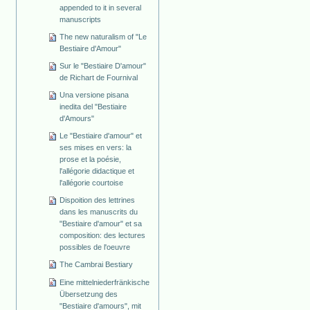
appended to it in several
manuscripts
The new naturalism of "Le
Bestiaire d'Amour"
Sur le "Bestiaire D'amour"
de Richart de Fournival
Una versione pisana
inedita del "Bestiaire
d'Amours"
Le "Bestiaire d'amour" et
ses mises en vers: la
prose et la poésie,
l'allégorie didactique et
l'allégorie courtoise
Dispoition des lettrines
dans les manuscrits du
"Bestiaire d'amour" et sa
composition: des lectures
possibles de l'oeuvre
The Cambrai Bestiary
Eine mittelniederfränkische
Übersetzung des
"Bestiaire d'amours", mit