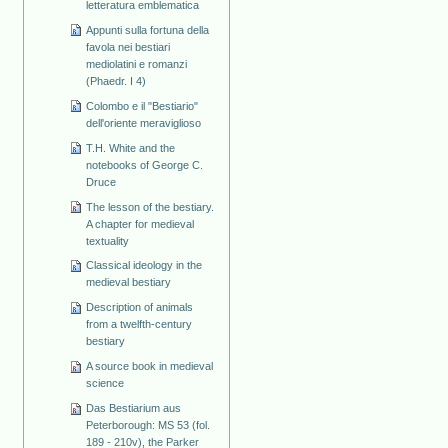
letteratura emblematica
Appunti sulla fortuna della
favola nei bestiari
mediolatini e romanzi
(Phaedr. I 4)
Colombo e il "Bestiario"
dell'oriente meraviglioso
T.H. White and the
notebooks of George C.
Druce
The lesson of the bestiary.
A chapter for medieval
textuality
Classical ideology in the
medieval bestiary
Description of animals
from a twelfth-century
bestiary
A source book in medieval
science
Das Bestiarium aus
Peterborough: MS 53 (fol.
189 - 210v), the Parker