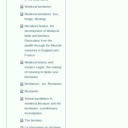
Medieval bestiaries
Medieval bestiaries: text,
image, ideology
Moralized beasts: the
development of Medieval
fable and bestiary.
Particularly from the
twelfth through the fifteenth
centuries in England and
France
Medieval beasts and
modern cages: the making
of meaning in fables and
bestiaries
Bestiarium, -ius, Bestiarien
Bestiarien
Animal parallelism in
medieval literature and the
bestiaries: a preliminary
investigation
The bestiary
La réinvention du bestiaire