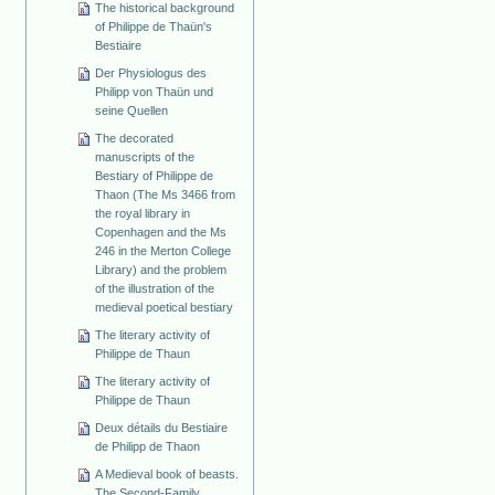
The historical background
of Philippe de Thaün's
Bestiaire
Der Physiologus des
Philipp von Thaün und
seine Quellen
The decorated
manuscripts of the
Bestiary of Philippe de
Thaon (The Ms 3466 from
the royal library in
Copenhagen and the Ms
246 in the Merton College
Library) and the problem
of the illustration of the
medieval poetical bestiary
The literary activity of
Philippe de Thaun
The literary activity of
Philippe de Thaun
Deux détails du Bestiaire
de Philipp de Thaon
A Medieval book of beasts.
The Second-Family