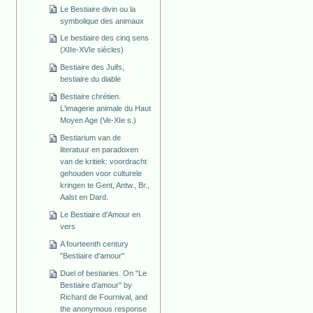
Le Bestiaire divin ou la
symbolique des animaux
Le bestiaire des cinq sens
(XIIe-XVIe siècles)
Bestiaire des Juifs,
bestiaire du diable
Bestiaire chrétien.
L'imagerie animale du Haut
Moyen Age (Ve-XIe s.)
Bestiarium van de
literatuur en paradoxen
van de kritiek: voordracht
gehouden voor culturele
kringen te Gent, Antw., Br.,
Aalst en Dard.
Le Bestiaire d'Amour en
vers
A fourteenth century
"Bestiaire d'amour"
Duel of bestiaries. On "Le
Bestiaire d'amour" by
Richard de Fournival, and
the anonymous response