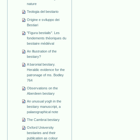
nature
Teologia del bestiario
Origine e sviluppo dei
Bestiari
"Figura bestialis". Les
fondements théoriques du
bestiaire médiéval
An Illustration of the
bestiary?
A baronial bestiary.
Heraldic evidence for the
patronage of ms. Bodley
764
Observations on the
Aberdeen bestiary
An unusual yogh in the
bestiary manuscript, a
palaeographical note
The Cambrai bestiary
Oxford University
bestiaries and their
publication as colour