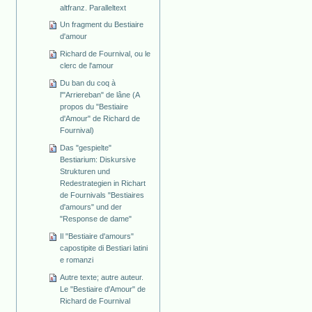
altfranz. Paralleltext
Un fragment du Bestiaire
d'amour
Richard de Fournival, ou le
clerc de l'amour
Du ban du coq à
l'"Arriereban" de lâne (A
propos du "Bestiaire
d'Amour" de Richard de
Fournival)
Das "gespielte"
Bestiarium: Diskursive
Strukturen und
Redestrategien in Richart
de Fournivals "Bestiaires
d'amours" und der
"Response de dame"
Il "Bestiaire d'amours"
capostipite di Bestiari latini
e romanzi
Autre texte; autre auteur.
Le "Bestiaire d'Amour" de
Richard de Fournival