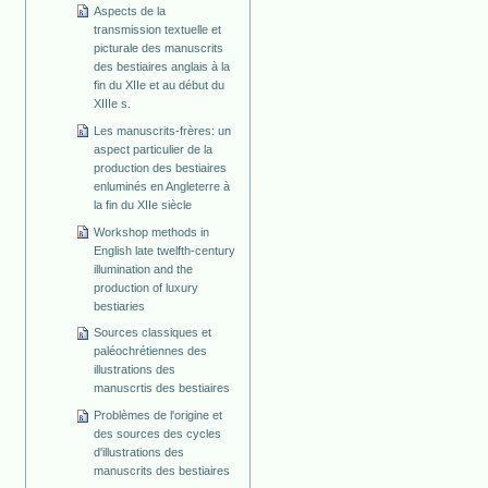
Aspects de la
transmission textuelle et
picturale des manuscrits
des bestiaires anglais à la
fin du XIIe et au début du
XIIIe s.
Les manuscrits-frères: un
aspect particulier de la
production des bestiaires
enluminés en Angleterre à
la fin du XIIe siècle
Workshop methods in
English late twelfth-century
illumination and the
production of luxury
bestiaries
Sources classiques et
paléochrétiennes des
illustrations des
manuscrtis des bestiaires
Problèmes de l'origine et
des sources des cycles
d'illustrations des
manuscrits des bestiaires