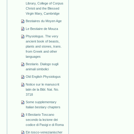
Library, College of Corpus
Christi and the Blessed
Virgin Mary, Cambridge
Bestiaires du Moyen Age
Le Bestiaire de Mouza
Physiologus. The very
ancient book of beasts,
plants and stones, trans.
from Greek and other
languages
Bestiario. Dialogo sugli
animali simbolici
Old English Physiologus
Notice sur le manuscrit
latin de la Bibl. Nat. No.
3718
Some supplementary
Italian bestiary chapters
Il Bestiario Toscano
secondo la lezione dei
codice di Pasigi e di Roma
Ein tosco-venezianischer