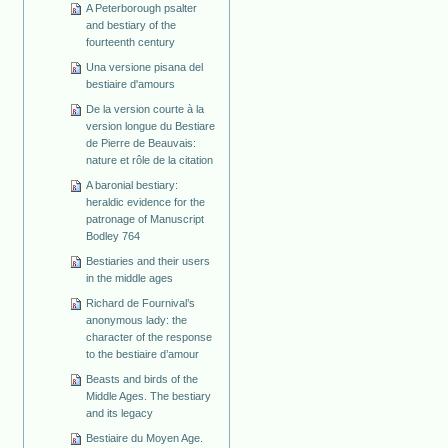
A Peterborough psalter
and bestiary of the
fourteenth century
Una versione pisana del
bestiaire d'amours
De la version courte à la
version longue du Bestiare
de Pierre de Beauvais:
nature et rôle de la citation
A baronial bestiary:
heraldic evidence for the
patronage of Manuscript
Bodley 764
Bestiaries and their users
in the middle ages
Richard de Fournival’s
anonymous lady: the
character of the response
to the bestiaire d’amour
Beasts and birds of the
Middle Ages. The bestiary
and its legacy
Bestiaire du Moyen Age.