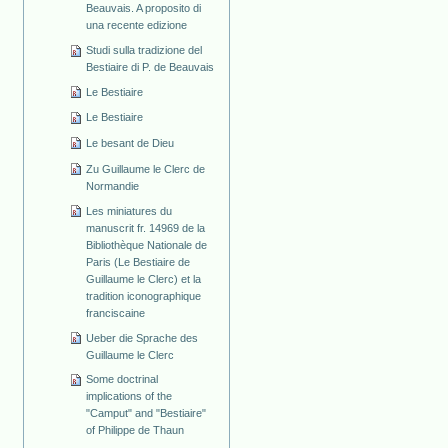
Beauvais. A proposito di
una recente edizione
Studi sulla tradizione del
Bestiaire di P. de Beauvais
Le Bestiaire
Le Bestiaire
Le besant de Dieu
Zu Guillaume le Clerc de
Normandie
Les miniatures du
manuscrit fr. 14969 de la
Bibliothèque Nationale de
Paris (Le Bestiaire de
Guillaume le Clerc) et la
tradition iconographique
franciscaine
Ueber die Sprache des
Guillaume le Clerc
Some doctrinal
implications of the
"Camput" and "Bestiaire"
of Philippe de Thaun