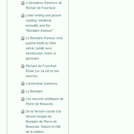
Li bestiaires d'amours de
Richart de Fournival
Letter writing and picture
reading: medieval
textuality and the
"Bestiaire d'amour"
Le Bestiaire d'amour rimé,
poème inédit du XIIIe
siècle; publié avec
introduction, notes et
glossaire
Richard de Fournival.
Etude sur sa vie et ses
oeuvres
L'arriereban d'amours
Le Bestiaire
Les oeuvres poétiques de
Pierre de Beauvois
De la Version courte à la
Version longue du
Bestiaire de Pierre de
Beauvais: Nature et rôle
de la citation