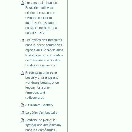
I manoscritti miniati del
Bestiario medievale:
origine, formazione e
sviluppo dei cicli di
illustrazioni. I Bestiari
miniati in Inghilterra nei
secoli XII-XIV
Les cycles des Bestiaires
dans le décor sculpté des
églises du XIIe siècle dans
le Yorkshire et leur relation
avec les manuscrits des
Bestiaires enluminés
Presents tp princes: a
bestiary of strange and
wondrous beasts, once
known, for a time
forgotten, and
rediscovered
A Cloisters Bestiary
La vérité d'un bestiaire
Bestiaire de pierre: le
symbolisme des animaux
dans les cathédrales