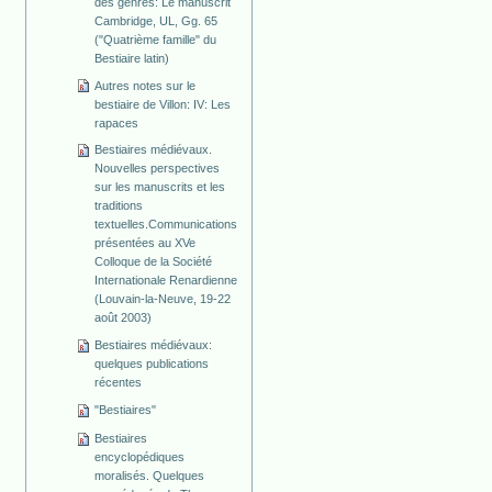
des genres: Le manuscrit
Cambridge, UL, Gg. 65
("Quatrième famille" du
Bestiaire latin)
Autres notes sur le
bestiaire de Villon: IV: Les
rapaces
Bestiaires médiévaux.
Nouvelles perspectives
sur les manuscrits et les
traditions
textuelles.Communications
présentées au XVe
Colloque de la Société
Internationale Renardienne
(Louvain-la-Neuve, 19-22
août 2003)
Bestiaires médiévaux:
quelques publications
récentes
"Bestiaires"
Bestiaires
encyclopédiques
moralisés. Quelques