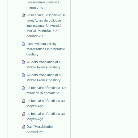
Les animaux dans les
manuscrits
Le bestiaire, le lapidaire, la
flore. Actes du colloque
international, Université
McGill, Montréal, 7-8-9
octobre 2002
Lions without villainy:
moralisations in a heraldic
bestiary
A Scots translation of a
Middle Franck bestiary
A Scots translation of a
Middle Franck bestiary
Le bestiaire héraldique. Un
miroir de la chevalerie
Le bestiaire héraldique au
Moyen Age
Le bestiaire héraldique au
Moyen Age
Das "Heraldische
Bestiarium"