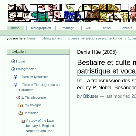
Skip
to
content.
|
Skip
Bibliographie-Portal
to
Sections
home
bibliographien
manage
wiki
news
events
navigation
Personal
tools
→
→
→
you are here:
home
bibliographien
ii. tiere in tierallegorese und tierkunde
1. ti
Denis Hüe
(
2005
)
navigation
Bestiaire et culte 
Home
patristique et voc
Bibliographien
I. Tiere im Mittelalter
In: La transmission des 
II. Tiere in Tierallegorese und
ed. by P. Nobel, Besançon,
Tierkunde
by
Bibuser
—
last modified
20
1. Tierallegorese
Physiologus
Bestiarien
A study of the Latin
bestiary in England:
structure and use