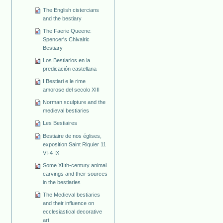
The English cistercians
and the bestiary
The Faerie Queene:
Spencer's Chivalric
Bestiary
Los Bestiarios en la
predicación castellana
I Bestiari e le rime
amorose del secolo XIII
Norman sculpture and the
medieval bestiaries
Les Bestiaires
Bestiaire de nos églises,
exposition Saint Riquier 11
VI-4 IX
Some XIIth-century animal
carvings and their sources
in the bestiaries
The Medieval bestiaries
and their influence on
ecclesiastical decorative
art