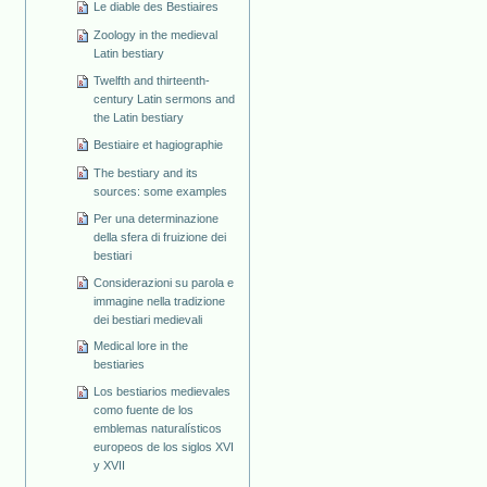
Le diable des Bestiaires
Zoology in the medieval
Latin bestiary
Twelfth and thirteenth-
century Latin sermons and
the Latin bestiary
Bestiaire et hagiographie
The bestiary and its
sources: some examples
Per una determinazione
della sfera di fruizione dei
bestiari
Considerazioni su parola e
immagine nella tradizione
dei bestiari medievali
Medical lore in the
bestiaries
Los bestiarios medievales
como fuente de los
emblemas naturalísticos
europeos de los siglos XVI
y XVII