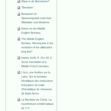
Waar is de Beestearis?
"Bestiario"
Bestiarien im
Spannungsfeld zwischen
Mittelalter und Moderne
Notes on the Middle
English Bestiary
The Middle English
bestiary. Missing link in the
evolution of the alliterative
long line?
Harley 6149, ff. 15v-42. A
Scots translation of a
Middle French bestiary
L'écu, une fenêtre sur le
cœur. Sur le bestiaire
héraldique des traductions
françaises du traité
d'héraldique de Johannes
de Bado Aureo
Le Bestiaire du Christ. La
mystérieuse emblématique
de J-X