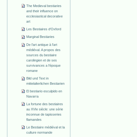
The Medieval bestiaries
and their influence on
ecclesiastical decorative
art
Les Bestiaires d'Oxford
Marginal Bestiaries
De l'art antique à l'art
médiéval. A propos des
sources du bestiaire
carolingien et de ses
survivances a l'époque
romane
Bild und Text in
mittelalterlichen Bestiarien
El bestiario esculpido en
Navarra
La fortune des bestiaires
au XVIe siècle: une série
inconnue de tapisseries
flamandes
Le Bestiaire médiéval et la
culture normande