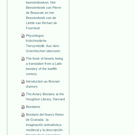
beestenboeken. Het
Beestenboek van Pierre
de Beauvais en het
Beestenboek van de
Liefde van Richart de
Fournival
Physiologus:
frühchristliche
Tiersymbolik. Aus dem
Griechischen übersetzt
The book of beasts being
a translation from a Latin
bestiary of the twelfth
century
Introduction au Breviari
d'amors
The Aviary-Bestiary at the
Houghton Library, Harvard
Bestiaires
Bestiario del Nuevo Reino
de Granada : la
imaginación animalística
medieval y la descripción
literaria de la naturaleza