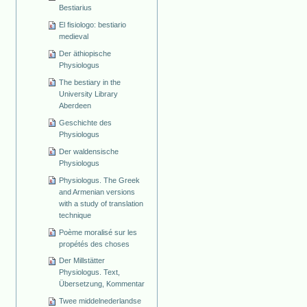
Bestiarius
El fisiologo: bestiario
medieval
Der äthiopische
Physiologus
The bestiary in the
University Library
Aberdeen
Geschichte des
Physiologus
Der waldensische
Physiologus
Physiologus. The Greek
and Armenian versions
with a study of translation
technique
Poème moralisé sur les
propétés des choses
Der Millstätter
Physiologus. Text,
Übersetzung, Kommentar
Twee middelnederlandse