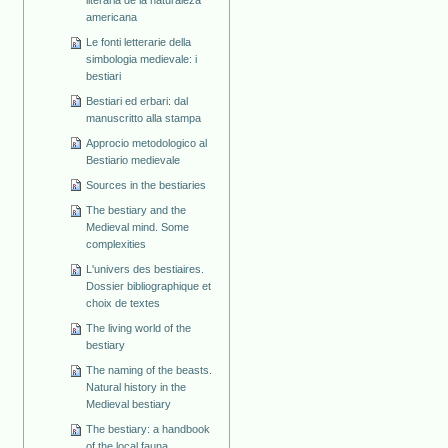
americana
Le fonti letterarie della
simbologia medievale: i
bestiari
Bestiari ed erbari: dal
manuscritto alla stampa
Approcio metodologico al
Bestiario medievale
Sources in the bestiaries
The bestiary and the
Medieval mind. Some
complexities
L'univers des bestiaires.
Dossier bibliographique et
choix de textes
The living world of the
bestiary
The naming of the beasts.
Natural history in the
Medieval bestiary
The bestiary: a handbook
of the local fauna