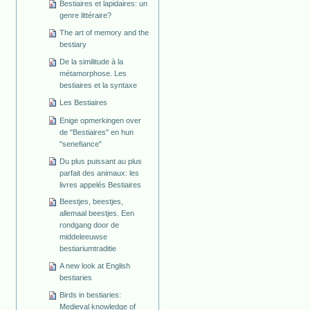
Bestiaires et lapidaires: un
genre littéraire?
The art of memory and the
bestiary
De la similitude à la
métamorphose. Les
bestiaires et la syntaxe
Les Bestiaires
Enige opmerkingen over
de "Bestiaires" en hun
"senefiance"
Du plus puissant au plus
parfait des animaux: les
livres appelés Bestiaires
Beestjes, beestjes,
allemaal beestjes. Een
rondgang door de
middeleeuwse
bestiariumtraditie
A new look at English
bestiaries
Birds in bestiaries:
Medieval knowledge of