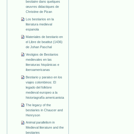
bestiaire dans quelques
œuvres didactiques de
Christine de Pizan
Los bestiarios en la
literatura medieval
espanola
Materiales de bestiario en
el Libre de beatitut (1436)
de Johan Paschal
Vestigios de Bestiarios
medievales en las
literaturas hispánicas e
iberoamericanas
Bestiario y paraiso en los
viajes colombinos: El
legado del folklore
medieval europeo a la
historiagrafía americanista
The legacy of the
bestiaries in Chaucer and
Henryson
Animal parallelism in
Medieval literature and the
bestiaries