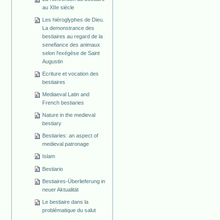
au XIIe siècle
Les hiéroglyphes de Dieu.
La demonstrance des
bestiaires au regard de la
senefiance des animaux
selon l'exégèse de Saint
Augustin
Ecriture et vocation des
bestiaires
Mediaeval Latin and
French bestiaries
Nature in the medieval
bestiary
Bestiaries: an aspect of
medieval patronage
Islam
Bestiario
Bestiaires-Überlieferung in
neuer Aktualität
Le bestiaire dans la
problématique du salut