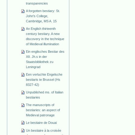
transparencies
A forgotten bestiary: St.
John's College,
Cambridge, MS A. 15
An English thirteenth
century bestiary. A new
discovery in the technique
of Medieval illumination
Ein englisches Bestiar des
XII. Jh.s in der
Staatsbibliothek zu
Leningrad
Een verluchte Engelsche
bestiaris te Brussel (Hs
8327-42)
Unpublished ms. of Italian
bestiaries
The manuscripts of
bestiaries: an aspect of
Medieval patronage
Le bestiaire de Douai
Un bestiaire à la croisée