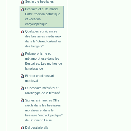
Sex in the bestiaries
Bestiaire et culte marial.
Entre tradition patristique
et vocation
encyclopédique
Quelques survivances
des bestiaires médiévaux
dans le "Grand calendrier
des bergers"
Polymorphisme et
métamorphose dans les
Bestiaires. Les mythes de
la naissance
El drac en el bestiari
medieval
Le bestiaire médiéval et
l'archétype de la féminité
Signes animaux au XIIIe
siècle dans les bestiaires
moralisés et dans le
bestiaire "encyclopédique"
de Brunnetto Latini
Dal bestiario alla