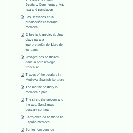
Bestiary. Commentary, Art,
text and translation
Los Bestiarios en la
predicación castellana
medieval
El bestiario medieval: Una
clave para la
interpretación del Libro de
los gatos
Vestiges des bestiaires
dans la phraséologie
française
Traces of the bestiary in
Medieval Spanish literature
The marine bestiary in
medieval Spain
The siren; the unicorn and
the asp. Santillana's
bestiary sonnets
Catro aves do bestiario na
España medieval
Sur les fonctions du