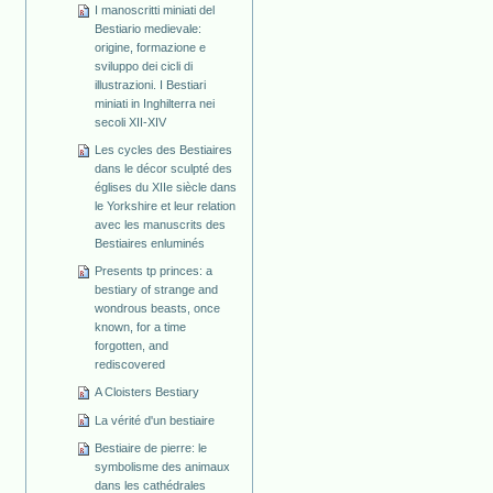
I manoscritti miniati del
Bestiario medievale:
origine, formazione e
sviluppo dei cicli di
illustrazioni. I Bestiari
miniati in Inghilterra nei
secoli XII-XIV
Les cycles des Bestiaires
dans le décor sculpté des
églises du XIIe siècle dans
le Yorkshire et leur relation
avec les manuscrits des
Bestiaires enluminés
Presents tp princes: a
bestiary of strange and
wondrous beasts, once
known, for a time
forgotten, and
rediscovered
A Cloisters Bestiary
La vérité d'un bestiaire
Bestiaire de pierre: le
symbolisme des animaux
dans les cathédrales