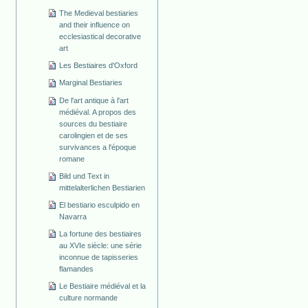
The Medieval bestiaries
and their influence on
ecclesiastical decorative
art
Les Bestiaires d'Oxford
Marginal Bestiaries
De l'art antique à l'art
médiéval. A propos des
sources du bestiaire
carolingien et de ses
survivances a l'époque
romane
Bild und Text in
mittelalterlichen Bestiarien
El bestiario esculpido en
Navarra
La fortune des bestiaires
au XVIe siècle: une série
inconnue de tapisseries
flamandes
Le Bestiaire médiéval et la
culture normande