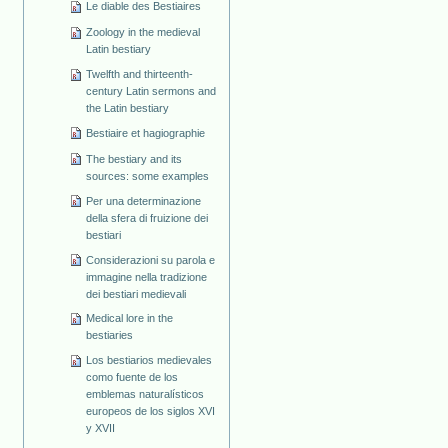
Le diable des Bestiaires
Zoology in the medieval
Latin bestiary
Twelfth and thirteenth-
century Latin sermons and
the Latin bestiary
Bestiaire et hagiographie
The bestiary and its
sources: some examples
Per una determinazione
della sfera di fruizione dei
bestiari
Considerazioni su parola e
immagine nella tradizione
dei bestiari medievali
Medical lore in the
bestiaries
Los bestiarios medievales
como fuente de los
emblemas naturalísticos
europeos de los siglos XVI
y XVII