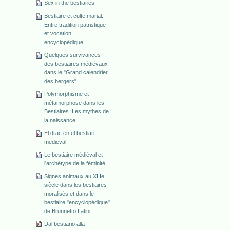
Sex in the bestiaries
Bestiaire et culte marial.
Entre tradition patristique
et vocation
encyclopédique
Quelques survivances
des bestiaires médiévaux
dans le "Grand calendrier
des bergers"
Polymorphisme et
métamorphose dans les
Bestiaires. Les mythes de
la naissance
El drac en el bestiari
medieval
Le bestiaire médiéval et
l'archétype de la féminité
Signes animaux au XIIIe
siècle dans les bestiaires
moralisés et dans le
bestiaire "encyclopédique"
de Brunnetto Latini
Dal bestiario alla