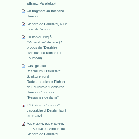
altfranz. Paralleltext
Un fragment du Bestiaire
d'amour
Richard de Fournival, ou le
clerc de l'amour
Du ban du coq à
l'"Arriereban" de lâne (A
propos du "Bestiaire
d'Amour" de Richard de
Fournival)
Das "gespielte"
Bestiarium: Diskursive
Strukturen und
Redestrategien in Richart
de Fournivals "Bestiaires
d'amours" und der
"Response de dame"
Il "Bestiaire d'amours"
capostipite di Bestiari latini
e romanzi
Autre texte; autre auteur.
Le "Bestiaire d'Amour" de
Richard de Fournival