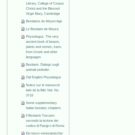
Library, College of Corpus
Christi and the Blessed
Virgin Mary, Cambridge
Bestiaires du Moyen Age
Le Bestiaire de Mouza
Physiologus. The very
ancient book of beasts,
plants and stones, trans.
from Greek and other
languages
Bestiario. Dialogo sugli
animali simbolici
Old English Physiologus
Notice sur le manuscrit
latin de la Bibl. Nat. No.
3718
Some supplementary
Italian bestiary chapters
Il Bestiario Toscano
secondo la lezione dei
codice di Pasigi e di Roma
Ein tosco-venezianischer