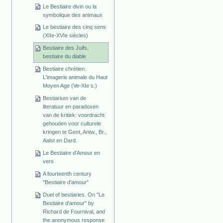
Le Bestiaire divin ou la
symbolique des animaux
Le bestiaire des cinq sens
(XIIe-XVIe siècles)
Bestiaire des Juifs,
bestiaire du diable
Bestiaire chrétien.
L'imagerie animale du Haut
Moyen Age (Ve-XIe s.)
Bestiarium van de
literatuur en paradoxen
van de kritiek: voordracht
gehouden voor culturele
kringen te Gent, Antw., Br.,
Aalst en Dard.
Le Bestiaire d'Amour en
vers
A fourteenth century
"Bestiaire d'amour"
Duel of bestiaries. On "Le
Bestiaire d'amour" by
Richard de Fournival, and
the anonymous response