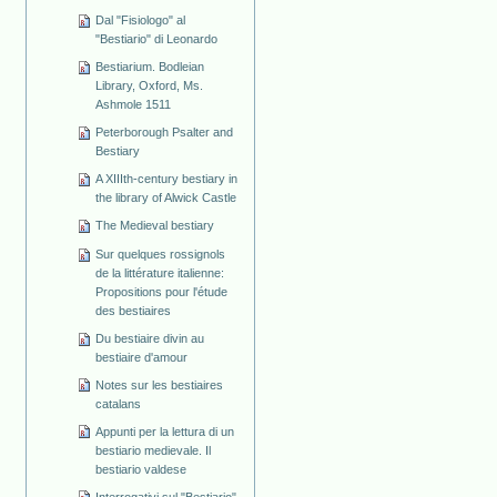
Dal "Fisiologo" al
"Bestiario" di Leonardo
Bestiarium. Bodleian
Library, Oxford, Ms.
Ashmole 1511
Peterborough Psalter and
Bestiary
A XIIIth-century bestiary in
the library of Alwick Castle
The Medieval bestiary
Sur quelques rossignols
de la littérature italienne:
Propositions pour l'étude
des bestiaires
Du bestiaire divin au
bestiaire d'amour
Notes sur les bestiaires
catalans
Appunti per la lettura di un
bestiario medievale. Il
bestiario valdese
Interrogativi sul "Bestiario"