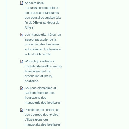
Aspects de la
transmission textuelle et
picturale des manuscrits
des bestiaires anglais à la
fin du XIIe et au début du
XIIIe s.
Les manuscrits-frères: un
aspect particulier de la
production des bestiaires
enluminés en Angleterre à
la fin du XIIe siècle
Workshop methods in
English late twelfth-century
illumination and the
production of luxury
bestiaries
Sources classiques et
paléochrétiennes des
illustrations des
manuscrtis des bestiaires
Problèmes de l'origine et
des sources des cycles
d'illustrations des
manuscrits des bestiaires