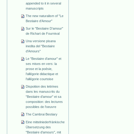
appended to it in several
manuscripts
The new naturalism of "Le
Bestiaire d'Amour"
Sur le "Bestiaire D'amour"
de Richart de Fournival
Una versione pisana
inedita del "Bestiaire
d'Amours"
Le "Bestiaire d'amour" et
ses mises en vers: la
prose et la poésie,
l'allégorie didactique et
l'allégorie courtoise
Dispoition des lettrines
dans les manuscrits du
"Bestiaire d'amour" et sa
composition: des lectures
possibles de l'oeuvre
The Cambrai Bestiary
Eine mittelniederfränkische
Übersetzung des
"Bestiaire d'amours", mit