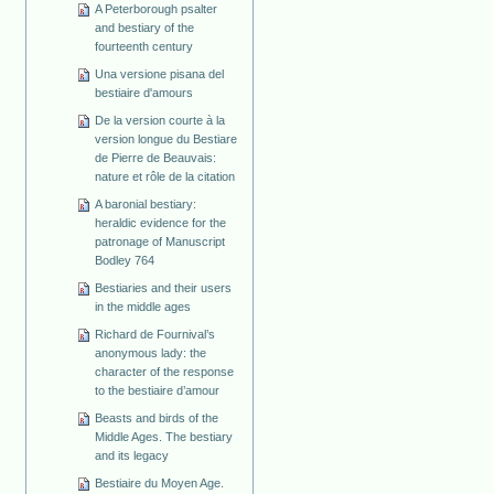
A Peterborough psalter
and bestiary of the
fourteenth century
Una versione pisana del
bestiaire d'amours
De la version courte à la
version longue du Bestiare
de Pierre de Beauvais:
nature et rôle de la citation
A baronial bestiary:
heraldic evidence for the
patronage of Manuscript
Bodley 764
Bestiaries and their users
in the middle ages
Richard de Fournival’s
anonymous lady: the
character of the response
to the bestiaire d’amour
Beasts and birds of the
Middle Ages. The bestiary
and its legacy
Bestiaire du Moyen Age.