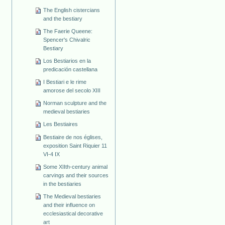
The English cistercians
and the bestiary
The Faerie Queene:
Spencer's Chivalric
Bestiary
Los Bestiarios en la
predicación castellana
I Bestiari e le rime
amorose del secolo XIII
Norman sculpture and the
medieval bestiaries
Les Bestiaires
Bestiaire de nos églises,
exposition Saint Riquier 11
VI-4 IX
Some XIIth-century animal
carvings and their sources
in the bestiaries
The Medieval bestiaries
and their influence on
ecclesiastical decorative
art