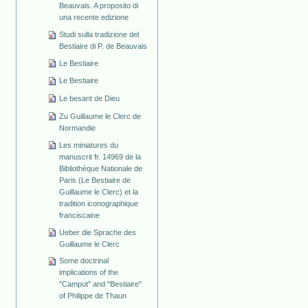
Beauvais. A proposito di
una recente edizione
Studi sulla tradizione del
Bestiaire di P. de Beauvais
Le Bestiaire
Le Bestiaire
Le besant de Dieu
Zu Guillaume le Clerc de
Normandie
Les miniatures du
manuscrit fr. 14969 de la
Bibliothèque Nationale de
Paris (Le Bestiaire de
Guillaume le Clerc) et la
tradition iconographique
franciscaine
Ueber die Sprache des
Guillaume le Clerc
Some doctrinal
implications of the
"Camput" and "Bestiaire"
of Philippe de Thaun