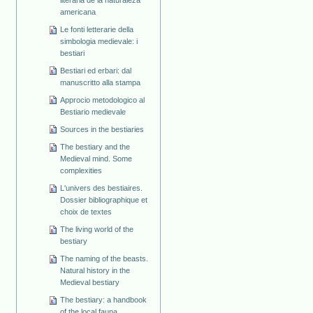
americana
Le fonti letterarie della
simbologia medievale: i
bestiari
Bestiari ed erbari: dal
manuscritto alla stampa
Approcio metodologico al
Bestiario medievale
Sources in the bestiaries
The bestiary and the
Medieval mind. Some
complexities
L'univers des bestiaires.
Dossier bibliographique et
choix de textes
The living world of the
bestiary
The naming of the beasts.
Natural history in the
Medieval bestiary
The bestiary: a handbook
of the local fauna