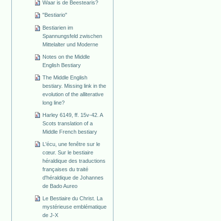
Waar is de Beestearis?
"Bestiario"
Bestiarien im
Spannungsfeld zwischen
Mittelalter und Moderne
Notes on the Middle
English Bestiary
The Middle English
bestiary. Missing link in the
evolution of the alliterative
long line?
Harley 6149, ff. 15v-42. A
Scots translation of a
Middle French bestiary
L'écu, une fenêtre sur le
cœur. Sur le bestiaire
héraldique des traductions
françaises du traité
d'héraldique de Johannes
de Bado Aureo
Le Bestiaire du Christ. La
mystérieuse emblématique
de J-X