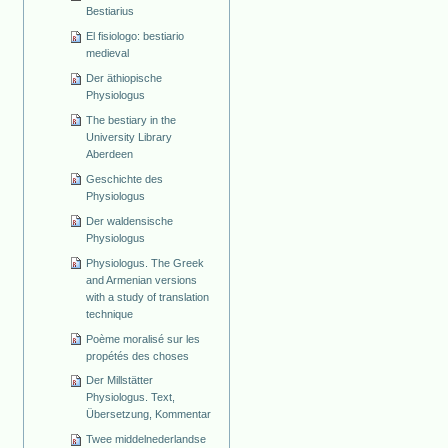
Bestiarius
El fisiologo: bestiario
medieval
Der äthiopische
Physiologus
The bestiary in the
University Library
Aberdeen
Geschichte des
Physiologus
Der waldensische
Physiologus
Physiologus. The Greek
and Armenian versions
with a study of translation
technique
Poème moralisé sur les
propétés des choses
Der Millstätter
Physiologus. Text,
Übersetzung, Kommentar
Twee middelnederlandse