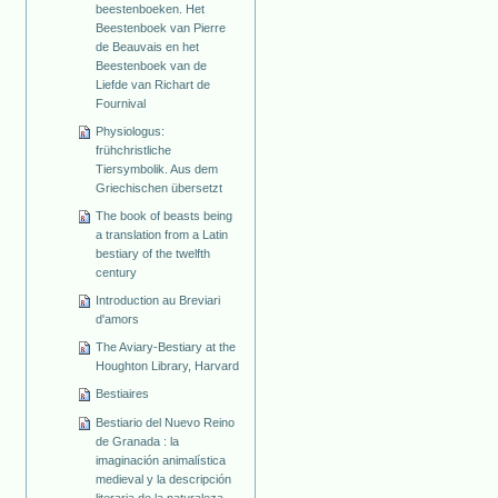
beestenboeken. Het
Beestenboek van Pierre
de Beauvais en het
Beestenboek van de
Liefde van Richart de
Fournival
Physiologus:
frühchristliche
Tiersymbolik. Aus dem
Griechischen übersetzt
The book of beasts being
a translation from a Latin
bestiary of the twelfth
century
Introduction au Breviari
d'amors
The Aviary-Bestiary at the
Houghton Library, Harvard
Bestiaires
Bestiario del Nuevo Reino
de Granada : la
imaginación animalística
medieval y la descripción
literaria de la naturaleza