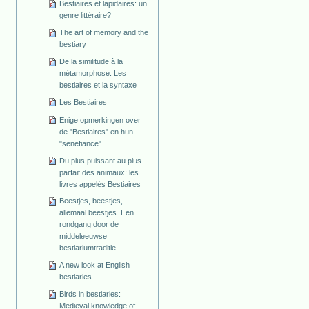
Bestiaires et lapidaires: un
genre littéraire?
The art of memory and the
bestiary
De la similitude à la
métamorphose. Les
bestiaires et la syntaxe
Les Bestiaires
Enige opmerkingen over
de "Bestiaires" en hun
"senefiance"
Du plus puissant au plus
parfait des animaux: les
livres appelés Bestiaires
Beestjes, beestjes,
allemaal beestjes. Een
rondgang door de
middeleeuwse
bestiariumtraditie
A new look at English
bestiaries
Birds in bestiaries:
Medieval knowledge of