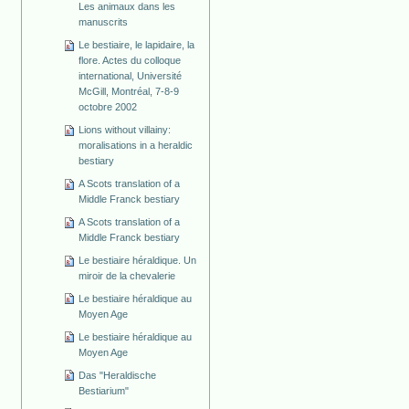
Les animaux dans les
manuscrits
Le bestiaire, le lapidaire, la
flore. Actes du colloque
international, Université
McGill, Montréal, 7-8-9
octobre 2002
Lions without villainy:
moralisations in a heraldic
bestiary
A Scots translation of a
Middle Franck bestiary
A Scots translation of a
Middle Franck bestiary
Le bestiaire héraldique. Un
miroir de la chevalerie
Le bestiaire héraldique au
Moyen Age
Le bestiaire héraldique au
Moyen Age
Das "Heraldische
Bestiarium"