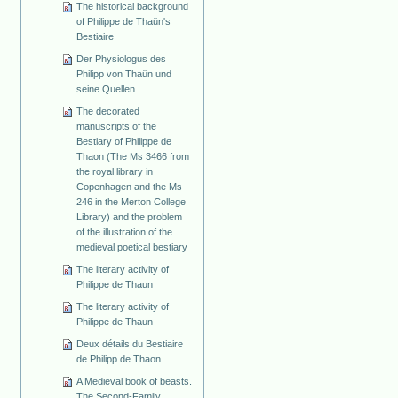
The historical background
of Philippe de Thaün's
Bestiaire
Der Physiologus des
Philipp von Thaün und
seine Quellen
The decorated
manuscripts of the
Bestiary of Philippe de
Thaon (The Ms 3466 from
the royal library in
Copenhagen and the Ms
246 in the Merton College
Library) and the problem
of the illustration of the
medieval poetical bestiary
The literary activity of
Philippe de Thaun
The literary activity of
Philippe de Thaun
Deux détails du Bestiaire
de Philipp de Thaon
A Medieval book of beasts.
The Second-Family