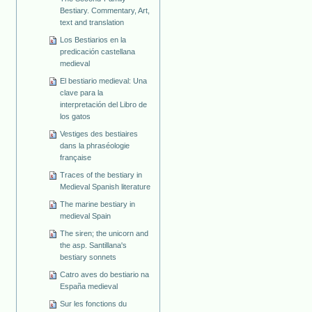
Bestiary. Commentary, Art,
text and translation
Los Bestiarios en la
predicación castellana
medieval
El bestiario medieval: Una
clave para la
interpretación del Libro de
los gatos
Vestiges des bestiaires
dans la phraséologie
française
Traces of the bestiary in
Medieval Spanish literature
The marine bestiary in
medieval Spain
The siren; the unicorn and
the asp. Santillana's
bestiary sonnets
Catro aves do bestiario na
España medieval
Sur les fonctions du