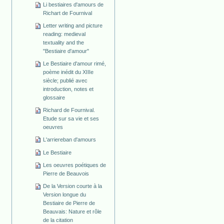
Li bestiaires d'amours de
Richart de Fournival
Letter writing and picture
reading: medieval
textuality and the
"Bestiaire d'amour"
Le Bestiaire d'amour rimé,
poème inédit du XIIIe
siècle; publié avec
introduction, notes et
glossaire
Richard de Fournival.
Etude sur sa vie et ses
oeuvres
L'arriereban d'amours
Le Bestiaire
Les oeuvres poétiques de
Pierre de Beauvois
De la Version courte à la
Version longue du
Bestiaire de Pierre de
Beauvais: Nature et rôle
de la citation