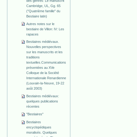
des genres: Le manuscrit
Cambridge, UL, Gg. 65
("Quatrième famille" du
Bestiaire latin)
Autres notes sur le
bestiaire de Villon: IV: Les
rapaces
Bestiaires médiévaux.
Nouvelles perspectives
sur les manuscrits et les
traditions
textuelles.Communications
présentées au XVe
Colloque de la Société
Internationale Renardienne
(Louvain-la-Neuve, 19-22
août 2003)
Bestiaires médiévaux:
quelques publications
récentes
"Bestiaires"
Bestiaires
encyclopédiques
moralisés. Quelques