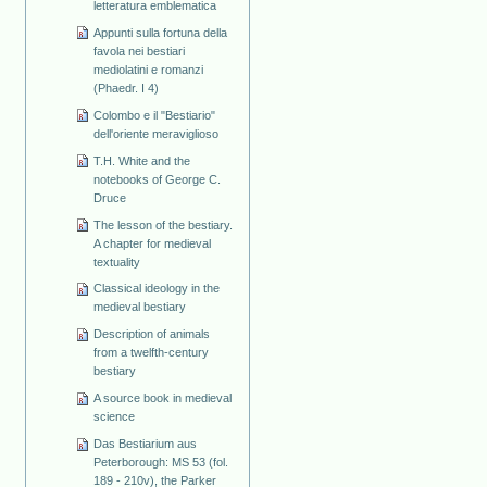
letteratura emblematica
Appunti sulla fortuna della
favola nei bestiari
mediolatini e romanzi
(Phaedr. I 4)
Colombo e il "Bestiario"
dell'oriente meraviglioso
T.H. White and the
notebooks of George C.
Druce
The lesson of the bestiary.
A chapter for medieval
textuality
Classical ideology in the
medieval bestiary
Description of animals
from a twelfth-century
bestiary
A source book in medieval
science
Das Bestiarium aus
Peterborough: MS 53 (fol.
189 - 210v), the Parker