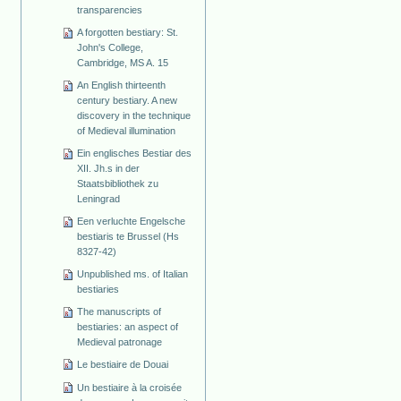
transparencies
A forgotten bestiary: St.
John's College,
Cambridge, MS A. 15
An English thirteenth
century bestiary. A new
discovery in the technique
of Medieval illumination
Ein englisches Bestiar des
XII. Jh.s in der
Staatsbibliothek zu
Leningrad
Een verluchte Engelsche
bestiaris te Brussel (Hs
8327-42)
Unpublished ms. of Italian
bestiaries
The manuscripts of
bestiaries: an aspect of
Medieval patronage
Le bestiaire de Douai
Un bestiaire à la croisée