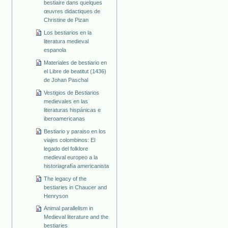
bestiaire dans quelques
œuvres didactiques de
Christine de Pizan
Los bestiarios en la
literatura medieval
espanola
Materiales de bestiario en
el Libre de beatitut (1436)
de Johan Paschal
Vestigios de Bestiarios
medievales en las
literaturas hispánicas e
iberoamericanas
Bestiario y paraiso en los
viajes colombinos: El
legado del folklore
medieval europeo a la
historiagrafía americanista
The legacy of the
bestiaries in Chaucer and
Henryson
Animal parallelism in
Medieval literature and the
bestiaries