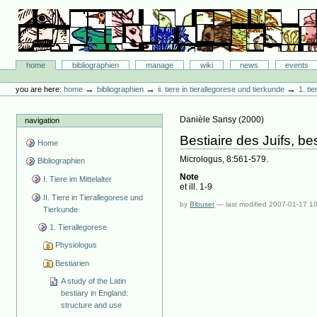
Skip
to
content.
|
Skip
Bibliographie-Portal
to
Sections
home
bibliographien
manage
wiki
news
events
navigation
Personal
tools
→
→
→
you are here:
home
bibliographien
ii. tiere in tierallegorese und tierkunde
1. ti
Danièle Sansy
(
2000
)
navigation
Bestiaire des Juifs, be
Home
Micrologus, 8:561-579.
Bibliographien
Note
I. Tiere im Mittelalter
et ill. 1-9
II. Tiere in Tierallegorese und
by
Bibuser
—
last modified
2007-01-17 1
Tierkunde
1. Tierallegorese
Physiologus
Bestiarien
A study of the Latin
bestiary in England:
structure and use