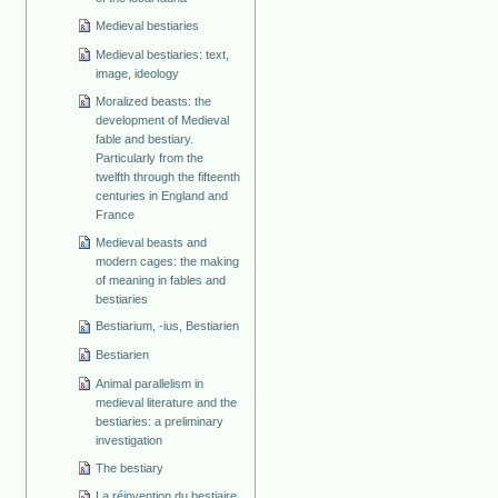
Medieval bestiaries
Medieval bestiaries: text,
image, ideology
Moralized beasts: the
development of Medieval
fable and bestiary.
Particularly from the
twelfth through the fifteenth
centuries in England and
France
Medieval beasts and
modern cages: the making
of meaning in fables and
bestiaries
Bestiarium, -ius, Bestiarien
Bestiarien
Animal parallelism in
medieval literature and the
bestiaries: a preliminary
investigation
The bestiary
La réinvention du bestiaire