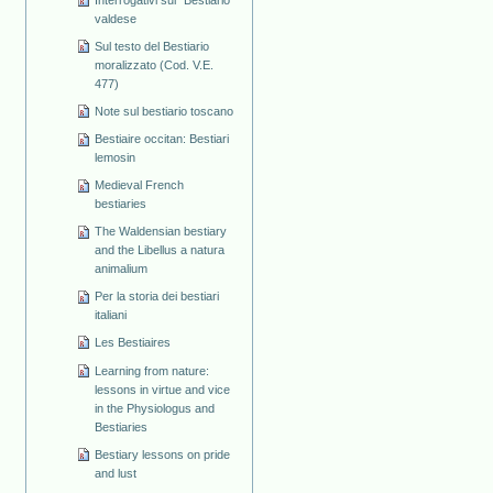
valdese
Sul testo del Bestiario
moralizzato (Cod. V.E.
477)
Note sul bestiario toscano
Bestiaire occitan: Bestiari
lemosin
Medieval French
bestiaries
The Waldensian bestiary
and the Libellus a natura
animalium
Per la storia dei bestiari
italiani
Les Bestiaires
Learning from nature:
lessons in virtue and vice
in the Physiologus and
Bestiaries
Bestiary lessons on pride
and lust