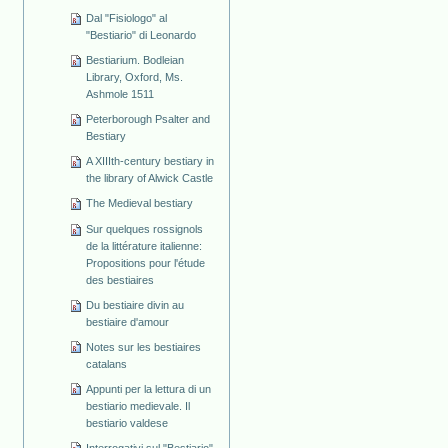
Dal "Fisiologo" al
"Bestiario" di Leonardo
Bestiarium. Bodleian
Library, Oxford, Ms.
Ashmole 1511
Peterborough Psalter and
Bestiary
A XIIIth-century bestiary in
the library of Alwick Castle
The Medieval bestiary
Sur quelques rossignols
de la littérature italienne:
Propositions pour l'étude
des bestiaires
Du bestiaire divin au
bestiaire d'amour
Notes sur les bestiaires
catalans
Appunti per la lettura di un
bestiario medievale. Il
bestiario valdese
Interrogativi sul "Bestiario"