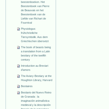
beestenboeken. Het
Beestenboek van Pierre
de Beauvais en het
Beestenboek van de
Liefde van Richart de
Fournival
Physiologus:
frühchristliche
Tiersymbolik. Aus dem
Griechischen übersetzt
The book of beasts being
a translation from a Latin
bestiary of the twelfth
century
Introduction au Breviari
d'amors
The Aviary-Bestiary at the
Houghton Library, Harvard
Bestiaires
Bestiario del Nuevo Reino
de Granada : la
imaginación animalística
medieval y la descripción
literaria de la naturaleza