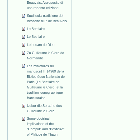
Beauvais. A proposito di
una recente edizione
Studi sulla tradizione del
Bestiaire di P. de Beauvais
Le Bestiaire
Le Bestiaire
Le besant de Dieu
Zu Guillaume le Clerc de
Normandie
Les miniatures du
manuscrit fr. 14969 de la
Bibliothèque Nationale de
Paris (Le Bestiaire de
Guillaume le Clerc) et la
tradition iconographique
franciscaine
Ueber die Sprache des
Guillaume le Clerc
Some doctrinal
implications of the
"Camput" and "Bestiaire"
of Philippe de Thaun