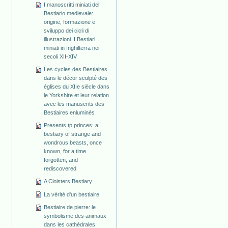
I manoscritti miniati del
Bestiario medievale:
origine, formazione e
sviluppo dei cicli di
illustrazioni. I Bestiari
miniati in Inghilterra nei
secoli XII-XIV
Les cycles des Bestiaires
dans le décor sculpté des
églises du XIIe siècle dans
le Yorkshire et leur relation
avec les manuscrits des
Bestiaires enluminés
Presents tp princes: a
bestiary of strange and
wondrous beasts, once
known, for a time
forgotten, and
rediscovered
A Cloisters Bestiary
La vérité d'un bestiaire
Bestiaire de pierre: le
symbolisme des animaux
dans les cathédrales