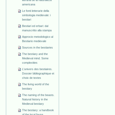
americana
Le fonti letterarie della
simbologia medievale: i
bestiari
Bestiari ed erbari: dal
manuscritto alla stampa
Approcio metodologico al
Bestiario medievale
Sources in the bestiaries
The bestiary and the
Medieval mind. Some
complexities
L'univers des bestiaires.
Dossier bibliographique et
choix de textes
The living world of the
bestiary
The naming of the beasts.
Natural history in the
Medieval bestiary
The bestiary: a handbook
of the local fauna