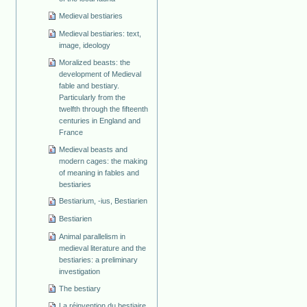
Medieval bestiaries
Medieval bestiaries: text,
image, ideology
Moralized beasts: the
development of Medieval
fable and bestiary.
Particularly from the
twelfth through the fifteenth
centuries in England and
France
Medieval beasts and
modern cages: the making
of meaning in fables and
bestiaries
Bestiarium, -ius, Bestiarien
Bestiarien
Animal parallelism in
medieval literature and the
bestiaries: a preliminary
investigation
The bestiary
La réinvention du bestiaire