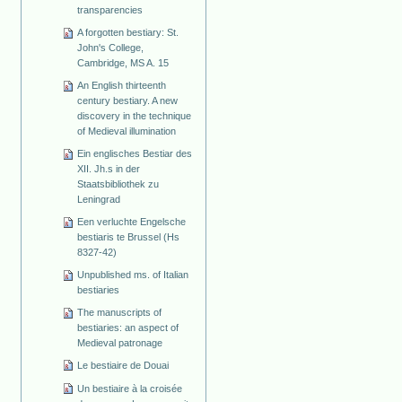
transparencies
A forgotten bestiary: St.
John's College,
Cambridge, MS A. 15
An English thirteenth
century bestiary. A new
discovery in the technique
of Medieval illumination
Ein englisches Bestiar des
XII. Jh.s in der
Staatsbibliothek zu
Leningrad
Een verluchte Engelsche
bestiaris te Brussel (Hs
8327-42)
Unpublished ms. of Italian
bestiaries
The manuscripts of
bestiaries: an aspect of
Medieval patronage
Le bestiaire de Douai
Un bestiaire à la croisée