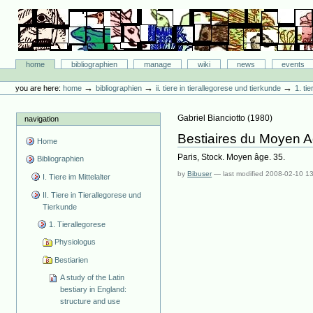
Skip
to
content.
|
Skip
Bibliographie-Portal
to
Sections
home
bibliographien
manage
wiki
news
events
navigation
Personal
tools
→
→
→
you are here:
home
bibliographien
ii. tiere in tierallegorese und tierkunde
1. ti
Gabriel Bianciotto
(
1980
)
navigation
Bestiaires du Moyen 
Home
Paris, Stock. Moyen âge. 35.
Bibliographien
by
Bibuser
—
last modified
2008-02-10 1
I. Tiere im Mittelalter
II. Tiere in Tierallegorese und
Tierkunde
1. Tierallegorese
Physiologus
Bestiarien
A study of the Latin
bestiary in England:
structure and use