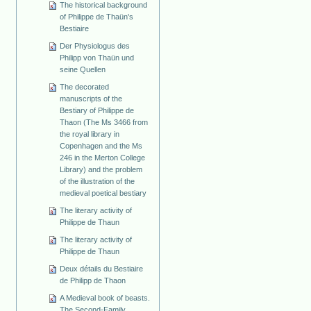
The historical background
of Philippe de Thaün's
Bestiaire
Der Physiologus des
Philipp von Thaün und
seine Quellen
The decorated
manuscripts of the
Bestiary of Philippe de
Thaon (The Ms 3466 from
the royal library in
Copenhagen and the Ms
246 in the Merton College
Library) and the problem
of the illustration of the
medieval poetical bestiary
The literary activity of
Philippe de Thaun
The literary activity of
Philippe de Thaun
Deux détails du Bestiaire
de Philipp de Thaon
A Medieval book of beasts.
The Second-Family