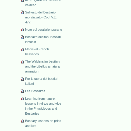
valdese
Sul testo del Bestiario
moralizzato (Cod. V.E.
477)
Note sul bestiario toscano
Bestiaire occitan: Bestiari
lemosin
Medieval French
bestiaries
The Waldensian bestiary
and the Libellus a natura
animalium
Per la storia dei bestiari
italiani
Les Bestiaires
Learning from nature:
lessons in virtue and vice
in the Physiologus and
Bestiaries
Bestiary lessons on pride
and lust