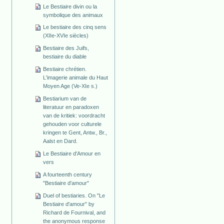
Le Bestiaire divin ou la
symbolique des animaux
Le bestiaire des cinq sens
(XIIe-XVIe siècles)
Bestiaire des Juifs,
bestiaire du diable
Bestiaire chrétien.
L'imagerie animale du Haut
Moyen Age (Ve-XIe s.)
Bestiarium van de
literatuur en paradoxen
van de kritiek: voordracht
gehouden voor culturele
kringen te Gent, Antw., Br.,
Aalst en Dard.
Le Bestiaire d'Amour en
vers
A fourteenth century
"Bestiaire d'amour"
Duel of bestiaries. On "Le
Bestiaire d'amour" by
Richard de Fournival, and
the anonymous response