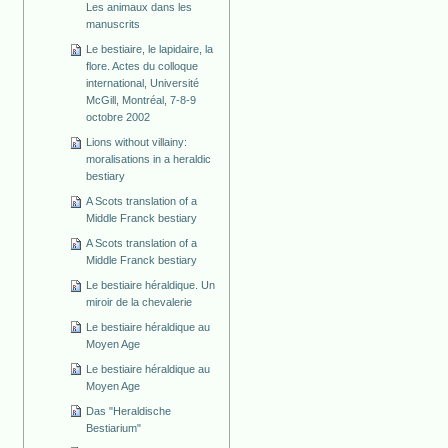
Les animaux dans les
manuscrits
Le bestiaire, le lapidaire, la
flore. Actes du colloque
international, Université
McGill, Montréal, 7-8-9
octobre 2002
Lions without villainy:
moralisations in a heraldic
bestiary
A Scots translation of a
Middle Franck bestiary
A Scots translation of a
Middle Franck bestiary
Le bestiaire héraldique. Un
miroir de la chevalerie
Le bestiaire héraldique au
Moyen Age
Le bestiaire héraldique au
Moyen Age
Das "Heraldische
Bestiarium"