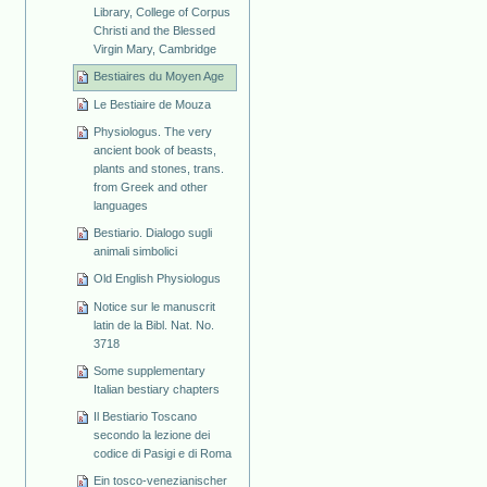
Library, College of Corpus
Christi and the Blessed
Virgin Mary, Cambridge
Bestiaires du Moyen Age
Le Bestiaire de Mouza
Physiologus. The very
ancient book of beasts,
plants and stones, trans.
from Greek and other
languages
Bestiario. Dialogo sugli
animali simbolici
Old English Physiologus
Notice sur le manuscrit
latin de la Bibl. Nat. No.
3718
Some supplementary
Italian bestiary chapters
Il Bestiario Toscano
secondo la lezione dei
codice di Pasigi e di Roma
Ein tosco-venezianischer