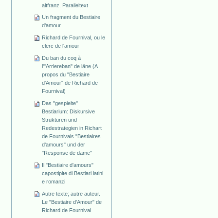
altfranz. Paralleltext
Un fragment du Bestiaire
d'amour
Richard de Fournival, ou le
clerc de l'amour
Du ban du coq à
l'"Arriereban" de lâne (A
propos du "Bestiaire
d'Amour" de Richard de
Fournival)
Das "gespielte"
Bestiarium: Diskursive
Strukturen und
Redestrategien in Richart
de Fournivals "Bestiaires
d'amours" und der
"Response de dame"
Il "Bestiaire d'amours"
capostipite di Bestiari latini
e romanzi
Autre texte; autre auteur.
Le "Bestiaire d'Amour" de
Richard de Fournival