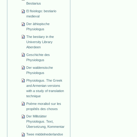
Bestiarius
El fisiologo: bestiario
medieval
Der äthiopische
Physiologus
The bestiary in the
University Library
Aberdeen
Geschichte des
Physiologus
Der waldensische
Physiologus
Physiologus. The Greek
and Armenian versions
with a study of translation
technique
Poème moralisé sur les
propétés des choses
Der Millstätter
Physiologus. Text,
Übersetzung, Kommentar
Twee middelnederlandse