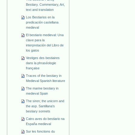
Bestiary. Commentary, Art,
text and translation
Los Bestiarios en la
predicación castellana
medieval
El bestiario medieval: Una
clave para la
interpretación del Libro de
los gatos
Vestiges des bestiaires
dans la phraséologie
française
Traces of the bestiary in
Medieval Spanish literature
The marine bestiary in
medieval Spain
The siren; the unicorn and
the asp. Santillana's
bestiary sonnets
Catro aves do bestiario na
España medieval
Sur les fonctions du