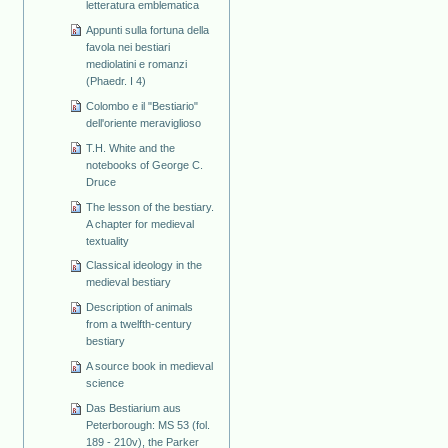
letteratura emblematica
Appunti sulla fortuna della
favola nei bestiari
mediolatini e romanzi
(Phaedr. I 4)
Colombo e il "Bestiario"
dell'oriente meraviglioso
T.H. White and the
notebooks of George C.
Druce
The lesson of the bestiary.
A chapter for medieval
textuality
Classical ideology in the
medieval bestiary
Description of animals
from a twelfth-century
bestiary
A source book in medieval
science
Das Bestiarium aus
Peterborough: MS 53 (fol.
189 - 210v), the Parker