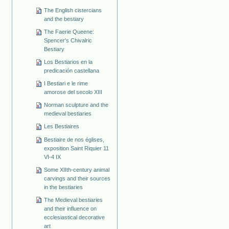
The English cistercians
and the bestiary
The Faerie Queene:
Spencer's Chivalric
Bestiary
Los Bestiarios en la
predicación castellana
I Bestiari e le rime
amorose del secolo XIII
Norman sculpture and the
medieval bestiaries
Les Bestiaires
Bestiaire de nos églises,
exposition Saint Riquier 11
VI-4 IX
Some XIIth-century animal
carvings and their sources
in the bestiaries
The Medieval bestiaries
and their influence on
ecclesiastical decorative
art