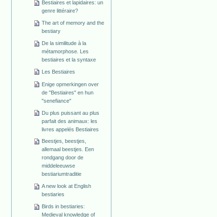
Bestiaires et lapidaires: un
genre littéraire?
The art of memory and the
bestiary
De la similitude à la
métamorphose. Les
bestiaires et la syntaxe
Les Bestiaires
Enige opmerkingen over
de "Bestiaires" en hun
"senefiance"
Du plus puissant au plus
parfait des animaux: les
livres appelés Bestiaires
Beestjes, beestjes,
allemaal beestjes. Een
rondgang door de
middeleeuwse
bestiariumtraditie
A new look at English
bestiaries
Birds in bestiaries:
Medieval knowledge of