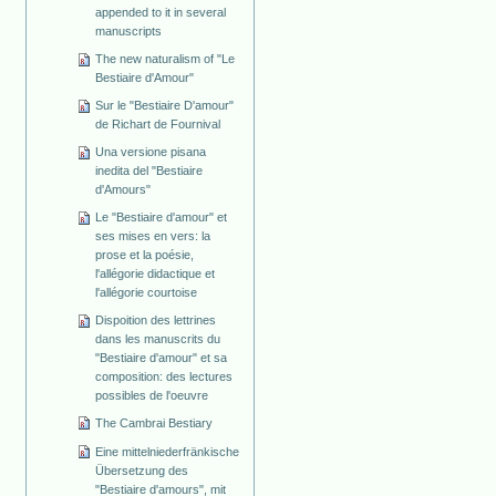
appended to it in several
manuscripts
The new naturalism of "Le
Bestiaire d'Amour"
Sur le "Bestiaire D'amour"
de Richart de Fournival
Una versione pisana
inedita del "Bestiaire
d'Amours"
Le "Bestiaire d'amour" et
ses mises en vers: la
prose et la poésie,
l'allégorie didactique et
l'allégorie courtoise
Dispoition des lettrines
dans les manuscrits du
"Bestiaire d'amour" et sa
composition: des lectures
possibles de l'oeuvre
The Cambrai Bestiary
Eine mittelniederfränkische
Übersetzung des
"Bestiaire d'amours", mit