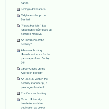
nature
Teologia del bestiario
Origine e sviluppo dei
Bestiari
"Figura bestialis". Les
fondements théoriques du
bestiaire médiéval
An Illustration of the
bestiary?
A baronial bestiary.
Heraldic evidence for the
patronage of ms. Bodley
764
Observations on the
Aberdeen bestiary
An unusual yogh in the
bestiary manuscript, a
palaeographical note
The Cambrai bestiary
Oxford University
bestiaries and their
publication as colour