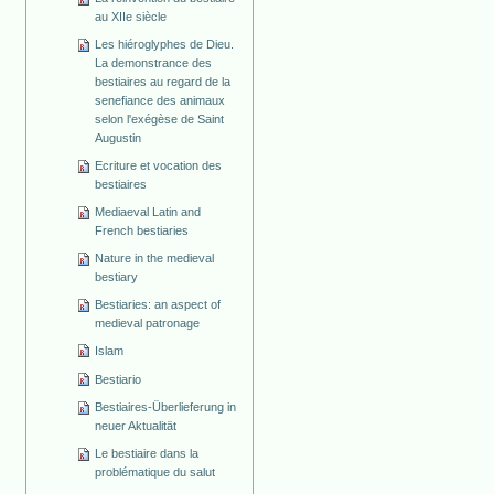
au XIIe siècle
Les hiéroglyphes de Dieu.
La demonstrance des
bestiaires au regard de la
senefiance des animaux
selon l'exégèse de Saint
Augustin
Ecriture et vocation des
bestiaires
Mediaeval Latin and
French bestiaries
Nature in the medieval
bestiary
Bestiaries: an aspect of
medieval patronage
Islam
Bestiario
Bestiaires-Überlieferung in
neuer Aktualität
Le bestiaire dans la
problématique du salut