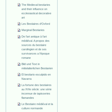
The Medieval bestiaries
and their influence on
ecclesiastical decorative
art
Les Bestiaires d'Oxford
Marginal Bestiaries
De l'art antique à l'art
médiéval. A propos des
sources du bestiaire
carolingien et de ses
survivances a l'époque
romane
Bild und Text in
mittelalterlichen Bestiarien
El bestiario esculpido en
Navarra
La fortune des bestiaires
au XVIe siècle: une série
inconnue de tapisseries
flamandes
Le Bestiaire médiéval et la
culture normande