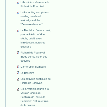
Li bestiaires d'amours de
Richart de Fournival
Letter writing and picture
reading: medieval
textuality and the
"Bestiaire d'amour"
Le Bestiaire d'amour rimé,
poème inédit du XIIIe
siècle; publié avec
introduction, notes et
glossaire
Richard de Fournival.
Etude sur sa vie et ses
oeuvres
L'arriereban d'amours
Le Bestiaire
Les oeuvres poétiques de
Pierre de Beauvois
De la Version courte à la
Version longue du
Bestiaire de Pierre de
Beauvais: Nature et rôle
de la citation