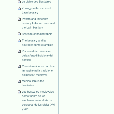
Le diable des Bestiaires
Zoology in the medieval
Latin bestiary
Twelfth and thirteenth-
century Latin sermons and
the Latin bestiary
Bestiaire et hagiographie
The bestiary and its
sources: some examples
Per una determinazione
della sfera di fruizione dei
bestiari
Considerazioni su parola e
immagine nella tradizione
dei bestiari medievali
Medical lore in the
bestiaries
Los bestiarios medievales
como fuente de los
emblemas naturalísticos
europeos de los siglos XVI
y XVII