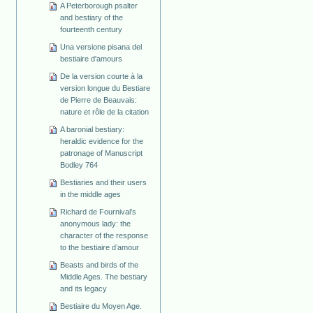
A Peterborough psalter
and bestiary of the
fourteenth century
Una versione pisana del
bestiaire d'amours
De la version courte à la
version longue du Bestiare
de Pierre de Beauvais:
nature et rôle de la citation
A baronial bestiary:
heraldic evidence for the
patronage of Manuscript
Bodley 764
Bestiaries and their users
in the middle ages
Richard de Fournival’s
anonymous lady: the
character of the response
to the bestiaire d’amour
Beasts and birds of the
Middle Ages. The bestiary
and its legacy
Bestiaire du Moyen Age.