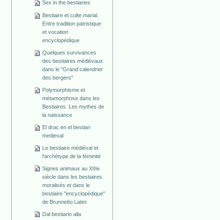
Sex in the bestiaries
Bestiaire et culte marial.
Entre tradition patristique
et vocation
encyclopédique
Quelques survivances
des bestiaires médiévaux
dans le "Grand calendrier
des bergers"
Polymorphisme et
métamorphose dans les
Bestiaires. Les mythes de
la naissance
El drac en el bestiari
medieval
Le bestiaire médiéval et
l'archétype de la féminité
Signes animaux au XIIIe
siècle dans les bestiaires
moralisés et dans le
bestiaire "encyclopédique"
de Brunnetto Latini
Dal bestiario alla