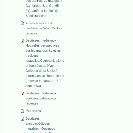
des genres: Le manuscrit
Cambridge, UL, Gg. 65
("Quatrième famille" du
Bestiaire latin)
Autres notes sur le
bestiaire de Villon: IV: Les
rapaces
Bestiaires médiévaux.
Nouvelles perspectives
sur les manuscrits et les
traditions
textuelles.Communications
présentées au XVe
Colloque de la Société
Internationale Renardienne
(Louvain-la-Neuve, 19-22
août 2003)
Bestiaires médiévaux:
quelques publications
récentes
"Bestiaires"
Bestiaires
encyclopédiques
moralisés. Quelques