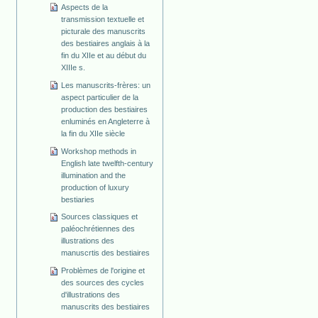
Aspects de la
transmission textuelle et
picturale des manuscrits
des bestiaires anglais à la
fin du XIIe et au début du
XIIIe s.
Les manuscrits-frères: un
aspect particulier de la
production des bestiaires
enluminés en Angleterre à
la fin du XIIe siècle
Workshop methods in
English late twelfth-century
illumination and the
production of luxury
bestiaries
Sources classiques et
paléochrétiennes des
illustrations des
manuscrtis des bestiaires
Problèmes de l'origine et
des sources des cycles
d'illustrations des
manuscrits des bestiaires