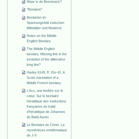
Waar is de Beestearis?
"Bestiario"
Bestiarien im
Spannungsfeld zwischen
Mittelalter und Moderne
Notes on the Middle
English Bestiary
The Middle English
bestiary. Missing link in the
evolution of the alliterative
long line?
Harley 6149, ff. 15v-42. A
Scots translation of a
Middle French bestiary
L'écu, une fenêtre sur le
cœur. Sur le bestiaire
héraldique des traductions
françaises du traité
d'héraldique de Johannes
de Bado Aureo
Le Bestiaire du Christ. La
mystérieuse emblématique
de J-X