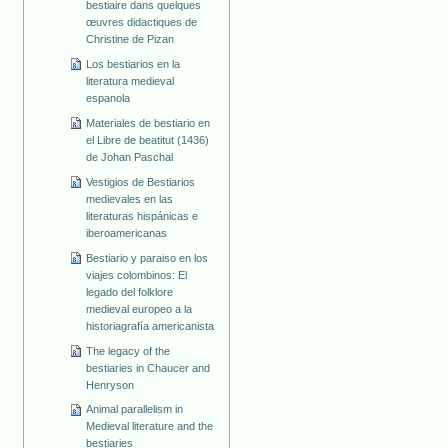
bestiaire dans quelques
œuvres didactiques de
Christine de Pizan
Los bestiarios en la
literatura medieval
espanola
Materiales de bestiario en
el Libre de beatitut (1436)
de Johan Paschal
Vestigios de Bestiarios
medievales en las
literaturas hispánicas e
iberoamericanas
Bestiario y paraiso en los
viajes colombinos: El
legado del folklore
medieval europeo a la
historiagrafía americanista
The legacy of the
bestiaries in Chaucer and
Henryson
Animal parallelism in
Medieval literature and the
bestiaries