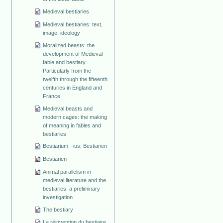
Medieval bestiaries
Medieval bestiaries: text,
image, ideology
Moralized beasts: the
development of Medieval
fable and bestiary.
Particularly from the
twelfth through the fifteenth
centuries in England and
France
Medieval beasts and
modern cages: the making
of meaning in fables and
bestiaries
Bestiarium, -ius, Bestiarien
Bestiarien
Animal parallelism in
medieval literature and the
bestiaries: a preliminary
investigation
The bestiary
La réinvention du bestiaire