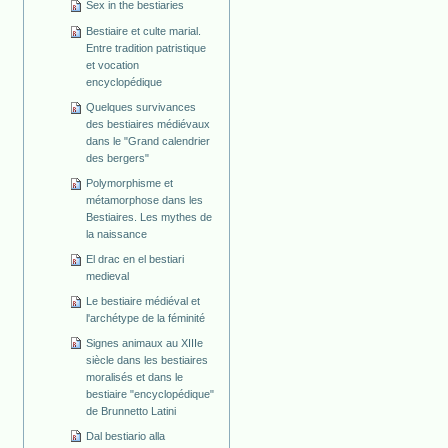
Sex in the bestiaries
Bestiaire et culte marial.
Entre tradition patristique
et vocation
encyclopédique
Quelques survivances
des bestiaires médiévaux
dans le "Grand calendrier
des bergers"
Polymorphisme et
métamorphose dans les
Bestiaires. Les mythes de
la naissance
El drac en el bestiari
medieval
Le bestiaire médiéval et
l'archétype de la féminité
Signes animaux au XIIIe
siècle dans les bestiaires
moralisés et dans le
bestiaire "encyclopédique"
de Brunnetto Latini
Dal bestiario alla