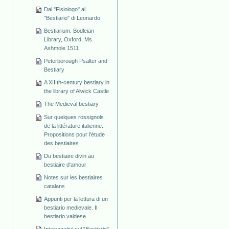
Dal "Fisiologo" al
"Bestiario" di Leonardo
Bestiarium. Bodleian
Library, Oxford, Ms.
Ashmole 1511
Peterborough Psalter and
Bestiary
A XIIIth-century bestiary in
the library of Alwick Castle
The Medieval bestiary
Sur quelques rossignols
de la littérature italienne:
Propositions pour l'étude
des bestiaires
Du bestiaire divin au
bestiaire d'amour
Notes sur les bestiaires
catalans
Appunti per la lettura di un
bestiario medievale. Il
bestiario valdese
Interrogativi sul "Bestiario"