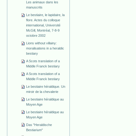
Les animaux dans les
manuscrits
Le bestiaire, le lapidaire, la
flore. Actes du colloque
international, Université
McGill, Montréal, 7-8-9
octobre 2002
Lions without villainy:
moralisations in a heraldic
bestiary
A Scots translation of a
Middle Franck bestiary
A Scots translation of a
Middle Franck bestiary
Le bestiaire héraldique. Un
miroir de la chevalerie
Le bestiaire héraldique au
Moyen Age
Le bestiaire héraldique au
Moyen Age
Das "Heraldische
Bestiarium"