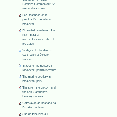
Bestiary. Commentary, Art,
text and translation
Los Bestiarios en la
predicación castellana
medieval
El bestiario medieval: Una
clave para la
interpretación del Libro de
los gatos
Vestiges des bestiaires
dans la phraséologie
française
Traces of the bestiary in
Medieval Spanish literature
The marine bestiary in
medieval Spain
The siren; the unicorn and
the asp. Santillana's
bestiary sonnets
Catro aves do bestiario na
España medieval
Sur les fonctions du