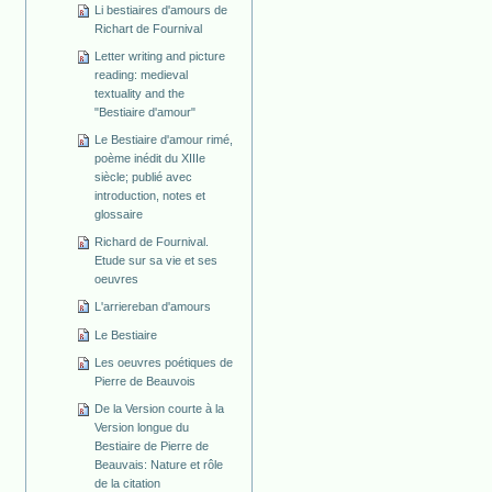
Li bestiaires d'amours de
Richart de Fournival
Letter writing and picture
reading: medieval
textuality and the
"Bestiaire d'amour"
Le Bestiaire d'amour rimé,
poème inédit du XIIIe
siècle; publié avec
introduction, notes et
glossaire
Richard de Fournival.
Etude sur sa vie et ses
oeuvres
L'arriereban d'amours
Le Bestiaire
Les oeuvres poétiques de
Pierre de Beauvois
De la Version courte à la
Version longue du
Bestiaire de Pierre de
Beauvais: Nature et rôle
de la citation