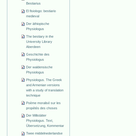
Bestiarius
El fisiologo: bestiario
medieval
Der äthiopische
Physiologus
The bestiary in the
University Library
Aberdeen
Geschichte des
Physiologus
Der waldensische
Physiologus
Physiologus. The Greek
and Armenian versions
with a study of translation
technique
Poème moralisé sur les
propétés des choses
Der Millstätter
Physiologus. Text,
Übersetzung, Kommentar
Twee middelnederlandse