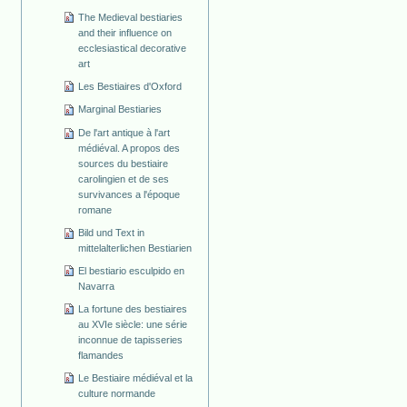
The Medieval bestiaries
and their influence on
ecclesiastical decorative
art
Les Bestiaires d'Oxford
Marginal Bestiaries
De l'art antique à l'art
médiéval. A propos des
sources du bestiaire
carolingien et de ses
survivances a l'époque
romane
Bild und Text in
mittelalterlichen Bestiarien
El bestiario esculpido en
Navarra
La fortune des bestiaires
au XVIe siècle: une série
inconnue de tapisseries
flamandes
Le Bestiaire médiéval et la
culture normande