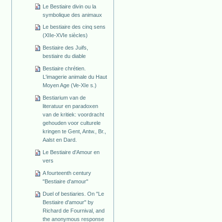
Le Bestiaire divin ou la
symbolique des animaux
Le bestiaire des cinq sens
(XIIe-XVIe siècles)
Bestiaire des Juifs,
bestiaire du diable
Bestiaire chrétien.
L'imagerie animale du Haut
Moyen Age (Ve-XIe s.)
Bestiarium van de
literatuur en paradoxen
van de kritiek: voordracht
gehouden voor culturele
kringen te Gent, Antw., Br.,
Aalst en Dard.
Le Bestiaire d'Amour en
vers
A fourteenth century
"Bestiaire d'amour"
Duel of bestiaries. On "Le
Bestiaire d'amour" by
Richard de Fournival, and
the anonymous response