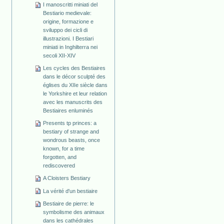
I manoscritti miniati del
Bestiario medievale:
origine, formazione e
sviluppo dei cicli di
illustrazioni. I Bestiari
miniati in Inghilterra nei
secoli XII-XIV
Les cycles des Bestiaires
dans le décor sculpté des
églises du XIIe siècle dans
le Yorkshire et leur relation
avec les manuscrits des
Bestiaires enluminés
Presents tp princes: a
bestiary of strange and
wondrous beasts, once
known, for a time
forgotten, and
rediscovered
A Cloisters Bestiary
La vérité d'un bestiaire
Bestiaire de pierre: le
symbolisme des animaux
dans les cathédrales