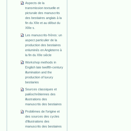
Aspects de la
transmission textuelle et
picturale des manuscrits
des bestiaires anglais à la
fin du XIIe et au début du
XIIIe s.
Les manuscrits-frères: un
aspect particulier de la
production des bestiaires
enluminés en Angleterre à
la fin du XIIe siècle
Workshop methods in
English late twelfth-century
illumination and the
production of luxury
bestiaries
Sources classiques et
paléochrétiennes des
illustrations des
manuscrtis des bestiaires
Problèmes de l'origine et
des sources des cycles
d'illustrations des
manuscrits des bestiaires