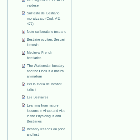
valdese
Sul testo del Bestiario
moralizzato (Cod. V.E.
477)
Note sul bestiario toscano
Bestiaire occitan: Bestiari
lemosin
Medieval French
bestiaries
The Waldensian bestiary
and the Libellus a natura
animalium
Per la storia dei bestiari
italiani
Les Bestiaires
Learning from nature:
lessons in virtue and vice
in the Physiologus and
Bestiaries
Bestiary lessons on pride
and lust