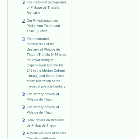
The historical background
of Philippe de Thaün's
Bestiaire
Der Physiologus des
Philipp von Thaün und
seine Quellen
The decorated
manuscripts of the
Bestiary of Philippe de
Thaon (The Ms 3466 from
the royal library in
Copenhagen and the Ms
246 in the Merton College
Library) and the problem
of the illustration of the
medieval poetical bestiary
The literary activity of
Philippe de Thaun
The literary activity of
Philippe de Thaun
Deux détails du Bestiaire
de Philipp de Thaon
A Medieval book of beasts.
The Second-Family