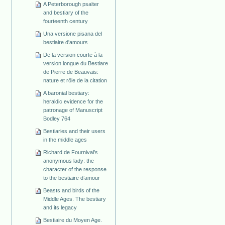
A Peterborough psalter
and bestiary of the
fourteenth century
Una versione pisana del
bestiaire d'amours
De la version courte à la
version longue du Bestiare
de Pierre de Beauvais:
nature et rôle de la citation
A baronial bestiary:
heraldic evidence for the
patronage of Manuscript
Bodley 764
Bestiaries and their users
in the middle ages
Richard de Fournival’s
anonymous lady: the
character of the response
to the bestiaire d’amour
Beasts and birds of the
Middle Ages. The bestiary
and its legacy
Bestiaire du Moyen Age.