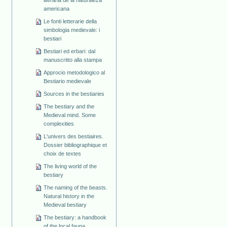
americana
Le fonti letterarie della
simbologia medievale: i
bestiari
Bestiari ed erbari: dal
manuscritto alla stampa
Approcio metodologico al
Bestiario medievale
Sources in the bestiaries
The bestiary and the
Medieval mind. Some
complexities
L'univers des bestiaires.
Dossier bibliographique et
choix de textes
The living world of the
bestiary
The naming of the beasts.
Natural history in the
Medieval bestiary
The bestiary: a handbook
of the local fauna