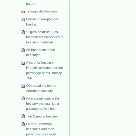
nature
Teologia del bestiario
Origine e sviluppo dei
Bestiari
"Figura bestialis". Les
fondements théoriques du
bestiaire médiéval
An Illustration of the
bestiary?
A baronial bestiary.
Heraldic evidence for the
patronage of ms. Bodley
764
Observations on the
Aberdeen bestiary
An unusual yogh in the
bestiary manuscript, a
palaeographical note
The Cambrai bestiary
Oxford University
bestiaries and their
publication as colour