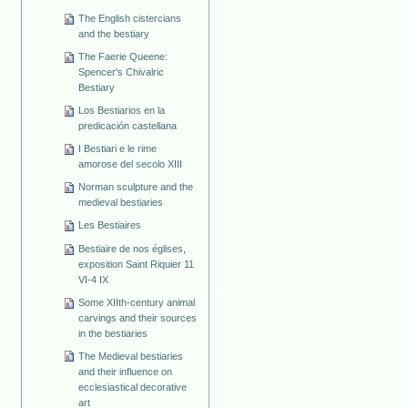
The English cistercians
and the bestiary
The Faerie Queene:
Spencer's Chivalric
Bestiary
Los Bestiarios en la
predicación castellana
I Bestiari e le rime
amorose del secolo XIII
Norman sculpture and the
medieval bestiaries
Les Bestiaires
Bestiaire de nos églises,
exposition Saint Riquier 11
VI-4 IX
Some XIIth-century animal
carvings and their sources
in the bestiaries
The Medieval bestiaries
and their influence on
ecclesiastical decorative
art