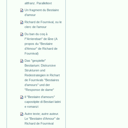
altfranz. Paralleltext
Un fragment du Bestiaire
d'amour
Richard de Fournival, ou le
clerc de l'amour
Du ban du coq à
l'"Arriereban" de lâne (A
propos du "Bestiaire
d'Amour" de Richard de
Fournival)
Das "gespielte"
Bestiarium: Diskursive
Strukturen und
Redestrategien in Richart
de Fournivals "Bestiaires
d'amours" und der
"Response de dame"
Il "Bestiaire d'amours"
capostipite di Bestiari latini
e romanzi
Autre texte; autre auteur.
Le "Bestiaire d'Amour" de
Richard de Fournival