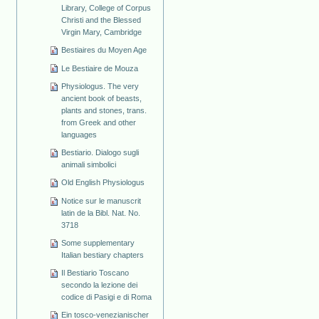
Library, College of Corpus
Christi and the Blessed
Virgin Mary, Cambridge
Bestiaires du Moyen Age
Le Bestiaire de Mouza
Physiologus. The very
ancient book of beasts,
plants and stones, trans.
from Greek and other
languages
Bestiario. Dialogo sugli
animali simbolici
Old English Physiologus
Notice sur le manuscrit
latin de la Bibl. Nat. No.
3718
Some supplementary
Italian bestiary chapters
Il Bestiario Toscano
secondo la lezione dei
codice di Pasigi e di Roma
Ein tosco-venezianischer