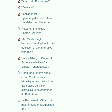
Waar is de Beestearis?
"Bestiario"
Bestiarien im
Spannungsfeld zwischen
Mittelalter und Moderne
Notes on the Middle
English Bestiary
The Middle English
bestiary. Missing link in the
evolution of the alliterative
long line?
Harley 6149, ff. 15v-42. A
Scots translation of a
Middle French bestiary
L'écu, une fenêtre sur le
cœur. Sur le bestiaire
héraldique des traductions
françaises du traité
d'héraldique de Johannes
de Bado Aureo
Le Bestiaire du Christ. La
mystérieuse emblématique
de J-X