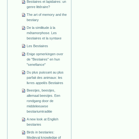
Bestiaires et lapidaires: un
genre littéraire?
The art of memory and the
bestiary
De la similitude à la
métamorphose. Les
bestiaires et la syntaxe
Les Bestiaires
Enige opmerkingen over
de "Bestiaires" en hun
"senefiance"
Du plus puissant au plus
parfait des animaux: les
livres appelés Bestiaires
Beestjes, beestjes,
allemaal beestjes. Een
rondgang door de
middeleeuwse
bestiariumtraditie
A new look at English
bestiaries
Birds in bestiaries:
Medieval knowledge of