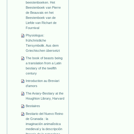
beestenboeken. Het
Beestenboek van Pierre
de Beauvais en het
Beestenboek van de
Liefde van Richart de
Fournival
Physiologus:
frühchristliche
Tiersymbolik. Aus dem
Griechischen übersetzt
The book of beasts being
a translation from a Latin
bestiary of the twelfth
century
Introduction au Breviari
d'amors
The Aviary-Bestiary at the
Houghton Library, Harvard
Bestiaires
Bestiario del Nuevo Reino
de Granada : la
imaginación animalística
medieval y la descripción
literaria de la naturaleza