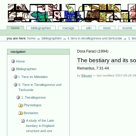
Skip
to
content.
|
Skip
Bibliographie-Portal
to
Sections
home
bibliographien
manage
wiki
news
events
navigation
Personal
tools
→
→
→
you are here:
home
bibliographien
ii. tiere in tierallegorese und tierkunde
1. ti
Dora Faraci
(
1994
)
navigation
The bestiary and its 
Home
Reinardus, 7:31-44.
Bibliographien
by
Bibuser
—
last modified
2007-06-28 0
I. Tiere im Mittelalter
II. Tiere in Tierallegorese und
Tierkunde
1. Tierallegorese
Physiologus
Bestiarien
A study of the Latin
bestiary in England:
structure and use