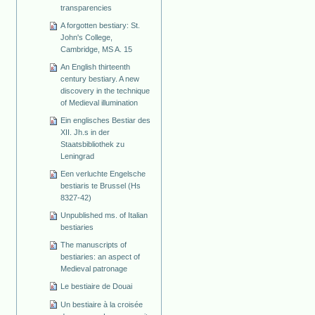
transparencies
A forgotten bestiary: St.
John's College,
Cambridge, MS A. 15
An English thirteenth
century bestiary. A new
discovery in the technique
of Medieval illumination
Ein englisches Bestiar des
XII. Jh.s in der
Staatsbibliothek zu
Leningrad
Een verluchte Engelsche
bestiaris te Brussel (Hs
8327-42)
Unpublished ms. of Italian
bestiaries
The manuscripts of
bestiaries: an aspect of
Medieval patronage
Le bestiaire de Douai
Un bestiaire à la croisée