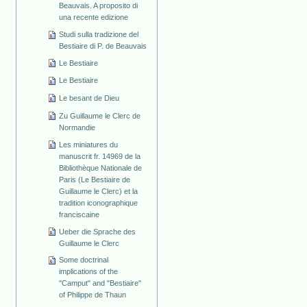
Beauvais. A proposito di
una recente edizione
Studi sulla tradizione del
Bestiaire di P. de Beauvais
Le Bestiaire
Le Bestiaire
Le besant de Dieu
Zu Guillaume le Clerc de
Normandie
Les miniatures du
manuscrit fr. 14969 de la
Bibliothèque Nationale de
Paris (Le Bestiaire de
Guillaume le Clerc) et la
tradition iconographique
franciscaine
Ueber die Sprache des
Guillaume le Clerc
Some doctrinal
implications of the
"Camput" and "Bestiaire"
of Philippe de Thaun