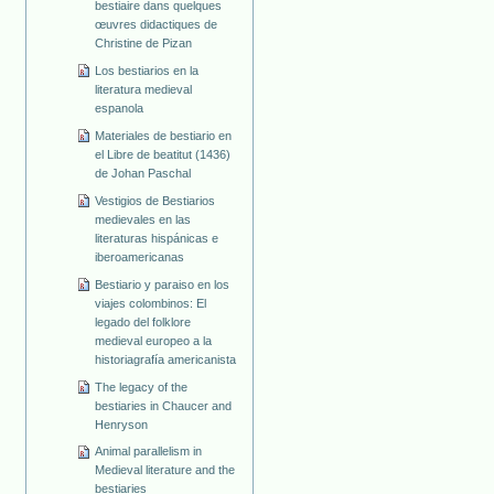
bestiaire dans quelques
œuvres didactiques de
Christine de Pizan
Los bestiarios en la
literatura medieval
espanola
Materiales de bestiario en
el Libre de beatitut (1436)
de Johan Paschal
Vestigios de Bestiarios
medievales en las
literaturas hispánicas e
iberoamericanas
Bestiario y paraiso en los
viajes colombinos: El
legado del folklore
medieval europeo a la
historiagrafía americanista
The legacy of the
bestiaries in Chaucer and
Henryson
Animal parallelism in
Medieval literature and the
bestiaries