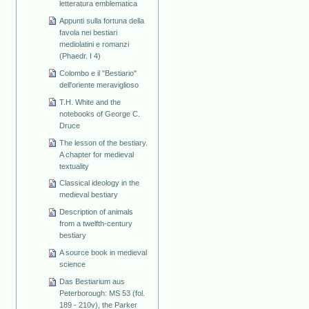
letteratura emblematica
Appunti sulla fortuna della
favola nei bestiari
mediolatini e romanzi
(Phaedr. I 4)
Colombo e il "Bestiario"
dell'oriente meraviglioso
T.H. White and the
notebooks of George C.
Druce
The lesson of the bestiary.
A chapter for medieval
textuality
Classical ideology in the
medieval bestiary
Description of animals
from a twelfth-century
bestiary
A source book in medieval
science
Das Bestiarium aus
Peterborough: MS 53 (fol.
189 - 210v), the Parker