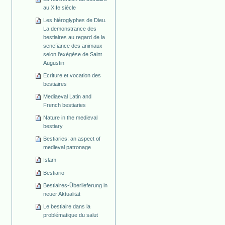
au XIIe siècle
Les hiéroglyphes de Dieu.
La demonstrance des
bestiaires au regard de la
senefiance des animaux
selon l'exégèse de Saint
Augustin
Ecriture et vocation des
bestiaires
Mediaeval Latin and
French bestiaries
Nature in the medieval
bestiary
Bestiaries: an aspect of
medieval patronage
Islam
Bestiario
Bestiaires-Überlieferung in
neuer Aktualität
Le bestiaire dans la
problématique du salut