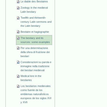
Le diable des Bestiaires
Zoology in the medieval
Latin bestiary
Twelfth and thirteenth-
century Latin sermons and
the Latin bestiary
Bestiaire et hagiographie
The bestiary and its
sources: some examples
Per una determinazione
della sfera di fruizione dei
bestiari
Considerazioni su parola e
immagine nella tradizione
dei bestiari medievali
Medical lore in the
bestiaries
Los bestiarios medievales
como fuente de los
emblemas naturalísticos
europeos de los siglos XVI
y XVII