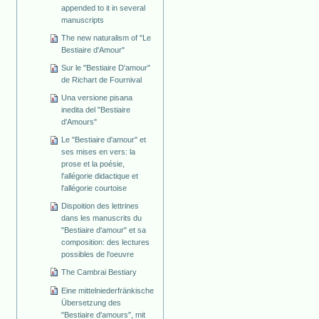
appended to it in several
manuscripts
The new naturalism of "Le
Bestiaire d'Amour"
Sur le "Bestiaire D'amour"
de Richart de Fournival
Una versione pisana
inedita del "Bestiaire
d'Amours"
Le "Bestiaire d'amour" et
ses mises en vers: la
prose et la poésie,
l'allégorie didactique et
l'allégorie courtoise
Dispoition des lettrines
dans les manuscrits du
"Bestiaire d'amour" et sa
composition: des lectures
possibles de l'oeuvre
The Cambrai Bestiary
Eine mittelniederfränkische
Übersetzung des
"Bestiaire d'amours", mit