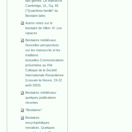
des genres: Le manuscrit
Cambridge, UL, Gg. 65
("Quatrième famille" du
Bestiaire latin)
Autres notes sur le
bestiaire de Villon: IV: Les
rapaces
Bestiaires médiévaux.
Nouvelles perspectives
sur les manuscrits et les
traditions
textuelles.Communications
présentées au XVe
Colloque de la Société
Internationale Renardienne
(Louvain-la-Neuve, 19-22
août 2003)
Bestiaires médiévaux:
quelques publications
récentes
"Bestiaires"
Bestiaires
encyclopédiques
moralisés. Quelques