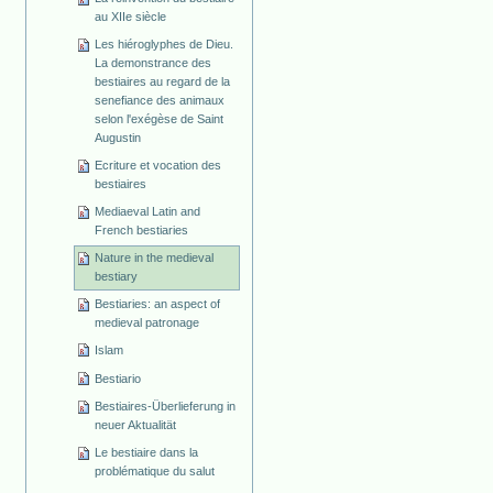
au XIIe siècle
Les hiéroglyphes de Dieu.
La demonstrance des
bestiaires au regard de la
senefiance des animaux
selon l'exégèse de Saint
Augustin
Ecriture et vocation des
bestiaires
Mediaeval Latin and
French bestiaries
Nature in the medieval
bestiary
Bestiaries: an aspect of
medieval patronage
Islam
Bestiario
Bestiaires-Überlieferung in
neuer Aktualität
Le bestiaire dans la
problématique du salut