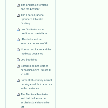
The English cistercians
and the bestiary
The Faerie Queene:
Spencer's Chivalric
Bestiary
Los Bestiarios en la
predicación castellana
I Bestiari e le rime
amorose del secolo XIII
Norman sculpture and the
medieval bestiaries
Les Bestiaires
Bestiaire de nos églises,
exposition Saint Riquier 11
VI-4 IX
Some XIIth-century animal
carvings and their sources
in the bestiaries
The Medieval bestiaries
and their influence on
ecclesiastical decorative
art