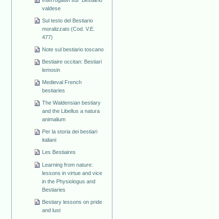
valdese
Sul testo del Bestiario
moralizzato (Cod. V.E.
477)
Note sul bestiario toscano
Bestiaire occitan: Bestiari
lemosin
Medieval French
bestiaries
The Waldensian bestiary
and the Libellus a natura
animalium
Per la storia dei bestiari
italiani
Les Bestiaires
Learning from nature:
lessons in virtue and vice
in the Physiologus and
Bestiaries
Bestiary lessons on pride
and lust