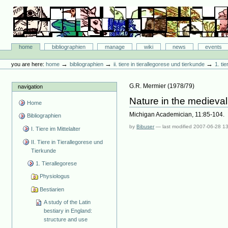
Skip
to
content.
|
Skip
Bibliographie-Portal
to
Sections
home
bibliographien
manage
wiki
news
events
navigation
Personal
tools
→
→
→
you are here:
home
bibliographien
ii. tiere in tierallegorese und tierkunde
1. ti
G.R. Mermier
(
1978/79
)
navigation
Nature in the medieval
Home
Michigan Academician, 11:85-104.
Bibliographien
by
Bibuser
—
last modified
2007-06-28 1
I. Tiere im Mittelalter
II. Tiere in Tierallegorese und
Tierkunde
1. Tierallegorese
Physiologus
Bestiarien
A study of the Latin
bestiary in England:
structure and use