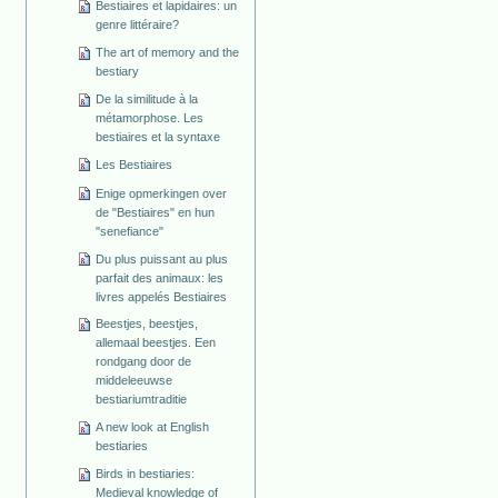
Bestiaires et lapidaires: un
genre littéraire?
The art of memory and the
bestiary
De la similitude à la
métamorphose. Les
bestiaires et la syntaxe
Les Bestiaires
Enige opmerkingen over
de "Bestiaires" en hun
"senefiance"
Du plus puissant au plus
parfait des animaux: les
livres appelés Bestiaires
Beestjes, beestjes,
allemaal beestjes. Een
rondgang door de
middeleeuwse
bestiariumtraditie
A new look at English
bestiaries
Birds in bestiaries:
Medieval knowledge of