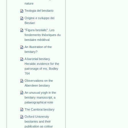
nature
Teologia del bestiario
Origine e sviluppo dei
Bestiari
"Figura bestialis". Les
fondements théoriques du
bestiaire médiéval
An Illustration of the
bestiary?
A baronial bestiary.
Heraldic evidence for the
patronage of ms. Bodley
764
Observations on the
Aberdeen bestiary
An unusual yogh in the
bestiary manuscript, a
palaeographical note
The Cambrai bestiary
Oxford University
bestiaries and their
publication as colour