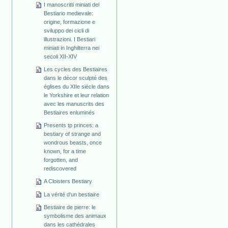
I manoscritti miniati del
Bestiario medievale:
origine, formazione e
sviluppo dei cicli di
illustrazioni. I Bestiari
miniati in Inghilterra nei
secoli XII-XIV
Les cycles des Bestiaires
dans le décor sculpté des
églises du XIIe siècle dans
le Yorkshire et leur relation
avec les manuscrits des
Bestiaires enluminés
Presents tp princes: a
bestiary of strange and
wondrous beasts, once
known, for a time
forgotten, and
rediscovered
A Cloisters Bestiary
La vérité d'un bestiaire
Bestiaire de pierre: le
symbolisme des animaux
dans les cathédrales