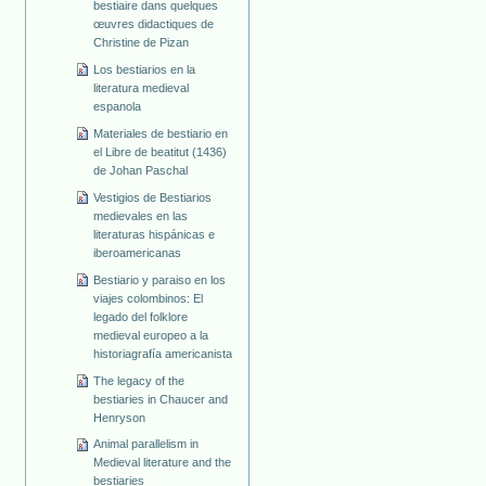
bestiaire dans quelques
œuvres didactiques de
Christine de Pizan
Los bestiarios en la
literatura medieval
espanola
Materiales de bestiario en
el Libre de beatitut (1436)
de Johan Paschal
Vestigios de Bestiarios
medievales en las
literaturas hispánicas e
iberoamericanas
Bestiario y paraiso en los
viajes colombinos: El
legado del folklore
medieval europeo a la
historiagrafía americanista
The legacy of the
bestiaries in Chaucer and
Henryson
Animal parallelism in
Medieval literature and the
bestiaries