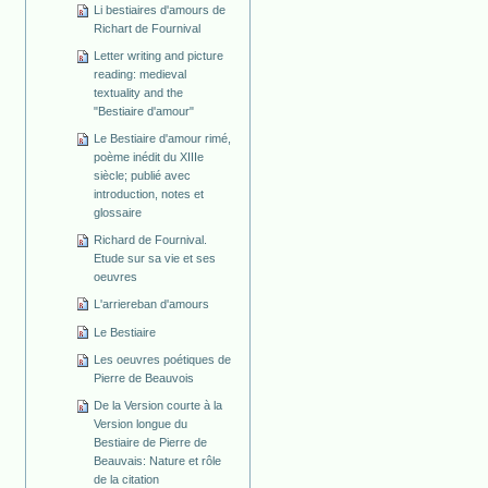
Li bestiaires d'amours de
Richart de Fournival
Letter writing and picture
reading: medieval
textuality and the
"Bestiaire d'amour"
Le Bestiaire d'amour rimé,
poème inédit du XIIIe
siècle; publié avec
introduction, notes et
glossaire
Richard de Fournival.
Etude sur sa vie et ses
oeuvres
L'arriereban d'amours
Le Bestiaire
Les oeuvres poétiques de
Pierre de Beauvois
De la Version courte à la
Version longue du
Bestiaire de Pierre de
Beauvais: Nature et rôle
de la citation