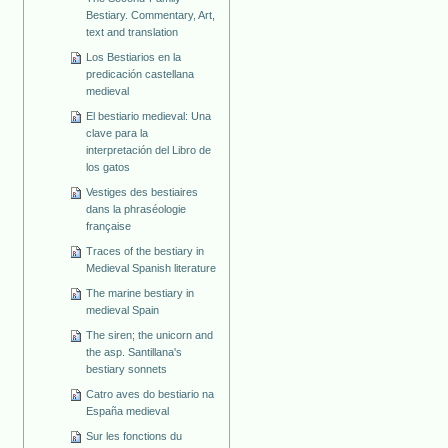
Bestiary. Commentary, Art,
text and translation
Los Bestiarios en la
predicación castellana
medieval
El bestiario medieval: Una
clave para la
interpretación del Libro de
los gatos
Vestiges des bestiaires
dans la phraséologie
française
Traces of the bestiary in
Medieval Spanish literature
The marine bestiary in
medieval Spain
The siren; the unicorn and
the asp. Santillana's
bestiary sonnets
Catro aves do bestiario na
España medieval
Sur les fonctions du