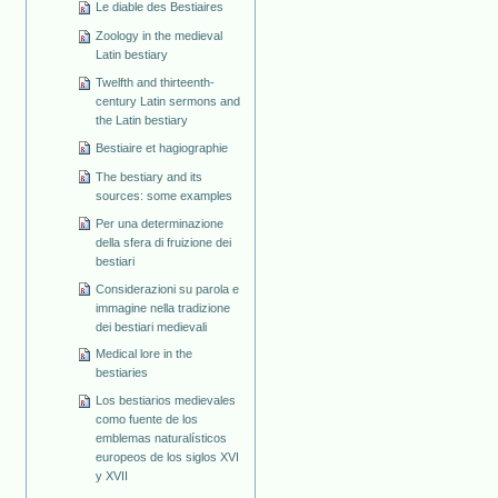
Le diable des Bestiaires
Zoology in the medieval
Latin bestiary
Twelfth and thirteenth-
century Latin sermons and
the Latin bestiary
Bestiaire et hagiographie
The bestiary and its
sources: some examples
Per una determinazione
della sfera di fruizione dei
bestiari
Considerazioni su parola e
immagine nella tradizione
dei bestiari medievali
Medical lore in the
bestiaries
Los bestiarios medievales
como fuente de los
emblemas naturalísticos
europeos de los siglos XVI
y XVII