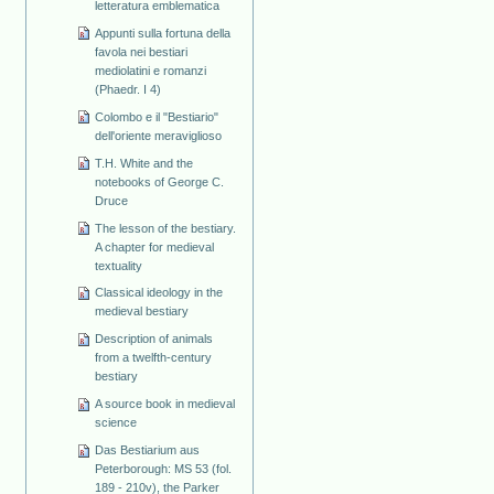
letteratura emblematica
Appunti sulla fortuna della
favola nei bestiari
mediolatini e romanzi
(Phaedr. I 4)
Colombo e il "Bestiario"
dell'oriente meraviglioso
T.H. White and the
notebooks of George C.
Druce
The lesson of the bestiary.
A chapter for medieval
textuality
Classical ideology in the
medieval bestiary
Description of animals
from a twelfth-century
bestiary
A source book in medieval
science
Das Bestiarium aus
Peterborough: MS 53 (fol.
189 - 210v), the Parker