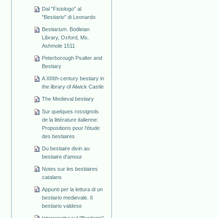
Dal "Fisiologo" al
"Bestiario" di Leonardo
Bestiarium. Bodleian
Library, Oxford, Ms.
Ashmole 1511
Peterborough Psalter and
Bestiary
A XIIIth-century bestiary in
the library of Alwick Castle
The Medieval bestiary
Sur quelques rossignols
de la littérature italienne:
Propositions pour l'étude
des bestiaires
Du bestiaire divin au
bestiaire d'amour
Notes sur les bestiaires
catalans
Appunti per la lettura di un
bestiario medievale. Il
bestiario valdese
Interrogativi sul "Bestiario"