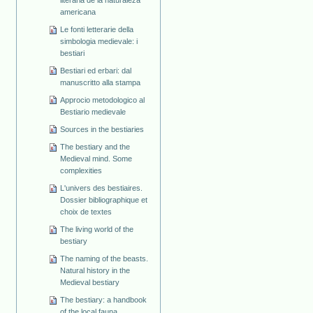
americana
Le fonti letterarie della
simbologia medievale: i
bestiari
Bestiari ed erbari: dal
manuscritto alla stampa
Approcio metodologico al
Bestiario medievale
Sources in the bestiaries
The bestiary and the
Medieval mind. Some
complexities
L'univers des bestiaires.
Dossier bibliographique et
choix de textes
The living world of the
bestiary
The naming of the beasts.
Natural history in the
Medieval bestiary
The bestiary: a handbook
of the local fauna