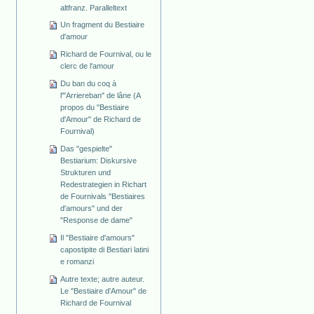
altfranz. Paralleltext
Un fragment du Bestiaire
d'amour
Richard de Fournival, ou le
clerc de l'amour
Du ban du coq à
l'"Arriereban" de lâne (A
propos du "Bestiaire
d'Amour" de Richard de
Fournival)
Das "gespielte"
Bestiarium: Diskursive
Strukturen und
Redestrategien in Richart
de Fournivals "Bestiaires
d'amours" und der
"Response de dame"
Il "Bestiaire d'amours"
capostipite di Bestiari latini
e romanzi
Autre texte; autre auteur.
Le "Bestiaire d'Amour" de
Richard de Fournival