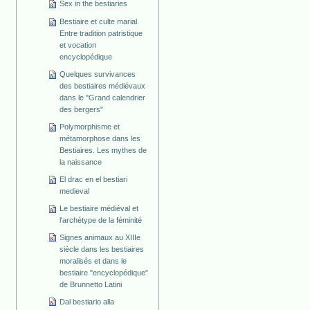
Sex in the bestiaries
Bestiaire et culte marial.
Entre tradition patristique
et vocation
encyclopédique
Quelques survivances
des bestiaires médiévaux
dans le "Grand calendrier
des bergers"
Polymorphisme et
métamorphose dans les
Bestiaires. Les mythes de
la naissance
El drac en el bestiari
medieval
Le bestiaire médiéval et
l'archétype de la féminité
Signes animaux au XIIIe
siècle dans les bestiaires
moralisés et dans le
bestiaire "encyclopédique"
de Brunnetto Latini
Dal bestiario alla