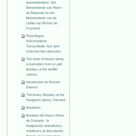
beestenboeken. Het
Beestenboek van Pierre
de Beauvais en het
Beestenboek van de
Liefde van Richart de
Fournival
Physiologus:
frühchristliche
Tiersymbolik. Aus dem
Griechischen übersetzt
The book of beasts being
a translation from a Latin
bestiary of the twelfth
century
Introduction au Breviari
d'amors
The Aviary-Bestiary at the
Houghton Library, Harvard
Bestiaires
Bestiario del Nuevo Reino
de Granada : la
imaginación animalística
medieval y la descripción
literaria de la naturaleza