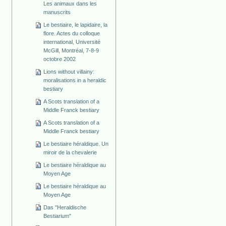
Les animaux dans les
manuscrits
Le bestiaire, le lapidaire, la
flore. Actes du colloque
international, Université
McGill, Montréal, 7-8-9
octobre 2002
Lions without villainy:
moralisations in a heraldic
bestiary
A Scots translation of a
Middle Franck bestiary
A Scots translation of a
Middle Franck bestiary
Le bestiaire héraldique. Un
miroir de la chevalerie
Le bestiaire héraldique au
Moyen Age
Le bestiaire héraldique au
Moyen Age
Das "Heraldische
Bestiarium"