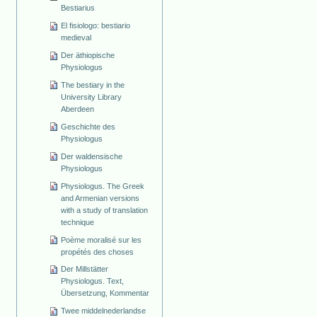
Bestiarius
El fisiologo: bestiario
medieval
Der äthiopische
Physiologus
The bestiary in the
University Library
Aberdeen
Geschichte des
Physiologus
Der waldensische
Physiologus
Physiologus. The Greek
and Armenian versions
with a study of translation
technique
Poème moralisé sur les
propétés des choses
Der Millstätter
Physiologus. Text,
Übersetzung, Kommentar
Twee middelnederlandse