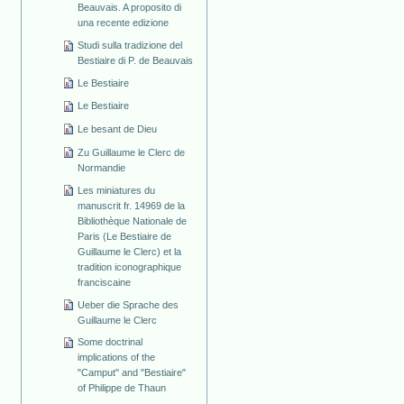
Beauvais. A proposito di
una recente edizione
Studi sulla tradizione del
Bestiaire di P. de Beauvais
Le Bestiaire
Le Bestiaire
Le besant de Dieu
Zu Guillaume le Clerc de
Normandie
Les miniatures du
manuscrit fr. 14969 de la
Bibliothèque Nationale de
Paris (Le Bestiaire de
Guillaume le Clerc) et la
tradition iconographique
franciscaine
Ueber die Sprache des
Guillaume le Clerc
Some doctrinal
implications of the
"Camput" and "Bestiaire"
of Philippe de Thaun