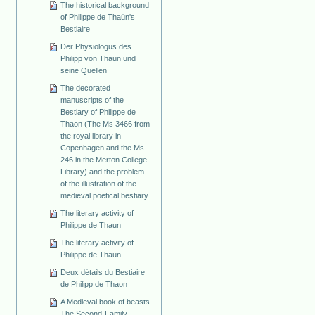
The historical background
of Philippe de Thaün's
Bestiaire
Der Physiologus des
Philipp von Thaün und
seine Quellen
The decorated
manuscripts of the
Bestiary of Philippe de
Thaon (The Ms 3466 from
the royal library in
Copenhagen and the Ms
246 in the Merton College
Library) and the problem
of the illustration of the
medieval poetical bestiary
The literary activity of
Philippe de Thaun
The literary activity of
Philippe de Thaun
Deux détails du Bestiaire
de Philipp de Thaon
A Medieval book of beasts.
The Second-Family