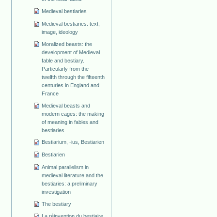
Medieval bestiaries
Medieval bestiaries: text,
image, ideology
Moralized beasts: the
development of Medieval
fable and bestiary.
Particularly from the
twelfth through the fifteenth
centuries in England and
France
Medieval beasts and
modern cages: the making
of meaning in fables and
bestiaries
Bestiarium, -ius, Bestiarien
Bestiarien
Animal parallelism in
medieval literature and the
bestiaries: a preliminary
investigation
The bestiary
La réinvention du bestiaire