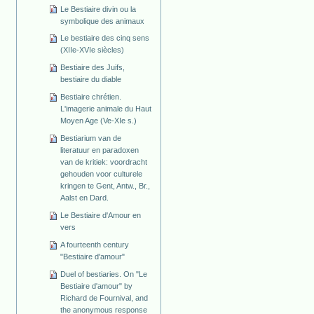
Le Bestiaire divin ou la
symbolique des animaux
Le bestiaire des cinq sens
(XIIe-XVIe siècles)
Bestiaire des Juifs,
bestiaire du diable
Bestiaire chrétien.
L'imagerie animale du Haut
Moyen Age (Ve-XIe s.)
Bestiarium van de
literatuur en paradoxen
van de kritiek: voordracht
gehouden voor culturele
kringen te Gent, Antw., Br.,
Aalst en Dard.
Le Bestiaire d'Amour en
vers
A fourteenth century
"Bestiaire d'amour"
Duel of bestiaries. On "Le
Bestiaire d'amour" by
Richard de Fournival, and
the anonymous response