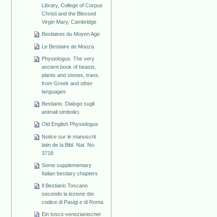
Library, College of Corpus
Christi and the Blessed
Virgin Mary, Cambridge
Bestiaires du Moyen Age
Le Bestiaire de Mouza
Physiologus. The very
ancient book of beasts,
plants and stones, trans.
from Greek and other
languages
Bestiario. Dialogo sugli
animali simbolici
Old English Physiologus
Notice sur le manuscrit
latin de la Bibl. Nat. No.
3718
Some supplementary
Italian bestiary chapters
Il Bestiario Toscano
secondo la lezione dei
codice di Pasigi e di Roma
Ein tosco-venezianischer