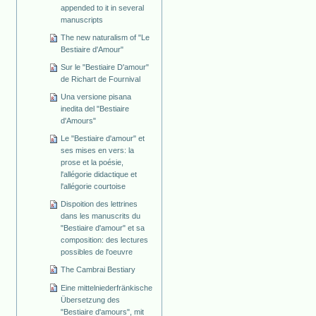
appended to it in several
manuscripts
The new naturalism of "Le
Bestiaire d'Amour"
Sur le "Bestiaire D'amour"
de Richart de Fournival
Una versione pisana
inedita del "Bestiaire
d'Amours"
Le "Bestiaire d'amour" et
ses mises en vers: la
prose et la poésie,
l'allégorie didactique et
l'allégorie courtoise
Dispoition des lettrines
dans les manuscrits du
"Bestiaire d'amour" et sa
composition: des lectures
possibles de l'oeuvre
The Cambrai Bestiary
Eine mittelniederfränkische
Übersetzung des
"Bestiaire d'amours", mit