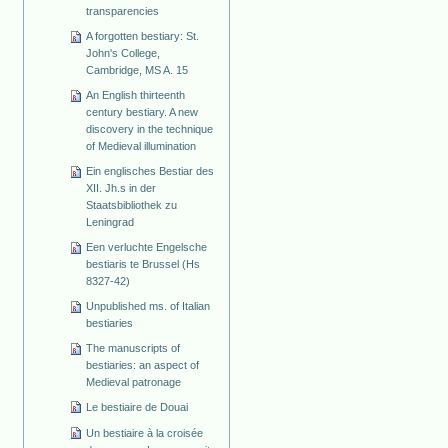
transparencies
A forgotten bestiary: St.
John's College,
Cambridge, MS A. 15
An English thirteenth
century bestiary. A new
discovery in the technique
of Medieval illumination
Ein englisches Bestiar des
XII. Jh.s in der
Staatsbibliothek zu
Leningrad
Een verluchte Engelsche
bestiaris te Brussel (Hs
8327-42)
Unpublished ms. of Italian
bestiaries
The manuscripts of
bestiaries: an aspect of
Medieval patronage
Le bestiaire de Douai
Un bestiaire à la croisée