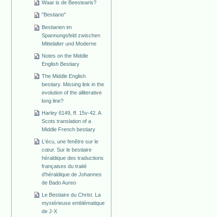
Waar is de Beestearis?
"Bestiario"
Bestiarien im
Spannungsfeld zwischen
Mittelalter und Moderne
Notes on the Middle
English Bestiary
The Middle English
bestiary. Missing link in the
evolution of the alliterative
long line?
Harley 6149, ff. 15v-42. A
Scots translation of a
Middle French bestiary
L'écu, une fenêtre sur le
cœur. Sur le bestiaire
héraldique des traductions
françaises du traité
d'héraldique de Johannes
de Bado Aureo
Le Bestiaire du Christ. La
mystérieuse emblématique
de J-X