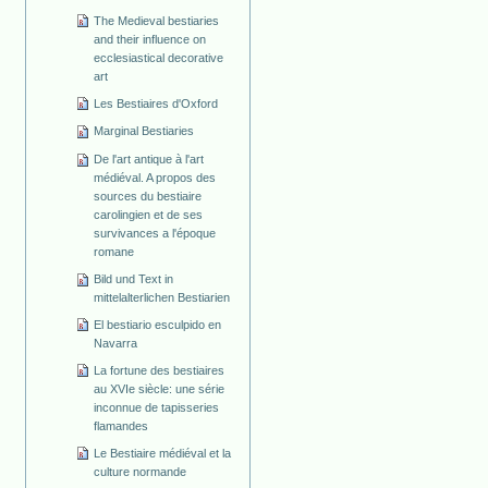
The Medieval bestiaries
and their influence on
ecclesiastical decorative
art
Les Bestiaires d'Oxford
Marginal Bestiaries
De l'art antique à l'art
médiéval. A propos des
sources du bestiaire
carolingien et de ses
survivances a l'époque
romane
Bild und Text in
mittelalterlichen Bestiarien
El bestiario esculpido en
Navarra
La fortune des bestiaires
au XVIe siècle: une série
inconnue de tapisseries
flamandes
Le Bestiaire médiéval et la
culture normande