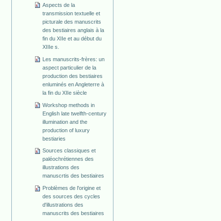
Aspects de la
transmission textuelle et
picturale des manuscrits
des bestiaires anglais à la
fin du XIIe et au début du
XIIIe s.
Les manuscrits-frères: un
aspect particulier de la
production des bestiaires
enluminés en Angleterre à
la fin du XIIe siècle
Workshop methods in
English late twelfth-century
illumination and the
production of luxury
bestiaries
Sources classiques et
paléochrétiennes des
illustrations des
manuscrtis des bestiaires
Problèmes de l'origine et
des sources des cycles
d'illustrations des
manuscrits des bestiaires