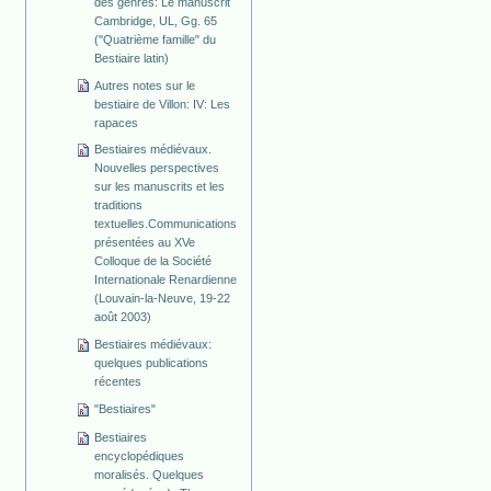
des genres: Le manuscrit
Cambridge, UL, Gg. 65
("Quatrième famille" du
Bestiaire latin)
Autres notes sur le
bestiaire de Villon: IV: Les
rapaces
Bestiaires médiévaux.
Nouvelles perspectives
sur les manuscrits et les
traditions
textuelles.Communications
présentées au XVe
Colloque de la Société
Internationale Renardienne
(Louvain-la-Neuve, 19-22
août 2003)
Bestiaires médiévaux:
quelques publications
récentes
"Bestiaires"
Bestiaires
encyclopédiques
moralisés. Quelques