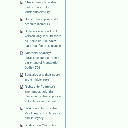
A Peterborough psalter
and bestiary of the
fourteenth century
Una versione pisana del
bestiaire d'amours
De la version courte à la
version longue du Bestiare
de Pierre de Beauvais:
nature et rôle de la citation
A baronial bestiary:
heraldic evidence for the
patronage of Manuscript
Bodley 764
Bestiaries and their users
in the middle ages
Richard de Fournival’s
anonymous lady: the
character of the response
to the bestiaire d’amour
Beasts and birds of the
Middle Ages. The bestiary
and its legacy
Bestiaire du Moyen Age.