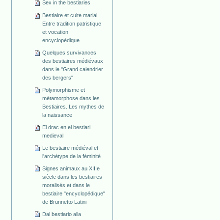
Sex in the bestiaries
Bestiaire et culte marial.
Entre tradition patristique
et vocation
encyclopédique
Quelques survivances
des bestiaires médiévaux
dans le "Grand calendrier
des bergers"
Polymorphisme et
métamorphose dans les
Bestiaires. Les mythes de
la naissance
El drac en el bestiari
medieval
Le bestiaire médiéval et
l'archétype de la féminité
Signes animaux au XIIIe
siècle dans les bestiaires
moralisés et dans le
bestiaire "encyclopédique"
de Brunnetto Latini
Dal bestiario alla