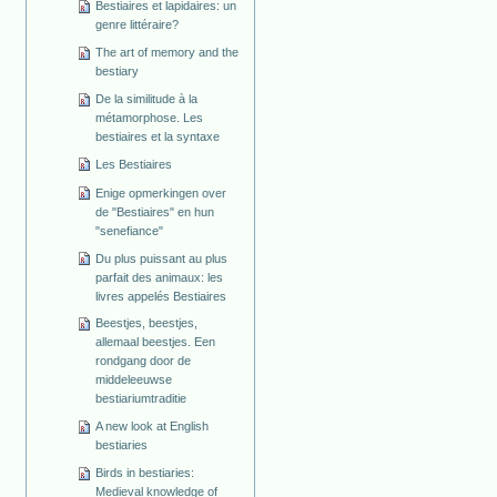
Bestiaires et lapidaires: un
genre littéraire?
The art of memory and the
bestiary
De la similitude à la
métamorphose. Les
bestiaires et la syntaxe
Les Bestiaires
Enige opmerkingen over
de "Bestiaires" en hun
"senefiance"
Du plus puissant au plus
parfait des animaux: les
livres appelés Bestiaires
Beestjes, beestjes,
allemaal beestjes. Een
rondgang door de
middeleeuwse
bestiariumtraditie
A new look at English
bestiaries
Birds in bestiaries:
Medieval knowledge of