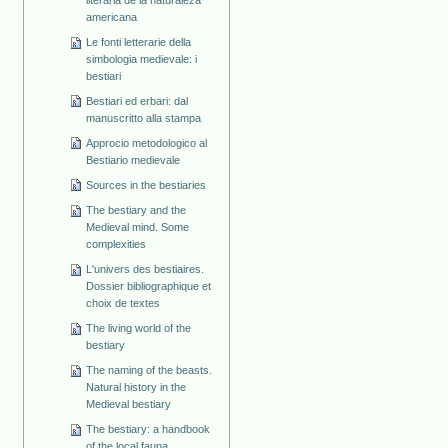
americana
Le fonti letterarie della
simbologia medievale: i
bestiari
Bestiari ed erbari: dal
manuscritto alla stampa
Approcio metodologico al
Bestiario medievale
Sources in the bestiaries
The bestiary and the
Medieval mind. Some
complexities
L'univers des bestiaires.
Dossier bibliographique et
choix de textes
The living world of the
bestiary
The naming of the beasts.
Natural history in the
Medieval bestiary
The bestiary: a handbook
of the local fauna