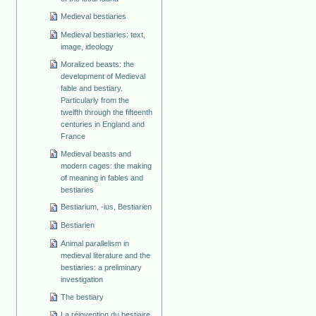
Medieval bestiaries
Medieval bestiaries: text,
image, ideology
Moralized beasts: the
development of Medieval
fable and bestiary.
Particularly from the
twelfth through the fifteenth
centuries in England and
France
Medieval beasts and
modern cages: the making
of meaning in fables and
bestiaries
Bestiarium, -ius, Bestiarien
Bestiarien
Animal parallelism in
medieval literature and the
bestiaries: a preliminary
investigation
The bestiary
La réinvention du bestiaire