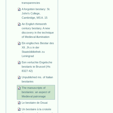
transparencies
A forgotten bestiary: St.
John's College,
Cambridge, MS A. 15
An English thirteenth
century bestiary. A new
discovery in the technique
of Medieval illumination
Ein englisches Bestiar des
XII. Jh.s in der
Staatsbibliothek zu
Leningrad
Een verluchte Engelsche
bestiaris te Brussel (Hs
8327-42)
Unpublished ms. of Italian
bestiaries
The manuscripts of
bestiaries: an aspect of
Medieval patronage
Le bestiaire de Douai
Un bestiaire à la croisée