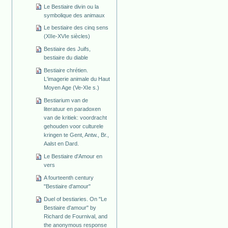
Le Bestiaire divin ou la
symbolique des animaux
Le bestiaire des cinq sens
(XIIe-XVIe siècles)
Bestiaire des Juifs,
bestiaire du diable
Bestiaire chrétien.
L'imagerie animale du Haut
Moyen Age (Ve-XIe s.)
Bestiarium van de
literatuur en paradoxen
van de kritiek: voordracht
gehouden voor culturele
kringen te Gent, Antw., Br.,
Aalst en Dard.
Le Bestiaire d'Amour en
vers
A fourteenth century
"Bestiaire d'amour"
Duel of bestiaries. On "Le
Bestiaire d'amour" by
Richard de Fournival, and
the anonymous response