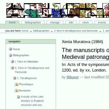
Skip
to
content.
|
Skip
Bibliographie-Portal
to
Sections
home
bibliographien
manage
wiki
news
events
navigation
Personal
tools
→
→
→
you are here:
home
bibliographien
ii. tiere in tierallegorese und tierkunde
1. ti
Xenia Muratova
(
1984
)
navigation
The manuscripts of
Home
Medieval patrona
Bibliographien
I. Tiere im Mittelalter
In: Acts of the symposium
II. Tiere in Tierallegorese und
1200, ed. by xx, London.
Tierkunde
by
Bibuser
—
last modified
20
1. Tierallegorese
Physiologus
Bestiarien
A study of the Latin
bestiary in England:
structure and use