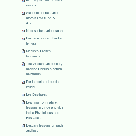
valdese
Sul testo del Bestiario
moralizzato (Cod. V.E.
477)
Note sul bestiario toscano
Bestiaire occitan: Bestiari
lemosin
Medieval French
bestiaries
The Waldensian bestiary
and the Libellus a natura
animalium
Per la storia dei bestiari
italiani
Les Bestiaires
Learning from nature:
lessons in virtue and vice
in the Physiologus and
Bestiaries
Bestiary lessons on pride
and lust