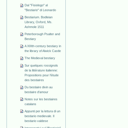
Dal "Fisiologo" al
"Bestiario" di Leonardo
Bestiarium. Bodleian
Library, Oxford, Ms.
Ashmole 1511
Peterborough Psalter and
Bestiary
A XIIIth-century bestiary in
the library of Alwick Castle
The Medieval bestiary
Sur quelques rossignols
de la littérature italienne:
Propositions pour l'étude
des bestiaires
Du bestiaire divin au
bestiaire d'amour
Notes sur les bestiaires
catalans
Appunti per la lettura di un
bestiario medievale. Il
bestiario valdese
Interrogativi sul "Bestiario"