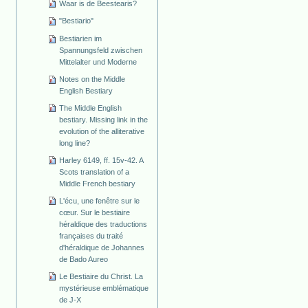
Waar is de Beestearis?
"Bestiario"
Bestiarien im
Spannungsfeld zwischen
Mittelalter und Moderne
Notes on the Middle
English Bestiary
The Middle English
bestiary. Missing link in the
evolution of the alliterative
long line?
Harley 6149, ff. 15v-42. A
Scots translation of a
Middle French bestiary
L'écu, une fenêtre sur le
cœur. Sur le bestiaire
héraldique des traductions
françaises du traité
d'héraldique de Johannes
de Bado Aureo
Le Bestiaire du Christ. La
mystérieuse emblématique
de J-X