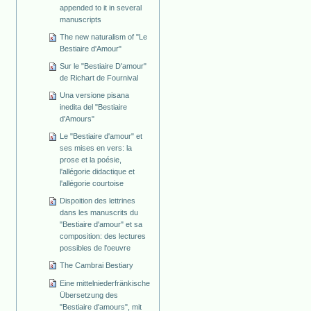
appended to it in several
manuscripts
The new naturalism of "Le
Bestiaire d'Amour"
Sur le "Bestiaire D'amour"
de Richart de Fournival
Una versione pisana
inedita del "Bestiaire
d'Amours"
Le "Bestiaire d'amour" et
ses mises en vers: la
prose et la poésie,
l'allégorie didactique et
l'allégorie courtoise
Dispoition des lettrines
dans les manuscrits du
"Bestiaire d'amour" et sa
composition: des lectures
possibles de l'oeuvre
The Cambrai Bestiary
Eine mittelniederfränkische
Übersetzung des
"Bestiaire d'amours", mit