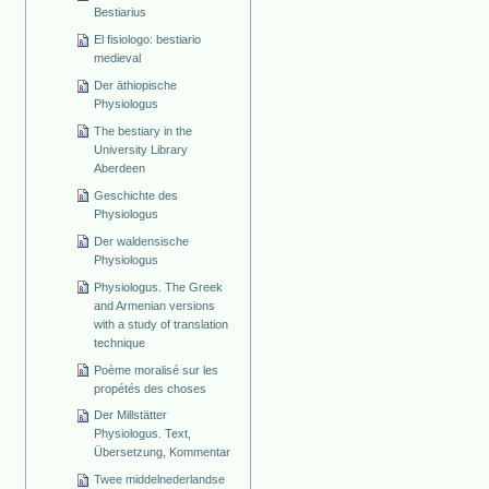
Bestiarius
El fisiologo: bestiario
medieval
Der äthiopische
Physiologus
The bestiary in the
University Library
Aberdeen
Geschichte des
Physiologus
Der waldensische
Physiologus
Physiologus. The Greek
and Armenian versions
with a study of translation
technique
Poème moralisé sur les
propétés des choses
Der Millstätter
Physiologus. Text,
Übersetzung, Kommentar
Twee middelnederlandse