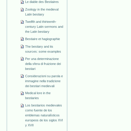
Le diable des Bestiaires
Zoology in the medieval
Latin bestiary
Twelfth and thirteenth-
century Latin sermons and
the Latin bestiary
Bestiaire et hagiographie
The bestiary and its
sources: some examples
Per una determinazione
della sfera di fruizione dei
bestiari
Considerazioni su parola e
immagine nella tradizione
dei bestiari medievali
Medical lore in the
bestiaries
Los bestiarios medievales
como fuente de los
emblemas naturalísticos
europeos de los siglos XVI
y XVII