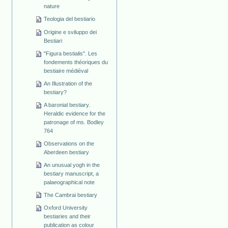
nature
Teologia del bestiario
Origine e sviluppo dei
Bestiari
"Figura bestialis". Les
fondements théoriques du
bestiaire médiéval
An Illustration of the
bestiary?
A baronial bestiary.
Heraldic evidence for the
patronage of ms. Bodley
764
Observations on the
Aberdeen bestiary
An unusual yogh in the
bestiary manuscript, a
palaeographical note
The Cambrai bestiary
Oxford University
bestiaries and their
publication as colour