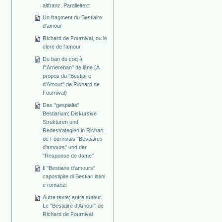
altfranz. Paralleltext
Un fragment du Bestiaire
d'amour
Richard de Fournival, ou le
clerc de l'amour
Du ban du coq à
l'"Arriereban" de lâne (A
propos du "Bestiaire
d'Amour" de Richard de
Fournival)
Das "gespielte"
Bestiarium: Diskursive
Strukturen und
Redestrategien in Richart
de Fournivals "Bestiaires
d'amours" und der
"Response de dame"
Il "Bestiaire d'amours"
capostipite di Bestiari latini
e romanzi
Autre texte; autre auteur.
Le "Bestiaire d'Amour" de
Richard de Fournival