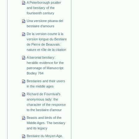
A Peterborough psalter
and bestiary of the
fourteenth century
Una versione pisana del
bestiaire d'amours
De la version courte à la
version longue du Bestiare
de Pierre de Beauvais:
nature et rôle de la citation
A baronial bestiary:
heraldic evidence for the
patronage of Manuscript
Bodley 764
Bestiaries and their users
in the middle ages
Richard de Fournival’s
anonymous lady: the
character of the response
to the bestiaire d’amour
Beasts and birds of the
Middle Ages. The bestiary
and its legacy
Bestiaire du Moyen Age.