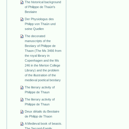
The historical background
of Philippe de Thaün's
Bestiaire
Der Physiologus des
Philipp von Thaün und
seine Quellen
The decorated
manuscripts of the
Bestiary of Philippe de
Thaon (The Ms 3466 from
the royal library in
Copenhagen and the Ms
246 in the Merton College
Library) and the problem
of the illustration of the
medieval poetical bestiary
The literary activity of
Philippe de Thaun
The literary activity of
Philippe de Thaun
Deux détails du Bestiaire
de Philipp de Thaon
A Medieval book of beasts.
The Second-Family