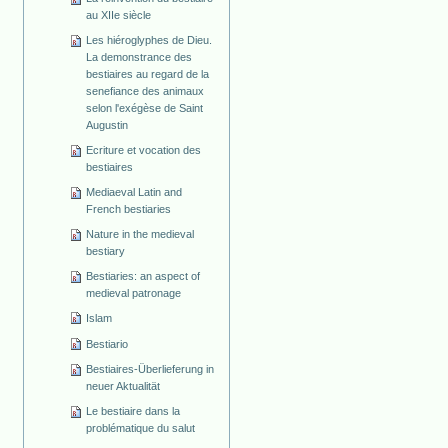
au XIIe siècle
Les hiéroglyphes de Dieu.
La demonstrance des
bestiaires au regard de la
senefiance des animaux
selon l'exégèse de Saint
Augustin
Ecriture et vocation des
bestiaires
Mediaeval Latin and
French bestiaries
Nature in the medieval
bestiary
Bestiaries: an aspect of
medieval patronage
Islam
Bestiario
Bestiaires-Überlieferung in
neuer Aktualität
Le bestiaire dans la
problématique du salut