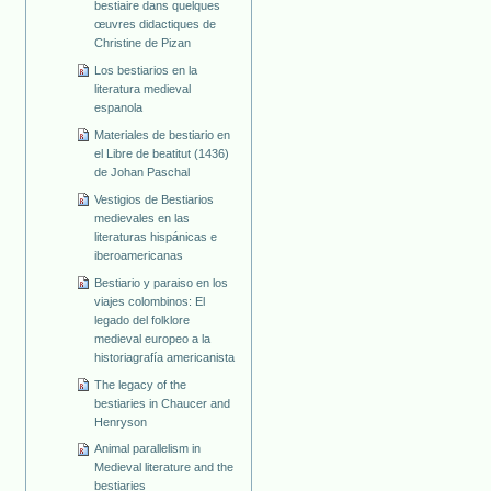
bestiaire dans quelques
œuvres didactiques de
Christine de Pizan
Los bestiarios en la
literatura medieval
espanola
Materiales de bestiario en
el Libre de beatitut (1436)
de Johan Paschal
Vestigios de Bestiarios
medievales en las
literaturas hispánicas e
iberoamericanas
Bestiario y paraiso en los
viajes colombinos: El
legado del folklore
medieval europeo a la
historiagrafía americanista
The legacy of the
bestiaries in Chaucer and
Henryson
Animal parallelism in
Medieval literature and the
bestiaries