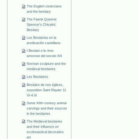
The English cistercians
and the bestiary
The Faerie Queene:
Spencer's Chivalric
Bestiary
Los Bestiarios en la
predicación castellana
I Bestiari e le rime
amorose del secolo XIII
Norman sculpture and the
medieval bestiaries
Les Bestiaires
Bestiaire de nos églises,
exposition Saint Riquier 11
VI-4 IX
Some XIIth-century animal
carvings and their sources
in the bestiaries
The Medieval bestiaries
and their influence on
ecclesiastical decorative
art