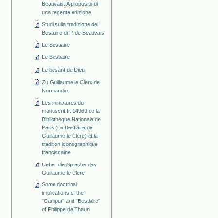
Beauvais. A proposito di
una recente edizione
Studi sulla tradizione del
Bestiaire di P. de Beauvais
Le Bestiaire
Le Bestiaire
Le besant de Dieu
Zu Guillaume le Clerc de
Normandie
Les miniatures du
manuscrit fr. 14969 de la
Bibliothèque Nationale de
Paris (Le Bestiaire de
Guillaume le Clerc) et la
tradition iconographique
franciscaine
Ueber die Sprache des
Guillaume le Clerc
Some doctrinal
implications of the
"Camput" and "Bestiaire"
of Philippe de Thaun