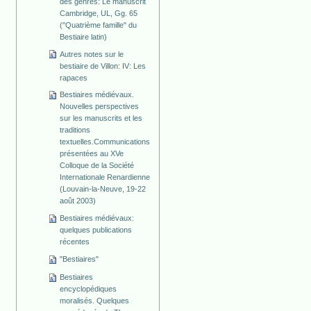
des genres: Le manuscrit
Cambridge, UL, Gg. 65
("Quatrième famille" du
Bestiaire latin)
Autres notes sur le
bestiaire de Villon: IV: Les
rapaces
Bestiaires médiévaux.
Nouvelles perspectives
sur les manuscrits et les
traditions
textuelles.Communications
présentées au XVe
Colloque de la Société
Internationale Renardienne
(Louvain-la-Neuve, 19-22
août 2003)
Bestiaires médiévaux:
quelques publications
récentes
"Bestiaires"
Bestiaires
encyclopédiques
moralisés. Quelques