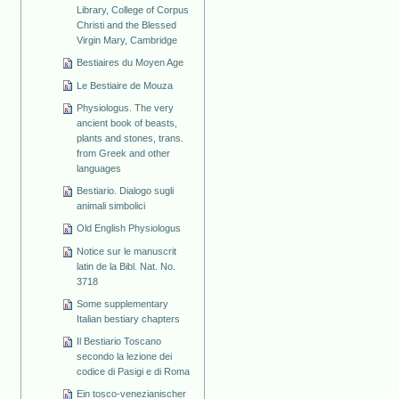
Library, College of Corpus
Christi and the Blessed
Virgin Mary, Cambridge
Bestiaires du Moyen Age
Le Bestiaire de Mouza
Physiologus. The very
ancient book of beasts,
plants and stones, trans.
from Greek and other
languages
Bestiario. Dialogo sugli
animali simbolici
Old English Physiologus
Notice sur le manuscrit
latin de la Bibl. Nat. No.
3718
Some supplementary
Italian bestiary chapters
Il Bestiario Toscano
secondo la lezione dei
codice di Pasigi e di Roma
Ein tosco-venezianischer