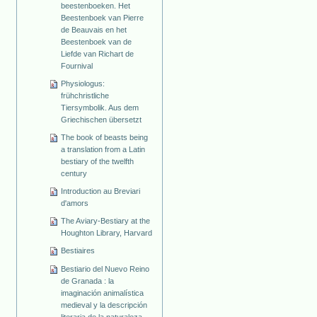
beestenboeken. Het
Beestenboek van Pierre
de Beauvais en het
Beestenboek van de
Liefde van Richart de
Fournival
Physiologus:
frühchristliche
Tiersymbolik. Aus dem
Griechischen übersetzt
The book of beasts being
a translation from a Latin
bestiary of the twelfth
century
Introduction au Breviari
d'amors
The Aviary-Bestiary at the
Houghton Library, Harvard
Bestiaires
Bestiario del Nuevo Reino
de Granada : la
imaginación animalística
medieval y la descripción
literaria de la naturaleza