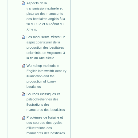
Aspects de la
transmission textuelle et
picturale des manuscrits
des bestiaires anglais à la
fin du XIIe et au début du
XIIIe s.
Les manuscrits-frères: un
aspect particulier de la
production des bestiaires
enluminés en Angleterre à
la fin du XIIe siècle
Workshop methods in
English late twelfth-century
illumination and the
production of luxury
bestiaries
Sources classiques et
paléochrétiennes des
illustrations des
manuscrtis des bestiaires
Problèmes de l'origine et
des sources des cycles
d'illustrations des
manuscrits des bestiaires