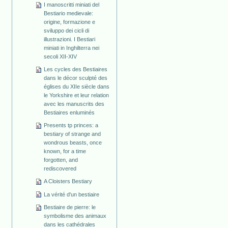
I manoscritti miniati del
Bestiario medievale:
origine, formazione e
sviluppo dei cicli di
illustrazioni. I Bestiari
miniati in Inghilterra nei
secoli XII-XIV
Les cycles des Bestiaires
dans le décor sculpté des
églises du XIIe siècle dans
le Yorkshire et leur relation
avec les manuscrits des
Bestiaires enluminés
Presents tp princes: a
bestiary of strange and
wondrous beasts, once
known, for a time
forgotten, and
rediscovered
A Cloisters Bestiary
La vérité d'un bestiaire
Bestiaire de pierre: le
symbolisme des animaux
dans les cathédrales