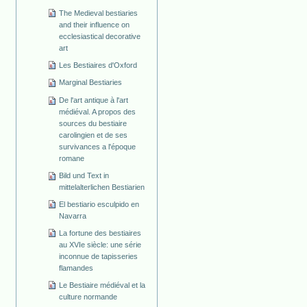
The Medieval bestiaries
and their influence on
ecclesiastical decorative
art
Les Bestiaires d'Oxford
Marginal Bestiaries
De l'art antique à l'art
médiéval. A propos des
sources du bestiaire
carolingien et de ses
survivances a l'époque
romane
Bild und Text in
mittelalterlichen Bestiarien
El bestiario esculpido en
Navarra
La fortune des bestiaires
au XVIe siècle: une série
inconnue de tapisseries
flamandes
Le Bestiaire médiéval et la
culture normande