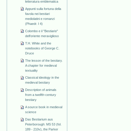
letteratura emblematica
Appunti sulla fortuna della
favola nei bestiari
mediolatini e romanzi
(Phaedr. I 4)
Colombo e il "Bestiario"
dell'oriente meraviglioso
T.H. White and the
notebooks of George C.
Druce
The lesson of the bestiary.
A chapter for medieval
textuality
Classical ideology in the
medieval bestiary
Description of animals
from a twelfth-century
bestiary
A source book in medieval
science
Das Bestiarium aus
Peterborough: MS 53 (fol.
189 - 210v), the Parker