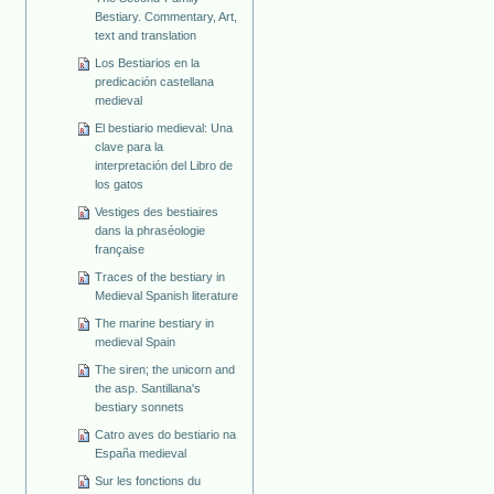
Bestiary. Commentary, Art,
text and translation
Los Bestiarios en la
predicación castellana
medieval
El bestiario medieval: Una
clave para la
interpretación del Libro de
los gatos
Vestiges des bestiaires
dans la phraséologie
française
Traces of the bestiary in
Medieval Spanish literature
The marine bestiary in
medieval Spain
The siren; the unicorn and
the asp. Santillana's
bestiary sonnets
Catro aves do bestiario na
España medieval
Sur les fonctions du