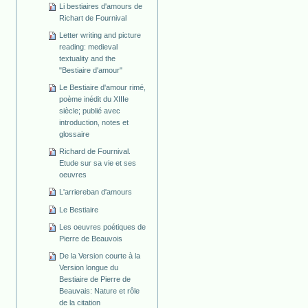
Li bestiaires d'amours de
Richart de Fournival
Letter writing and picture
reading: medieval
textuality and the
"Bestiaire d'amour"
Le Bestiaire d'amour rimé,
poème inédit du XIIIe
siècle; publié avec
introduction, notes et
glossaire
Richard de Fournival.
Etude sur sa vie et ses
oeuvres
L'arriereban d'amours
Le Bestiaire
Les oeuvres poétiques de
Pierre de Beauvois
De la Version courte à la
Version longue du
Bestiaire de Pierre de
Beauvais: Nature et rôle
de la citation