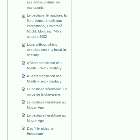
Les animaux dans les
manuscrits
Le bestiaire, le lapidaire, la
flore. Actes du colloque
international, Université
McGill, Montréal, 7-8-9
octobre 2002
Lions without villainy:
moralisations in a heraldic
bestiary
A Scots translation of a
Middle Franck bestiary
A Scots translation of a
Middle Franck bestiary
Le bestiaire héraldique. Un
miroir de la chevalerie
Le bestiaire héraldique au
Moyen Age
Le bestiaire héraldique au
Moyen Age
Das "Heraldische
Bestiarium"