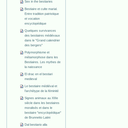
Sex in the bestiaries
Bestiaire et culte marial.
Entre tradition patristique
et vocation
encyclopédique
Quelques survivances
des bestiaires médiévaux
dans le "Grand calendrier
des bergers"
Polymorphisme et
métamorphose dans les
Bestiaires. Les mythes de
la naissance
El drac en el bestiari
medieval
Le bestiaire médiéval et
l'archétype de la féminité
Signes animaux au XIIIe
siècle dans les bestiaires
moralisés et dans le
bestiaire "encyclopédique"
de Brunnetto Latini
Dal bestiario alla