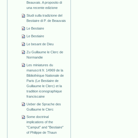
Beauvais. A proposito di
una recente edizione
Studi sulla tradizione del
Bestiaire di P. de Beauvais
Le Bestiaire
Le Bestiaire
Le besant de Dieu
Zu Guillaume le Clerc de
Normandie
Les miniatures du
manuscrit fr. 14969 de la
Bibliothèque Nationale de
Paris (Le Bestiaire de
Guillaume le Clerc) et la
tradition iconographique
franciscaine
Ueber die Sprache des
Guillaume le Clerc
Some doctrinal
implications of the
"Camput" and "Bestiaire"
of Philippe de Thaun