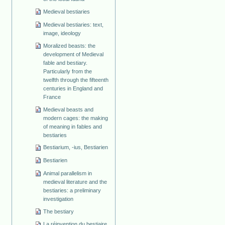
Medieval bestiaries
Medieval bestiaries: text,
image, ideology
Moralized beasts: the
development of Medieval
fable and bestiary.
Particularly from the
twelfth through the fifteenth
centuries in England and
France
Medieval beasts and
modern cages: the making
of meaning in fables and
bestiaries
Bestiarium, -ius, Bestiarien
Bestiarien
Animal parallelism in
medieval literature and the
bestiaries: a preliminary
investigation
The bestiary
La réinvention du bestiaire