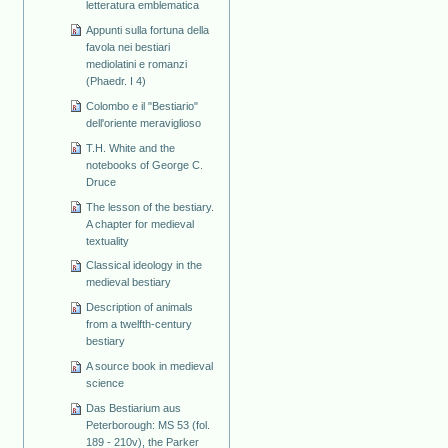
letteratura emblematica
Appunti sulla fortuna della
favola nei bestiari
mediolatini e romanzi
(Phaedr. I 4)
Colombo e il "Bestiario"
dell'oriente meraviglioso
T.H. White and the
notebooks of George C.
Druce
The lesson of the bestiary.
A chapter for medieval
textuality
Classical ideology in the
medieval bestiary
Description of animals
from a twelfth-century
bestiary
A source book in medieval
science
Das Bestiarium aus
Peterborough: MS 53 (fol.
189 - 210v), the Parker