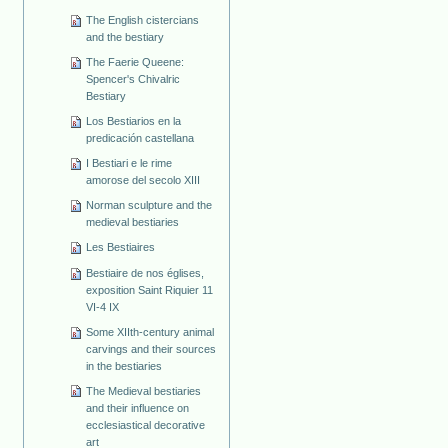
The English cistercians
and the bestiary
The Faerie Queene:
Spencer's Chivalric
Bestiary
Los Bestiarios en la
predicación castellana
I Bestiari e le rime
amorose del secolo XIII
Norman sculpture and the
medieval bestiaries
Les Bestiaires
Bestiaire de nos églises,
exposition Saint Riquier 11
VI-4 IX
Some XIIth-century animal
carvings and their sources
in the bestiaries
The Medieval bestiaries
and their influence on
ecclesiastical decorative
art