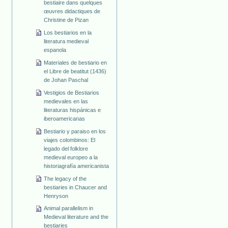
bestiaire dans quelques
œuvres didactiques de
Christine de Pizan
Los bestiarios en la
literatura medieval
espanola
Materiales de bestiario en
el Libre de beatitut (1436)
de Johan Paschal
Vestigios de Bestiarios
medievales en las
literaturas hispánicas e
iberoamericanas
Bestiario y paraiso en los
viajes colombinos: El
legado del folklore
medieval europeo a la
historiagrafía americanista
The legacy of the
bestiaries in Chaucer and
Henryson
Animal parallelism in
Medieval literature and the
bestiaries