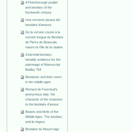
A Peterborough psalter
and bestiary of the
fourteenth century
Una versione pisana del
bestiaire d'amours
De la version courte à la
version longue du Bestiare
de Pierre de Beauvais:
nature et rôle de la citation
A baronial bestiary:
heraldic evidence for the
patronage of Manuscript
Bodley 764
Bestiaries and their users
in the middle ages
Richard de Fournival’s
anonymous lady: the
character of the response
to the bestiaire d’amour
Beasts and birds of the
Middle Ages. The bestiary
and its legacy
Bestiaire du Moyen Age.