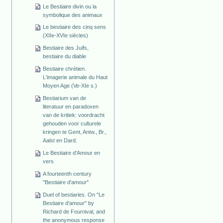
Le Bestiaire divin ou la
symbolique des animaux
Le bestiaire des cinq sens
(XIIe-XVIe siècles)
Bestiaire des Juifs,
bestiaire du diable
Bestiaire chrétien.
L'imagerie animale du Haut
Moyen Age (Ve-XIe s.)
Bestiarium van de
literatuur en paradoxen
van de kritiek: voordracht
gehouden voor culturele
kringen te Gent, Antw., Br.,
Aalst en Dard.
Le Bestiaire d'Amour en
vers
A fourteenth century
"Bestiaire d'amour"
Duel of bestiaries. On "Le
Bestiaire d'amour" by
Richard de Fournival, and
the anonymous response