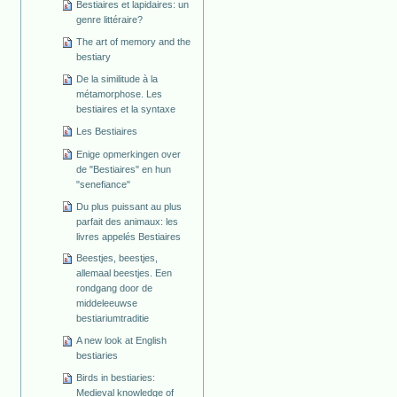
Bestiaires et lapidaires: un
genre littéraire?
The art of memory and the
bestiary
De la similitude à la
métamorphose. Les
bestiaires et la syntaxe
Les Bestiaires
Enige opmerkingen over
de "Bestiaires" en hun
"senefiance"
Du plus puissant au plus
parfait des animaux: les
livres appelés Bestiaires
Beestjes, beestjes,
allemaal beestjes. Een
rondgang door de
middeleeuwse
bestiariumtraditie
A new look at English
bestiaries
Birds in bestiaries:
Medieval knowledge of