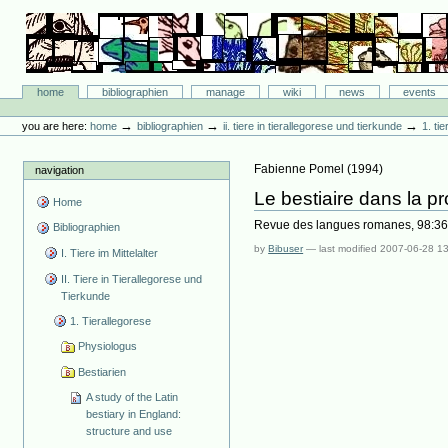
Skip
to
content.
|
Skip
Bibliographie-Portal
to
Sections
home
bibliographien
manage
wiki
news
events
navigation
Personal
tools
→
→
→
you are here:
home
bibliographien
ii. tiere in tierallegorese und tierkunde
1. ti
Fabienne Pomel
(
1994
)
navigation
Le bestiaire dans la p
Home
Revue des langues romanes, 98:36
Bibliographien
by
Bibuser
—
last modified
2007-06-28 1
I. Tiere im Mittelalter
II. Tiere in Tierallegorese und
Tierkunde
1. Tierallegorese
Physiologus
Bestiarien
A study of the Latin
bestiary in England:
structure and use