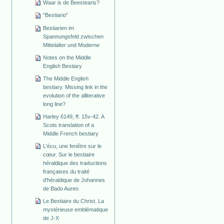
Waar is de Beestearis?
"Bestiario"
Bestiarien im
Spannungsfeld zwischen
Mittelalter und Moderne
Notes on the Middle
English Bestiary
The Middle English
bestiary. Missing link in the
evolution of the alliterative
long line?
Harley 6149, ff. 15v-42. A
Scots translation of a
Middle French bestiary
L'écu, une fenêtre sur le
cœur. Sur le bestiaire
héraldique des traductions
françaises du traité
d'héraldique de Johannes
de Bado Aureo
Le Bestiaire du Christ. La
mystérieuse emblématique
de J-X