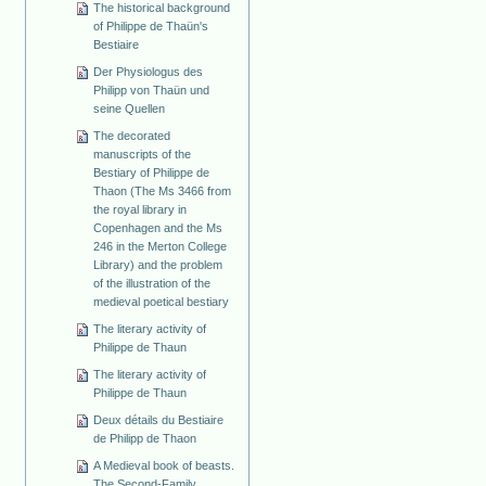
The historical background
of Philippe de Thaün's
Bestiaire
Der Physiologus des
Philipp von Thaün und
seine Quellen
The decorated
manuscripts of the
Bestiary of Philippe de
Thaon (The Ms 3466 from
the royal library in
Copenhagen and the Ms
246 in the Merton College
Library) and the problem
of the illustration of the
medieval poetical bestiary
The literary activity of
Philippe de Thaun
The literary activity of
Philippe de Thaun
Deux détails du Bestiaire
de Philipp de Thaon
A Medieval book of beasts.
The Second-Family