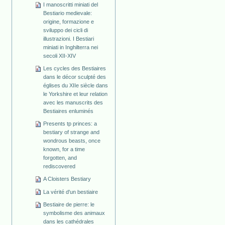
I manoscritti miniati del
Bestiario medievale:
origine, formazione e
sviluppo dei cicli di
illustrazioni. I Bestiari
miniati in Inghilterra nei
secoli XII-XIV
Les cycles des Bestiaires
dans le décor sculpté des
églises du XIIe siècle dans
le Yorkshire et leur relation
avec les manuscrits des
Bestiaires enluminés
Presents tp princes: a
bestiary of strange and
wondrous beasts, once
known, for a time
forgotten, and
rediscovered
A Cloisters Bestiary
La vérité d'un bestiaire
Bestiaire de pierre: le
symbolisme des animaux
dans les cathédrales