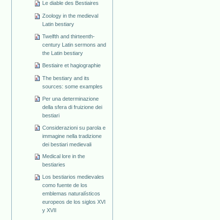
Le diable des Bestiaires
Zoology in the medieval
Latin bestiary
Twelfth and thirteenth-
century Latin sermons and
the Latin bestiary
Bestiaire et hagiographie
The bestiary and its
sources: some examples
Per una determinazione
della sfera di fruizione dei
bestiari
Considerazioni su parola e
immagine nella tradizione
dei bestiari medievali
Medical lore in the
bestiaries
Los bestiarios medievales
como fuente de los
emblemas naturalísticos
europeos de los siglos XVI
y XVII