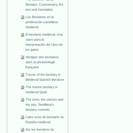
Bestiary. Commentary, Art,
text and translation
Los Bestiarios en la
predicación castellana
medieval
El bestiario medieval: Una
clave para la
interpretación del Libro de
los gatos
Vestiges des bestiaires
dans la phraséologie
française
Traces of the bestiary in
Medieval Spanish literature
The marine bestiary in
medieval Spain
The siren; the unicorn and
the asp. Santillana's
bestiary sonnets
Catro aves do bestiario na
España medieval
Sur les fonctions du