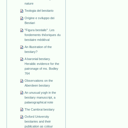
nature
Teologia del bestiario
Origine e sviluppo dei
Bestiari
"Figura bestialis". Les
fondements théoriques du
bestiaire médiéval
An Illustration of the
bestiary?
A baronial bestiary.
Heraldic evidence for the
patronage of ms. Bodley
764
Observations on the
Aberdeen bestiary
An unusual yogh in the
bestiary manuscript, a
palaeographical note
The Cambrai bestiary
Oxford University
bestiaries and their
publication as colour