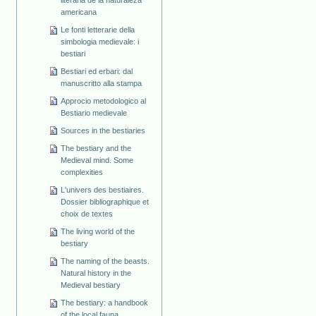
americana
Le fonti letterarie della
simbologia medievale: i
bestiari
Bestiari ed erbari: dal
manuscritto alla stampa
Approcio metodologico al
Bestiario medievale
Sources in the bestiaries
The bestiary and the
Medieval mind. Some
complexities
L'univers des bestiaires.
Dossier bibliographique et
choix de textes
The living world of the
bestiary
The naming of the beasts.
Natural history in the
Medieval bestiary
The bestiary: a handbook
of the local fauna