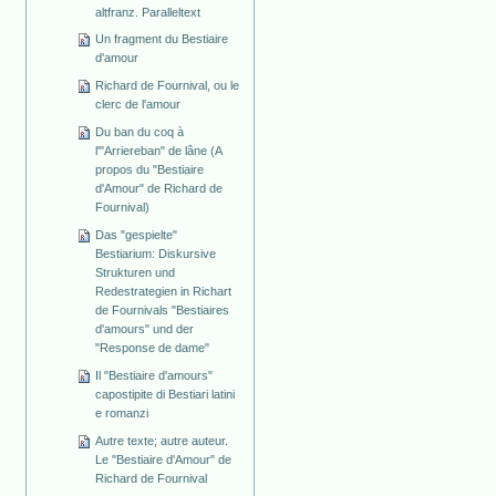
altfranz. Paralleltext
Un fragment du Bestiaire
d'amour
Richard de Fournival, ou le
clerc de l'amour
Du ban du coq à
l'"Arriereban" de lâne (A
propos du "Bestiaire
d'Amour" de Richard de
Fournival)
Das "gespielte"
Bestiarium: Diskursive
Strukturen und
Redestrategien in Richart
de Fournivals "Bestiaires
d'amours" und der
"Response de dame"
Il "Bestiaire d'amours"
capostipite di Bestiari latini
e romanzi
Autre texte; autre auteur.
Le "Bestiaire d'Amour" de
Richard de Fournival