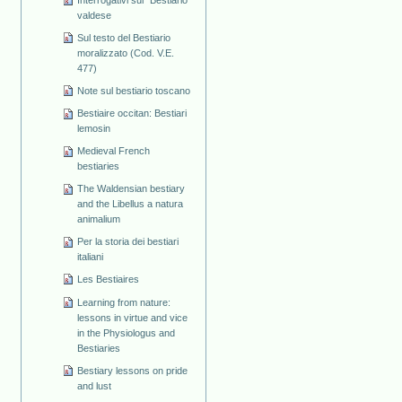
valdese
Sul testo del Bestiario
moralizzato (Cod. V.E.
477)
Note sul bestiario toscano
Bestiaire occitan: Bestiari
lemosin
Medieval French
bestiaries
The Waldensian bestiary
and the Libellus a natura
animalium
Per la storia dei bestiari
italiani
Les Bestiaires
Learning from nature:
lessons in virtue and vice
in the Physiologus and
Bestiaries
Bestiary lessons on pride
and lust