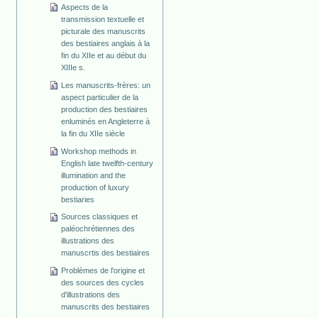
Aspects de la
transmission textuelle et
picturale des manuscrits
des bestiaires anglais à la
fin du XIIe et au début du
XIIIe s.
Les manuscrits-frères: un
aspect particulier de la
production des bestiaires
enluminés en Angleterre à
la fin du XIIe siècle
Workshop methods in
English late twelfth-century
illumination and the
production of luxury
bestiaries
Sources classiques et
paléochrétiennes des
illustrations des
manuscrtis des bestiaires
Problèmes de l'origine et
des sources des cycles
d'illustrations des
manuscrits des bestiaires