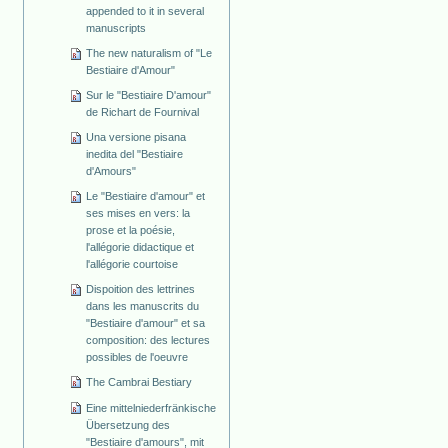
appended to it in several
manuscripts
The new naturalism of "Le
Bestiaire d'Amour"
Sur le "Bestiaire D'amour"
de Richart de Fournival
Una versione pisana
inedita del "Bestiaire
d'Amours"
Le "Bestiaire d'amour" et
ses mises en vers: la
prose et la poésie,
l'allégorie didactique et
l'allégorie courtoise
Dispoition des lettrines
dans les manuscrits du
"Bestiaire d'amour" et sa
composition: des lectures
possibles de l'oeuvre
The Cambrai Bestiary
Eine mittelniederfränkische
Übersetzung des
"Bestiaire d'amours", mit