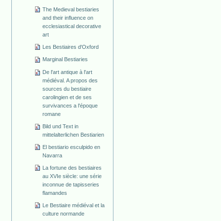
The Medieval bestiaries
and their influence on
ecclesiastical decorative
art
Les Bestiaires d'Oxford
Marginal Bestiaries
De l'art antique à l'art
médiéval. A propos des
sources du bestiaire
carolingien et de ses
survivances a l'époque
romane
Bild und Text in
mittelalterlichen Bestiarien
El bestiario esculpido en
Navarra
La fortune des bestiaires
au XVIe siècle: une série
inconnue de tapisseries
flamandes
Le Bestiaire médiéval et la
culture normande