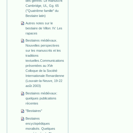
des genres: Le manuscrit
Cambridge, UL, Gg. 65
("Quatrième famille" du
Bestiaire latin)
Autres notes sur le
bestiaire de Villon: IV: Les
rapaces
Bestiaires médiévaux.
Nouvelles perspectives
sur les manuscrits et les
traditions
textuelles.Communications
présentées au XVe
Colloque de la Société
Internationale Renardienne
(Louvain-la-Neuve, 19-22
août 2003)
Bestiaires médiévaux:
quelques publications
récentes
"Bestiaires"
Bestiaires
encyclopédiques
moralisés. Quelques