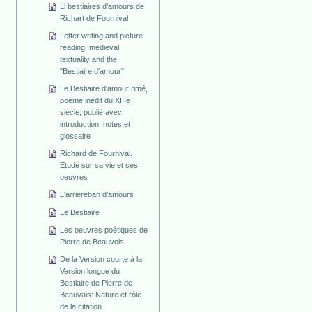
Li bestiaires d'amours de
Richart de Fournival
Letter writing and picture
reading: medieval
textuality and the
"Bestiaire d'amour"
Le Bestiaire d'amour rimé,
poème inédit du XIIIe
siècle; publié avec
introduction, notes et
glossaire
Richard de Fournival.
Etude sur sa vie et ses
oeuvres
L'arriereban d'amours
Le Bestiaire
Les oeuvres poétiques de
Pierre de Beauvois
De la Version courte à la
Version longue du
Bestiaire de Pierre de
Beauvais: Nature et rôle
de la citation