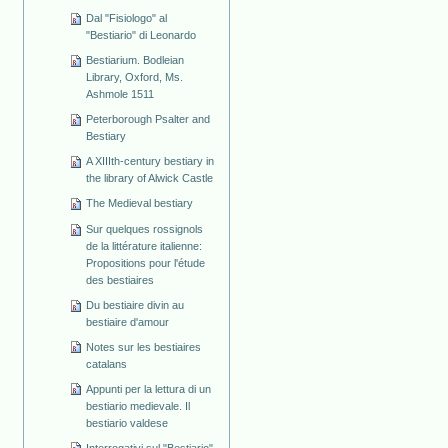
Dal "Fisiologo" al
"Bestiario" di Leonardo
Bestiarium. Bodleian
Library, Oxford, Ms.
Ashmole 1511
Peterborough Psalter and
Bestiary
A XIIIth-century bestiary in
the library of Alwick Castle
The Medieval bestiary
Sur quelques rossignols
de la littérature italienne:
Propositions pour l'étude
des bestiaires
Du bestiaire divin au
bestiaire d'amour
Notes sur les bestiaires
catalans
Appunti per la lettura di un
bestiario medievale. Il
bestiario valdese
Interrogativi sul "Bestiario"