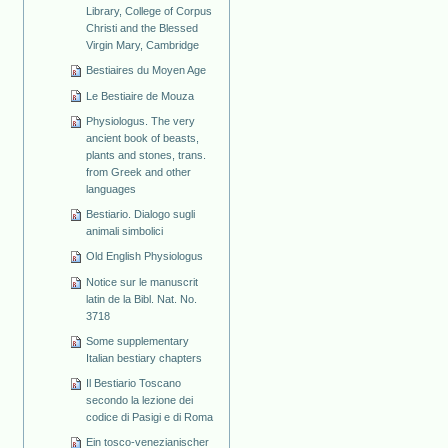
Library, College of Corpus
Christi and the Blessed
Virgin Mary, Cambridge
Bestiaires du Moyen Age
Le Bestiaire de Mouza
Physiologus. The very
ancient book of beasts,
plants and stones, trans.
from Greek and other
languages
Bestiario. Dialogo sugli
animali simbolici
Old English Physiologus
Notice sur le manuscrit
latin de la Bibl. Nat. No.
3718
Some supplementary
Italian bestiary chapters
Il Bestiario Toscano
secondo la lezione dei
codice di Pasigi e di Roma
Ein tosco-venezianischer