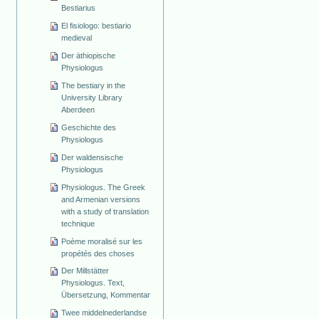
Bestiarius
El fisiologo: bestiario
medieval
Der äthiopische
Physiologus
The bestiary in the
University Library
Aberdeen
Geschichte des
Physiologus
Der waldensische
Physiologus
Physiologus. The Greek
and Armenian versions
with a study of translation
technique
Poème moralisé sur les
propétés des choses
Der Millstätter
Physiologus. Text,
Übersetzung, Kommentar
Twee middelnederlandse