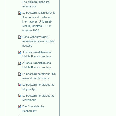
Les animaux dans les
manuscrits
Le bestiaire, le lapidaire, la
flore. Actes du colloque
international, Université
McGill, Montréal, 7-8-9
octobre 2002
Lions without villainy:
moralisations in a heraldic
bestiary
A Scots translation of a
Middle Franck bestiary
A Scots translation of a
Middle Franck bestiary
Le bestiaire héraldique. Un
miroir de la chevalerie
Le bestiaire héraldique au
Moyen Age
Le bestiaire héraldique au
Moyen Age
Das "Heraldische
Bestiarium"