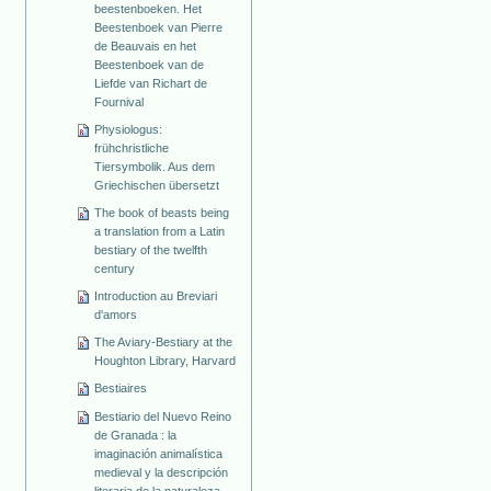
beestenboeken. Het
Beestenboek van Pierre
de Beauvais en het
Beestenboek van de
Liefde van Richart de
Fournival
Physiologus:
frühchristliche
Tiersymbolik. Aus dem
Griechischen übersetzt
The book of beasts being
a translation from a Latin
bestiary of the twelfth
century
Introduction au Breviari
d'amors
The Aviary-Bestiary at the
Houghton Library, Harvard
Bestiaires
Bestiario del Nuevo Reino
de Granada : la
imaginación animalística
medieval y la descripción
literaria de la naturaleza