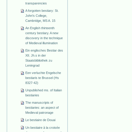
transparencies
A forgotten bestiary: St.
John's College,
Cambridge, MS A. 15
An English thirteenth
century bestiary. A new
discovery in the technique
of Medieval illumination
Ein englisches Bestiar des
XII. Jh.s in der
Staatsbibliothek zu
Leningrad
Een verluchte Engelsche
bestiaris te Brussel (Hs
8327-42)
Unpublished ms. of Italian
bestiaries
The manuscripts of
bestiaries: an aspect of
Medieval patronage
Le bestiaire de Douai
Un bestiaire à la croisée