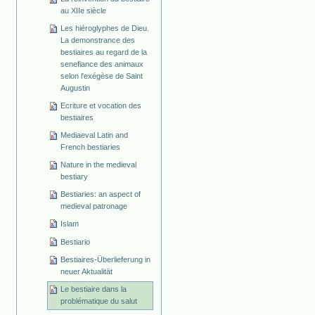
au XIIe siècle
Les hiéroglyphes de Dieu.
La demonstrance des
bestiaires au regard de la
senefiance des animaux
selon l'exégèse de Saint
Augustin
Ecriture et vocation des
bestiaires
Mediaeval Latin and
French bestiaries
Nature in the medieval
bestiary
Bestiaries: an aspect of
medieval patronage
Islam
Bestiario
Bestiaires-Überlieferung in
neuer Aktualität
Le bestiaire dans la
problématique du salut