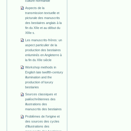
culture normande
Aspects de la
transmission textuelle et
picturale des manuscrits
des bestiaires anglais à la
fin du XIIe et au début du
XIIIe s.
Les manuscrits-frères: un
aspect particulier de la
production des bestiaires
enluminés en Angleterre à
la fin du XIIe siècle
Workshop methods in
English late twelfth-century
illumination and the
production of luxury
bestiaries
Sources classiques et
paléochrétiennes des
illustrations des
manuscrtis des bestiaires
Problèmes de l'origine et
des sources des cycles
d'illustrations des