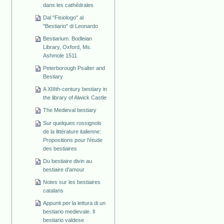
dans les cathédrales
Dal "Fisiologo" al
"Bestiario" di Leonardo
Bestiarium. Bodleian
Library, Oxford, Ms.
Ashmole 1511
Peterborough Psalter and
Bestiary
A XIIIth-century bestiary in
the library of Alwick Castle
The Medieval bestiary
Sur quelques rossignols
de la littérature italienne:
Propositions pour l'étude
des bestiaires
Du bestiaire divin au
bestiaire d'amour
Notes sur les bestiaires
catalans
Appunti per la lettura di un
bestiario medievale. Il
bestiario valdese