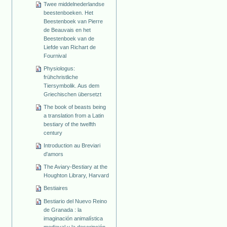
Twee middelnederlandse
beestenboeken. Het
Beestenboek van Pierre
de Beauvais en het
Beestenboek van de
Liefde van Richart de
Fournival
Physiologus:
frühchristliche
Tiersymbolik. Aus dem
Griechischen übersetzt
The book of beasts being
a translation from a Latin
bestiary of the twelfth
century
Introduction au Breviari
d'amors
The Aviary-Bestiary at the
Houghton Library, Harvard
Bestiaires
Bestiario del Nuevo Reino
de Granada : la
imaginación animalística
medieval y la descripción