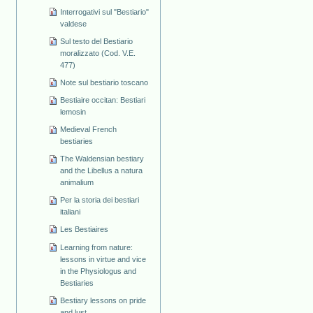
Interrogativi sul "Bestiario"
valdese
Sul testo del Bestiario
moralizzato (Cod. V.E.
477)
Note sul bestiario toscano
Bestiaire occitan: Bestiari
lemosin
Medieval French
bestiaries
The Waldensian bestiary
and the Libellus a natura
animalium
Per la storia dei bestiari
italiani
Les Bestiaires
Learning from nature:
lessons in virtue and vice
in the Physiologus and
Bestiaries
Bestiary lessons on pride
and lust