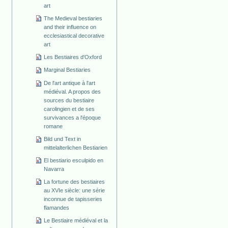
art
The Medieval bestiaries
and their influence on
ecclesiastical decorative
art
Les Bestiaires d'Oxford
Marginal Bestiaries
De l'art antique à l'art
médiéval. A propos des
sources du bestiaire
carolingien et de ses
survivances a l'époque
romane
Bild und Text in
mittelalterlichen Bestiarien
El bestiario esculpido en
Navarra
La fortune des bestiaires
au XVIe siècle: une série
inconnue de tapisseries
flamandes
Le Bestiaire médiéval et la