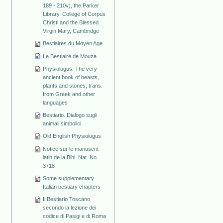
189 - 210v), the Parker
Library, College of Corpus
Christi and the Blessed
Virgin Mary, Cambridge
Bestiaires du Moyen Age
Le Bestiaire de Mouza
Physiologus. The very
ancient book of beasts,
plants and stones, trans.
from Greek and other
languages
Bestiario. Dialogo sugli
animali simbolici
Old English Physiologus
Notice sur le manuscrit
latin de la Bibl. Nat. No.
3718
Some supplementary
Italian bestiary chapters
Il Bestiario Toscano
secondo la lezione dei
codice di Pasigi e di Roma