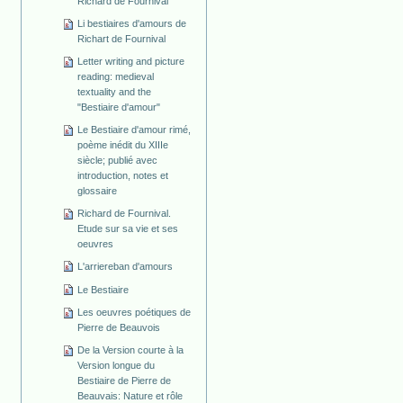
Richard de Fournival
Li bestiaires d'amours de
Richart de Fournival
Letter writing and picture
reading: medieval
textuality and the
"Bestiaire d'amour"
Le Bestiaire d'amour rimé,
poème inédit du XIIIe
siècle; publié avec
introduction, notes et
glossaire
Richard de Fournival.
Etude sur sa vie et ses
oeuvres
L'arriereban d'amours
Le Bestiaire
Les oeuvres poétiques de
Pierre de Beauvois
De la Version courte à la
Version longue du
Bestiaire de Pierre de
Beauvais: Nature et rôle