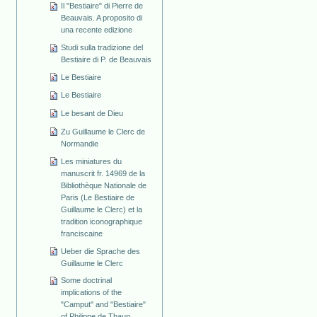
Il "Bestiaire" di Pierre de
Beauvais. A proposito di
una recente edizione
Studi sulla tradizione del
Bestiaire di P. de Beauvais
Le Bestiaire
Le Bestiaire
Le besant de Dieu
Zu Guillaume le Clerc de
Normandie
Les miniatures du
manuscrit fr. 14969 de la
Bibliothèque Nationale de
Paris (Le Bestiaire de
Guillaume le Clerc) et la
tradition iconographique
franciscaine
Ueber die Sprache des
Guillaume le Clerc
Some doctrinal
implications of the
"Camput" and "Bestiaire"
of Philippe de Thaun