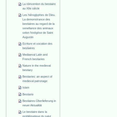
La réinvention du bestiaire
au XIIe siècle
Les hiéroglyphes de Dieu.
La demonstrance des
bestiaires au regard de la
senefiance des animaux
selon l'exégèse de Saint
Augustin
Ecriture et vocation des
bestiaires
Mediaeval Latin and
French bestiaries
Nature in the medieval
bestiary
Bestiaries: an aspect of
medieval patronage
Islam
Bestiario
Bestiaires-Überlieferung in
neuer Aktualität
Le bestiaire dans la
problématique du salut