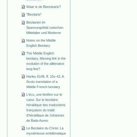
Waar is de Beestearis?
"Bestiario"
Bestiarien im
Spannungsfeld zwischen
Mittelalter und Moderne
Notes on the Middle
English Bestiary
The Middle English
bestiary. Missing link in the
evolution of the alliterative
long line?
Harley 6149, ff. 15v-42. A
Scots translation of a
Middle French bestiary
L'écu, une fenêtre sur le
cœur. Sur le bestiaire
héraldique des traductions
françaises du traité
d'héraldique de Johannes
de Bado Aureo
Le Bestiaire du Christ. La
mystérieuse emblématique