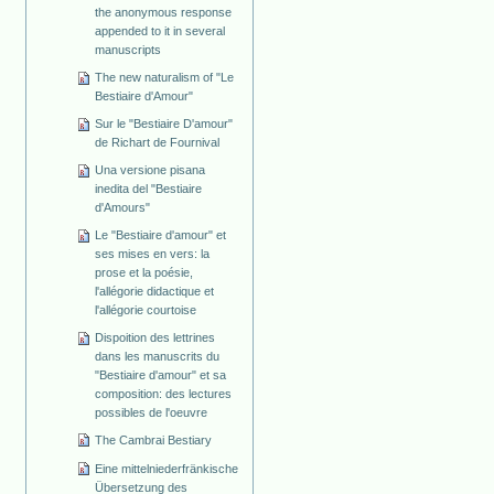
the anonymous response
appended to it in several
manuscripts
The new naturalism of "Le
Bestiaire d'Amour"
Sur le "Bestiaire D'amour"
de Richart de Fournival
Una versione pisana
inedita del "Bestiaire
d'Amours"
Le "Bestiaire d'amour" et
ses mises en vers: la
prose et la poésie,
l'allégorie didactique et
l'allégorie courtoise
Dispoition des lettrines
dans les manuscrits du
"Bestiaire d'amour" et sa
composition: des lectures
possibles de l'oeuvre
The Cambrai Bestiary
Eine mittelniederfränkische
Übersetzung des