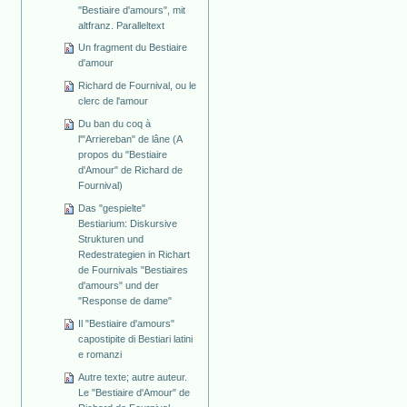
"Bestiaire d'amours", mit
altfranz. Paralleltext
Un fragment du Bestiaire
d'amour
Richard de Fournival, ou le
clerc de l'amour
Du ban du coq à
l'"Arriereban" de lâne (A
propos du "Bestiaire
d'Amour" de Richard de
Fournival)
Das "gespielte"
Bestiarium: Diskursive
Strukturen und
Redestrategien in Richart
de Fournivals "Bestiaires
d'amours" und der
"Response de dame"
Il "Bestiaire d'amours"
capostipite di Bestiari latini
e romanzi
Autre texte; autre auteur.
Le "Bestiaire d'Amour" de