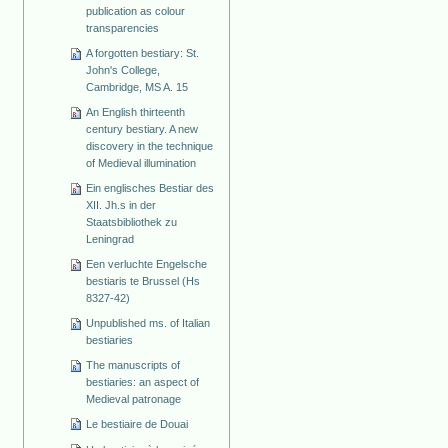
publication as colour
transparencies
A forgotten bestiary: St.
John's College,
Cambridge, MS A. 15
An English thirteenth
century bestiary. A new
discovery in the technique
of Medieval illumination
Ein englisches Bestiar des
XII. Jh.s in der
Staatsbibliothek zu
Leningrad
Een verluchte Engelsche
bestiaris te Brussel (Hs
8327-42)
Unpublished ms. of Italian
bestiaries
The manuscripts of
bestiaries: an aspect of
Medieval patronage
Le bestiaire de Douai