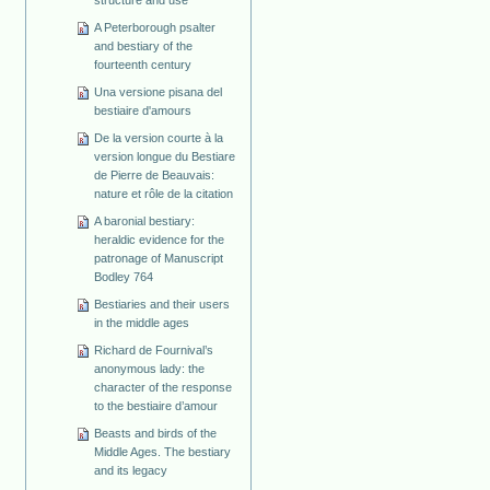
structure and use
A Peterborough psalter
and bestiary of the
fourteenth century
Una versione pisana del
bestiaire d'amours
De la version courte à la
version longue du Bestiare
de Pierre de Beauvais:
nature et rôle de la citation
A baronial bestiary:
heraldic evidence for the
patronage of Manuscript
Bodley 764
Bestiaries and their users
in the middle ages
Richard de Fournival’s
anonymous lady: the
character of the response
to the bestiaire d’amour
Beasts and birds of the
Middle Ages. The bestiary
and its legacy