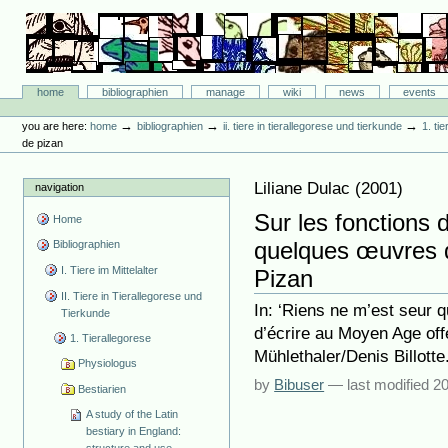
Skip
to
content.
|
Skip
Bibliographie-Portal
to
Sections
home
bibliographien
manage
wiki
news
events
navigation
Personal
tools
→
→
→
you are here:
home
bibliographien
ii. tiere in tierallegorese und tierkunde
1. ti
de pizan
Liliane Dulac
(
2001
)
navigation
Sur les fonctions 
Home
quelques œuvres d
Bibliographien
I. Tiere im Mittelalter
Pizan
II. Tiere in Tierallegorese und
In: ‘Riens ne m’est seur q
Tierkunde
d’écrire au Moyen Age off
1. Tierallegorese
Mühlethaler/Denis Billotte
Physiologus
by
Bibuser
—
last modified
20
Bestiarien
A study of the Latin
bestiary in England: