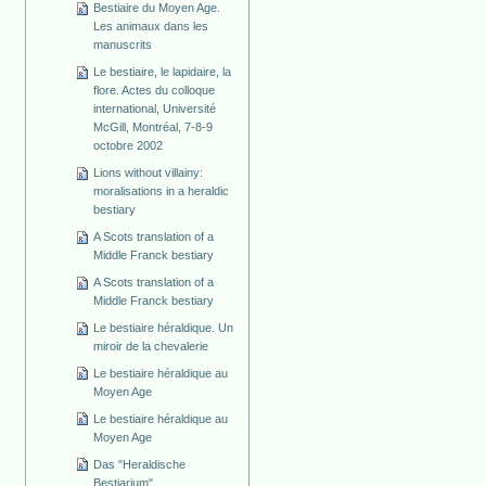
Bestiaire du Moyen Age.
Les animaux dans les
manuscrits
Le bestiaire, le lapidaire, la
flore. Actes du colloque
international, Université
McGill, Montréal, 7-8-9
octobre 2002
Lions without villainy:
moralisations in a heraldic
bestiary
A Scots translation of a
Middle Franck bestiary
A Scots translation of a
Middle Franck bestiary
Le bestiaire héraldique. Un
miroir de la chevalerie
Le bestiaire héraldique au
Moyen Age
Le bestiaire héraldique au
Moyen Age
Das "Heraldische
Bestiarium"