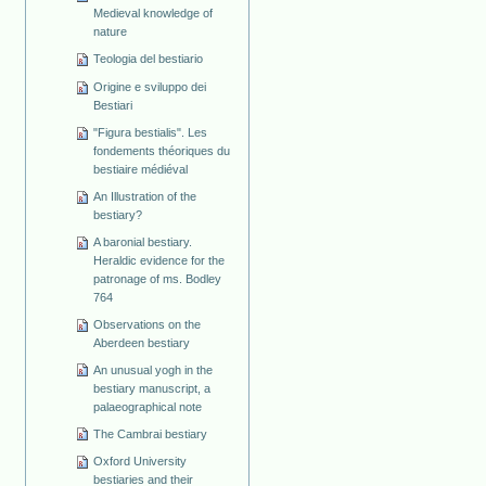
Medieval knowledge of
nature
Teologia del bestiario
Origine e sviluppo dei
Bestiari
"Figura bestialis". Les
fondements théoriques du
bestiaire médiéval
An Illustration of the
bestiary?
A baronial bestiary.
Heraldic evidence for the
patronage of ms. Bodley
764
Observations on the
Aberdeen bestiary
An unusual yogh in the
bestiary manuscript, a
palaeographical note
The Cambrai bestiary
Oxford University
bestiaries and their