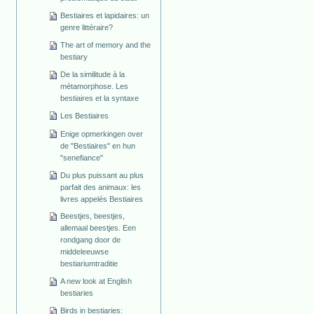
Bestiaires et lapidaires: un
genre littéraire?
The art of memory and the
bestiary
De la similitude à la
métamorphose. Les
bestiaires et la syntaxe
Les Bestiaires
Enige opmerkingen over
de "Bestiaires" en hun
"senefiance"
Du plus puissant au plus
parfait des animaux: les
livres appelés Bestiaires
Beestjes, beestjes,
allemaal beestjes. Een
rondgang door de
middeleeuwse
bestiariumtraditie
A new look at English
bestiaries
Birds in bestiaries: