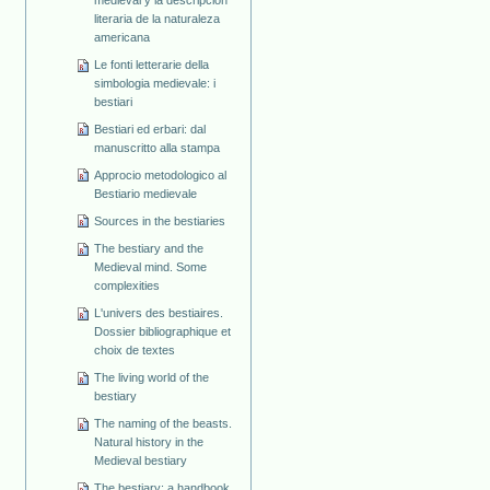
literaria de la naturaleza
americana
Le fonti letterarie della
simbologia medievale: i
bestiari
Bestiari ed erbari: dal
manuscritto alla stampa
Approcio metodologico al
Bestiario medievale
Sources in the bestiaries
The bestiary and the
Medieval mind. Some
complexities
L'univers des bestiaires.
Dossier bibliographique et
choix de textes
The living world of the
bestiary
The naming of the beasts.
Natural history in the
Medieval bestiary
The bestiary: a handbook