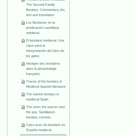
The Second-Family
Bestiary. Commentary, Art,
text and translation
Los Bestiarios en la
predicación castellana
medieval
El bestiario medieval: Una
clave para la
interpretación del Libro de
los gatos
Vestiges des bestiaires
dans la phraséologie
française
Traces of the bestiary in
Medieval Spanish literature
The marine bestiary in
medieval Spain
The siren; the unicorn and
the asp. Santillana's
bestiary sonnets
Catro aves do bestiario na
España medieval