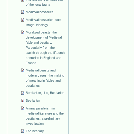
of the local fauna
Medieval bestiaries
Medieval bestiaries: text,
image, ideology
Moralized beasts: the
development of Medieval
fable and bestiary.
Particularly from the
twelfth through the fifteenth
centuries in England and
France
Medieval beasts and
modern cages: the making
of meaning in fables and
bestiaries
Bestiarium, -ius, Bestiarien
Bestiarien
Animal parallelism in
medieval literature and the
bestiaries: a preliminary
investigation
The bestiary