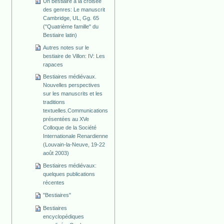
Un bestiaire à la croisée
des genres: Le manuscrit
Cambridge, UL, Gg. 65
("Quatrième famille" du
Bestiaire latin)
Autres notes sur le
bestiaire de Villon: IV: Les
rapaces
Bestiaires médiévaux.
Nouvelles perspectives
sur les manuscrits et les
traditions
textuelles.Communications
présentées au XVe
Colloque de la Société
Internationale Renardienne
(Louvain-la-Neuve, 19-22
août 2003)
Bestiaires médiévaux:
quelques publications
récentes
"Bestiaires"
Bestiaires
encyclopédiques