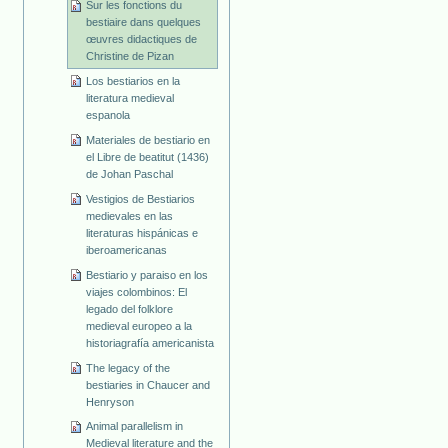
Sur les fonctions du
bestiaire dans quelques
œuvres didactiques de
Christine de Pizan
Los bestiarios en la
literatura medieval
espanola
Materiales de bestiario en
el Libre de beatitut (1436)
de Johan Paschal
Vestigios de Bestiarios
medievales en las
literaturas hispánicas e
iberoamericanas
Bestiario y paraiso en los
viajes colombinos: El
legado del folklore
medieval europeo a la
historiagrafía americanista
The legacy of the
bestiaries in Chaucer and
Henryson
Animal parallelism in
Medieval literature and the