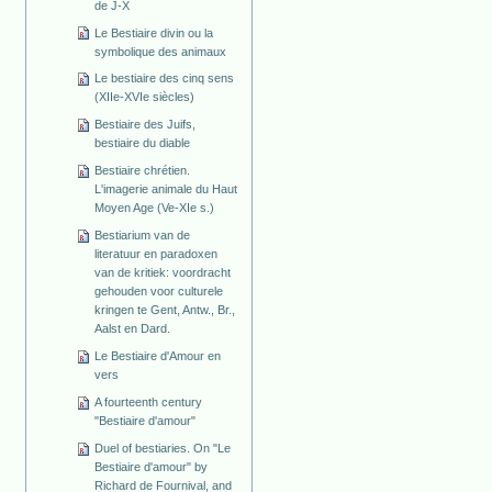
de J-X
Le Bestiaire divin ou la
symbolique des animaux
Le bestiaire des cinq sens
(XIIe-XVIe siècles)
Bestiaire des Juifs,
bestiaire du diable
Bestiaire chrétien.
L'imagerie animale du Haut
Moyen Age (Ve-XIe s.)
Bestiarium van de
literatuur en paradoxen
van de kritiek: voordracht
gehouden voor culturele
kringen te Gent, Antw., Br.,
Aalst en Dard.
Le Bestiaire d'Amour en
vers
A fourteenth century
"Bestiaire d'amour"
Duel of bestiaries. On "Le
Bestiaire d'amour" by
Richard de Fournival, and