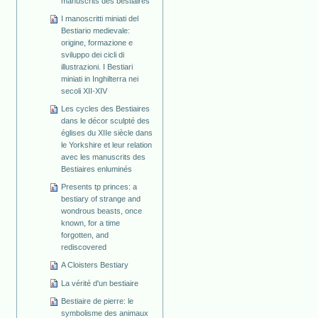
manuscrits des bestiaires
I manoscritti miniati del
Bestiario medievale:
origine, formazione e
sviluppo dei cicli di
illustrazioni. I Bestiari
miniati in Inghilterra nei
secoli XII-XIV
Les cycles des Bestiaires
dans le décor sculpté des
églises du XIIe siècle dans
le Yorkshire et leur relation
avec les manuscrits des
Bestiaires enluminés
Presents tp princes: a
bestiary of strange and
wondrous beasts, once
known, for a time
forgotten, and
rediscovered
A Cloisters Bestiary
La vérité d'un bestiaire
Bestiaire de pierre: le
symbolisme des animaux