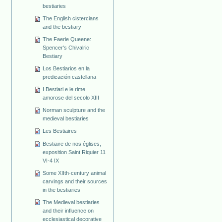
bestiaries
The English cistercians
and the bestiary
The Faerie Queene:
Spencer's Chivalric
Bestiary
Los Bestiarios en la
predicación castellana
I Bestiari e le rime
amorose del secolo XIII
Norman sculpture and the
medieval bestiaries
Les Bestiaires
Bestiaire de nos églises,
exposition Saint Riquier 11
VI-4 IX
Some XIIth-century animal
carvings and their sources
in the bestiaries
The Medieval bestiaries
and their influence on
ecclesiastical decorative