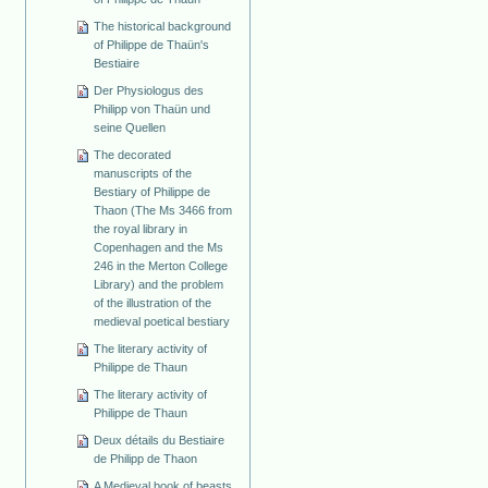
The historical background
of Philippe de Thaün's
Bestiaire
Der Physiologus des
Philipp von Thaün und
seine Quellen
The decorated
manuscripts of the
Bestiary of Philippe de
Thaon (The Ms 3466 from
the royal library in
Copenhagen and the Ms
246 in the Merton College
Library) and the problem
of the illustration of the
medieval poetical bestiary
The literary activity of
Philippe de Thaun
The literary activity of
Philippe de Thaun
Deux détails du Bestiaire
de Philipp de Thaon
A Medieval book of beasts.