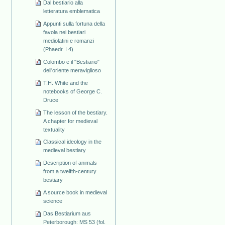
Dal bestiario alla
letteratura emblematica
Appunti sulla fortuna della
favola nei bestiari
mediolatini e romanzi
(Phaedr. I 4)
Colombo e il "Bestiario"
dell'oriente meraviglioso
T.H. White and the
notebooks of George C.
Druce
The lesson of the bestiary.
A chapter for medieval
textuality
Classical ideology in the
medieval bestiary
Description of animals
from a twelfth-century
bestiary
A source book in medieval
science
Das Bestiarium aus
Peterborough: MS 53 (fol.