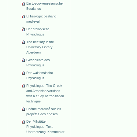
Ein tosco-venezianischer
Bestiarius
El fisiologo: bestiario
medieval
Der äthiopische
Physiologus
The bestiary in the
University Library
Aberdeen
Geschichte des
Physiologus
Der waldensische
Physiologus
Physiologus. The Greek
and Armenian versions
with a study of translation
technique
Poème moralisé sur les
propétés des choses
Der Millstätter
Physiologus. Text,
Übersetzung, Kommentar