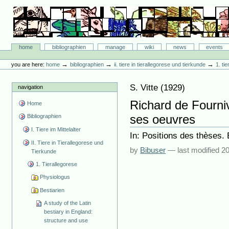
Skip
to
content.
|
Skip
Bibliographie-Portal
to
Sections
home
bibliographien
manage
wiki
news
events
navigation
Personal
tools
→
→
→
you are here:
home
bibliographien
ii. tiere in tierallegorese und tierkunde
1. ti
S. Vitte
(
1929
)
navigation
Richard de Fourniv
Home
ses oeuvres
Bibliographien
I. Tiere im Mittelalter
In: Positions des thèses. 
II. Tiere in Tierallegorese und
by
Bibuser
—
last modified
20
Tierkunde
1. Tierallegorese
Physiologus
Bestiarien
A study of the Latin
bestiary in England:
structure and use