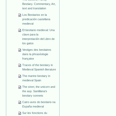
Bestiary. Commentary, Art,
text and translation
Los Bestiarios en la
predicación castellana
medieval
El bestiario medieval: Una
clave para la
interpretación del Libro de
los gatos
Vestiges des bestiaires
dans la phraséologie
française
Traces of the bestiary in
Medieval Spanish literature
The marine bestiary in
medieval Spain
The siren; the unicorn and
the asp. Santillana's
bestiary sonnets
Catro aves do bestiario na
España medieval
Sur les fonctions du