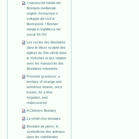
I manoscritti miniati del
Bestiario medievale:
origine, formazione e
sviluppo dei cicli di
illustrazioni. I Bestiari
miniati in Inghilterra nei
secoli XII-XIV
Les cycles des Bestiaires
dans le décor sculpté des
églises du XIIe siècle dans
le Yorkshire et leur relation
avec les manuscrits des
Bestiaires enluminés
Presents tp princes: a
bestiary of strange and
wondrous beasts, once
known, for a time
forgotten, and
rediscovered
A Cloisters Bestiary
La vérité d'un bestiaire
Bestiaire de pierre: le
symbolisme des animaux
dans les cathédrales