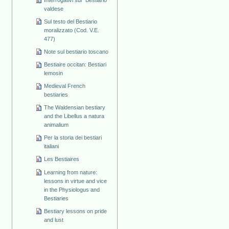
valdese
Sul testo del Bestiario
moralizzato (Cod. V.E.
477)
Note sul bestiario toscano
Bestiaire occitan: Bestiari
lemosin
Medieval French
bestiaries
The Waldensian bestiary
and the Libellus a natura
animalium
Per la storia dei bestiari
italiani
Les Bestiaires
Learning from nature:
lessons in virtue and vice
in the Physiologus and
Bestiaries
Bestiary lessons on pride
and lust