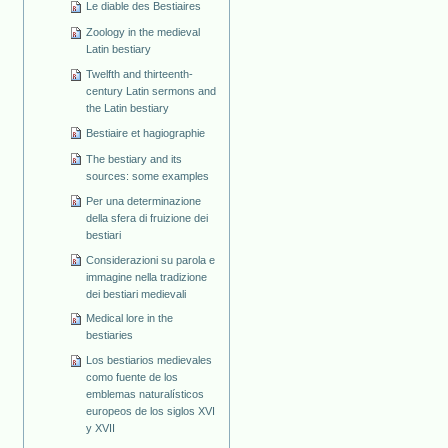
Le diable des Bestiaires
Zoology in the medieval
Latin bestiary
Twelfth and thirteenth-
century Latin sermons and
the Latin bestiary
Bestiaire et hagiographie
The bestiary and its
sources: some examples
Per una determinazione
della sfera di fruizione dei
bestiari
Considerazioni su parola e
immagine nella tradizione
dei bestiari medievali
Medical lore in the
bestiaries
Los bestiarios medievales
como fuente de los
emblemas naturalísticos
europeos de los siglos XVI
y XVII