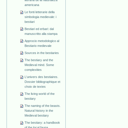
americana
Le fonti letterarie della
simbologia medievale: i
bestiari
Bestiari ed erbari: dal
manuscritto alla stampa
Approcio metodologico al
Bestiario medievale
Sources in the bestiaries
The bestiary and the
Medieval mind. Some
complexities
L'univers des bestiaires.
Dossier bibliographique et
choix de textes
The living world of the
bestiary
The naming of the beasts.
Natural history in the
Medieval bestiary
The bestiary: a handbook
of the local fauna