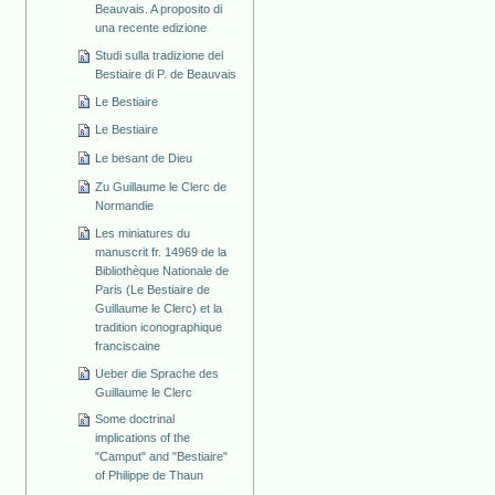
Beauvais. A proposito di
una recente edizione
Studi sulla tradizione del
Bestiaire di P. de Beauvais
Le Bestiaire
Le Bestiaire
Le besant de Dieu
Zu Guillaume le Clerc de
Normandie
Les miniatures du
manuscrit fr. 14969 de la
Bibliothèque Nationale de
Paris (Le Bestiaire de
Guillaume le Clerc) et la
tradition iconographique
franciscaine
Ueber die Sprache des
Guillaume le Clerc
Some doctrinal
implications of the
"Camput" and "Bestiaire"
of Philippe de Thaun