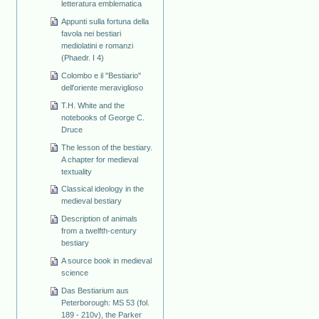
letteratura emblematica
Appunti sulla fortuna della
favola nei bestiari
mediolatini e romanzi
(Phaedr. I 4)
Colombo e il "Bestiario"
dell'oriente meraviglioso
T.H. White and the
notebooks of George C.
Druce
The lesson of the bestiary.
A chapter for medieval
textuality
Classical ideology in the
medieval bestiary
Description of animals
from a twelfth-century
bestiary
A source book in medieval
science
Das Bestiarium aus
Peterborough: MS 53 (fol.
189 - 210v), the Parker