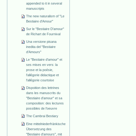
appended to it in several
manuscripts
The new naturalism of "Le
Bestiaire d'Amour"
Sur le "Bestiaire D'amour"
de Richart de Fournival
Una versione pisana
inedita del "Bestiaire
d'Amours"
Le "Bestiaire d'amour" et
ses mises en vers: la
prose et la poésie,
l'allégorie didactique et
l'allégorie courtoise
Dispoition des lettrines
dans les manuscrits du
"Bestiaire d'amour" et sa
composition: des lectures
possibles de l'oeuvre
The Cambrai Bestiary
Eine mittelniederfränkische
Übersetzung des
"Bestiaire d'amours", mit