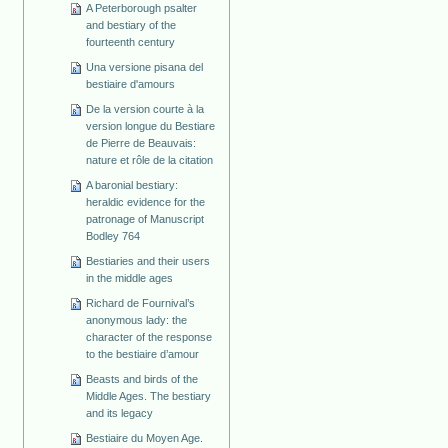
A Peterborough psalter
and bestiary of the
fourteenth century
Una versione pisana del
bestiaire d'amours
De la version courte à la
version longue du Bestiare
de Pierre de Beauvais:
nature et rôle de la citation
A baronial bestiary:
heraldic evidence for the
patronage of Manuscript
Bodley 764
Bestiaries and their users
in the middle ages
Richard de Fournival’s
anonymous lady: the
character of the response
to the bestiaire d’amour
Beasts and birds of the
Middle Ages. The bestiary
and its legacy
Bestiaire du Moyen Age.