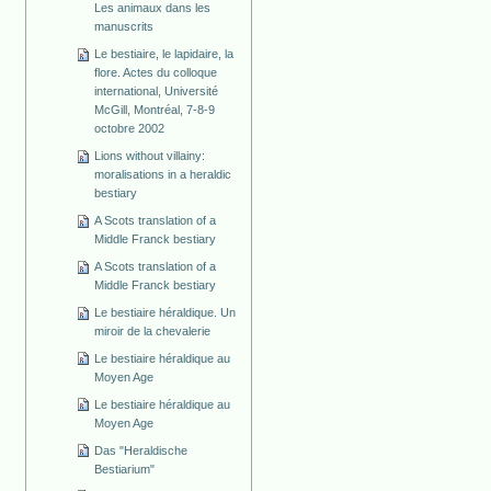
Les animaux dans les
manuscrits
Le bestiaire, le lapidaire, la
flore. Actes du colloque
international, Université
McGill, Montréal, 7-8-9
octobre 2002
Lions without villainy:
moralisations in a heraldic
bestiary
A Scots translation of a
Middle Franck bestiary
A Scots translation of a
Middle Franck bestiary
Le bestiaire héraldique. Un
miroir de la chevalerie
Le bestiaire héraldique au
Moyen Age
Le bestiaire héraldique au
Moyen Age
Das "Heraldische
Bestiarium"