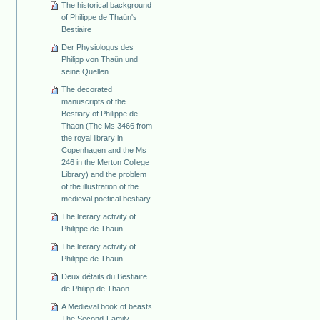
The historical background
of Philippe de Thaün's
Bestiaire
Der Physiologus des
Philipp von Thaün und
seine Quellen
The decorated
manuscripts of the
Bestiary of Philippe de
Thaon (The Ms 3466 from
the royal library in
Copenhagen and the Ms
246 in the Merton College
Library) and the problem
of the illustration of the
medieval poetical bestiary
The literary activity of
Philippe de Thaun
The literary activity of
Philippe de Thaun
Deux détails du Bestiaire
de Philipp de Thaon
A Medieval book of beasts.
The Second-Family