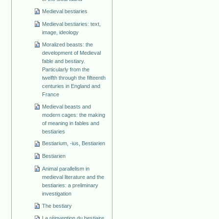
Medieval bestiaries
Medieval bestiaries: text,
image, ideology
Moralized beasts: the
development of Medieval
fable and bestiary.
Particularly from the
twelfth through the fifteenth
centuries in England and
France
Medieval beasts and
modern cages: the making
of meaning in fables and
bestiaries
Bestiarium, -ius, Bestiarien
Bestiarien
Animal parallelism in
medieval literature and the
bestiaries: a preliminary
investigation
The bestiary
La réinvention du bestiaire