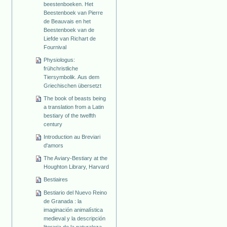
beestenboeken. Het
Beestenboek van Pierre
de Beauvais en het
Beestenboek van de
Liefde van Richart de
Fournival
Physiologus:
frühchristliche
Tiersymbolik. Aus dem
Griechischen übersetzt
The book of beasts being
a translation from a Latin
bestiary of the twelfth
century
Introduction au Breviari
d'amors
The Aviary-Bestiary at the
Houghton Library, Harvard
Bestiaires
Bestiario del Nuevo Reino
de Granada : la
imaginación animalística
medieval y la descripción
literaria de la naturaleza