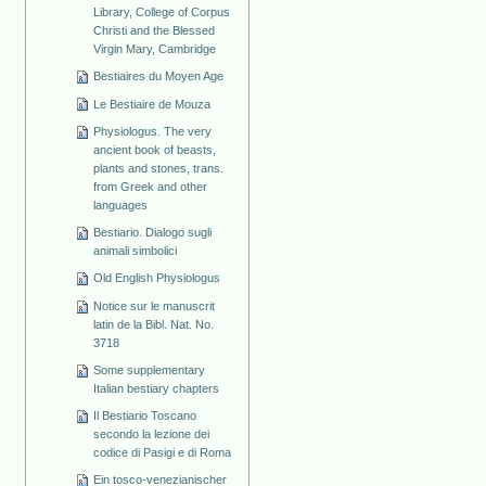
Library, College of Corpus
Christi and the Blessed
Virgin Mary, Cambridge
Bestiaires du Moyen Age
Le Bestiaire de Mouza
Physiologus. The very
ancient book of beasts,
plants and stones, trans.
from Greek and other
languages
Bestiario. Dialogo sugli
animali simbolici
Old English Physiologus
Notice sur le manuscrit
latin de la Bibl. Nat. No.
3718
Some supplementary
Italian bestiary chapters
Il Bestiario Toscano
secondo la lezione dei
codice di Pasigi e di Roma
Ein tosco-venezianischer