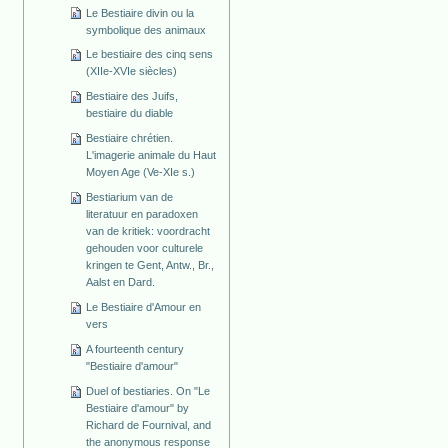
Le Bestiaire divin ou la
symbolique des animaux
Le bestiaire des cinq sens
(XIIe-XVIe siècles)
Bestiaire des Juifs,
bestiaire du diable
Bestiaire chrétien.
L'imagerie animale du Haut
Moyen Age (Ve-XIe s.)
Bestiarium van de
literatuur en paradoxen
van de kritiek: voordracht
gehouden voor culturele
kringen te Gent, Antw., Br.,
Aalst en Dard.
Le Bestiaire d'Amour en
vers
A fourteenth century
"Bestiaire d'amour"
Duel of bestiaries. On "Le
Bestiaire d'amour" by
Richard de Fournival, and
the anonymous response