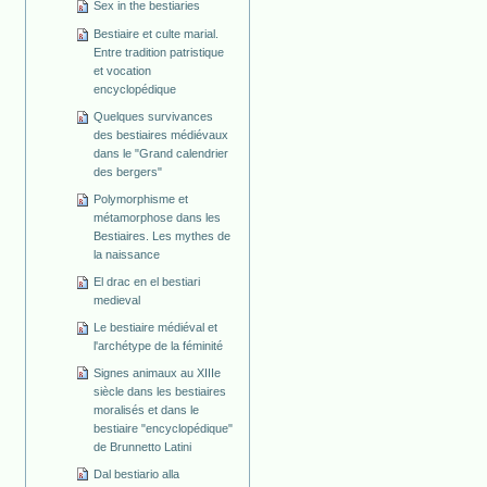
Sex in the bestiaries
Bestiaire et culte marial.
Entre tradition patristique
et vocation
encyclopédique
Quelques survivances
des bestiaires médiévaux
dans le "Grand calendrier
des bergers"
Polymorphisme et
métamorphose dans les
Bestiaires. Les mythes de
la naissance
El drac en el bestiari
medieval
Le bestiaire médiéval et
l'archétype de la féminité
Signes animaux au XIIIe
siècle dans les bestiaires
moralisés et dans le
bestiaire "encyclopédique"
de Brunnetto Latini
Dal bestiario alla