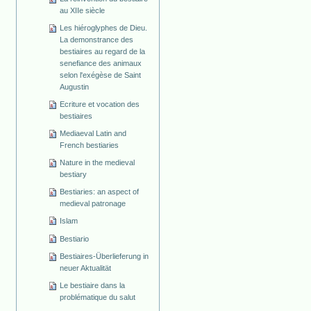
au XIIe siècle
Les hiéroglyphes de Dieu.
La demonstrance des
bestiaires au regard de la
senefiance des animaux
selon l'exégèse de Saint
Augustin
Ecriture et vocation des
bestiaires
Mediaeval Latin and
French bestiaries
Nature in the medieval
bestiary
Bestiaries: an aspect of
medieval patronage
Islam
Bestiario
Bestiaires-Überlieferung in
neuer Aktualität
Le bestiaire dans la
problématique du salut