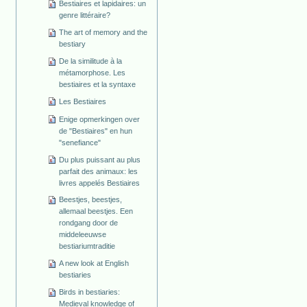
Bestiaires et lapidaires: un
genre littéraire?
The art of memory and the
bestiary
De la similitude à la
métamorphose. Les
bestiaires et la syntaxe
Les Bestiaires
Enige opmerkingen over
de "Bestiaires" en hun
"senefiance"
Du plus puissant au plus
parfait des animaux: les
livres appelés Bestiaires
Beestjes, beestjes,
allemaal beestjes. Een
rondgang door de
middeleeuwse
bestiariumtraditie
A new look at English
bestiaries
Birds in bestiaries:
Medieval knowledge of