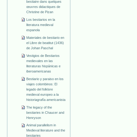
bestiaire dans quelques
œuvres didactiques de
Christine de Pizan
Los bestiarios en la
literatura medieval
espanola
Materiales de bestiario en
el Libre de beatitut (1436)
de Johan Paschal
Vestigios de Bestiarios
medievales en las
literaturas hispánicas e
iberoamericanas
Bestiario y paraiso en los
viajes colombinos: El
legado del folklore
medieval europeo a la
historiagrafía americanista
The legacy of the
bestiaries in Chaucer and
Henryson
Animal parallelism in
Medieval literature and the
bestiaries