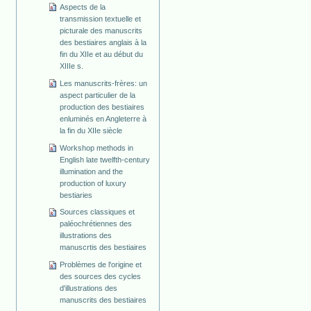
Aspects de la
transmission textuelle et
picturale des manuscrits
des bestiaires anglais à la
fin du XIIe et au début du
XIIIe s.
Les manuscrits-frères: un
aspect particulier de la
production des bestiaires
enluminés en Angleterre à
la fin du XIIe siècle
Workshop methods in
English late twelfth-century
illumination and the
production of luxury
bestiaries
Sources classiques et
paléochrétiennes des
illustrations des
manuscrtis des bestiaires
Problèmes de l'origine et
des sources des cycles
d'illustrations des
manuscrits des bestiaires