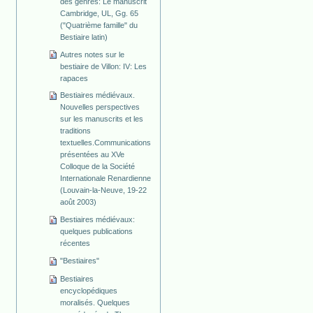
des genres: Le manuscrit
Cambridge, UL, Gg. 65
("Quatrième famille" du
Bestiaire latin)
Autres notes sur le
bestiaire de Villon: IV: Les
rapaces
Bestiaires médiévaux.
Nouvelles perspectives
sur les manuscrits et les
traditions
textuelles.Communications
présentées au XVe
Colloque de la Société
Internationale Renardienne
(Louvain-la-Neuve, 19-22
août 2003)
Bestiaires médiévaux:
quelques publications
récentes
"Bestiaires"
Bestiaires
encyclopédiques
moralisés. Quelques