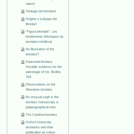
nature
Teologia del bestiario
Origine e sviluppo dei
Bestiari
"Figura bestialis". Les
fondements théoriques du
bestiaire médiéval
An Illustration of the
bestiary?
A baronial bestiary.
Heraldic evidence for the
patronage of ms. Bodley
764
Observations on the
Aberdeen bestiary
An unusual yogh in the
bestiary manuscript, a
palaeographical note
The Cambrai bestiary
Oxford University
bestiaries and their
publication as colour