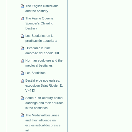
The English cistercians
and the bestiary
The Faerie Queene:
Spencer's Chivalric
Bestiary
Los Bestiarios en la
predicación castellana
I Bestiari e le rime
amorose del secolo XIII
Norman sculpture and the
medieval bestiaries
Les Bestiaires
Bestiaire de nos églises,
exposition Saint Riquier 11
VI-4 IX
Some XIIth-century animal
carvings and their sources
in the bestiaries
The Medieval bestiaries
and their influence on
ecclesiastical decorative
art