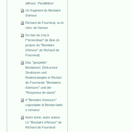
altfranz. Paralleltext
Un fragment du Bestiaire
d'amour
Richard de Fournival, ou le
clerc de l'amour
Du ban du coq à
l'"Arriereban" de lâne (A
propos du "Bestiaire
d'Amour" de Richard de
Fournival)
Das "gespielte"
Bestiarium: Diskursive
Strukturen und
Redestrategien in Richart
de Fournivals "Bestiaires
d'amours" und der
"Response de dame"
Il "Bestiaire d'amours"
capostipite di Bestiari latini
e romanzi
Autre texte; autre auteur.
Le "Bestiaire d'Amour" de
Richard de Fournival