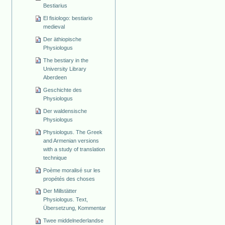
Bestiarius
El fisiologo: bestiario
medieval
Der äthiopische
Physiologus
The bestiary in the
University Library
Aberdeen
Geschichte des
Physiologus
Der waldensische
Physiologus
Physiologus. The Greek
and Armenian versions
with a study of translation
technique
Poème moralisé sur les
propétés des choses
Der Millstätter
Physiologus. Text,
Übersetzung, Kommentar
Twee middelnederlandse