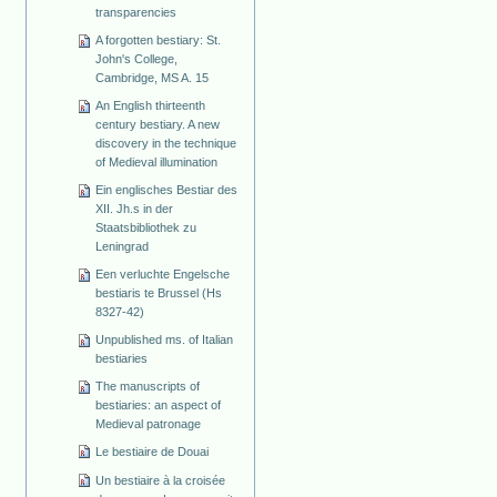
transparencies
A forgotten bestiary: St.
John's College,
Cambridge, MS A. 15
An English thirteenth
century bestiary. A new
discovery in the technique
of Medieval illumination
Ein englisches Bestiar des
XII. Jh.s in der
Staatsbibliothek zu
Leningrad
Een verluchte Engelsche
bestiaris te Brussel (Hs
8327-42)
Unpublished ms. of Italian
bestiaries
The manuscripts of
bestiaries: an aspect of
Medieval patronage
Le bestiaire de Douai
Un bestiaire à la croisée