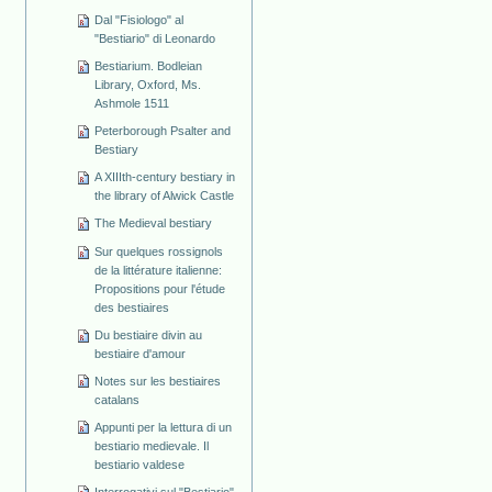
Dal "Fisiologo" al
"Bestiario" di Leonardo
Bestiarium. Bodleian
Library, Oxford, Ms.
Ashmole 1511
Peterborough Psalter and
Bestiary
A XIIIth-century bestiary in
the library of Alwick Castle
The Medieval bestiary
Sur quelques rossignols
de la littérature italienne:
Propositions pour l'étude
des bestiaires
Du bestiaire divin au
bestiaire d'amour
Notes sur les bestiaires
catalans
Appunti per la lettura di un
bestiario medievale. Il
bestiario valdese
Interrogativi sul "Bestiario"