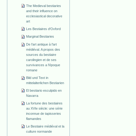
The Medieval bestiaries
and their influence on
ecclesiastical decorative
art
Les Bestiaires d'Oxford
Marginal Bestiaries
De l'art antique à l'art
médiéval. A propos des
sources du bestiaire
carolingien et de ses
survivances a l'époque
romane
Bild und Text in
mittelalterlichen Bestiarien
El bestiario esculpido en
Navarra
La fortune des bestiaires
au XVIe siècle: une série
inconnue de tapisseries
flamandes
Le Bestiaire médiéval et la
culture normande