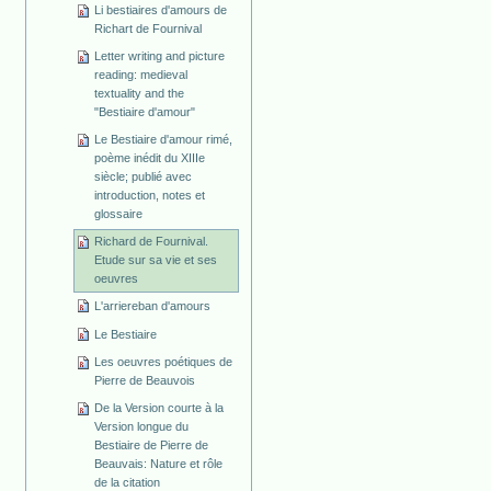
Li bestiaires d'amours de
Richart de Fournival
Letter writing and picture
reading: medieval
textuality and the
"Bestiaire d'amour"
Le Bestiaire d'amour rimé,
poème inédit du XIIIe
siècle; publié avec
introduction, notes et
glossaire
Richard de Fournival.
Etude sur sa vie et ses
oeuvres
L'arriereban d'amours
Le Bestiaire
Les oeuvres poétiques de
Pierre de Beauvois
De la Version courte à la
Version longue du
Bestiaire de Pierre de
Beauvais: Nature et rôle
de la citation