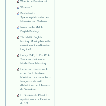
Waar is de Beestearis?
"Bestiario"
Bestiarien im
Spannungsfeld zwischen
Mittelalter und Moderne
Notes on the Middle
English Bestiary
The Middle English
bestiary. Missing link in the
evolution of the alliterative
long line?
Harley 6149, ff. 15v-42. A
Scots translation of a
Middle French bestiary
L'écu, une fenêtre sur le
cœur. Sur le bestiaire
héraldique des traductions
françaises du traité
d'héraldique de Johannes
de Bado Aureo
Le Bestiaire du Christ. La
mystérieuse emblématique
de J-X