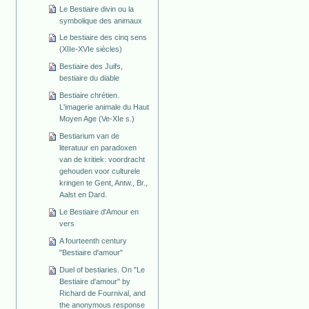
Le Bestiaire divin ou la
symbolique des animaux
Le bestiaire des cinq sens
(XIIe-XVIe siècles)
Bestiaire des Juifs,
bestiaire du diable
Bestiaire chrétien.
L'imagerie animale du Haut
Moyen Age (Ve-XIe s.)
Bestiarium van de
literatuur en paradoxen
van de kritiek: voordracht
gehouden voor culturele
kringen te Gent, Antw., Br.,
Aalst en Dard.
Le Bestiaire d'Amour en
vers
A fourteenth century
"Bestiaire d'amour"
Duel of bestiaries. On "Le
Bestiaire d'amour" by
Richard de Fournival, and
the anonymous response