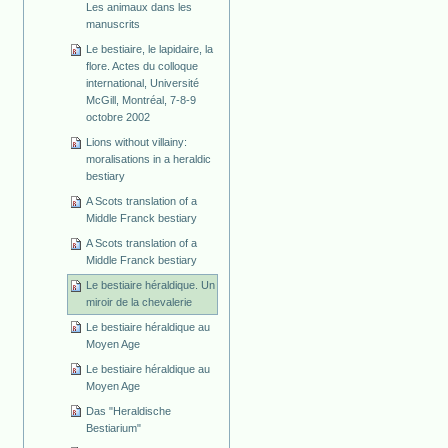
Les animaux dans les
manuscrits
Le bestiaire, le lapidaire, la
flore. Actes du colloque
international, Université
McGill, Montréal, 7-8-9
octobre 2002
Lions without villainy:
moralisations in a heraldic
bestiary
A Scots translation of a
Middle Franck bestiary
A Scots translation of a
Middle Franck bestiary
Le bestiaire héraldique. Un
miroir de la chevalerie
Le bestiaire héraldique au
Moyen Age
Le bestiaire héraldique au
Moyen Age
Das "Heraldische
Bestiarium"