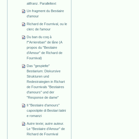
altfranz. Paralleltext
Un fragment du Bestiaire
d'amour
Richard de Fournival, ou le
clerc de l'amour
Du ban du coq à
l'"Arriereban" de lâne (A
propos du "Bestiaire
d'Amour" de Richard de
Fournival)
Das "gespielte"
Bestiarium: Diskursive
Strukturen und
Redestrategien in Richart
de Fournivals "Bestiaires
d'amours" und der
"Response de dame"
Il "Bestiaire d'amours"
capostipite di Bestiari latini
e romanzi
Autre texte; autre auteur.
Le "Bestiaire d'Amour" de
Richard de Fournival