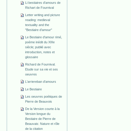
Li bestiaires d'amours de
Richart de Fournival
Letter writing and picture
reading: medieval
textuality and the
"Bestiaire d'amour"
Le Bestiaire d'amour rimé,
poème inédit du XIIIe
siècle; publié avec
introduction, notes et
glossaire
Richard de Fournival.
Etude sur sa vie et ses
oeuvres
L'arriereban d'amours
Le Bestiaire
Les oeuvres poétiques de
Pierre de Beauvois
De la Version courte à la
Version longue du
Bestiaire de Pierre de
Beauvais: Nature et rôle
de la citation