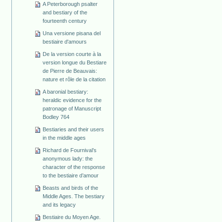
A Peterborough psalter
and bestiary of the
fourteenth century
Una versione pisana del
bestiaire d'amours
De la version courte à la
version longue du Bestiare
de Pierre de Beauvais:
nature et rôle de la citation
A baronial bestiary:
heraldic evidence for the
patronage of Manuscript
Bodley 764
Bestiaries and their users
in the middle ages
Richard de Fournival’s
anonymous lady: the
character of the response
to the bestiaire d’amour
Beasts and birds of the
Middle Ages. The bestiary
and its legacy
Bestiaire du Moyen Age.