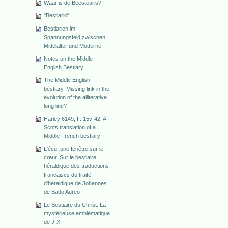
Waar is de Beestearis?
"Bestiario"
Bestiarien im
Spannungsfeld zwischen
Mittelalter und Moderne
Notes on the Middle
English Bestiary
The Middle English
bestiary. Missing link in the
evolution of the alliterative
long line?
Harley 6149, ff. 15v-42. A
Scots translation of a
Middle French bestiary
L'écu, une fenêtre sur le
cœur. Sur le bestiaire
héraldique des traductions
françaises du traité
d'héraldique de Johannes
de Bado Aureo
Le Bestiaire du Christ. La
mystérieuse emblématique
de J-X