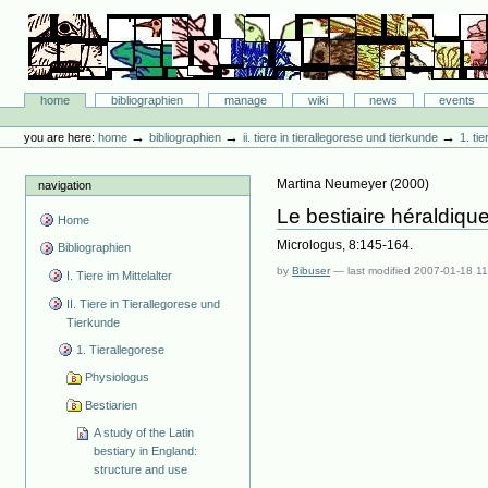
Skip
to
content.
|
Skip
Bibliographie-Portal
to
Sections
home
bibliographien
manage
wiki
news
events
navigation
Personal
tools
→
→
→
you are here:
home
bibliographien
ii. tiere in tierallegorese und tierkunde
1. ti
Martina Neumeyer
(
2000
)
navigation
Le bestiaire héraldique
Home
Micrologus, 8:145-164.
Bibliographien
by
Bibuser
—
last modified
2007-01-18 11
I. Tiere im Mittelalter
II. Tiere in Tierallegorese und
Tierkunde
1. Tierallegorese
Physiologus
Bestiarien
A study of the Latin
bestiary in England:
structure and use