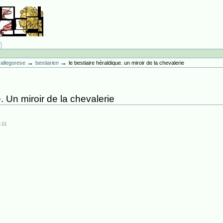
→
→
erallegorese
bestiarien
le bestiaire héraldique. un miroir de la chevalerie
. Un miroir de la chevalerie
:11