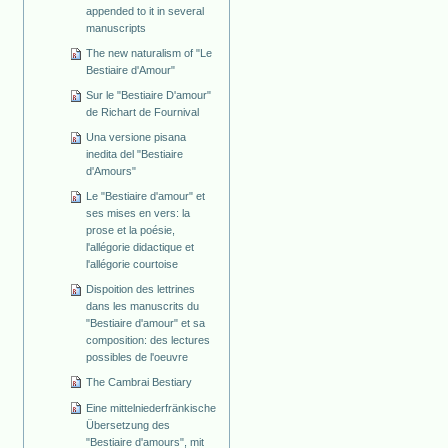
appended to it in several
manuscripts
The new naturalism of "Le
Bestiaire d'Amour"
Sur le "Bestiaire D'amour"
de Richart de Fournival
Una versione pisana
inedita del "Bestiaire
d'Amours"
Le "Bestiaire d'amour" et
ses mises en vers: la
prose et la poésie,
l'allégorie didactique et
l'allégorie courtoise
Dispoition des lettrines
dans les manuscrits du
"Bestiaire d'amour" et sa
composition: des lectures
possibles de l'oeuvre
The Cambrai Bestiary
Eine mittelniederfränkische
Übersetzung des
"Bestiaire d'amours", mit