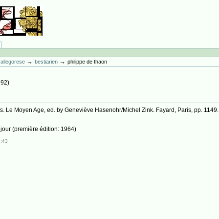
→
→
erallegorese
bestiarien
philippe de thaon
992
)
ises. Le Moyen Age, ed. by Geneviève Hasenohr/Michel Zink. Fayard, Paris, pp. 1149.
 jour (première édition: 1964)
4:43