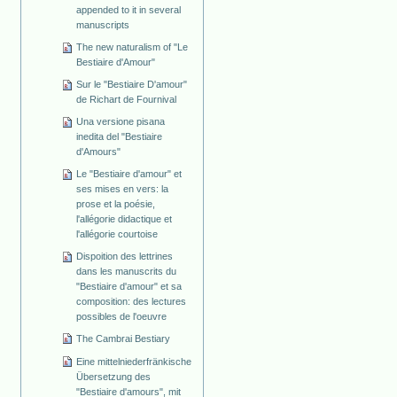
appended to it in several
manuscripts
The new naturalism of "Le
Bestiaire d'Amour"
Sur le "Bestiaire D'amour"
de Richart de Fournival
Una versione pisana
inedita del "Bestiaire
d'Amours"
Le "Bestiaire d'amour" et
ses mises en vers: la
prose et la poésie,
l'allégorie didactique et
l'allégorie courtoise
Dispoition des lettrines
dans les manuscrits du
"Bestiaire d'amour" et sa
composition: des lectures
possibles de l'oeuvre
The Cambrai Bestiary
Eine mittelniederfränkische
Übersetzung des
"Bestiaire d'amours", mit