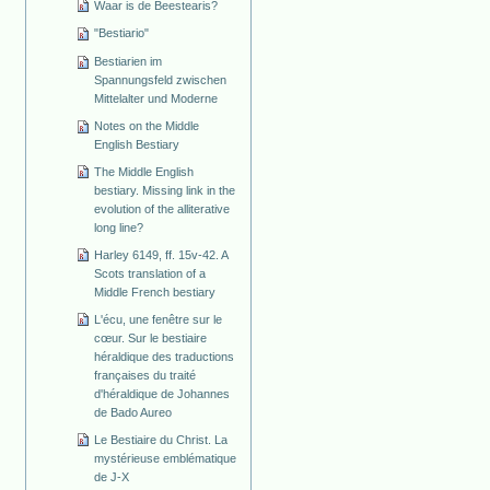
Waar is de Beestearis?
"Bestiario"
Bestiarien im
Spannungsfeld zwischen
Mittelalter und Moderne
Notes on the Middle
English Bestiary
The Middle English
bestiary. Missing link in the
evolution of the alliterative
long line?
Harley 6149, ff. 15v-42. A
Scots translation of a
Middle French bestiary
L'écu, une fenêtre sur le
cœur. Sur le bestiaire
héraldique des traductions
françaises du traité
d'héraldique de Johannes
de Bado Aureo
Le Bestiaire du Christ. La
mystérieuse emblématique
de J-X