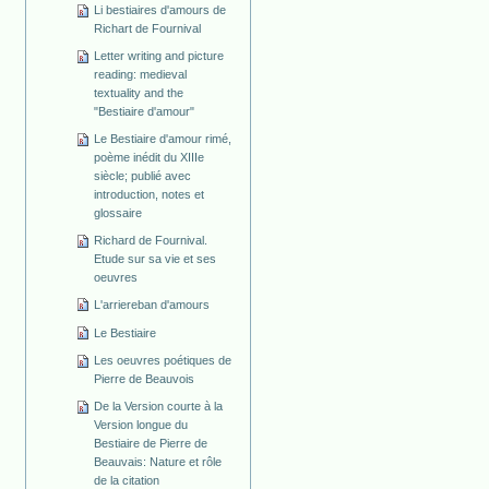
Li bestiaires d'amours de
Richart de Fournival
Letter writing and picture
reading: medieval
textuality and the
"Bestiaire d'amour"
Le Bestiaire d'amour rimé,
poème inédit du XIIIe
siècle; publié avec
introduction, notes et
glossaire
Richard de Fournival.
Etude sur sa vie et ses
oeuvres
L'arriereban d'amours
Le Bestiaire
Les oeuvres poétiques de
Pierre de Beauvois
De la Version courte à la
Version longue du
Bestiaire de Pierre de
Beauvais: Nature et rôle
de la citation