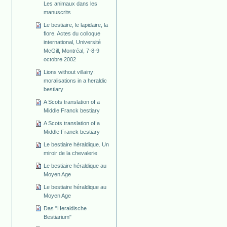
Les animaux dans les
manuscrits
Le bestiaire, le lapidaire, la
flore. Actes du colloque
international, Université
McGill, Montréal, 7-8-9
octobre 2002
Lions without villainy:
moralisations in a heraldic
bestiary
A Scots translation of a
Middle Franck bestiary
A Scots translation of a
Middle Franck bestiary
Le bestiaire héraldique. Un
miroir de la chevalerie
Le bestiaire héraldique au
Moyen Age
Le bestiaire héraldique au
Moyen Age
Das "Heraldische
Bestiarium"