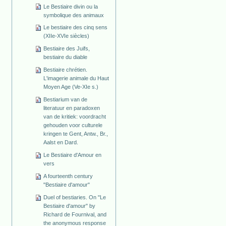
Le Bestiaire divin ou la
symbolique des animaux
Le bestiaire des cinq sens
(XIIe-XVIe siècles)
Bestiaire des Juifs,
bestiaire du diable
Bestiaire chrétien.
L'imagerie animale du Haut
Moyen Age (Ve-XIe s.)
Bestiarium van de
literatuur en paradoxen
van de kritiek: voordracht
gehouden voor culturele
kringen te Gent, Antw., Br.,
Aalst en Dard.
Le Bestiaire d'Amour en
vers
A fourteenth century
"Bestiaire d'amour"
Duel of bestiaries. On "Le
Bestiaire d'amour" by
Richard de Fournival, and
the anonymous response