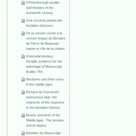
A Peterborough psalter
and bestiary of the
fourteenth century
Una versione pisana del
bestiaire d'amours
De la version courte à la
version longue du Bestiare
de Pierre de Beauvais:
nature et rôle de la citation
A baronial bestiary:
heraldic evidence for the
patronage of Manuscript
Bodley 764
Bestiaries and their users
in the middle ages
Richard de Fournival’s
anonymous lady: the
character of the response
to the bestiaire d’amour
Beasts and birds of the
Middle Ages. The bestiary
and its legacy
Bestiaire du Moyen Age.