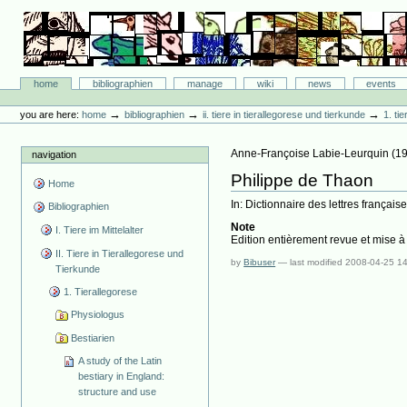
Skip
to
content.
|
Skip
Bibliographie-Portal
to
Sections
home
bibliographien
manage
wiki
news
events
navigation
Personal
tools
→
→
→
you are here:
home
bibliographien
ii. tiere in tierallegorese und tierkunde
1. ti
Anne-Françoise Labie-Leurquin
(
1
navigation
Philippe de Thaon
Home
In: Dictionnaire des lettres frança
Bibliographien
Note
I. Tiere im Mittelalter
Edition entièrement revue et mise à
II. Tiere in Tierallegorese und
by
Bibuser
—
last modified
2008-04-25 1
Tierkunde
1. Tierallegorese
Physiologus
Bestiarien
A study of the Latin
bestiary in England:
structure and use