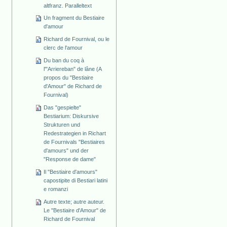
altfranz. Paralleltext
Un fragment du Bestiaire
d'amour
Richard de Fournival, ou le
clerc de l'amour
Du ban du coq à
l'"Arriereban" de lâne (A
propos du "Bestiaire
d'Amour" de Richard de
Fournival)
Das "gespielte"
Bestiarium: Diskursive
Strukturen und
Redestrategien in Richart
de Fournivals "Bestiaires
d'amours" und der
"Response de dame"
Il "Bestiaire d'amours"
capostipite di Bestiari latini
e romanzi
Autre texte; autre auteur.
Le "Bestiaire d'Amour" de
Richard de Fournival