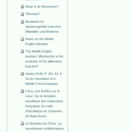
Waar is de Beestearis?
"Bestiario"
Bestiarien im
Spannungsfeld zwischen
Mittelalter und Moderne
Notes on the Middle
English Bestiary
The Middle English
bestiary. Missing link in the
evolution of the alliterative
long line?
Harley 6149, ff. 15v-42. A
Scots translation of a
Middle French bestiary
L'écu, une fenêtre sur le
cœur. Sur le bestiaire
héraldique des traductions
françaises du traité
d'héraldique de Johannes
de Bado Aureo
Le Bestiaire du Christ. La
mystérieuse emblématique