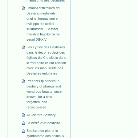
manuscrits des bestiaires
I manoscritti miniati del
Bestiario medievale:
origine, formazione e
sviluppo dei cicli di
illustrazioni. I Bestiari
miniati in Inghilterra nei
secoli XII-XIV
Les cycles des Bestiaires
dans le décor sculpté des
églises du XIIe siècle dans
le Yorkshire et leur relation
avec les manuscrits des
Bestiaires enluminés
Presents tp princes: a
bestiary of strange and
wondrous beasts, once
known, for a time
forgotten, and
rediscovered
A Cloisters Bestiary
La vérité d'un bestiaire
Bestiaire de pierre: le
symbolisme des animaux