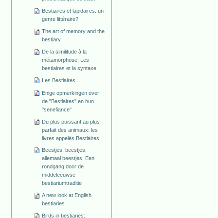
Bestiaires et lapidaires: un
genre littéraire?
The art of memory and the
bestiary
De la similitude à la
métamorphose. Les
bestiaires et la syntaxe
Les Bestiaires
Enige opmerkingen over
de "Bestiaires" en hun
"senefiance"
Du plus puissant au plus
parfait des animaux: les
livres appelés Bestiaires
Beestjes, beestjes,
allemaal beestjes. Een
rondgang door de
middeleeuwse
bestiariumtraditie
A new look at English
bestiaries
Birds in bestiaries: