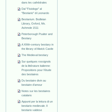
dans les cathédrales
Dal "Fisiologo" al
"Bestiario" di Leonardo
Bestiarium. Bodleian
Library, Oxford, Ms.
Ashmole 1511
Peterborough Psalter and
Bestiary
A XIIIth-century bestiary in
the library of Alwick Castle
The Medieval bestiary
Sur quelques rossignols
de la littérature italienne:
Propositions pour l'étude
des bestiaires
Du bestiaire divin au
bestiaire d'amour
Notes sur les bestiaires
catalans
Appunti per la lettura di un
bestiario medievale. Il
bestiario valdese