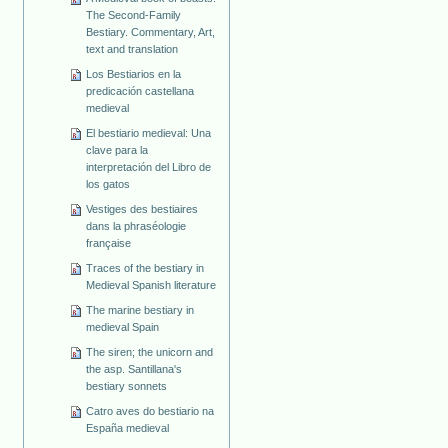
The Second-Family
Bestiary. Commentary, Art,
text and translation
Los Bestiarios en la
predicación castellana
medieval
El bestiario medieval: Una
clave para la
interpretación del Libro de
los gatos
Vestiges des bestiaires
dans la phraséologie
française
Traces of the bestiary in
Medieval Spanish literature
The marine bestiary in
medieval Spain
The siren; the unicorn and
the asp. Santillana's
bestiary sonnets
Catro aves do bestiario na
España medieval