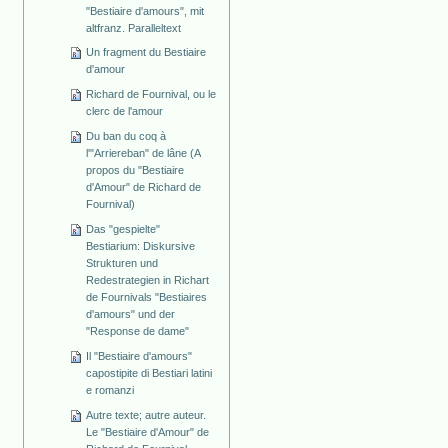
"Bestiaire d'amours", mit
altfranz. Paralleltext
Un fragment du Bestiaire
d'amour
Richard de Fournival, ou le
clerc de l'amour
Du ban du coq à
l'"Arriereban" de lâne (A
propos du "Bestiaire
d'Amour" de Richard de
Fournival)
Das "gespielte"
Bestiarium: Diskursive
Strukturen und
Redestrategien in Richart
de Fournivals "Bestiaires
d'amours" und der
"Response de dame"
Il "Bestiaire d'amours"
capostipite di Bestiari latini
e romanzi
Autre texte; autre auteur.
Le "Bestiaire d'Amour" de