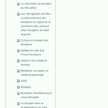
La réinvention du bestiaire
au XIIe siècle
Les hiéroglyphes de Dieu.
La demonstrance des
bestiaires au regard de la
senefiance des animaux
selon l'exégèse de Saint
Augustin
Ecriture et vocation des
bestiaires
Mediaeval Latin and
French bestiaries
Nature in the medieval
bestiary
Bestiaries: an aspect of
medieval patronage
Islam
Bestiario
Bestiaires-Überlieferung in
neuer Aktualität
Le bestiaire dans la
problématique du salut