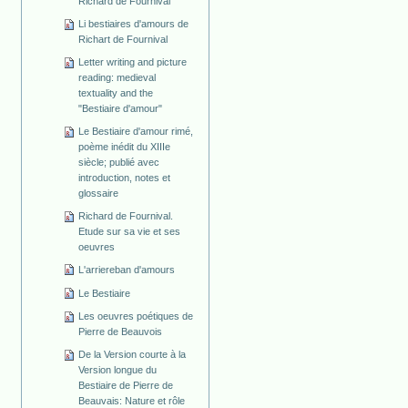
Richard de Fournival
Li bestiaires d'amours de
Richart de Fournival
Letter writing and picture
reading: medieval
textuality and the
"Bestiaire d'amour"
Le Bestiaire d'amour rimé,
poème inédit du XIIIe
siècle; publié avec
introduction, notes et
glossaire
Richard de Fournival.
Etude sur sa vie et ses
oeuvres
L'arriereban d'amours
Le Bestiaire
Les oeuvres poétiques de
Pierre de Beauvois
De la Version courte à la
Version longue du
Bestiaire de Pierre de
Beauvais: Nature et rôle