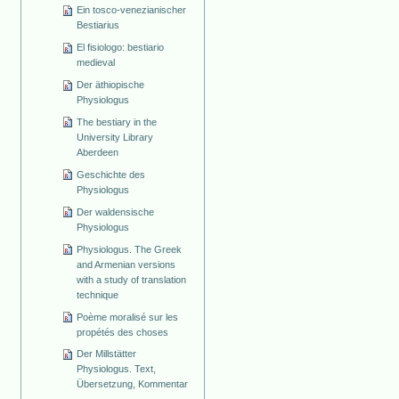
Ein tosco-venezianischer
Bestiarius
El fisiologo: bestiario
medieval
Der äthiopische
Physiologus
The bestiary in the
University Library
Aberdeen
Geschichte des
Physiologus
Der waldensische
Physiologus
Physiologus. The Greek
and Armenian versions
with a study of translation
technique
Poème moralisé sur les
propétés des choses
Der Millstätter
Physiologus. Text,
Übersetzung, Kommentar