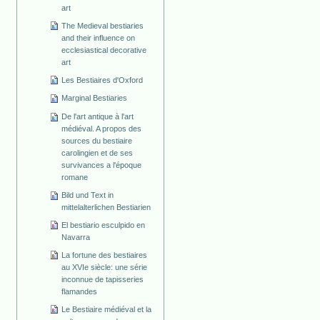
art
The Medieval bestiaries
and their influence on
ecclesiastical decorative
art
Les Bestiaires d'Oxford
Marginal Bestiaries
De l'art antique à l'art
médiéval. A propos des
sources du bestiaire
carolingien et de ses
survivances a l'époque
romane
Bild und Text in
mittelalterlichen Bestiarien
El bestiario esculpido en
Navarra
La fortune des bestiaires
au XVIe siècle: une série
inconnue de tapisseries
flamandes
Le Bestiaire médiéval et la