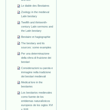
Le diable des Bestiaires
Zoology in the medieval
Latin bestiary
Twelfth and thirteenth-
century Latin sermons and
the Latin bestiary
Bestiaire et hagiographie
The bestiary and its
sources: some examples
Per una determinazione
della sfera di fruizione dei
bestiari
Considerazioni su parola e
immagine nella tradizione
dei bestiari medievali
Medical lore in the
bestiaries
Los bestiarios medievales
como fuente de los
emblemas naturalísticos
europeos de los siglos XVI
y XVII