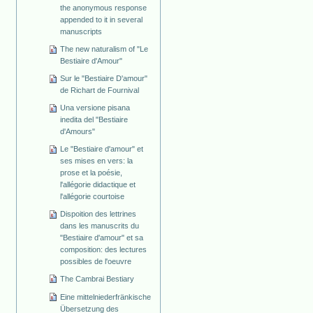
the anonymous response
appended to it in several
manuscripts
The new naturalism of "Le
Bestiaire d'Amour"
Sur le "Bestiaire D'amour"
de Richart de Fournival
Una versione pisana
inedita del "Bestiaire
d'Amours"
Le "Bestiaire d'amour" et
ses mises en vers: la
prose et la poésie,
l'allégorie didactique et
l'allégorie courtoise
Dispoition des lettrines
dans les manuscrits du
"Bestiaire d'amour" et sa
composition: des lectures
possibles de l'oeuvre
The Cambrai Bestiary
Eine mittelniederfränkische
Übersetzung des