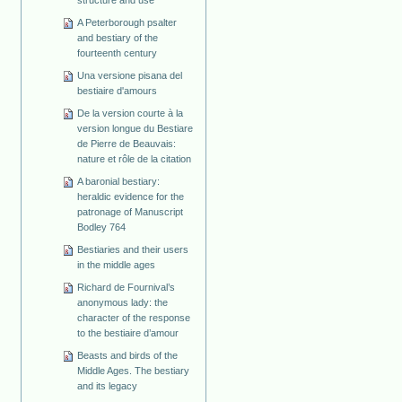
structure and use
A Peterborough psalter
and bestiary of the
fourteenth century
Una versione pisana del
bestiaire d'amours
De la version courte à la
version longue du Bestiare
de Pierre de Beauvais:
nature et rôle de la citation
A baronial bestiary:
heraldic evidence for the
patronage of Manuscript
Bodley 764
Bestiaries and their users
in the middle ages
Richard de Fournival’s
anonymous lady: the
character of the response
to the bestiaire d’amour
Beasts and birds of the
Middle Ages. The bestiary
and its legacy