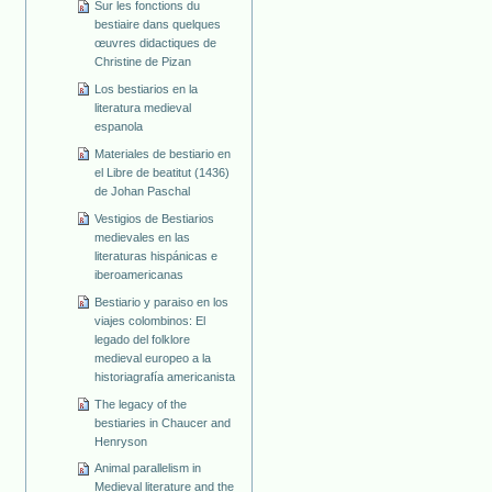
Sur les fonctions du
bestiaire dans quelques
œuvres didactiques de
Christine de Pizan
Los bestiarios en la
literatura medieval
espanola
Materiales de bestiario en
el Libre de beatitut (1436)
de Johan Paschal
Vestigios de Bestiarios
medievales en las
literaturas hispánicas e
iberoamericanas
Bestiario y paraiso en los
viajes colombinos: El
legado del folklore
medieval europeo a la
historiagrafía americanista
The legacy of the
bestiaries in Chaucer and
Henryson
Animal parallelism in
Medieval literature and the