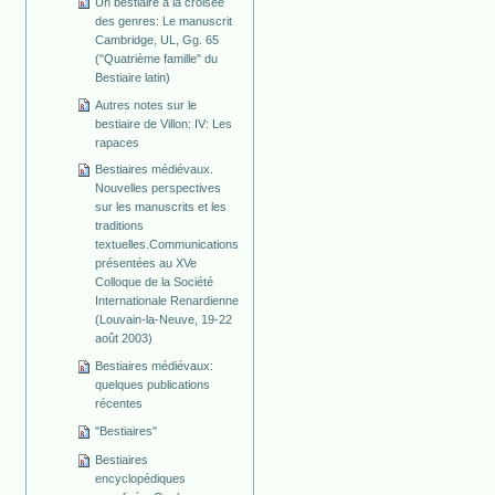
Un bestiaire à la croisée
des genres: Le manuscrit
Cambridge, UL, Gg. 65
("Quatrième famille" du
Bestiaire latin)
Autres notes sur le
bestiaire de Villon: IV: Les
rapaces
Bestiaires médiévaux.
Nouvelles perspectives
sur les manuscrits et les
traditions
textuelles.Communications
présentées au XVe
Colloque de la Société
Internationale Renardienne
(Louvain-la-Neuve, 19-22
août 2003)
Bestiaires médiévaux:
quelques publications
récentes
"Bestiaires"
Bestiaires
encyclopédiques