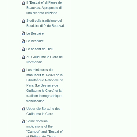
Il "Bestiaire" di Pierre de
Beauvais. A proposito di
una recente edizione
Studi sulla tradizione del
Bestiaire di P. de Beauvais
Le Bestiaire
Le Bestiaire
Le besant de Dieu
Zu Guillaume le Clerc de
Normandie
Les miniatures du
manuscrit fr. 14969 de la
Bibliothèque Nationale de
Paris (Le Bestiaire de
Guillaume le Clerc) et la
tradition iconographique
franciscaine
Ueber die Sprache des
Guillaume le Clerc
Some doctrinal
implications of the
"Camput" and "Bestiaire"
of Philippe de Thaun