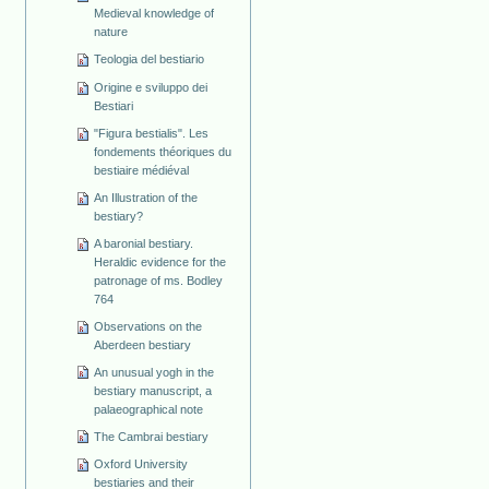
Medieval knowledge of
nature
Teologia del bestiario
Origine e sviluppo dei
Bestiari
"Figura bestialis". Les
fondements théoriques du
bestiaire médiéval
An Illustration of the
bestiary?
A baronial bestiary.
Heraldic evidence for the
patronage of ms. Bodley
764
Observations on the
Aberdeen bestiary
An unusual yogh in the
bestiary manuscript, a
palaeographical note
The Cambrai bestiary
Oxford University
bestiaries and their