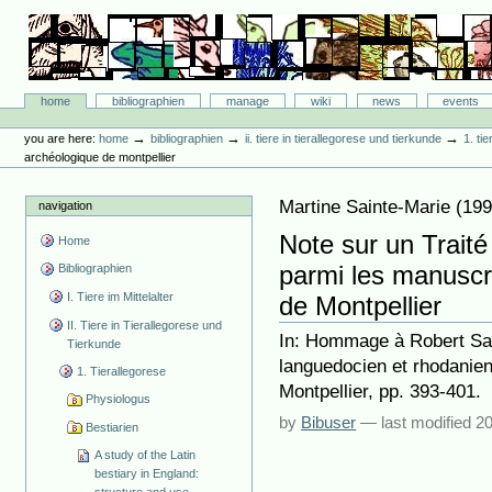
Skip
to
content.
|
Skip
Bibliographie-Portal
to
Sections
home
bibliographien
manage
wiki
news
events
navigation
Personal
tools
→
→
→
you are here:
home
bibliographien
ii. tiere in tierallegorese und tierkunde
1. ti
archéologique de montpellier
Martine Sainte-Marie
(
19
navigation
Note sur un Trait
Home
parmi les manuscri
Bibliographien
I. Tiere im Mittelalter
de Montpellier
II. Tiere in Tierallegorese und
In: Hommage à Robert Sain
Tierkunde
languedocien et rhodanie
1. Tierallegorese
Montpellier, pp. 393-401.
Physiologus
by
Bibuser
—
last modified
20
Bestiarien
A study of the Latin
bestiary in England: