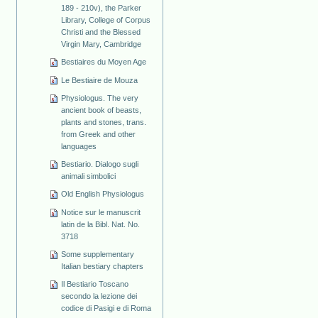
189 - 210v), the Parker
Library, College of Corpus
Christi and the Blessed
Virgin Mary, Cambridge
Bestiaires du Moyen Age
Le Bestiaire de Mouza
Physiologus. The very
ancient book of beasts,
plants and stones, trans.
from Greek and other
languages
Bestiario. Dialogo sugli
animali simbolici
Old English Physiologus
Notice sur le manuscrit
latin de la Bibl. Nat. No.
3718
Some supplementary
Italian bestiary chapters
Il Bestiario Toscano
secondo la lezione dei
codice di Pasigi e di Roma