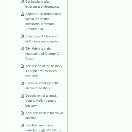
Dal bestiario alla
letteratura emblematica
Appunti sulla fortuna della
favola nei bestiari
mediolatini e romanzi
(Phaedr. I 4)
Colombo e il "Bestiario"
dell'oriente meraviglioso
T.H. White and the
notebooks of George C.
Druce
The lesson of the bestiary.
A chapter for medieval
textuality
Classical ideology in the
medieval bestiary
Description of animals
from a twelfth-century
bestiary
A source book in medieval
science
Das Bestiarium aus
Peterborough: MS 53 (fol.