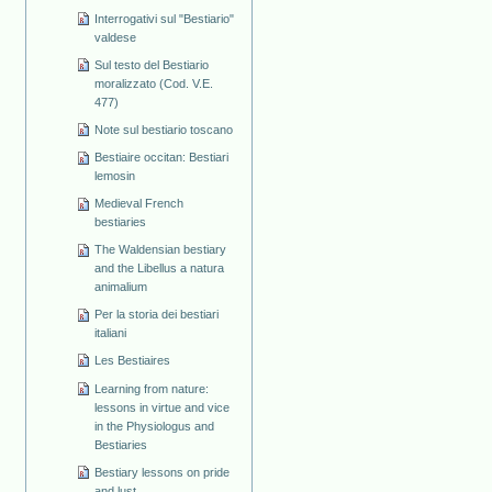
Interrogativi sul "Bestiario"
valdese
Sul testo del Bestiario
moralizzato (Cod. V.E.
477)
Note sul bestiario toscano
Bestiaire occitan: Bestiari
lemosin
Medieval French
bestiaries
The Waldensian bestiary
and the Libellus a natura
animalium
Per la storia dei bestiari
italiani
Les Bestiaires
Learning from nature:
lessons in virtue and vice
in the Physiologus and
Bestiaries
Bestiary lessons on pride
and lust