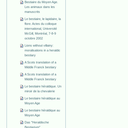
Bestiaire du Moyen Age.
Les animaux dans les
manuscrits
Le bestiaire, le lapidaire, la
flore. Actes du colloque
international, Université
McGill, Montréal, 7-8-9
octobre 2002
Lions without villainy:
moralisations in a heraldic
bestiary
A Scots translation of a
Middle Franck bestiary
A Scots translation of a
Middle Franck bestiary
Le bestiaire héraldique. Un
miroir de la chevalerie
Le bestiaire héraldique au
Moyen Age
Le bestiaire héraldique au
Moyen Age
Das "Heraldische
Bestiarium"