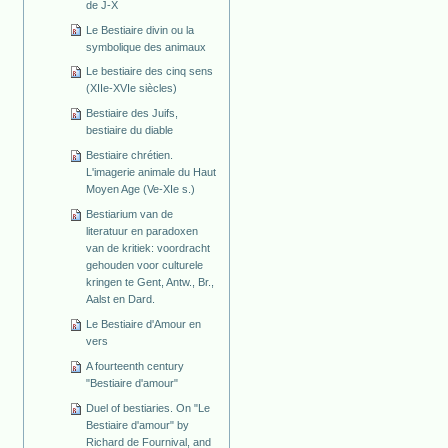
de J-X
Le Bestiaire divin ou la
symbolique des animaux
Le bestiaire des cinq sens
(XIIe-XVIe siècles)
Bestiaire des Juifs,
bestiaire du diable
Bestiaire chrétien.
L'imagerie animale du Haut
Moyen Age (Ve-XIe s.)
Bestiarium van de
literatuur en paradoxen
van de kritiek: voordracht
gehouden voor culturele
kringen te Gent, Antw., Br.,
Aalst en Dard.
Le Bestiaire d'Amour en
vers
A fourteenth century
"Bestiaire d'amour"
Duel of bestiaries. On "Le
Bestiaire d'amour" by
Richard de Fournival, and