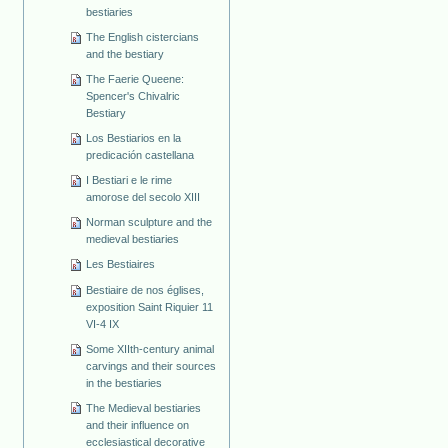
bestiaries
The English cistercians
and the bestiary
The Faerie Queene:
Spencer's Chivalric
Bestiary
Los Bestiarios en la
predicación castellana
I Bestiari e le rime
amorose del secolo XIII
Norman sculpture and the
medieval bestiaries
Les Bestiaires
Bestiaire de nos églises,
exposition Saint Riquier 11
VI-4 IX
Some XIIth-century animal
carvings and their sources
in the bestiaries
The Medieval bestiaries
and their influence on
ecclesiastical decorative