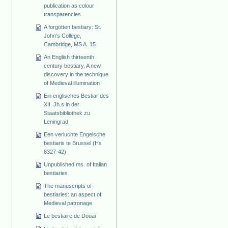
publication as colour
transparencies
A forgotten bestiary: St.
John's College,
Cambridge, MS A. 15
An English thirteenth
century bestiary. A new
discovery in the technique
of Medieval illumination
Ein englisches Bestiar des
XII. Jh.s in der
Staatsbibliothek zu
Leningrad
Een verluchte Engelsche
bestiaris te Brussel (Hs
8327-42)
Unpublished ms. of Italian
bestiaries
The manuscripts of
bestiaries: an aspect of
Medieval patronage
Le bestiaire de Douai