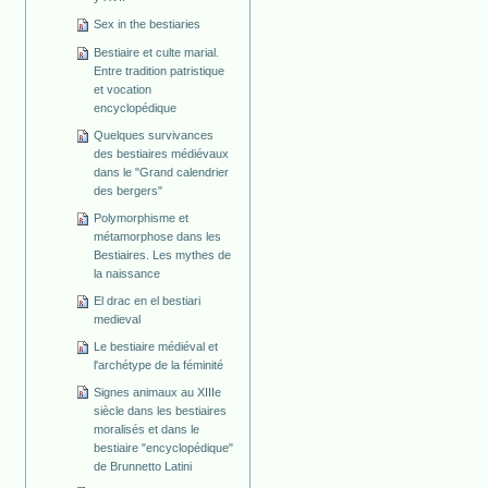
Sex in the bestiaries
Bestiaire et culte marial.
Entre tradition patristique
et vocation
encyclopédique
Quelques survivances
des bestiaires médiévaux
dans le "Grand calendrier
des bergers"
Polymorphisme et
métamorphose dans les
Bestiaires. Les mythes de
la naissance
El drac en el bestiari
medieval
Le bestiaire médiéval et
l'archétype de la féminité
Signes animaux au XIIIe
siècle dans les bestiaires
moralisés et dans le
bestiaire "encyclopédique"
de Brunnetto Latini