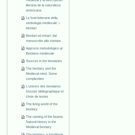
literaria de la naturaleza
americana
Le fonti letterarie della
simbologia medievale: i
bestiari
Bestiari ed erbari: dal
manuscritto alla stampa
Approcio metodologico al
Bestiario medievale
Sources in the bestiaries
The bestiary and the
Medieval mind. Some
complexities
L'univers des bestiaires.
Dossier bibliographique et
choix de textes
The living world of the
bestiary
The naming of the beasts.
Natural history in the
Medieval bestiary
The bestiary: a handbook