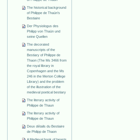
The historical background
of Philippe de Thaün's
Bestiaire
Der Physiologus des
Philipp von Thaün und
seine Quellen
The decorated
manuscripts of the
Bestiary of Philippe de
Thaon (The Ms 3466 from
the royal library in
Copenhagen and the Ms
246 in the Merton College
Library) and the problem
of the illustration of the
medieval poetical bestiary
The literary activity of
Philippe de Thaun
The literary activity of
Philippe de Thaun
Deux détails du Bestiaire
de Philipp de Thaon
A Medieval book of beasts.