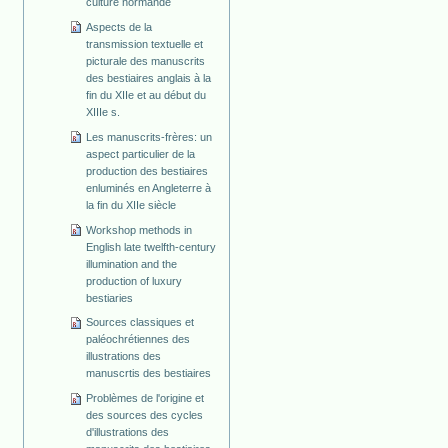
culture normande
Aspects de la
transmission textuelle et
picturale des manuscrits
des bestiaires anglais à la
fin du XIIe et au début du
XIIIe s.
Les manuscrits-frères: un
aspect particulier de la
production des bestiaires
enluminés en Angleterre à
la fin du XIIe siècle
Workshop methods in
English late twelfth-century
illumination and the
production of luxury
bestiaries
Sources classiques et
paléochrétiennes des
illustrations des
manuscrtis des bestiaires
Problèmes de l'origine et
des sources des cycles
d'illustrations des