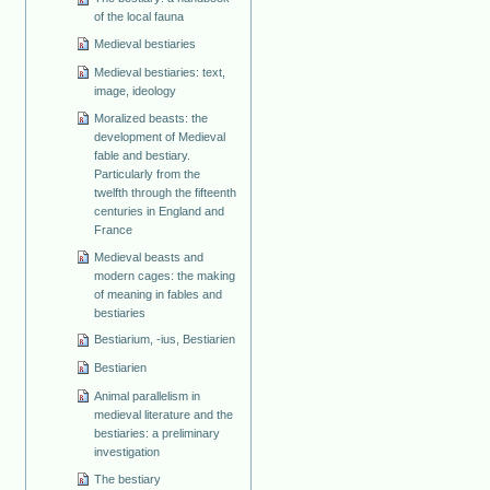
of the local fauna
Medieval bestiaries
Medieval bestiaries: text,
image, ideology
Moralized beasts: the
development of Medieval
fable and bestiary.
Particularly from the
twelfth through the fifteenth
centuries in England and
France
Medieval beasts and
modern cages: the making
of meaning in fables and
bestiaries
Bestiarium, -ius, Bestiarien
Bestiarien
Animal parallelism in
medieval literature and the
bestiaries: a preliminary
investigation
The bestiary