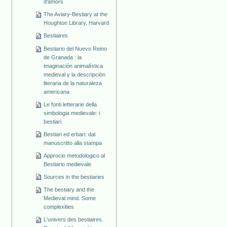
d'amors
The Aviary-Bestiary at the
Houghton Library, Harvard
Bestiaires
Bestiario del Nuevo Reino
de Granada : la
imaginación animalística
medieval y la descripción
literaria de la naturaleza
americana
Le fonti letterarie della
simbologia medievale: i
bestiari
Bestiari ed erbari: dal
manuscritto alla stampa
Approcio metodologico al
Bestiario medievale
Sources in the bestiaries
The bestiary and the
Medieval mind. Some
complexities
L'univers des bestiaires.