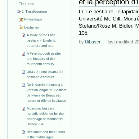
et la perception d
Tierkunde
In: Le bestiaire, le lapidai
1. Tierallegorese
Université Mc Gill, Montr
Physiologus
Stefano/Rose M. Bidler, M
Bestiarien
105.
A study of the Latin
bestiary in England:
by
Bibuser
—
last modified
20
structure and use
A Peterborough psalter
and bestiary of the
fourteenth century
Una versione pisana del
bestiaire d'amours
De la version courte à la
version longue du Bestiare
de Pierre de Beauvais:
nature et rôle de la citation
A baronial bestiary:
heraldic evidence for the
patronage of Manuscript
Bodley 764
Bestiaries and their users
in the middle ages