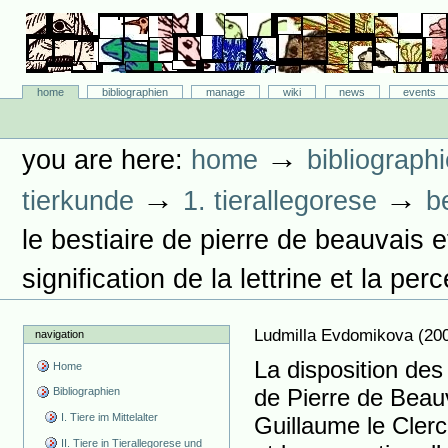
Skip
to
content.
|
Skip
Bibliographie-Portal
to
Sections
home
bibliographien
manage
wiki
news
events
navigation
Personal
tools
→
you are here:
home
bibliograph
→
→
tierkunde
1. tierallegorese
b
le bestiaire de pierre de beauvais e
signification de la lettrine et la pe
Ludmilla Evdomikova
(
20
navigation
La disposition des 
Home
de Pierre de Beauv
Bibliographien
I. Tiere im Mittelalter
Guillaume le Clerc.
II. Tiere in Tierallegorese und