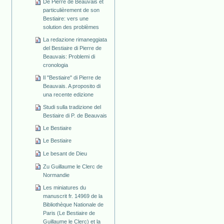
De Pierre de Beauvais et
particulièrement de son
Bestiaire: vers une
solution des problèmes
La redazione rimaneggiata
del Bestiaire di Pierre de
Beauvais: Problemi di
cronologia
Il "Bestiaire" di Pierre de
Beauvais. A proposito di
una recente edizione
Studi sulla tradizione del
Bestiaire di P. de Beauvais
Le Bestiaire
Le Bestiaire
Le besant de Dieu
Zu Guillaume le Clerc de
Normandie
Les miniatures du
manuscrit fr. 14969 de la
Bibliothèque Nationale de
Paris (Le Bestiaire de
Guillaume le Clerc) et la