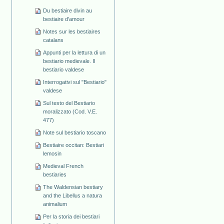
Du bestiaire divin au
bestiaire d'amour
Notes sur les bestiaires
catalans
Appunti per la lettura di un
bestiario medievale. Il
bestiario valdese
Interrogativi sul "Bestiario"
valdese
Sul testo del Bestiario
moralizzato (Cod. V.E.
477)
Note sul bestiario toscano
Bestiaire occitan: Bestiari
lemosin
Medieval French
bestiaries
The Waldensian bestiary
and the Libellus a natura
animalium
Per la storia dei bestiari