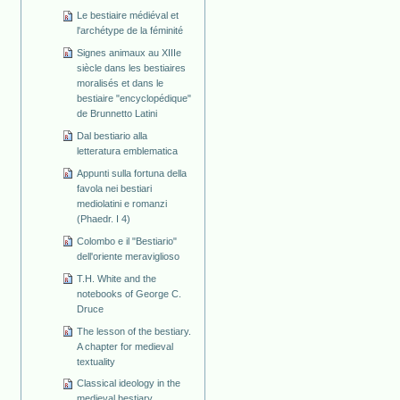
Le bestiaire médiéval et
l'archétype de la féminité
Signes animaux au XIIIe
siècle dans les bestiaires
moralisés et dans le
bestiaire "encyclopédique"
de Brunnetto Latini
Dal bestiario alla
letteratura emblematica
Appunti sulla fortuna della
favola nei bestiari
mediolatini e romanzi
(Phaedr. I 4)
Colombo e il "Bestiario"
dell'oriente meraviglioso
T.H. White and the
notebooks of George C.
Druce
The lesson of the bestiary.
A chapter for medieval
textuality
Classical ideology in the
medieval bestiary