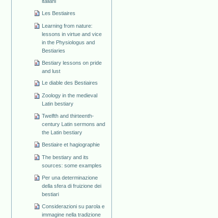
italiani
Les Bestiaires
Learning from nature:
lessons in virtue and vice
in the Physiologus and
Bestiaries
Bestiary lessons on pride
and lust
Le diable des Bestiaires
Zoology in the medieval
Latin bestiary
Twelfth and thirteenth-
century Latin sermons and
the Latin bestiary
Bestiaire et hagiographie
The bestiary and its
sources: some examples
Per una determinazione
della sfera di fruizione dei
bestiari
Considerazioni su parola e
immagine nella tradizione