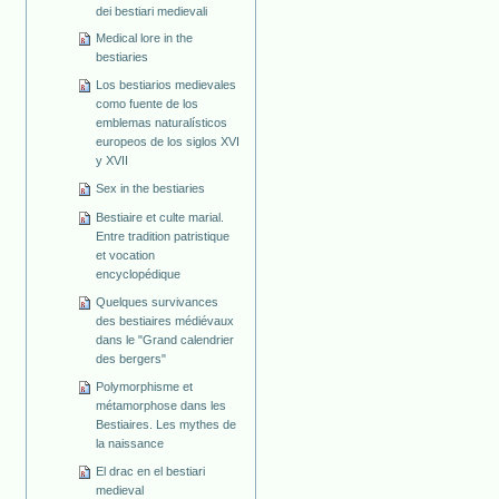
dei bestiari medievali
Medical lore in the
bestiaries
Los bestiarios medievales
como fuente de los
emblemas naturalísticos
europeos de los siglos XVI
y XVII
Sex in the bestiaries
Bestiaire et culte marial.
Entre tradition patristique
et vocation
encyclopédique
Quelques survivances
des bestiaires médiévaux
dans le "Grand calendrier
des bergers"
Polymorphisme et
métamorphose dans les
Bestiaires. Les mythes de
la naissance
El drac en el bestiari
medieval