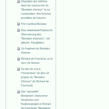
Dispoition des lettrines
dans les manuscrits du
"Bestiaire d'amour" et sa
composition: des lectures
possibles de l'oeuvre
The Cambrai Bestiary
Eine mittelniederfränkische
Übersetzung des
"Bestiaire d'amours", mit
altfranz. Paralleltext
Un fragment du Bestiaire
d'amour
Richard de Fournival, ou le
clerc de l'amour
Du ban du coq à
l'"Arriereban" de lâne (A
propos du "Bestiaire
d'Amour" de Richard de
Fournival)
Das "gespielte"
Bestiarium: Diskursive
Strukturen und
Redestrategien in Richart
de Fournivals "Bestiaires