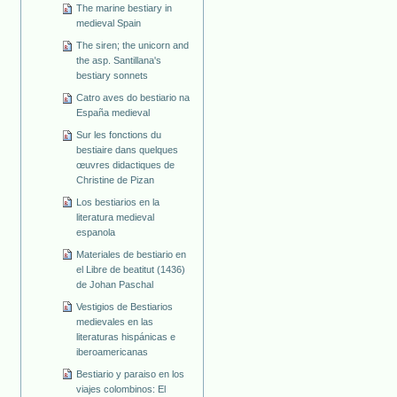
The marine bestiary in
medieval Spain
The siren; the unicorn and
the asp. Santillana's
bestiary sonnets
Catro aves do bestiario na
España medieval
Sur les fonctions du
bestiaire dans quelques
œuvres didactiques de
Christine de Pizan
Los bestiarios en la
literatura medieval
espanola
Materiales de bestiario en
el Libre de beatitut (1436)
de Johan Paschal
Vestigios de Bestiarios
medievales en las
literaturas hispánicas e
iberoamericanas
Bestiario y paraiso en los
viajes colombinos: El