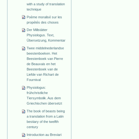
with a study of translation
technique
Poème moralisé sur les
propétés des choses
Der Millstätter
Physiologus. Text,
Übersetzung, Kommentar
Twee middelnederlandse
beestenboeken. Het
Beestenboek van Pierre
de Beauvais en het
Beestenboek van de
Liefde van Richart de
Fournival
Physiologus:
frühchristliche
Tiersymbolik. Aus dem
Griechischen übersetzt
The book of beasts being
a translation from a Latin
bestiary of the twelfth
century
Introduction au Breviari