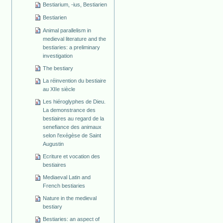
Bestiarium, -ius, Bestiarien
Bestiarien
Animal parallelism in
medieval literature and the
bestiaries: a preliminary
investigation
The bestiary
La réinvention du bestiaire
au XIIe siècle
Les hiéroglyphes de Dieu.
La demonstrance des
bestiaires au regard de la
senefiance des animaux
selon l'exégèse de Saint
Augustin
Ecriture et vocation des
bestiaires
Mediaeval Latin and
French bestiaries
Nature in the medieval
bestiary
Bestiaries: an aspect of