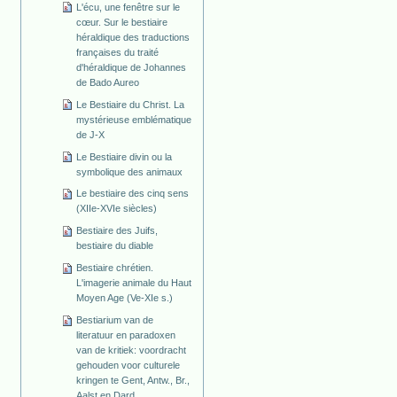
L'écu, une fenêtre sur le
cœur. Sur le bestiaire
héraldique des traductions
françaises du traité
d'héraldique de Johannes
de Bado Aureo
Le Bestiaire du Christ. La
mystérieuse emblématique
de J-X
Le Bestiaire divin ou la
symbolique des animaux
Le bestiaire des cinq sens
(XIIe-XVIe siècles)
Bestiaire des Juifs,
bestiaire du diable
Bestiaire chrétien.
L'imagerie animale du Haut
Moyen Age (Ve-XIe s.)
Bestiarium van de
literatuur en paradoxen
van de kritiek: voordracht
gehouden voor culturele
kringen te Gent, Antw., Br.,
Aalst en Dard.