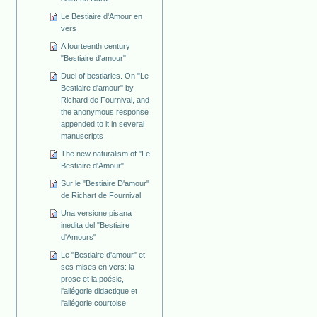
Le Bestiaire d'Amour en
vers
A fourteenth century
"Bestiaire d'amour"
Duel of bestiaries. On "Le
Bestiaire d'amour" by
Richard de Fournival, and
the anonymous response
appended to it in several
manuscripts
The new naturalism of "Le
Bestiaire d'Amour"
Sur le "Bestiaire D'amour"
de Richart de Fournival
Una versione pisana
inedita del "Bestiaire
d'Amours"
Le "Bestiaire d'amour" et
ses mises en vers: la
prose et la poésie,
l'allégorie didactique et
l'allégorie courtoise