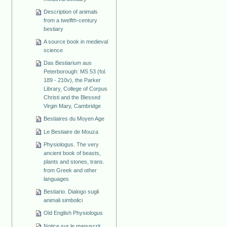
Description of animals
from a twelfth-century
bestiary
A source book in medieval
science
Das Bestiarium aus
Peterborough: MS 53 (fol.
189 - 210v), the Parker
Library, College of Corpus
Christi and the Blessed
Virgin Mary, Cambridge
Bestiaires du Moyen Age
Le Bestiaire de Mouza
Physiologus. The very
ancient book of beasts,
plants and stones, trans.
from Greek and other
languages
Bestiario. Dialogo sugli
animali simbolici
Old English Physiologus
Notice sur le manuscrit