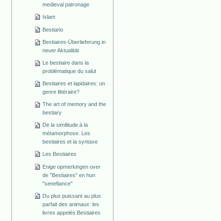
medieval patronage
Islam
Bestiario
Bestiaires-Überlieferung in
neuer Aktualität
Le bestiaire dans la
problématique du salut
Bestiaires et lapidaires: un
genre littéraire?
The art of memory and the
bestiary
De la similitude à la
métamorphose. Les
bestiaires et la syntaxe
Les Bestiaires
Enige opmerkingen over
de "Bestiaires" en hun
"senefiance"
Du plus puissant au plus
parfait des animaux: les
livres appelés Bestiaires