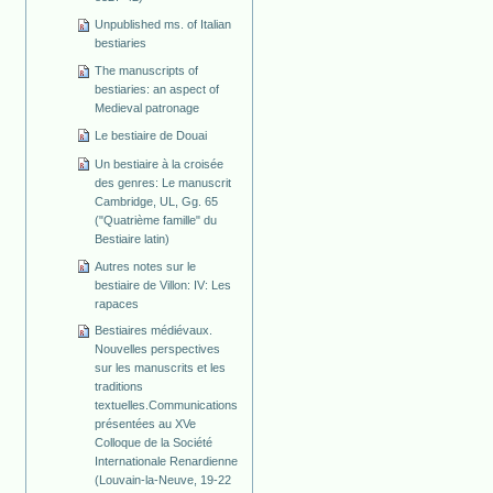
Unpublished ms. of Italian
bestiaries
The manuscripts of
bestiaries: an aspect of
Medieval patronage
Le bestiaire de Douai
Un bestiaire à la croisée
des genres: Le manuscrit
Cambridge, UL, Gg. 65
("Quatrième famille" du
Bestiaire latin)
Autres notes sur le
bestiaire de Villon: IV: Les
rapaces
Bestiaires médiévaux.
Nouvelles perspectives
sur les manuscrits et les
traditions
textuelles.Communications
présentées au XVe
Colloque de la Société
Internationale Renardienne
(Louvain-la-Neuve, 19-22