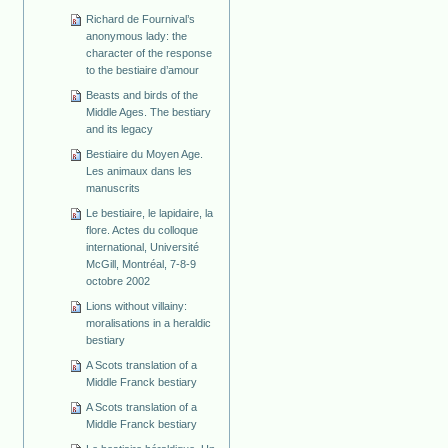
Richard de Fournival’s
anonymous lady: the
character of the response
to the bestiaire d’amour
Beasts and birds of the
Middle Ages. The bestiary
and its legacy
Bestiaire du Moyen Age.
Les animaux dans les
manuscrits
Le bestiaire, le lapidaire, la
flore. Actes du colloque
international, Université
McGill, Montréal, 7-8-9
octobre 2002
Lions without villainy:
moralisations in a heraldic
bestiary
A Scots translation of a
Middle Franck bestiary
A Scots translation of a
Middle Franck bestiary