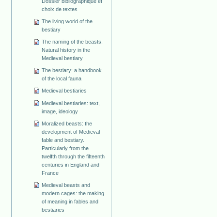
Dossier bibliographique et
choix de textes
The living world of the
bestiary
The naming of the beasts.
Natural history in the
Medieval bestiary
The bestiary: a handbook
of the local fauna
Medieval bestiaries
Medieval bestiaries: text,
image, ideology
Moralized beasts: the
development of Medieval
fable and bestiary.
Particularly from the
twelfth through the fifteenth
centuries in England and
France
Medieval beasts and
modern cages: the making
of meaning in fables and
bestiaries