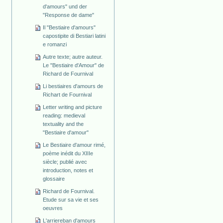
d'amours" und der
"Response de dame"
Il "Bestiaire d'amours"
capostipite di Bestiari latini
e romanzi
Autre texte; autre auteur.
Le "Bestiaire d'Amour" de
Richard de Fournival
Li bestiaires d'amours de
Richart de Fournival
Letter writing and picture
reading: medieval
textuality and the
"Bestiaire d'amour"
Le Bestiaire d'amour rimé,
poème inédit du XIIIe
siècle; publié avec
introduction, notes et
glossaire
Richard de Fournival.
Etude sur sa vie et ses
oeuvres
L'arriereban d'amours