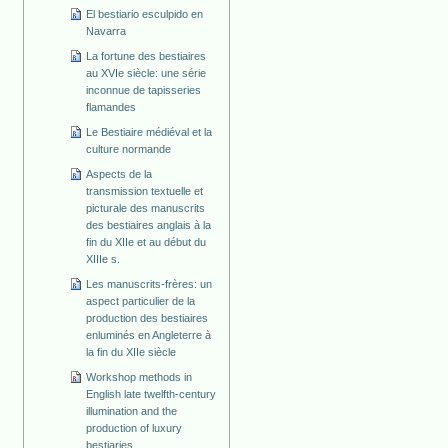
El bestiario esculpido en
Navarra
La fortune des bestiaires
au XVIe siècle: une série
inconnue de tapisseries
flamandes
Le Bestiaire médiéval et la
culture normande
Aspects de la
transmission textuelle et
picturale des manuscrits
des bestiaires anglais à la
fin du XIIe et au début du
XIIIe s.
Les manuscrits-frères: un
aspect particulier de la
production des bestiaires
enluminés en Angleterre à
la fin du XIIe siècle
Workshop methods in
English late twelfth-century
illumination and the
production of luxury
bestiaries