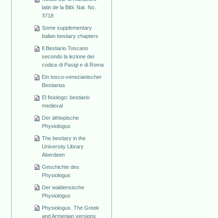
latin de la Bibl. Nat. No.
3718
Some supplementary
Italian bestiary chapters
Il Bestiario Toscano
secondo la lezione dei
codice di Pasigi e di Roma
Ein tosco-venezianischer
Bestiarius
El fisiologo: bestiario
medieval
Der äthiopische
Physiologus
The bestiary in the
University Library
Aberdeen
Geschichte des
Physiologus
Der waldensische
Physiologus
Physiologus. The Greek
and Armenian versions