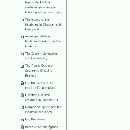
legado del folklore
medieval europeo a la
historiagrafía americanista
The legacy of the
bestiaries in Chaucer and
Henryson
Animal parallelism in
Medieval literature and the
bestiaries
The English cistercians
and the bestiary
The Faerie Queene:
Spencer's Chivalric
Bestiary
Los Bestiarios en la
predicación castellana
I Bestiari e le rime
amorose del secolo XIII
Norman sculpture and the
medieval bestiaries
Les Bestiaires
Bestiaire de nos églises,