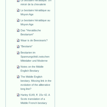
Le bestiaire héraldique. Un
miroir de la chevalerie
Le bestiaire héraldique au
Moyen Age
Le bestiaire héraldique au
Moyen Age
Das "Heraldische
Bestiarium"
Waar is de Beestearis?
"Bestiario"
Bestiarien im
Spannungsfeld zwischen
Mittelalter und Moderne
Notes on the Middle
English Bestiary
The Middle English
bestiary. Missing link in the
evolution of the alliterative
long line?
Harley 6149, ff. 15v-42. A
Scots translation of a
Middle French bestiary