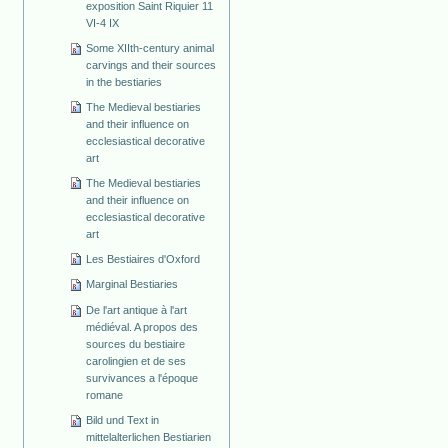
exposition Saint Riquier 11
VI-4 IX
Some XIIth-century animal
carvings and their sources
in the bestiaries
The Medieval bestiaries
and their influence on
ecclesiastical decorative
art
The Medieval bestiaries
and their influence on
ecclesiastical decorative
art
Les Bestiaires d'Oxford
Marginal Bestiaries
De l'art antique à l'art
médiéval. A propos des
sources du bestiaire
carolingien et de ses
survivances a l'époque
romane
Bild und Text in
mittelalterlichen Bestiarien