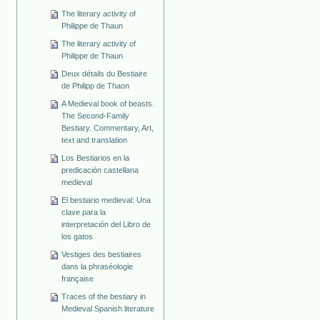
The literary activity of
Philippe de Thaun
The literary activity of
Philippe de Thaun
Deux détails du Bestiaire
de Philipp de Thaon
A Medieval book of beasts.
The Second-Family
Bestiary. Commentary, Art,
text and translation
Los Bestiarios en la
predicación castellana
medieval
El bestiario medieval: Una
clave para la
interpretación del Libro de
los gatos
Vestiges des bestiaires
dans la phraséologie
française
Traces of the bestiary in
Medieval Spanish literature