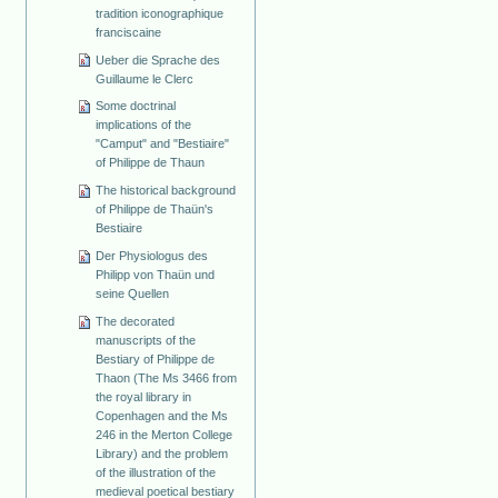
tradition iconographique
franciscaine
Ueber die Sprache des
Guillaume le Clerc
Some doctrinal
implications of the
"Camput" and "Bestiaire"
of Philippe de Thaun
The historical background
of Philippe de Thaün's
Bestiaire
Der Physiologus des
Philipp von Thaün und
seine Quellen
The decorated
manuscripts of the
Bestiary of Philippe de
Thaon (The Ms 3466 from
the royal library in
Copenhagen and the Ms
246 in the Merton College
Library) and the problem
of the illustration of the
medieval poetical bestiary