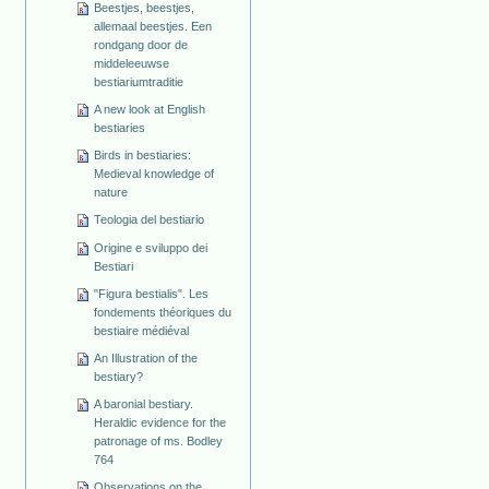
Beestjes, beestjes,
allemaal beestjes. Een
rondgang door de
middeleeuwse
bestiariumtraditie
A new look at English
bestiaries
Birds in bestiaries:
Medieval knowledge of
nature
Teologia del bestiario
Origine e sviluppo dei
Bestiari
"Figura bestialis". Les
fondements théoriques du
bestiaire médiéval
An Illustration of the
bestiary?
A baronial bestiary.
Heraldic evidence for the
patronage of ms. Bodley
764
Observations on the