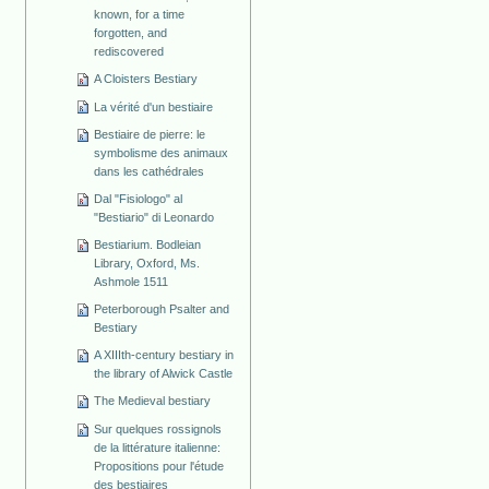
known, for a time
forgotten, and
rediscovered
A Cloisters Bestiary
La vérité d'un bestiaire
Bestiaire de pierre: le
symbolisme des animaux
dans les cathédrales
Dal "Fisiologo" al
"Bestiario" di Leonardo
Bestiarium. Bodleian
Library, Oxford, Ms.
Ashmole 1511
Peterborough Psalter and
Bestiary
A XIIIth-century bestiary in
the library of Alwick Castle
The Medieval bestiary
Sur quelques rossignols
de la littérature italienne:
Propositions pour l'étude
des bestiaires