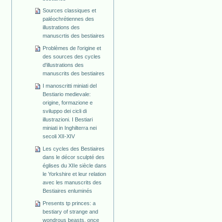
Sources classiques et
paléochrétiennes des
illustrations des
manuscrtis des bestiaires
Problèmes de l'origine et
des sources des cycles
d'illustrations des
manuscrits des bestiaires
I manoscritti miniati del
Bestiario medievale:
origine, formazione e
sviluppo dei cicli di
illustrazioni. I Bestiari
miniati in Inghilterra nei
secoli XII-XIV
Les cycles des Bestiaires
dans le décor sculpté des
églises du XIIe siècle dans
le Yorkshire et leur relation
avec les manuscrits des
Bestiaires enluminés
Presents tp princes: a
bestiary of strange and
wondrous beasts, once