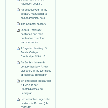
Aberdeen bestiary
An unusual yogh in the
bestiary manuscript, a
palaeographical note
The Cambrai bestiary
Oxford University
bestiaries and their
publication as colour
transparencies
A forgotten bestiary: St.
John's College,
Cambridge, MS A. 15
An English thirteenth
century bestiary. A new
discovery in the technique
of Medieval illumination
Ein englisches Bestiar des
XII. Jh.s in der
Staatsbibliothek zu
Leningrad
Een verluchte Engelsche
bestiaris te Brussel (Hs
8327-42)