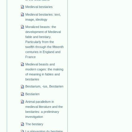
Medieval bestiaries
Medieval bestiaries: text,
image, ideology
Moralized beasts: the
development of Medieval
fable and bestiary.
Particularly from the
twelfth through the fifteenth
centuries in England and
France
Medieval beasts and
modern cages: the making
of meaning in fables and
bestiaries
Bestiarium, -ius, Bestiarien
Bestiarien
Animal parallelism in
medieval literature and the
bestiaries: a preliminary
investigation
The bestiary
La réinvention du bestiaire