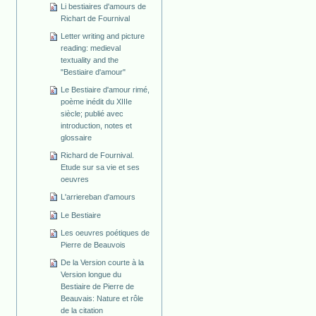
Li bestiaires d'amours de
Richart de Fournival
Letter writing and picture
reading: medieval
textuality and the
"Bestiaire d'amour"
Le Bestiaire d'amour rimé,
poème inédit du XIIIe
siècle; publié avec
introduction, notes et
glossaire
Richard de Fournival.
Etude sur sa vie et ses
oeuvres
L'arriereban d'amours
Le Bestiaire
Les oeuvres poétiques de
Pierre de Beauvois
De la Version courte à la
Version longue du
Bestiaire de Pierre de
Beauvais: Nature et rôle
de la citation