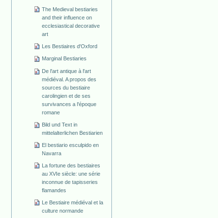
The Medieval bestiaries
and their influence on
ecclesiastical decorative
art
Les Bestiaires d'Oxford
Marginal Bestiaries
De l'art antique à l'art
médiéval. A propos des
sources du bestiaire
carolingien et de ses
survivances a l'époque
romane
Bild und Text in
mittelalterlichen Bestiarien
El bestiario esculpido en
Navarra
La fortune des bestiaires
au XVIe siècle: une série
inconnue de tapisseries
flamandes
Le Bestiaire médiéval et la
culture normande