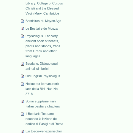
Library, College of Corpus
Christi and the Blessed
Virgin Mary, Cambridge
Bestiaires du Moyen Age
Le Bestiaire de Mouza
Physiologus. The very
ancient book of beasts,
plants and stones, trans.
from Greek and other
languages
Bestiario. Dialogo sugli
animali simbolici
Old English Physiologus
Notice sur le manuscrit
latin de la Bibl. Nat. No.
3718
Some supplementary
Italian bestiary chapters
Il Bestiario Toscano
secondo la lezione dei
codice di Pasigi e di Roma
Ein tosco-venezianischer