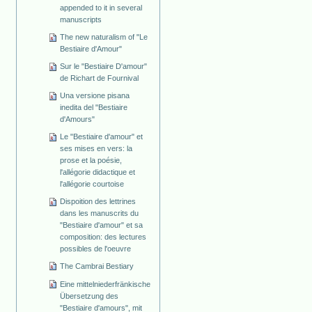
appended to it in several
manuscripts
The new naturalism of "Le
Bestiaire d'Amour"
Sur le "Bestiaire D'amour"
de Richart de Fournival
Una versione pisana
inedita del "Bestiaire
d'Amours"
Le "Bestiaire d'amour" et
ses mises en vers: la
prose et la poésie,
l'allégorie didactique et
l'allégorie courtoise
Dispoition des lettrines
dans les manuscrits du
"Bestiaire d'amour" et sa
composition: des lectures
possibles de l'oeuvre
The Cambrai Bestiary
Eine mittelniederfränkische
Übersetzung des
"Bestiaire d'amours", mit