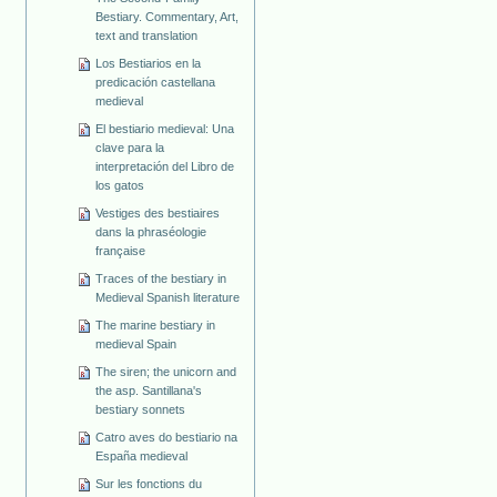
Bestiary. Commentary, Art,
text and translation
Los Bestiarios en la
predicación castellana
medieval
El bestiario medieval: Una
clave para la
interpretación del Libro de
los gatos
Vestiges des bestiaires
dans la phraséologie
française
Traces of the bestiary in
Medieval Spanish literature
The marine bestiary in
medieval Spain
The siren; the unicorn and
the asp. Santillana's
bestiary sonnets
Catro aves do bestiario na
España medieval
Sur les fonctions du