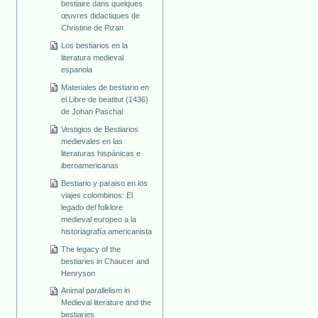
bestiaire dans quelques
œuvres didactiques de
Christine de Pizan
Los bestiarios en la
literatura medieval
espanola
Materiales de bestiario en
el Libre de beatitut (1436)
de Johan Paschal
Vestigios de Bestiarios
medievales en las
literaturas hispánicas e
iberoamericanas
Bestiario y paraiso en los
viajes colombinos: El
legado del folklore
medieval europeo a la
historiagrafía americanista
The legacy of the
bestiaries in Chaucer and
Henryson
Animal parallelism in
Medieval literature and the
bestiaries