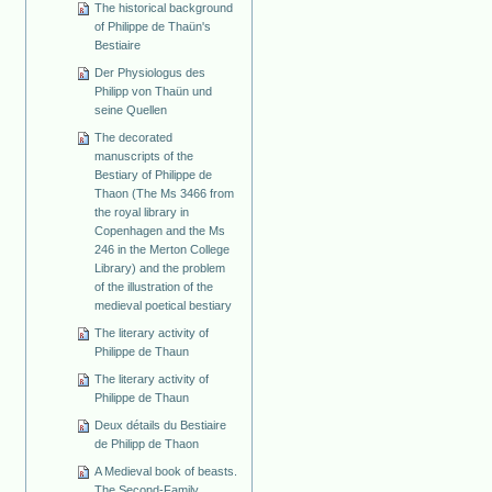
The historical background
of Philippe de Thaün's
Bestiaire
Der Physiologus des
Philipp von Thaün und
seine Quellen
The decorated
manuscripts of the
Bestiary of Philippe de
Thaon (The Ms 3466 from
the royal library in
Copenhagen and the Ms
246 in the Merton College
Library) and the problem
of the illustration of the
medieval poetical bestiary
The literary activity of
Philippe de Thaun
The literary activity of
Philippe de Thaun
Deux détails du Bestiaire
de Philipp de Thaon
A Medieval book of beasts.
The Second-Family