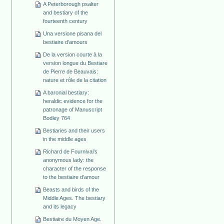
A Peterborough psalter
and bestiary of the
fourteenth century
Una versione pisana del
bestiaire d'amours
De la version courte à la
version longue du Bestiare
de Pierre de Beauvais:
nature et rôle de la citation
A baronial bestiary:
heraldic evidence for the
patronage of Manuscript
Bodley 764
Bestiaries and their users
in the middle ages
Richard de Fournival’s
anonymous lady: the
character of the response
to the bestiaire d’amour
Beasts and birds of the
Middle Ages. The bestiary
and its legacy
Bestiaire du Moyen Age.