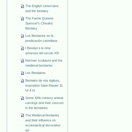
The English cistercians
and the bestiary
The Faerie Queene:
Spencer's Chivalric
Bestiary
Los Bestiarios en la
predicación castellana
I Bestiari e le rime
amorose del secolo XIII
Norman sculpture and the
medieval bestiaries
Les Bestiaires
Bestiaire de nos églises,
exposition Saint Riquier 11
VI-4 IX
Some XIIth-century animal
carvings and their sources
in the bestiaries
The Medieval bestiaries
and their influence on
ecclesiastical decorative
art