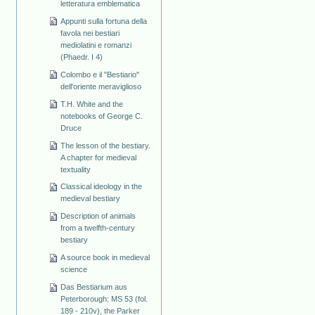
letteratura emblematica
Appunti sulla fortuna della
favola nei bestiari
mediolatini e romanzi
(Phaedr. I 4)
Colombo e il "Bestiario"
dell'oriente meraviglioso
T.H. White and the
notebooks of George C.
Druce
The lesson of the bestiary.
A chapter for medieval
textuality
Classical ideology in the
medieval bestiary
Description of animals
from a twelfth-century
bestiary
A source book in medieval
science
Das Bestiarium aus
Peterborough: MS 53 (fol.
189 - 210v), the Parker