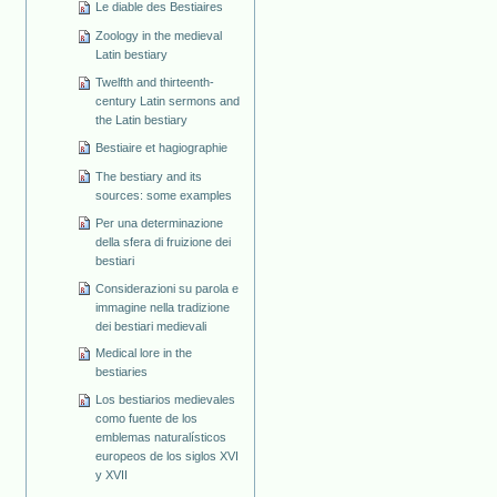
Le diable des Bestiaires
Zoology in the medieval
Latin bestiary
Twelfth and thirteenth-
century Latin sermons and
the Latin bestiary
Bestiaire et hagiographie
The bestiary and its
sources: some examples
Per una determinazione
della sfera di fruizione dei
bestiari
Considerazioni su parola e
immagine nella tradizione
dei bestiari medievali
Medical lore in the
bestiaries
Los bestiarios medievales
como fuente de los
emblemas naturalísticos
europeos de los siglos XVI
y XVII