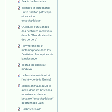
Sex in the bestiaries
Bestiaire et culte marial.
Entre tradition patristique
et vocation
encyclopédique
Quelques survivances
des bestiaires médiévaux
dans le "Grand calendrier
des bergers"
Polymorphisme et
métamorphose dans les
Bestiaires. Les mythes de
la naissance
El drac en el bestiari
medieval
Le bestiaire médiéval et
l'archétype de la féminité
Signes animaux au XIIIe
siècle dans les bestiaires
moralisés et dans le
bestiaire "encyclopédique"
de Brunnetto Latini
Dal bestiario alla