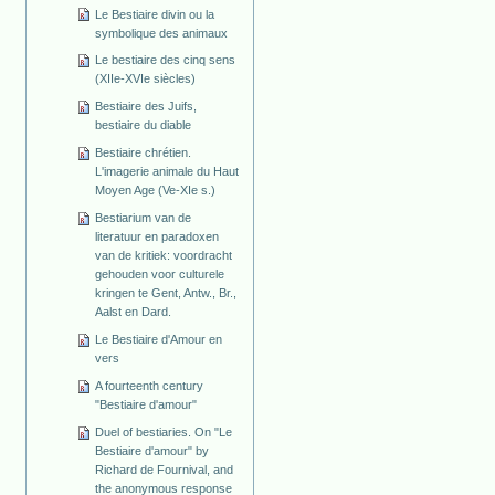
Le Bestiaire divin ou la
symbolique des animaux
Le bestiaire des cinq sens
(XIIe-XVIe siècles)
Bestiaire des Juifs,
bestiaire du diable
Bestiaire chrétien.
L'imagerie animale du Haut
Moyen Age (Ve-XIe s.)
Bestiarium van de
literatuur en paradoxen
van de kritiek: voordracht
gehouden voor culturele
kringen te Gent, Antw., Br.,
Aalst en Dard.
Le Bestiaire d'Amour en
vers
A fourteenth century
"Bestiaire d'amour"
Duel of bestiaries. On "Le
Bestiaire d'amour" by
Richard de Fournival, and
the anonymous response