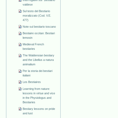
valdese
Sul testo del Bestiario
moralizzato (Cod. V.E.
477)
Note sul bestiario toscano
Bestiaire occitan: Bestiari
lemosin
Medieval French
bestiaries
The Waldensian bestiary
and the Libellus a natura
animalium
Per la storia dei bestiari
italiani
Les Bestiaires
Learning from nature:
lessons in virtue and vice
in the Physiologus and
Bestiaries
Bestiary lessons on pride
and lust