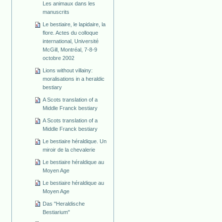
Les animaux dans les
manuscrits
Le bestiaire, le lapidaire, la
flore. Actes du colloque
international, Université
McGill, Montréal, 7-8-9
octobre 2002
Lions without villainy:
moralisations in a heraldic
bestiary
A Scots translation of a
Middle Franck bestiary
A Scots translation of a
Middle Franck bestiary
Le bestiaire héraldique. Un
miroir de la chevalerie
Le bestiaire héraldique au
Moyen Age
Le bestiaire héraldique au
Moyen Age
Das "Heraldische
Bestiarium"