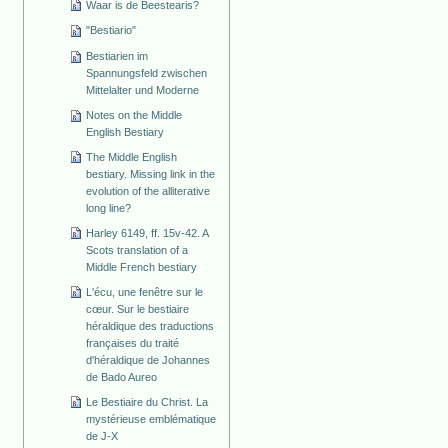
Waar is de Beestearis?
"Bestiario"
Bestiarien im
Spannungsfeld zwischen
Mittelalter und Moderne
Notes on the Middle
English Bestiary
The Middle English
bestiary. Missing link in the
evolution of the alliterative
long line?
Harley 6149, ff. 15v-42. A
Scots translation of a
Middle French bestiary
L'écu, une fenêtre sur le
cœur. Sur le bestiaire
héraldique des traductions
françaises du traité
d'héraldique de Johannes
de Bado Aureo
Le Bestiaire du Christ. La
mystérieuse emblématique
de J-X