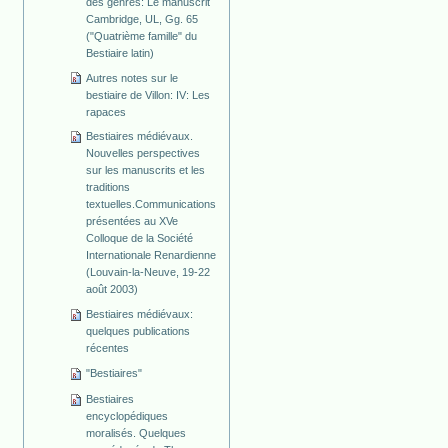
des genres: Le manuscrit
Cambridge, UL, Gg. 65
("Quatrième famille" du
Bestiaire latin)
Autres notes sur le
bestiaire de Villon: IV: Les
rapaces
Bestiaires médiévaux.
Nouvelles perspectives
sur les manuscrits et les
traditions
textuelles.Communications
présentées au XVe
Colloque de la Société
Internationale Renardienne
(Louvain-la-Neuve, 19-22
août 2003)
Bestiaires médiévaux:
quelques publications
récentes
"Bestiaires"
Bestiaires
encyclopédiques
moralisés. Quelques