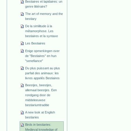
Bestiaires et lapidaires: un
genre littéraire?
The art of memory and the
bestiary
De la similitude à la
métamorphose. Les
bestiaires et la syntaxe
Les Bestiaires
Enige opmerkingen over
de "Bestiaires" en hun
"senefiance"
Du plus puissant au plus
parfait des animaux: les
livres appelés Bestiaires
Beestjes, beestjes,
allemaal beestjes. Een
rondgang door de
middeleeuwse
bestiariumtraditie
A new look at English
bestiaries
Birds in bestiaries:
Medieval knowledge of