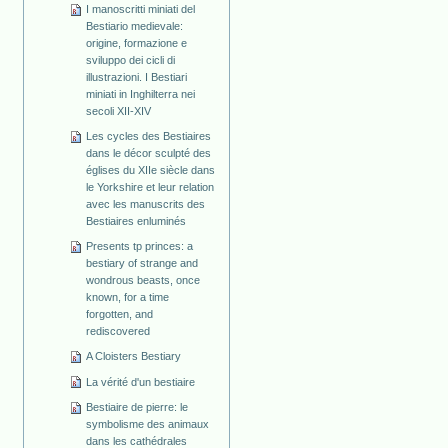
I manoscritti miniati del
Bestiario medievale:
origine, formazione e
sviluppo dei cicli di
illustrazioni. I Bestiari
miniati in Inghilterra nei
secoli XII-XIV
Les cycles des Bestiaires
dans le décor sculpté des
églises du XIIe siècle dans
le Yorkshire et leur relation
avec les manuscrits des
Bestiaires enluminés
Presents tp princes: a
bestiary of strange and
wondrous beasts, once
known, for a time
forgotten, and
rediscovered
A Cloisters Bestiary
La vérité d'un bestiaire
Bestiaire de pierre: le
symbolisme des animaux
dans les cathédrales