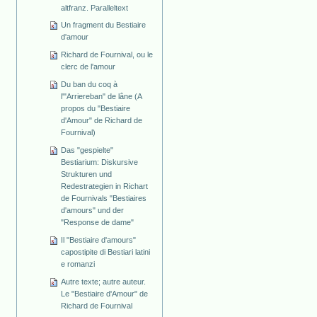
altfranz. Paralleltext
Un fragment du Bestiaire
d'amour
Richard de Fournival, ou le
clerc de l'amour
Du ban du coq à
l'"Arriereban" de lâne (A
propos du "Bestiaire
d'Amour" de Richard de
Fournival)
Das "gespielte"
Bestiarium: Diskursive
Strukturen und
Redestrategien in Richart
de Fournivals "Bestiaires
d'amours" und der
"Response de dame"
Il "Bestiaire d'amours"
capostipite di Bestiari latini
e romanzi
Autre texte; autre auteur.
Le "Bestiaire d'Amour" de
Richard de Fournival