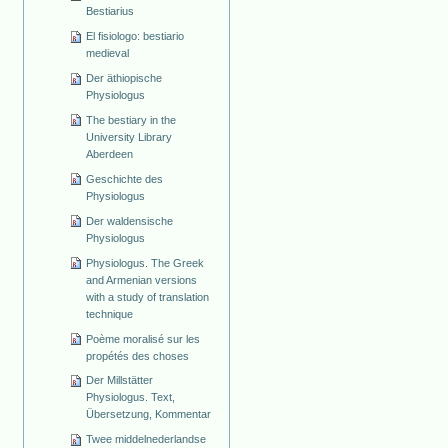
Bestiarius
El fisiologo: bestiario
medieval
Der äthiopische
Physiologus
The bestiary in the
University Library
Aberdeen
Geschichte des
Physiologus
Der waldensische
Physiologus
Physiologus. The Greek
and Armenian versions
with a study of translation
technique
Poème moralisé sur les
propétés des choses
Der Millstätter
Physiologus. Text,
Übersetzung, Kommentar
Twee middelnederlandse