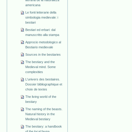
americana
Le fonti letterarie della
simbologia medievale: i
bestiari
Bestiari ed erbari: dal
manuscritto alla stampa
Approcio metodologico al
Bestiario medievale
Sources in the bestiaries
The bestiary and the
Medieval mind. Some
complexities
L'univers des bestiaires.
Dossier bibliographique et
choix de textes
The living world of the
bestiary
The naming of the beasts.
Natural history in the
Medieval bestiary
The bestiary: a handbook
of the local fauna