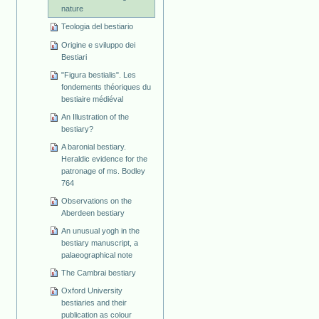
nature
Teologia del bestiario
Origine e sviluppo dei
Bestiari
"Figura bestialis". Les
fondements théoriques du
bestiaire médiéval
An Illustration of the
bestiary?
A baronial bestiary.
Heraldic evidence for the
patronage of ms. Bodley
764
Observations on the
Aberdeen bestiary
An unusual yogh in the
bestiary manuscript, a
palaeographical note
The Cambrai bestiary
Oxford University
bestiaries and their
publication as colour