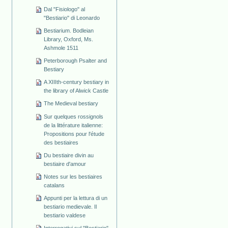
Dal "Fisiologo" al
"Bestiario" di Leonardo
Bestiarium. Bodleian
Library, Oxford, Ms.
Ashmole 1511
Peterborough Psalter and
Bestiary
A XIIIth-century bestiary in
the library of Alwick Castle
The Medieval bestiary
Sur quelques rossignols
de la littérature italienne:
Propositions pour l'étude
des bestiaires
Du bestiaire divin au
bestiaire d'amour
Notes sur les bestiaires
catalans
Appunti per la lettura di un
bestiario medievale. Il
bestiario valdese
Interrogativi sul "Bestiario"