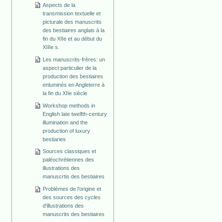
Aspects de la
transmission textuelle et
picturale des manuscrits
des bestiaires anglais à la
fin du XIIe et au début du
XIIIe s.
Les manuscrits-frères: un
aspect particulier de la
production des bestiaires
enluminés en Angleterre à
la fin du XIIe siècle
Workshop methods in
English late twelfth-century
illumination and the
production of luxury
bestiaries
Sources classiques et
paléochrétiennes des
illustrations des
manuscrtis des bestiaires
Problèmes de l'origine et
des sources des cycles
d'illustrations des
manuscrits des bestiaires