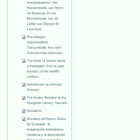
beestenboeken. Het
Beestenboek van Pierre
de Beauvais en het
Beestenboek van de
Liefde van Richart de
Fournival
Physiologus:
frühchristliche
Tiersymbolik. Aus dem
Griechischen übersetzt
The book of beasts being
a translation from a Latin
bestiary of the twelfth
century
Introduction au Breviari
d'amors
The Aviary-Bestiary at the
Houghton Library, Harvard
Bestiaires
Bestiario del Nuevo Reino
de Granada : la
imaginación animalística
medieval y la descripción
literaria de la naturaleza