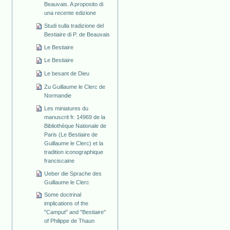
Beauvais. A proposito di
una recente edizione
Studi sulla tradizione del
Bestiaire di P. de Beauvais
Le Bestiaire
Le Bestiaire
Le besant de Dieu
Zu Guillaume le Clerc de
Normandie
Les miniatures du
manuscrit fr. 14969 de la
Bibliothèque Nationale de
Paris (Le Bestiaire de
Guillaume le Clerc) et la
tradition iconographique
franciscaine
Ueber die Sprache des
Guillaume le Clerc
Some doctrinal
implications of the
"Camput" and "Bestiaire"
of Philippe de Thaun