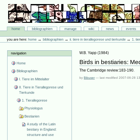
Skip
to
content.
|
Skip
Bibliographie-Portal
to
Sections
home
bibliographien
manage
wiki
news
events
navigation
Personal
tools
→
→
→
you are here:
home
bibliographien
ii. tiere in tierallegorese und tierkunde
1. ti
W.B. Yapp
(
1984
)
navigation
Birds in bestiaries: M
Home
The Cambridge review:183-190.
Bibliographien
by
Bibuser
—
last modified
2007-06-28 1
I. Tiere im Mittelalter
II. Tiere in Tierallegorese und
Tierkunde
1. Tierallegorese
Physiologus
Bestiarien
A study of the Latin
bestiary in England:
structure and use