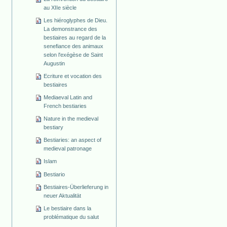
au XIIe siècle
Les hiéroglyphes de Dieu.
La demonstrance des
bestiaires au regard de la
senefiance des animaux
selon l'exégèse de Saint
Augustin
Ecriture et vocation des
bestiaires
Mediaeval Latin and
French bestiaries
Nature in the medieval
bestiary
Bestiaries: an aspect of
medieval patronage
Islam
Bestiario
Bestiaires-Überlieferung in
neuer Aktualität
Le bestiaire dans la
problématique du salut