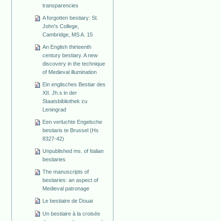
transparencies
A forgotten bestiary: St.
John's College,
Cambridge, MS A. 15
An English thirteenth
century bestiary. A new
discovery in the technique
of Medieval illumination
Ein englisches Bestiar des
XII. Jh.s in der
Staatsbibliothek zu
Leningrad
Een verluchte Engelsche
bestiaris te Brussel (Hs
8327-42)
Unpublished ms. of Italian
bestiaries
The manuscripts of
bestiaries: an aspect of
Medieval patronage
Le bestiaire de Douai
Un bestiaire à la croisée