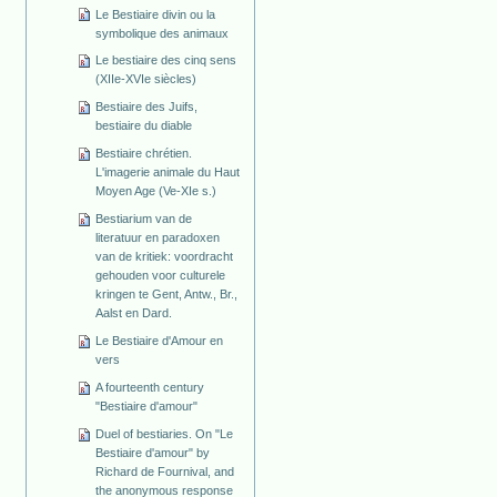
Le Bestiaire divin ou la
symbolique des animaux
Le bestiaire des cinq sens
(XIIe-XVIe siècles)
Bestiaire des Juifs,
bestiaire du diable
Bestiaire chrétien.
L'imagerie animale du Haut
Moyen Age (Ve-XIe s.)
Bestiarium van de
literatuur en paradoxen
van de kritiek: voordracht
gehouden voor culturele
kringen te Gent, Antw., Br.,
Aalst en Dard.
Le Bestiaire d'Amour en
vers
A fourteenth century
"Bestiaire d'amour"
Duel of bestiaries. On "Le
Bestiaire d'amour" by
Richard de Fournival, and
the anonymous response