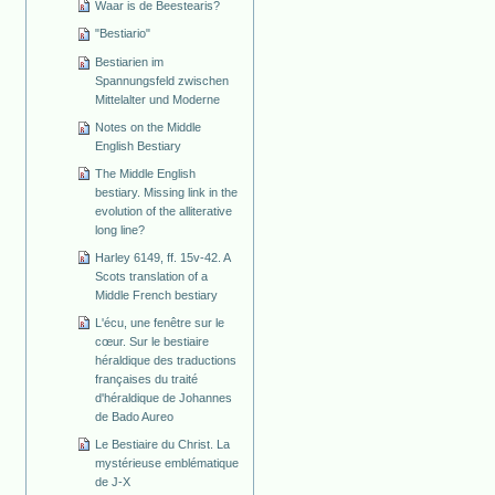
Waar is de Beestearis?
"Bestiario"
Bestiarien im
Spannungsfeld zwischen
Mittelalter und Moderne
Notes on the Middle
English Bestiary
The Middle English
bestiary. Missing link in the
evolution of the alliterative
long line?
Harley 6149, ff. 15v-42. A
Scots translation of a
Middle French bestiary
L'écu, une fenêtre sur le
cœur. Sur le bestiaire
héraldique des traductions
françaises du traité
d'héraldique de Johannes
de Bado Aureo
Le Bestiaire du Christ. La
mystérieuse emblématique
de J-X