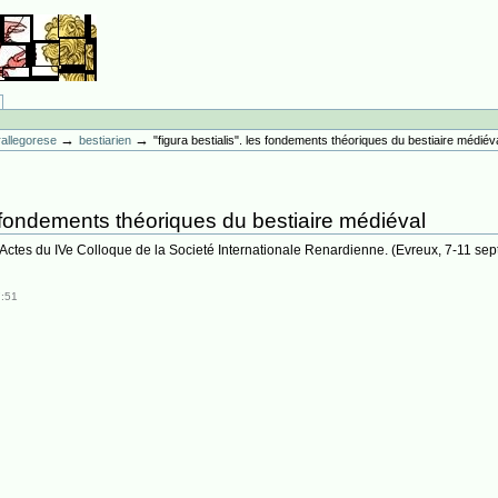
→
→
erallegorese
bestiarien
"figura bestialis". les fondements théoriques du bestiaire médiév
s fondements théoriques du bestiaire médiéval
. Actes du IVe Colloque de la Societé Internationale Renardienne. (Evreux, 7-11 sep
7:51