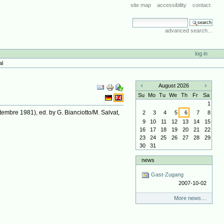
site map
accessibility
contact
search site
advanced search…
log in
al
Document
August 2026
Actions
«
»
Su
Mo
Tu
We
Th
Fr
Sa
1
tembre 1981), ed. by G. Bianciotto/M. Salvat,
2
3
4
5
6
7
8
9
10
11
12
13
14
15
16
17
18
19
20
21
22
23
24
25
26
27
28
29
30
31
news
Gast-Zugang
2007-10-02
More news…