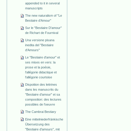
appended to it in several
manuscripts
The new naturalism of "Le
Bestiaire d'Amour"
Sur le "Bestiaire D'amour"
de Richart de Fournival
Una versione pisana
inedita del "Bestiaire
d'Amours"
Le "Bestiaire d'amour" et
ses mises en vers: la
prose et la poésie,
l'allégorie didactique et
l'allégorie courtoise
Dispoition des lettrines
dans les manuscrits du
"Bestiaire d'amour" et sa
composition: des lectures
possibles de l'oeuvre
The Cambrai Bestiary
Eine mittelniederfränkische
Übersetzung des
"Bestiaire d'amours", mit