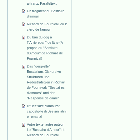
altfranz. Paralleltext
Un fragment du Bestiaire
d'amour
Richard de Fournival, ou le
clerc de l'amour
Du ban du coq à
l'"Arriereban" de lâne (A
propos du "Bestiaire
d'Amour" de Richard de
Fournival)
Das "gespielte"
Bestiarium: Diskursive
Strukturen und
Redestrategien in Richart
de Fournivals "Bestiaires
d'amours" und der
"Response de dame"
Il "Bestiaire d'amours"
capostipite di Bestiari latini
e romanzi
Autre texte; autre auteur.
Le "Bestiaire d'Amour" de
Richard de Fournival