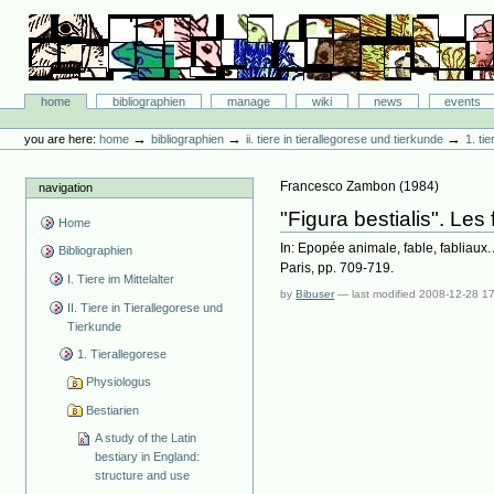
Skip
to
content.
|
Skip
Bibliographie-Portal
to
Sections
home
bibliographien
manage
wiki
news
events
navigation
Personal
tools
→
→
→
you are here:
home
bibliographien
ii. tiere in tierallegorese und tierkunde
1. ti
Francesco Zambon
(
1984
)
navigation
"Figura bestialis". Le
Home
In: Epopée animale, fable, fabliaux
Bibliographien
Paris, pp. 709-719.
I. Tiere im Mittelalter
by
Bibuser
—
last modified
2008-12-28 1
II. Tiere in Tierallegorese und
Tierkunde
1. Tierallegorese
Physiologus
Bestiarien
A study of the Latin
bestiary in England:
structure and use