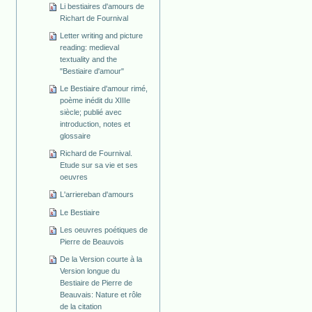
Li bestiaires d'amours de
Richart de Fournival
Letter writing and picture
reading: medieval
textuality and the
"Bestiaire d'amour"
Le Bestiaire d'amour rimé,
poème inédit du XIIIe
siècle; publié avec
introduction, notes et
glossaire
Richard de Fournival.
Etude sur sa vie et ses
oeuvres
L'arriereban d'amours
Le Bestiaire
Les oeuvres poétiques de
Pierre de Beauvois
De la Version courte à la
Version longue du
Bestiaire de Pierre de
Beauvais: Nature et rôle
de la citation