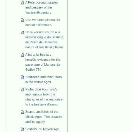
A Peterborough psalter
and bestiary of the
fourteenth century
Una versione pisana del
bestiaire d'amours
De la version courte à la
version longue du Bestiare
de Pierre de Beauvais:
nature et rôle de la citation
A baronial bestiary:
heraldic evidence for the
patronage of Manuscript
Bodley 764
Bestiaries and their users
in the middle ages
Richard de Fournival’s
anonymous lady: the
character of the response
to the bestiaire d’amour
Beasts and birds of the
Middle Ages. The bestiary
and its legacy
Bestiaire du Moyen Age.