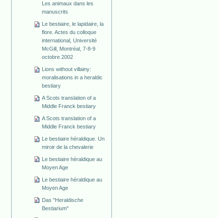
Les animaux dans les
manuscrits
Le bestiaire, le lapidaire, la
flore. Actes du colloque
international, Université
McGill, Montréal, 7-8-9
octobre 2002
Lions without villainy:
moralisations in a heraldic
bestiary
A Scots translation of a
Middle Franck bestiary
A Scots translation of a
Middle Franck bestiary
Le bestiaire héraldique. Un
miroir de la chevalerie
Le bestiaire héraldique au
Moyen Age
Le bestiaire héraldique au
Moyen Age
Das "Heraldische
Bestiarium"