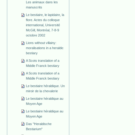
Les animaux dans les
manuscrits
Le bestiaire, le lapidaire, la
flore. Actes du colloque
international, Université
McGill, Montréal, 7-8-9
octobre 2002
Lions without villainy:
moralisations in a heraldic
bestiary
A Scots translation of a
Middle Franck bestiary
A Scots translation of a
Middle Franck bestiary
Le bestiaire héraldique. Un
miroir de la chevalerie
Le bestiaire héraldique au
Moyen Age
Le bestiaire héraldique au
Moyen Age
Das "Heraldische
Bestiarium"