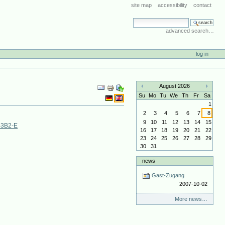
site map
accessibility
contact
search site
advanced search…
log in
Document
August 2026
Actions
«
»
Su
Mo
Tu
We
Th
Fr
Sa
1
2
3
4
5
6
7
8
9
10
11
12
13
14
15
%3B2-E
16
17
18
19
20
21
22
23
24
25
26
27
28
29
30
31
news
Gast-Zugang
2007-10-02
More news…