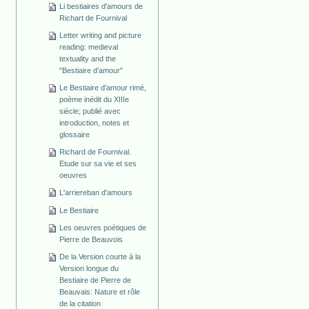
Li bestiaires d'amours de
Richart de Fournival
Letter writing and picture
reading: medieval
textuality and the
"Bestiaire d'amour"
Le Bestiaire d'amour rimé,
poème inédit du XIIIe
siècle; publié avec
introduction, notes et
glossaire
Richard de Fournival.
Etude sur sa vie et ses
oeuvres
L'arriereban d'amours
Le Bestiaire
Les oeuvres poétiques de
Pierre de Beauvois
De la Version courte à la
Version longue du
Bestiaire de Pierre de
Beauvais: Nature et rôle
de la citation