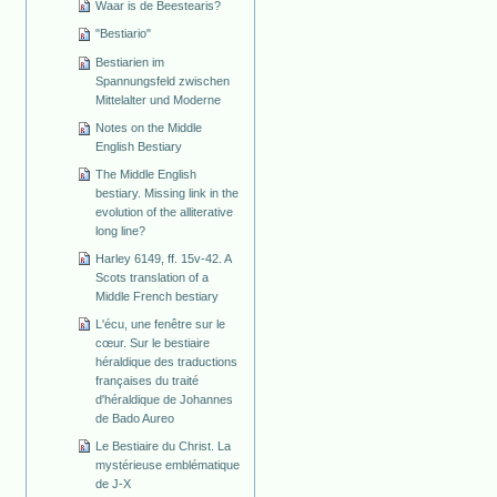
Waar is de Beestearis?
"Bestiario"
Bestiarien im
Spannungsfeld zwischen
Mittelalter und Moderne
Notes on the Middle
English Bestiary
The Middle English
bestiary. Missing link in the
evolution of the alliterative
long line?
Harley 6149, ff. 15v-42. A
Scots translation of a
Middle French bestiary
L'écu, une fenêtre sur le
cœur. Sur le bestiaire
héraldique des traductions
françaises du traité
d'héraldique de Johannes
de Bado Aureo
Le Bestiaire du Christ. La
mystérieuse emblématique
de J-X