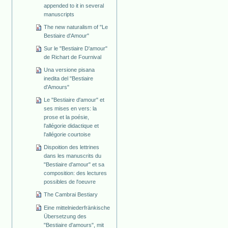
appended to it in several
manuscripts
The new naturalism of "Le
Bestiaire d'Amour"
Sur le "Bestiaire D'amour"
de Richart de Fournival
Una versione pisana
inedita del "Bestiaire
d'Amours"
Le "Bestiaire d'amour" et
ses mises en vers: la
prose et la poésie,
l'allégorie didactique et
l'allégorie courtoise
Dispoition des lettrines
dans les manuscrits du
"Bestiaire d'amour" et sa
composition: des lectures
possibles de l'oeuvre
The Cambrai Bestiary
Eine mittelniederfränkische
Übersetzung des
"Bestiaire d'amours", mit