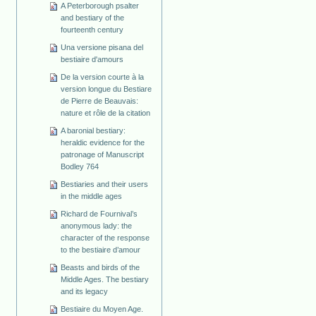
A Peterborough psalter
and bestiary of the
fourteenth century
Una versione pisana del
bestiaire d'amours
De la version courte à la
version longue du Bestiare
de Pierre de Beauvais:
nature et rôle de la citation
A baronial bestiary:
heraldic evidence for the
patronage of Manuscript
Bodley 764
Bestiaries and their users
in the middle ages
Richard de Fournival’s
anonymous lady: the
character of the response
to the bestiaire d’amour
Beasts and birds of the
Middle Ages. The bestiary
and its legacy
Bestiaire du Moyen Age.