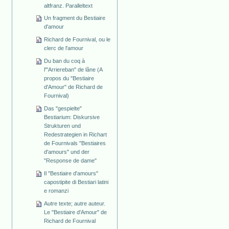
altfranz. Paralleltext
Un fragment du Bestiaire
d'amour
Richard de Fournival, ou le
clerc de l'amour
Du ban du coq à
l'"Arriereban" de lâne (A
propos du "Bestiaire
d'Amour" de Richard de
Fournival)
Das "gespielte"
Bestiarium: Diskursive
Strukturen und
Redestrategien in Richart
de Fournivals "Bestiaires
d'amours" und der
"Response de dame"
Il "Bestiaire d'amours"
capostipite di Bestiari latini
e romanzi
Autre texte; autre auteur.
Le "Bestiaire d'Amour" de
Richard de Fournival