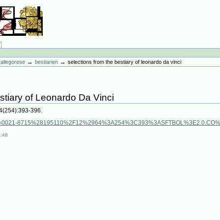
→
→
erallegorese
bestiarien
selections from the bestiary of leonardo da vinci
stiary of Leonardo Da Vinci
64(254):393-396.
/sici?sici=0021-8715%28195110%2F12%2964%3A254%3C393%3ASFTBOL%3E2.0.CO
0:48