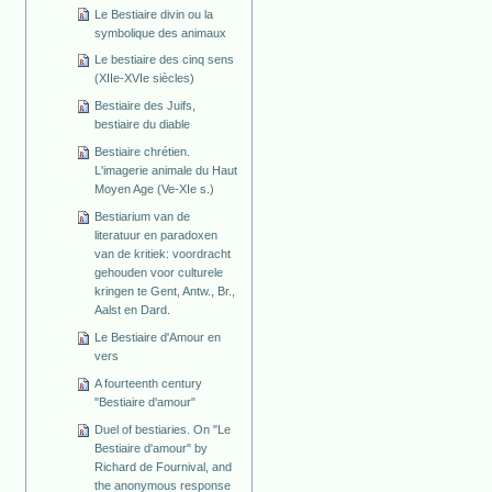
Le Bestiaire divin ou la
symbolique des animaux
Le bestiaire des cinq sens
(XIIe-XVIe siècles)
Bestiaire des Juifs,
bestiaire du diable
Bestiaire chrétien.
L'imagerie animale du Haut
Moyen Age (Ve-XIe s.)
Bestiarium van de
literatuur en paradoxen
van de kritiek: voordracht
gehouden voor culturele
kringen te Gent, Antw., Br.,
Aalst en Dard.
Le Bestiaire d'Amour en
vers
A fourteenth century
"Bestiaire d'amour"
Duel of bestiaries. On "Le
Bestiaire d'amour" by
Richard de Fournival, and
the anonymous response