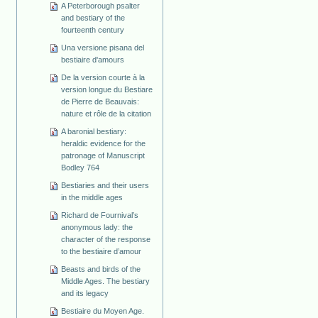
A Peterborough psalter
and bestiary of the
fourteenth century
Una versione pisana del
bestiaire d'amours
De la version courte à la
version longue du Bestiare
de Pierre de Beauvais:
nature et rôle de la citation
A baronial bestiary:
heraldic evidence for the
patronage of Manuscript
Bodley 764
Bestiaries and their users
in the middle ages
Richard de Fournival’s
anonymous lady: the
character of the response
to the bestiaire d’amour
Beasts and birds of the
Middle Ages. The bestiary
and its legacy
Bestiaire du Moyen Age.