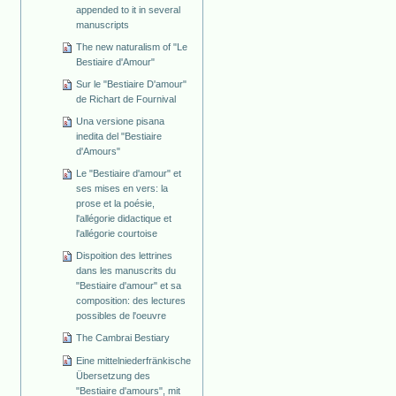
appended to it in several
manuscripts
The new naturalism of "Le
Bestiaire d'Amour"
Sur le "Bestiaire D'amour"
de Richart de Fournival
Una versione pisana
inedita del "Bestiaire
d'Amours"
Le "Bestiaire d'amour" et
ses mises en vers: la
prose et la poésie,
l'allégorie didactique et
l'allégorie courtoise
Dispoition des lettrines
dans les manuscrits du
"Bestiaire d'amour" et sa
composition: des lectures
possibles de l'oeuvre
The Cambrai Bestiary
Eine mittelniederfränkische
Übersetzung des
"Bestiaire d'amours", mit