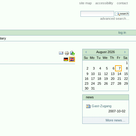
site map
accessibility
contact
search site
advanced search…
log in
tiary
Document
August 2026
Actions
«
»
Su
Mo
Tu
We
Th
Fr
Sa
1
2
3
4
5
6
7
8
9
10
11
12
13
14
15
16
17
18
19
20
21
22
23
24
25
26
27
28
29
30
31
news
Gast-Zugang
2007-10-02
More news…