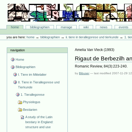
Skip
to
content.
|
Skip
Bibliographie-Portal
to
Sections
home
bibliographien
manage
wiki
news
events
navigation
Personal
tools
→
→
→
you are here:
home
bibliographien
ii. tiere in tierallegorese und tierkunde
1. ti
Amelia Van Vleck
(
1993
)
navigation
Rigaut de Berbezilh an
Home
Romanic Review, 84(3):223-240.
Bibliographien
by
Bibuser
—
last modified
2007-11-29 12
I. Tiere im Mittelalter
II. Tiere in Tierallegorese und
Tierkunde
1. Tierallegorese
Physiologus
Bestiarien
A study of the Latin
bestiary in England:
structure and use