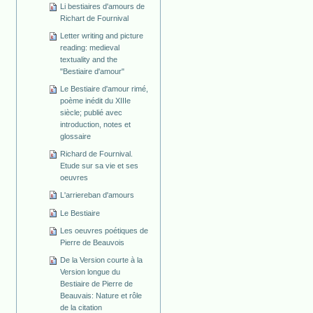
Li bestiaires d'amours de
Richart de Fournival
Letter writing and picture
reading: medieval
textuality and the
"Bestiaire d'amour"
Le Bestiaire d'amour rimé,
poème inédit du XIIIe
siècle; publié avec
introduction, notes et
glossaire
Richard de Fournival.
Etude sur sa vie et ses
oeuvres
L'arriereban d'amours
Le Bestiaire
Les oeuvres poétiques de
Pierre de Beauvois
De la Version courte à la
Version longue du
Bestiaire de Pierre de
Beauvais: Nature et rôle
de la citation