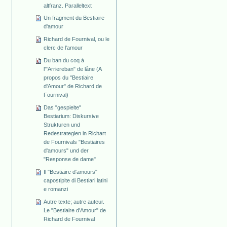
altfranz. Paralleltext
Un fragment du Bestiaire
d'amour
Richard de Fournival, ou le
clerc de l'amour
Du ban du coq à
l'"Arriereban" de lâne (A
propos du "Bestiaire
d'Amour" de Richard de
Fournival)
Das "gespielte"
Bestiarium: Diskursive
Strukturen und
Redestrategien in Richart
de Fournivals "Bestiaires
d'amours" und der
"Response de dame"
Il "Bestiaire d'amours"
capostipite di Bestiari latini
e romanzi
Autre texte; autre auteur.
Le "Bestiaire d'Amour" de
Richard de Fournival