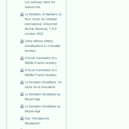
Les animaux dans les
manuscrits
Le bestiaire, le lapidaire, la
flore. Actes du colloque
international, Université
McGill, Montréal, 7-8-9
octobre 2002
Lions without villainy:
moralisations in a heraldic
bestiary
A Scots translation of a
Middle Franck bestiary
A Scots translation of a
Middle Franck bestiary
Le bestiaire héraldique. Un
miroir de la chevalerie
Le bestiaire héraldique au
Moyen Age
Le bestiaire héraldique au
Moyen Age
Das "Heraldische
Bestiarium"