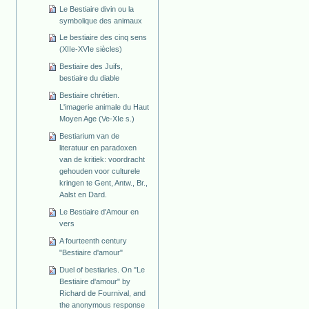
Le Bestiaire divin ou la
symbolique des animaux
Le bestiaire des cinq sens
(XIIe-XVIe siècles)
Bestiaire des Juifs,
bestiaire du diable
Bestiaire chrétien.
L'imagerie animale du Haut
Moyen Age (Ve-XIe s.)
Bestiarium van de
literatuur en paradoxen
van de kritiek: voordracht
gehouden voor culturele
kringen te Gent, Antw., Br.,
Aalst en Dard.
Le Bestiaire d'Amour en
vers
A fourteenth century
"Bestiaire d'amour"
Duel of bestiaries. On "Le
Bestiaire d'amour" by
Richard de Fournival, and
the anonymous response