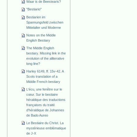
Waar is de Beestearis?
"Bestiario"
Bestiarien im
Spannungsfeld zwischen
Mittelalter und Moderne
Notes on the Middle
English Bestiary
The Middle English
bestiary. Missing link in the
evolution of the alliterative
long line?
Harley 6149, ff. 15v-42. A
Scots translation of a
Middle French bestiary
L'écu, une fenêtre sur le
cœur. Sur le bestiaire
héraldique des traductions
françaises du traité
d'héraldique de Johannes
de Bado Aureo
Le Bestiaire du Christ. La
mystérieuse emblématique
de J-X