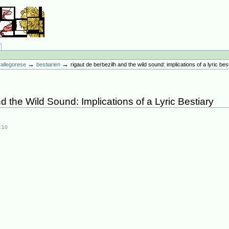
→
→
erallegorese
bestiarien
rigaut de berbezilh and the wild sound: implications of a lyric bes
d the Wild Sound: Implications of a Lyric Bestiary
:10