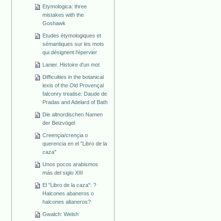
Etymologica: three
mistakes with the
Goshawk
Etudes étymologiques et
sémantiques sur les mots
qui désignent l'épervier
Lanier. Histoire d'un mot
Difficulties in the botanical
lexis of the Old Provençal
falconry treatise: Daude de
Pradas and Adelard of Bath
Die altnordischen Namen
der Beizvögel
Creençia/crençia o
querencia en el "Libro de la
caza"
Unos pocos arabismos
más del siglo XIII
El "Libro de la caza": ?
Halcones abaneros o
halcones altaneros?
Gwalch: Welsh