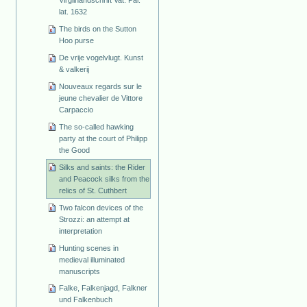
lat. 1632
The birds on the Sutton
Hoo purse
De vrije vogelvlugt. Kunst
& valkerij
Nouveaux regards sur le
jeune chevalier de Vittore
Carpaccio
The so-called hawking
party at the court of Philipp
the Good
Silks and saints: the Rider
and Peacock silks from the
relics of St. Cuthbert
Two falcon devices of the
Strozzi: an attempt at
interpretation
Hunting scenes in
medieval illuminated
manuscripts
Falke, Falkenjagd, Falkner
und Falkenbuch