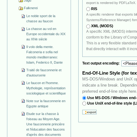
Jagd
export is rendered by PDFLaTeX.
Falknerei
RIS
A specific renderer that exports b
Le noble sport de la
Systems/Reference Manager) for
chasse au faucon
XML (MODS)
La chasse au vol en
A specific XML (MODS) interme
Europe occidentale du XIX
conform to the Library of Congress's Metadata Object Description Schema (MODS).
au XIVe siècle
This is a very flexible standard that should prove quite useful as the number of tool
Il volo della mente.
that directly interact with it inc
Falconeria e sofia nel
mondo mediterraneo:
Islam, Federico II, Dante
Text output encoding:
Traité de fauconnerie et
End-Of-Line Style (for tex
d'autourserie
MS-DOS/Windows and UniX oper
Le faucon et l'homme.
indicate a line break. Depending on your favourite operating system, select your
Mythologie, représentation
preferred end-of-line style here
sociologique et scientifique
Use MS-DOS / Windows end-o
Note sur la fauconnerie en
Use UniX end-of-line style (L
Egypte antique
Etude sur la chasse à
l'oiseau au Moyen Age.
Une fauconnerie princière
et l'éducation des faucons
d'après des documents