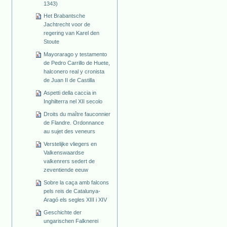
1343)
Het Brabantsche
Jachtrecht voor de
regering van Karel den
Stoute
Mayorarago y testamento
de Pedro Carrillo de Huete,
halconero real y cronista
de Juan II de Castilla
Aspetti della caccia in
Inghilterra nel XII secolo
Droits du maître fauconnier
de Flandre. Ordonnance
au sujet des veneurs
Verstelijke vliegers en
Valkenswaardse
valkenrers sedert de
zeventiende eeuw
Sobre la caça amb falcons
pels reis de Catalunya-
Aragó els segles XIII i XIV
Geschichte der
ungarischen Falknerei