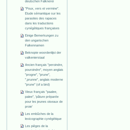
deutschen Falknerei
"Poux, vers et vermine".
Etude sémantique sur les
parasites des rapaces
dans les traductions
cynégétiques françaises
Einige Bemerkungen zu
den ungarischen
Falkennamen
Beknopte woordenlijst der
valkenierstaal
Ancien français "peroindre,
pouroindre", moyen anglais
"progne", "prune",
",prunne", anglais moderne
"prune" (of a bird)
Vieux français "paalee,
palee", 'pâture préparée
pour les jeunes oiseaux de
proie'
Les embûches de la
lexicographie cynégétique
Les pièges de la