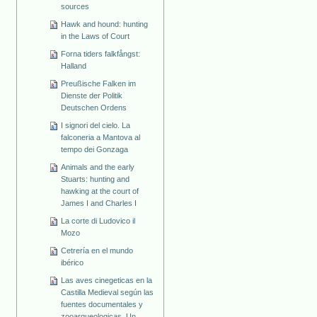
sources
Hawk and hound: hunting
in the Laws of Court
Forna tiders falkfångst:
Halland
Preußische Falken im
Dienste der Politik
Deutschen Ordens
I signori del cielo. La
falconeria a Mantova al
tempo dei Gonzaga
Animals and the early
Stuarts: hunting and
hawking at the court of
James I and Charles I
La corte di Ludovico il
Mozo
Cetrería en el mundo
ibérico
Las aves cinegeticas en la
Castilla Medieval según las
fuentes documentales y
zooarqueologicas. Un