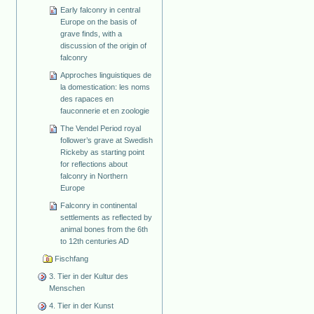
Early falconry in central
Europe on the basis of
grave finds, with a
discussion of the origin of
falconry
Approches linguistiques de
la domestication: les noms
des rapaces en
fauconnerie et en zoologie
The Vendel Period royal
follower’s grave at Swedish
Rickeby as starting point
for reflections about
falconry in Northern
Europe
Falconry in continental
settlements as reflected by
animal bones from the 6th
to 12th centuries AD
Fischfang
3. Tier in der Kultur des
Menschen
4. Tier in der Kunst