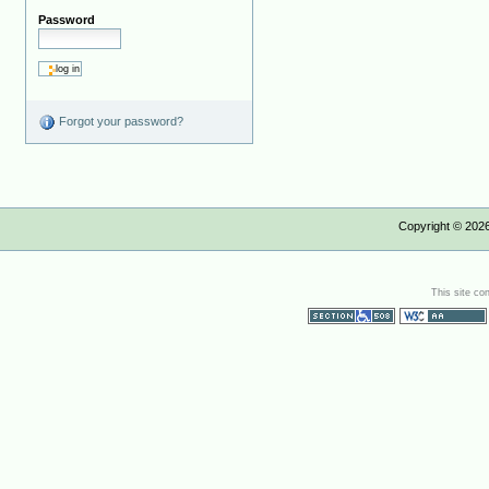
Password
Forgot your password?
Copyright ©
202
This site co
Section 508
WCAG