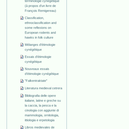
terminologie cynégétique
(à propos d'un livre de
François Remigereau)
Classification,
ethnoclassification and
some reflexions on
European rodents and
hawks in folk culture
Mélanges d'étimologie
cynégétique
Essais d'étimologie
cynégétique
Nouveaux essais
d'étimologie cynégétique
"Falkentraktate"
Literatura medieval cetrera
Bibliografia delle opere
italiane, latine e greche su
la caccia, la pesca e la
cinologia con aggiunte di
mammologia, ornitologia,
ittiologia e erpetologia
Libros medievales de