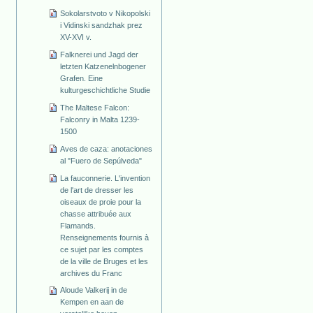
Sokolarstvoto v Nikopolski
i Vidinski sandzhak prez
XV-XVI v.
Falknerei und Jagd der
letzten Katzenelnbogener
Grafen. Eine
kulturgeschichtliche Studie
The Maltese Falcon:
Falconry in Malta 1239-
1500
Aves de caza: anotaciones
al "Fuero de Sepúlveda"
La fauconnerie. L'invention
de l'art de dresser les
oiseaux de proie pour la
chasse attribuée aux
Flamands.
Renseignements fournis à
ce sujet par les comptes
de la ville de Bruges et les
archives du Franc
Aloude Valkerij in de
Kempen en aan de