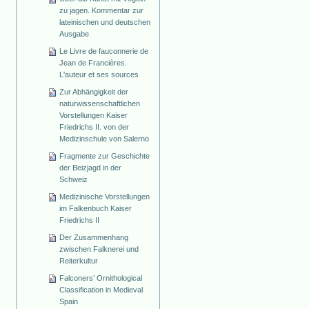
zu jagen. Kommentar zur
lateinischen und deutschen
Ausgabe
Le Livre de fauconnerie de
Jean de Francières.
L'auteur et ses sources
Zur Abhängigkeit der
naturwissenschaftlichen
Vorstellungen Kaiser
Friedrichs II. von der
Medizinschule von Salerno
Fragmente zur Geschichte
der Beizjagd in der
Schweiz
Medizinische Vorstellungen
im Falkenbuch Kaiser
Friedrichs II
Der Zusammenhang
zwischen Falknerei und
Reiterkultur
Falconers’ Ornithological
Classification in Medieval
Spain