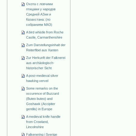
Охота с ловчими
птицами у народов
Средней АЗии и
Казахстана: (по
собраниям МАЗ)
A bird whistle from Roche
Castle, Carmarthenshire
Zum Darstellungsinhalt der
Reiterfibel aus Xanten
Zur Herkunft der Falknerei
aus archäologisch-
historischer Sicht
A post-medieval silver
hawking vervel
Some remarks on the
occurence of Buzzard
(Buteo buteo) and
Goshawk (Accipiter
gentilis) in Europe
A medieval knife handle
from Crowland,
Lincolnshire
Falkenering i Sverige