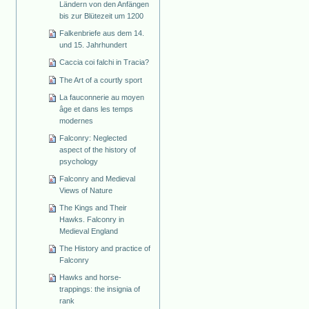
Ländern von den Anfängen
bis zur Blütezeit um 1200
Falkenbriefe aus dem 14.
und 15. Jahrhundert
Caccia coi falchi in Tracia?
The Art of a courtly sport
La fauconnerie au moyen
âge et dans les temps
modernes
Falconry: Neglected
aspect of the history of
psychology
Falconry and Medieval
Views of Nature
The Kings and Their
Hawks. Falconry in
Medieval England
The History and practice of
Falconry
Hawks and horse-
trappings: the insignia of
rank