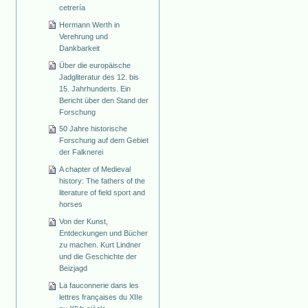
cetrería
Hermann Werth in
Verehrung und
Dankbarkeit
Über die europäische
Jadgliteratur des 12. bis
15. Jahrhunderts. Ein
Bericht über den Stand der
Forschung
50 Jahre historische
Forschung auf dem Gebiet
der Falknerei
A chapter of Medieval
history: The fathers of the
literature of field sport and
horses
Von der Kunst,
Entdeckungen und Bücher
zu machen. Kurt Lindner
und die Geschichte der
Beizjagd
La fauconnerie dans les
lettres françaises du XIIe