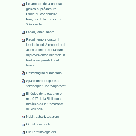
Le langage de la chasse:
gibiers et prédateurs.
Etude du vocabulaire
français de la chasse au
XXe siècle
Lanier, lanet, lanete
Reggimento e costumi
lessicologici. A proposito di
alumi zoonimi e botanismi
di provenienzia orientale in
traduzioni parallele dal
latino
Un'immagine di bestiario
Spanisch/portugiesisch
"alfaneque" und "vagarote"
El léxico de la caza en el
ms. 947 de la Biblioteca
histórica de la Universitat
de Valencia
Neblí, baharí, tagarote
Gentil donc lâche
Die Terminologie der