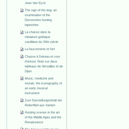
Jean Van Eyck
The sign of the dog: an
examination of the
Devonshire hunting
tapestries
La chasse dans la
miniature gothique
castillane du XIIIe siècle
La fauconnerie et l'art
Chasse à l'oiseau et cour
d'amour. Note sur deux
tableaux de Versailles et de
Dijon
Music, medicine and
morals: the iconography of
an early musical
instrument
Zum Darstellungsinhalt der
Reiterfibel aus Xanten
Hunting scenes in the art
of the Middle Ages and the
Renaissance