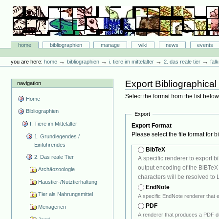
Skip
to
content.
|
Skip
Bibliographie-Portal
to
Sections
home
bibliographien
manage
wiki
news
events
navigation
Personal
tools
→
→
→
→
you are here:
home
bibliographien
i. tiere im mittelalter
2. das reale tier
fal
Export Bibliographical
navigation
Select the format from the list belo
Home
Bibliographien
Export
I. Tiere im Mittelalter
Export Format
Please select the file format for 
1. Grundlegendes /
Einführendes
BibTeX
2. Das reale Tier
A specific renderer to export biblio
output encoding of the BiBTeX render
Archäozoologie
characters will be resolved to 
Haustier-/Nutztierhaltung
EndNote
Tier als Nahrungsmittel
PDF
Menagerien
A renderer that produces a PDF d