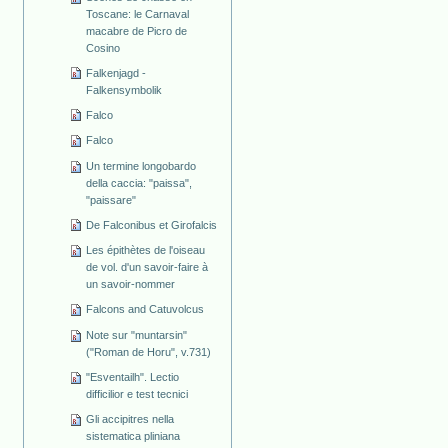
Toscane: le Carnaval
macabre de Picro de
Cosino
Falkenjagd -
Falkensymbolik
Falco
Falco
Un termine longobardo
della caccia: "paissa",
"paissare"
De Falconibus et Girofalcis
Les épithètes de l'oiseau
de vol. d'un savoir-faire à
un savoir-nommer
Falcons and Catuvolcus
Note sur "muntarsin"
("Roman de Horu", v.731)
"Esventailh". Lectio
difficilior e test tecnici
Gli accipitres nella
sistematica pliniana