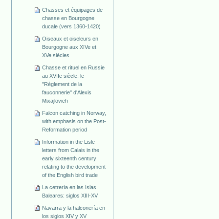
Chasses et équipages de
chasse en Bourgogne
ducale (vers 1360-1420)
Oiseaux et oiseleurs en
Bourgogne aux XIVe et
XVe siècles
Chasse et rituel en Russie
au XVIIe siècle: le
"Règlement de la
fauconnerie" d'Alexis
Mixajlovich
Falcon catching in Norway,
with emphasis on the Post-
Reformation period
Information in the Lisle
letters from Calais in the
early sixteenth century
relating to the development
of the English bird trade
La cetrería en las Islas
Baleares: siglos XIII-XV
Navarra y la halconería en
los siglos XIV y XV