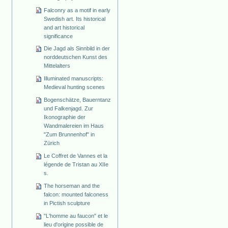
Falconry as a motif in early
Swedish art. Its historical
and art historical
significance
Die Jagd als Sinnbild in der
norddeutschen Kunst des
Mittelalters
Illuminated manuscripts:
Medieval hunting scenes
Bogenschätze, Bauerntanz
und Falkenjagd. Zur
Ikonographie der
Wandmalereien im Haus
"Zum Brunnenhof" in
Zürich
Le Coffret de Vannes et la
légende de Tristan au XIIe
s.
The horseman and the
falcon: mounted falconess
in Pictish sculpture
"L'homme au faucon" et le
lieu d'origine possible de