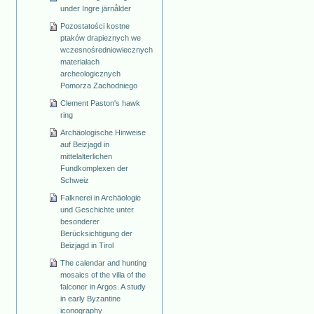
under Ingre järnålder
Pozostatości kostne
ptaków drapieznych we
wczesnośredniowiecznych
materiałach
archeologicznych
Pomorza Zachodniego
Clement Paston's hawk
ring
Archäologische Hinweise
auf Beizjagd in
mittelalterlichen
Fundkomplexen der
Schweiz
Falknerei in Archäologie
und Geschichte unter
besonderer
Berücksichtigung der
Beizjagd in Tirol
The calendar and hunting
mosaics of the villa of the
falconer in Argos. A study
in early Byzantine
iconography