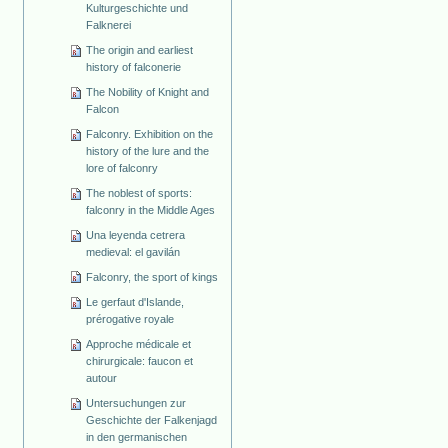
Kulturgeschichte und
Falknerei
The origin and earliest
history of falconerie
The Nobility of Knight and
Falcon
Falconry. Exhibition on the
history of the lure and the
lore of falconry
The noblest of sports:
falconry in the Middle Ages
Una leyenda cetrera
medieval: el gavilán
Falconry, the sport of kings
Le gerfaut d'Islande,
prérogative royale
Approche médicale et
chirurgicale: faucon et
autour
Untersuchungen zur
Geschichte der Falkenjagd
in den germanischen