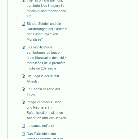
The falcon and the hunt:
symbolic love imagery in
medieval and renaissance
art
Sünde, Sünder und die
Darstellungen der Laster in
den Bildern zur "Bible
Moralisée"
Les significations
symboliques du faucon
dans l'illustration des bibles
moralisées de la première
moitié du 13e siècle
Die Jagd in der Kunst
Alttirols
La Caccia nell'arte del
Tirolo
Imago venationis. Jagd
und Fischerei im
Spätmittelalter zwischen
Anspruch und Wirklichkeit
La caccia nell'arte
Das Falkenblatt der
Virgilhandschrift Vat. Pal.