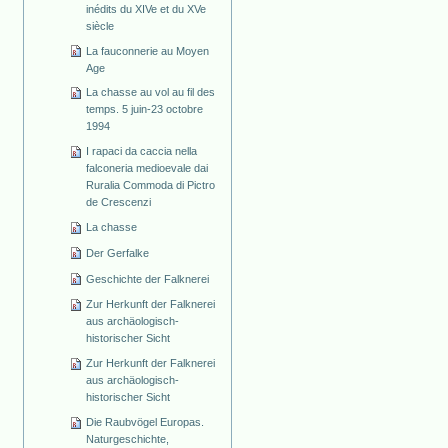
inédits du XIVe et du XVe
siècle
La fauconnerie au Moyen
Age
La chasse au vol au fil des
temps. 5 juin-23 octobre
1994
I rapaci da caccia nella
falconeria medioevale dai
Ruralia Commoda di Pictro
de Crescenzi
La chasse
Der Gerfalke
Geschichte der Falknerei
Zur Herkunft der Falknerei
aus archäologisch-
historischer Sicht
Zur Herkunft der Falknerei
aus archäologisch-
historischer Sicht
Die Raubvögel Europas.
Naturgeschichte,