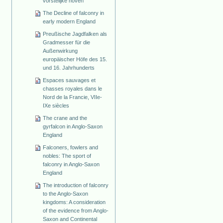
vorstelijke hoven
The Decline of falconry in
early modern England
Preußische Jagdfalken als
Gradmesser für die
Außenwirkung
europäischer Höfe des 15.
und 16. Jahrhunderts
Espaces sauvages et
chasses royales dans le
Nord de la Francie, VIIe-
IXe siècles
The crane and the
gyrfalcon in Anglo-Saxon
England
Falconers, fowlers and
nobles: The sport of
falconry in Anglo-Saxon
England
The introduction of falconry
to the Anglo-Saxon
kingdoms: A consideration
of the evidence from Anglo-
Saxon and Continental