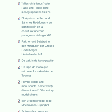
"Miles christianus" oder
Falke und Taube. Eine
ikonographische Skizze
El sépulcro de Fernando
Sánchez Rodrígues y su
significación en la
escultura funeraria
portuguesa del siglo XIV
Falkner und Beizjagd in
den Miniaturen der Grosse
Heidelberger
Liederhandschrift
De valk in de iconographie
Un tapis de mosaïque
retrouvé: Le calendrier de
Tournus
Playing-cards and
manuscripts: some widely
disseminated 15th-century
model sheets
Een vreemde vogel in de
Meezmanno-Rijmbijbel
Scènes de chasse en