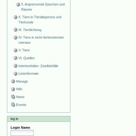
5. Angrenzende Epochen und
Räume
II. Tiere in Tierallegorese und
Tierkunde
III. Tierdichtung
IV. Tiere in nicht-tierbestimmter
Literatur
V. Tiere
VI. Quellen
Interimsfolder: Zweifelsfälle
Listenformate
Manage
Wiki
News
Events
log in
Login Name