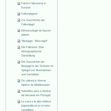
Falchi e falconeria in
Eurasia
Falkenjägerei
Zur Geschichte der
Falkenjagd
Ethnozoologie du faucon
pèlerin
"Beizjagd - Beizvögel"
Die Falknerei. Eine
ethnographische
Darstellung
Die Geschichte der
Beizjagd in der Schweiz im
Spiegel von Illustrationen
und Gemälden
De valkerij in Voorne
hijdens de Middleeuwen
Subsidios para a história
da falcoaria em Portugal
La caza y la alta nobleza
bajomedieval en el reino
castellano