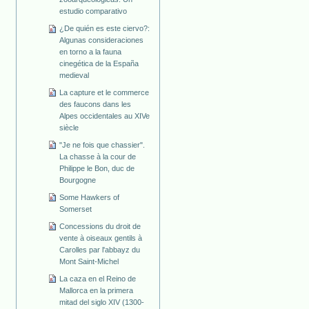
estudio comparativo
¿De quién es este ciervo?:
Algunas consideraciones
en torno a la fauna
cinegética de la España
medieval
La capture et le commerce
des faucons dans les
Alpes occidentales au XIVe
siècle
"Je ne fois que chassier".
La chasse à la cour de
Philippe le Bon, duc de
Bourgogne
Some Hawkers of
Somerset
Concessions du droit de
vente à oiseaux gentils à
Carolles par l'abbayz du
Mont Saint-Michel
La caza en el Reino de
Mallorca en la primera
mitad del siglo XIV (1300-