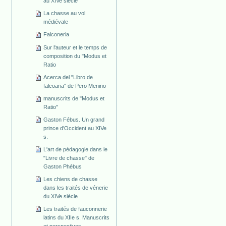
au XIVe siècle
La chasse au vol
médiévale
Falconeria
Sur l'auteur et le temps de
composition du "Modus et
Ratio
Acerca del "Libro de
falcoaria" de Pero Menino
manuscrits de "Modus et
Ratio"
Gaston Fébus. Un grand
prince d'Occident au XIVe
s.
L'art de pédagogie dans le
"Livre de chasse" de
Gaston Phébus
Les chiens de chasse
dans les traités de vénerie
du XIVe siècle
Les traités de fauconnerie
latins du XIIe s. Manuscrits
et perspectives