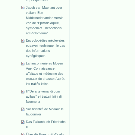
Jacob van Maerlant over
valken. Een
Middelnederlandse versie
van de "Epistola Aquile,
Symachi et Theodotionis
ad Ptolomeum"
Encyclopédies médiévales
et savoir technique : le cas
des informations
cynégétiques
La fauconnerie au Moyen
Age. Connaissance,
affaitage et médecine des
oiseaux de chasse d'après
les traités latins
Il "De arte venandi cum
avibus" e i trattati latini di
falconeria
Sur l'identité de Moamin le
fauconnier
Das Falkenbuch Friedrichs
II.
Über die Kunst mit Vögeln