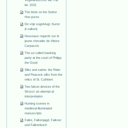
lat. 1632
The birds on the Sutton
Hoo purse
De vrije vogelvlugt. Kunst
& valkerij
Nouveaux regards sur le
jeune chevalier de Vittore
Carpaccio
The so-called hawking
party at the court of Philipp
the Good
Silks and saints: the Rider
and Peacock silks from the
relics of St. Cuthbert
Two falcon devices of the
Strozzi: an attempt at
interpretation
Hunting scenes in
medieval illuminated
manuscripts
Falke, Falkenjagd, Falkner
und Falkenbuch