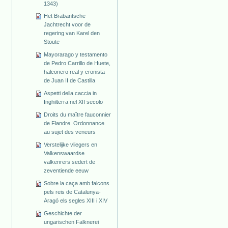
1343)
Het Brabantsche
Jachtrecht voor de
regering van Karel den
Stoute
Mayorarago y testamento
de Pedro Carrillo de Huete,
halconero real y cronista
de Juan II de Castilla
Aspetti della caccia in
Inghilterra nel XII secolo
Droits du maître fauconnier
de Flandre. Ordonnance
au sujet des veneurs
Verstelijke vliegers en
Valkenswaardse
valkenrers sedert de
zeventiende eeuw
Sobre la caça amb falcons
pels reis de Catalunya-
Aragó els segles XIII i XIV
Geschichte der
ungarischen Falknerei