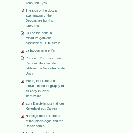
Jean Van Eyck
The sign of the dog: an
examination of the
Devonshire hunting
tapestries
La chasse dans la
miniature gothique
castillane du XIIIe siècle
La fauconnerie et l'art
Chasse à l'oiseau et cour
d'amour. Note sur deux
tableaux de Versailles et de
Dijon
Music, medicine and
morals: the iconography of
an early musical
instrument
Zum Darstellungsinhalt der
Reiterfibel aus Xanten
Hunting scenes in the art
of the Middle Ages and the
Renaissance