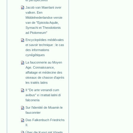
Jacob van Maerlant over
valken. Een
Middelnederlandse versie
van de "Epistola Aquile,
Symachi et Theodotionis
ad Ptolomeum"
Encyclopédies médiévales
et savoir technique : le cas
des informations
cynégétiques
La fauconnerie au Moyen
Age. Connaissance,
affaitage et médecine des
oiseaux de chasse d'après
les traités latins
Il "De arte venandi cum
avibus" e i trattati latini di
falconeria
Sur l'identité de Moamin le
fauconnier
Das Falkenbuch Friedrichs
II.
Über die Kunst mit Vögeln