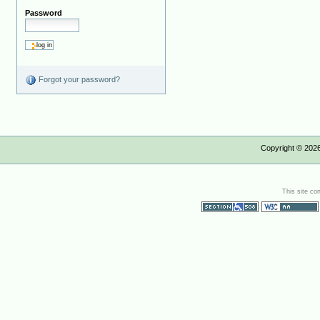
Password
Forgot your password?
Copyright ©
202
This site co
Section 508
WCAG