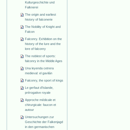
Kulturgeschichte und
Falknerei
The origin and earliest
history of falconerie
The Nobility of Knight and
Falcon
Falconry. Exhibition on the
history of the lure and the
lore of falconry
The noblest of sports:
falconry in the Middle Ages
Una leyenda cetrera
medieval: el gavilán
Falconry, the sport of kings
Le gerfaut d'Islande,
prérogative royale
Approche médicale et
chirurgicale: faucon et
autour
Untersuchungen zur
Geschichte der Falkenjagd
in den germanischen