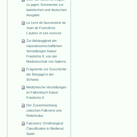
zu jagen. Kommentar zur
lateinischen und deutschen
Ausgabe
Le Livre de fauconnerie de
Jean de Francières.
L'auteur et ses sources
Zur Abhängigkeit der
naturwissenschaftlichen
Vorstellungen Kaiser
Friedrichs II. von der
Medizinschule von Salerno
Fragmente zur Geschichte
der Beizjagd in der
Schweiz
Medizinische Vorstellungen
im Falkenbuch Kaiser
Friedrichs II
Der Zusammenhang
zwischen Falknerei und
Reiterkultur
Falconers’ Ornithological
Classification in Medieval
Spain