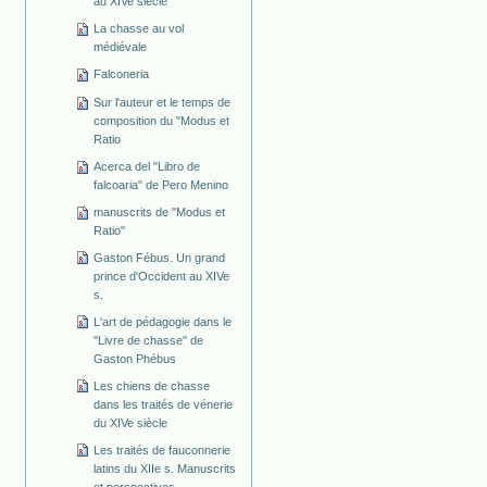
au XIVe siècle
La chasse au vol
médiévale
Falconeria
Sur l'auteur et le temps de
composition du "Modus et
Ratio
Acerca del "Libro de
falcoaria" de Pero Menino
manuscrits de "Modus et
Ratio"
Gaston Fébus. Un grand
prince d'Occident au XIVe
s.
L'art de pédagogie dans le
"Livre de chasse" de
Gaston Phébus
Les chiens de chasse
dans les traités de vénerie
du XIVe siècle
Les traités de fauconnerie
latins du XIIe s. Manuscrits
et perspectives