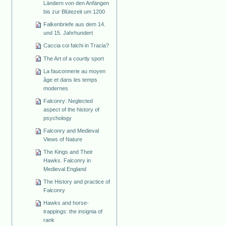
Ländern von den Anfängen
bis zur Blütezeit um 1200
Falkenbriefe aus dem 14.
und 15. Jahrhundert
Caccia coi falchi in Tracia?
The Art of a courtly sport
La fauconnerie au moyen
âge et dans les temps
modernes
Falconry: Neglected
aspect of the history of
psychology
Falconry and Medieval
Views of Nature
The Kings and Their
Hawks. Falconry in
Medieval England
The History and practice of
Falconry
Hawks and horse-
trappings: the insignia of
rank