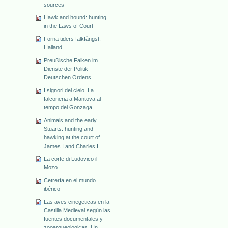
sources
Hawk and hound: hunting
in the Laws of Court
Forna tiders falkfångst:
Halland
Preußische Falken im
Dienste der Politik
Deutschen Ordens
I signori del cielo. La
falconeria a Mantova al
tempo dei Gonzaga
Animals and the early
Stuarts: hunting and
hawking at the court of
James I and Charles I
La corte di Ludovico il
Mozo
Cetrería en el mundo
ibérico
Las aves cinegeticas en la
Castilla Medieval según las
fuentes documentales y
zooarqueologicas. Un