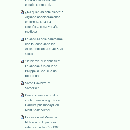
estudio comparativo
¿De quién es este ciervo?:
Algunas consideraciones
en torno a la fauna
cinegética de la España
medieval
La capture et le commerce
des faucons dans les
Alpes occidentales au XIVe
siècle
"Je ne fois que chassier".
La chasse à la cour de
Philippe le Bon, duc de
Bourgogne
Some Hawkers of
Somerset
Concessions du droit de
vente à oiseaux gentils à
Carolles par l'abbayz du
Mont Saint-Michel
La caza en el Reino de
Mallorca en la primera
mitad del siglo XIV (1300-