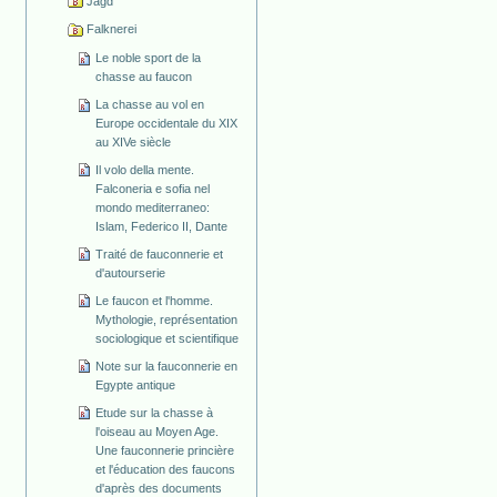
Jagd
Falknerei
Le noble sport de la
chasse au faucon
La chasse au vol en
Europe occidentale du XIX
au XIVe siècle
Il volo della mente.
Falconeria e sofia nel
mondo mediterraneo:
Islam, Federico II, Dante
Traité de fauconnerie et
d'autourserie
Le faucon et l'homme.
Mythologie, représentation
sociologique et scientifique
Note sur la fauconnerie en
Egypte antique
Etude sur la chasse à
l'oiseau au Moyen Age.
Une fauconnerie princière
et l'éducation des faucons
d'après des documents