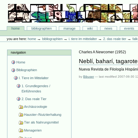
Skip
to
content.
|
Skip
Bibliographie-Portal
to
Sections
home
bibliographien
manage
wiki
news
events
navigation
Personal
tools
→
→
→
→
you are here:
home
bibliographien
i. tiere im mittelalter
2. das reale tier
fal
Charles A Newcomer
(
1952
)
navigation
Neblí, baharí, tagarote
Home
Nueva Revista de Filología Hispáni
Bibliographien
by
Bibuser
—
last modified
2007-06-30 1
I. Tiere im Mittelalter
1. Grundlegendes /
Einführendes
2. Das reale Tier
Archäozoologie
Haustier-/Nutztierhaltung
Tier als Nahrungsmittel
Menagerien