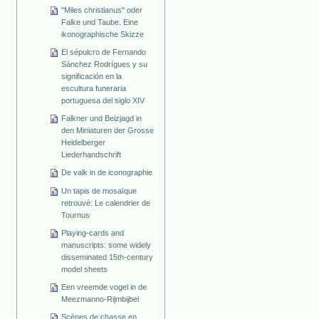
"Miles christianus" oder
Falke und Taube. Eine
ikonographische Skizze
El sépulcro de Fernando
Sánchez Rodrígues y su
significación en la
escultura funeraria
portuguesa del siglo XIV
Falkner und Beizjagd in
den Miniaturen der Grosse
Heidelberger
Liederhandschrift
De valk in de iconographie
Un tapis de mosaïque
retrouvé: Le calendrier de
Tournus
Playing-cards and
manuscripts: some widely
disseminated 15th-century
model sheets
Een vreemde vogel in de
Meezmanno-Rijmbijbel
Scènes de chasse en