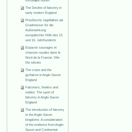
vorstelijke hoven
The Decline of falconry in
early modern England
Preußische Jagdfalken als
Gradmesser für die
Außenwirkung
europäischer Höfe des 15.
und 16. Jahrhunderts
Espaces sauvages et
chasses royales dans le
Nord de la Francie, VIIe-
IXe siècles
The crane and the
gyrfalcon in Anglo-Saxon
England
Falconers, fowlers and
nobles: The sport of
falconry in Anglo-Saxon
England
The introduction of falconry
to the Anglo-Saxon
kingdoms: A consideration
of the evidence from Anglo-
Saxon and Continental