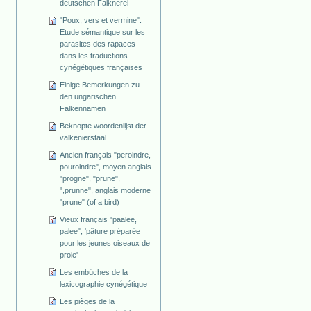
deutschen Falknerei
"Poux, vers et vermine".
Etude sémantique sur les
parasites des rapaces
dans les traductions
cynégétiques françaises
Einige Bemerkungen zu
den ungarischen
Falkennamen
Beknopte woordenlijst der
valkenierstaal
Ancien français "peroindre,
pouroindre", moyen anglais
"progne", "prune",
",prunne", anglais moderne
"prune" (of a bird)
Vieux français "paalee,
palee", 'pâture préparée
pour les jeunes oiseaux de
proie'
Les embûches de la
lexicographie cynégétique
Les pièges de la