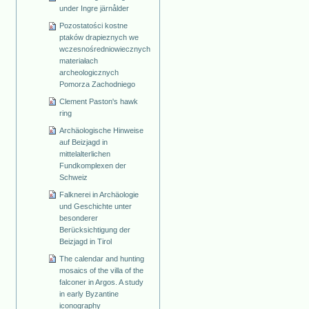
under Ingre järnålder
Pozostatości kostne
ptaków drapieznych we
wczesnośredniowiecznych
materiałach
archeologicznych
Pomorza Zachodniego
Clement Paston's hawk
ring
Archäologische Hinweise
auf Beizjagd in
mittelalterlichen
Fundkomplexen der
Schweiz
Falknerei in Archäologie
und Geschichte unter
besonderer
Berücksichtigung der
Beizjagd in Tirol
The calendar and hunting
mosaics of the villa of the
falconer in Argos. A study
in early Byzantine
iconography