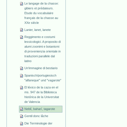
Le langage de la chasse:
gibiers et prédateurs.
Etude du vocabulaire
français de la chasse au
XXe siècle
Lanier, lanet, lanete
Reggimento e costumi
lessicologici. A proposito di
alumi zoonimi e botanismi
di provenienzia orientale in
traduzioni parallele dal
latino
Un'immagine di bestiario
Spanisch/portugiesisch
"alfaneque" und "vagarote"
El léxico de la caza en el
ms. 947 de la Biblioteca
histórica de la Universitat
de Valencia
Neblí, baharí, tagarote
Gentil donc lâche
Die Terminologie der