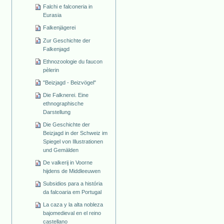
Falchi e falconeria in
Eurasia
Falkenjägerei
Zur Geschichte der
Falkenjagd
Ethnozoologie du faucon
pèlerin
"Beizjagd - Beizvögel"
Die Falknerei. Eine
ethnographische
Darstellung
Die Geschichte der
Beizjagd in der Schweiz im
Spiegel von Illustrationen
und Gemälden
De valkerij in Voorne
hijdens de Middleeuwen
Subsidios para a história
da falcoaria em Portugal
La caza y la alta nobleza
bajomedieval en el reino
castellano