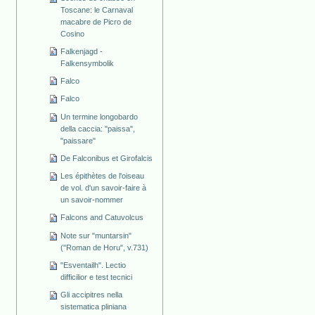
Toscane: le Carnaval
macabre de Picro de
Cosino
Falkenjagd -
Falkensymbolik
Falco
Falco
Un termine longobardo
della caccia: "paissa",
"paissare"
De Falconibus et Girofalcis
Les épithètes de l'oiseau
de vol. d'un savoir-faire à
un savoir-nommer
Falcons and Catuvolcus
Note sur "muntarsin"
("Roman de Horu", v.731)
"Esventailh". Lectio
difficilior e test tecnici
Gli accipitres nella
sistematica pliniana