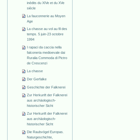
inédits du XIVe et du XVe
siècle
La fauconnerie au Moyen
Age
La chasse au vol au fil des
temps. 5 juin-23 octobre
1994
I rapaci da caccia nella
falconeria medioevale dai
Ruralia Commoda di Pictro
de Crescenzi
La chasse
Der Gerfalke
Geschichte der Falknerei
Zur Herkunft der Falknerei
aus archäologisch-
historischer Sicht
Zur Herkunft der Falknerei
aus archäologisch-
historischer Sicht
Die Raubvögel Europas.
Naturgeschichte,