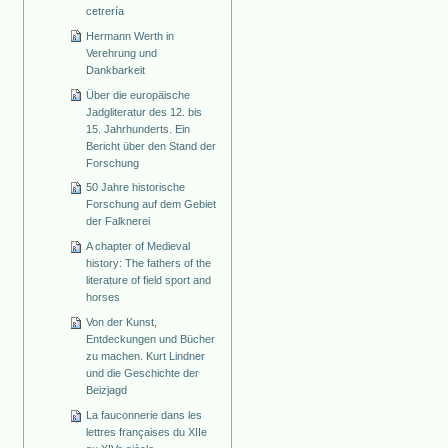
cetrería
Hermann Werth in
Verehrung und
Dankbarkeit
Über die europäische
Jadgliteratur des 12. bis
15. Jahrhunderts. Ein
Bericht über den Stand der
Forschung
50 Jahre historische
Forschung auf dem Gebiet
der Falknerei
A chapter of Medieval
history: The fathers of the
literature of field sport and
horses
Von der Kunst,
Entdeckungen und Bücher
zu machen. Kurt Lindner
und die Geschichte der
Beizjagd
La fauconnerie dans les
lettres françaises du XIIe