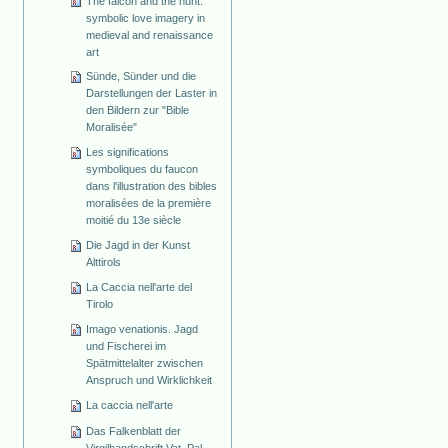
The falcon and the hunt:
symbolic love imagery in
medieval and renaissance
art
Sünde, Sünder und die
Darstellungen der Laster in
den Bildern zur "Bible
Moralisée"
Les significations
symboliques du faucon
dans l'illustration des bibles
moralisées de la première
moitié du 13e siècle
Die Jagd in der Kunst
Alttirols
La Caccia nell'arte del
Tirolo
Imago venationis. Jagd
und Fischerei im
Spätmittelalter zwischen
Anspruch und Wirklichkeit
La caccia nell'arte
Das Falkenblatt der
Virgilhandschrift Vat. Pal.