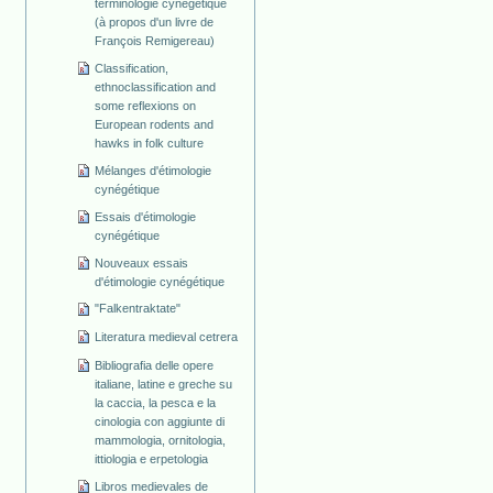
terminologie cynégétique
(à propos d'un livre de
François Remigereau)
Classification,
ethnoclassification and
some reflexions on
European rodents and
hawks in folk culture
Mélanges d'étimologie
cynégétique
Essais d'étimologie
cynégétique
Nouveaux essais
d'étimologie cynégétique
"Falkentraktate"
Literatura medieval cetrera
Bibliografia delle opere
italiane, latine e greche su
la caccia, la pesca e la
cinologia con aggiunte di
mammologia, ornitologia,
ittiologia e erpetologia
Libros medievales de