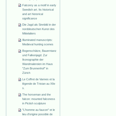
Falconry as a motif in early
Swedish art. Its historical
and art historical
significance
Die Jagd als Sinnbild in der
norddeutschen Kunst des
Mittelalters
Illuminated manuscripts:
Medieval hunting scenes
Bogenschätze, Bauerntanz
und Falkenjagd. Zur
Ikonographie der
Wandmalereien im Haus
"Zum Brunnenhof" in
Zürich
Le Coffret de Vannes et la
légende de Tristan au XIIe
s.
The horseman and the
falcon: mounted falconess
in Pictish sculpture
"L'homme au faucon" et le
lieu d'origine possible de