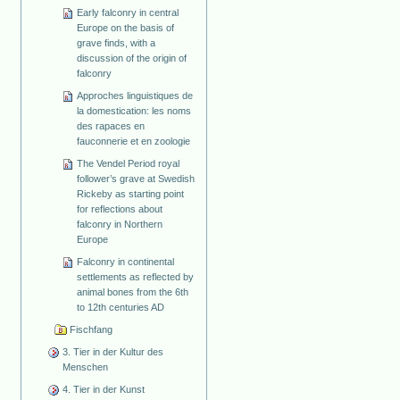
Early falconry in central
Europe on the basis of
grave finds, with a
discussion of the origin of
falconry
Approches linguistiques de
la domestication: les noms
des rapaces en
fauconnerie et en zoologie
The Vendel Period royal
follower’s grave at Swedish
Rickeby as starting point
for reflections about
falconry in Northern
Europe
Falconry in continental
settlements as reflected by
animal bones from the 6th
to 12th centuries AD
Fischfang
3. Tier in der Kultur des
Menschen
4. Tier in der Kunst