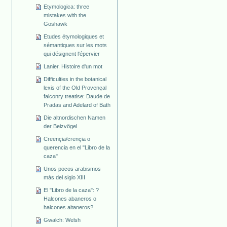
Etymologica: three
mistakes with the
Goshawk
Etudes étymologiques et
sémantiques sur les mots
qui désignent l'épervier
Lanier. Histoire d'un mot
Difficulties in the botanical
lexis of the Old Provençal
falconry treatise: Daude de
Pradas and Adelard of Bath
Die altnordischen Namen
der Beizvögel
Creençia/crençia o
querencia en el "Libro de la
caza"
Unos pocos arabismos
más del siglo XIII
El "Libro de la caza": ?
Halcones abaneros o
halcones altaneros?
Gwalch: Welsh