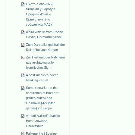
Охота с ловчими
птицами у народов
Средней АЗии и
Казахстана: (по
собраниям МАЗ)
A bird whistle from Roche
Castle, Carmarthenshire
Zum Darstellungsinhalt der
Reiterfibel aus Xanten
Zur Herkunft der Falknerei
aus archäologisch-
historischer Sicht
A post-medieval silver
hawking vervel
Some remarks on the
occurence of Buzzard
(Buteo buteo) and
Goshawk (Accipiter
gentilis) in Europe
A medieval knife handle
from Crowland,
Lincolnshire
Falkenering i Sverige