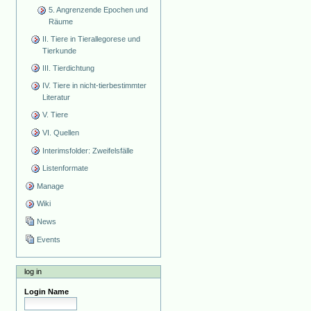
5. Angrenzende Epochen und
Räume
II. Tiere in Tierallegorese und
Tierkunde
III. Tierdichtung
IV. Tiere in nicht-tierbestimmter
Literatur
V. Tiere
VI. Quellen
Interimsfolder: Zweifelsfälle
Listenformate
Manage
Wiki
News
Events
log in
Login Name