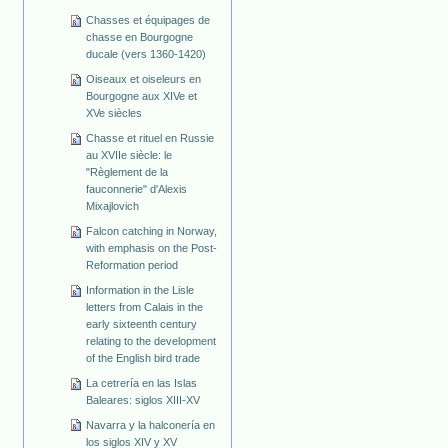
Chasses et équipages de
chasse en Bourgogne
ducale (vers 1360-1420)
Oiseaux et oiseleurs en
Bourgogne aux XIVe et
XVe siècles
Chasse et rituel en Russie
au XVIIe siècle: le
"Règlement de la
fauconnerie" d'Alexis
Mixajlovich
Falcon catching in Norway,
with emphasis on the Post-
Reformation period
Information in the Lisle
letters from Calais in the
early sixteenth century
relating to the development
of the English bird trade
La cetrería en las Islas
Baleares: siglos XIII-XV
Navarra y la halconería en
los siglos XIV y XV