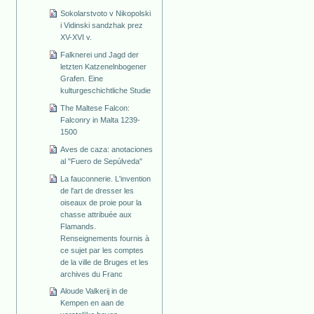
Sokolarstvoto v Nikopolski
i Vidinski sandzhak prez
XV-XVI v.
Falknerei und Jagd der
letzten Katzenelnbogener
Grafen. Eine
kulturgeschichtliche Studie
The Maltese Falcon:
Falconry in Malta 1239-
1500
Aves de caza: anotaciones
al "Fuero de Sepúlveda"
La fauconnerie. L'invention
de l'art de dresser les
oiseaux de proie pour la
chasse attribuée aux
Flamands.
Renseignements fournis à
ce sujet par les comptes
de la ville de Bruges et les
archives du Franc
Aloude Valkerij in de
Kempen en aan de