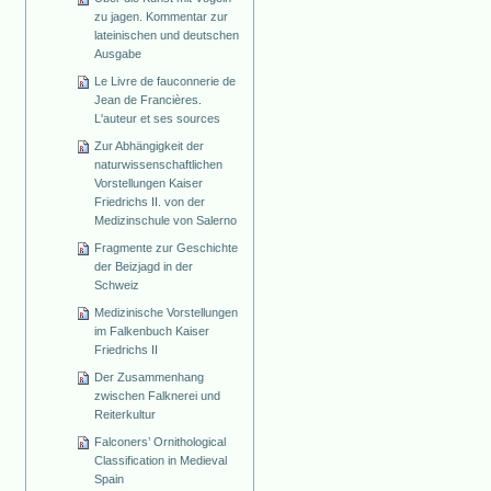
zu jagen. Kommentar zur
lateinischen und deutschen
Ausgabe
Le Livre de fauconnerie de
Jean de Francières.
L'auteur et ses sources
Zur Abhängigkeit der
naturwissenschaftlichen
Vorstellungen Kaiser
Friedrichs II. von der
Medizinschule von Salerno
Fragmente zur Geschichte
der Beizjagd in der
Schweiz
Medizinische Vorstellungen
im Falkenbuch Kaiser
Friedrichs II
Der Zusammenhang
zwischen Falknerei und
Reiterkultur
Falconers’ Ornithological
Classification in Medieval
Spain