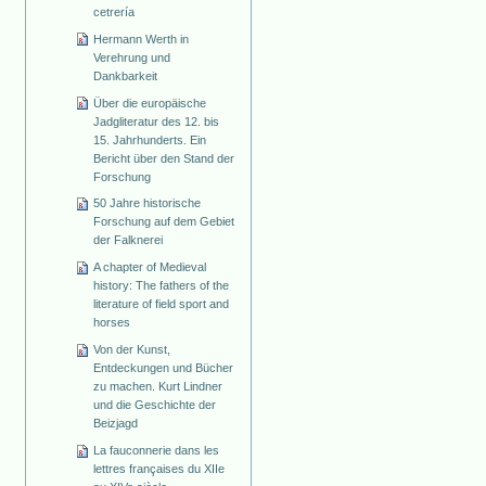
cetrería
Hermann Werth in
Verehrung und
Dankbarkeit
Über die europäische
Jadgliteratur des 12. bis
15. Jahrhunderts. Ein
Bericht über den Stand der
Forschung
50 Jahre historische
Forschung auf dem Gebiet
der Falknerei
A chapter of Medieval
history: The fathers of the
literature of field sport and
horses
Von der Kunst,
Entdeckungen und Bücher
zu machen. Kurt Lindner
und die Geschichte der
Beizjagd
La fauconnerie dans les
lettres françaises du XIIe