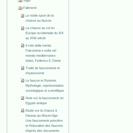
Jagd
Falknerei
Le noble sport de la
chasse au faucon
La chasse au vol en
Europe occidentale du XIX
au XIVe siècle
Il volo della mente.
Falconeria e sofia nel
mondo mediterraneo:
Islam, Federico II, Dante
Traité de fauconnerie et
d'autourserie
Le faucon et l'homme.
Mythologie, représentation
sociologique et scientifique
Note sur la fauconnerie en
Egypte antique
Etude sur la chasse à
l'oiseau au Moyen Age.
Une fauconnerie princière
et l'éducation des faucons
d'après des documents