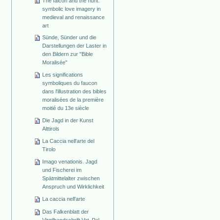
The falcon and the hunt:
symbolic love imagery in
medieval and renaissance
art
Sünde, Sünder und die
Darstellungen der Laster in
den Bildern zur "Bible
Moralisée"
Les significations
symboliques du faucon
dans l'illustration des bibles
moralisées de la première
moitié du 13e siècle
Die Jagd in der Kunst
Alttirols
La Caccia nell'arte del
Tirolo
Imago venationis. Jagd
und Fischerei im
Spätmittelalter zwischen
Anspruch und Wirklichkeit
La caccia nell'arte
Das Falkenblatt der
Virgilhandschrift Vat. Pal.