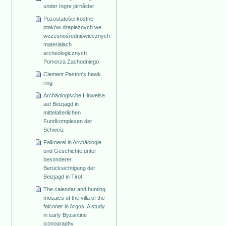
under Ingre järnålder
Pozostatości kostne
ptaków drapieznych we
wczesnośredniowiecznych
materiałach
archeologicznych
Pomorza Zachodniego
Clement Paston's hawk
ring
Archäologische Hinweise
auf Beizjagd in
mittelalterlichen
Fundkomplexen der
Schweiz
Falknerei in Archäologie
und Geschichte unter
besonderer
Berücksichtigung der
Beizjagd in Tirol
The calendar and hunting
mosaics of the villa of the
falconer in Argos. A study
in early Byzantine
iconography