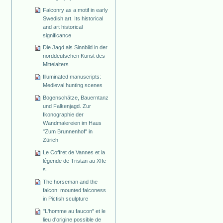
Falconry as a motif in early
Swedish art. Its historical
and art historical
significance
Die Jagd als Sinnbild in der
norddeutschen Kunst des
Mittelalters
Illuminated manuscripts:
Medieval hunting scenes
Bogenschätze, Bauerntanz
und Falkenjagd. Zur
Ikonographie der
Wandmalereien im Haus
"Zum Brunnenhof" in
Zürich
Le Coffret de Vannes et la
légende de Tristan au XIIe
s.
The horseman and the
falcon: mounted falconess
in Pictish sculpture
"L'homme au faucon" et le
lieu d'origine possible de