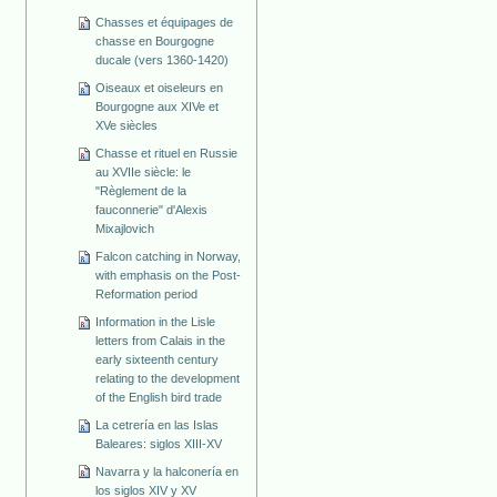
Chasses et équipages de
chasse en Bourgogne
ducale (vers 1360-1420)
Oiseaux et oiseleurs en
Bourgogne aux XIVe et
XVe siècles
Chasse et rituel en Russie
au XVIIe siècle: le
"Règlement de la
fauconnerie" d'Alexis
Mixajlovich
Falcon catching in Norway,
with emphasis on the Post-
Reformation period
Information in the Lisle
letters from Calais in the
early sixteenth century
relating to the development
of the English bird trade
La cetrería en las Islas
Baleares: siglos XIII-XV
Navarra y la halconería en
los siglos XIV y XV