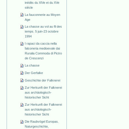
inédits du XIVe et du XVe
siècle
La fauconnerie au Moyen
Age
La chasse au vol au fil des
temps. 5 juin-23 octobre
1994
I rapaci da caccia nella
falconeria medioevale dai
Ruralia Commoda di Pictro
de Crescenzi
La chasse
Der Gerfalke
Geschichte der Falknerei
Zur Herkunft der Falknerei
aus archäologisch-
historischer Sicht
Zur Herkunft der Falknerei
aus archäologisch-
historischer Sicht
Die Raubvögel Europas.
Naturgeschichte,