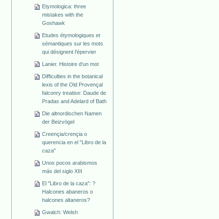
Etymologica: three
mistakes with the
Goshawk
Etudes étymologiques et
sémantiques sur les mots
qui désignent l'épervier
Lanier. Histoire d'un mot
Difficulties in the botanical
lexis of the Old Provençal
falconry treatise: Daude de
Pradas and Adelard of Bath
Die altnordischen Namen
der Beizvögel
Creençia/crençia o
querencia en el "Libro de la
caza"
Unos pocos arabismos
más del siglo XIII
El "Libro de la caza": ?
Halcones abaneros o
halcones altaneros?
Gwalch: Welsh