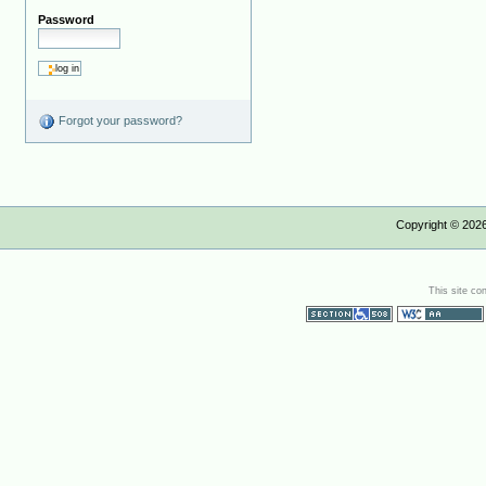
Password
Forgot your password?
Copyright ©
202
This site co
Section 508
WCAG