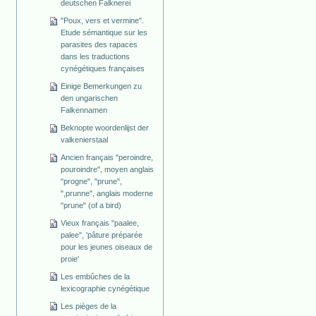
deutschen Falknerei
"Poux, vers et vermine".
Etude sémantique sur les
parasites des rapaces
dans les traductions
cynégétiques françaises
Einige Bemerkungen zu
den ungarischen
Falkennamen
Beknopte woordenlijst der
valkenierstaal
Ancien français "peroindre,
pouroindre", moyen anglais
"progne", "prune",
",prunne", anglais moderne
"prune" (of a bird)
Vieux français "paalee,
palee", 'pâture préparée
pour les jeunes oiseaux de
proie'
Les embûches de la
lexicographie cynégétique
Les pièges de la