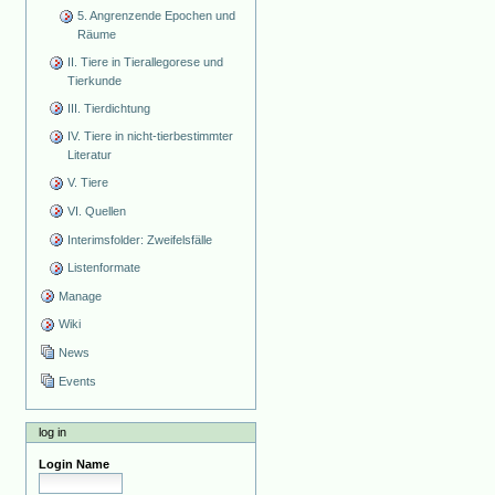
5. Angrenzende Epochen und
Räume
II. Tiere in Tierallegorese und
Tierkunde
III. Tierdichtung
IV. Tiere in nicht-tierbestimmter
Literatur
V. Tiere
VI. Quellen
Interimsfolder: Zweifelsfälle
Listenformate
Manage
Wiki
News
Events
log in
Login Name