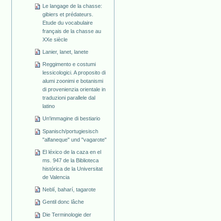
Le langage de la chasse:
gibiers et prédateurs.
Etude du vocabulaire
français de la chasse au
XXe siècle
Lanier, lanet, lanete
Reggimento e costumi
lessicologici. A proposito di
alumi zoonimi e botanismi
di provenienzia orientale in
traduzioni parallele dal
latino
Un'immagine di bestiario
Spanisch/portugiesisch
"alfaneque" und "vagarote"
El léxico de la caza en el
ms. 947 de la Biblioteca
histórica de la Universitat
de Valencia
Neblí, baharí, tagarote
Gentil donc lâche
Die Terminologie der