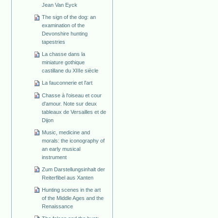
Jean Van Eyck
The sign of the dog: an
examination of the
Devonshire hunting
tapestries
La chasse dans la
miniature gothique
castillane du XIIIe siècle
La fauconnerie et l'art
Chasse à l'oiseau et cour
d'amour. Note sur deux
tableaux de Versailles et de
Dijon
Music, medicine and
morals: the iconography of
an early musical
instrument
Zum Darstellungsinhalt der
Reiterfibel aus Xanten
Hunting scenes in the art
of the Middle Ages and the
Renaissance