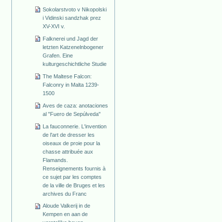
Sokolarstvoto v Nikopolski
i Vidinski sandzhak prez
XV-XVI v.
Falknerei und Jagd der
letzten Katzenelnbogener
Grafen. Eine
kulturgeschichtliche Studie
The Maltese Falcon:
Falconry in Malta 1239-
1500
Aves de caza: anotaciones
al "Fuero de Sepúlveda"
La fauconnerie. L'invention
de l'art de dresser les
oiseaux de proie pour la
chasse attribuée aux
Flamands.
Renseignements fournis à
ce sujet par les comptes
de la ville de Bruges et les
archives du Franc
Aloude Valkerij in de
Kempen en aan de