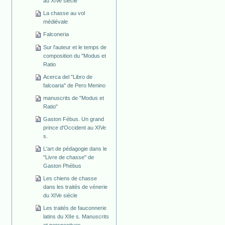
au XIVe siècle
La chasse au vol
médiévale
Falconeria
Sur l'auteur et le temps de
composition du "Modus et
Ratio
Acerca del "Libro de
falcoaria" de Pero Menino
manuscrits de "Modus et
Ratio"
Gaston Fébus. Un grand
prince d'Occident au XIVe
s.
L'art de pédagogie dans le
"Livre de chasse" de
Gaston Phébus
Les chiens de chasse
dans les traités de vénerie
du XIVe siècle
Les traités de fauconnerie
latins du XIIe s. Manuscrits
et perspectives