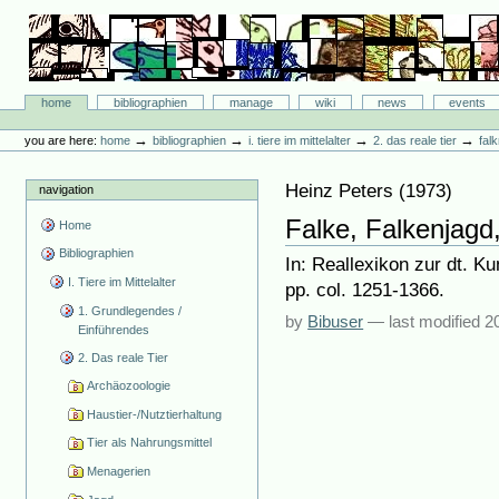
Skip
to
content.
|
Skip
Bibliographie-Portal
to
Sections
home
bibliographien
manage
wiki
news
events
navigation
Personal
tools
→
→
→
→
you are here:
home
bibliographien
i. tiere im mittelalter
2. das reale tier
fal
Heinz Peters
(
1973
)
navigation
Falke, Falkenjagd
Home
Bibliographien
In: Reallexikon zur dt. K
I. Tiere im Mittelalter
pp. col. 1251-1366.
1. Grundlegendes /
by
Bibuser
—
last modified
2
Einführendes
2. Das reale Tier
Archäozoologie
Haustier-/Nutztierhaltung
Tier als Nahrungsmittel
Menagerien