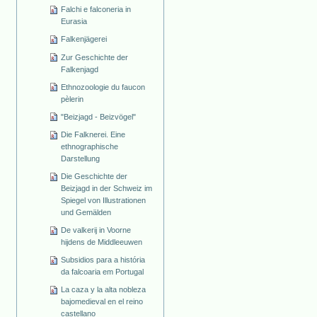
Falchi e falconeria in
Eurasia
Falkenjägerei
Zur Geschichte der
Falkenjagd
Ethnozoologie du faucon
pèlerin
"Beizjagd - Beizvögel"
Die Falknerei. Eine
ethnographische
Darstellung
Die Geschichte der
Beizjagd in der Schweiz im
Spiegel von Illustrationen
und Gemälden
De valkerij in Voorne
hijdens de Middleeuwen
Subsidios para a história
da falcoaria em Portugal
La caza y la alta nobleza
bajomedieval en el reino
castellano