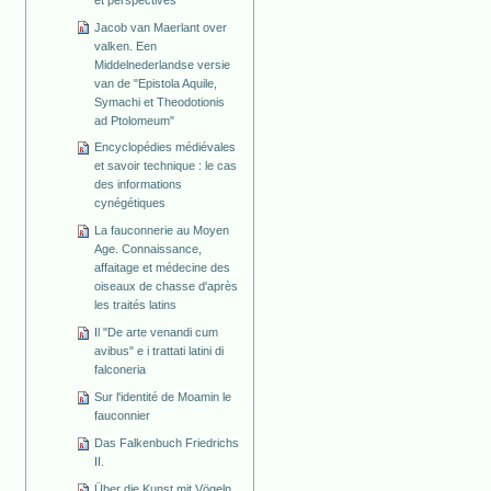
Jacob van Maerlant over
valken. Een
Middelnederlandse versie
van de "Epistola Aquile,
Symachi et Theodotionis
ad Ptolomeum"
Encyclopédies médiévales
et savoir technique : le cas
des informations
cynégétiques
La fauconnerie au Moyen
Age. Connaissance,
affaitage et médecine des
oiseaux de chasse d'après
les traités latins
Il "De arte venandi cum
avibus" e i trattati latini di
falconeria
Sur l'identité de Moamin le
fauconnier
Das Falkenbuch Friedrichs
II.
Über die Kunst mit Vögeln