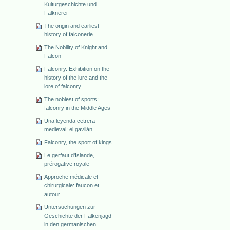
Kulturgeschichte und
Falknerei
The origin and earliest
history of falconerie
The Nobility of Knight and
Falcon
Falconry. Exhibition on the
history of the lure and the
lore of falconry
The noblest of sports:
falconry in the Middle Ages
Una leyenda cetrera
medieval: el gavilán
Falconry, the sport of kings
Le gerfaut d'Islande,
prérogative royale
Approche médicale et
chirurgicale: faucon et
autour
Untersuchungen zur
Geschichte der Falkenjagd
in den germanischen