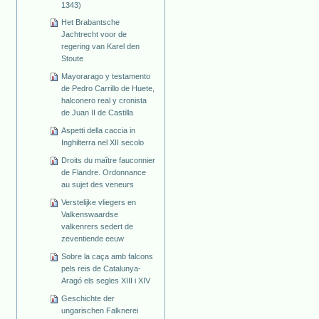
1343)
Het Brabantsche
Jachtrecht voor de
regering van Karel den
Stoute
Mayorarago y testamento
de Pedro Carrillo de Huete,
halconero real y cronista
de Juan II de Castilla
Aspetti della caccia in
Inghilterra nel XII secolo
Droits du maître fauconnier
de Flandre. Ordonnance
au sujet des veneurs
Verstelijke vliegers en
Valkenswaardse
valkenrers sedert de
zeventiende eeuw
Sobre la caça amb falcons
pels reis de Catalunya-
Aragó els segles XIII i XIV
Geschichte der
ungarischen Falknerei