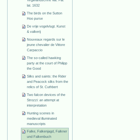
lat. 1632
The birds on the Sutton
Hoo purse
De vrije vogelvlugt. Kunst
& valkerij
Nouveaux regards sur le
jeune chevalier de Vittore
Carpaccio
The so-called hawking
party at the court of Philipp
the Good
Silks and saints: the Rider
and Peacock silks from the
relics of St. Cuthbert
Two falcon devices of the
Strozzi: an attempt at
interpretation
Hunting scenes in
medieval illuminated
manuscripts
Falke, Falkenjagd, Falkner
und Falkenbuch