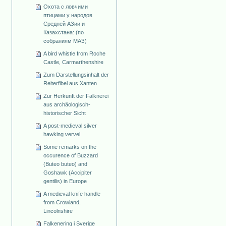
Охота с ловчими
птицами у народов
Средней АЗии и
Казахстана: (по
собраниям МАЗ)
A bird whistle from Roche
Castle, Carmarthenshire
Zum Darstellungsinhalt der
Reiterfibel aus Xanten
Zur Herkunft der Falknerei
aus archäologisch-
historischer Sicht
A post-medieval silver
hawking vervel
Some remarks on the
occurence of Buzzard
(Buteo buteo) and
Goshawk (Accipiter
gentilis) in Europe
A medieval knife handle
from Crowland,
Lincolnshire
Falkenering i Sverige