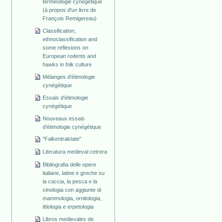
terminologie cynégétique
(à propos d'un livre de
François Remigereau)
Classification,
ethnoclassification and
some reflexions on
European rodents and
hawks in folk culture
Mélanges d'étimologie
cynégétique
Essais d'étimologie
cynégétique
Nouveaux essais
d'étimologie cynégétique
"Falkentraktate"
Literatura medieval cetrera
Bibliografia delle opere
italiane, latine e greche su
la caccia, la pesca e la
cinologia con aggiunte di
mammologia, ornitologia,
ittiologia e erpetologia
Libros medievales de