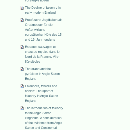
vorstelijke hoven
The Decline of falconry in
early modern England
Preußische Jagdfalken als
Gradmesser für die
Außenwirkung
europäischer Höfe des 15.
und 16. Jahrhunderts
Espaces sauvages et
chasses royales dans le
Nord de la Francie, VIIe-
IXe siècles
The crane and the
gyrfalcon in Anglo-Saxon
England
Falconers, fowlers and
nobles: The sport of
falconry in Anglo-Saxon
England
The introduction of falconry
to the Anglo-Saxon
kingdoms: A consideration
of the evidence from Anglo-
Saxon and Continental