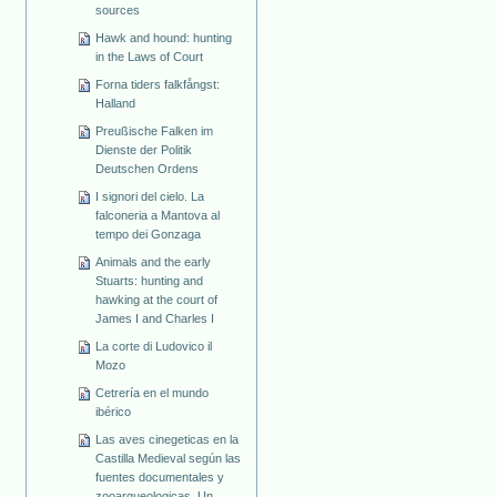
sources
Hawk and hound: hunting
in the Laws of Court
Forna tiders falkfångst:
Halland
Preußische Falken im
Dienste der Politik
Deutschen Ordens
I signori del cielo. La
falconeria a Mantova al
tempo dei Gonzaga
Animals and the early
Stuarts: hunting and
hawking at the court of
James I and Charles I
La corte di Ludovico il
Mozo
Cetrería en el mundo
ibérico
Las aves cinegeticas en la
Castilla Medieval según las
fuentes documentales y
zooarqueologicas. Un