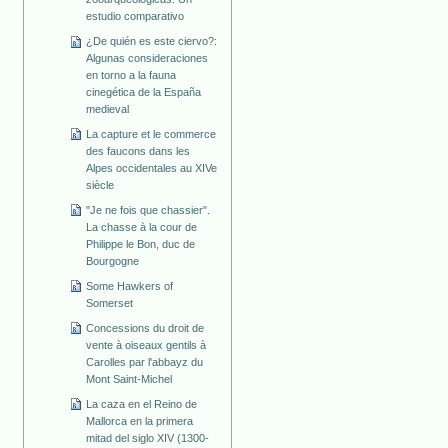
estudio comparativo
¿De quién es este ciervo?:
Algunas consideraciones
en torno a la fauna
cinegética de la España
medieval
La capture et le commerce
des faucons dans les
Alpes occidentales au XIVe
siècle
"Je ne fois que chassier".
La chasse à la cour de
Philippe le Bon, duc de
Bourgogne
Some Hawkers of
Somerset
Concessions du droit de
vente à oiseaux gentils à
Carolles par l'abbayz du
Mont Saint-Michel
La caza en el Reino de
Mallorca en la primera
mitad del siglo XIV (1300-