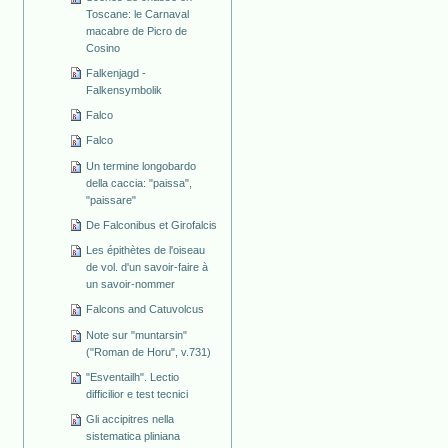
Toscane: le Carnaval
macabre de Picro de
Cosino
Falkenjagd -
Falkensymbolik
Falco
Falco
Un termine longobardo
della caccia: "paissa",
"paissare"
De Falconibus et Girofalcis
Les épithètes de l'oiseau
de vol. d'un savoir-faire à
un savoir-nommer
Falcons and Catuvolcus
Note sur "muntarsin"
("Roman de Horu", v.731)
"Esventailh". Lectio
difficilior e test tecnici
Gli accipitres nella
sistematica pliniana