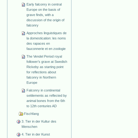
Early falconry in central
Europe on the basis of
grave finds, with a
discussion of the origin of
falconry
Approches linguistiques de
la domestication: les noms
des rapaces en
fauconnerie et en zoologie
The Vendel Period royal
follower’s grave at Swedish
Rickeby as starting point
for reflections about
falconry in Northern
Europe
Falconry in continental
settlements as reflected by
animal bones from the 6th
to 12th centuries AD
Fischfang
3. Tier in der Kultur des
Menschen
4. Tier in der Kunst