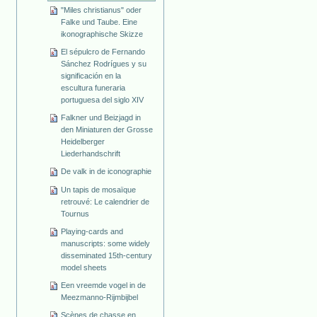
"Miles christianus" oder
Falke und Taube. Eine
ikonographische Skizze
El sépulcro de Fernando
Sánchez Rodrígues y su
significación en la
escultura funeraria
portuguesa del siglo XIV
Falkner und Beizjagd in
den Miniaturen der Grosse
Heidelberger
Liederhandschrift
De valk in de iconographie
Un tapis de mosaïque
retrouvé: Le calendrier de
Tournus
Playing-cards and
manuscripts: some widely
disseminated 15th-century
model sheets
Een vreemde vogel in de
Meezmanno-Rijmbijbel
Scènes de chasse en