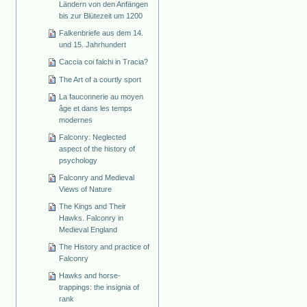
Ländern von den Anfängen
bis zur Blütezeit um 1200
Falkenbriefe aus dem 14.
und 15. Jahrhundert
Caccia coi falchi in Tracia?
The Art of a courtly sport
La fauconnerie au moyen
âge et dans les temps
modernes
Falconry: Neglected
aspect of the history of
psychology
Falconry and Medieval
Views of Nature
The Kings and Their
Hawks. Falconry in
Medieval England
The History and practice of
Falconry
Hawks and horse-
trappings: the insignia of
rank