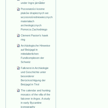
under Ingre järnålder
Pozostatości kostne
ptaków drapieznych we
wczesnośredniowiecznych
materiałach
archeologicznych
Pomorza Zachodniego
Clement Paston's hawk
ring
Archäologische Hinweise
auf Beizjagd in
mittelalterlichen
Fundkomplexen der
Schweiz
Falknerei in Archäologie
und Geschichte unter
besonderer
Berücksichtigung der
Beizjagd in Tirol
The calendar and hunting
mosaics of the villa of the
falconer in Argos. A study
in early Byzantine
iconography