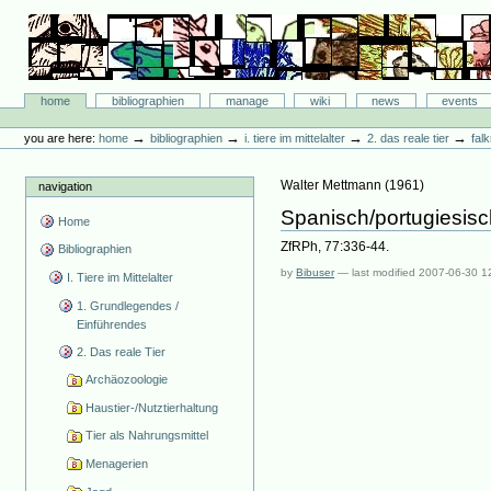
Skip
to
content.
|
Skip
Bibliographie-Portal
to
Sections
home
bibliographien
manage
wiki
news
events
navigation
Personal
tools
→
→
→
→
you are here:
home
bibliographien
i. tiere im mittelalter
2. das reale tier
fal
Walter Mettmann
(
1961
)
navigation
Spanisch/portugiesisc
Home
ZfRPh, 77:336-44.
Bibliographien
by
Bibuser
—
last modified
2007-06-30 1
I. Tiere im Mittelalter
1. Grundlegendes /
Einführendes
2. Das reale Tier
Archäozoologie
Haustier-/Nutztierhaltung
Tier als Nahrungsmittel
Menagerien