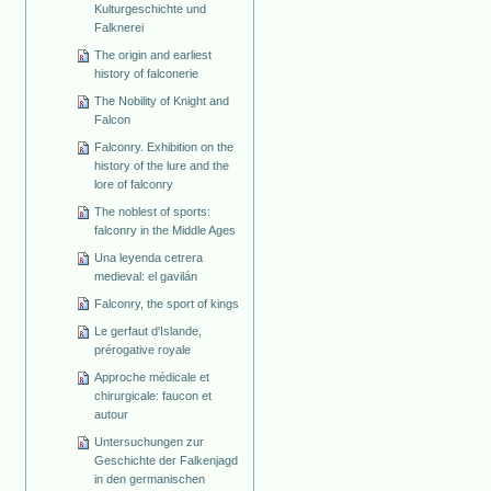
Kulturgeschichte und
Falknerei
The origin and earliest
history of falconerie
The Nobility of Knight and
Falcon
Falconry. Exhibition on the
history of the lure and the
lore of falconry
The noblest of sports:
falconry in the Middle Ages
Una leyenda cetrera
medieval: el gavilán
Falconry, the sport of kings
Le gerfaut d'Islande,
prérogative royale
Approche médicale et
chirurgicale: faucon et
autour
Untersuchungen zur
Geschichte der Falkenjagd
in den germanischen