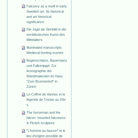
Falconry as a motif in early
Swedish art. Its historical
and art historical
significance
Die Jagd als Sinnbild in der
norddeutschen Kunst des
Mittelalters
Illuminated manuscripts:
Medieval hunting scenes
Bogenschätze, Bauerntanz
und Falkenjagd. Zur
Ikonographie der
Wandmalereien im Haus
"Zum Brunnenhof" in
Zürich
Le Coffret de Vannes et la
légende de Tristan au XIIe
s.
The horseman and the
falcon: mounted falconess
in Pictish sculpture
"L'homme au faucon" et le
lieu d'origine possible de