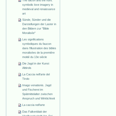
The falcon and the hunt:
symbolic love imagery in
medieval and renaissance
art
Sünde, Sünder und die
Darstellungen der Laster in
den Bildern zur "Bible
Moralisée"
Les significations
symboliques du faucon
dans l'illustration des bibles
moralisées de la première
moitié du 13e siècle
Die Jagd in der Kunst
Alttirols
La Caccia nell'arte del
Tirolo
Imago venationis. Jagd
und Fischerei im
Spätmittelalter zwischen
Anspruch und Wirklichkeit
La caccia nell'arte
Das Falkenblatt der
Virgilhandschrift Vat. Pal.