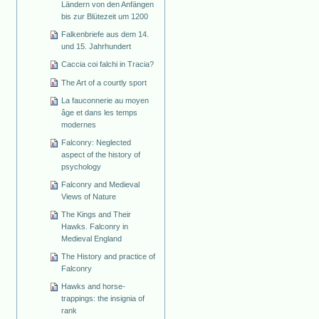
Ländern von den Anfängen
bis zur Blütezeit um 1200
Falkenbriefe aus dem 14.
und 15. Jahrhundert
Caccia coi falchi in Tracia?
The Art of a courtly sport
La fauconnerie au moyen
âge et dans les temps
modernes
Falconry: Neglected
aspect of the history of
psychology
Falconry and Medieval
Views of Nature
The Kings and Their
Hawks. Falconry in
Medieval England
The History and practice of
Falconry
Hawks and horse-
trappings: the insignia of
rank