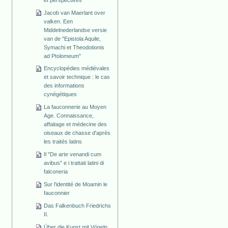
Jacob van Maerlant over
valken. Een
Middelnederlandse versie
van de "Epistola Aquile,
Symachi et Theodotionis
ad Ptolomeum"
Encyclopédies médiévales
et savoir technique : le cas
des informations
cynégétiques
La fauconnerie au Moyen
Age. Connaissance,
affaitage et médecine des
oiseaux de chasse d'après
les traités latins
Il "De arte venandi cum
avibus" e i trattati latini di
falconeria
Sur l'identité de Moamin le
fauconnier
Das Falkenbuch Friedrichs
II.
Über die Kunst mit Vögeln