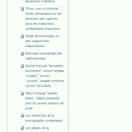
deutschen Falknerei
"Poux, vers et vermine".
Etude sémantique sur les
parasites des rapaces
dans les traductions
cynégétiques françaises
Einige Bemerkungen zu
den ungarischen
Falkennamen
Beknopte woordenlijst der
valkenierstaal
Ancien français "peroindre,
pouroindre", moyen anglais
"progne", "prune",
",prunne", anglais moderne
"prune" (of a bird)
Vieux français "paalee,
palee", 'pâture préparée
pour les jeunes oiseaux de
proie'
Les embûches de la
lexicographie cynégétique
Les pièges de la