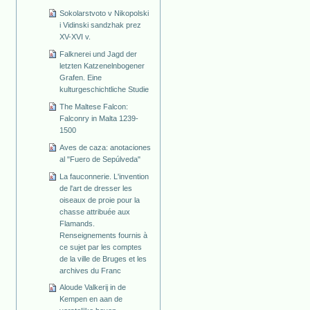
Sokolarstvoto v Nikopolski
i Vidinski sandzhak prez
XV-XVI v.
Falknerei und Jagd der
letzten Katzenelnbogener
Grafen. Eine
kulturgeschichtliche Studie
The Maltese Falcon:
Falconry in Malta 1239-
1500
Aves de caza: anotaciones
al "Fuero de Sepúlveda"
La fauconnerie. L'invention
de l'art de dresser les
oiseaux de proie pour la
chasse attribuée aux
Flamands.
Renseignements fournis à
ce sujet par les comptes
de la ville de Bruges et les
archives du Franc
Aloude Valkerij in de
Kempen en aan de