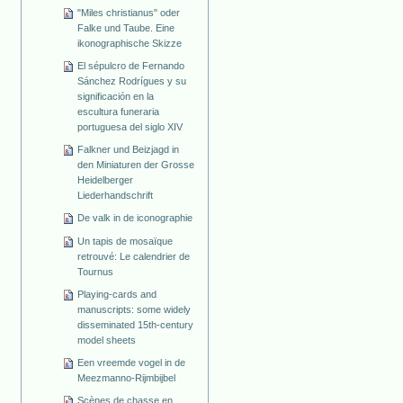
"Miles christianus" oder
Falke und Taube. Eine
ikonographische Skizze
El sépulcro de Fernando
Sánchez Rodrígues y su
significación en la
escultura funeraria
portuguesa del siglo XIV
Falkner und Beizjagd in
den Miniaturen der Grosse
Heidelberger
Liederhandschrift
De valk in de iconographie
Un tapis de mosaïque
retrouvé: Le calendrier de
Tournus
Playing-cards and
manuscripts: some widely
disseminated 15th-century
model sheets
Een vreemde vogel in de
Meezmanno-Rijmbijbel
Scènes de chasse en