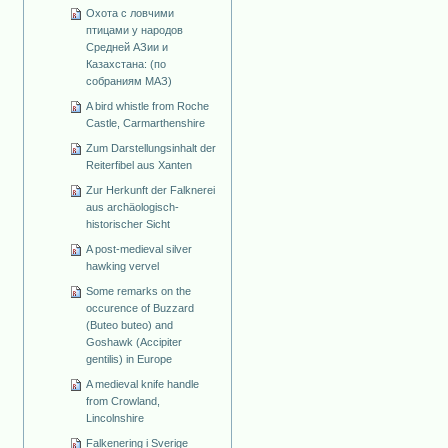
Охота с ловчими
птицами у народов
Средней АЗии и
Казахстана: (по
собраниям МАЗ)
A bird whistle from Roche
Castle, Carmarthenshire
Zum Darstellungsinhalt der
Reiterfibel aus Xanten
Zur Herkunft der Falknerei
aus archäologisch-
historischer Sicht
A post-medieval silver
hawking vervel
Some remarks on the
occurence of Buzzard
(Buteo buteo) and
Goshawk (Accipiter
gentilis) in Europe
A medieval knife handle
from Crowland,
Lincolnshire
Falkenering i Sverige