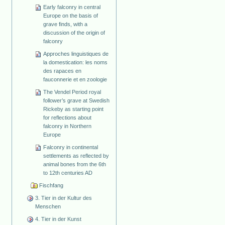
Early falconry in central
Europe on the basis of
grave finds, with a
discussion of the origin of
falconry
Approches linguistiques de
la domestication: les noms
des rapaces en
fauconnerie et en zoologie
The Vendel Period royal
follower’s grave at Swedish
Rickeby as starting point
for reflections about
falconry in Northern
Europe
Falconry in continental
settlements as reflected by
animal bones from the 6th
to 12th centuries AD
Fischfang
3. Tier in der Kultur des
Menschen
4. Tier in der Kunst