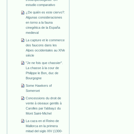
estudio comparativo
¿De quién es este ciervo?:
Algunas consideraciones
en torno a la fauna
cinegética de la España
medieval
La capture et le commerce
des faucons dans les
Alpes occidentales au XIVe
siècle
"Je ne fois que chassier".
La chasse à la cour de
Philippe le Bon, duc de
Bourgogne
Some Hawkers of
Somerset
Concessions du droit de
vente à oiseaux gentils à
Carolles par l'abbayz du
Mont Saint-Michel
La caza en el Reino de
Mallorca en la primera
mitad del siglo XIV (1300-