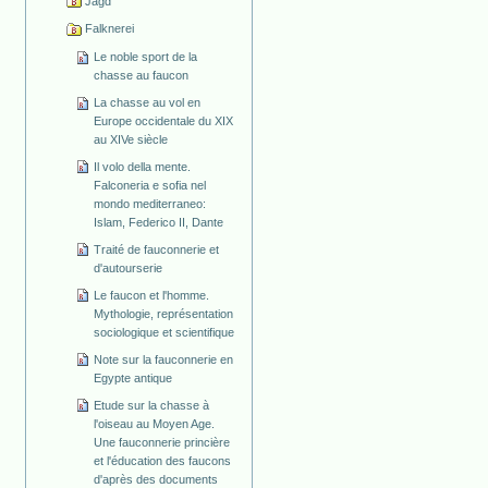
Jagd
Falknerei
Le noble sport de la
chasse au faucon
La chasse au vol en
Europe occidentale du XIX
au XIVe siècle
Il volo della mente.
Falconeria e sofia nel
mondo mediterraneo:
Islam, Federico II, Dante
Traité de fauconnerie et
d'autourserie
Le faucon et l'homme.
Mythologie, représentation
sociologique et scientifique
Note sur la fauconnerie en
Egypte antique
Etude sur la chasse à
l'oiseau au Moyen Age.
Une fauconnerie princière
et l'éducation des faucons
d'après des documents