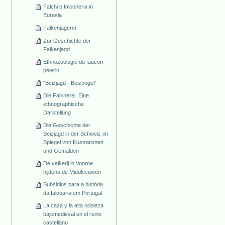
Falchi e falconeria in
Eurasia
Falkenjägerei
Zur Geschichte der
Falkenjagd
Ethnozoologie du faucon
pèlerin
"Beizjagd - Beizvögel"
Die Falknerei. Eine
ethnographische
Darstellung
Die Geschichte der
Beizjagd in der Schweiz im
Spiegel von Illustrationen
und Gemälden
De valkerij in Voorne
hijdens de Middleeuwen
Subsidios para a história
da falcoaria em Portugal
La caza y la alta nobleza
bajomedieval en el reino
castellano