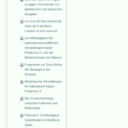
zu jagen. Kommentar zur
lateinischen und deutschen
Ausgabe
Le Livre de fauconnerie de
Jean de Francières.
L'auteur et ses sources
Zur Abhängigkeit der
naturwissenschaftlichen
Vorstellungen Kaiser
Friedrichs II. von der
Medizinschule von Salerno
Fragmente zur Geschichte
der Beizjagd in der
Schweiz
Medizinische Vorstellungen
im Falkenbuch Kaiser
Friedrichs II
Der Zusammenhang
zwischen Falknerei und
Reiterkultur
Falconers’ Ornithological
Classification in Medieval
Spain