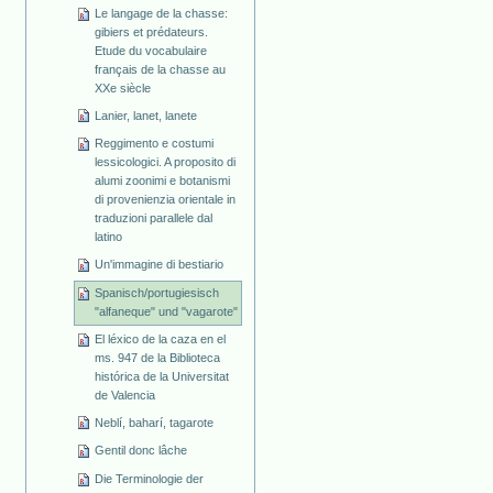
Le langage de la chasse:
gibiers et prédateurs.
Etude du vocabulaire
français de la chasse au
XXe siècle
Lanier, lanet, lanete
Reggimento e costumi
lessicologici. A proposito di
alumi zoonimi e botanismi
di provenienzia orientale in
traduzioni parallele dal
latino
Un'immagine di bestiario
Spanisch/portugiesisch
"alfaneque" und "vagarote"
El léxico de la caza en el
ms. 947 de la Biblioteca
histórica de la Universitat
de Valencia
Neblí, baharí, tagarote
Gentil donc lâche
Die Terminologie der