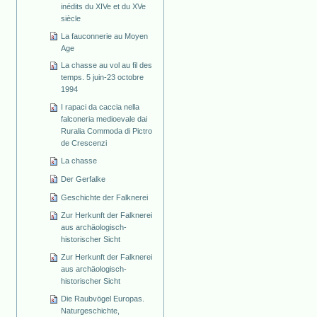
inédits du XIVe et du XVe
siècle
La fauconnerie au Moyen
Age
La chasse au vol au fil des
temps. 5 juin-23 octobre
1994
I rapaci da caccia nella
falconeria medioevale dai
Ruralia Commoda di Pictro
de Crescenzi
La chasse
Der Gerfalke
Geschichte der Falknerei
Zur Herkunft der Falknerei
aus archäologisch-
historischer Sicht
Zur Herkunft der Falknerei
aus archäologisch-
historischer Sicht
Die Raubvögel Europas.
Naturgeschichte,