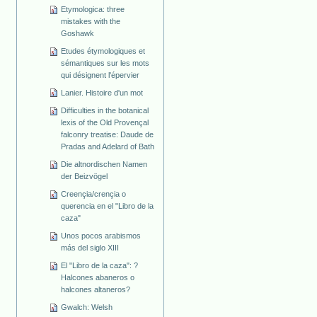
Etymologica: three
mistakes with the
Goshawk
Etudes étymologiques et
sémantiques sur les mots
qui désignent l'épervier
Lanier. Histoire d'un mot
Difficulties in the botanical
lexis of the Old Provençal
falconry treatise: Daude de
Pradas and Adelard of Bath
Die altnordischen Namen
der Beizvögel
Creençia/crençia o
querencia en el "Libro de la
caza"
Unos pocos arabismos
más del siglo XIII
El "Libro de la caza": ?
Halcones abaneros o
halcones altaneros?
Gwalch: Welsh