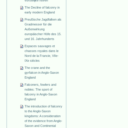
vorstelijke hoven
The Decline of falconry in
early modern England
Preußische Jagdfalken als
Gradmesser für die
Außenwirkung
europäischer Höfe des 15.
und 16. Jahrhunderts
Espaces sauvages et
chasses royales dans le
Nord de la Francie, VIIe-
IXe siècles
The crane and the
gyrfalcon in Anglo-Saxon
England
Falconers, fowlers and
nobles: The sport of
falconry in Anglo-Saxon
England
The introduction of falconry
to the Anglo-Saxon
kingdoms: A consideration
of the evidence from Anglo-
Saxon and Continental