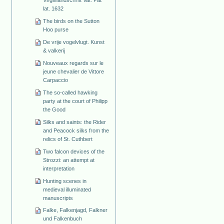
lat. 1632
The birds on the Sutton
Hoo purse
De vrije vogelvlugt. Kunst
& valkerij
Nouveaux regards sur le
jeune chevalier de Vittore
Carpaccio
The so-called hawking
party at the court of Philipp
the Good
Silks and saints: the Rider
and Peacock silks from the
relics of St. Cuthbert
Two falcon devices of the
Strozzi: an attempt at
interpretation
Hunting scenes in
medieval illuminated
manuscripts
Falke, Falkenjagd, Falkner
und Falkenbuch