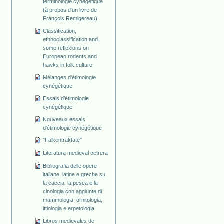
terminologie cynégétique
(à propos d'un livre de
François Remigereau)
Classification,
ethnoclassification and
some reflexions on
European rodents and
hawks in folk culture
Mélanges d'étimologie
cynégétique
Essais d'étimologie
cynégétique
Nouveaux essais
d'étimologie cynégétique
"Falkentraktate"
Literatura medieval cetrera
Bibliografia delle opere
italiane, latine e greche su
la caccia, la pesca e la
cinologia con aggiunte di
mammologia, ornitologia,
ittiologia e erpetologia
Libros medievales de