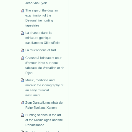
Jean Van Eyck
The sign of the dog: an
examination of the
Devonshire hunting
tapestries
La chasse dans la
miniature gothique
castillane du XIIIe siècle
La fauconnerie et l'art
Chasse à l'oiseau et cour
d'amour. Note sur deux
tableaux de Versailles et de
Dijon
Music, medicine and
morals: the iconography of
an early musical
instrument
Zum Darstellungsinhalt der
Reiterfibel aus Xanten
Hunting scenes in the art
of the Middle Ages and the
Renaissance