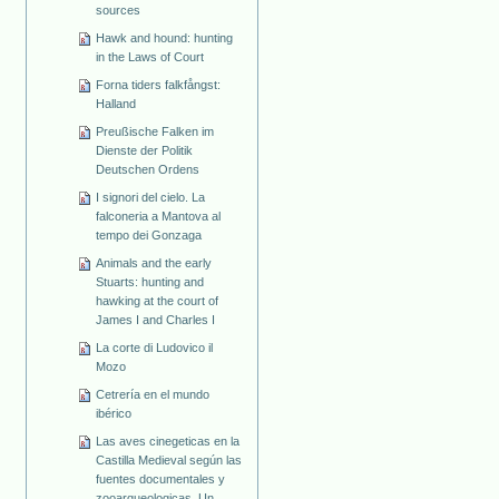
sources
Hawk and hound: hunting
in the Laws of Court
Forna tiders falkfångst:
Halland
Preußische Falken im
Dienste der Politik
Deutschen Ordens
I signori del cielo. La
falconeria a Mantova al
tempo dei Gonzaga
Animals and the early
Stuarts: hunting and
hawking at the court of
James I and Charles I
La corte di Ludovico il
Mozo
Cetrería en el mundo
ibérico
Las aves cinegeticas en la
Castilla Medieval según las
fuentes documentales y
zooarqueologicas. Un