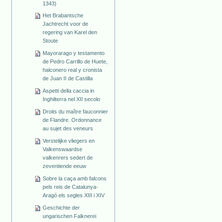
1343)
Het Brabantsche
Jachtrecht voor de
regering van Karel den
Stoute
Mayorarago y testamento
de Pedro Carrillo de Huete,
halconero real y cronista
de Juan II de Castilla
Aspetti della caccia in
Inghilterra nel XII secolo
Droits du maître fauconnier
de Flandre. Ordonnance
au sujet des veneurs
Verstelijke vliegers en
Valkenswaardse
valkenrers sedert de
zeventiende eeuw
Sobre la caça amb falcons
pels reis de Catalunya-
Aragó els segles XIII i XIV
Geschichte der
ungarischen Falknerei