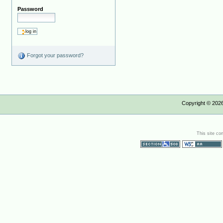
Password
Forgot your password?
Copyright ©
202
This site co
Section 508
WCAG