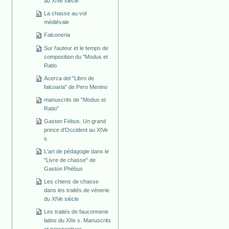
au XIVe siècle
La chasse au vol
médiévale
Falconeria
Sur l'auteur et le temps de
composition du "Modus et
Ratio
Acerca del "Libro de
falcoaria" de Pero Menino
manuscrits de "Modus et
Ratio"
Gaston Fébus. Un grand
prince d'Occident au XIVe
s.
L'art de pédagogie dans le
"Livre de chasse" de
Gaston Phébus
Les chiens de chasse
dans les traités de vénerie
du XIVe siècle
Les traités de fauconnerie
latins du XIIe s. Manuscrits
et perspectives