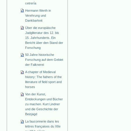
cetrería
Hermann Werth in
Verehrung und
Dankbarkeit
Über die europäische
Jadgliteratur des 12. bis
15. Jahrhunderts. Ein
Bericht über den Stand der
Forschung
50 Jahre historische
Forschung auf dem Gebiet
der Falknerei
A chapter of Medieval
history: The fathers of the
literature of field sport and
horses
Von der Kunst,
Entdeckungen und Bücher
zu machen. Kurt Lindner
und die Geschichte der
Beizjagd
La fauconnerie dans les
lettres françaises du XIIe