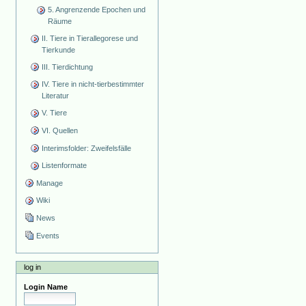
5. Angrenzende Epochen und
Räume
II. Tiere in Tierallegorese und
Tierkunde
III. Tierdichtung
IV. Tiere in nicht-tierbestimmter
Literatur
V. Tiere
VI. Quellen
Interimsfolder: Zweifelsfälle
Listenformate
Manage
Wiki
News
Events
log in
Login Name