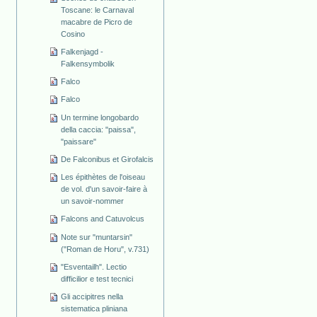
Toscane: le Carnaval
macabre de Picro de
Cosino
Falkenjagd -
Falkensymbolik
Falco
Falco
Un termine longobardo
della caccia: "paissa",
"paissare"
De Falconibus et Girofalcis
Les épithètes de l'oiseau
de vol. d'un savoir-faire à
un savoir-nommer
Falcons and Catuvolcus
Note sur "muntarsin"
("Roman de Horu", v.731)
"Esventailh". Lectio
difficilior e test tecnici
Gli accipitres nella
sistematica pliniana