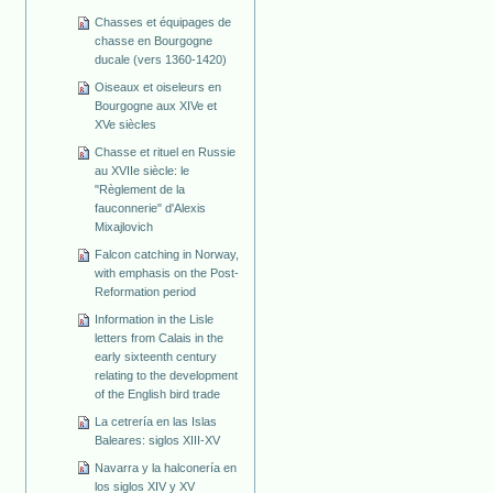
Chasses et équipages de
chasse en Bourgogne
ducale (vers 1360-1420)
Oiseaux et oiseleurs en
Bourgogne aux XIVe et
XVe siècles
Chasse et rituel en Russie
au XVIIe siècle: le
"Règlement de la
fauconnerie" d'Alexis
Mixajlovich
Falcon catching in Norway,
with emphasis on the Post-
Reformation period
Information in the Lisle
letters from Calais in the
early sixteenth century
relating to the development
of the English bird trade
La cetrería en las Islas
Baleares: siglos XIII-XV
Navarra y la halconería en
los siglos XIV y XV