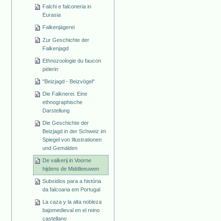
Falchi e falconeria in
Eurasia
Falkenjägerei
Zur Geschichte der
Falkenjagd
Ethnozoologie du faucon
pèlerin
"Beizjagd - Beizvögel"
Die Falknerei. Eine
ethnographische
Darstellung
Die Geschichte der
Beizjagd in der Schweiz im
Spiegel von Illustrationen
und Gemälden
De valkerij in Voorne
hijdens de Middleeuwen
Subsidios para a história
da falcoaria em Portugal
La caza y la alta nobleza
bajomedieval en el reino
castellano