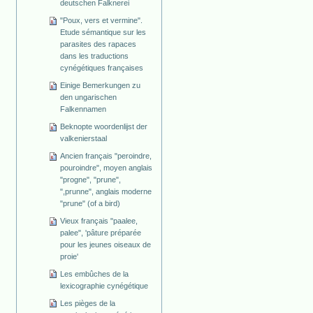
deutschen Falknerei
"Poux, vers et vermine".
Etude sémantique sur les
parasites des rapaces
dans les traductions
cynégétiques françaises
Einige Bemerkungen zu
den ungarischen
Falkennamen
Beknopte woordenlijst der
valkenierstaal
Ancien français "peroindre,
pouroindre", moyen anglais
"progne", "prune",
",prunne", anglais moderne
"prune" (of a bird)
Vieux français "paalee,
palee", 'pâture préparée
pour les jeunes oiseaux de
proie'
Les embûches de la
lexicographie cynégétique
Les pièges de la