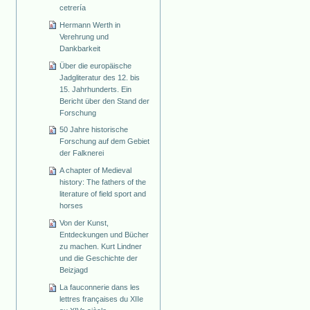
cetrería
Hermann Werth in
Verehrung und
Dankbarkeit
Über die europäische
Jadgliteratur des 12. bis
15. Jahrhunderts. Ein
Bericht über den Stand der
Forschung
50 Jahre historische
Forschung auf dem Gebiet
der Falknerei
A chapter of Medieval
history: The fathers of the
literature of field sport and
horses
Von der Kunst,
Entdeckungen und Bücher
zu machen. Kurt Lindner
und die Geschichte der
Beizjagd
La fauconnerie dans les
lettres françaises du XIIe