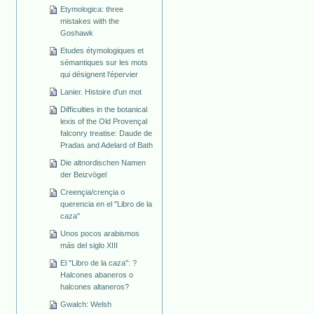
Etymologica: three
mistakes with the
Goshawk
Etudes étymologiques et
sémantiques sur les mots
qui désignent l'épervier
Lanier. Histoire d'un mot
Difficulties in the botanical
lexis of the Old Provençal
falconry treatise: Daude de
Pradas and Adelard of Bath
Die altnordischen Namen
der Beizvögel
Creençia/crençia o
querencia en el "Libro de la
caza"
Unos pocos arabismos
más del siglo XIII
El "Libro de la caza": ?
Halcones abaneros o
halcones altaneros?
Gwalch: Welsh