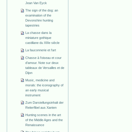
Jean Van Eyck
The sign of the dog: an
examination of the
Devonshire hunting
tapestries
La chasse dans la
miniature gothique
castillane du XIIIe siècle
La fauconnerie et l'art
Chasse à l'oiseau et cour
d'amour. Note sur deux
tableaux de Versailles et de
Dijon
Music, medicine and
morals: the iconography of
an early musical
instrument
Zum Darstellungsinhalt der
Reiterfibel aus Xanten
Hunting scenes in the art
of the Middle Ages and the
Renaissance