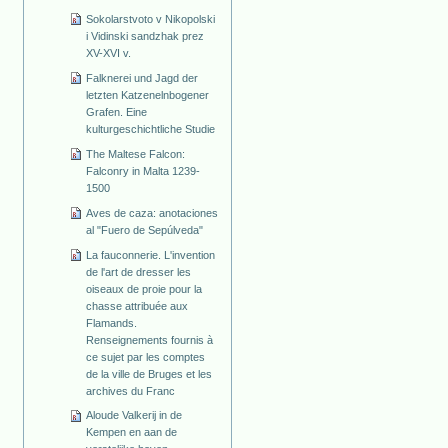
Sokolarstvoto v Nikopolski
i Vidinski sandzhak prez
XV-XVI v.
Falknerei und Jagd der
letzten Katzenelnbogener
Grafen. Eine
kulturgeschichtliche Studie
The Maltese Falcon:
Falconry in Malta 1239-
1500
Aves de caza: anotaciones
al "Fuero de Sepúlveda"
La fauconnerie. L'invention
de l'art de dresser les
oiseaux de proie pour la
chasse attribuée aux
Flamands.
Renseignements fournis à
ce sujet par les comptes
de la ville de Bruges et les
archives du Franc
Aloude Valkerij in de
Kempen en aan de