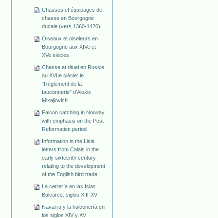
Chasses et équipages de
chasse en Bourgogne
ducale (vers 1360-1420)
Oiseaux et oiseleurs en
Bourgogne aux XIVe et
XVe siècles
Chasse et rituel en Russie
au XVIIe siècle: le
"Règlement de la
fauconnerie" d'Alexis
Mixajlovich
Falcon catching in Norway,
with emphasis on the Post-
Reformation period
Information in the Lisle
letters from Calais in the
early sixteenth century
relating to the development
of the English bird trade
La cetrería en las Islas
Baleares: siglos XIII-XV
Navarra y la halconería en
los siglos XIV y XV