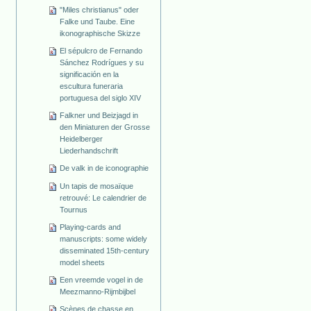
"Miles christianus" oder
Falke und Taube. Eine
ikonographische Skizze
El sépulcro de Fernando
Sánchez Rodrígues y su
significación en la
escultura funeraria
portuguesa del siglo XIV
Falkner und Beizjagd in
den Miniaturen der Grosse
Heidelberger
Liederhandschrift
De valk in de iconographie
Un tapis de mosaïque
retrouvé: Le calendrier de
Tournus
Playing-cards and
manuscripts: some widely
disseminated 15th-century
model sheets
Een vreemde vogel in de
Meezmanno-Rijmbijbel
Scènes de chasse en