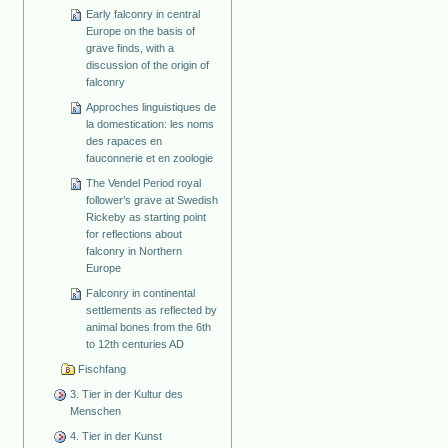
Early falconry in central
Europe on the basis of
grave finds, with a
discussion of the origin of
falconry
Approches linguistiques de
la domestication: les noms
des rapaces en
fauconnerie et en zoologie
The Vendel Period royal
follower’s grave at Swedish
Rickeby as starting point
for reflections about
falconry in Northern
Europe
Falconry in continental
settlements as reflected by
animal bones from the 6th
to 12th centuries AD
Fischfang
3. Tier in der Kultur des
Menschen
4. Tier in der Kunst