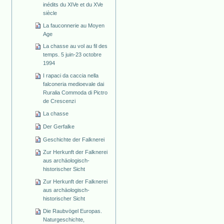
inédits du XIVe et du XVe
siècle
La fauconnerie au Moyen
Age
La chasse au vol au fil des
temps. 5 juin-23 octobre
1994
I rapaci da caccia nella
falconeria medioevale dai
Ruralia Commoda di Pictro
de Crescenzi
La chasse
Der Gerfalke
Geschichte der Falknerei
Zur Herkunft der Falknerei
aus archäologisch-
historischer Sicht
Zur Herkunft der Falknerei
aus archäologisch-
historischer Sicht
Die Raubvögel Europas.
Naturgeschichte,