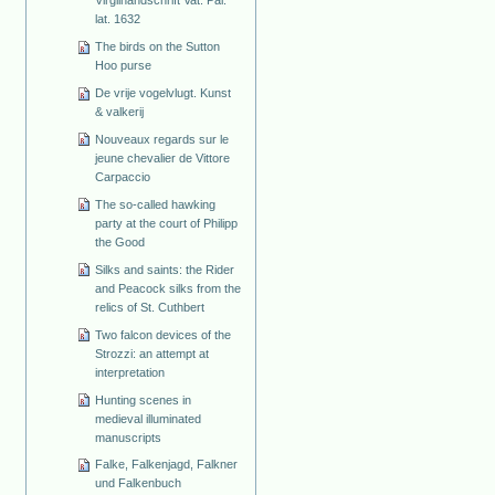
lat. 1632
The birds on the Sutton
Hoo purse
De vrije vogelvlugt. Kunst
& valkerij
Nouveaux regards sur le
jeune chevalier de Vittore
Carpaccio
The so-called hawking
party at the court of Philipp
the Good
Silks and saints: the Rider
and Peacock silks from the
relics of St. Cuthbert
Two falcon devices of the
Strozzi: an attempt at
interpretation
Hunting scenes in
medieval illuminated
manuscripts
Falke, Falkenjagd, Falkner
und Falkenbuch