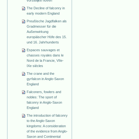
vorstelijke hoven
The Decline of falconry in
early modern England
Preußische Jagdfalken als
Gradmesser für die
Außenwirkung
europäischer Höfe des 15.
und 16. Jahrhunderts
Espaces sauvages et
chasses royales dans le
Nord de la Francie, VIIe-
IXe siècles
The crane and the
gyrfalcon in Anglo-Saxon
England
Falconers, fowlers and
nobles: The sport of
falconry in Anglo-Saxon
England
The introduction of falconry
to the Anglo-Saxon
kingdoms: A consideration
of the evidence from Anglo-
Saxon and Continental