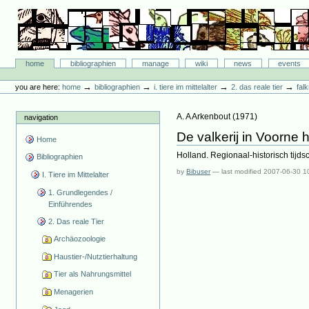
Skip
to
content.
|
Skip
Bibliographie-Portal
to
Sections
home
bibliographien
manage
wiki
news
events
navigation
Personal
tools
→
→
→
→
you are here:
home
bibliographien
i. tiere im mittelalter
2. das reale tier
fal
A. A Arkenbout
(
1971
)
navigation
De valkerij in Voorne
Home
Holland. Regionaal-historisch tijdsch
Bibliographien
by
Bibuser
—
last modified
2007-06-30 1
I. Tiere im Mittelalter
1. Grundlegendes /
Einführendes
2. Das reale Tier
Archäozoologie
Haustier-/Nutztierhaltung
Tier als Nahrungsmittel
Menagerien