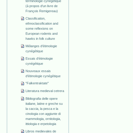
terminologie cynégétique
(à propos d'un livre de
François Remigereau)
Classification,
ethnoclassification and
some reflexions on
European rodents and
hawks in folk culture
Mélanges d'étimologie
cynégétique
Essais d'étimologie
cynégétique
Nouveaux essais
d'étimologie cynégétique
"Falkentraktate"
Literatura medieval cetrera
Bibliografia delle opere
italiane, latine e greche su
la caccia, la pesca e la
cinologia con aggiunte di
mammologia, ornitologia,
ittiologia e erpetologia
Libros medievales de