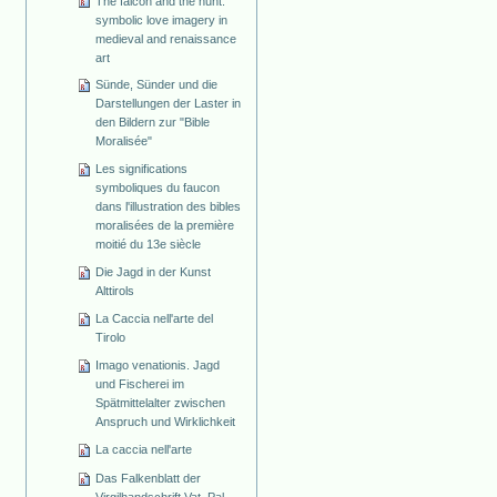
The falcon and the hunt:
symbolic love imagery in
medieval and renaissance
art
Sünde, Sünder und die
Darstellungen der Laster in
den Bildern zur "Bible
Moralisée"
Les significations
symboliques du faucon
dans l'illustration des bibles
moralisées de la première
moitié du 13e siècle
Die Jagd in der Kunst
Alttirols
La Caccia nell'arte del
Tirolo
Imago venationis. Jagd
und Fischerei im
Spätmittelalter zwischen
Anspruch und Wirklichkeit
La caccia nell'arte
Das Falkenblatt der
Virgilhandschrift Vat. Pal.