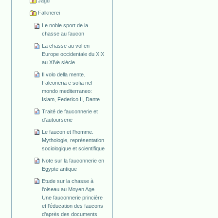
Jagd
Falknerei
Le noble sport de la
chasse au faucon
La chasse au vol en
Europe occidentale du XIX
au XIVe siècle
Il volo della mente.
Falconeria e sofia nel
mondo mediterraneo:
Islam, Federico II, Dante
Traité de fauconnerie et
d'autourserie
Le faucon et l'homme.
Mythologie, représentation
sociologique et scientifique
Note sur la fauconnerie en
Egypte antique
Etude sur la chasse à
l'oiseau au Moyen Age.
Une fauconnerie princière
et l'éducation des faucons
d'après des documents