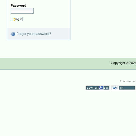
Password
Forgot your password?
Copyright ©
202
This site co
Section 508
WCAG