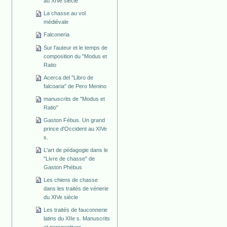
au XIVe siècle
La chasse au vol
médiévale
Falconeria
Sur l'auteur et le temps de
composition du "Modus et
Ratio
Acerca del "Libro de
falcoaria" de Pero Menino
manuscrits de "Modus et
Ratio"
Gaston Fébus. Un grand
prince d'Occident au XIVe
s.
L'art de pédagogie dans le
"Livre de chasse" de
Gaston Phébus
Les chiens de chasse
dans les traités de vénerie
du XIVe siècle
Les traités de fauconnerie
latins du XIIe s. Manuscrits
et perspectives