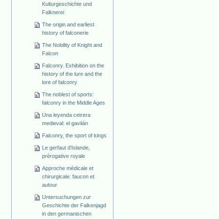
Kulturgeschichte und
Falknerei
The origin and earliest
history of falconerie
The Nobility of Knight and
Falcon
Falconry. Exhibition on the
history of the lure and the
lore of falconry
The noblest of sports:
falconry in the Middle Ages
Una leyenda cetrera
medieval: el gavilán
Falconry, the sport of kings
Le gerfaut d'Islande,
prérogative royale
Approche médicale et
chirurgicale: faucon et
autour
Untersuchungen zur
Geschichte der Falkenjagd
in den germanischen