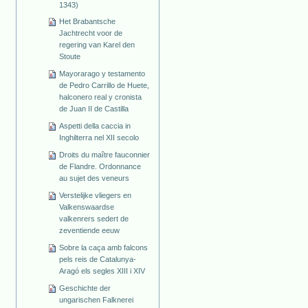
1343)
Het Brabantsche
Jachtrecht voor de
regering van Karel den
Stoute
Mayorarago y testamento
de Pedro Carrillo de Huete,
halconero real y cronista
de Juan II de Castilla
Aspetti della caccia in
Inghilterra nel XII secolo
Droits du maître fauconnier
de Flandre. Ordonnance
au sujet des veneurs
Verstelijke vliegers en
Valkenswaardse
valkenrers sedert de
zeventiende eeuw
Sobre la caça amb falcons
pels reis de Catalunya-
Aragó els segles XIII i XIV
Geschichte der
ungarischen Falknerei