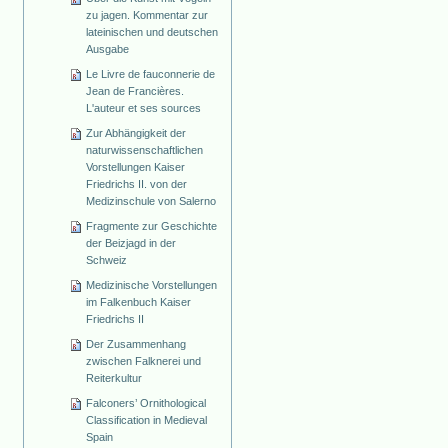
zu jagen. Kommentar zur
lateinischen und deutschen
Ausgabe
Le Livre de fauconnerie de
Jean de Francières.
L'auteur et ses sources
Zur Abhängigkeit der
naturwissenschaftlichen
Vorstellungen Kaiser
Friedrichs II. von der
Medizinschule von Salerno
Fragmente zur Geschichte
der Beizjagd in der
Schweiz
Medizinische Vorstellungen
im Falkenbuch Kaiser
Friedrichs II
Der Zusammenhang
zwischen Falknerei und
Reiterkultur
Falconers’ Ornithological
Classification in Medieval
Spain