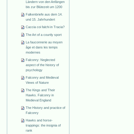
Ländern von den Anfängen
bis zur Blütezeit um 1200
Falkenbriefe aus dem 14.
und 15. Jahrhundert
Caccia coi falchi in Tracia?
The Art of a courtly sport
La fauconnerie au moyen
âge et dans les temps
modernes
Falconry: Neglected
aspect of the history of
psychology
Falconry and Medieval
Views of Nature
The Kings and Their
Hawks. Falconry in
Medieval England
The History and practice of
Falconry
Hawks and horse-
trappings: the insignia of
rank