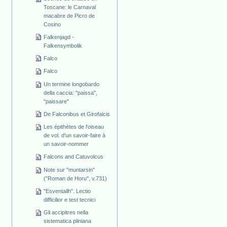
Toscane: le Carnaval
macabre de Picro de
Cosino
Falkenjagd -
Falkensymbolik
Falco
Falco
Un termine longobardo
della caccia: "paissa",
"paissare"
De Falconibus et Girofalcis
Les épithètes de l'oiseau
de vol. d'un savoir-faire à
un savoir-nommer
Falcons and Catuvolcus
Note sur "muntarsin"
("Roman de Horu", v.731)
"Esventailh". Lectio
difficilior e test tecnici
Gli accipitres nella
sistematica pliniana