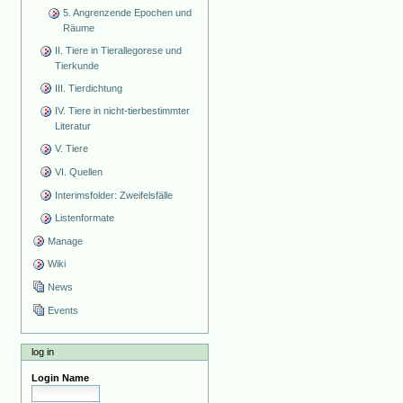
5. Angrenzende Epochen und
Räume
II. Tiere in Tierallegorese und
Tierkunde
III. Tierdichtung
IV. Tiere in nicht-tierbestimmter
Literatur
V. Tiere
VI. Quellen
Interimsfolder: Zweifelsfälle
Listenformate
Manage
Wiki
News
Events
log in
Login Name