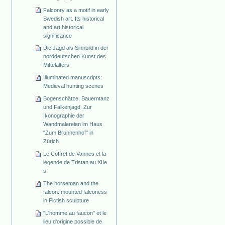
Falconry as a motif in early
Swedish art. Its historical
and art historical
significance
Die Jagd als Sinnbild in der
norddeutschen Kunst des
Mittelalters
Illuminated manuscripts:
Medieval hunting scenes
Bogenschätze, Bauerntanz
und Falkenjagd. Zur
Ikonographie der
Wandmalereien im Haus
"Zum Brunnenhof" in
Zürich
Le Coffret de Vannes et la
légende de Tristan au XIIe
s.
The horseman and the
falcon: mounted falconess
in Pictish sculpture
"L'homme au faucon" et le
lieu d'origine possible de