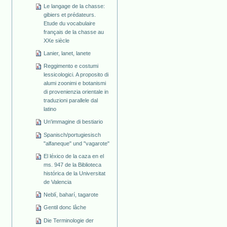
Le langage de la chasse:
gibiers et prédateurs.
Etude du vocabulaire
français de la chasse au
XXe siècle
Lanier, lanet, lanete
Reggimento e costumi
lessicologici. A proposito di
alumi zoonimi e botanismi
di provenienzia orientale in
traduzioni parallele dal
latino
Un'immagine di bestiario
Spanisch/portugiesisch
"alfaneque" und "vagarote"
El léxico de la caza en el
ms. 947 de la Biblioteca
histórica de la Universitat
de Valencia
Neblí, baharí, tagarote
Gentil donc lâche
Die Terminologie der