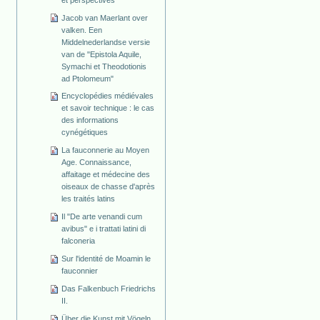
Jacob van Maerlant over
valken. Een
Middelnederlandse versie
van de "Epistola Aquile,
Symachi et Theodotionis
ad Ptolomeum"
Encyclopédies médiévales
et savoir technique : le cas
des informations
cynégétiques
La fauconnerie au Moyen
Age. Connaissance,
affaitage et médecine des
oiseaux de chasse d'après
les traités latins
Il "De arte venandi cum
avibus" e i trattati latini di
falconeria
Sur l'identité de Moamin le
fauconnier
Das Falkenbuch Friedrichs
II.
Über die Kunst mit Vögeln