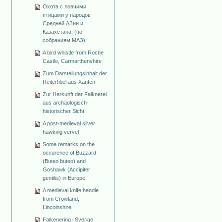
Охота с ловчими
птицами у народов
Средней АЗии и
Казахстана: (по
собраниям МАЗ)
A bird whistle from Roche
Castle, Carmarthenshire
Zum Darstellungsinhalt der
Reiterfibel aus Xanten
Zur Herkunft der Falknerei
aus archäologisch-
historischer Sicht
A post-medieval silver
hawking vervel
Some remarks on the
occurence of Buzzard
(Buteo buteo) and
Goshawk (Accipiter
gentilis) in Europe
A medieval knife handle
from Crowland,
Lincolnshire
Falkenering i Sverige