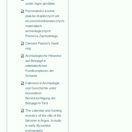
under Ingre järnålder
Pozostatości kostne
ptaków drapieznych we
wczesnośredniowiecznych
materiałach
archeologicznych
Pomorza Zachodniego
Clement Paston's hawk
ring
Archäologische Hinweise
auf Beizjagd in
mittelalterlichen
Fundkomplexen der
Schweiz
Falknerei in Archäologie
und Geschichte unter
besonderer
Berücksichtigung der
Beizjagd in Tirol
The calendar and hunting
mosaics of the villa of the
falconer in Argos. A study
in early Byzantine
iconography