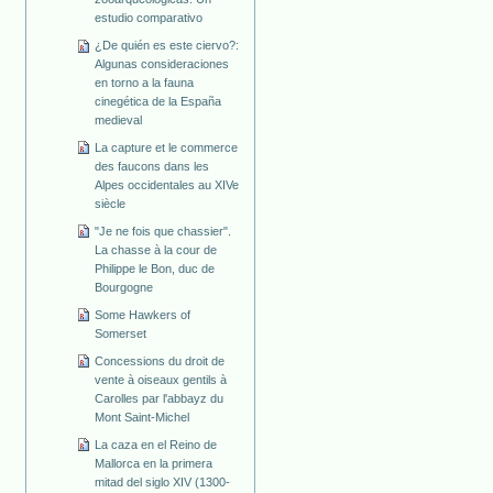
estudio comparativo
¿De quién es este ciervo?:
Algunas consideraciones
en torno a la fauna
cinegética de la España
medieval
La capture et le commerce
des faucons dans les
Alpes occidentales au XIVe
siècle
"Je ne fois que chassier".
La chasse à la cour de
Philippe le Bon, duc de
Bourgogne
Some Hawkers of
Somerset
Concessions du droit de
vente à oiseaux gentils à
Carolles par l'abbayz du
Mont Saint-Michel
La caza en el Reino de
Mallorca en la primera
mitad del siglo XIV (1300-