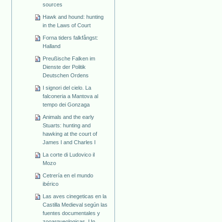
sources
Hawk and hound: hunting
in the Laws of Court
Forna tiders falkfångst:
Halland
Preußische Falken im
Dienste der Politik
Deutschen Ordens
I signori del cielo. La
falconeria a Mantova al
tempo dei Gonzaga
Animals and the early
Stuarts: hunting and
hawking at the court of
James I and Charles I
La corte di Ludovico il
Mozo
Cetrería en el mundo
ibérico
Las aves cinegeticas en la
Castilla Medieval según las
fuentes documentales y
zooarqueologicas. Un