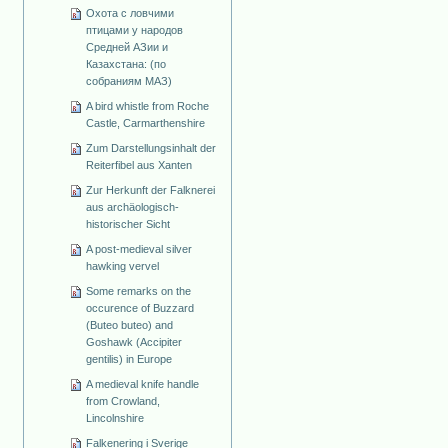
Охота с ловчими
птицами у народов
Средней АЗии и
Казахстана: (по
собраниям МАЗ)
A bird whistle from Roche
Castle, Carmarthenshire
Zum Darstellungsinhalt der
Reiterfibel aus Xanten
Zur Herkunft der Falknerei
aus archäologisch-
historischer Sicht
A post-medieval silver
hawking vervel
Some remarks on the
occurence of Buzzard
(Buteo buteo) and
Goshawk (Accipiter
gentilis) in Europe
A medieval knife handle
from Crowland,
Lincolnshire
Falkenering i Sverige