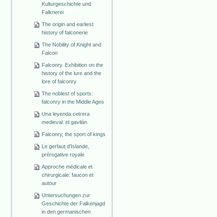
Kulturgeschichte und
Falknerei
The origin and earliest
history of falconerie
The Nobility of Knight and
Falcon
Falconry. Exhibition on the
history of the lure and the
lore of falconry
The noblest of sports:
falconry in the Middle Ages
Una leyenda cetrera
medieval: el gavilán
Falconry, the sport of kings
Le gerfaut d'Islande,
prérogative royale
Approche médicale et
chirurgicale: faucon et
autour
Untersuchungen zur
Geschichte der Falkenjagd
in den germanischen