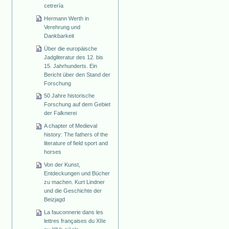
cetrería
Hermann Werth in
Verehrung und
Dankbarkeit
Über die europäische
Jadgliteratur des 12. bis
15. Jahrhunderts. Ein
Bericht über den Stand der
Forschung
50 Jahre historische
Forschung auf dem Gebiet
der Falknerei
A chapter of Medieval
history: The fathers of the
literature of field sport and
horses
Von der Kunst,
Entdeckungen und Bücher
zu machen. Kurt Lindner
und die Geschichte der
Beizjagd
La fauconnerie dans les
lettres françaises du XIIe