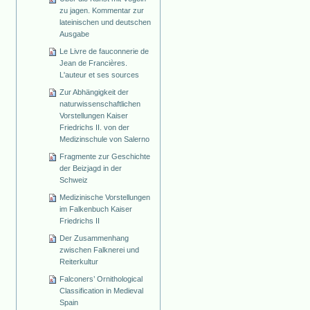
zu jagen. Kommentar zur
lateinischen und deutschen
Ausgabe
Le Livre de fauconnerie de
Jean de Francières.
L'auteur et ses sources
Zur Abhängigkeit der
naturwissenschaftlichen
Vorstellungen Kaiser
Friedrichs II. von der
Medizinschule von Salerno
Fragmente zur Geschichte
der Beizjagd in der
Schweiz
Medizinische Vorstellungen
im Falkenbuch Kaiser
Friedrichs II
Der Zusammenhang
zwischen Falknerei und
Reiterkultur
Falconers’ Ornithological
Classification in Medieval
Spain