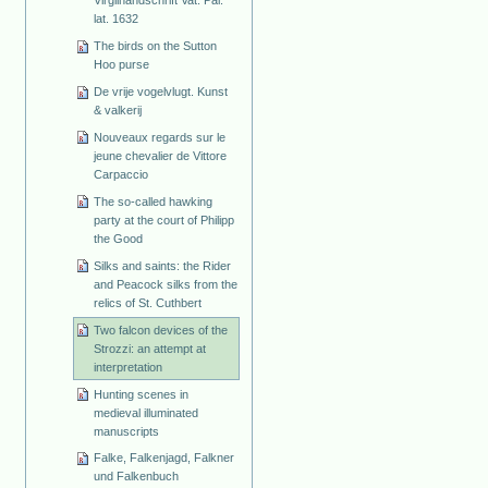
lat. 1632
The birds on the Sutton
Hoo purse
De vrije vogelvlugt. Kunst
& valkerij
Nouveaux regards sur le
jeune chevalier de Vittore
Carpaccio
The so-called hawking
party at the court of Philipp
the Good
Silks and saints: the Rider
and Peacock silks from the
relics of St. Cuthbert
Two falcon devices of the
Strozzi: an attempt at
interpretation
Hunting scenes in
medieval illuminated
manuscripts
Falke, Falkenjagd, Falkner
und Falkenbuch