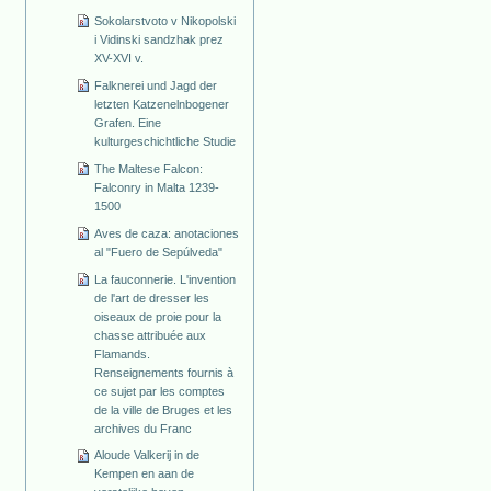
Sokolarstvoto v Nikopolski
i Vidinski sandzhak prez
XV-XVI v.
Falknerei und Jagd der
letzten Katzenelnbogener
Grafen. Eine
kulturgeschichtliche Studie
The Maltese Falcon:
Falconry in Malta 1239-
1500
Aves de caza: anotaciones
al "Fuero de Sepúlveda"
La fauconnerie. L'invention
de l'art de dresser les
oiseaux de proie pour la
chasse attribuée aux
Flamands.
Renseignements fournis à
ce sujet par les comptes
de la ville de Bruges et les
archives du Franc
Aloude Valkerij in de
Kempen en aan de