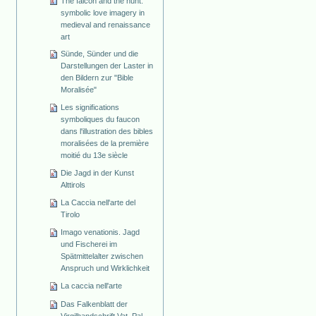
The falcon and the hunt:
symbolic love imagery in
medieval and renaissance
art
Sünde, Sünder und die
Darstellungen der Laster in
den Bildern zur "Bible
Moralisée"
Les significations
symboliques du faucon
dans l'illustration des bibles
moralisées de la première
moitié du 13e siècle
Die Jagd in der Kunst
Alttirols
La Caccia nell'arte del
Tirolo
Imago venationis. Jagd
und Fischerei im
Spätmittelalter zwischen
Anspruch und Wirklichkeit
La caccia nell'arte
Das Falkenblatt der
Virgilhandschrift Vat. Pal.