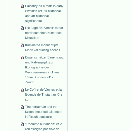
Falconry as a motif in early
Swedish art. Its historical
and art historical
significance
Die Jagd als Sinnbild in der
norddeutschen Kunst des
Mittelalters
Illuminated manuscripts:
Medieval hunting scenes
Bogenschätze, Bauerntanz
und Falkenjagd. Zur
Ikonographie der
Wandmalereien im Haus
"Zum Brunnenhof" in
Zürich
Le Coffret de Vannes et la
légende de Tristan au XIIe
s.
The horseman and the
falcon: mounted falconess
in Pictish sculpture
"L'homme au faucon" et le
lieu d'origine possible de