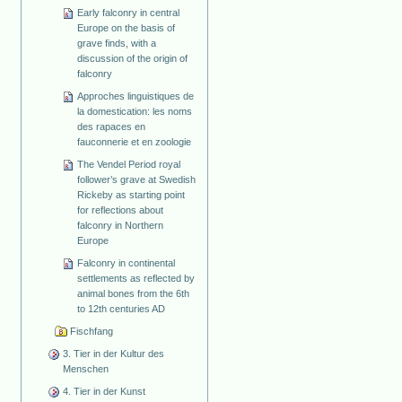
Early falconry in central
Europe on the basis of
grave finds, with a
discussion of the origin of
falconry
Approches linguistiques de
la domestication: les noms
des rapaces en
fauconnerie et en zoologie
The Vendel Period royal
follower’s grave at Swedish
Rickeby as starting point
for reflections about
falconry in Northern
Europe
Falconry in continental
settlements as reflected by
animal bones from the 6th
to 12th centuries AD
Fischfang
3. Tier in der Kultur des
Menschen
4. Tier in der Kunst