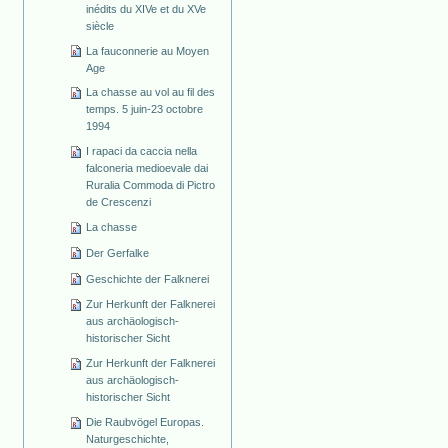
inédits du XIVe et du XVe
siècle
La fauconnerie au Moyen
Age
La chasse au vol au fil des
temps. 5 juin-23 octobre
1994
I rapaci da caccia nella
falconeria medioevale dai
Ruralia Commoda di Pictro
de Crescenzi
La chasse
Der Gerfalke
Geschichte der Falknerei
Zur Herkunft der Falknerei
aus archäologisch-
historischer Sicht
Zur Herkunft der Falknerei
aus archäologisch-
historischer Sicht
Die Raubvögel Europas.
Naturgeschichte,