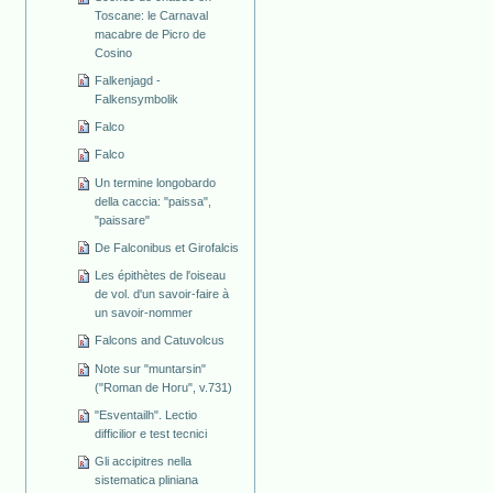
Toscane: le Carnaval
macabre de Picro de
Cosino
Falkenjagd -
Falkensymbolik
Falco
Falco
Un termine longobardo
della caccia: "paissa",
"paissare"
De Falconibus et Girofalcis
Les épithètes de l'oiseau
de vol. d'un savoir-faire à
un savoir-nommer
Falcons and Catuvolcus
Note sur "muntarsin"
("Roman de Horu", v.731)
"Esventailh". Lectio
difficilior e test tecnici
Gli accipitres nella
sistematica pliniana