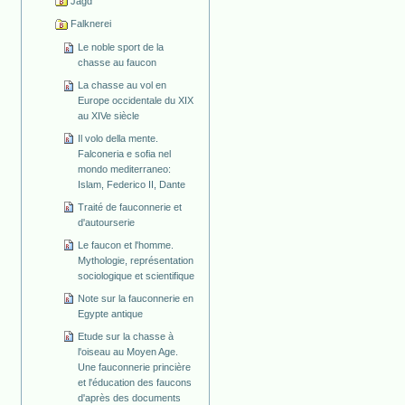
Jagd
Falknerei
Le noble sport de la
chasse au faucon
La chasse au vol en
Europe occidentale du XIX
au XIVe siècle
Il volo della mente.
Falconeria e sofia nel
mondo mediterraneo:
Islam, Federico II, Dante
Traité de fauconnerie et
d'autourserie
Le faucon et l'homme.
Mythologie, représentation
sociologique et scientifique
Note sur la fauconnerie en
Egypte antique
Etude sur la chasse à
l'oiseau au Moyen Age.
Une fauconnerie princière
et l'éducation des faucons
d'après des documents