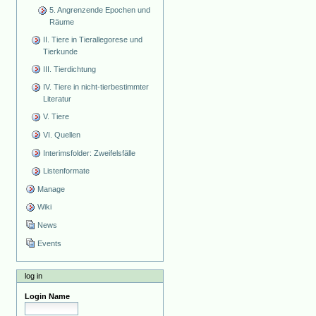
5. Angrenzende Epochen und
Räume
II. Tiere in Tierallegorese und
Tierkunde
III. Tierdichtung
IV. Tiere in nicht-tierbestimmter
Literatur
V. Tiere
VI. Quellen
Interimsfolder: Zweifelsfälle
Listenformate
Manage
Wiki
News
Events
log in
Login Name