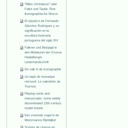
"Miles christianus" oder
Falke und Taube. Eine
ikonographische Skizze
El sépulcro de Fernando
Sánchez Rodrígues y su
significación en la
escultura funeraria
portuguesa del siglo XIV
Falkner und Beizjagd in
den Miniaturen der Grosse
Heidelberger
Liederhandschrift
De valk in de iconographie
Un tapis de mosaïque
retrouvé: Le calendrier de
Tournus
Playing-cards and
manuscripts: some widely
disseminated 15th-century
model sheets
Een vreemde vogel in de
Meezmanno-Rijmbijbel
Scènes de chasse en