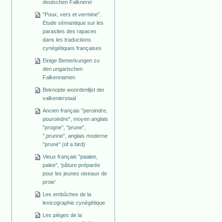
deutschen Falknerei
"Poux, vers et vermine".
Etude sémantique sur les
parasites des rapaces
dans les traductions
cynégétiques françaises
Einige Bemerkungen zu
den ungarischen
Falkennamen
Beknopte woordenlijst der
valkenierstaal
Ancien français "peroindre,
pouroindre", moyen anglais
"progne", "prune",
",prunne", anglais moderne
"prune" (of a bird)
Vieux français "paalee,
palee", 'pâture préparée
pour les jeunes oiseaux de
proie'
Les embûches de la
lexicographie cynégétique
Les pièges de la