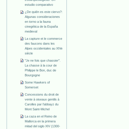
estudio comparativo
¿De quién es este ciervo?:
Algunas consideraciones
en torno a la fauna
cinegética de la España
medieval
La capture et le commerce
des faucons dans les
Alpes occidentales au XIVe
siècle
"Je ne fois que chassier".
La chasse à la cour de
Philippe le Bon, duc de
Bourgogne
Some Hawkers of
Somerset
Concessions du droit de
vente à oiseaux gentils à
Carolles par l'abbayz du
Mont Saint-Michel
La caza en el Reino de
Mallorca en la primera
mitad del siglo XIV (1300-