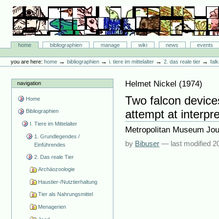
Skip
to
content.
|
Skip
Bibliographie-Portal
to
Sections
home
bibliographien
manage
wiki
news
events
navigation
Personal
tools
→
→
→
→
you are here:
home
bibliographien
i. tiere im mittelalter
2. das reale tier
fal
Helmet Nickel
(
1974
)
navigation
Two falcon devices
Home
attempt at interpre
Bibliographien
I. Tiere im Mittelalter
Metropolitan Museum Jour
1. Grundlegendes /
by
Bibuser
—
last modified
2
Einführendes
2. Das reale Tier
Archäozoologie
Haustier-/Nutztierhaltung
Tier als Nahrungsmittel
Menagerien