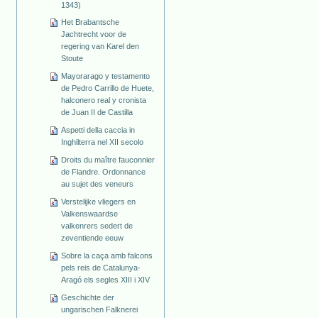
1343)
Het Brabantsche
Jachtrecht voor de
regering van Karel den
Stoute
Mayorarago y testamento
de Pedro Carrillo de Huete,
halconero real y cronista
de Juan II de Castilla
Aspetti della caccia in
Inghilterra nel XII secolo
Droits du maître fauconnier
de Flandre. Ordonnance
au sujet des veneurs
Verstelijke vliegers en
Valkenswaardse
valkenrers sedert de
zeventiende eeuw
Sobre la caça amb falcons
pels reis de Catalunya-
Aragó els segles XIII i XIV
Geschichte der
ungarischen Falknerei