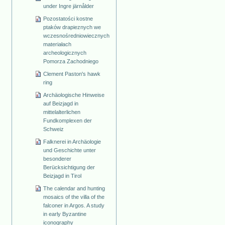
under Ingre järnålder
Pozostatości kostne
ptaków drapieznych we
wczesnośredniowiecznych
materiałach
archeologicznych
Pomorza Zachodniego
Clement Paston's hawk
ring
Archäologische Hinweise
auf Beizjagd in
mittelalterlichen
Fundkomplexen der
Schweiz
Falknerei in Archäologie
und Geschichte unter
besonderer
Berücksichtigung der
Beizjagd in Tirol
The calendar and hunting
mosaics of the villa of the
falconer in Argos. A study
in early Byzantine
iconography