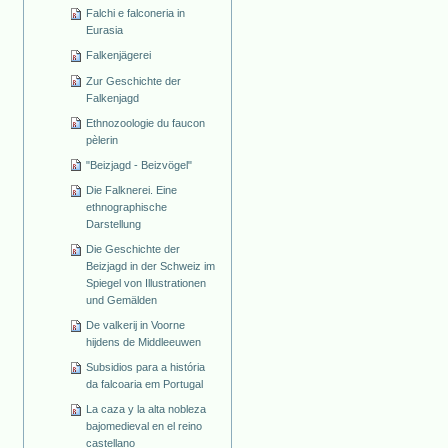
Falchi e falconeria in
Eurasia
Falkenjägerei
Zur Geschichte der
Falkenjagd
Ethnozoologie du faucon
pèlerin
"Beizjagd - Beizvögel"
Die Falknerei. Eine
ethnographische
Darstellung
Die Geschichte der
Beizjagd in der Schweiz im
Spiegel von Illustrationen
und Gemälden
De valkerij in Voorne
hijdens de Middleeuwen
Subsidios para a história
da falcoaria em Portugal
La caza y la alta nobleza
bajomedieval en el reino
castellano