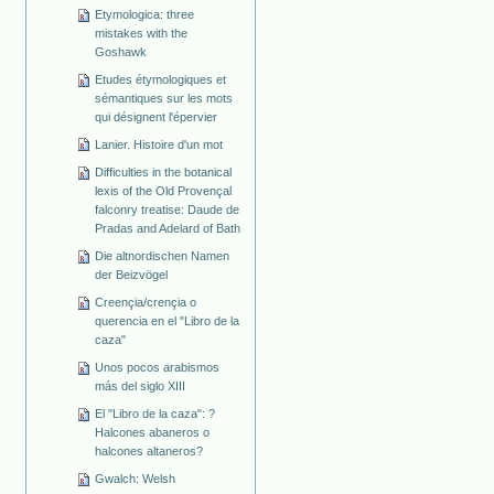
Etymologica: three
mistakes with the
Goshawk
Etudes étymologiques et
sémantiques sur les mots
qui désignent l'épervier
Lanier. Histoire d'un mot
Difficulties in the botanical
lexis of the Old Provençal
falconry treatise: Daude de
Pradas and Adelard of Bath
Die altnordischen Namen
der Beizvögel
Creençia/crençia o
querencia en el "Libro de la
caza"
Unos pocos arabismos
más del siglo XIII
El "Libro de la caza": ?
Halcones abaneros o
halcones altaneros?
Gwalch: Welsh