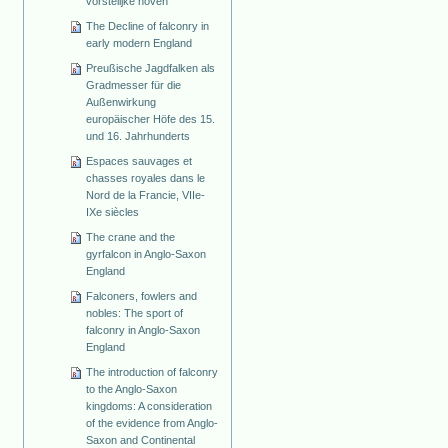
vorstelijke hoven
The Decline of falconry in
early modern England
Preußische Jagdfalken als
Gradmesser für die
Außenwirkung
europäischer Höfe des 15.
und 16. Jahrhunderts
Espaces sauvages et
chasses royales dans le
Nord de la Francie, VIIe-
IXe siècles
The crane and the
gyrfalcon in Anglo-Saxon
England
Falconers, fowlers and
nobles: The sport of
falconry in Anglo-Saxon
England
The introduction of falconry
to the Anglo-Saxon
kingdoms: A consideration
of the evidence from Anglo-
Saxon and Continental