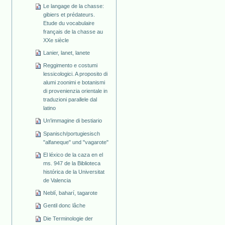
Le langage de la chasse:
gibiers et prédateurs.
Etude du vocabulaire
français de la chasse au
XXe siècle
Lanier, lanet, lanete
Reggimento e costumi
lessicologici. A proposito di
alumi zoonimi e botanismi
di provenienzia orientale in
traduzioni parallele dal
latino
Un'immagine di bestiario
Spanisch/portugiesisch
"alfaneque" und "vagarote"
El léxico de la caza en el
ms. 947 de la Biblioteca
histórica de la Universitat
de Valencia
Neblí, baharí, tagarote
Gentil donc lâche
Die Terminologie der