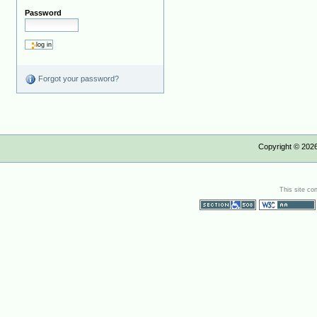
Password
Forgot your password?
Copyright ©
202
This site co
Section 508
WCAG