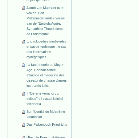
Jacob van Maerlant over
valken. Een
Middelnederlandse versie
van de "Epistola Aquile,
Symachi et Theodotionis
ad Ptolomeum"
Encyclopédies médiévales
et savoir technique : le cas
des informations
cynégétiques
La fauconnerie au Moyen
Age. Connaissance,
affaitage et médecine des
oiseaux de chasse d'après
les traités latins
Il "De arte venandi cum
avibus" e i trattati latini di
falconeria
Sur l'identité de Moamin le
fauconnier
Das Falkenbuch Friedrichs
II.
Über die Kunst mit Vögeln