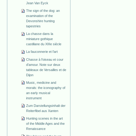
Jean Van Eyck
The sign of the dog: an
examination of the
Devonshire hunting
tapestries
La chasse dans la
miniature gothique
castillane du XIIIe siècle
La fauconnerie et l'art
Chasse à l'oiseau et cour
d'amour. Note sur deux
tableaux de Versailles et de
Dijon
Music, medicine and
morals: the iconography of
an early musical
instrument
Zum Darstellungsinhalt der
Reiterfibel aus Xanten
Hunting scenes in the art
of the Middle Ages and the
Renaissance