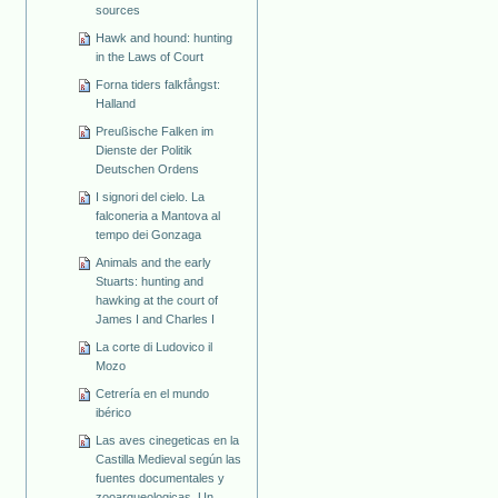
sources
Hawk and hound: hunting
in the Laws of Court
Forna tiders falkfångst:
Halland
Preußische Falken im
Dienste der Politik
Deutschen Ordens
I signori del cielo. La
falconeria a Mantova al
tempo dei Gonzaga
Animals and the early
Stuarts: hunting and
hawking at the court of
James I and Charles I
La corte di Ludovico il
Mozo
Cetrería en el mundo
ibérico
Las aves cinegeticas en la
Castilla Medieval según las
fuentes documentales y
zooarqueologicas. Un