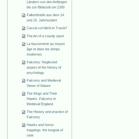
Ländern von den Anfängen
bis zur Blütezeit um 1200
Falkenbriefe aus dem 14.
und 15. Jahrhundert
Caccia coi falchi in Tracia?
The Art of a courtly sport
La fauconnerie au moyen
âge et dans les temps
modernes
Falconry: Neglected
aspect of the history of
psychology
Falconry and Medieval
Views of Nature
The Kings and Their
Hawks. Falconry in
Medieval England
The History and practice of
Falconry
Hawks and horse-
trappings: the insignia of
rank