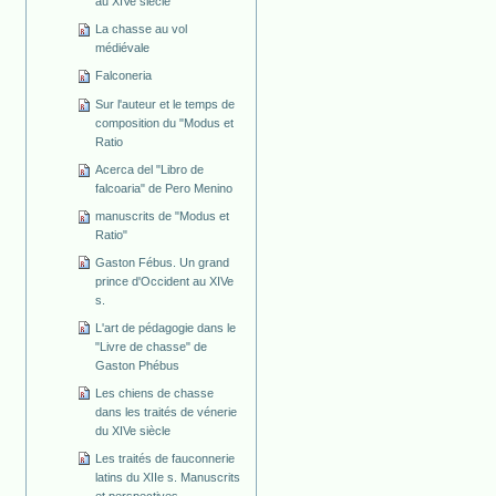
au XIVe siècle
La chasse au vol
médiévale
Falconeria
Sur l'auteur et le temps de
composition du "Modus et
Ratio
Acerca del "Libro de
falcoaria" de Pero Menino
manuscrits de "Modus et
Ratio"
Gaston Fébus. Un grand
prince d'Occident au XIVe
s.
L'art de pédagogie dans le
"Livre de chasse" de
Gaston Phébus
Les chiens de chasse
dans les traités de vénerie
du XIVe siècle
Les traités de fauconnerie
latins du XIIe s. Manuscrits
et perspectives