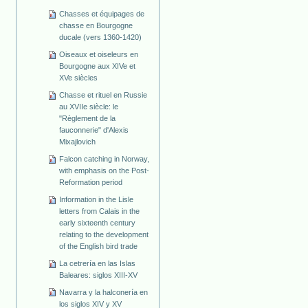
Chasses et équipages de
chasse en Bourgogne
ducale (vers 1360-1420)
Oiseaux et oiseleurs en
Bourgogne aux XIVe et
XVe siècles
Chasse et rituel en Russie
au XVIIe siècle: le
"Règlement de la
fauconnerie" d'Alexis
Mixajlovich
Falcon catching in Norway,
with emphasis on the Post-
Reformation period
Information in the Lisle
letters from Calais in the
early sixteenth century
relating to the development
of the English bird trade
La cetrería en las Islas
Baleares: siglos XIII-XV
Navarra y la halconería en
los siglos XIV y XV