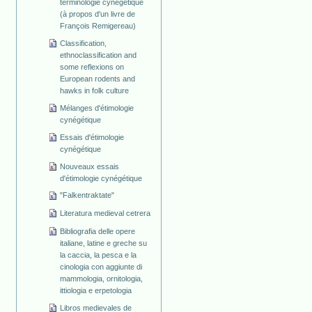
terminologie cynégétique
(à propos d'un livre de
François Remigereau)
Classification,
ethnoclassification and
some reflexions on
European rodents and
hawks in folk culture
Mélanges d'étimologie
cynégétique
Essais d'étimologie
cynégétique
Nouveaux essais
d'étimologie cynégétique
"Falkentraktate"
Literatura medieval cetrera
Bibliografia delle opere
italiane, latine e greche su
la caccia, la pesca e la
cinologia con aggiunte di
mammologia, ornitologia,
ittiologia e erpetologia
Libros medievales de