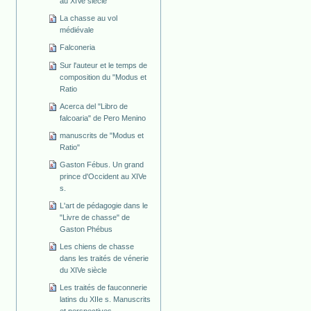
au XIVe siècle
La chasse au vol
médiévale
Falconeria
Sur l'auteur et le temps de
composition du "Modus et
Ratio
Acerca del "Libro de
falcoaria" de Pero Menino
manuscrits de "Modus et
Ratio"
Gaston Fébus. Un grand
prince d'Occident au XIVe
s.
L'art de pédagogie dans le
"Livre de chasse" de
Gaston Phébus
Les chiens de chasse
dans les traités de vénerie
du XIVe siècle
Les traités de fauconnerie
latins du XIIe s. Manuscrits
et perspectives