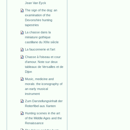
Jean Van Eyck
The sign of the dog: an
examination of the
Devonshire hunting
tapestries
La chasse dans la
miniature gothique
castillane du XIIIe siècle
La fauconnerie et l'art
Chasse à l'oiseau et cour
d'amour. Note sur deux
tableaux de Versailles et de
Dijon
Music, medicine and
morals: the iconography of
an early musical
instrument
Zum Darstellungsinhalt der
Reiterfibel aus Xanten
Hunting scenes in the art
of the Middle Ages and the
Renaissance