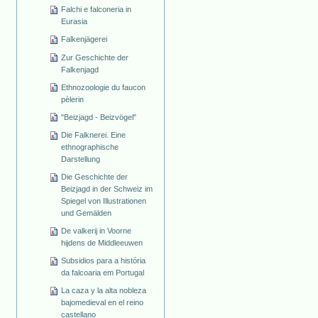
Falchi e falconeria in
Eurasia
Falkenjägerei
Zur Geschichte der
Falkenjagd
Ethnozoologie du faucon
pèlerin
"Beizjagd - Beizvögel"
Die Falknerei. Eine
ethnographische
Darstellung
Die Geschichte der
Beizjagd in der Schweiz im
Spiegel von Illustrationen
und Gemälden
De valkerij in Voorne
hijdens de Middleeuwen
Subsidios para a história
da falcoaria em Portugal
La caza y la alta nobleza
bajomedieval en el reino
castellano