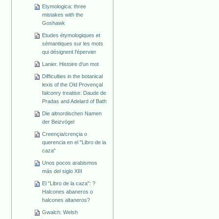
Etymologica: three
mistakes with the
Goshawk
Etudes étymologiques et
sémantiques sur les mots
qui désignent l'épervier
Lanier. Histoire d'un mot
Difficulties in the botanical
lexis of the Old Provençal
falconry treatise: Daude de
Pradas and Adelard of Bath
Die altnordischen Namen
der Beizvögel
Creençia/crençia o
querencia en el "Libro de la
caza"
Unos pocos arabismos
más del siglo XIII
El "Libro de la caza": ?
Halcones abaneros o
halcones altaneros?
Gwalch: Welsh