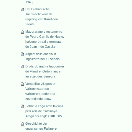
1343)
Het Brabantsche
Jachtrecht voor de
regering van Karel den
Stoute
Mayorarago y testamento
de Pedro Carrillo de Huete,
halconero real y cronista
de Juan II de Castilla
Aspetti della caccia in
Inghilterra nel XII secolo
Droits du maître fauconnier
de Flandre. Ordonnance
au sujet des veneurs
Verstelijke vliegers en
Valkenswaardse
valkenrers sedert de
zeventiende eeuw
Sobre la caça amb falcons
pels reis de Catalunya-
Aragó els segles XIII i XIV
Geschichte der
ungarischen Falknerei