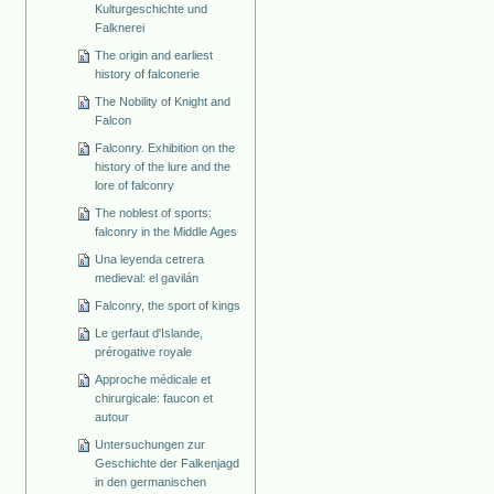
Kulturgeschichte und
Falknerei
The origin and earliest
history of falconerie
The Nobility of Knight and
Falcon
Falconry. Exhibition on the
history of the lure and the
lore of falconry
The noblest of sports:
falconry in the Middle Ages
Una leyenda cetrera
medieval: el gavilán
Falconry, the sport of kings
Le gerfaut d'Islande,
prérogative royale
Approche médicale et
chirurgicale: faucon et
autour
Untersuchungen zur
Geschichte der Falkenjagd
in den germanischen