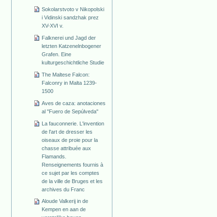
Sokolarstvoto v Nikopolski
i Vidinski sandzhak prez
XV-XVI v.
Falknerei und Jagd der
letzten Katzenelnbogener
Grafen. Eine
kulturgeschichtliche Studie
The Maltese Falcon:
Falconry in Malta 1239-
1500
Aves de caza: anotaciones
al "Fuero de Sepúlveda"
La fauconnerie. L'invention
de l'art de dresser les
oiseaux de proie pour la
chasse attribuée aux
Flamands.
Renseignements fournis à
ce sujet par les comptes
de la ville de Bruges et les
archives du Franc
Aloude Valkerij in de
Kempen en aan de