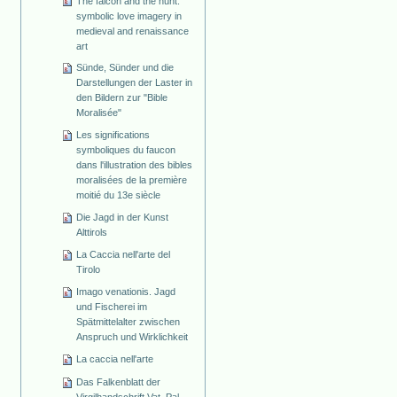
The falcon and the hunt:
symbolic love imagery in
medieval and renaissance
art
Sünde, Sünder und die
Darstellungen der Laster in
den Bildern zur "Bible
Moralisée"
Les significations
symboliques du faucon
dans l'illustration des bibles
moralisées de la première
moitié du 13e siècle
Die Jagd in der Kunst
Alttirols
La Caccia nell'arte del
Tirolo
Imago venationis. Jagd
und Fischerei im
Spätmittelalter zwischen
Anspruch und Wirklichkeit
La caccia nell'arte
Das Falkenblatt der
Virgilhandschrift Vat. Pal.