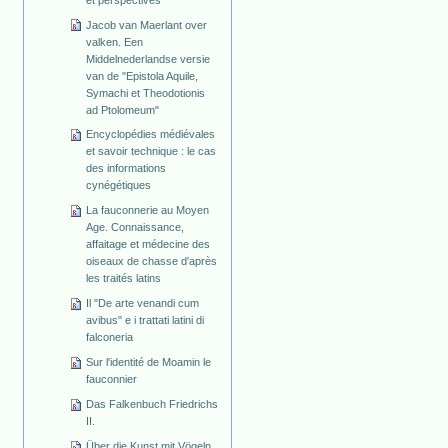
Jacob van Maerlant over
valken. Een
Middelnederlandse versie
van de "Epistola Aquile,
Symachi et Theodotionis
ad Ptolomeum"
Encyclopédies médiévales
et savoir technique : le cas
des informations
cynégétiques
La fauconnerie au Moyen
Age. Connaissance,
affaitage et médecine des
oiseaux de chasse d'après
les traités latins
Il "De arte venandi cum
avibus" e i trattati latini di
falconeria
Sur l'identité de Moamin le
fauconnier
Das Falkenbuch Friedrichs
II.
Über die Kunst mit Vögeln