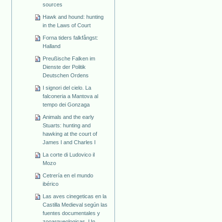
sources
Hawk and hound: hunting
in the Laws of Court
Forna tiders falkfångst:
Halland
Preußische Falken im
Dienste der Politik
Deutschen Ordens
I signori del cielo. La
falconeria a Mantova al
tempo dei Gonzaga
Animals and the early
Stuarts: hunting and
hawking at the court of
James I and Charles I
La corte di Ludovico il
Mozo
Cetrería en el mundo
ibérico
Las aves cinegeticas en la
Castilla Medieval según las
fuentes documentales y
zooarqueologicas. Un