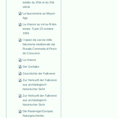
inédits du XIVe et du XVe
siècle
La fauconnerie au Moyen
Age
La chasse au vol au fil des
temps. 5 juin-23 octobre
1994
I rapaci da caccia nella
falconeria medioevale dai
Ruralia Commoda di Pictro
de Crescenzi
La chasse
Der Gerfalke
Geschichte der Falknerei
Zur Herkunft der Falknerei
aus archäologisch-
historischer Sicht
Zur Herkunft der Falknerei
aus archäologisch-
historischer Sicht
Die Raubvögel Europas.
Naturgeschichte,