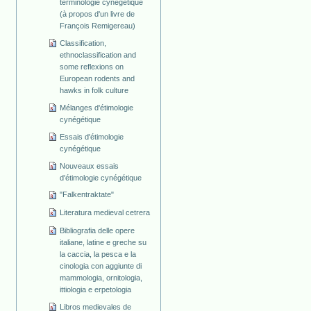
terminologie cynégétique
(à propos d'un livre de
François Remigereau)
Classification,
ethnoclassification and
some reflexions on
European rodents and
hawks in folk culture
Mélanges d'étimologie
cynégétique
Essais d'étimologie
cynégétique
Nouveaux essais
d'étimologie cynégétique
"Falkentraktate"
Literatura medieval cetrera
Bibliografia delle opere
italiane, latine e greche su
la caccia, la pesca e la
cinologia con aggiunte di
mammologia, ornitologia,
ittiologia e erpetologia
Libros medievales de