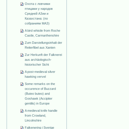
Охота с ловчими
птицами у народов
Средней АЗии и
Казахстана: (по
собраниям МАЗ)
A bird whistle from Roche
Castle, Carmarthenshire
Zum Darstellungsinhalt der
Reiterfibel aus Xanten
Zur Herkunft der Falknerei
aus archäologisch-
historischer Sicht
A post-medieval silver
hawking vervel
Some remarks on the
occurence of Buzzard
(Buteo buteo) and
Goshawk (Accipiter
gentilis) in Europe
A medieval knife handle
from Crowland,
Lincolnshire
Falkenering i Sverige