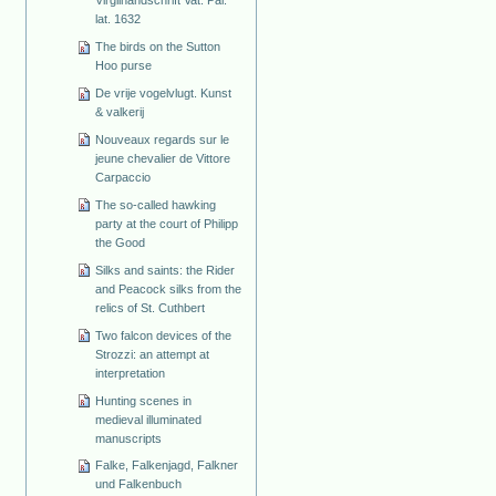
lat. 1632
The birds on the Sutton
Hoo purse
De vrije vogelvlugt. Kunst
& valkerij
Nouveaux regards sur le
jeune chevalier de Vittore
Carpaccio
The so-called hawking
party at the court of Philipp
the Good
Silks and saints: the Rider
and Peacock silks from the
relics of St. Cuthbert
Two falcon devices of the
Strozzi: an attempt at
interpretation
Hunting scenes in
medieval illuminated
manuscripts
Falke, Falkenjagd, Falkner
und Falkenbuch