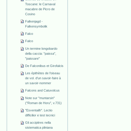
Toscane: le Carnaval
macabre de Picro de
Cosino
Falkenjagd -
Falkensymbolik
Falco
Falco
Un termine longobardo
della caccia: "paissa",
"paissare"
De Falconibus et Girofalcis
Les épithètes de l'oiseau
de vol. d'un savoir-faire à
un savoir-nommer
Falcons and Catuvolcus
Note sur "muntarsin"
("Roman de Horu", v.731)
"Esventailh". Lectio
difficilior e test tecnici
Gli accipitres nella
sistematica pliniana