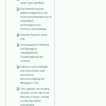
under Ingre järnålder
Pozostatości kostne
ptaków drapieznych we
wczesnośredniowiecznych
materiałach
archeologicznych
Pomorza Zachodniego
Clement Paston's hawk
ring
Archäologische Hinweise
auf Beizjagd in
mittelalterlichen
Fundkomplexen der
Schweiz
Falknerei in Archäologie
und Geschichte unter
besonderer
Berücksichtigung der
Beizjagd in Tirol
The calendar and hunting
mosaics of the villa of the
falconer in Argos. A study
in early Byzantine
iconography