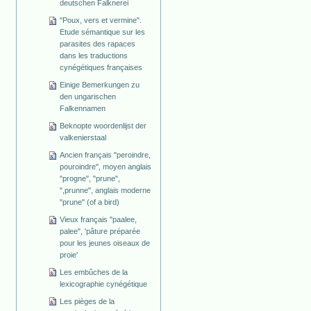
deutschen Falknerei
"Poux, vers et vermine".
Etude sémantique sur les
parasites des rapaces
dans les traductions
cynégétiques françaises
Einige Bemerkungen zu
den ungarischen
Falkennamen
Beknopte woordenlijst der
valkenierstaal
Ancien français "peroindre,
pouroindre", moyen anglais
"progne", "prune",
",prunne", anglais moderne
"prune" (of a bird)
Vieux français "paalee,
palee", 'pâture préparée
pour les jeunes oiseaux de
proie'
Les embûches de la
lexicographie cynégétique
Les pièges de la