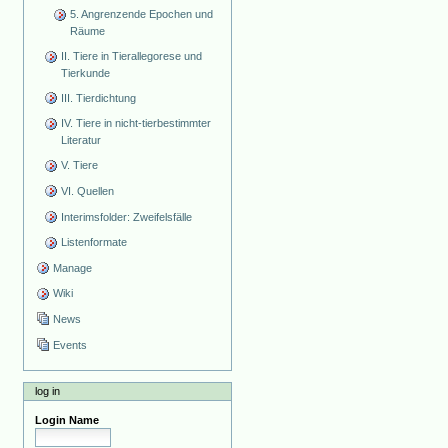
5. Angrenzende Epochen und
Räume
II. Tiere in Tierallegorese und
Tierkunde
III. Tierdichtung
IV. Tiere in nicht-tierbestimmter
Literatur
V. Tiere
VI. Quellen
Interimsfolder: Zweifelsfälle
Listenformate
Manage
Wiki
News
Events
log in
Login Name