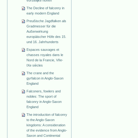
vorstelijke hoven
The Decline of falconry in
early modern England
Preußische Jagdfalken als
Gradmesser für die
Außenwirkung
europäischer Höfe des 15.
und 16. Jahrhunderts
Espaces sauvages et
chasses royales dans le
Nord de la Francie, VIIe-
IXe siècles
The crane and the
gyrfalcon in Anglo-Saxon
England
Falconers, fowlers and
nobles: The sport of
falconry in Anglo-Saxon
England
The introduction of falconry
to the Anglo-Saxon
kingdoms: A consideration
of the evidence from Anglo-
Saxon and Continental