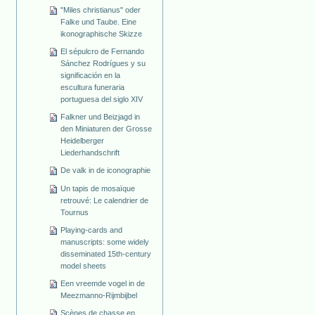
"Miles christianus" oder
Falke und Taube. Eine
ikonographische Skizze
El sépulcro de Fernando
Sánchez Rodrígues y su
significación en la
escultura funeraria
portuguesa del siglo XIV
Falkner und Beizjagd in
den Miniaturen der Grosse
Heidelberger
Liederhandschrift
De valk in de iconographie
Un tapis de mosaïque
retrouvé: Le calendrier de
Tournus
Playing-cards and
manuscripts: some widely
disseminated 15th-century
model sheets
Een vreemde vogel in de
Meezmanno-Rijmbijbel
Scènes de chasse en