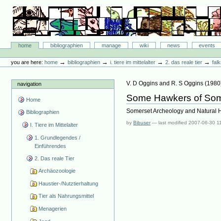
Skip
to
content.
|
Skip
Bibliographie-Portal
to
Sections
home
bibliographien
manage
wiki
news
events
navigation
Personal
tools
→
→
→
→
you are here:
home
bibliographien
i. tiere im mittelalter
2. das reale tier
fal
V. D Oggins and R. S Oggins
(
1980
navigation
Some Hawkers of Som
Home
Somerset Archeology and Natural Hi
Bibliographien
by
Bibuser
—
last modified
2007-06-30 1
I. Tiere im Mittelalter
1. Grundlegendes /
Einführendes
2. Das reale Tier
Archäozoologie
Haustier-/Nutztierhaltung
Tier als Nahrungsmittel
Menagerien