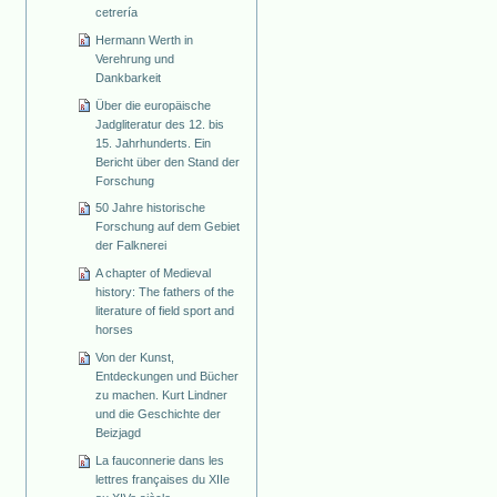
cetrería
Hermann Werth in
Verehrung und
Dankbarkeit
Über die europäische
Jadgliteratur des 12. bis
15. Jahrhunderts. Ein
Bericht über den Stand der
Forschung
50 Jahre historische
Forschung auf dem Gebiet
der Falknerei
A chapter of Medieval
history: The fathers of the
literature of field sport and
horses
Von der Kunst,
Entdeckungen und Bücher
zu machen. Kurt Lindner
und die Geschichte der
Beizjagd
La fauconnerie dans les
lettres françaises du XIIe