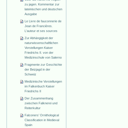
zu jagen. Kommentar zur
lateinischen und deutschen
Ausgabe
Le Livre de fauconnerie de
Jean de Francières.
L'auteur et ses sources
Zur Abhängigkeit der
naturwissenschaftlichen
Vorstellungen Kaiser
Friedrichs II. von der
Medizinschule von Salerno
Fragmente zur Geschichte
der Beizjagd in der
Schweiz
Medizinische Vorstellungen
im Falkenbuch Kaiser
Friedrichs II
Der Zusammenhang
zwischen Falknerei und
Reiterkultur
Falconers’ Ornithological
Classification in Medieval
Spain