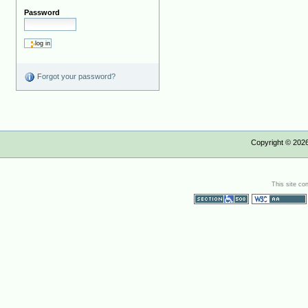
Password
Forgot your password?
Copyright ©
202
This site co
Section 508
WCAG