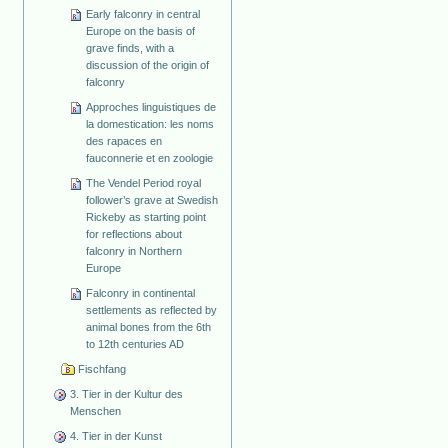
Early falconry in central
Europe on the basis of
grave finds, with a
discussion of the origin of
falconry
Approches linguistiques de
la domestication: les noms
des rapaces en
fauconnerie et en zoologie
The Vendel Period royal
follower’s grave at Swedish
Rickeby as starting point
for reflections about
falconry in Northern
Europe
Falconry in continental
settlements as reflected by
animal bones from the 6th
to 12th centuries AD
Fischfang
3. Tier in der Kultur des
Menschen
4. Tier in der Kunst