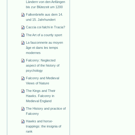
Ländern von den Anfängen
bis zur Blütezeit um 1200
Falkenbriefe aus dem 14.
und 15. Jahrhundert
Caccia coi falchi in Tracia?
The Art of a courtly sport
La fauconnerie au moyen
âge et dans les temps
modernes
Falconry: Neglected
aspect of the history of
psychology
Falconry and Medieval
Views of Nature
The Kings and Their
Hawks. Falconry in
Medieval England
The History and practice of
Falconry
Hawks and horse-
trappings: the insignia of
rank