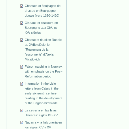
Chasses et équipages de
chasse en Bourgogne
ducale (vers 1360-1420)
Oiseaux et oiseleurs en
Bourgogne aux XIVe et
XVe siècles
Chasse et rituel en Russie
au XVIIe siècle: le
"Règlement de la
fauconnerie" d'Alexis
Mixajlovich
Falcon catching in Norway,
with emphasis on the Post-
Reformation period
Information in the Lisle
letters from Calais in the
early sixteenth century
relating to the development
of the English bird trade
La cetrería en las Islas
Baleares: siglos XIII-XV
Navarra y la halconería en
los siglos XIV y XV