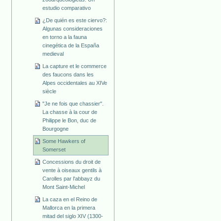
estudio comparativo
¿De quién es este ciervo?:
Algunas consideraciones
en torno a la fauna
cinegética de la España
medieval
La capture et le commerce
des faucons dans les
Alpes occidentales au XIVe
siècle
"Je ne fois que chassier".
La chasse à la cour de
Philippe le Bon, duc de
Bourgogne
Some Hawkers of
Somerset
Concessions du droit de
vente à oiseaux gentils à
Carolles par l'abbayz du
Mont Saint-Michel
La caza en el Reino de
Mallorca en la primera
mitad del siglo XIV (1300-