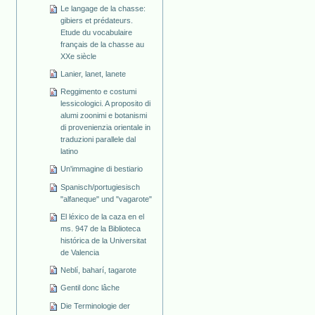
Le langage de la chasse:
gibiers et prédateurs.
Etude du vocabulaire
français de la chasse au
XXe siècle
Lanier, lanet, lanete
Reggimento e costumi
lessicologici. A proposito di
alumi zoonimi e botanismi
di provenienzia orientale in
traduzioni parallele dal
latino
Un'immagine di bestiario
Spanisch/portugiesisch
"alfaneque" und "vagarote"
El léxico de la caza en el
ms. 947 de la Biblioteca
histórica de la Universitat
de Valencia
Neblí, baharí, tagarote
Gentil donc lâche
Die Terminologie der