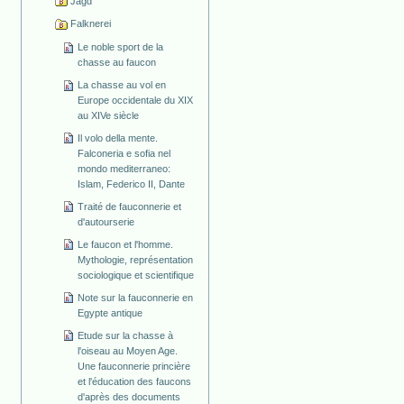
Jagd
Falknerei
Le noble sport de la
chasse au faucon
La chasse au vol en
Europe occidentale du XIX
au XIVe siècle
Il volo della mente.
Falconeria e sofia nel
mondo mediterraneo:
Islam, Federico II, Dante
Traité de fauconnerie et
d'autourserie
Le faucon et l'homme.
Mythologie, représentation
sociologique et scientifique
Note sur la fauconnerie en
Egypte antique
Etude sur la chasse à
l'oiseau au Moyen Age.
Une fauconnerie princière
et l'éducation des faucons
d'après des documents