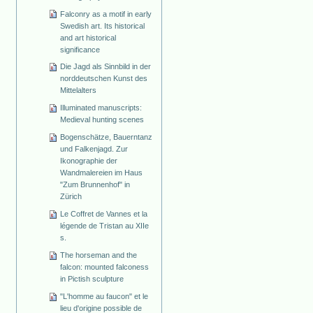
Falconry as a motif in early
Swedish art. Its historical
and art historical
significance
Die Jagd als Sinnbild in der
norddeutschen Kunst des
Mittelalters
Illuminated manuscripts:
Medieval hunting scenes
Bogenschätze, Bauerntanz
und Falkenjagd. Zur
Ikonographie der
Wandmalereien im Haus
"Zum Brunnenhof" in
Zürich
Le Coffret de Vannes et la
légende de Tristan au XIIe
s.
The horseman and the
falcon: mounted falconess
in Pictish sculpture
"L'homme au faucon" et le
lieu d'origine possible de