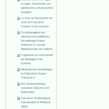
zu jagen. Kommentar zur
lateinischen und deutschen
Ausgabe
Le Livre de fauconnerie de
Jean de Francières.
L'auteur et ses sources
Zur Abhängigkeit der
naturwissenschaftlichen
Vorstellungen Kaiser
Friedrichs II. von der
Medizinschule von Salerno
Fragmente zur Geschichte
der Beizjagd in der
Schweiz
Medizinische Vorstellungen
im Falkenbuch Kaiser
Friedrichs II
Der Zusammenhang
zwischen Falknerei und
Reiterkultur
Falconers’ Ornithological
Classification in Medieval
Spain