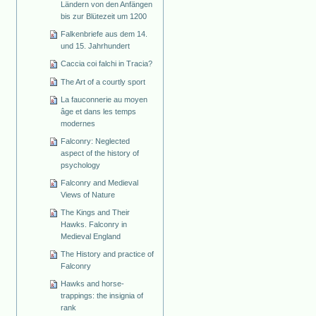
Ländern von den Anfängen
bis zur Blütezeit um 1200
Falkenbriefe aus dem 14.
und 15. Jahrhundert
Caccia coi falchi in Tracia?
The Art of a courtly sport
La fauconnerie au moyen
âge et dans les temps
modernes
Falconry: Neglected
aspect of the history of
psychology
Falconry and Medieval
Views of Nature
The Kings and Their
Hawks. Falconry in
Medieval England
The History and practice of
Falconry
Hawks and horse-
trappings: the insignia of
rank