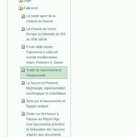
Jagd
Falknerei
Le noble sport de la
chasse au faucon
La chasse au vol en
Europe occidentale du XIX
au XIVe siècle
Il volo della mente.
Falconeria e sofia nel
mondo mediterraneo:
Islam, Federico II, Dante
Traité de fauconnerie et
d'autourserie
Le faucon et l'homme.
Mythologie, représentation
sociologique et scientifique
Note sur la fauconnerie en
Egypte antique
Etude sur la chasse à
l'oiseau au Moyen Age.
Une fauconnerie princière
et l'éducation des faucons
d'après des documents