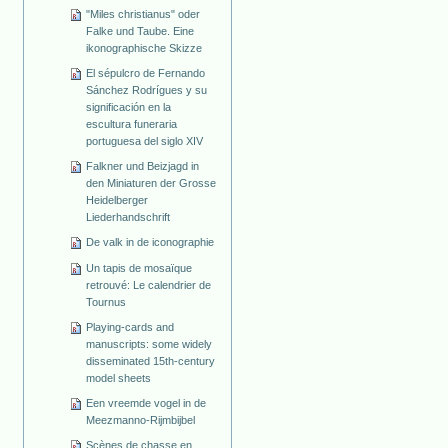
"Miles christianus" oder
Falke und Taube. Eine
ikonographische Skizze
El sépulcro de Fernando
Sánchez Rodrígues y su
significación en la
escultura funeraria
portuguesa del siglo XIV
Falkner und Beizjagd in
den Miniaturen der Grosse
Heidelberger
Liederhandschrift
De valk in de iconographie
Un tapis de mosaïque
retrouvé: Le calendrier de
Tournus
Playing-cards and
manuscripts: some widely
disseminated 15th-century
model sheets
Een vreemde vogel in de
Meezmanno-Rijmbijbel
Scènes de chasse en