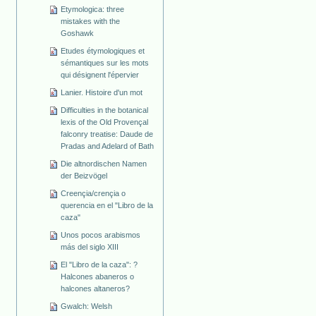
Etymologica: three
mistakes with the
Goshawk
Etudes étymologiques et
sémantiques sur les mots
qui désignent l'épervier
Lanier. Histoire d'un mot
Difficulties in the botanical
lexis of the Old Provençal
falconry treatise: Daude de
Pradas and Adelard of Bath
Die altnordischen Namen
der Beizvögel
Creençia/crençia o
querencia en el "Libro de la
caza"
Unos pocos arabismos
más del siglo XIII
El "Libro de la caza": ?
Halcones abaneros o
halcones altaneros?
Gwalch: Welsh