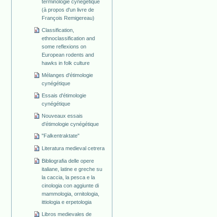
terminologie cynégétique
(à propos d'un livre de
François Remigereau)
Classification,
ethnoclassification and
some reflexions on
European rodents and
hawks in folk culture
Mélanges d'étimologie
cynégétique
Essais d'étimologie
cynégétique
Nouveaux essais
d'étimologie cynégétique
"Falkentraktate"
Literatura medieval cetrera
Bibliografia delle opere
italiane, latine e greche su
la caccia, la pesca e la
cinologia con aggiunte di
mammologia, ornitologia,
ittiologia e erpetologia
Libros medievales de