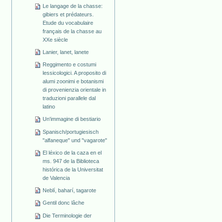
Le langage de la chasse:
gibiers et prédateurs.
Etude du vocabulaire
français de la chasse au
XXe siècle
Lanier, lanet, lanete
Reggimento e costumi
lessicologici. A proposito di
alumi zoonimi e botanismi
di provenienzia orientale in
traduzioni parallele dal
latino
Un'immagine di bestiario
Spanisch/portugiesisch
"alfaneque" und "vagarote"
El léxico de la caza en el
ms. 947 de la Biblioteca
histórica de la Universitat
de Valencia
Neblí, baharí, tagarote
Gentil donc lâche
Die Terminologie der