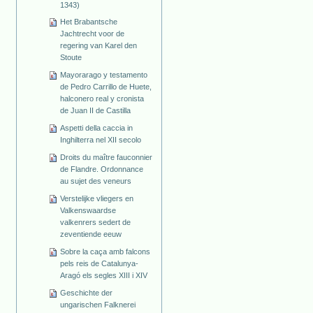
1343)
Het Brabantsche
Jachtrecht voor de
regering van Karel den
Stoute
Mayorarago y testamento
de Pedro Carrillo de Huete,
halconero real y cronista
de Juan II de Castilla
Aspetti della caccia in
Inghilterra nel XII secolo
Droits du maître fauconnier
de Flandre. Ordonnance
au sujet des veneurs
Verstelijke vliegers en
Valkenswaardse
valkenrers sedert de
zeventiende eeuw
Sobre la caça amb falcons
pels reis de Catalunya-
Aragó els segles XIII i XIV
Geschichte der
ungarischen Falknerei