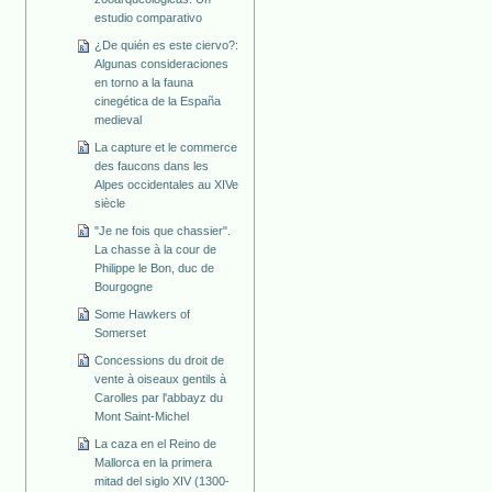
estudio comparativo
¿De quién es este ciervo?:
Algunas consideraciones
en torno a la fauna
cinegética de la España
medieval
La capture et le commerce
des faucons dans les
Alpes occidentales au XIVe
siècle
"Je ne fois que chassier".
La chasse à la cour de
Philippe le Bon, duc de
Bourgogne
Some Hawkers of
Somerset
Concessions du droit de
vente à oiseaux gentils à
Carolles par l'abbayz du
Mont Saint-Michel
La caza en el Reino de
Mallorca en la primera
mitad del siglo XIV (1300-