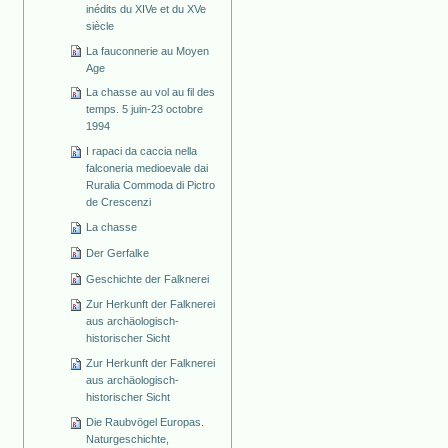
inédits du XIVe et du XVe
siècle
La fauconnerie au Moyen
Age
La chasse au vol au fil des
temps. 5 juin-23 octobre
1994
I rapaci da caccia nella
falconeria medioevale dai
Ruralia Commoda di Pictro
de Crescenzi
La chasse
Der Gerfalke
Geschichte der Falknerei
Zur Herkunft der Falknerei
aus archäologisch-
historischer Sicht
Zur Herkunft der Falknerei
aus archäologisch-
historischer Sicht
Die Raubvögel Europas.
Naturgeschichte,