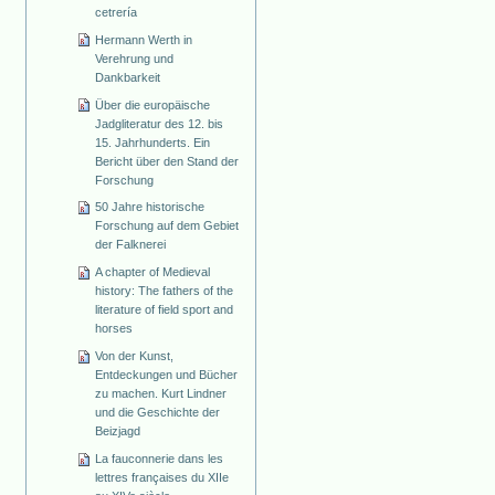
cetrería
Hermann Werth in
Verehrung und
Dankbarkeit
Über die europäische
Jadgliteratur des 12. bis
15. Jahrhunderts. Ein
Bericht über den Stand der
Forschung
50 Jahre historische
Forschung auf dem Gebiet
der Falknerei
A chapter of Medieval
history: The fathers of the
literature of field sport and
horses
Von der Kunst,
Entdeckungen und Bücher
zu machen. Kurt Lindner
und die Geschichte der
Beizjagd
La fauconnerie dans les
lettres françaises du XIIe