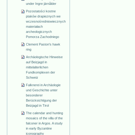
under Ingre järnålder
Pozostatości kostne
ptaków drapieznych we
wczesnośredniowiecznych
materiałach
archeologicznych
Pomorza Zachodniego
Clement Paston's hawk
ring
Archäologische Hinweise
auf Beizjagd in
mittelalterlichen
Fundkomplexen der
Schweiz
Falknerei in Archäologie
und Geschichte unter
besonderer
Berücksichtigung der
Beizjagd in Tirol
The calendar and hunting
mosaics of the villa of the
falconer in Argos. A study
in early Byzantine
iconography