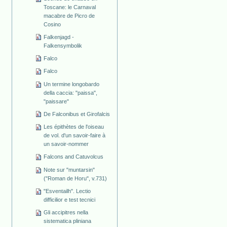
Toscane: le Carnaval
macabre de Picro de
Cosino
Falkenjagd -
Falkensymbolik
Falco
Falco
Un termine longobardo
della caccia: "paissa",
"paissare"
De Falconibus et Girofalcis
Les épithètes de l'oiseau
de vol. d'un savoir-faire à
un savoir-nommer
Falcons and Catuvolcus
Note sur "muntarsin"
("Roman de Horu", v.731)
"Esventailh". Lectio
difficilior e test tecnici
Gli accipitres nella
sistematica pliniana