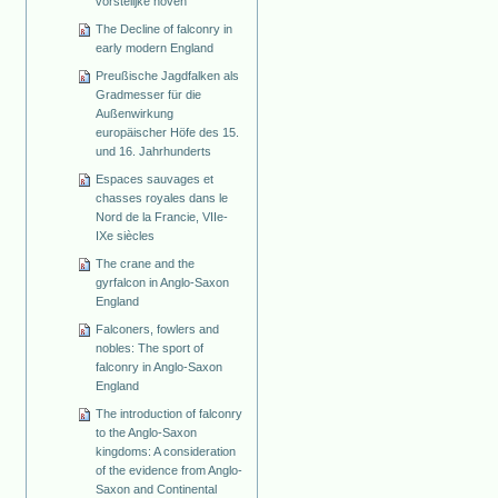
vorstelijke hoven
The Decline of falconry in
early modern England
Preußische Jagdfalken als
Gradmesser für die
Außenwirkung
europäischer Höfe des 15.
und 16. Jahrhunderts
Espaces sauvages et
chasses royales dans le
Nord de la Francie, VIIe-
IXe siècles
The crane and the
gyrfalcon in Anglo-Saxon
England
Falconers, fowlers and
nobles: The sport of
falconry in Anglo-Saxon
England
The introduction of falconry
to the Anglo-Saxon
kingdoms: A consideration
of the evidence from Anglo-
Saxon and Continental