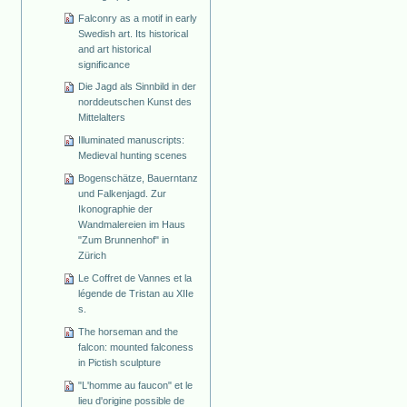
Falconry as a motif in early
Swedish art. Its historical
and art historical
significance
Die Jagd als Sinnbild in der
norddeutschen Kunst des
Mittelalters
Illuminated manuscripts:
Medieval hunting scenes
Bogenschätze, Bauerntanz
und Falkenjagd. Zur
Ikonographie der
Wandmalereien im Haus
"Zum Brunnenhof" in
Zürich
Le Coffret de Vannes et la
légende de Tristan au XIIe
s.
The horseman and the
falcon: mounted falconess
in Pictish sculpture
"L'homme au faucon" et le
lieu d'origine possible de