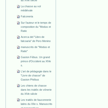
au XIVe siècle
La chasse au vol
médiévale
Falconeria
Sur l'auteur et le temps de
composition du "Modus et
Ratio
Acerca del "Libro de
falcoaria" de Pero Menino
manuscrits de "Modus et
Ratio"
Gaston Fébus. Un grand
prince d'Occident au XIVe
s.
L'art de pédagogie dans le
"Livre de chasse" de
Gaston Phébus
Les chiens de chasse
dans les traités de vénerie
du XIVe siècle
Les traités de fauconnerie
latins du XIIe s. Manuscrits
et perspectives