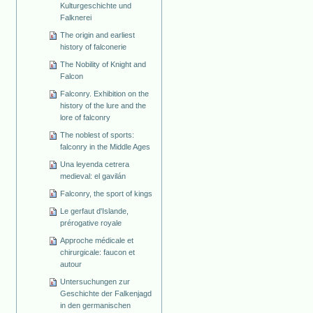
Kulturgeschichte und
Falknerei
The origin and earliest
history of falconerie
The Nobility of Knight and
Falcon
Falconry. Exhibition on the
history of the lure and the
lore of falconry
The noblest of sports:
falconry in the Middle Ages
Una leyenda cetrera
medieval: el gavilán
Falconry, the sport of kings
Le gerfaut d'Islande,
prérogative royale
Approche médicale et
chirurgicale: faucon et
autour
Untersuchungen zur
Geschichte der Falkenjagd
in den germanischen