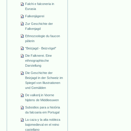
Falchi e falconeria in
Eurasia
Falkenjägerei
Zur Geschichte der
Falkenjagd
Ethnozoologie du faucon
pèlerin
"Beizjagd - Beizvögel"
Die Falknerei. Eine
ethnographische
Darstellung
Die Geschichte der
Beizjagd in der Schweiz im
Spiegel von Illustrationen
und Gemälden
De valkerij in Voorne
hijdens de Middleeuwen
Subsidios para a história
da falcoaria em Portugal
La caza y la alta nobleza
bajomedieval en el reino
castellano