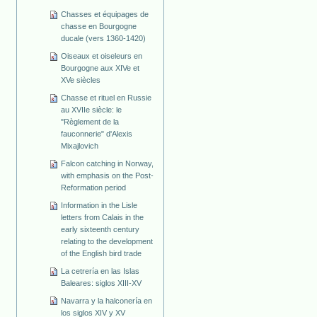
Chasses et équipages de
chasse en Bourgogne
ducale (vers 1360-1420)
Oiseaux et oiseleurs en
Bourgogne aux XIVe et
XVe siècles
Chasse et rituel en Russie
au XVIIe siècle: le
"Règlement de la
fauconnerie" d'Alexis
Mixajlovich
Falcon catching in Norway,
with emphasis on the Post-
Reformation period
Information in the Lisle
letters from Calais in the
early sixteenth century
relating to the development
of the English bird trade
La cetrería en las Islas
Baleares: siglos XIII-XV
Navarra y la halconería en
los siglos XIV y XV