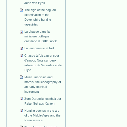
Jean Van Eyck
The sign of the dog: an
examination of the
Devonshire hunting
tapestries
La chasse dans la
miniature gothique
castillane du XIIIe siècle
La fauconnerie et l'art
Chasse à l'oiseau et cour
d'amour. Note sur deux
tableaux de Versailles et de
Dijon
Music, medicine and
morals: the iconography of
an early musical
instrument
Zum Darstellungsinhalt der
Reiterfibel aus Xanten
Hunting scenes in the art
of the Middle Ages and the
Renaissance