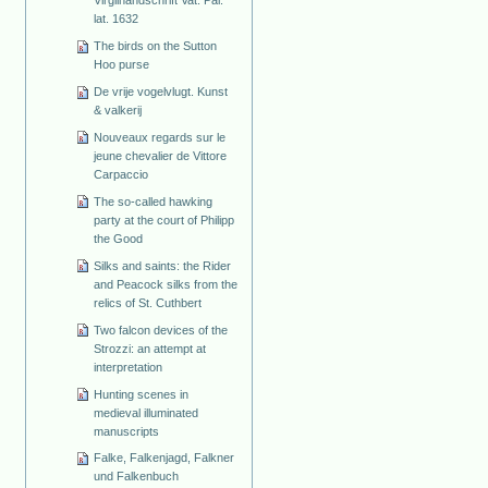
lat. 1632
The birds on the Sutton
Hoo purse
De vrije vogelvlugt. Kunst
& valkerij
Nouveaux regards sur le
jeune chevalier de Vittore
Carpaccio
The so-called hawking
party at the court of Philipp
the Good
Silks and saints: the Rider
and Peacock silks from the
relics of St. Cuthbert
Two falcon devices of the
Strozzi: an attempt at
interpretation
Hunting scenes in
medieval illuminated
manuscripts
Falke, Falkenjagd, Falkner
und Falkenbuch