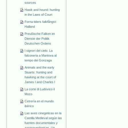
sources
Hawk and hound: hunting
in the Laws of Court
Forna tiders falkfångst:
Halland
Preußische Falken im
Dienste der Politik
Deutschen Ordens
I signori del cielo. La
falconeria a Mantova al
tempo dei Gonzaga
Animals and the early
Stuarts: hunting and
hawking at the court of
James I and Charles I
La corte di Ludovico il
Mozo
Cetrería en el mundo
ibérico
Las aves cinegeticas en la
Castilla Medieval según las
fuentes documentales y
zooarqueologicas. Un