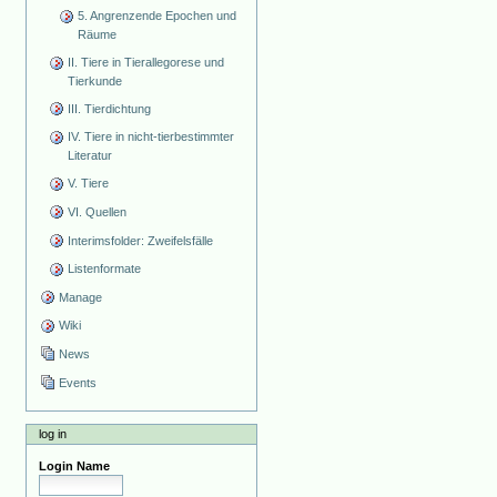
5. Angrenzende Epochen und
Räume
II. Tiere in Tierallegorese und
Tierkunde
III. Tierdichtung
IV. Tiere in nicht-tierbestimmter
Literatur
V. Tiere
VI. Quellen
Interimsfolder: Zweifelsfälle
Listenformate
Manage
Wiki
News
Events
log in
Login Name