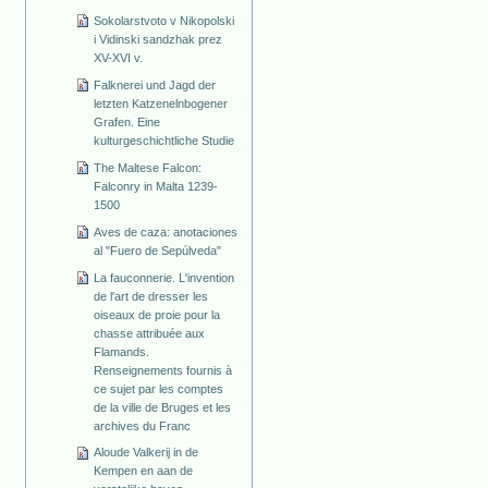
Sokolarstvoto v Nikopolski
i Vidinski sandzhak prez
XV-XVI v.
Falknerei und Jagd der
letzten Katzenelnbogener
Grafen. Eine
kulturgeschichtliche Studie
The Maltese Falcon:
Falconry in Malta 1239-
1500
Aves de caza: anotaciones
al "Fuero de Sepúlveda"
La fauconnerie. L'invention
de l'art de dresser les
oiseaux de proie pour la
chasse attribuée aux
Flamands.
Renseignements fournis à
ce sujet par les comptes
de la ville de Bruges et les
archives du Franc
Aloude Valkerij in de
Kempen en aan de