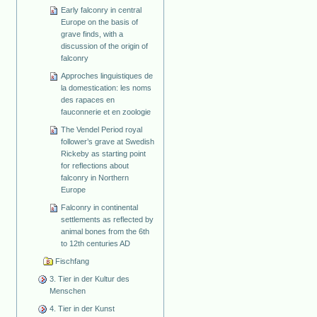
Early falconry in central
Europe on the basis of
grave finds, with a
discussion of the origin of
falconry
Approches linguistiques de
la domestication: les noms
des rapaces en
fauconnerie et en zoologie
The Vendel Period royal
follower’s grave at Swedish
Rickeby as starting point
for reflections about
falconry in Northern
Europe
Falconry in continental
settlements as reflected by
animal bones from the 6th
to 12th centuries AD
Fischfang
3. Tier in der Kultur des
Menschen
4. Tier in der Kunst