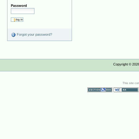
Password
Forgot your password?
Copyright ©
202
This site co
Section 508
WCAG