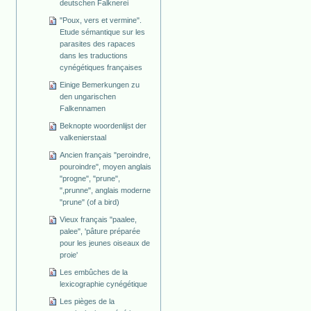
deutschen Falknerei
"Poux, vers et vermine".
Etude sémantique sur les
parasites des rapaces
dans les traductions
cynégétiques françaises
Einige Bemerkungen zu
den ungarischen
Falkennamen
Beknopte woordenlijst der
valkenierstaal
Ancien français "peroindre,
pouroindre", moyen anglais
"progne", "prune",
",prunne", anglais moderne
"prune" (of a bird)
Vieux français "paalee,
palee", 'pâture préparée
pour les jeunes oiseaux de
proie'
Les embûches de la
lexicographie cynégétique
Les pièges de la