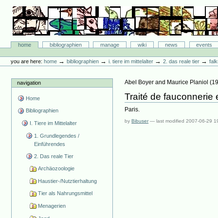
Skip
to
content.
|
Skip
Bibliographie-Portal
to
Sections
home
bibliographien
manage
wiki
news
events
navigation
Personal
tools
→
→
→
→
you are here:
home
bibliographien
i. tiere im mittelalter
2. das reale tier
fal
Abel Boyer and Maurice Planiol
(
1
navigation
Traité de fauconnerie 
Home
Paris.
Bibliographien
by
Bibuser
—
last modified
2007-06-29 1
I. Tiere im Mittelalter
1. Grundlegendes /
Einführendes
2. Das reale Tier
Archäozoologie
Haustier-/Nutztierhaltung
Tier als Nahrungsmittel
Menagerien