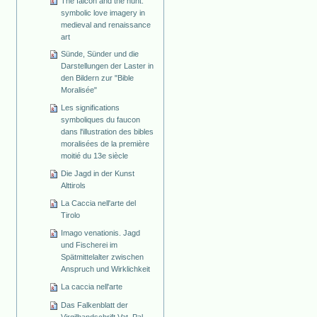
The falcon and the hunt:
symbolic love imagery in
medieval and renaissance
art
Sünde, Sünder und die
Darstellungen der Laster in
den Bildern zur "Bible
Moralisée"
Les significations
symboliques du faucon
dans l'illustration des bibles
moralisées de la première
moitié du 13e siècle
Die Jagd in der Kunst
Alttirols
La Caccia nell'arte del
Tirolo
Imago venationis. Jagd
und Fischerei im
Spätmittelalter zwischen
Anspruch und Wirklichkeit
La caccia nell'arte
Das Falkenblatt der
Virgilhandschrift Vat. Pal.