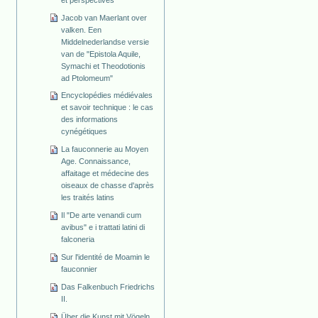
Jacob van Maerlant over
valken. Een
Middelnederlandse versie
van de "Epistola Aquile,
Symachi et Theodotionis
ad Ptolomeum"
Encyclopédies médiévales
et savoir technique : le cas
des informations
cynégétiques
La fauconnerie au Moyen
Age. Connaissance,
affaitage et médecine des
oiseaux de chasse d'après
les traités latins
Il "De arte venandi cum
avibus" e i trattati latini di
falconeria
Sur l'identité de Moamin le
fauconnier
Das Falkenbuch Friedrichs
II.
Über die Kunst mit Vögeln