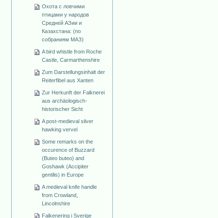
Охота с ловчими
птицами у народов
Средней АЗии и
Казахстана: (по
собраниям МАЗ)
A bird whistle from Roche
Castle, Carmarthenshire
Zum Darstellungsinhalt der
Reiterfibel aus Xanten
Zur Herkunft der Falknerei
aus archäologisch-
historischer Sicht
A post-medieval silver
hawking vervel
Some remarks on the
occurence of Buzzard
(Buteo buteo) and
Goshawk (Accipiter
gentilis) in Europe
A medieval knife handle
from Crowland,
Lincolnshire
Falkenering i Sverige