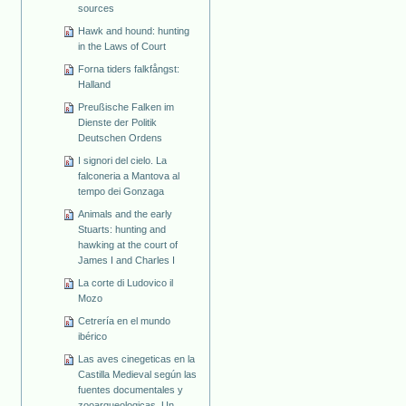
sources
Hawk and hound: hunting
in the Laws of Court
Forna tiders falkfångst:
Halland
Preußische Falken im
Dienste der Politik
Deutschen Ordens
I signori del cielo. La
falconeria a Mantova al
tempo dei Gonzaga
Animals and the early
Stuarts: hunting and
hawking at the court of
James I and Charles I
La corte di Ludovico il
Mozo
Cetrería en el mundo
ibérico
Las aves cinegeticas en la
Castilla Medieval según las
fuentes documentales y
zooarqueologicas. Un