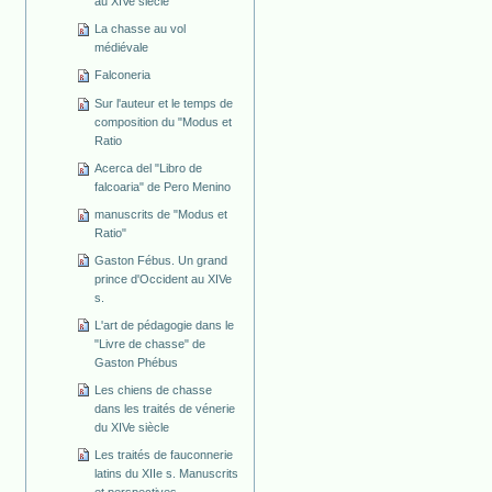
au XIVe siècle
La chasse au vol
médiévale
Falconeria
Sur l'auteur et le temps de
composition du "Modus et
Ratio
Acerca del "Libro de
falcoaria" de Pero Menino
manuscrits de "Modus et
Ratio"
Gaston Fébus. Un grand
prince d'Occident au XIVe
s.
L'art de pédagogie dans le
"Livre de chasse" de
Gaston Phébus
Les chiens de chasse
dans les traités de vénerie
du XIVe siècle
Les traités de fauconnerie
latins du XIIe s. Manuscrits
et perspectives