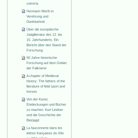
cetrería
Hermann Werth in
Verehrung und
Dankbarkeit
Über die europäische
Jadgliteratur des 12. bis
15. Jahrhunderts. Ein
Bericht über den Stand der
Forschung
50 Jahre historische
Forschung auf dem Gebiet
der Falknerei
A chapter of Medieval
history: The fathers of the
literature of field sport and
horses
Von der Kunst,
Entdeckungen und Bücher
zu machen. Kurt Lindner
und die Geschichte der
Beizjagd
La fauconnerie dans les
lettres françaises du XIIe