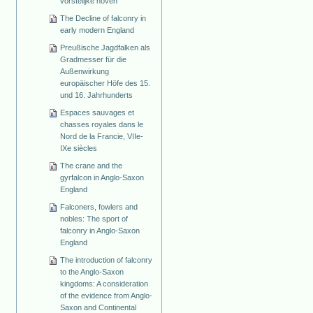
vorstelijke hoven
The Decline of falconry in
early modern England
Preußische Jagdfalken als
Gradmesser für die
Außenwirkung
europäischer Höfe des 15.
und 16. Jahrhunderts
Espaces sauvages et
chasses royales dans le
Nord de la Francie, VIIe-
IXe siècles
The crane and the
gyrfalcon in Anglo-Saxon
England
Falconers, fowlers and
nobles: The sport of
falconry in Anglo-Saxon
England
The introduction of falconry
to the Anglo-Saxon
kingdoms: A consideration
of the evidence from Anglo-
Saxon and Continental