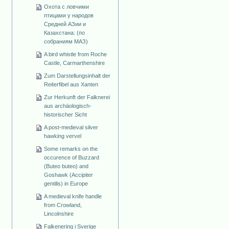
Охота с ловчими
птицами у народов
Средней АЗии и
Казахстана: (по
собраниям МАЗ)
A bird whistle from Roche
Castle, Carmarthenshire
Zum Darstellungsinhalt der
Reiterfibel aus Xanten
Zur Herkunft der Falknerei
aus archäologisch-
historischer Sicht
A post-medieval silver
hawking vervel
Some remarks on the
occurence of Buzzard
(Buteo buteo) and
Goshawk (Accipiter
gentilis) in Europe
A medieval knife handle
from Crowland,
Lincolnshire
Falkenering i Sverige