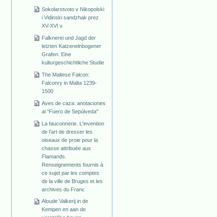
Sokolarstvoto v Nikopolski
i Vidinski sandzhak prez
XV-XVI v.
Falknerei und Jagd der
letzten Katzenelnbogener
Grafen. Eine
kulturgeschichtliche Studie
The Maltese Falcon:
Falconry in Malta 1239-
1500
Aves de caza: anotaciones
al "Fuero de Sepúlveda"
La fauconnerie. L'invention
de l'art de dresser les
oiseaux de proie pour la
chasse attribuée aux
Flamands.
Renseignements fournis à
ce sujet par les comptes
de la ville de Bruges et les
archives du Franc
Aloude Valkerij in de
Kempen en aan de