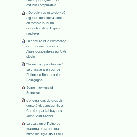
estudio comparativo
¿De quién es este ciervo?:
Algunas consideraciones
en torno a la fauna
cinegética de la España
medieval
La capture et le commerce
des faucons dans les
Alpes occidentales au XIVe
siècle
"Je ne fois que chassier".
La chasse à la cour de
Philippe le Bon, duc de
Bourgogne
Some Hawkers of
Somerset
Concessions du droit de
vente à oiseaux gentils à
Carolles par l'abbayz du
Mont Saint-Michel
La caza en el Reino de
Mallorca en la primera
mitad del siglo XIV (1300-