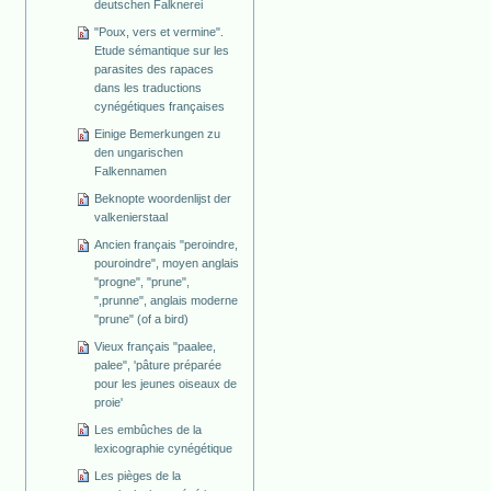
deutschen Falknerei
"Poux, vers et vermine".
Etude sémantique sur les
parasites des rapaces
dans les traductions
cynégétiques françaises
Einige Bemerkungen zu
den ungarischen
Falkennamen
Beknopte woordenlijst der
valkenierstaal
Ancien français "peroindre,
pouroindre", moyen anglais
"progne", "prune",
",prunne", anglais moderne
"prune" (of a bird)
Vieux français "paalee,
palee", 'pâture préparée
pour les jeunes oiseaux de
proie'
Les embûches de la
lexicographie cynégétique
Les pièges de la