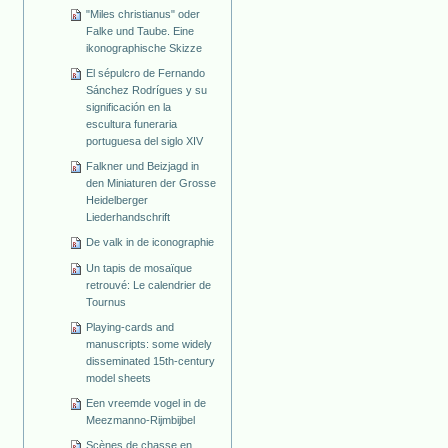
"Miles christianus" oder
Falke und Taube. Eine
ikonographische Skizze
El sépulcro de Fernando
Sánchez Rodrígues y su
significación en la
escultura funeraria
portuguesa del siglo XIV
Falkner und Beizjagd in
den Miniaturen der Grosse
Heidelberger
Liederhandschrift
De valk in de iconographie
Un tapis de mosaïque
retrouvé: Le calendrier de
Tournus
Playing-cards and
manuscripts: some widely
disseminated 15th-century
model sheets
Een vreemde vogel in de
Meezmanno-Rijmbijbel
Scènes de chasse en