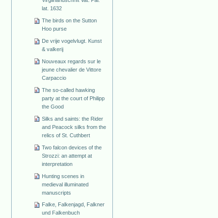
lat. 1632
The birds on the Sutton
Hoo purse
De vrije vogelvlugt. Kunst
& valkerij
Nouveaux regards sur le
jeune chevalier de Vittore
Carpaccio
The so-called hawking
party at the court of Philipp
the Good
Silks and saints: the Rider
and Peacock silks from the
relics of St. Cuthbert
Two falcon devices of the
Strozzi: an attempt at
interpretation
Hunting scenes in
medieval illuminated
manuscripts
Falke, Falkenjagd, Falkner
und Falkenbuch