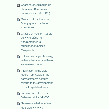
Chasses et équipages de
chasse en Bourgogne
ducale (vers 1360-1420)
Oiseaux et oiseleurs en
Bourgogne aux XIVe et
XVe siècles
Chasse et rituel en Russie
au XVIIe siècle: le
"Règlement de la
fauconnerie" d'Alexis
Mixajlovich
Falcon catching in Norway,
with emphasis on the Post-
Reformation period
Information in the Lisle
letters from Calais in the
early sixteenth century
relating to the development
of the English bird trade
La cetrería en las Islas
Baleares: siglos XIII-XV
Navarra y la halconería en
los siglos XIV y XV