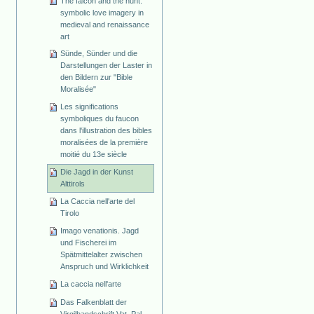
The falcon and the hunt:
symbolic love imagery in
medieval and renaissance
art
Sünde, Sünder und die
Darstellungen der Laster in
den Bildern zur "Bible
Moralisée"
Les significations
symboliques du faucon
dans l'illustration des bibles
moralisées de la première
moitié du 13e siècle
Die Jagd in der Kunst
Alttirols
La Caccia nell'arte del
Tirolo
Imago venationis. Jagd
und Fischerei im
Spätmittelalter zwischen
Anspruch und Wirklichkeit
La caccia nell'arte
Das Falkenblatt der
Virgilhandschrift Vat. Pal.