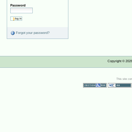
Password
Forgot your password?
Copyright ©
202
This site co
Section 508
WCAG