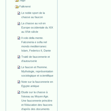
Jagd
Falknerei
Le noble sport de la
chasse au faucon
La chasse au vol en
Europe occidentale du XIX
au XIVe siècle
Il volo della mente.
Falconeria e sofia nel
mondo mediterraneo:
Islam, Federico II, Dante
Traité de fauconnerie et
d'autourserie
Le faucon et l'homme.
Mythologie, représentation
sociologique et scientifique
Note sur la fauconnerie en
Egypte antique
Etude sur la chasse à
l'oiseau au Moyen Age.
Une fauconnerie princière
et l'éducation des faucons
d'après des documents