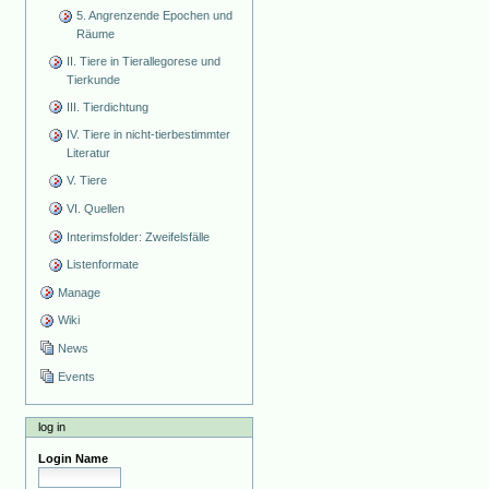
5. Angrenzende Epochen und
Räume
II. Tiere in Tierallegorese und
Tierkunde
III. Tierdichtung
IV. Tiere in nicht-tierbestimmter
Literatur
V. Tiere
VI. Quellen
Interimsfolder: Zweifelsfälle
Listenformate
Manage
Wiki
News
Events
log in
Login Name