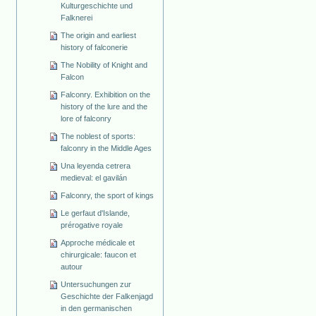
Kulturgeschichte und
Falknerei
The origin and earliest
history of falconerie
The Nobility of Knight and
Falcon
Falconry. Exhibition on the
history of the lure and the
lore of falconry
The noblest of sports:
falconry in the Middle Ages
Una leyenda cetrera
medieval: el gavilán
Falconry, the sport of kings
Le gerfaut d'Islande,
prérogative royale
Approche médicale et
chirurgicale: faucon et
autour
Untersuchungen zur
Geschichte der Falkenjagd
in den germanischen