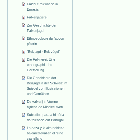
Falchi e falconeria in
Eurasia
Falkenjägerei
Zur Geschichte der
Falkenjagd
Ethnozoologie du faucon
pèlerin
"Beizjagd - Beizvögel"
Die Falknerei. Eine
ethnographische
Darstellung
Die Geschichte der
Beizjagd in der Schweiz im
Spiegel von Illustrationen
und Gemälden
De valkerij in Voorne
hijdens de Middleeuwen
Subsidios para a história
da falcoaria em Portugal
La caza y la alta nobleza
bajomedieval en el reino
castellano