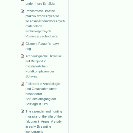
under Ingre järnålder
Pozostatości kostne
ptaków drapieznych we
wczesnośredniowiecznych
materiałach
archeologicznych
Pomorza Zachodniego
Clement Paston's hawk
ring
Archäologische Hinweise
auf Beizjagd in
mittelalterlichen
Fundkomplexen der
Schweiz
Falknerei in Archäologie
und Geschichte unter
besonderer
Berücksichtigung der
Beizjagd in Tirol
The calendar and hunting
mosaics of the villa of the
falconer in Argos. A study
in early Byzantine
iconography