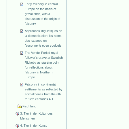
Early falconry in central
Europe on the basis of
grave finds, with a
discussion of the origin of
falconry
Approches linguistiques de
la domestication: les noms
des rapaces en
fauconnerie et en zoologie
The Vendel Period royal
follower’s grave at Swedish
Rickeby as starting point
for reflections about
falconry in Northern
Europe
Falconry in continental
settlements as reflected by
animal bones from the 6th
to 12th centuries AD
Fischfang
3. Tier in der Kultur des
Menschen
4. Tier in der Kunst