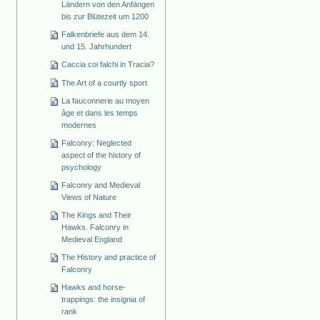
Ländern von den Anfängen
bis zur Blütezeit um 1200
Falkenbriefe aus dem 14.
und 15. Jahrhundert
Caccia coi falchi in Tracia?
The Art of a courtly sport
La fauconnerie au moyen
âge et dans les temps
modernes
Falconry: Neglected
aspect of the history of
psychology
Falconry and Medieval
Views of Nature
The Kings and Their
Hawks. Falconry in
Medieval England
The History and practice of
Falconry
Hawks and horse-
trappings: the insignia of
rank