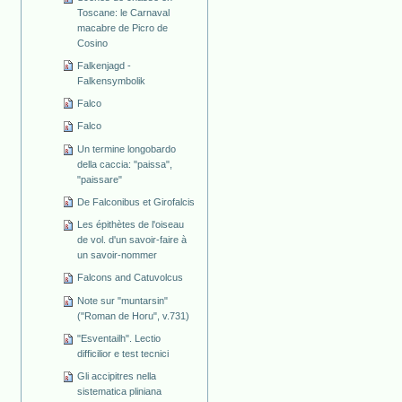
Toscane: le Carnaval
macabre de Picro de
Cosino
Falkenjagd -
Falkensymbolik
Falco
Falco
Un termine longobardo
della caccia: "paissa",
"paissare"
De Falconibus et Girofalcis
Les épithètes de l'oiseau
de vol. d'un savoir-faire à
un savoir-nommer
Falcons and Catuvolcus
Note sur "muntarsin"
("Roman de Horu", v.731)
"Esventailh". Lectio
difficilior e test tecnici
Gli accipitres nella
sistematica pliniana