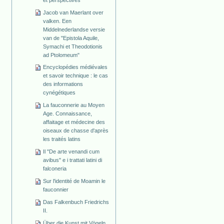
Jacob van Maerlant over
valken. Een
Middelnederlandse versie
van de "Epistola Aquile,
Symachi et Theodotionis
ad Ptolomeum"
Encyclopédies médiévales
et savoir technique : le cas
des informations
cynégétiques
La fauconnerie au Moyen
Age. Connaissance,
affaitage et médecine des
oiseaux de chasse d'après
les traités latins
Il "De arte venandi cum
avibus" e i trattati latini di
falconeria
Sur l'identité de Moamin le
fauconnier
Das Falkenbuch Friedrichs
II.
Über die Kunst mit Vögeln