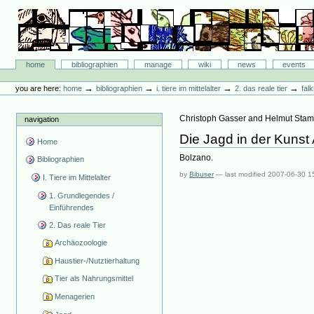
Skip
to
content.
|
Skip
Bibliographie-Portal
to
Sections
home
bibliographien
manage
wiki
news
events
navigation
Personal
tools
→
→
→
→
you are here:
home
bibliographien
i. tiere im mittelalter
2. das reale tier
fal
Christoph Gasser and Helmut Stam
navigation
Die Jagd in der Kunst A
Home
Bolzano.
Bibliographien
by
Bibuser
—
last modified
2007-06-30 1
I. Tiere im Mittelalter
1. Grundlegendes /
Einführendes
2. Das reale Tier
Archäozoologie
Haustier-/Nutztierhaltung
Tier als Nahrungsmittel
Menagerien