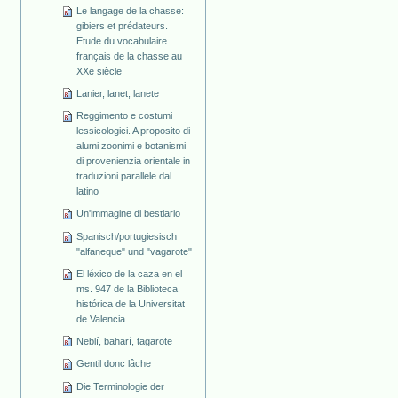
Le langage de la chasse:
gibiers et prédateurs.
Etude du vocabulaire
français de la chasse au
XXe siècle
Lanier, lanet, lanete
Reggimento e costumi
lessicologici. A proposito di
alumi zoonimi e botanismi
di provenienzia orientale in
traduzioni parallele dal
latino
Un'immagine di bestiario
Spanisch/portugiesisch
"alfaneque" und "vagarote"
El léxico de la caza en el
ms. 947 de la Biblioteca
histórica de la Universitat
de Valencia
Neblí, baharí, tagarote
Gentil donc lâche
Die Terminologie der