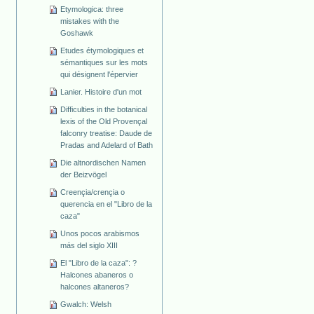
Etymologica: three
mistakes with the
Goshawk
Etudes étymologiques et
sémantiques sur les mots
qui désignent l'épervier
Lanier. Histoire d'un mot
Difficulties in the botanical
lexis of the Old Provençal
falconry treatise: Daude de
Pradas and Adelard of Bath
Die altnordischen Namen
der Beizvögel
Creençia/crençia o
querencia en el "Libro de la
caza"
Unos pocos arabismos
más del siglo XIII
El "Libro de la caza": ?
Halcones abaneros o
halcones altaneros?
Gwalch: Welsh