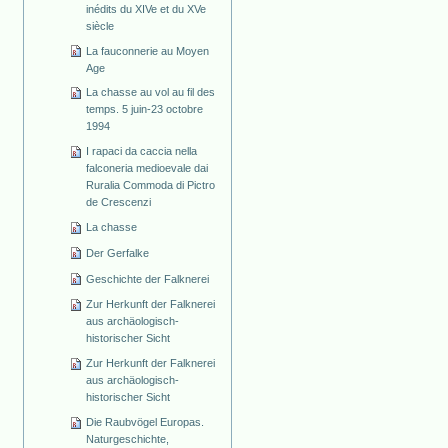
inédits du XIVe et du XVe
siècle
La fauconnerie au Moyen
Age
La chasse au vol au fil des
temps. 5 juin-23 octobre
1994
I rapaci da caccia nella
falconeria medioevale dai
Ruralia Commoda di Pictro
de Crescenzi
La chasse
Der Gerfalke
Geschichte der Falknerei
Zur Herkunft der Falknerei
aus archäologisch-
historischer Sicht
Zur Herkunft der Falknerei
aus archäologisch-
historischer Sicht
Die Raubvögel Europas.
Naturgeschichte,