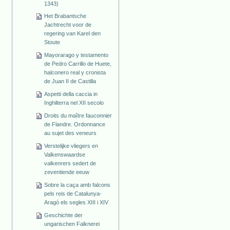
1343)
Het Brabantsche
Jachtrecht voor de
regering van Karel den
Stoute
Mayorarago y testamento
de Pedro Carrillo de Huete,
halconero real y cronista
de Juan II de Castilla
Aspetti della caccia in
Inghilterra nel XII secolo
Droits du maître fauconnier
de Flandre. Ordonnance
au sujet des veneurs
Verstelijke vliegers en
Valkenswaardse
valkenrers sedert de
zeventiende eeuw
Sobre la caça amb falcons
pels reis de Catalunya-
Aragó els segles XIII i XIV
Geschichte der
ungarischen Falknerei