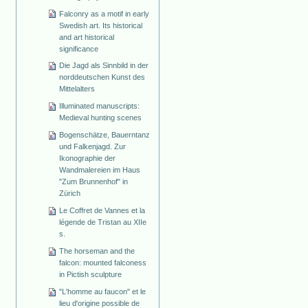
Falconry as a motif in early
Swedish art. Its historical
and art historical
significance
Die Jagd als Sinnbild in der
norddeutschen Kunst des
Mittelalters
Illuminated manuscripts:
Medieval hunting scenes
Bogenschätze, Bauerntanz
und Falkenjagd. Zur
Ikonographie der
Wandmalereien im Haus
"Zum Brunnenhof" in
Zürich
Le Coffret de Vannes et la
légende de Tristan au XIIe
s.
The horseman and the
falcon: mounted falconess
in Pictish sculpture
"L'homme au faucon" et le
lieu d'origine possible de