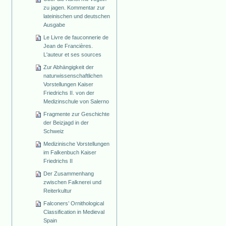
zu jagen. Kommentar zur
lateinischen und deutschen
Ausgabe
Le Livre de fauconnerie de
Jean de Francières.
L'auteur et ses sources
Zur Abhängigkeit der
naturwissenschaftlichen
Vorstellungen Kaiser
Friedrichs II. von der
Medizinschule von Salerno
Fragmente zur Geschichte
der Beizjagd in der
Schweiz
Medizinische Vorstellungen
im Falkenbuch Kaiser
Friedrichs II
Der Zusammenhang
zwischen Falknerei und
Reiterkultur
Falconers’ Ornithological
Classification in Medieval
Spain