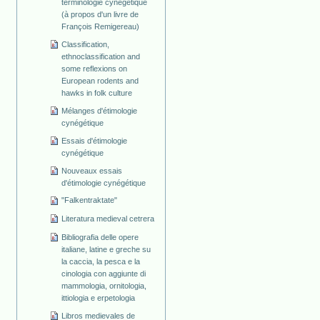
terminologie cynégétique
(à propos d'un livre de
François Remigereau)
Classification,
ethnoclassification and
some reflexions on
European rodents and
hawks in folk culture
Mélanges d'étimologie
cynégétique
Essais d'étimologie
cynégétique
Nouveaux essais
d'étimologie cynégétique
"Falkentraktate"
Literatura medieval cetrera
Bibliografia delle opere
italiane, latine e greche su
la caccia, la pesca e la
cinologia con aggiunte di
mammologia, ornitologia,
ittiologia e erpetologia
Libros medievales de