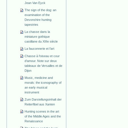
Jean Van Eyck
The sign of the dog: an
examination of the
Devonshire hunting
tapestries
La chasse dans la
miniature gothique
castillane du XIIIe siècle
La fauconnerie et l'art
Chasse à l'oiseau et cour
d'amour. Note sur deux
tableaux de Versailles et de
Dijon
Music, medicine and
morals: the iconography of
an early musical
instrument
Zum Darstellungsinhalt der
Reiterfibel aus Xanten
Hunting scenes in the art
of the Middle Ages and the
Renaissance