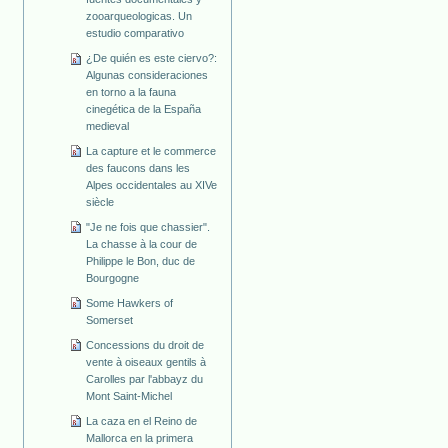
zooarqueologicas. Un
estudio comparativo
¿De quién es este ciervo?:
Algunas consideraciones
en torno a la fauna
cinegética de la España
medieval
La capture et le commerce
des faucons dans les
Alpes occidentales au XIVe
siècle
"Je ne fois que chassier".
La chasse à la cour de
Philippe le Bon, duc de
Bourgogne
Some Hawkers of
Somerset
Concessions du droit de
vente à oiseaux gentils à
Carolles par l'abbayz du
Mont Saint-Michel
La caza en el Reino de
Mallorca en la primera