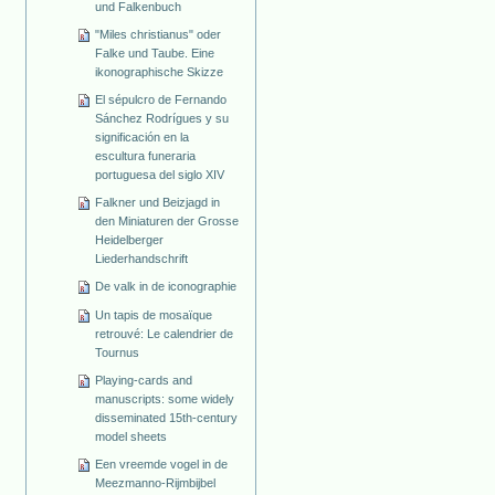
und Falkenbuch
"Miles christianus" oder
Falke und Taube. Eine
ikonographische Skizze
El sépulcro de Fernando
Sánchez Rodrígues y su
significación en la
escultura funeraria
portuguesa del siglo XIV
Falkner und Beizjagd in
den Miniaturen der Grosse
Heidelberger
Liederhandschrift
De valk in de iconographie
Un tapis de mosaïque
retrouvé: Le calendrier de
Tournus
Playing-cards and
manuscripts: some widely
disseminated 15th-century
model sheets
Een vreemde vogel in de
Meezmanno-Rijmbijbel