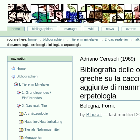
Skip
to
content.
|
Skip
Bibliographie-Portal
to
Sections
home
bibliographien
manage
wiki
news
events
navigation
Personal
tools
→
→
→
→
you are here:
home
bibliographien
i. tiere im mittelalter
2. das reale tier
fal
di mammologia, ornitologia, ittiologia e erpetologia
Adriano Ceresoli
(
1969
)
navigation
Bibliografia delle o
Home
greche su la cacci
Bibliographien
I. Tiere im Mittelalter
aggiunte di mammol
1. Grundlegendes /
erpetologia
Einführendes
Bologna, Forni.
2. Das reale Tier
Archäozoologie
by
Bibuser
—
last modified
2
Haustier-/Nutztierhaltung
Tier als Nahrungsmittel
Menagerien