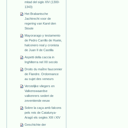
mitad del siglo XIV (1300-
1343)
Het Brabantsche
Jachtrecht voor de
regering van Karel den
Stoute
Mayorarago y testamento
de Pedro Carrillo de Huete,
halconero real y cronista
de Juan II de Castilla
Aspetti della caccia in
Inghilterra nel XII secolo
Droits du maître fauconnier
de Flandre. Ordonnance
au sujet des veneurs
Verstelijke vliegers en
Valkenswaardse
valkenrers sedert de
zeventiende eeuw
Sobre la caça amb falcons
pels reis de Catalunya-
Aragó els segles XIII i XIV
Geschichte der