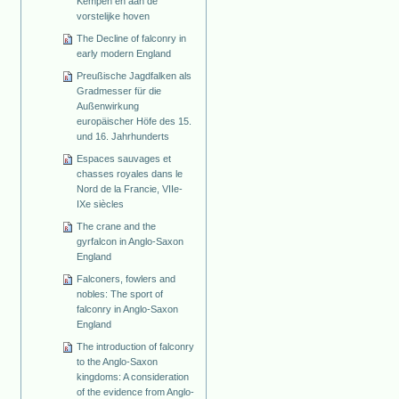
Kempen en aan de
vorstelijke hoven
The Decline of falconry in
early modern England
Preußische Jagdfalken als
Gradmesser für die
Außenwirkung
europäischer Höfe des 15.
und 16. Jahrhunderts
Espaces sauvages et
chasses royales dans le
Nord de la Francie, VIIe-
IXe siècles
The crane and the
gyrfalcon in Anglo-Saxon
England
Falconers, fowlers and
nobles: The sport of
falconry in Anglo-Saxon
England
The introduction of falconry
to the Anglo-Saxon
kingdoms: A consideration
of the evidence from Anglo-