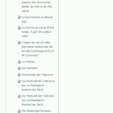
d'après des documents
inédits du XIVe et du XVe
siècle
La fauconnerie au Moyen
Age
La chasse au vol au fil des
temps. 5 juin-23 octobre
1994
I rapaci da caccia nella
falconeria medioevale dai
Ruralia Commoda di Pictro
de Crescenzi
La chasse
Der Gerfalke
Geschichte der Falknerei
Zur Herkunft der Falknerei
aus archäologisch-
historischer Sicht
Zur Herkunft der Falknerei
aus archäologisch-
historischer Sicht
Die Raubvögel Europas.