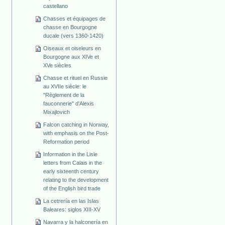
castellano
Chasses et équipages de
chasse en Bourgogne
ducale (vers 1360-1420)
Oiseaux et oiseleurs en
Bourgogne aux XIVe et
XVe siècles
Chasse et rituel en Russie
au XVIIe siècle: le
"Règlement de la
fauconnerie" d'Alexis
Mixajlovich
Falcon catching in Norway,
with emphasis on the Post-
Reformation period
Information in the Lisle
letters from Calais in the
early sixteenth century
relating to the development
of the English bird trade
La cetrería en las Islas
Baleares: siglos XIII-XV
Navarra y la halconería en