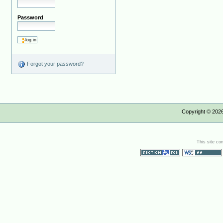
Password
Forgot your password?
Copyright ©
202
This site co
Section 508
WCAG