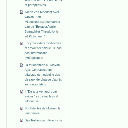
et perspectives
Jacob van Maerlant over
valken. Een
Middelnederlandse versie
van de "Epistola Aquile,
Symachi et Theodotionis
ad Ptolomeum"
Encyclopédies médiévales
et savoir technique : le cas
des informations
cynégétiques
La fauconnerie au Moyen
Age. Connaissance,
affaitage et médecine des
oiseaux de chasse d'après
les traités latins
Il "De arte venandi cum
avibus" e i trattati latini di
falconeria
Sur l'identité de Moamin le
fauconnier
Das Falkenbuch Friedrichs
II.