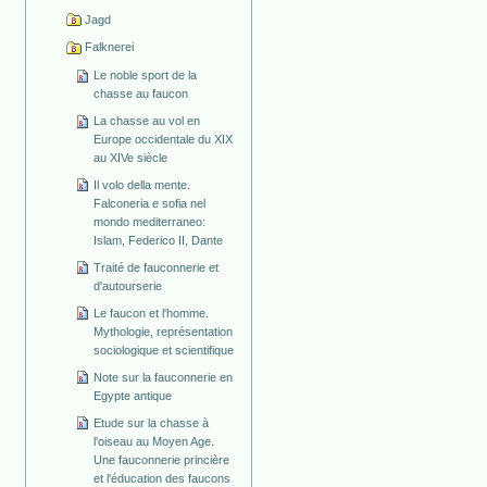
Jagd
Falknerei
Le noble sport de la
chasse au faucon
La chasse au vol en
Europe occidentale du XIX
au XIVe siècle
Il volo della mente.
Falconeria e sofia nel
mondo mediterraneo:
Islam, Federico II, Dante
Traité de fauconnerie et
d'autourserie
Le faucon et l'homme.
Mythologie, représentation
sociologique et scientifique
Note sur la fauconnerie en
Egypte antique
Etude sur la chasse à
l'oiseau au Moyen Age.
Une fauconnerie princière
et l'éducation des faucons