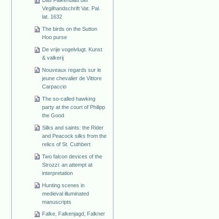
Virgilhandschrift Vat. Pal.
lat. 1632
The birds on the Sutton
Hoo purse
De vrije vogelvlugt. Kunst
& valkerij
Nouveaux regards sur le
jeune chevalier de Vittore
Carpaccio
The so-called hawking
party at the court of Philipp
the Good
Silks and saints: the Rider
and Peacock silks from the
relics of St. Cuthbert
Two falcon devices of the
Strozzi: an attempt at
interpretation
Hunting scenes in
medieval illuminated
manuscripts
Falke, Falkenjagd, Falkner