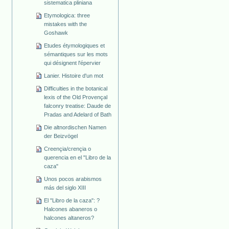
sistematica pliniana
Etymologica: three
mistakes with the
Goshawk
Etudes étymologiques et
sémantiques sur les mots
qui désignent l'épervier
Lanier. Histoire d'un mot
Difficulties in the botanical
lexis of the Old Provençal
falconry treatise: Daude de
Pradas and Adelard of Bath
Die altnordischen Namen
der Beizvögel
Creençia/crençia o
querencia en el "Libro de la
caza"
Unos pocos arabismos
más del siglo XIII
El "Libro de la caza": ?
Halcones abaneros o
halcones altaneros?