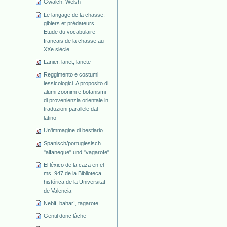
Gwalch: Welsh
Le langage de la chasse:
gibiers et prédateurs.
Etude du vocabulaire
français de la chasse au
XXe siècle
Lanier, lanet, lanete
Reggimento e costumi
lessicologici. A proposito di
alumi zoonimi e botanismi
di provenienzia orientale in
traduzioni parallele dal
latino
Un'immagine di bestiario
Spanisch/portugiesisch
"alfaneque" und "vagarote"
El léxico de la caza en el
ms. 947 de la Biblioteca
histórica de la Universitat
de Valencia
Neblí, baharí, tagarote
Gentil donc lâche