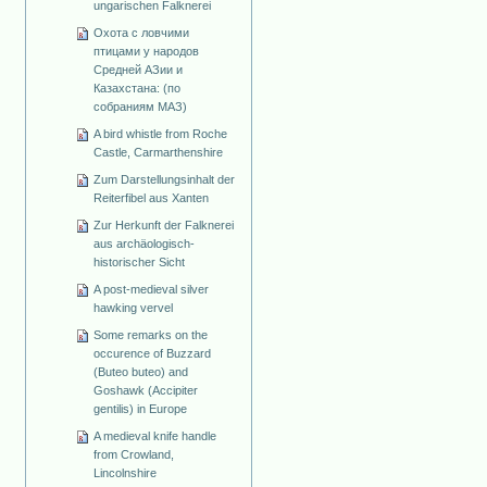
ungarischen Falknerei
Охота с ловчими
птицами у народов
Средней АЗии и
Казахстана: (по
собраниям МАЗ)
A bird whistle from Roche
Castle, Carmarthenshire
Zum Darstellungsinhalt der
Reiterfibel aus Xanten
Zur Herkunft der Falknerei
aus archäologisch-
historischer Sicht
A post-medieval silver
hawking vervel
Some remarks on the
occurence of Buzzard
(Buteo buteo) and
Goshawk (Accipiter
gentilis) in Europe
A medieval knife handle
from Crowland,
Lincolnshire