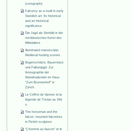
iconography
Falconry as a motif in early
Swedish art. Its historical
and art historical
significance
Die Jagd als Sinnbild in der
norddeutschen Kunst des
Mittelalters
Illuminated manuscripts:
Medieval hunting scenes
Bogenschätze, Bauerntanz
und Falkenjagd. Zur
Ikonographie der
Wandmalereien im Haus
"Zum Brunnenhof" in
Zürich
Le Coffret de Vannes et la
légende de Tristan au XIIe
s.
The horseman and the
falcon: mounted falconess
in Pictish sculpture
"L'homme au faucon" et le