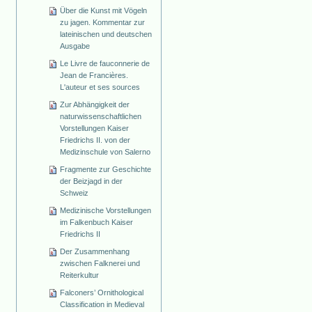
Über die Kunst mit Vögeln
zu jagen. Kommentar zur
lateinischen und deutschen
Ausgabe
Le Livre de fauconnerie de
Jean de Francières.
L'auteur et ses sources
Zur Abhängigkeit der
naturwissenschaftlichen
Vorstellungen Kaiser
Friedrichs II. von der
Medizinschule von Salerno
Fragmente zur Geschichte
der Beizjagd in der
Schweiz
Medizinische Vorstellungen
im Falkenbuch Kaiser
Friedrichs II
Der Zusammenhang
zwischen Falknerei und
Reiterkultur
Falconers’ Ornithological
Classification in Medieval