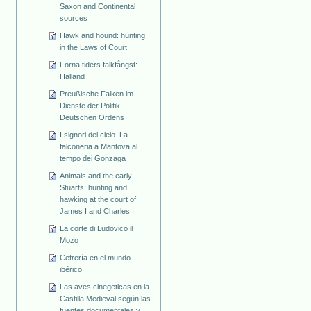
Saxon and Continental
sources
Hawk and hound: hunting
in the Laws of Court
Forna tiders falkfångst:
Halland
Preußische Falken im
Dienste der Politik
Deutschen Ordens
I signori del cielo. La
falconeria a Mantova al
tempo dei Gonzaga
Animals and the early
Stuarts: hunting and
hawking at the court of
James I and Charles I
La corte di Ludovico il
Mozo
Cetrería en el mundo
ibérico
Las aves cinegeticas en la
Castilla Medieval según las
fuentes documentales y