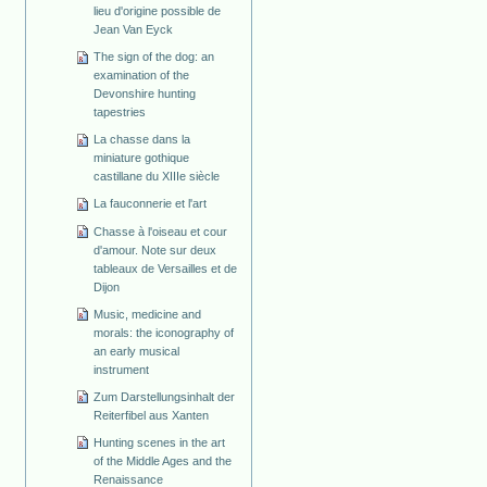
lieu d'origine possible de
Jean Van Eyck
The sign of the dog: an
examination of the
Devonshire hunting
tapestries
La chasse dans la
miniature gothique
castillane du XIIIe siècle
La fauconnerie et l'art
Chasse à l'oiseau et cour
d'amour. Note sur deux
tableaux de Versailles et de
Dijon
Music, medicine and
morals: the iconography of
an early musical
instrument
Zum Darstellungsinhalt der
Reiterfibel aus Xanten
Hunting scenes in the art
of the Middle Ages and the
Renaissance