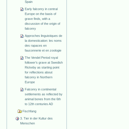
Spain
Early falconry in central
Europe on the basis of
grave finds, with a
discussion of the origin of
falconry
Approches linguistiques de
la domestication: les noms
des rapaces en
fauconnerie et en zoologie
The Vendel Period royal
follower’s grave at Swedish
Rickeby as starting point
for reflections about
falconry in Northern
Europe
Falconry in continental
settlements as reflected by
animal bones from the 6th
to 12th centuries AD
Fischfang
3. Tier in der Kultur des
Menschen