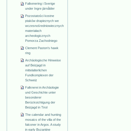
Falkenering i Sverige
under Ingre järnålder
Pozostatości kostne
ptaków drapieznych we
wczesnośredniowiecznych
materiałach
archeologicznych
Pomorza Zachodniego
Clement Paston's hawk
ring
Archäologische Hinweise
auf Beizjagd in
mittelalterlichen
Fundkomplexen der
Schweiz
Falknerei in Archäologie
und Geschichte unter
besonderer
Berücksichtigung der
Beizjagd in Tirol
The calendar and hunting
mosaics of the villa of the
falconer in Argos. A study
in early Byzantine