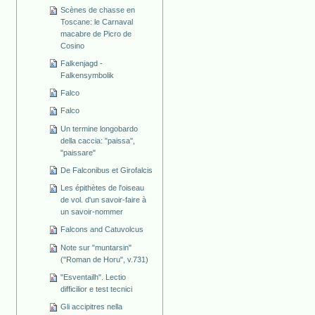
Scènes de chasse en
Toscane: le Carnaval
macabre de Picro de
Cosino
Falkenjagd -
Falkensymbolik
Falco
Falco
Un termine longobardo
della caccia: "paissa",
"paissare"
De Falconibus et Girofalcis
Les épithètes de l'oiseau
de vol. d'un savoir-faire à
un savoir-nommer
Falcons and Catuvolcus
Note sur "muntarsin"
("Roman de Horu", v.731)
"Esventailh". Lectio
difficilior e test tecnici
Gli accipitres nella