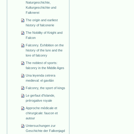
Naturgeschichte,
Kulturgeschichte und
Falknerei
The origin and earliest
history of falconerie
The Nobility of Knight and
Falcon
Falconry. Exhibition on the
history of the lure and the
lore of falconry
The noblest of sports:
falconry in the Middle Ages
Una leyenda cetrera
medieval: el gavilán
Falconry, the sport of kings
Le gerfaut d'Islande,
prérogative royale
Approche médicale et
chirurgicale: faucon et
autour
Untersuchungen zur
Geschichte der Falkenjagd