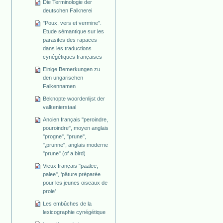
Die Terminologie der
deutschen Falknerei
"Poux, vers et vermine".
Etude sémantique sur les
parasites des rapaces
dans les traductions
cynégétiques françaises
Einige Bemerkungen zu
den ungarischen
Falkennamen
Beknopte woordenlijst der
valkenierstaal
Ancien français "peroindre,
pouroindre", moyen anglais
"progne", "prune",
",prunne", anglais moderne
"prune" (of a bird)
Vieux français "paalee,
palee", 'pâture préparée
pour les jeunes oiseaux de
proie'
Les embûches de la
lexicographie cynégétique