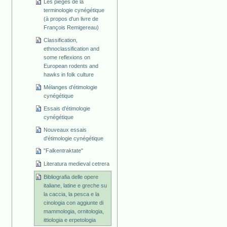
Les pièges de la
terminologie cynégétique
(à propos d'un livre de
François Remigereau)
Classification,
ethnoclassification and
some reflexions on
European rodents and
hawks in folk culture
Mélanges d'étimologie
cynégétique
Essais d'étimologie
cynégétique
Nouveaux essais
d'étimologie cynégétique
"Falkentraktate"
Literatura medieval cetrera
Bibliografia delle opere
italiane, latine e greche su
la caccia, la pesca e la
cinologia con aggiunte di
mammologia, ornitologia,
ittiologia e erpetologia