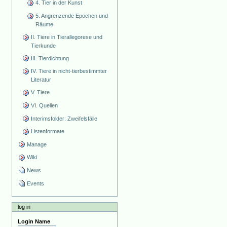
4. Tier in der Kunst
5. Angrenzende Epochen und
Räume
II. Tiere in Tierallegorese und
Tierkunde
III. Tierdichtung
IV. Tiere in nicht-tierbestimmter
Literatur
V. Tiere
VI. Quellen
Interimsfolder: Zweifelsfälle
Listenformate
Manage
Wiki
News
Events
log in
Login Name