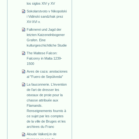
los siglos XIV y XV
Sokolarstvoto v Nikopolski
i Vidinski sandzhak prez
XV-XVI v.
Falknerei und Jagd der
letzten Katzenelnbogener
Grafen. Eine
kulturgeschichtliche Studie
The Maltese Falcon:
Falconry in Malta 1239-
1500
Aves de caza: anotaciones
al "Fuero de Sepúlveda"
La fauconnerie. L'invention
de l'art de dresser les
oiseaux de proie pour la
chasse attribuée aux
Flamands.
Renseignements fournis à
ce sujet par les comptes
de la ville de Bruges et les
archives du Franc
Aloude Valkerij in de