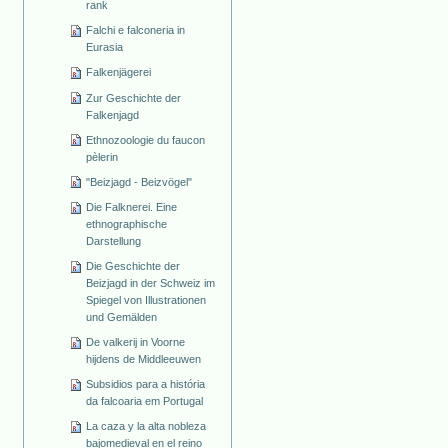
rank
Falchi e falconeria in
Eurasia
Falkenjägerei
Zur Geschichte der
Falkenjagd
Ethnozoologie du faucon
pèlerin
"Beizjagd - Beizvögel"
Die Falknerei. Eine
ethnographische
Darstellung
Die Geschichte der
Beizjagd in der Schweiz im
Spiegel von Illustrationen
und Gemälden
De valkerij in Voorne
hijdens de Middleeuwen
Subsidios para a história
da falcoaria em Portugal
La caza y la alta nobleza
bajomedieval en el reino