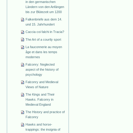
in den germanischen
Ländern von den Anfängen
bis zur Blütezeit um 1200
Falkenbriefe aus dem 14.
und 15. Jahrhundert
Caccia coi falchi in Tracia?
The Art of a courtly sport
La fauconnerie au moyen
âge et dans les temps
modernes
Falconry: Neglected
aspect of the history of
psychology
Falconry and Medieval
Views of Nature
The Kings and Their
Hawks. Falconry in
Medieval England
The History and practice of
Falconry
Hawks and horse-
trappings: the insignia of