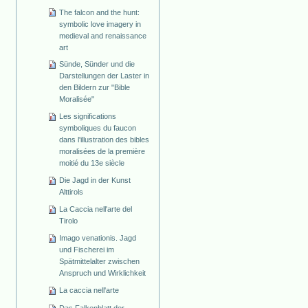
The falcon and the hunt:
symbolic love imagery in
medieval and renaissance
art
Sünde, Sünder und die
Darstellungen der Laster in
den Bildern zur "Bible
Moralisée"
Les significations
symboliques du faucon
dans l'illustration des bibles
moralisées de la première
moitié du 13e siècle
Die Jagd in der Kunst
Alttirols
La Caccia nell'arte del
Tirolo
Imago venationis. Jagd
und Fischerei im
Spätmittelalter zwischen
Anspruch und Wirklichkeit
La caccia nell'arte
Das Falkenblatt der