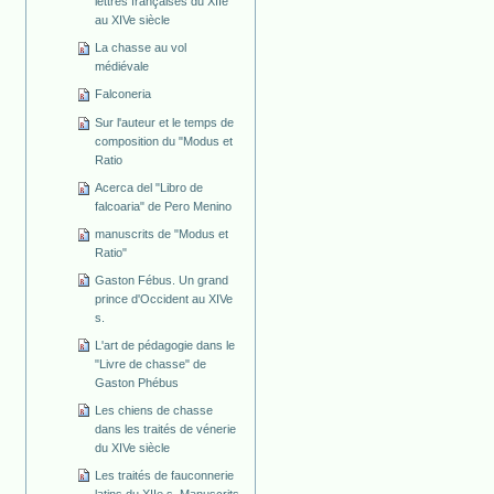
lettres françaises du XIIe
au XIVe siècle
La chasse au vol
médiévale
Falconeria
Sur l'auteur et le temps de
composition du "Modus et
Ratio
Acerca del "Libro de
falcoaria" de Pero Menino
manuscrits de "Modus et
Ratio"
Gaston Fébus. Un grand
prince d'Occident au XIVe
s.
L'art de pédagogie dans le
"Livre de chasse" de
Gaston Phébus
Les chiens de chasse
dans les traités de vénerie
du XIVe siècle
Les traités de fauconnerie
latins du XIIe s. Manuscrits