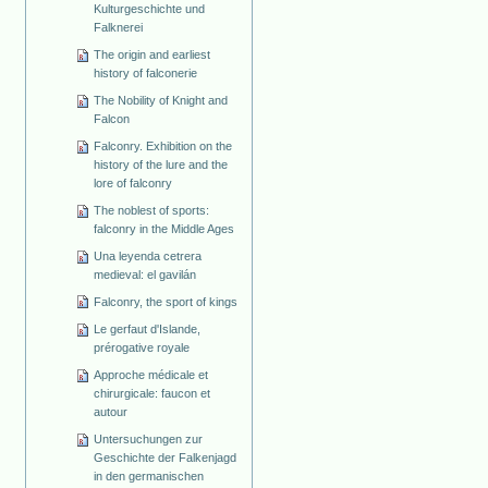
Kulturgeschichte und
Falknerei
The origin and earliest
history of falconerie
The Nobility of Knight and
Falcon
Falconry. Exhibition on the
history of the lure and the
lore of falconry
The noblest of sports:
falconry in the Middle Ages
Una leyenda cetrera
medieval: el gavilán
Falconry, the sport of kings
Le gerfaut d'Islande,
prérogative royale
Approche médicale et
chirurgicale: faucon et
autour
Untersuchungen zur
Geschichte der Falkenjagd
in den germanischen