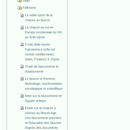
Jagd
Falknerei
Le noble sport de la
chasse au faucon
La chasse au vol en
Europe occidentale du XIX
au XIVe siècle
Il volo della mente.
Falconeria e sofia nel
mondo mediterraneo:
Islam, Federico II, Dante
Traité de fauconnerie et
d'autourserie
Le faucon et l'homme.
Mythologie, représentation
sociologique et scientifique
Note sur la fauconnerie en
Egypte antique
Etude sur la chasse à
l'oiseau au Moyen Age.
Une fauconnerie princière
et l'éducation des faucons
d'après des documents