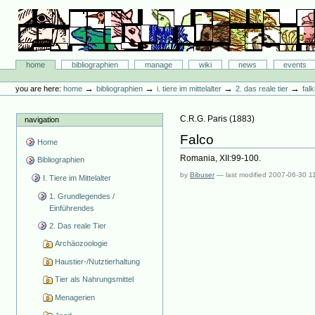
Skip
to
content.
|
Skip
Bibliographie-Portal
to
Sections
home
bibliographien
manage
wiki
news
events
navigation
Personal
tools
→
→
→
→
you are here:
home
bibliographien
i. tiere im mittelalter
2. das reale tier
fal
C.R.G. Paris
(
1883
)
navigation
Falco
Home
Romania, XII:99-100.
Bibliographien
by
Bibuser
—
last modified
2007-06-30 1
I. Tiere im Mittelalter
1. Grundlegendes /
Einführendes
2. Das reale Tier
Archäozoologie
Haustier-/Nutztierhaltung
Tier als Nahrungsmittel
Menagerien