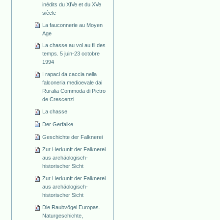
inédits du XIVe et du XVe
siècle
La fauconnerie au Moyen
Age
La chasse au vol au fil des
temps. 5 juin-23 octobre
1994
I rapaci da caccia nella
falconeria medioevale dai
Ruralia Commoda di Pictro
de Crescenzi
La chasse
Der Gerfalke
Geschichte der Falknerei
Zur Herkunft der Falknerei
aus archäologisch-
historischer Sicht
Zur Herkunft der Falknerei
aus archäologisch-
historischer Sicht
Die Raubvögel Europas.
Naturgeschichte,