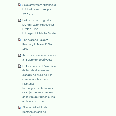
Sokolarstvoto v Nikopolski
i Vidinski sandzhak prez
XV-XVI v.
Falknerei und Jagd der
letzten Katzenelnbogener
Grafen. Eine
kulturgeschichtliche Studie
The Maltese Falcon:
Falconry in Malta 1239-
1500
Aves de caza: anotaciones
al "Fuero de Sepúlveda"
La fauconnerie. L'invention
de l'art de dresser les
oiseaux de proie pour la
chasse attribuée aux
Flamands.
Renseignements fournis à
ce sujet par les comptes
de la ville de Bruges et les
archives du Franc
Aloude Valkerij in de
Kempen en aan de