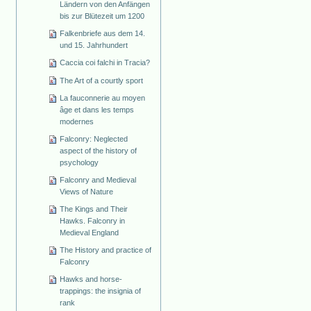
Ländern von den Anfängen
bis zur Blütezeit um 1200
Falkenbriefe aus dem 14.
und 15. Jahrhundert
Caccia coi falchi in Tracia?
The Art of a courtly sport
La fauconnerie au moyen
âge et dans les temps
modernes
Falconry: Neglected
aspect of the history of
psychology
Falconry and Medieval
Views of Nature
The Kings and Their
Hawks. Falconry in
Medieval England
The History and practice of
Falconry
Hawks and horse-
trappings: the insignia of
rank