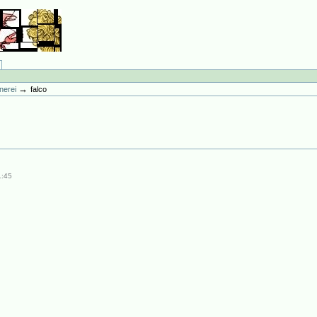
→
knerei
falco
1:45