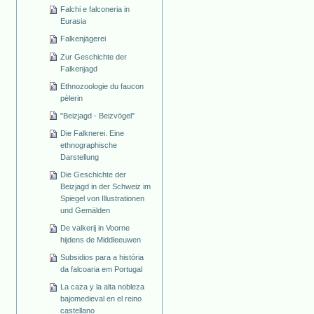
Falchi e falconeria in
Eurasia
Falkenjägerei
Zur Geschichte der
Falkenjagd
Ethnozoologie du faucon
pèlerin
"Beizjagd - Beizvögel"
Die Falknerei. Eine
ethnographische
Darstellung
Die Geschichte der
Beizjagd in der Schweiz im
Spiegel von Illustrationen
und Gemälden
De valkerij in Voorne
hijdens de Middleeuwen
Subsidios para a história
da falcoaria em Portugal
La caza y la alta nobleza
bajomedieval en el reino
castellano