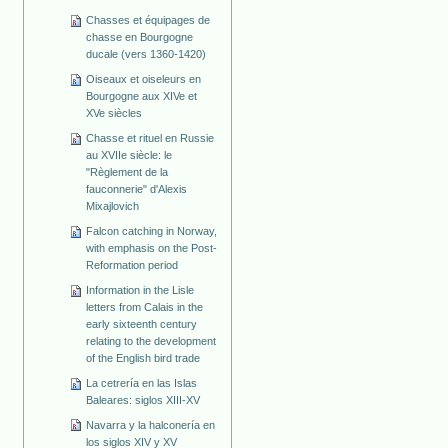
Chasses et équipages de
chasse en Bourgogne
ducale (vers 1360-1420)
Oiseaux et oiseleurs en
Bourgogne aux XIVe et
XVe siècles
Chasse et rituel en Russie
au XVIIe siècle: le
"Règlement de la
fauconnerie" d'Alexis
Mixajlovich
Falcon catching in Norway,
with emphasis on the Post-
Reformation period
Information in the Lisle
letters from Calais in the
early sixteenth century
relating to the development
of the English bird trade
La cetrería en las Islas
Baleares: siglos XIII-XV
Navarra y la halconería en
los siglos XIV y XV