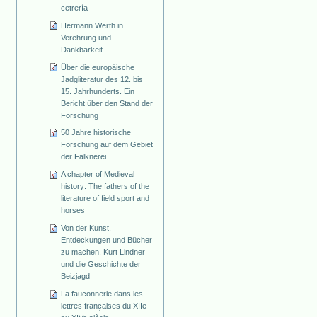
cetrería
Hermann Werth in
Verehrung und
Dankbarkeit
Über die europäische
Jadgliteratur des 12. bis
15. Jahrhunderts. Ein
Bericht über den Stand der
Forschung
50 Jahre historische
Forschung auf dem Gebiet
der Falknerei
A chapter of Medieval
history: The fathers of the
literature of field sport and
horses
Von der Kunst,
Entdeckungen und Bücher
zu machen. Kurt Lindner
und die Geschichte der
Beizjagd
La fauconnerie dans les
lettres françaises du XIIe