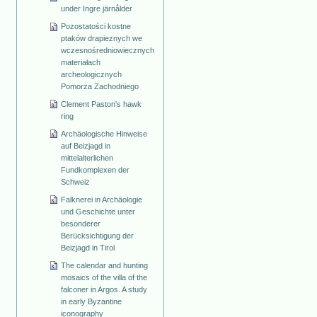
under Ingre järnålder
Pozostatości kostne
ptaków drapieznych we
wczesnośredniowiecznych
materiałach
archeologicznych
Pomorza Zachodniego
Clement Paston's hawk
ring
Archäologische Hinweise
auf Beizjagd in
mittelalterlichen
Fundkomplexen der
Schweiz
Falknerei in Archäologie
und Geschichte unter
besonderer
Berücksichtigung der
Beizjagd in Tirol
The calendar and hunting
mosaics of the villa of the
falconer in Argos. A study
in early Byzantine
iconography