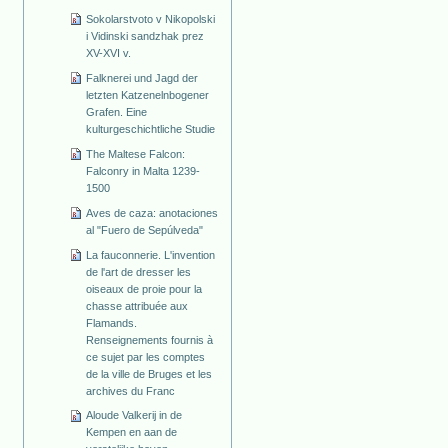
Sokolarstvoto v Nikopolski
i Vidinski sandzhak prez
XV-XVI v.
Falknerei und Jagd der
letzten Katzenelnbogener
Grafen. Eine
kulturgeschichtliche Studie
The Maltese Falcon:
Falconry in Malta 1239-
1500
Aves de caza: anotaciones
al "Fuero de Sepúlveda"
La fauconnerie. L'invention
de l'art de dresser les
oiseaux de proie pour la
chasse attribuée aux
Flamands.
Renseignements fournis à
ce sujet par les comptes
de la ville de Bruges et les
archives du Franc
Aloude Valkerij in de
Kempen en aan de