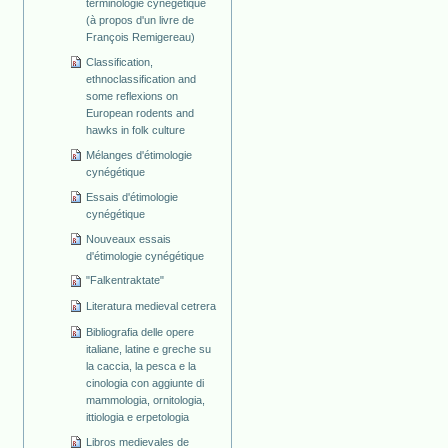
terminologie cynégétique
(à propos d'un livre de
François Remigereau)
Classification,
ethnoclassification and
some reflexions on
European rodents and
hawks in folk culture
Mélanges d'étimologie
cynégétique
Essais d'étimologie
cynégétique
Nouveaux essais
d'étimologie cynégétique
"Falkentraktate"
Literatura medieval cetrera
Bibliografia delle opere
italiane, latine e greche su
la caccia, la pesca e la
cinologia con aggiunte di
mammologia, ornitologia,
ittiologia e erpetologia
Libros medievales de