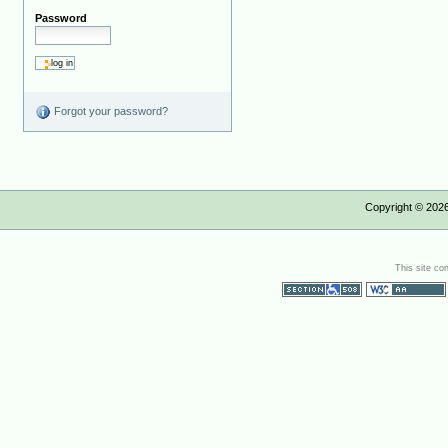
Password
Forgot your password?
Copyright ©
202
This site co
Section 508
WCAG