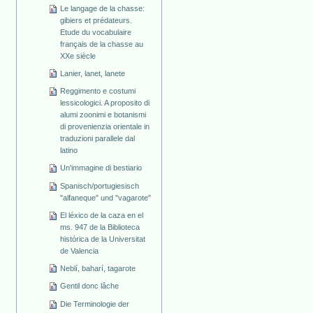
Le langage de la chasse:
gibiers et prédateurs.
Etude du vocabulaire
français de la chasse au
XXe siècle
Lanier, lanet, lanete
Reggimento e costumi
lessicologici. A proposito di
alumi zoonimi e botanismi
di provenienzia orientale in
traduzioni parallele dal
latino
Un'immagine di bestiario
Spanisch/portugiesisch
"alfaneque" und "vagarote"
El léxico de la caza en el
ms. 947 de la Biblioteca
histórica de la Universitat
de Valencia
Neblí, baharí, tagarote
Gentil donc lâche
Die Terminologie der