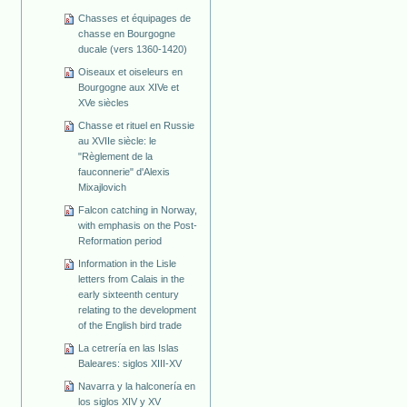
Chasses et équipages de
chasse en Bourgogne
ducale (vers 1360-1420)
Oiseaux et oiseleurs en
Bourgogne aux XIVe et
XVe siècles
Chasse et rituel en Russie
au XVIIe siècle: le
"Règlement de la
fauconnerie" d'Alexis
Mixajlovich
Falcon catching in Norway,
with emphasis on the Post-
Reformation period
Information in the Lisle
letters from Calais in the
early sixteenth century
relating to the development
of the English bird trade
La cetrería en las Islas
Baleares: siglos XIII-XV
Navarra y la halconería en
los siglos XIV y XV