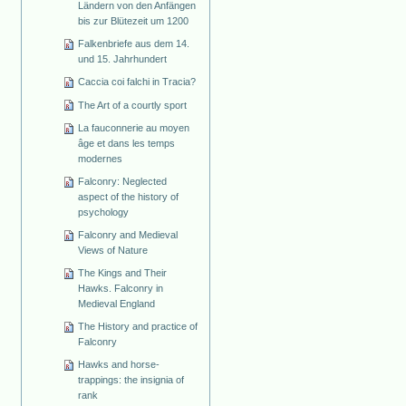
Ländern von den Anfängen
bis zur Blütezeit um 1200
Falkenbriefe aus dem 14.
und 15. Jahrhundert
Caccia coi falchi in Tracia?
The Art of a courtly sport
La fauconnerie au moyen
âge et dans les temps
modernes
Falconry: Neglected
aspect of the history of
psychology
Falconry and Medieval
Views of Nature
The Kings and Their
Hawks. Falconry in
Medieval England
The History and practice of
Falconry
Hawks and horse-
trappings: the insignia of
rank