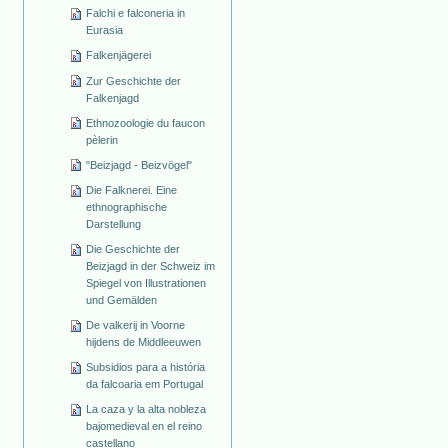
Falchi e falconeria in
Eurasia
Falkenjägerei
Zur Geschichte der
Falkenjagd
Ethnozoologie du faucon
pèlerin
"Beizjagd - Beizvögel"
Die Falknerei. Eine
ethnographische
Darstellung
Die Geschichte der
Beizjagd in der Schweiz im
Spiegel von Illustrationen
und Gemälden
De valkerij in Voorne
hijdens de Middleeuwen
Subsidios para a história
da falcoaria em Portugal
La caza y la alta nobleza
bajomedieval en el reino
castellano