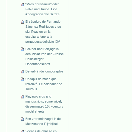
"Miles christianus" oder
Falke und Taube. Eine
ikonographische Skizze
El sépulcro de Fernando
Sánchez Rodrígues y su
significación en la
escultura funeraria
portuguesa del siglo XIV
Falkner und Beizjagd in
den Miniaturen der Grosse
Heidelberger
Liederhandschrift
De valk in de iconographie
Un tapis de mosaïque
retrouvé: Le calendrier de
Tournus
Playing-cards and
manuscripts: some widely
disseminated 15th-century
model sheets
Een vreemde vogel in de
Meezmanno-Rijmbijbel
Scènes de chasse en