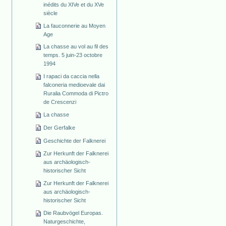
inédits du XIVe et du XVe
siècle
La fauconnerie au Moyen
Age
La chasse au vol au fil des
temps. 5 juin-23 octobre
1994
I rapaci da caccia nella
falconeria medioevale dai
Ruralia Commoda di Pictro
de Crescenzi
La chasse
Der Gerfalke
Geschichte der Falknerei
Zur Herkunft der Falknerei
aus archäologisch-
historischer Sicht
Zur Herkunft der Falknerei
aus archäologisch-
historischer Sicht
Die Raubvögel Europas.
Naturgeschichte,