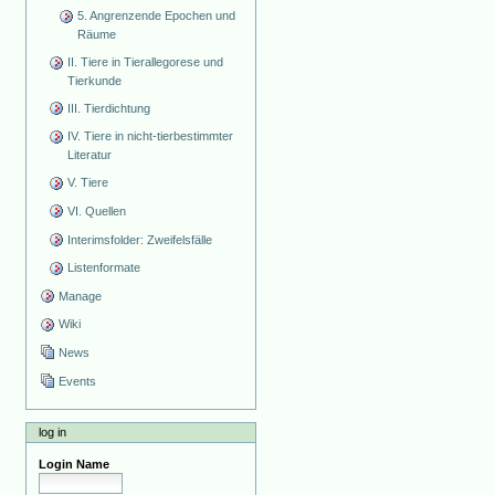
5. Angrenzende Epochen und
Räume
II. Tiere in Tierallegorese und
Tierkunde
III. Tierdichtung
IV. Tiere in nicht-tierbestimmter
Literatur
V. Tiere
VI. Quellen
Interimsfolder: Zweifelsfälle
Listenformate
Manage
Wiki
News
Events
log in
Login Name