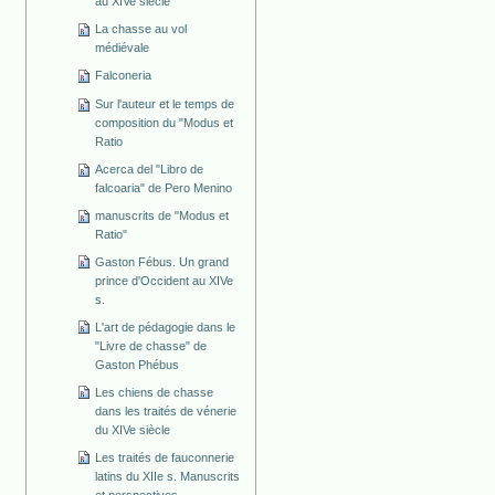
au XIVe siècle
La chasse au vol
médiévale
Falconeria
Sur l'auteur et le temps de
composition du "Modus et
Ratio
Acerca del "Libro de
falcoaria" de Pero Menino
manuscrits de "Modus et
Ratio"
Gaston Fébus. Un grand
prince d'Occident au XIVe
s.
L'art de pédagogie dans le
"Livre de chasse" de
Gaston Phébus
Les chiens de chasse
dans les traités de vénerie
du XIVe siècle
Les traités de fauconnerie
latins du XIIe s. Manuscrits
et perspectives