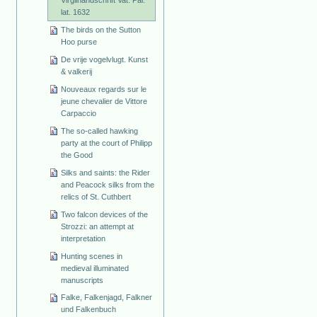
lat. 1632
The birds on the Sutton
Hoo purse
De vrije vogelvlugt. Kunst
& valkerij
Nouveaux regards sur le
jeune chevalier de Vittore
Carpaccio
The so-called hawking
party at the court of Philipp
the Good
Silks and saints: the Rider
and Peacock silks from the
relics of St. Cuthbert
Two falcon devices of the
Strozzi: an attempt at
interpretation
Hunting scenes in
medieval illuminated
manuscripts
Falke, Falkenjagd, Falkner
und Falkenbuch