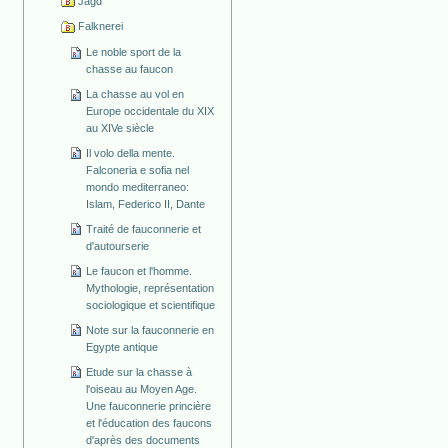
Jagd
Falknerei
Le noble sport de la
chasse au faucon
La chasse au vol en
Europe occidentale du XIX
au XIVe siècle
Il volo della mente.
Falconeria e sofia nel
mondo mediterraneo:
Islam, Federico II, Dante
Traité de fauconnerie et
d'autourserie
Le faucon et l'homme.
Mythologie, représentation
sociologique et scientifique
Note sur la fauconnerie en
Egypte antique
Etude sur la chasse à
l'oiseau au Moyen Age.
Une fauconnerie princière
et l'éducation des faucons
d'après des documents