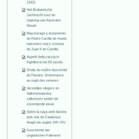
1343)
Het Brabantsche
Jachtrecht voor de
regering van Karel den
Stoute
Mayorarago y testamento
de Pedro Carrillo de Huete,
halconero real y cronista
de Juan II de Castilla
Aspetti della caccia in
Inghilterra nel XII secolo
Droits du maître fauconnier
de Flandre. Ordonnance
au sujet des veneurs
Verstelijke vliegers en
Valkenswaardse
valkenrers sedert de
zeventiende eeuw
Sobre la caça amb falcons
pels reis de Catalunya-
Aragó els segles XIII i XIV
Geschichte der
ungarischen Falknerei