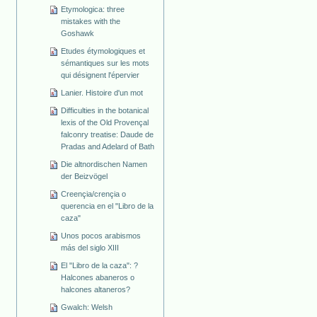
Etymologica: three
mistakes with the
Goshawk
Etudes étymologiques et
sémantiques sur les mots
qui désignent l'épervier
Lanier. Histoire d'un mot
Difficulties in the botanical
lexis of the Old Provençal
falconry treatise: Daude de
Pradas and Adelard of Bath
Die altnordischen Namen
der Beizvögel
Creençia/crençia o
querencia en el "Libro de la
caza"
Unos pocos arabismos
más del siglo XIII
El "Libro de la caza": ?
Halcones abaneros o
halcones altaneros?
Gwalch: Welsh