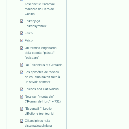
Toscane: le Carnaval
macabre de Picro de
Cosino
Falkenjagd -
Falkensymbolik
Falco
Falco
Un termine longobardo
della caccia: "paissa",
"paissare"
De Falconibus et Girofalcis
Les épithètes de l'oiseau
de vol. d'un savoir-faire à
un savoir-nommer
Falcons and Catuvolcus
Note sur "muntarsin"
("Roman de Horu", v.731)
"Esventailh". Lectio
difficilior e test tecnici
Gli accipitres nella
sistematica pliniana