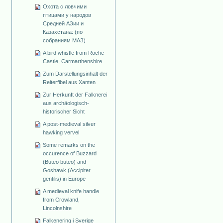
Охота с ловчими
птицами у народов
Средней АЗии и
Казахстана: (по
собраниям МАЗ)
A bird whistle from Roche
Castle, Carmarthenshire
Zum Darstellungsinhalt der
Reiterfibel aus Xanten
Zur Herkunft der Falknerei
aus archäologisch-
historischer Sicht
A post-medieval silver
hawking vervel
Some remarks on the
occurence of Buzzard
(Buteo buteo) and
Goshawk (Accipiter
gentilis) in Europe
A medieval knife handle
from Crowland,
Lincolnshire
Falkenering i Sverige