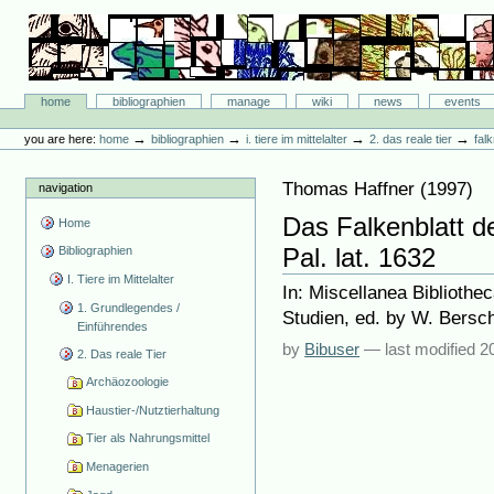
Skip
to
content.
|
Skip
Bibliographie-Portal
to
Sections
home
bibliographien
manage
wiki
news
events
navigation
Personal
tools
→
→
→
→
you are here:
home
bibliographien
i. tiere im mittelalter
2. das reale tier
fal
Thomas Haffner
(
1997
)
navigation
Das Falkenblatt de
Home
Pal. lat. 1632
Bibliographien
I. Tiere im Mittelalter
In: Miscellanea Bibliothe
1. Grundlegendes /
Studien, ed. by W. Berschi
Einführendes
by
Bibuser
—
last modified
2
2. Das reale Tier
Archäozoologie
Haustier-/Nutztierhaltung
Tier als Nahrungsmittel
Menagerien