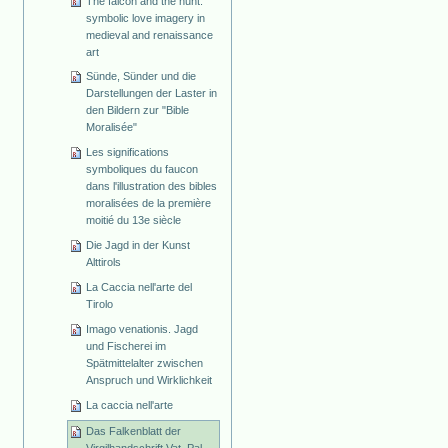
The falcon and the hunt:
symbolic love imagery in
medieval and renaissance
art
Sünde, Sünder und die
Darstellungen der Laster in
den Bildern zur "Bible
Moralisée"
Les significations
symboliques du faucon
dans l'illustration des bibles
moralisées de la première
moitié du 13e siècle
Die Jagd in der Kunst
Alttirols
La Caccia nell'arte del
Tirolo
Imago venationis. Jagd
und Fischerei im
Spätmittelalter zwischen
Anspruch und Wirklichkeit
La caccia nell'arte
Das Falkenblatt der
Virgilhandschrift Vat. Pal.