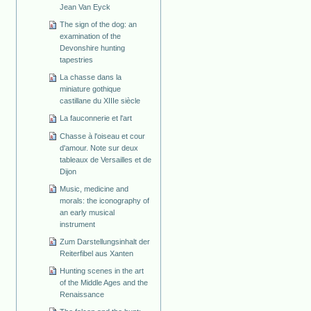
Jean Van Eyck
The sign of the dog: an
examination of the
Devonshire hunting
tapestries
La chasse dans la
miniature gothique
castillane du XIIIe siècle
La fauconnerie et l'art
Chasse à l'oiseau et cour
d'amour. Note sur deux
tableaux de Versailles et de
Dijon
Music, medicine and
morals: the iconography of
an early musical
instrument
Zum Darstellungsinhalt der
Reiterfibel aus Xanten
Hunting scenes in the art
of the Middle Ages and the
Renaissance