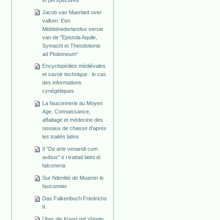
Jacob van Maerlant over
valken. Een
Middelnederlandse versie
van de "Epistola Aquile,
Symachi et Theodotionis
ad Ptolomeum"
Encyclopédies médiévales
et savoir technique : le cas
des informations
cynégétiques
La fauconnerie au Moyen
Age. Connaissance,
affaitage et médecine des
oiseaux de chasse d'après
les traités latins
Il "De arte venandi cum
avibus" e i trattati latini di
falconeria
Sur l'identité de Moamin le
fauconnier
Das Falkenbuch Friedrichs
II.
Über die Kunst mit Vögeln