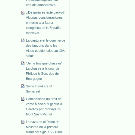
estudio comparativo
¿De quién es este ciervo?:
Algunas consideraciones
en torno a la fauna
cinegética de la España
medieval
La capture et le commerce
des faucons dans les
Alpes occidentales au XIVe
siècle
"Je ne fois que chassier".
La chasse à la cour de
Philippe le Bon, duc de
Bourgogne
Some Hawkers of
Somerset
Concessions du droit de
vente à oiseaux gentils à
Carolles par l'abbayz du
Mont Saint-Michel
La caza en el Reino de
Mallorca en la primera
mitad del siglo XIV (1300-