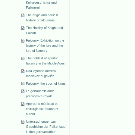
Kulturgeschichte und
Falknerei
The origin and earliest
history of falconerie
The Nobility of Knight and
Falcon
Falconry. Exhibition on the
history of the lure and the
lore of falconry
The noblest of sports:
falconry in the Middle Ages
Una leyenda cetrera
medieval: el gavilán
Falconry, the sport of kings
Le gerfaut d'Islande,
prérogative royale
Approche médicale et
chirurgicale: faucon et
autour
Untersuchungen zur
Geschichte der Falkenjagd
in den germanischen