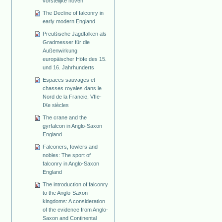
vorstelijke hoven
The Decline of falconry in
early modern England
Preußische Jagdfalken als
Gradmesser für die
Außenwirkung
europäischer Höfe des 15.
und 16. Jahrhunderts
Espaces sauvages et
chasses royales dans le
Nord de la Francie, VIIe-
IXe siècles
The crane and the
gyrfalcon in Anglo-Saxon
England
Falconers, fowlers and
nobles: The sport of
falconry in Anglo-Saxon
England
The introduction of falconry
to the Anglo-Saxon
kingdoms: A consideration
of the evidence from Anglo-
Saxon and Continental