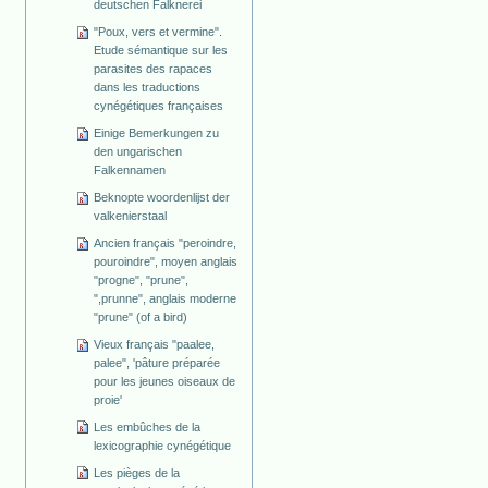
deutschen Falknerei
"Poux, vers et vermine".
Etude sémantique sur les
parasites des rapaces
dans les traductions
cynégétiques françaises
Einige Bemerkungen zu
den ungarischen
Falkennamen
Beknopte woordenlijst der
valkenierstaal
Ancien français "peroindre,
pouroindre", moyen anglais
"progne", "prune",
",prunne", anglais moderne
"prune" (of a bird)
Vieux français "paalee,
palee", 'pâture préparée
pour les jeunes oiseaux de
proie'
Les embûches de la
lexicographie cynégétique
Les pièges de la