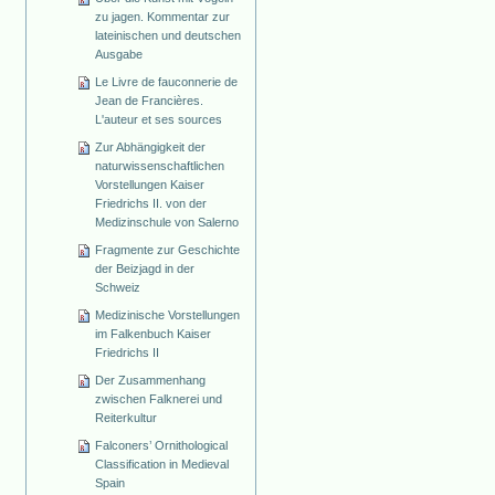
zu jagen. Kommentar zur
lateinischen und deutschen
Ausgabe
Le Livre de fauconnerie de
Jean de Francières.
L'auteur et ses sources
Zur Abhängigkeit der
naturwissenschaftlichen
Vorstellungen Kaiser
Friedrichs II. von der
Medizinschule von Salerno
Fragmente zur Geschichte
der Beizjagd in der
Schweiz
Medizinische Vorstellungen
im Falkenbuch Kaiser
Friedrichs II
Der Zusammenhang
zwischen Falknerei und
Reiterkultur
Falconers’ Ornithological
Classification in Medieval
Spain