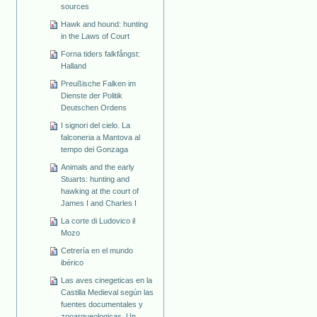
sources
Hawk and hound: hunting
in the Laws of Court
Forna tiders falkfångst:
Halland
Preußische Falken im
Dienste der Politik
Deutschen Ordens
I signori del cielo. La
falconeria a Mantova al
tempo dei Gonzaga
Animals and the early
Stuarts: hunting and
hawking at the court of
James I and Charles I
La corte di Ludovico il
Mozo
Cetrería en el mundo
ibérico
Las aves cinegeticas en la
Castilla Medieval según las
fuentes documentales y
zooarqueologicas. Un