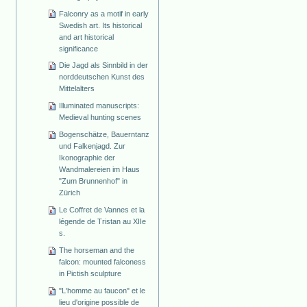
Falconry as a motif in early
Swedish art. Its historical
and art historical
significance
Die Jagd als Sinnbild in der
norddeutschen Kunst des
Mittelalters
Illuminated manuscripts:
Medieval hunting scenes
Bogenschätze, Bauerntanz
und Falkenjagd. Zur
Ikonographie der
Wandmalereien im Haus
"Zum Brunnenhof" in
Zürich
Le Coffret de Vannes et la
légende de Tristan au XIIe
s.
The horseman and the
falcon: mounted falconess
in Pictish sculpture
"L'homme au faucon" et le
lieu d'origine possible de