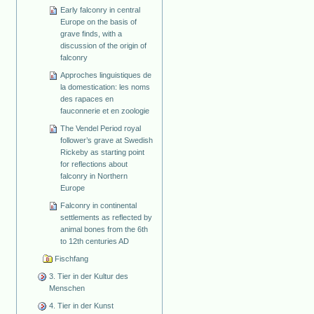
Early falconry in central
Europe on the basis of
grave finds, with a
discussion of the origin of
falconry
Approches linguistiques de
la domestication: les noms
des rapaces en
fauconnerie et en zoologie
The Vendel Period royal
follower’s grave at Swedish
Rickeby as starting point
for reflections about
falconry in Northern
Europe
Falconry in continental
settlements as reflected by
animal bones from the 6th
to 12th centuries AD
Fischfang
3. Tier in der Kultur des
Menschen
4. Tier in der Kunst