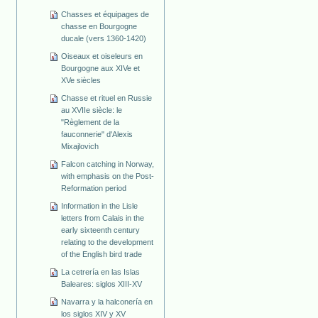
Chasses et équipages de
chasse en Bourgogne
ducale (vers 1360-1420)
Oiseaux et oiseleurs en
Bourgogne aux XIVe et
XVe siècles
Chasse et rituel en Russie
au XVIIe siècle: le
"Règlement de la
fauconnerie" d'Alexis
Mixajlovich
Falcon catching in Norway,
with emphasis on the Post-
Reformation period
Information in the Lisle
letters from Calais in the
early sixteenth century
relating to the development
of the English bird trade
La cetrería en las Islas
Baleares: siglos XIII-XV
Navarra y la halconería en
los siglos XIV y XV