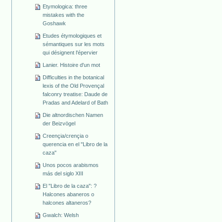
Etymologica: three
mistakes with the
Goshawk
Etudes étymologiques et
sémantiques sur les mots
qui désignent l'épervier
Lanier. Histoire d'un mot
Difficulties in the botanical
lexis of the Old Provençal
falconry treatise: Daude de
Pradas and Adelard of Bath
Die altnordischen Namen
der Beizvögel
Creençia/crençia o
querencia en el "Libro de la
caza"
Unos pocos arabismos
más del siglo XIII
El "Libro de la caza": ?
Halcones abaneros o
halcones altaneros?
Gwalch: Welsh