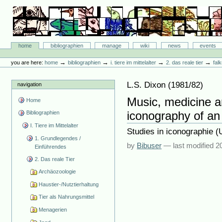
Skip
to
content.
|
Skip
Bibliographie-Portal
to
Sections
home
bibliographien
manage
wiki
news
events
navigation
Personal
tools
→
→
→
→
you are here:
home
bibliographien
i. tiere im mittelalter
2. das reale tier
fal
L.S. Dixon
(
1981/82
)
navigation
Music, medicine a
Home
iconography of an
Bibliographien
I. Tiere im Mittelalter
Studies in iconographie (
1. Grundlegendes /
by
Bibuser
—
last modified
2
Einführendes
2. Das reale Tier
Archäozoologie
Haustier-/Nutztierhaltung
Tier als Nahrungsmittel
Menagerien