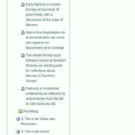
Early falconry in central
Europe on the basis of
grave finds, with a
discussion of the origin of
falconry
Approches linguistiques de
la domestication: les noms
des rapaces en
fauconnerie et en zoologie
The Vendel Period royal
follower’s grave at Swedish
Rickeby as starting point
for reflections about
falconry in Northern
Europe
Falconry in continental
settlements as reflected by
animal bones from the 6th
to 12th centuries AD
Fischfang
3. Tier in der Kultur des
Menschen
4. Tier in der Kunst