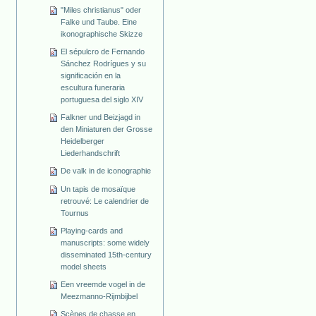
"Miles christianus" oder
Falke und Taube. Eine
ikonographische Skizze
El sépulcro de Fernando
Sánchez Rodrígues y su
significación en la
escultura funeraria
portuguesa del siglo XIV
Falkner und Beizjagd in
den Miniaturen der Grosse
Heidelberger
Liederhandschrift
De valk in de iconographie
Un tapis de mosaïque
retrouvé: Le calendrier de
Tournus
Playing-cards and
manuscripts: some widely
disseminated 15th-century
model sheets
Een vreemde vogel in de
Meezmanno-Rijmbijbel
Scènes de chasse en