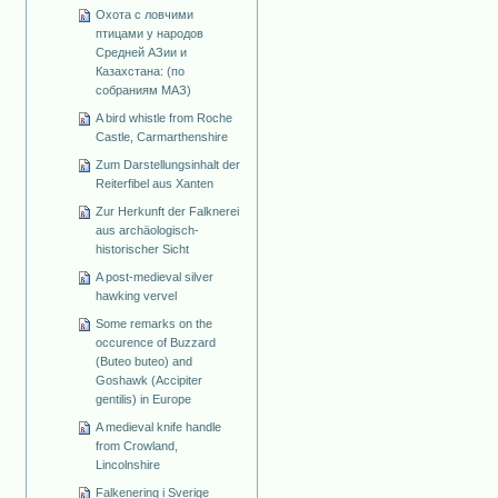
Охота с ловчими
птицами у народов
Средней АЗии и
Казахстана: (по
собраниям МАЗ)
A bird whistle from Roche
Castle, Carmarthenshire
Zum Darstellungsinhalt der
Reiterfibel aus Xanten
Zur Herkunft der Falknerei
aus archäologisch-
historischer Sicht
A post-medieval silver
hawking vervel
Some remarks on the
occurence of Buzzard
(Buteo buteo) and
Goshawk (Accipiter
gentilis) in Europe
A medieval knife handle
from Crowland,
Lincolnshire
Falkenering i Sverige