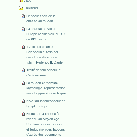
Jagd
Falknerei
Le noble sport de la
chasse au faucon
La chasse au vol en
Europe occidentale du XIX
au XIVe siècle
Il volo della mente.
Falconeria e sofia nel
mondo mediterraneo:
Islam, Federico II, Dante
Traité de fauconnerie et
d'autourserie
Le faucon et l'homme.
Mythologie, représentation
sociologique et scientifique
Note sur la fauconnerie en
Egypte antique
Etude sur la chasse à
l'oiseau au Moyen Age.
Une fauconnerie princière
et l'éducation des faucons
d'après des documents