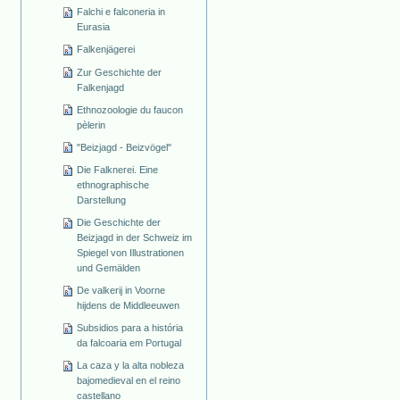
Falchi e falconeria in
Eurasia
Falkenjägerei
Zur Geschichte der
Falkenjagd
Ethnozoologie du faucon
pèlerin
"Beizjagd - Beizvögel"
Die Falknerei. Eine
ethnographische
Darstellung
Die Geschichte der
Beizjagd in der Schweiz im
Spiegel von Illustrationen
und Gemälden
De valkerij in Voorne
hijdens de Middleeuwen
Subsidios para a história
da falcoaria em Portugal
La caza y la alta nobleza
bajomedieval en el reino
castellano