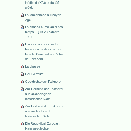
inédits du XIVe et du XVe
siècle
La fauconnerie au Moyen
Age
La chasse au vol au fil des
temps. 5 juin-23 octobre
1994
I rapaci da caccia nella
falconeria medioevale dai
Ruralia Commoda di Pictro
de Crescenzi
La chasse
Der Gerfalke
Geschichte der Falknerei
Zur Herkunft der Falknerei
aus archäologisch-
historischer Sicht
Zur Herkunft der Falknerei
aus archäologisch-
historischer Sicht
Die Raubvögel Europas.
Naturgeschichte,