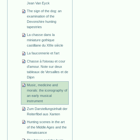
Jean Van Eyck
The sign of the dog: an
examination of the
Devonshire hunting
tapestries
La chasse dans la
miniature gothique
castillane du XIIIe siècle
La fauconnerie et l'art
Chasse à l'oiseau et cour
d'amour. Note sur deux
tableaux de Versailles et de
Dijon
Music, medicine and
morals: the iconography of
an early musical
instrument
Zum Darstellungsinhalt der
Reiterfibel aus Xanten
Hunting scenes in the art
of the Middle Ages and the
Renaissance