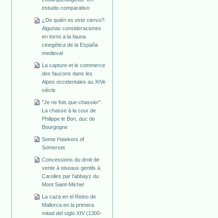
estudio comparativo
¿De quién es este ciervo?:
Algunas consideraciones
en torno a la fauna
cinegética de la España
medieval
La capture et le commerce
des faucons dans les
Alpes occidentales au XIVe
siècle
"Je ne fois que chassier".
La chasse à la cour de
Philippe le Bon, duc de
Bourgogne
Some Hawkers of
Somerset
Concessions du droit de
vente à oiseaux gentils à
Carolles par l'abbayz du
Mont Saint-Michel
La caza en el Reino de
Mallorca en la primera
mitad del siglo XIV (1300-