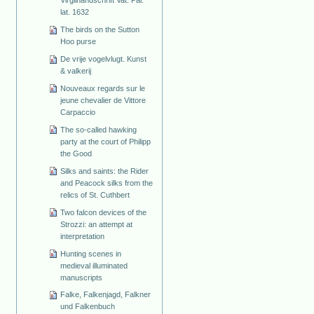
lat. 1632
The birds on the Sutton
Hoo purse
De vrije vogelvlugt. Kunst
& valkerij
Nouveaux regards sur le
jeune chevalier de Vittore
Carpaccio
The so-called hawking
party at the court of Philipp
the Good
Silks and saints: the Rider
and Peacock silks from the
relics of St. Cuthbert
Two falcon devices of the
Strozzi: an attempt at
interpretation
Hunting scenes in
medieval illuminated
manuscripts
Falke, Falkenjagd, Falkner
und Falkenbuch