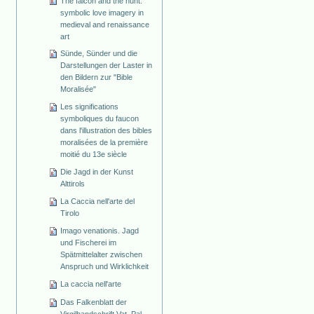
The falcon and the hunt:
symbolic love imagery in
medieval and renaissance
art
Sünde, Sünder und die
Darstellungen der Laster in
den Bildern zur "Bible
Moralisée"
Les significations
symboliques du faucon
dans l'illustration des bibles
moralisées de la première
moitié du 13e siècle
Die Jagd in der Kunst
Alttirols
La Caccia nell'arte del
Tirolo
Imago venationis. Jagd
und Fischerei im
Spätmittelalter zwischen
Anspruch und Wirklichkeit
La caccia nell'arte
Das Falkenblatt der
Virgilhandschrift Vat. Pal.