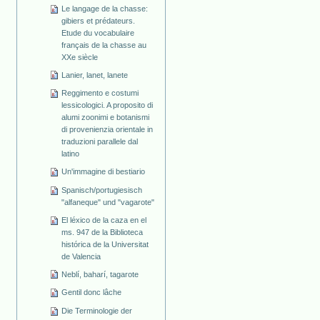
Le langage de la chasse:
gibiers et prédateurs.
Etude du vocabulaire
français de la chasse au
XXe siècle
Lanier, lanet, lanete
Reggimento e costumi
lessicologici. A proposito di
alumi zoonimi e botanismi
di provenienzia orientale in
traduzioni parallele dal
latino
Un'immagine di bestiario
Spanisch/portugiesisch
"alfaneque" und "vagarote"
El léxico de la caza en el
ms. 947 de la Biblioteca
histórica de la Universitat
de Valencia
Neblí, baharí, tagarote
Gentil donc lâche
Die Terminologie der