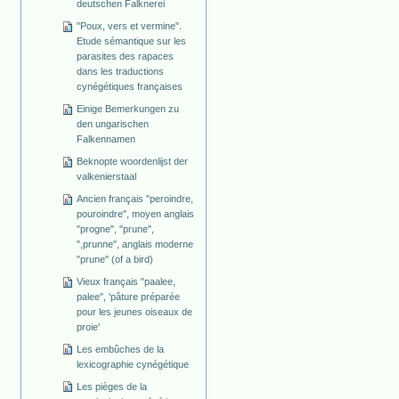
deutschen Falknerei
"Poux, vers et vermine".
Etude sémantique sur les
parasites des rapaces
dans les traductions
cynégétiques françaises
Einige Bemerkungen zu
den ungarischen
Falkennamen
Beknopte woordenlijst der
valkenierstaal
Ancien français "peroindre,
pouroindre", moyen anglais
"progne", "prune",
",prunne", anglais moderne
"prune" (of a bird)
Vieux français "paalee,
palee", 'pâture préparée
pour les jeunes oiseaux de
proie'
Les embûches de la
lexicographie cynégétique
Les pièges de la