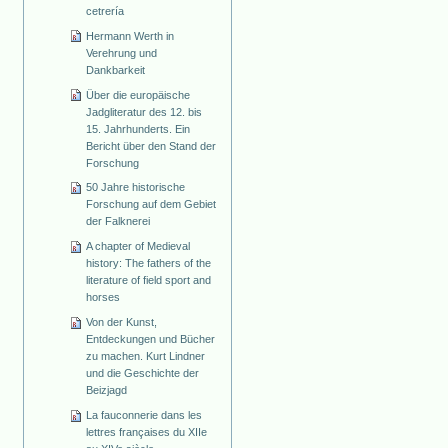
cetrería
Hermann Werth in
Verehrung und
Dankbarkeit
Über die europäische
Jadgliteratur des 12. bis
15. Jahrhunderts. Ein
Bericht über den Stand der
Forschung
50 Jahre historische
Forschung auf dem Gebiet
der Falknerei
A chapter of Medieval
history: The fathers of the
literature of field sport and
horses
Von der Kunst,
Entdeckungen und Bücher
zu machen. Kurt Lindner
und die Geschichte der
Beizjagd
La fauconnerie dans les
lettres françaises du XIIe