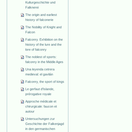
Kulturgeschichte und
Falknerei
The origin and earliest
history of falconerie
The Nobility of Knight and
Falcon
Falconry. Exhibition on the
history of the lure and the
lore of falconry
The noblest of sports:
falconry in the Middle Ages
Una leyenda cetrera
medieval: el gavilán
Falconry, the sport of kings
Le gerfaut d'Islande,
prérogative royale
Approche médicale et
chirurgicale: faucon et
autour
Untersuchungen zur
Geschichte der Falkenjagd
in den germanischen