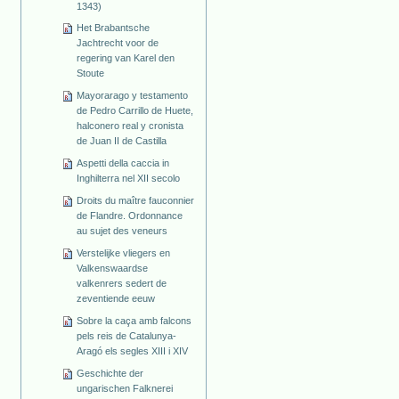
1343)
Het Brabantsche
Jachtrecht voor de
regering van Karel den
Stoute
Mayorarago y testamento
de Pedro Carrillo de Huete,
halconero real y cronista
de Juan II de Castilla
Aspetti della caccia in
Inghilterra nel XII secolo
Droits du maître fauconnier
de Flandre. Ordonnance
au sujet des veneurs
Verstelijke vliegers en
Valkenswaardse
valkenrers sedert de
zeventiende eeuw
Sobre la caça amb falcons
pels reis de Catalunya-
Aragó els segles XIII i XIV
Geschichte der
ungarischen Falknerei