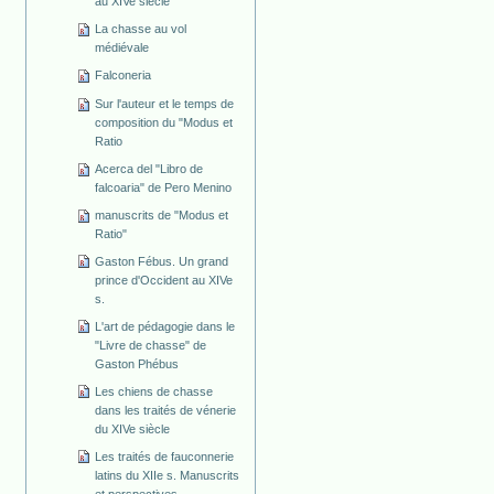
au XIVe siècle
La chasse au vol
médiévale
Falconeria
Sur l'auteur et le temps de
composition du "Modus et
Ratio
Acerca del "Libro de
falcoaria" de Pero Menino
manuscrits de "Modus et
Ratio"
Gaston Fébus. Un grand
prince d'Occident au XIVe
s.
L'art de pédagogie dans le
"Livre de chasse" de
Gaston Phébus
Les chiens de chasse
dans les traités de vénerie
du XIVe siècle
Les traités de fauconnerie
latins du XIIe s. Manuscrits
et perspectives