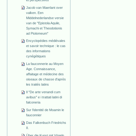
Jacob van Maerlant over
valken. Een
Middelnederlandse versie
van de "Epistola Aquile,
Symachi et Theodotionis
ad Ptolomeum"
Encyclopédies médiévales
et savoir technique : le cas
des informations
cynégétiques
La fauconnerie au Moyen
Age. Connaissance,
affaitage et médecine des
oiseaux de chasse d'après
les traités latins
Il "De arte venandi cum
avibus" e i trattati latini di
falconeria
Sur l'identité de Moamin le
fauconnier
Das Falkenbuch Friedrichs
II.
Über die Kunst mit Vögeln