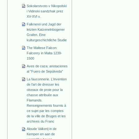
Sokolarstvoto v Nikopolski
i Vidinski sandzhak prez
XV-XVI v.
Falknerei und Jagd der
letzten Katzenelnbogener
Grafen. Eine
kulturgeschichtliche Studie
The Maltese Falcon:
Falconry in Malta 1239-
1500
Aves de caza: anotaciones
al "Fuero de Sepúlveda"
La fauconnerie. L'invention
de l'art de dresser les
oiseaux de proie pour la
chasse attribuée aux
Flamands.
Renseignements fournis à
ce sujet par les comptes
de la ville de Bruges et les
archives du Franc
Aloude Valkerij in de
Kempen en aan de