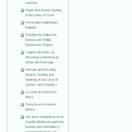
sources
Hawk and hound: hunting
in the Laws of Court
Forna tiders falkfångst:
Halland
Preußische Falken im
Dienste der Politik
Deutschen Ordens
I signori del cielo. La
falconeria a Mantova al
tempo dei Gonzaga
Animals and the early
Stuarts: hunting and
hawking at the court of
James I and Charles I
La corte di Ludovico il
Mozo
Cetrería en el mundo
ibérico
Las aves cinegeticas en la
Castilla Medieval según las
fuentes documentales y
zooarqueologicas. Un