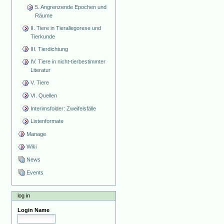
5. Angrenzende Epochen und
Räume
II. Tiere in Tierallegorese und
Tierkunde
III. Tierdichtung
IV. Tiere in nicht-tierbestimmter
Literatur
V. Tiere
VI. Quellen
Interimsfolder: Zweifelsfälle
Listenformate
Manage
Wiki
News
Events
log in
Login Name