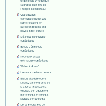
terminologie cynégétique
(à propos d'un livre de
François Remigereau)
Classification,
ethnoclassification and
some reflexions on
European rodents and
hawks in folk culture
Mélanges d'étimologie
cynégétique
Essais d'étimologie
cynégétique
Nouveaux essais
d'étimologie cynégétique
"Falkentraktate"
Literatura medieval cetrera
Bibliografia delle opere
italiane, latine e greche su
la caccia, la pesca e la
cinologia con aggiunte di
mammologia, ornitologia,
ittiologia e erpetologia
Libros medievales de