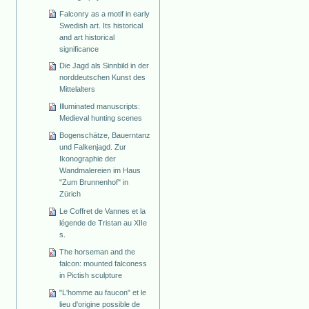
Falconry as a motif in early
Swedish art. Its historical
and art historical
significance
Die Jagd als Sinnbild in der
norddeutschen Kunst des
Mittelalters
Illuminated manuscripts:
Medieval hunting scenes
Bogenschätze, Bauerntanz
und Falkenjagd. Zur
Ikonographie der
Wandmalereien im Haus
"Zum Brunnenhof" in
Zürich
Le Coffret de Vannes et la
légende de Tristan au XIIe
s.
The horseman and the
falcon: mounted falconess
in Pictish sculpture
"L'homme au faucon" et le
lieu d'origine possible de