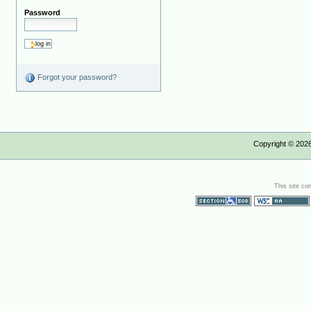
Password
Forgot your password?
Copyright ©
202
This site co
Section 508
WCAG