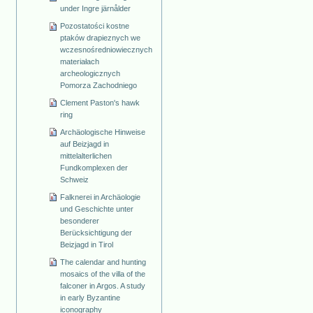
under Ingre järnålder
Pozostatości kostne
ptaków drapieznych we
wczesnośredniowiecznych
materiałach
archeologicznych
Pomorza Zachodniego
Clement Paston's hawk
ring
Archäologische Hinweise
auf Beizjagd in
mittelalterlichen
Fundkomplexen der
Schweiz
Falknerei in Archäologie
und Geschichte unter
besonderer
Berücksichtigung der
Beizjagd in Tirol
The calendar and hunting
mosaics of the villa of the
falconer in Argos. A study
in early Byzantine
iconography