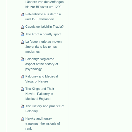
Ländern von den Anfängen
bis zur Blütezeit um 1200
Falkenbriefe aus dem 14.
und 15. Jahrhundert
Caccia coi falchi in Tracia?
The Art of a courtly sport
La fauconnerie au moyen
âge et dans les temps
modernes
Falconry: Neglected
aspect of the history of
psychology
Falconry and Medieval
Views of Nature
The Kings and Their
Hawks. Falconry in
Medieval England
The History and practice of
Falconry
Hawks and horse-
trappings: the insignia of
rank