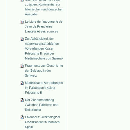
zu jagen. Kommentar zur
lateinischen und deutschen
Ausgabe
Le Livre de fauconnerie de
Jean de Francières.
L'auteur et ses sources
Zur Abhängigkeit der
naturwissenschaftlichen
Vorstellungen Kaiser
Friedrichs II. von der
Medizinschule von Salerno
Fragmente zur Geschichte
der Beizjagd in der
Schweiz
Medizinische Vorstellungen
im Falkenbuch Kaiser
Friedrichs II
Der Zusammenhang
zwischen Falknerei und
Reiterkultur
Falconers’ Ornithological
Classification in Medieval
Spain