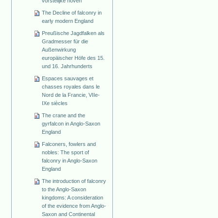
vorstelijke hoven
The Decline of falconry in
early modern England
Preußische Jagdfalken als
Gradmesser für die
Außenwirkung
europäischer Höfe des 15.
und 16. Jahrhunderts
Espaces sauvages et
chasses royales dans le
Nord de la Francie, VIIe-
IXe siècles
The crane and the
gyrfalcon in Anglo-Saxon
England
Falconers, fowlers and
nobles: The sport of
falconry in Anglo-Saxon
England
The introduction of falconry
to the Anglo-Saxon
kingdoms: A consideration
of the evidence from Anglo-
Saxon and Continental