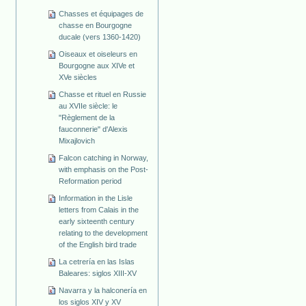
Chasses et équipages de
chasse en Bourgogne
ducale (vers 1360-1420)
Oiseaux et oiseleurs en
Bourgogne aux XIVe et
XVe siècles
Chasse et rituel en Russie
au XVIIe siècle: le
"Règlement de la
fauconnerie" d'Alexis
Mixajlovich
Falcon catching in Norway,
with emphasis on the Post-
Reformation period
Information in the Lisle
letters from Calais in the
early sixteenth century
relating to the development
of the English bird trade
La cetrería en las Islas
Baleares: siglos XIII-XV
Navarra y la halconería en
los siglos XIV y XV