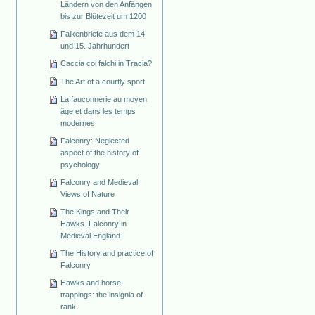
Ländern von den Anfängen
bis zur Blütezeit um 1200
Falkenbriefe aus dem 14.
und 15. Jahrhundert
Caccia coi falchi in Tracia?
The Art of a courtly sport
La fauconnerie au moyen
âge et dans les temps
modernes
Falconry: Neglected
aspect of the history of
psychology
Falconry and Medieval
Views of Nature
The Kings and Their
Hawks. Falconry in
Medieval England
The History and practice of
Falconry
Hawks and horse-
trappings: the insignia of
rank