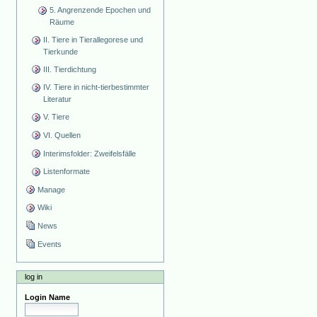
5. Angrenzende Epochen und
Räume
II. Tiere in Tierallegorese und
Tierkunde
III. Tierdichtung
IV. Tiere in nicht-tierbestimmter
Literatur
V. Tiere
VI. Quellen
Interimsfolder: Zweifelsfälle
Listenformate
Manage
Wiki
News
Events
log in
Login Name