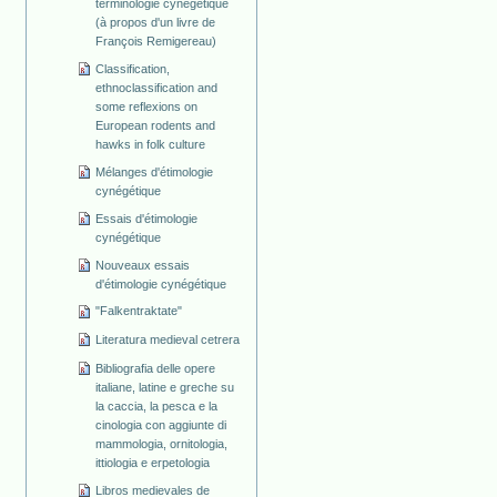
terminologie cynégétique
(à propos d'un livre de
François Remigereau)
Classification,
ethnoclassification and
some reflexions on
European rodents and
hawks in folk culture
Mélanges d'étimologie
cynégétique
Essais d'étimologie
cynégétique
Nouveaux essais
d'étimologie cynégétique
"Falkentraktate"
Literatura medieval cetrera
Bibliografia delle opere
italiane, latine e greche su
la caccia, la pesca e la
cinologia con aggiunte di
mammologia, ornitologia,
ittiologia e erpetologia
Libros medievales de