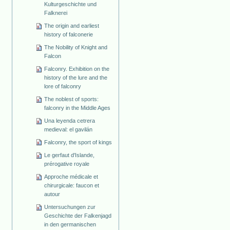
Kulturgeschichte und
Falknerei
The origin and earliest
history of falconerie
The Nobility of Knight and
Falcon
Falconry. Exhibition on the
history of the lure and the
lore of falconry
The noblest of sports:
falconry in the Middle Ages
Una leyenda cetrera
medieval: el gavilán
Falconry, the sport of kings
Le gerfaut d'Islande,
prérogative royale
Approche médicale et
chirurgicale: faucon et
autour
Untersuchungen zur
Geschichte der Falkenjagd
in den germanischen