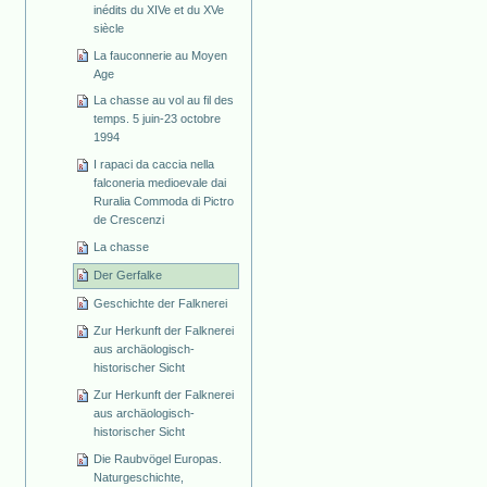
inédits du XIVe et du XVe
siècle
La fauconnerie au Moyen
Age
La chasse au vol au fil des
temps. 5 juin-23 octobre
1994
I rapaci da caccia nella
falconeria medioevale dai
Ruralia Commoda di Pictro
de Crescenzi
La chasse
Der Gerfalke
Geschichte der Falknerei
Zur Herkunft der Falknerei
aus archäologisch-
historischer Sicht
Zur Herkunft der Falknerei
aus archäologisch-
historischer Sicht
Die Raubvögel Europas.
Naturgeschichte,