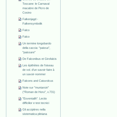
Toscane: le Carnaval
macabre de Picro de
Cosino
Falkenjagd -
Falkensymbolik
Falco
Falco
Un termine longobardo
della caccia: "paissa",
"paissare"
De Falconibus et Girofalcis
Les épithètes de l'oiseau
de vol. d'un savoir-faire à
un savoir-nommer
Falcons and Catuvolcus
Note sur "muntarsin"
("Roman de Horu", v.731)
"Esventailh". Lectio
difficilior e test tecnici
Gli accipitres nella
sistematica pliniana