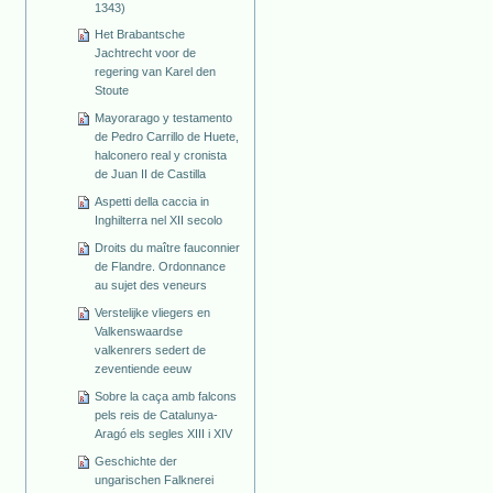
1343)
Het Brabantsche
Jachtrecht voor de
regering van Karel den
Stoute
Mayorarago y testamento
de Pedro Carrillo de Huete,
halconero real y cronista
de Juan II de Castilla
Aspetti della caccia in
Inghilterra nel XII secolo
Droits du maître fauconnier
de Flandre. Ordonnance
au sujet des veneurs
Verstelijke vliegers en
Valkenswaardse
valkenrers sedert de
zeventiende eeuw
Sobre la caça amb falcons
pels reis de Catalunya-
Aragó els segles XIII i XIV
Geschichte der
ungarischen Falknerei