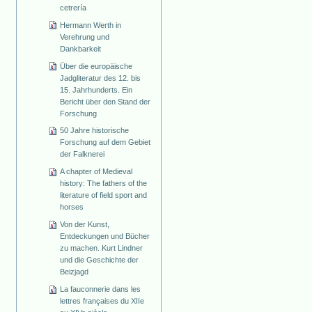
cetrería
Hermann Werth in
Verehrung und
Dankbarkeit
Über die europäische
Jadgliteratur des 12. bis
15. Jahrhunderts. Ein
Bericht über den Stand der
Forschung
50 Jahre historische
Forschung auf dem Gebiet
der Falknerei
A chapter of Medieval
history: The fathers of the
literature of field sport and
horses
Von der Kunst,
Entdeckungen und Bücher
zu machen. Kurt Lindner
und die Geschichte der
Beizjagd
La fauconnerie dans les
lettres françaises du XIIe