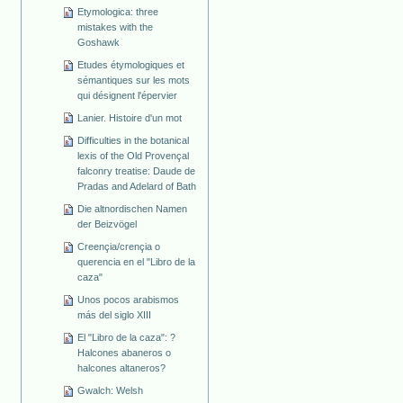
Etymologica: three
mistakes with the
Goshawk
Etudes étymologiques et
sémantiques sur les mots
qui désignent l'épervier
Lanier. Histoire d'un mot
Difficulties in the botanical
lexis of the Old Provençal
falconry treatise: Daude de
Pradas and Adelard of Bath
Die altnordischen Namen
der Beizvögel
Creençia/crençia o
querencia en el "Libro de la
caza"
Unos pocos arabismos
más del siglo XIII
El "Libro de la caza": ?
Halcones abaneros o
halcones altaneros?
Gwalch: Welsh