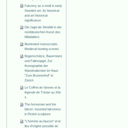
Falconry as a motif in early
Swedish art. Its historical
and art historical
significance
Die Jagd als Sinnbild in der
norddeutschen Kunst des
Mittelalters
Illuminated manuscripts:
Medieval hunting scenes
Bogenschätze, Bauerntanz
und Falkenjagd. Zur
Ikonographie der
Wandmalereien im Haus
"Zum Brunnenhof" in
Zürich
Le Coffret de Vannes et la
légende de Tristan au XIIe
s.
The horseman and the
falcon: mounted falconess
in Pictish sculpture
"L'homme au faucon" et le
lieu d'origine possible de