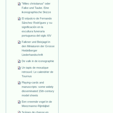
"Miles christianus" oder
Falke und Taube. Eine
ikonographische Skizze
El sépulcro de Fernando
Sánchez Rodrígues y su
significación en la
escultura funeraria
portuguesa del siglo XIV
Falkner und Beizjagd in
den Miniaturen der Grosse
Heidelberger
Liederhandschrift
De valk in de iconographie
Un tapis de mosaïque
retrouvé: Le calendrier de
Tournus
Playing-cards and
manuscripts: some widely
disseminated 15th-century
model sheets
Een vreemde vogel in de
Meezmanno-Rijmbijbel
Scènes de chasse en