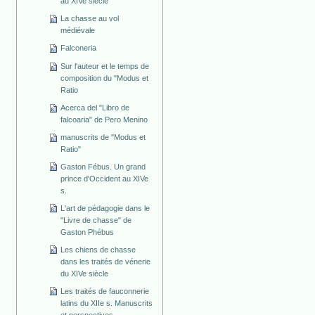
au XIVe siècle
La chasse au vol
médiévale
Falconeria
Sur l'auteur et le temps de
composition du "Modus et
Ratio
Acerca del "Libro de
falcoaria" de Pero Menino
manuscrits de "Modus et
Ratio"
Gaston Fébus. Un grand
prince d'Occident au XIVe
s.
L'art de pédagogie dans le
"Livre de chasse" de
Gaston Phébus
Les chiens de chasse
dans les traités de vénerie
du XIVe siècle
Les traités de fauconnerie
latins du XIIe s. Manuscrits
et perspectives