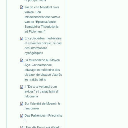
Jacob van Maerlant over
valken. Een
Middelnederlandse versie
van de "Epistola Aquile,
Symachi et Theodotionis
ad Ptolomeum"
Encyclopédies médiévales
et savoir technique : le cas
des informations
cynégétiques
La fauconnerie au Moyen
Age. Connaissance,
affaitage et médecine des
oiseaux de chasse d'après
les traités latins
Il "De arte venandi cum
avibus" e i trattati latini di
falconeria
Sur l'identité de Moamin le
fauconnier
Das Falkenbuch Friedrichs
II.
Über die Kunst mit Vögeln