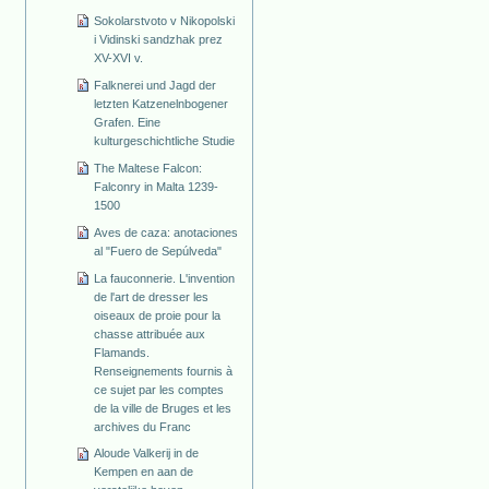
Sokolarstvoto v Nikopolski
i Vidinski sandzhak prez
XV-XVI v.
Falknerei und Jagd der
letzten Katzenelnbogener
Grafen. Eine
kulturgeschichtliche Studie
The Maltese Falcon:
Falconry in Malta 1239-
1500
Aves de caza: anotaciones
al "Fuero de Sepúlveda"
La fauconnerie. L'invention
de l'art de dresser les
oiseaux de proie pour la
chasse attribuée aux
Flamands.
Renseignements fournis à
ce sujet par les comptes
de la ville de Bruges et les
archives du Franc
Aloude Valkerij in de
Kempen en aan de