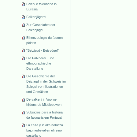
Falchi e falconeria in
Eurasia
Falkenjägerei
Zur Geschichte der
Falkenjagd
Ethnozoologie du faucon
pèlerin
"Beizjagd - Beizvögel"
Die Falknerei. Eine
ethnographische
Darstellung
Die Geschichte der
Beizjagd in der Schweiz im
Spiegel von Illustrationen
und Gemälden
De valkerij in Voorne
hijdens de Middleeuwen
Subsidios para a história
da falcoaria em Portugal
La caza y la alta nobleza
bajomedieval en el reino
castellano