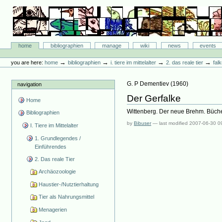
Skip
to
content.
|
Skip
Bibliographie-Portal
to
Sections
home
bibliographien
manage
wiki
news
events
navigation
Personal
tools
→
→
→
→
you are here:
home
bibliographien
i. tiere im mittelalter
2. das reale tier
fal
G. P Dementiev
(
1960
)
navigation
Der Gerfalke
Home
Wittenberg. Der neue Brehm. Büche
Bibliographien
by
Bibuser
—
last modified
2007-06-30 0
I. Tiere im Mittelalter
1. Grundlegendes /
Einführendes
2. Das reale Tier
Archäozoologie
Haustier-/Nutztierhaltung
Tier als Nahrungsmittel
Menagerien