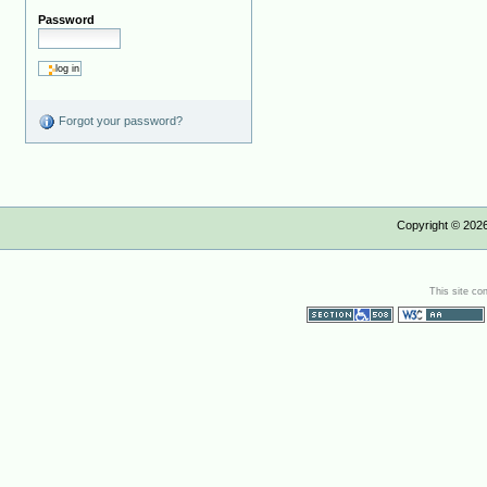
Password
Forgot your password?
Copyright ©
202
This site co
Section 508
WCAG