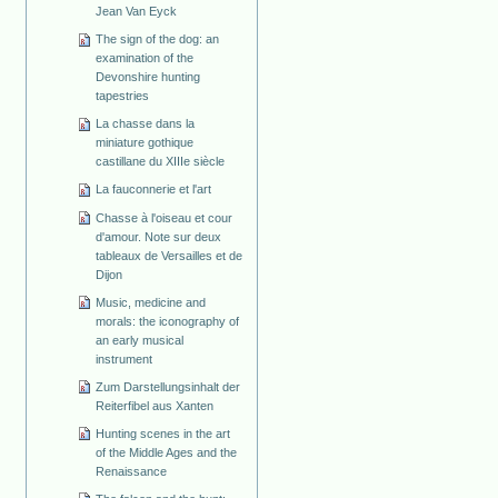
Jean Van Eyck
The sign of the dog: an
examination of the
Devonshire hunting
tapestries
La chasse dans la
miniature gothique
castillane du XIIIe siècle
La fauconnerie et l'art
Chasse à l'oiseau et cour
d'amour. Note sur deux
tableaux de Versailles et de
Dijon
Music, medicine and
morals: the iconography of
an early musical
instrument
Zum Darstellungsinhalt der
Reiterfibel aus Xanten
Hunting scenes in the art
of the Middle Ages and the
Renaissance