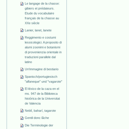
Le langage de la chasse:
gibiers et prédateurs.
Etude du vocabulaire
français de la chasse au
XXe siècle
Lanier, lanet, lanete
Reggimento e costumi
lessicologici. A proposito di
alumi zoonimi e botanismi
di provenienzia orientale in
traduzioni parallele dal
latino
Un'immagine di bestiario
Spanisch/portugiesisch
"alfaneque" und "vagarote"
El léxico de la caza en el
ms. 947 de la Biblioteca
histórica de la Universitat
de Valencia
Neblí, baharí, tagarote
Gentil donc lâche
Die Terminologie der