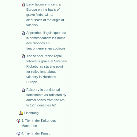
Early falconry in central
Europe on the basis of
grave finds, with a
discussion of the origin of
falconry
Approches linguistiques de
la domestication: les noms
des rapaces en
fauconnerie et en zoologie
The Vendel Period royal
follower’s grave at Swedish
Rickeby as starting point
for reflections about
falconry in Northern
Europe
Falconry in continental
settlements as reflected by
animal bones from the 6th
to 12th centuries AD
Fischfang
3. Tier in der Kultur des
Menschen
4. Tier in der Kunst