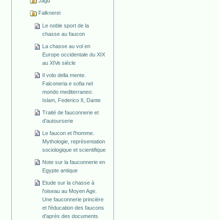
Jagd
Falknerei
Le noble sport de la
chasse au faucon
La chasse au vol en
Europe occidentale du XIX
au XIVe siècle
Il volo della mente.
Falconeria e sofia nel
mondo mediterraneo:
Islam, Federico II, Dante
Traité de fauconnerie et
d'autourserie
Le faucon et l'homme.
Mythologie, représentation
sociologique et scientifique
Note sur la fauconnerie en
Egypte antique
Etude sur la chasse à
l'oiseau au Moyen Age.
Une fauconnerie princière
et l'éducation des faucons
d'après des documents