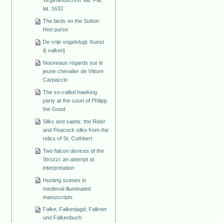
lat. 1632
The birds on the Sutton
Hoo purse
De vrije vogelvlugt. Kunst
& valkerij
Nouveaux regards sur le
jeune chevalier de Vittore
Carpaccio
The so-called hawking
party at the court of Philipp
the Good
Silks and saints: the Rider
and Peacock silks from the
relics of St. Cuthbert
Two falcon devices of the
Strozzi: an attempt at
interpretation
Hunting scenes in
medieval illuminated
manuscripts
Falke, Falkenjagd, Falkner
und Falkenbuch