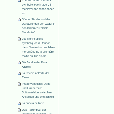
The falcon and the hunt:
symbolic love imagery in
medieval and renaissance
art
Sünde, Sünder und die
Darstellungen der Laster in
den Bildern zur "Bible
Moralisée"
Les significations
symboliques du faucon
dans l'illustration des bibles
moralisées de la première
moitié du 13e siècle
Die Jagd in der Kunst
Alttirols
La Caccia nell'arte del
Tirolo
Imago venationis. Jagd
und Fischerei im
Spätmittelalter zwischen
Anspruch und Wirklichkeit
La caccia nell'arte
Das Falkenblatt der
Virgilhandschrift Vat. Pal.