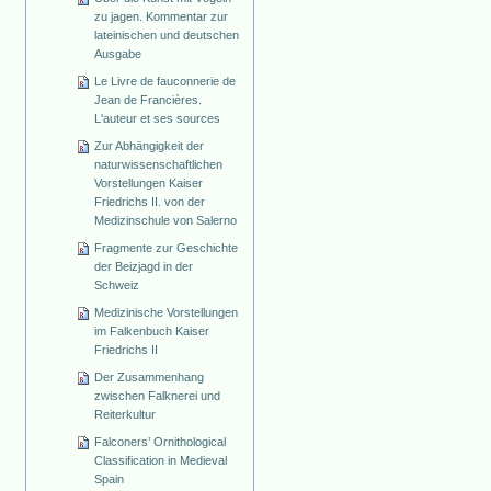
zu jagen. Kommentar zur
lateinischen und deutschen
Ausgabe
Le Livre de fauconnerie de
Jean de Francières.
L'auteur et ses sources
Zur Abhängigkeit der
naturwissenschaftlichen
Vorstellungen Kaiser
Friedrichs II. von der
Medizinschule von Salerno
Fragmente zur Geschichte
der Beizjagd in der
Schweiz
Medizinische Vorstellungen
im Falkenbuch Kaiser
Friedrichs II
Der Zusammenhang
zwischen Falknerei und
Reiterkultur
Falconers’ Ornithological
Classification in Medieval
Spain