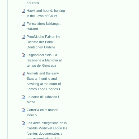
sources
Hawk and hound: hunting
in the Laws of Court
Forna tiders falkfångst:
Halland
Preußische Falken im
Dienste der Politik
Deutschen Ordens
I signori del cielo. La
falconeria a Mantova al
tempo dei Gonzaga
Animals and the early
Stuarts: hunting and
hawking at the court of
James I and Charles I
La corte di Ludovico il
Mozo
Cetrería en el mundo
ibérico
Las aves cinegeticas en la
Castilla Medieval según las
fuentes documentales y
zooarqueologicas. Un