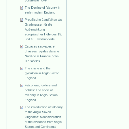
vorstelijke hoven
The Decline of falconry in
early modern England
Preußische Jagdfalken als
Gradmesser für die
Außenwirkung
europäischer Höfe des 15.
und 16. Jahrhunderts
Espaces sauvages et
chasses royales dans le
Nord de la Francie, VIIe-
IXe siècles
The crane and the
gyrfalcon in Anglo-Saxon
England
Falconers, fowlers and
nobles: The sport of
falconry in Anglo-Saxon
England
The introduction of falconry
to the Anglo-Saxon
kingdoms: A consideration
of the evidence from Anglo-
Saxon and Continental