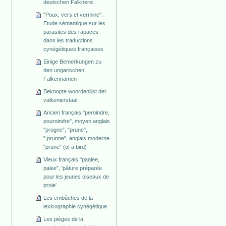
deutschen Falknerei
"Poux, vers et vermine".
Etude sémantique sur les
parasites des rapaces
dans les traductions
cynégétiques françaises
Einige Bemerkungen zu
den ungarischen
Falkennamen
Beknopte woordenlijst der
valkenierstaal
Ancien français "peroindre,
pouroindre", moyen anglais
"progne", "prune",
",prunne", anglais moderne
"prune" (of a bird)
Vieux français "paalee,
palee", 'pâture préparée
pour les jeunes oiseaux de
proie'
Les embûches de la
lexicographie cynégétique
Les pièges de la