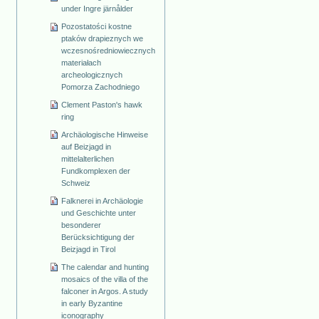
under Ingre järnålder
Pozostatości kostne
ptaków drapieznych we
wczesnośredniowiecznych
materiałach
archeologicznych
Pomorza Zachodniego
Clement Paston's hawk
ring
Archäologische Hinweise
auf Beizjagd in
mittelalterlichen
Fundkomplexen der
Schweiz
Falknerei in Archäologie
und Geschichte unter
besonderer
Berücksichtigung der
Beizjagd in Tirol
The calendar and hunting
mosaics of the villa of the
falconer in Argos. A study
in early Byzantine
iconography