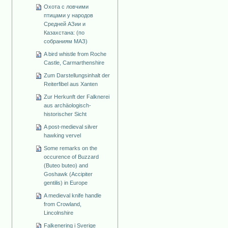
Охота с ловчими
птицами у народов
Средней АЗии и
Казахстана: (по
собраниям МАЗ)
A bird whistle from Roche
Castle, Carmarthenshire
Zum Darstellungsinhalt der
Reiterfibel aus Xanten
Zur Herkunft der Falknerei
aus archäologisch-
historischer Sicht
A post-medieval silver
hawking vervel
Some remarks on the
occurence of Buzzard
(Buteo buteo) and
Goshawk (Accipiter
gentilis) in Europe
A medieval knife handle
from Crowland,
Lincolnshire
Falkenering i Sverige