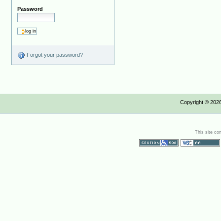
Password
Forgot your password?
Copyright ©
202
This site co
Section 508
WCAG