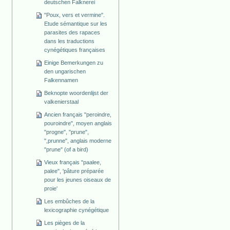
deutschen Falknerei
"Poux, vers et vermine".
Etude sémantique sur les
parasites des rapaces
dans les traductions
cynégétiques françaises
Einige Bemerkungen zu
den ungarischen
Falkennamen
Beknopte woordenlijst der
valkenierstaal
Ancien français "peroindre,
pouroindre", moyen anglais
"progne", "prune",
",prunne", anglais moderne
"prune" (of a bird)
Vieux français "paalee,
palee", 'pâture préparée
pour les jeunes oiseaux de
proie'
Les embûches de la
lexicographie cynégétique
Les pièges de la