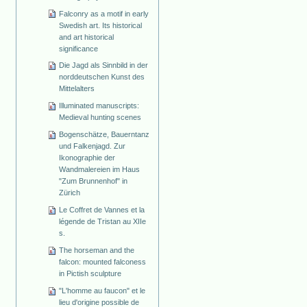
Falconry as a motif in early
Swedish art. Its historical
and art historical
significance
Die Jagd als Sinnbild in der
norddeutschen Kunst des
Mittelalters
Illuminated manuscripts:
Medieval hunting scenes
Bogenschätze, Bauerntanz
und Falkenjagd. Zur
Ikonographie der
Wandmalereien im Haus
"Zum Brunnenhof" in
Zürich
Le Coffret de Vannes et la
légende de Tristan au XIIe
s.
The horseman and the
falcon: mounted falconess
in Pictish sculpture
"L'homme au faucon" et le
lieu d'origine possible de