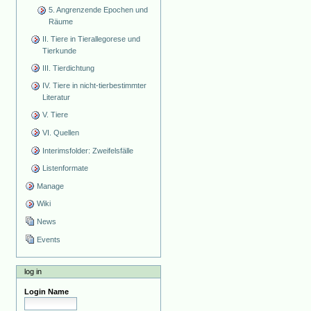
5. Angrenzende Epochen und
Räume
II. Tiere in Tierallegorese und
Tierkunde
III. Tierdichtung
IV. Tiere in nicht-tierbestimmter
Literatur
V. Tiere
VI. Quellen
Interimsfolder: Zweifelsfälle
Listenformate
Manage
Wiki
News
Events
log in
Login Name