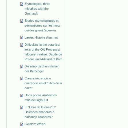
Etymologica: three
mistakes with the
Goshawk
Etudes étymologiques et
sémantiques sur les mots
qui désignent l'épervier
Lanier. Histoire d'un mot
Difficulties in the botanical
lexis of the Old Provençal
falconry treatise: Daude de
Pradas and Adelard of Bath
Die altnordischen Namen
der Beizvögel
Creençia/crençia o
querencia en el "Libro de la
caza"
Unos pocos arabismos
más del siglo XIII
El "Libro de la caza": ?
Halcones abaneros o
halcones altaneros?
Gwalch: Welsh