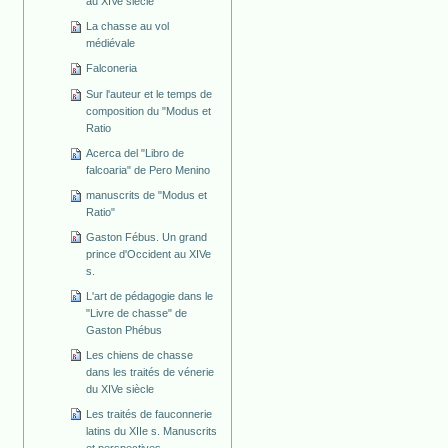
au XIVe siècle
La chasse au vol
médiévale
Falconeria
Sur l'auteur et le temps de
composition du "Modus et
Ratio
Acerca del "Libro de
falcoaria" de Pero Menino
manuscrits de "Modus et
Ratio"
Gaston Fébus. Un grand
prince d'Occident au XIVe
s.
L'art de pédagogie dans le
"Livre de chasse" de
Gaston Phébus
Les chiens de chasse
dans les traités de vénerie
du XIVe siècle
Les traités de fauconnerie
latins du XIIe s. Manuscrits
et perspectives