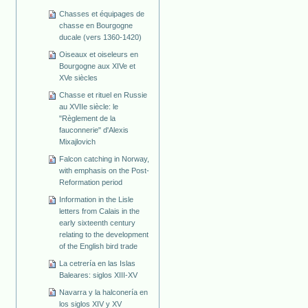
Chasses et équipages de
chasse en Bourgogne
ducale (vers 1360-1420)
Oiseaux et oiseleurs en
Bourgogne aux XIVe et
XVe siècles
Chasse et rituel en Russie
au XVIIe siècle: le
"Règlement de la
fauconnerie" d'Alexis
Mixajlovich
Falcon catching in Norway,
with emphasis on the Post-
Reformation period
Information in the Lisle
letters from Calais in the
early sixteenth century
relating to the development
of the English bird trade
La cetrería en las Islas
Baleares: siglos XIII-XV
Navarra y la halconería en
los siglos XIV y XV