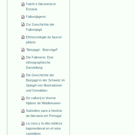
Falchi e falconeria in
Eurasia
Falkenjägerei
Zur Geschichte der
Falkenjagd
Ethnozoologie du faucon
pèlerin
"Beizjagd - Beizvögel"
Die Falknerei. Eine
ethnographische
Darstellung
Die Geschichte der
Beizjagd in der Schweiz im
Spiegel von Illustrationen
und Gemälden
De valkerij in Voorne
hijdens de Middleeuwen
Subsidios para a história
da falcoaria em Portugal
La caza y la alta nobleza
bajomedieval en el reino
castellano