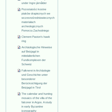
under Ingre järnålder
Pozostatości kostne
ptaków drapieznych we
wczesnośredniowiecznych
materiałach
archeologicznych
Pomorza Zachodniego
Clement Paston's hawk
ring
Archäologische Hinweise
auf Beizjagd in
mittelalterlichen
Fundkomplexen der
Schweiz
Falknerei in Archäologie
und Geschichte unter
besonderer
Berücksichtigung der
Beizjagd in Tirol
The calendar and hunting
mosaics of the villa of the
falconer in Argos. A study
in early Byzantine
iconography