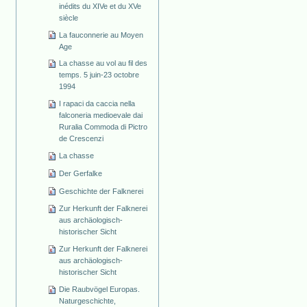
inédits du XIVe et du XVe
siècle
La fauconnerie au Moyen
Age
La chasse au vol au fil des
temps. 5 juin-23 octobre
1994
I rapaci da caccia nella
falconeria medioevale dai
Ruralia Commoda di Pictro
de Crescenzi
La chasse
Der Gerfalke
Geschichte der Falknerei
Zur Herkunft der Falknerei
aus archäologisch-
historischer Sicht
Zur Herkunft der Falknerei
aus archäologisch-
historischer Sicht
Die Raubvögel Europas.
Naturgeschichte,