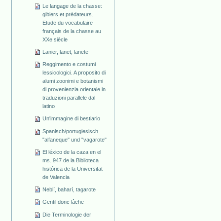
Le langage de la chasse:
gibiers et prédateurs.
Etude du vocabulaire
français de la chasse au
XXe siècle
Lanier, lanet, lanete
Reggimento e costumi
lessicologici. A proposito di
alumi zoonimi e botanismi
di provenienzia orientale in
traduzioni parallele dal
latino
Un'immagine di bestiario
Spanisch/portugiesisch
"alfaneque" und "vagarote"
El léxico de la caza en el
ms. 947 de la Biblioteca
histórica de la Universitat
de Valencia
Neblí, baharí, tagarote
Gentil donc lâche
Die Terminologie der