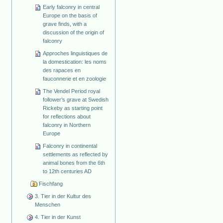
Early falconry in central
Europe on the basis of
grave finds, with a
discussion of the origin of
falconry
Approches linguistiques de
la domestication: les noms
des rapaces en
fauconnerie et en zoologie
The Vendel Period royal
follower’s grave at Swedish
Rickeby as starting point
for reflections about
falconry in Northern
Europe
Falconry in continental
settlements as reflected by
animal bones from the 6th
to 12th centuries AD
Fischfang
3. Tier in der Kultur des
Menschen
4. Tier in der Kunst