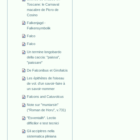
Toscane: le Carnaval
macabre de Picro de
Cosino
Falkenjagd -
Falkensymbolik
Falco
Falco
Un termine longobardo
della caccia: "paissa",
"paissare"
De Falconibus et Girofalcis
Les épithètes de l'oiseau
de vol. d'un savoir-faire à
un savoir-nommer
Falcons and Catuvolcus
Note sur "muntarsin"
("Roman de Horu", v.731)
"Esventailh". Lectio
difficilior e test tecnici
Gli accipitres nella
sistematica pliniana