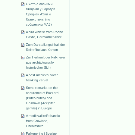
Охота с ловчими
птицами у народов
Средней АЗии и
Казахстана: (по
собраниям МАЗ)
A bird whistle from Roche
Castle, Carmarthenshire
Zum Darstellungsinhalt der
Reiterfibel aus Xanten
Zur Herkunft der Falknerei
aus archäologisch-
historischer Sicht
A post-medieval silver
hawking vervel
Some remarks on the
occurence of Buzzard
(Buteo buteo) and
Goshawk (Accipiter
gentilis) in Europe
A medieval knife handle
from Crowland,
Lincolnshire
Falkenering i Sverige