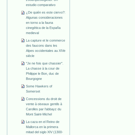
estudio comparativo
¿De quién es este ciervo?:
Algunas consideraciones
en torno a la fauna
cinegética de la España
medieval
La capture et le commerce
des faucons dans les
Alpes occidentales au XIVe
siècle
"Je ne fois que chassier".
La chasse à la cour de
Philippe le Bon, duc de
Bourgogne
Some Hawkers of
Somerset
Concessions du droit de
vente à oiseaux gentils à
Carolles par l'abbayz du
Mont Saint-Michel
La caza en el Reino de
Mallorca en la primera
mitad del siglo XIV (1300-