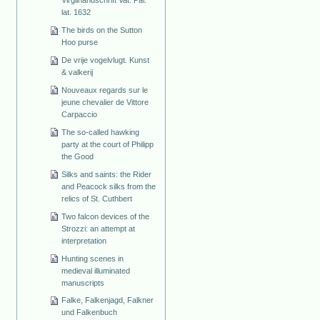
lat. 1632
The birds on the Sutton
Hoo purse
De vrije vogelvlugt. Kunst
& valkerij
Nouveaux regards sur le
jeune chevalier de Vittore
Carpaccio
The so-called hawking
party at the court of Philipp
the Good
Silks and saints: the Rider
and Peacock silks from the
relics of St. Cuthbert
Two falcon devices of the
Strozzi: an attempt at
interpretation
Hunting scenes in
medieval illuminated
manuscripts
Falke, Falkenjagd, Falkner
und Falkenbuch