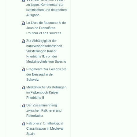
zu jagen. Kommentar zur
lateinischen und deutschen
Ausgabe
Le Livre de fauconnerie de
Jean de Francières.
L'auteur et ses sources
Zur Abhängigkeit der
naturwissenschaftlichen
Vorstellungen Kaiser
Friedrichs II. von der
Medizinschule von Salerno
Fragmente zur Geschichte
der Beizjagd in der
Schweiz
Medizinische Vorstellungen
im Falkenbuch Kaiser
Friedrichs II
Der Zusammenhang
zwischen Falknerei und
Reiterkultur
Falconers’ Ornithological
Classification in Medieval
Spain