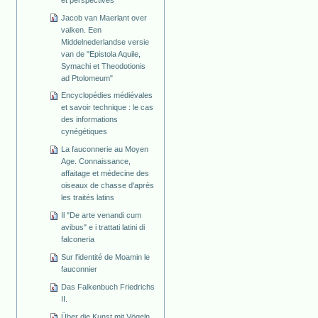
Jacob van Maerlant over
valken. Een
Middelnederlandse versie
van de "Epistola Aquile,
Symachi et Theodotionis
ad Ptolomeum"
Encyclopédies médiévales
et savoir technique : le cas
des informations
cynégétiques
La fauconnerie au Moyen
Age. Connaissance,
affaitage et médecine des
oiseaux de chasse d'après
les traités latins
Il "De arte venandi cum
avibus" e i trattati latini di
falconeria
Sur l'identité de Moamin le
fauconnier
Das Falkenbuch Friedrichs
II.
Über die Kunst mit Vögeln