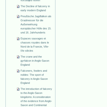
vorstelijke hoven
The Decline of falconry in
early modern England
Preußische Jagdfalken als
Gradmesser für die
Außenwirkung
europäischer Höfe des 15.
und 16. Jahrhunderts
Espaces sauvages et
chasses royales dans le
Nord de la Francie, VIIe-
IXe siècles
The crane and the
gyrfalcon in Anglo-Saxon
England
Falconers, fowlers and
nobles: The sport of
falconry in Anglo-Saxon
England
The introduction of falconry
to the Anglo-Saxon
kingdoms: A consideration
of the evidence from Anglo-
Saxon and Continental