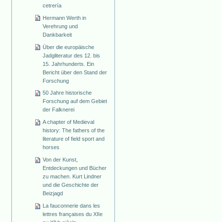
cetrería
Hermann Werth in
Verehrung und
Dankbarkeit
Über die europäische
Jadgliteratur des 12. bis
15. Jahrhunderts. Ein
Bericht über den Stand der
Forschung
50 Jahre historische
Forschung auf dem Gebiet
der Falknerei
A chapter of Medieval
history: The fathers of the
literature of field sport and
horses
Von der Kunst,
Entdeckungen und Bücher
zu machen. Kurt Lindner
und die Geschichte der
Beizjagd
La fauconnerie dans les
lettres françaises du XIIe