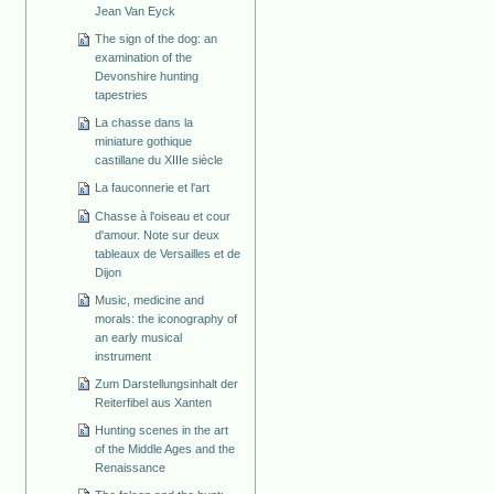
Jean Van Eyck
The sign of the dog: an
examination of the
Devonshire hunting
tapestries
La chasse dans la
miniature gothique
castillane du XIIIe siècle
La fauconnerie et l'art
Chasse à l'oiseau et cour
d'amour. Note sur deux
tableaux de Versailles et de
Dijon
Music, medicine and
morals: the iconography of
an early musical
instrument
Zum Darstellungsinhalt der
Reiterfibel aus Xanten
Hunting scenes in the art
of the Middle Ages and the
Renaissance