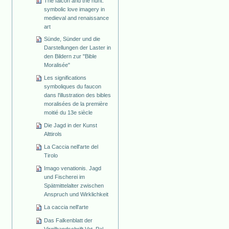
The falcon and the hunt:
symbolic love imagery in
medieval and renaissance
art
Sünde, Sünder und die
Darstellungen der Laster in
den Bildern zur "Bible
Moralisée"
Les significations
symboliques du faucon
dans l'illustration des bibles
moralisées de la première
moitié du 13e siècle
Die Jagd in der Kunst
Alttirols
La Caccia nell'arte del
Tirolo
Imago venationis. Jagd
und Fischerei im
Spätmittelalter zwischen
Anspruch und Wirklichkeit
La caccia nell'arte
Das Falkenblatt der
Virgilhandschrift Vat. Pal.