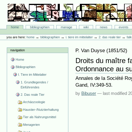
Skip
to
content.
|
Skip
Bibliographie-Portal
to
Sections
home
bibliographien
manage
wiki
news
events
navigation
Personal
tools
→
→
→
→
you are here:
home
bibliographien
i. tiere im mittelalter
2. das reale tier
fal
P. Van Duyse
(
1851/52
)
navigation
Droits du maître f
Home
Ordonnance au su
Bibliographien
I. Tiere im Mittelalter
Annales de la Société Roy
1. Grundlegendes /
Gand, IV:349-53.
Einführendes
by
Bibuser
—
last modified
2
2. Das reale Tier
Archäozoologie
Haustier-/Nutztierhaltung
Tier als Nahrungsmittel
Menagerien