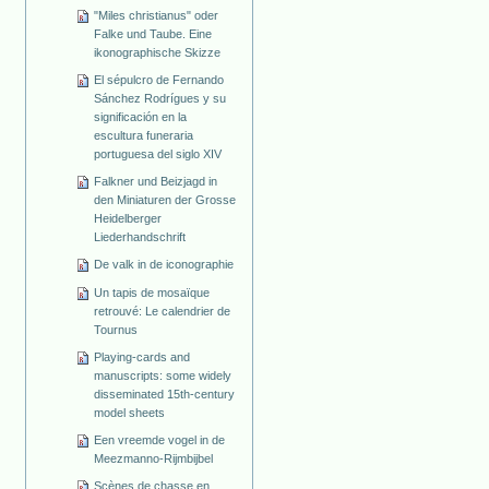
"Miles christianus" oder
Falke und Taube. Eine
ikonographische Skizze
El sépulcro de Fernando
Sánchez Rodrígues y su
significación en la
escultura funeraria
portuguesa del siglo XIV
Falkner und Beizjagd in
den Miniaturen der Grosse
Heidelberger
Liederhandschrift
De valk in de iconographie
Un tapis de mosaïque
retrouvé: Le calendrier de
Tournus
Playing-cards and
manuscripts: some widely
disseminated 15th-century
model sheets
Een vreemde vogel in de
Meezmanno-Rijmbijbel
Scènes de chasse en