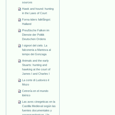
sources
Hawk and hound: hunting
in the Laws of Court
Forna tiders falkfångst:
Halland
Preußische Falken im
Dienste der Politik
Deutschen Ordens
I signori del cielo. La
falconeria a Mantova al
tempo dei Gonzaga
Animals and the early
Stuarts: hunting and
hawking at the court of
James I and Charles I
La corte di Ludovico il
Mozo
Cetrería en el mundo
ibérico
Las aves cinegeticas en la
Castilla Medieval según las
fuentes documentales y
zooarqueologicas. Un