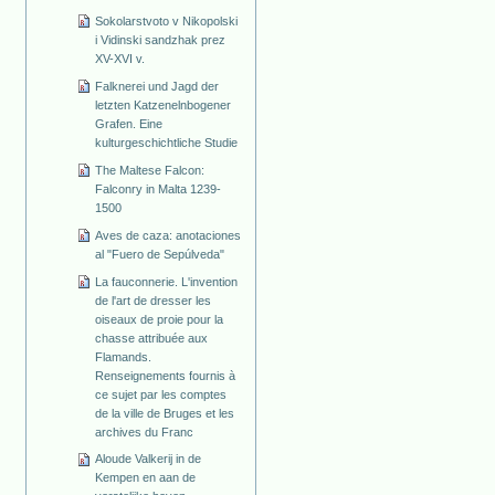
Sokolarstvoto v Nikopolski
i Vidinski sandzhak prez
XV-XVI v.
Falknerei und Jagd der
letzten Katzenelnbogener
Grafen. Eine
kulturgeschichtliche Studie
The Maltese Falcon:
Falconry in Malta 1239-
1500
Aves de caza: anotaciones
al "Fuero de Sepúlveda"
La fauconnerie. L'invention
de l'art de dresser les
oiseaux de proie pour la
chasse attribuée aux
Flamands.
Renseignements fournis à
ce sujet par les comptes
de la ville de Bruges et les
archives du Franc
Aloude Valkerij in de
Kempen en aan de