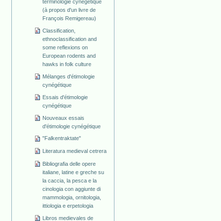
terminologie cynégétique
(à propos d'un livre de
François Remigereau)
Classification,
ethnoclassification and
some reflexions on
European rodents and
hawks in folk culture
Mélanges d'étimologie
cynégétique
Essais d'étimologie
cynégétique
Nouveaux essais
d'étimologie cynégétique
"Falkentraktate"
Literatura medieval cetrera
Bibliografia delle opere
italiane, latine e greche su
la caccia, la pesca e la
cinologia con aggiunte di
mammologia, ornitologia,
ittiologia e erpetologia
Libros medievales de