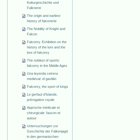
Kulturgeschichte und
Falknerei
The origin and earliest
history of falconerie
The Nobility of Knight and
Falcon
Falconry. Exhibition on the
history of the lure and the
lore of falconry
The noblest of sports:
falconry in the Middle Ages
Una leyenda cetrera
medieval: el gavilán
Falconry, the sport of kings
Le gerfaut d'Islande,
prérogative royale
Approche médicale et
chirurgicale: faucon et
autour
Untersuchungen zur
Geschichte der Falkenjagd
in den germanischen