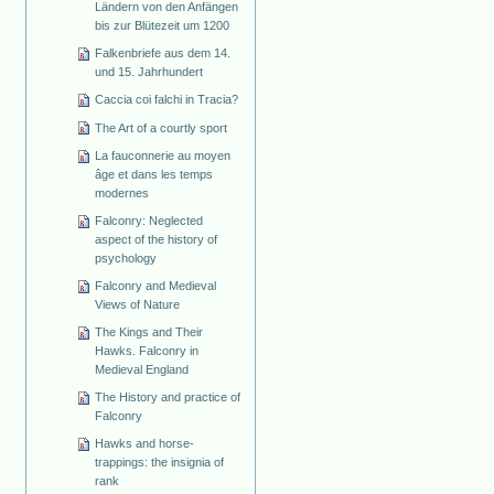
Ländern von den Anfängen
bis zur Blütezeit um 1200
Falkenbriefe aus dem 14.
und 15. Jahrhundert
Caccia coi falchi in Tracia?
The Art of a courtly sport
La fauconnerie au moyen
âge et dans les temps
modernes
Falconry: Neglected
aspect of the history of
psychology
Falconry and Medieval
Views of Nature
The Kings and Their
Hawks. Falconry in
Medieval England
The History and practice of
Falconry
Hawks and horse-
trappings: the insignia of
rank