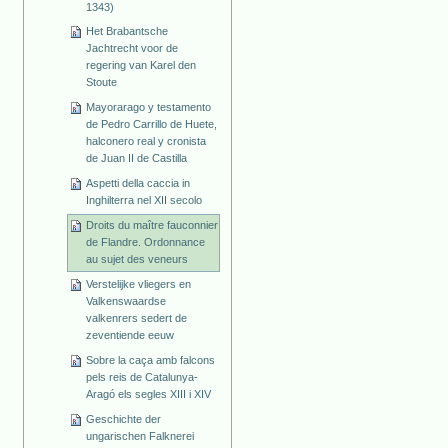
1343)
Het Brabantsche
Jachtrecht voor de
regering van Karel den
Stoute
Mayorarago y testamento
de Pedro Carrillo de Huete,
halconero real y cronista
de Juan II de Castilla
Aspetti della caccia in
Inghilterra nel XII secolo
Droits du maître fauconnier
de Flandre. Ordonnance
au sujet des veneurs
Verstelijke vliegers en
Valkenswaardse
valkenrers sedert de
zeventiende eeuw
Sobre la caça amb falcons
pels reis de Catalunya-
Aragó els segles XIII i XIV
Geschichte der
ungarischen Falknerei