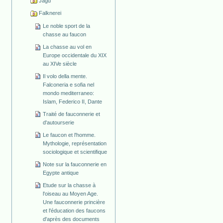
Jagd
Falknerei
Le noble sport de la
chasse au faucon
La chasse au vol en
Europe occidentale du XIX
au XIVe siècle
Il volo della mente.
Falconeria e sofia nel
mondo mediterraneo:
Islam, Federico II, Dante
Traité de fauconnerie et
d'autourserie
Le faucon et l'homme.
Mythologie, représentation
sociologique et scientifique
Note sur la fauconnerie en
Egypte antique
Etude sur la chasse à
l'oiseau au Moyen Age.
Une fauconnerie princière
et l'éducation des faucons
d'après des documents