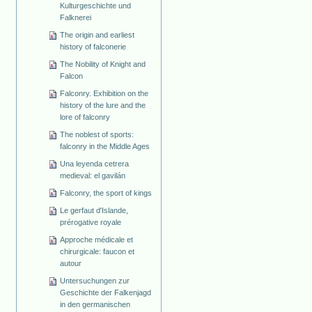
Kulturgeschichte und
Falknerei
The origin and earliest
history of falconerie
The Nobility of Knight and
Falcon
Falconry. Exhibition on the
history of the lure and the
lore of falconry
The noblest of sports:
falconry in the Middle Ages
Una leyenda cetrera
medieval: el gavilán
Falconry, the sport of kings
Le gerfaut d'Islande,
prérogative royale
Approche médicale et
chirurgicale: faucon et
autour
Untersuchungen zur
Geschichte der Falkenjagd
in den germanischen