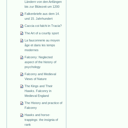
Ländern von den Anfängen
bis zur Blütezeit um 1200
Falkenbriefe aus dem 14.
und 15. Jahrhundert
Caccia coi falchi in Tracia?
The Art of a courtly sport
La fauconnerie au moyen
âge et dans les temps
modernes
Falconry: Neglected
aspect of the history of
psychology
Falconry and Medieval
Views of Nature
The Kings and Their
Hawks. Falconry in
Medieval England
The History and practice of
Falconry
Hawks and horse-
trappings: the insignia of
rank