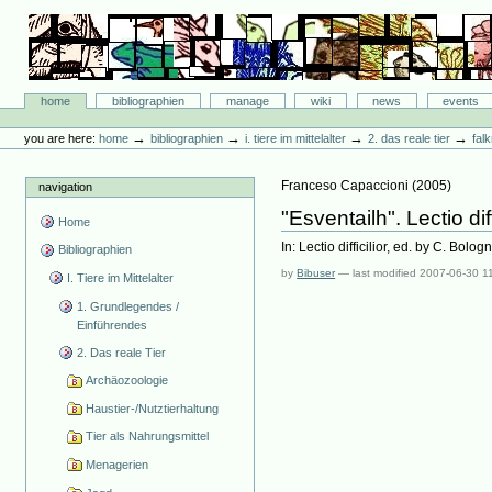
Skip
to
content.
|
Skip
Bibliographie-Portal
to
Sections
home
bibliographien
manage
wiki
news
events
navigation
Personal
tools
→
→
→
→
you are here:
home
bibliographien
i. tiere im mittelalter
2. das reale tier
fal
Franceso Capaccioni
(
2005
)
navigation
"Esventailh". Lectio diff
Home
In: Lectio difficilior, ed. by C. Bol
Bibliographien
by
Bibuser
—
last modified
2007-06-30 1
I. Tiere im Mittelalter
1. Grundlegendes /
Einführendes
2. Das reale Tier
Archäozoologie
Haustier-/Nutztierhaltung
Tier als Nahrungsmittel
Menagerien