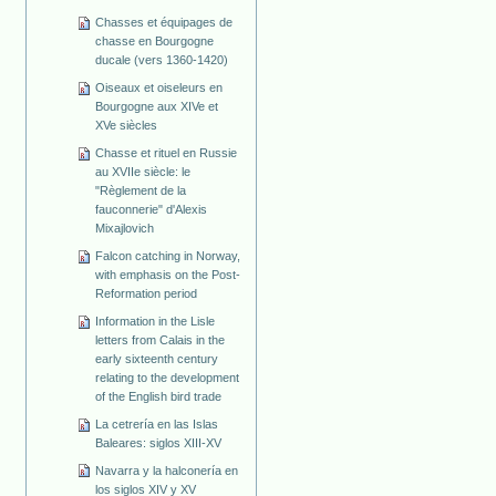
Chasses et équipages de
chasse en Bourgogne
ducale (vers 1360-1420)
Oiseaux et oiseleurs en
Bourgogne aux XIVe et
XVe siècles
Chasse et rituel en Russie
au XVIIe siècle: le
"Règlement de la
fauconnerie" d'Alexis
Mixajlovich
Falcon catching in Norway,
with emphasis on the Post-
Reformation period
Information in the Lisle
letters from Calais in the
early sixteenth century
relating to the development
of the English bird trade
La cetrería en las Islas
Baleares: siglos XIII-XV
Navarra y la halconería en
los siglos XIV y XV