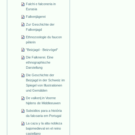
Falchi e falconeria in
Eurasia
Falkenjägerei
Zur Geschichte der
Falkenjagd
Ethnozoologie du faucon
pèlerin
"Beizjagd - Beizvögel"
Die Falknerei. Eine
ethnographische
Darstellung
Die Geschichte der
Beizjagd in der Schweiz im
Spiegel von Illustrationen
und Gemälden
De valkerij in Voorne
hijdens de Middleeuwen
Subsidios para a história
da falcoaria em Portugal
La caza y la alta nobleza
bajomedieval en el reino
castellano