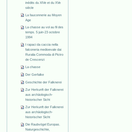
inédits du XIVe et du XVe
siècle
La fauconnerie au Moyen
Age
La chasse au vol au fil des
temps. 5 juin-23 octobre
1994
I rapaci da caccia nella
falconeria medioevale dai
Ruralia Commoda di Pictro
de Crescenzi
La chasse
Der Gerfalke
Geschichte der Falknerei
Zur Herkunft der Falknerei
aus archäologisch-
historischer Sicht
Zur Herkunft der Falknerei
aus archäologisch-
historischer Sicht
Die Raubvögel Europas.
Naturgeschichte,