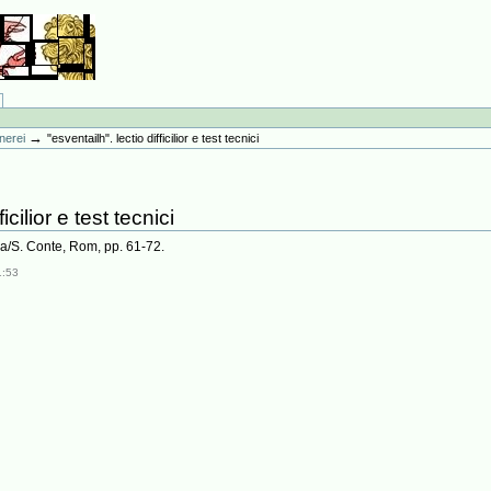
→
knerei
"esventailh". lectio difficilior e test tecnici
icilior e test tecnici
ogna/S. Conte, Rom, pp. 61-72.
1:53