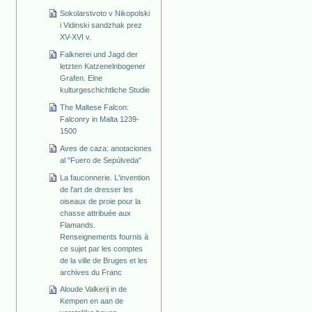
Sokolarstvoto v Nikopolski
i Vidinski sandzhak prez
XV-XVI v.
Falknerei und Jagd der
letzten Katzenelnbogener
Grafen. Eine
kulturgeschichtliche Studie
The Maltese Falcon:
Falconry in Malta 1239-
1500
Aves de caza: anotaciones
al "Fuero de Sepúlveda"
La fauconnerie. L'invention
de l'art de dresser les
oiseaux de proie pour la
chasse attribuée aux
Flamands.
Renseignements fournis à
ce sujet par les comptes
de la ville de Bruges et les
archives du Franc
Aloude Valkerij in de
Kempen en aan de