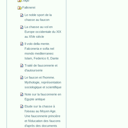
Jagd
Falknerei
Le noble sport de la
chasse au faucon
La chasse au vol en
Europe occidentale du XIX
au XIVe siècle
Il volo della mente.
Falconeria e sofia nel
mondo mediterraneo:
Islam, Federico II, Dante
Traité de fauconnerie et
d'autourserie
Le faucon et l'homme.
Mythologie, représentation
sociologique et scientifique
Note sur la fauconnerie en
Egypte antique
Etude sur la chasse à
l'oiseau au Moyen Age.
Une fauconnerie princière
et l'éducation des faucons
d'après des documents