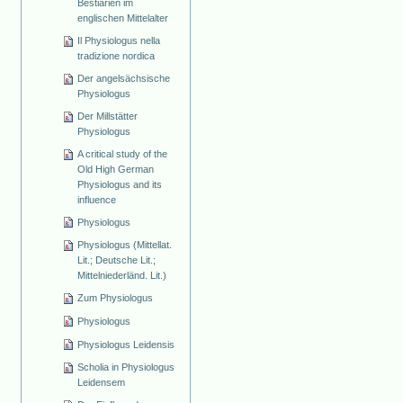
Bestiarien im
englischen Mittelalter
Il Physiologus nella
tradizione nordica
Der angelsächsische
Physiologus
Der Millstätter
Physiologus
A critical study of the
Old High German
Physiologus and its
influence
Physiologus
Physiologus (Mittellat.
Lit.; Deutsche Lit.;
Mittelniederländ. Lit.)
Zum Physiologus
Physiologus
Physiologus Leidensis
Scholia in Physiologus
Leidensem