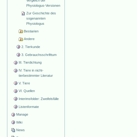
Vergleich der
Physiologus-Versionen
Zur Geschichte des
sogenannten
Physiologus
Bestiarien
Andere
2. Tierkunde
3. Gebrauchsschrifttum
III. Tierdichtung
IV. Tiere in nicht-
tierbestimmter Literatur
V. Tiere
VI. Quellen
Interimsfolder: Zweifelsfälle
Listenformate
Manage
Wiki
News