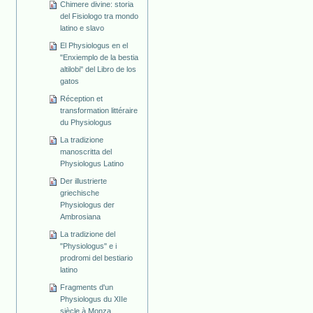
Chimere divine: storia
del Fisiologo tra mondo
latino e slavo
El Physiologus en el
"Enxiemplo de la bestia
altilobi" del Libro de los
gatos
Réception et
transformation littéraire
du Physiologus
La tradizione
manoscritta del
Physiologus Latino
Der illustrierte
griechische
Physiologus der
Ambrosiana
La tradizione del
"Physiologus" e i
prodromi del bestiario
latino
Fragments d'un
Physiologus du XIIe
siècle à Monza