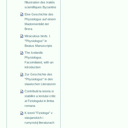
l'illustration des traités
scientifiques Byzantins
Eine Geschichte des
Physiologus auf einem
Madonnenbild der
Brera
Miraculous birds. I.
"Physiologus" in
Beatus Manuscripts
The Icelandic
Physiologus.
Facsimilated, with an
introduction
Zur Geschichte des
"Physiologus" in den
slawischen Literaturen
Contributii la istoria si
stabilire a textului critic
al Fiziologului in limba
romana
K istorii "Fiziologa" v
slavjanskich i
rumynskij literaturach