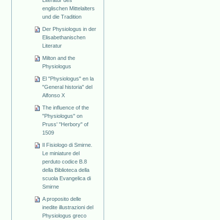
Literatur des
englischen Mittelalters
und die Tradition
Der Physiologus in der
Elisabethanischen
Literatur
Milton and the
Physiologus
El "Physiologus" en la
"General historia" del
Alfonso X
The influence of the
"Physiologus" on
Pruss' "Herbory" of
1509
Il Fisiologo di Smirne.
Le miniature del
perduto codice B.8
della Biblioteca della
scuola Evangelica di
Smirne
A proposito delle
inedite illustrazioni del
Physiologus greco