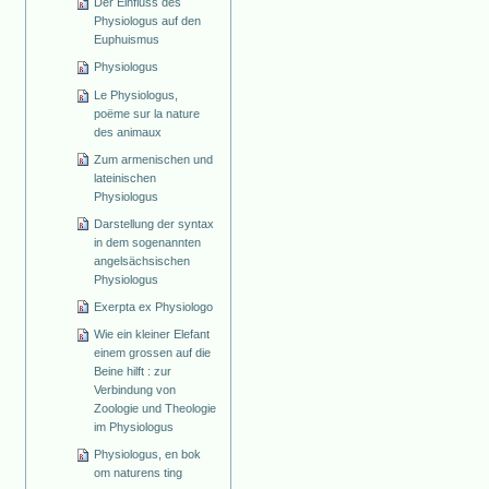
Der Einfluss des
Physiologus auf den
Euphuismus
Physiologus
Le Physiologus,
poëme sur la nature
des animaux
Zum armenischen und
lateinischen
Physiologus
Darstellung der syntax
in dem sogenannten
angelsächsischen
Physiologus
Exerpta ex Physiologo
Wie ein kleiner Elefant
einem grossen auf die
Beine hilft : zur
Verbindung von
Zoologie und Theologie
im Physiologus
Physiologus, en bok
om naturens ting