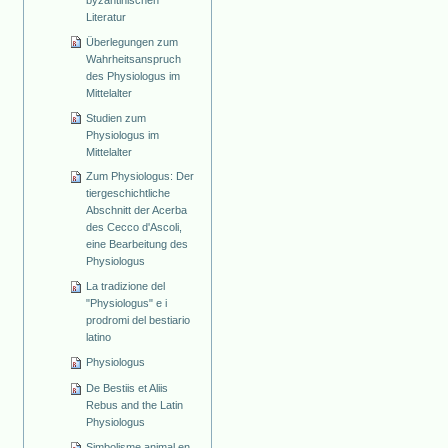
Literatur
Überlegungen zum
Wahrheitsanspruch
des Physiologus im
Mittelalter
Studien zum
Physiologus im
Mittelalter
Zum Physiologus: Der
tiergeschichtliche
Abschnitt der Acerba
des Cecco d'Ascoli,
eine Bearbeitung des
Physiologus
La tradizione del
"Physiologus" e i
prodromi del bestiario
latino
Physiologus
De Bestiis et Aliis
Rebus and the Latin
Physiologus
Simbolisme animal en