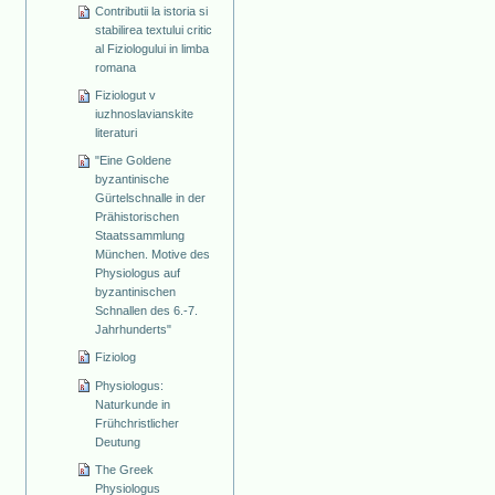
Contributii la istoria si
stabilirea textului critic
al Fiziologului in limba
romana
Fiziologut v
iuzhnoslavianskite
literaturi
"Eine Goldene
byzantinische
Gürtelschnalle in der
Prähistorischen
Staatssammlung
München. Motive des
Physiologus auf
byzantinischen
Schnallen des 6.-7.
Jahrhunderts"
Fiziolog
Physiologus:
Naturkunde in
Frühchristlicher
Deutung
The Greek
Physiologus