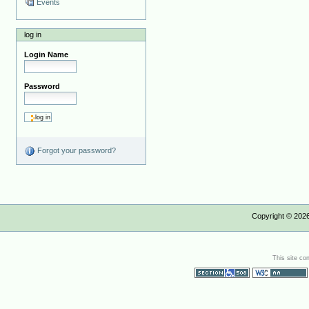
Events
log in
Login Name
Password
Forgot your password?
Copyright ©
202
This site co
Section 508
WCAG