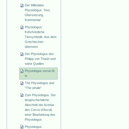
Der Millstätter
Physiologus. Text,
Übersetzung,
Kommentar
Physiologus:
frühchristliche
Tiersymbolik. Aus dem
Griechischen
übersetzt
Der Physiologus des
Philipp von Thaün und
seine Quellen
Physiologus versio B-
Is
The Physiologus and
"The whale"
Zum Physiologus. Der
tiergeschichtliche
Abschnitt der Acerba
des Cecco d'Ascoli,
einer Bearbeitung des
Physiologus
Physiologus