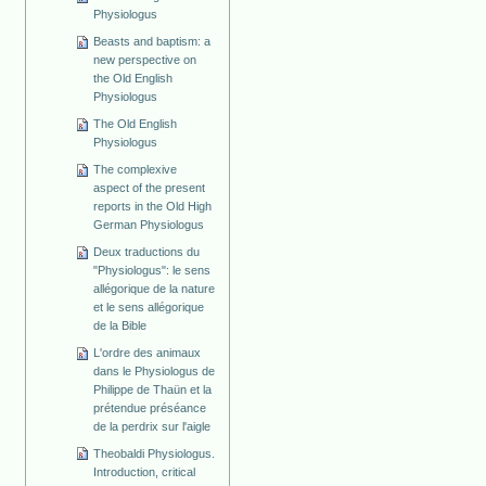
Physiologus
Beasts and baptism: a
new perspective on
the Old English
Physiologus
The Old English
Physiologus
The complexive
aspect of the present
reports in the Old High
German Physiologus
Deux traductions du
"Physiologus": le sens
allégorique de la nature
et le sens allégorique
de la Bible
L'ordre des animaux
dans le Physiologus de
Philippe de Thaün et la
prétendue préséance
de la perdrix sur l'aigle
Theobaldi Physiologus.
Introduction, critical