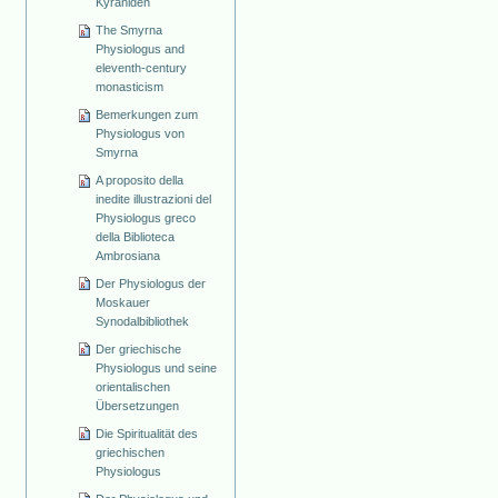
Kyraniden
The Smyrna
Physiologus and
eleventh-century
monasticism
Bemerkungen zum
Physiologus von
Smyrna
A proposito della
inedite illustrazioni del
Physiologus greco
della Biblioteca
Ambrosiana
Der Physiologus der
Moskauer
Synodalbibliothek
Der griechische
Physiologus und seine
orientalischen
Übersetzungen
Die Spiritualität des
griechischen
Physiologus