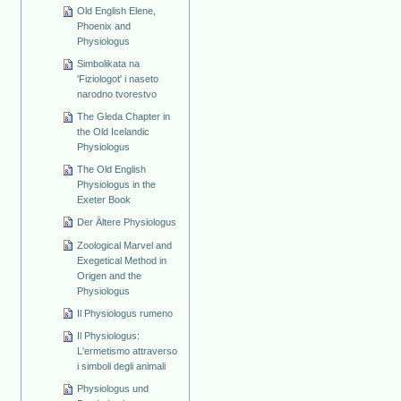
Old English Elene,
Phoenix and
Physiologus
Simbolikata na
'Fiziologot' i naseto
narodno tvorestvo
The Gleda Chapter in
the Old Icelandic
Physiologus
The Old English
Physiologus in the
Exeter Book
Der Ältere Physiologus
Zoological Marvel and
Exegetical Method in
Origen and the
Physiologus
Il Physiologus rumeno
Il Physiologus:
L'ermetismo attraverso
i simboli degli animali
Physiologus und