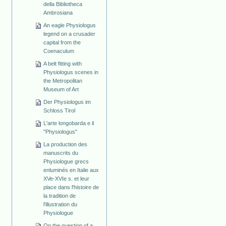
della Bibliotheca
Ambrosiana
An eagle Physiologus
legend on a crusader
capital from the
Coenaculum
A belt fitting with
Physiologus scenes in
the Metropolitan
Museum of Art
Der Physiologus im
Schloss Tirol
L'arte longobarda e il
"Physiologus"
La production des
manuscrits du
Physiologue grecs
enluminés en Italie aux
XVe-XVIe s. et leur
place dans l'histoire de
la tradition de
l'illustration du
Physiologue
On the question of a