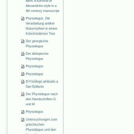
Bern. A survival of
Alexandrine style in a
9th century manuscript
Physiologus. Die
Verarbeitung antiker
Naturmythen in einem
frühchristlichen Text
Der georgische
Physiologus
Der äthiopische
Physiologus
Physiologus
Physiologus
El Fisiólogo atribuido a
San Epifanio
Der Physiologus nach
den Handschriften G
und M
Physiologus
Untersuchungen zum
griechischen
Physiologus und den