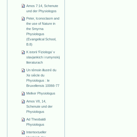
Amos 7:14, Schenute
und der Physiologos
Peter, Iconoclasm and
the use of Nature in
the Smyrna
Physiologus
(Evangelical School,
B.8)
K istorii ‘Fiziologa’ v
slavjankich i rumynskij
literaturach
Un témoin illustré du
Xe siècle du
Physiologus : le
Bruxellensis 10066-77
Melker Physiologus
Amos VII, 14,
Schenute und der
Physiologus
Ad Theobaldi
Physiologus
Intertextueller