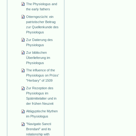
The Physiologus and
the early fathers
Otterngezücht: ein
patristischer Beitrag
zur Quellenkunde des
Physiologus
Zur Datierung des
Physiologus
Zur biblischen
Überlieferung im
Physiologus
The influence of the
Physiologus on Prüss'
"Herbary" of 1509
Zur Rezeption des
Physiologus im
Spätmittelalter und in
der frühen Neuzeit
Altägyptische Mythen
im Physiologus
"Navigatio Sancti
Brendani" and its
relationship with