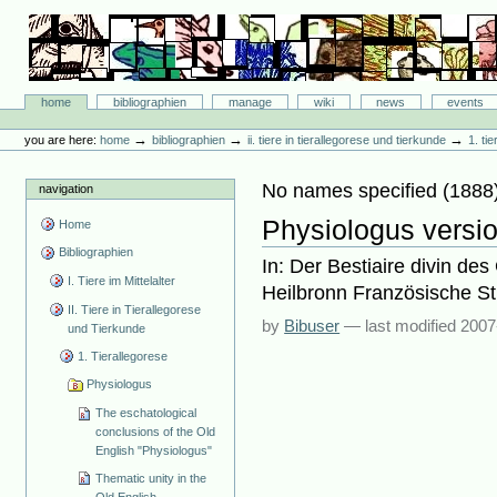
Skip
to
content.
|
Skip
Bibliographie-Portal
to
Sections
home
bibliographien
manage
wiki
news
events
navigation
Personal
tools
→
→
→
you are here:
home
bibliographien
ii. tiere in tierallegorese und tierkunde
1. ti
No names specified
(
1888
navigation
Physiologus versio
Home
Bibliographien
In: Der Bestiaire divin de
I. Tiere im Mittelalter
Heilbronn Französische Stud
II. Tiere in Tierallegorese
by
Bibuser
—
last modified
2007
und Tierkunde
1. Tierallegorese
Physiologus
The eschatological
conclusions of the Old
English "Physiologus"
Thematic unity in the
Old English