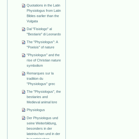
Quotations in the Latin
Physiologus from Latin
Bibles earlier than the
Vulgata
Dal "Fisiologo" al
"Bestiario" di Leonardo
The "Physiologus": A
"Poeisis" of nature
"Physiologus" and the
rise of Christian nature
symbolism
Remarques sur la
tradition du
"Physiologus" grec
The "Physiologus", the
bestiaries and
Medieval animal lore
Physiologus
Der Physiologus und
seine Weiterbildung,
besonders in der
lateinischen und in der
byzantinischen