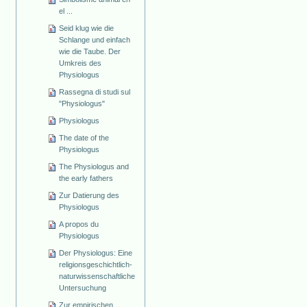
el ...
Seid klug wie die
Schlange und einfach
wie die Taube. Der
Umkreis des
Physiologus
Rassegna di studi sul
"Physiologus"
Physiologus
The date of the
Physiologus
The Physiologus and
the early fathers
Zur Datierung des
Physiologus
A propos du
Physiologus
Der Physiologus: Eine
religionsgeschichtlich-
naturwissenschaftliche
Untersuchung
Zur empirischen