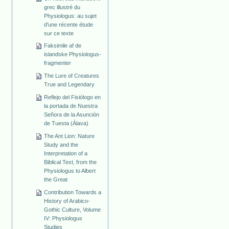
grec illustré du
Physiologus: au sujet
d'une récente étude
sur ce texte
Faksimile af de
islandske Physiologus-
fragmenter
The Lure of Creatures
True and Legendary
Reflejo del Fisiólogo en
la portada de Nuestra
Señora de la Asunción
de Tuesta (Álava)
The Ant Lion: Nature
Study and the
Interpretation of a
Biblical Text, from the
Physiologus to Albert
the Great
Contribution Towards a
History of Arabico-
Gothic Culture, Volume
IV: Physiologus
Studies