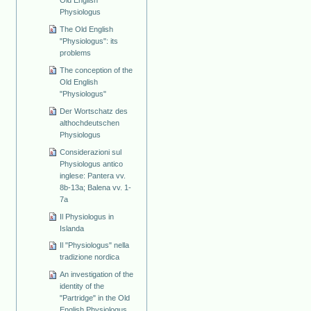
Physiologus
The Old English
"Physiologus": its
problems
The conception of the
Old English
"Physiologus"
Der Wortschatz des
althochdeutschen
Physiologus
Considerazioni sul
Physiologus antico
inglese: Pantera vv.
8b-13a; Balena vv. 1-
7a
Il Physiologus in
Islanda
Il "Physiologus" nella
tradizione nordica
An investigation of the
identity of the
"Partridge" in the Old
English Physiologus