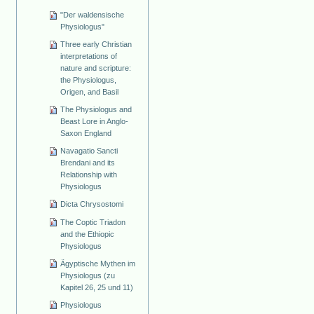
"Der waldensische
Physiologus"
Three early Christian
interpretations of
nature and scripture:
the Physiologus,
Origen, and Basil
The Physiologus and
Beast Lore in Anglo-
Saxon England
Navagatio Sancti
Brendani and its
Relationship with
Physiologus
Dicta Chrysostomi
The Coptic Triadon
and the Ethiopic
Physiologus
Ägyptische Mythen im
Physiologus (zu
Kapitel 26, 25 und 11)
Physiologus