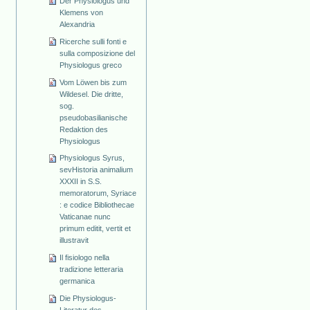
Der Physiologus und
Klemens von
Alexandria
Ricerche sulli fonti e
sulla composizione del
Physiologus greco
Vom Löwen bis zum
Wildesel. Die dritte,
sog.
pseudobasilianische
Redaktion des
Physiologus
Physiologus Syrus,
sevHistoria animalium
XXXII in S.S.
memoratorum, Syriace
: e codice Bibliothecae
Vaticanae nunc
primum editit, vertit et
illustravit
Il fisiologo nella
tradizione letteraria
germanica
Die Physiologus-