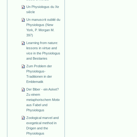
Un Physiologus du Xe
siècle
Un manuscrit oublié du
Physiologus (New
York, P. Morgan M.
397)
Learning from nature:
lessons in virtue and
vice in the Physiologus
and Bestiaries
Zum Problem der
Physiologus-
Traditionen in der
Emblematik
Der Biber - ein Asket?
Zu einem
metaphorischem Motiv
aus Fabel und
Physiologus
Zoological marvel and
exegetical method in
Drigen and the
Physiologus