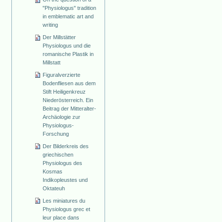
"Physiologus" tradition
in emblematic art and
writing
Der Millstätter
Physiologus und die
romanische Plastik in
Millstatt
Figuralverzierte
Bodenfliesen aus dem
Stift Heiligenkreuz
Niederösterreich. Ein
Beitrag der Mitteralter-
Archäologie zur
Physiologus-
Forschung
Der Bilderkreis des
griechischen
Physiologus des
Kosmas
Indikopleustes und
Oktateuh
Les miniatures du
Physiologus grec et
leur place dans