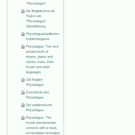
"Physiologus"
Die Begleitverse als
Tituli in der
"Physiologus"-
Überlieferung
Physiologustraditionen:
emblembogerne
Physiologus. The very
ancient book of
beasts, plants and
stones, trans. from
Greek and other
languages
Old English
Physiologus
Geschichte des
Physiologus
Der waldensische
Physiologus
Physiologus. The
Greek and Armenian
versions with a study
of translation technique