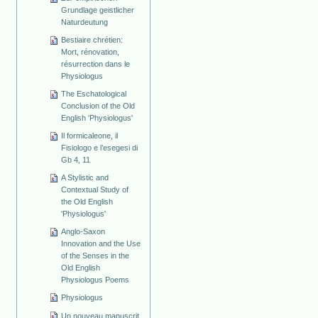
Grundlage geistlicher
Naturdeutung
Bestiaire chrétien:
Mort, rénovation,
résurrection dans le
Physiologus
The Eschatological
Conclusion of the Old
English 'Physiologus'
Il formicaleone, il
Fisiologo e l’esegesi di
Gb 4, 11
A Stylistic and
Contextual Study of
the Old English
'Physiologus'
Anglo-Saxon
Innovation and the Use
of the Senses in the
Old English
Physiologus Poems
Physiologus
Un nouveau manuscrit