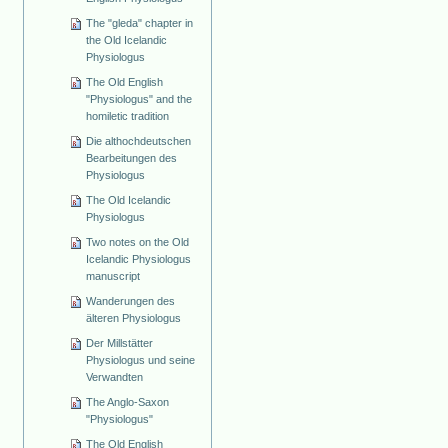
The "gleda" chapter in
the Old Icelandic
Physiologus
The Old English
"Physiologus" and the
homiletic tradition
Die althochdeutschen
Bearbeitungen des
Physiologus
The Old Icelandic
Physiologus
Two notes on the Old
Icelandic Physiologus
manuscript
Wanderungen des
älteren Physiologus
Der Millstätter
Physiologus und seine
Verwandten
The Anglo-Saxon
"Physiologus"
The Old English