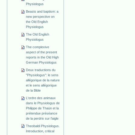
Physiologus
Beasts and baptism: a
new perspective on
the Old English
Physiologus
The Old English
Physiologus
The complexive
aspect of the present
reports in the Old High
German Physiologus
Deux traductions du
"Physiologus": le sens
allégorique de la nature
et le sens allégorique
de la Bible
L'ordre des animaux
dans le Physiologus de
Philippe de Thaün et la
prétendue préséance
de la perdrix sur l'aigle
Theobaldi Physiologus.
Introduction, critical