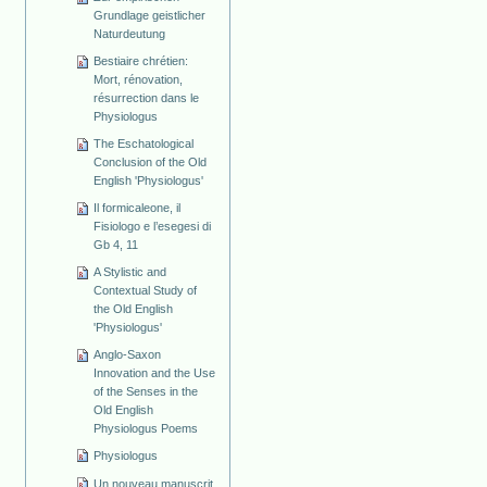
Grundlage geistlicher
Naturdeutung
Bestiaire chrétien:
Mort, rénovation,
résurrection dans le
Physiologus
The Eschatological
Conclusion of the Old
English 'Physiologus'
Il formicaleone, il
Fisiologo e l’esegesi di
Gb 4, 11
A Stylistic and
Contextual Study of
the Old English
'Physiologus'
Anglo-Saxon
Innovation and the Use
of the Senses in the
Old English
Physiologus Poems
Physiologus
Un nouveau manuscrit