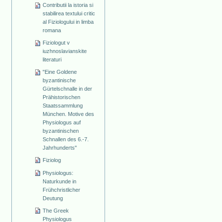
Contributii la istoria si
stabilirea textului critic
al Fiziologului in limba
romana
Fiziologut v
iuzhnoslavianskite
literaturi
"Eine Goldene
byzantinische
Gürtelschnalle in der
Prähistorischen
Staatssammlung
München. Motive des
Physiologus auf
byzantinischen
Schnallen des 6.-7.
Jahrhunderts"
Fiziolog
Physiologus:
Naturkunde in
Frühchristlicher
Deutung
The Greek
Physiologus