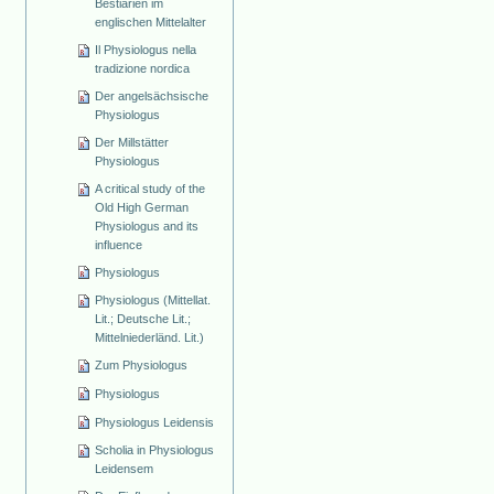
Bestiarien im
englischen Mittelalter
Il Physiologus nella
tradizione nordica
Der angelsächsische
Physiologus
Der Millstätter
Physiologus
A critical study of the
Old High German
Physiologus and its
influence
Physiologus
Physiologus (Mittellat.
Lit.; Deutsche Lit.;
Mittelniederländ. Lit.)
Zum Physiologus
Physiologus
Physiologus Leidensis
Scholia in Physiologus
Leidensem