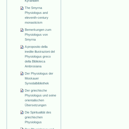
Kyraniden
The Smyrna
Physiologus and
eleventh-century
monasticism
Bemerkungen zum
Physiologus von
Smyrna
A proposito della
inedite illustrazioni del
Physiologus greco
della Biblioteca
Ambrosiana
Der Physiologus der
Moskauer
Synodalbibliothek
Der griechische
Physiologus und seine
orientalischen
Übersetzungen
Die Spiritualität des
griechischen
Physiologus