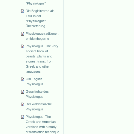
"Physiologus"
Die Begleitverse als
Tituli in der
"Physiologus"-
Überlieferung
Physiologustraditionen:
emblembogerne
Physiologus. The very
ancient book of
beasts, plants and
stones, trans. from
Greek and other
languages
Old English
Physiologus
Geschichte des
Physiologus
Der waldensische
Physiologus
Physiologus. The
Greek and Armenian
versions with a study
of translation technique