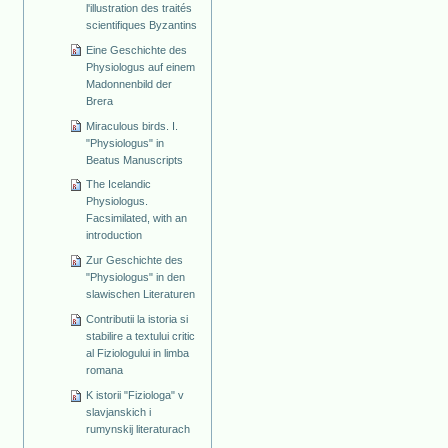
l'illustration des traités
scientifiques Byzantins
Eine Geschichte des
Physiologus auf einem
Madonnenbild der
Brera
Miraculous birds. I.
"Physiologus" in
Beatus Manuscripts
The Icelandic
Physiologus.
Facsimilated, with an
introduction
Zur Geschichte des
"Physiologus" in den
slawischen Literaturen
Contributii la istoria si
stabilire a textului critic
al Fiziologului in limba
romana
K istorii "Fiziologa" v
slavjanskich i
rumynskij literaturach