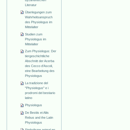
Literatur
Überlegungen zum
Wahrheitsanspruch
des Physiologus im
Mittelalter
Studien zum
Physiologus im
Mittelalter
Zum Physiologus: Der
tiergeschichtliche
Abschnitt der Acerba
des Cecco d'Ascoli,
eine Bearbeitung des
Physiologus
La tradizione del
"Physiologus" e i
prodromi del bestiario
latino
Physiologus
De Bestiis et Aliis
Rebus and the Latin
Physiologus
Simbolisme animal en