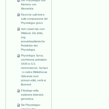
Der Physiologus und
Klemens von
Alexandria
Ricerche sulli fonti e
sulla composizione del
Physiologus greco
Vom Löwen bis zum
Wildesel. Die dritte,
sog.
pseudobasilianische
Redaktion des
Physiologus
Physiologus Syrus,
sevHistoria animalium
XXXII in S.S.
memoratorum, Syriace
: e codice Bibliothecae
Vaticanae nunc
primum editit, vertit et
illustravit
Il fisiologo nella
tradizione letteraria
germanica
Die Physiologus-