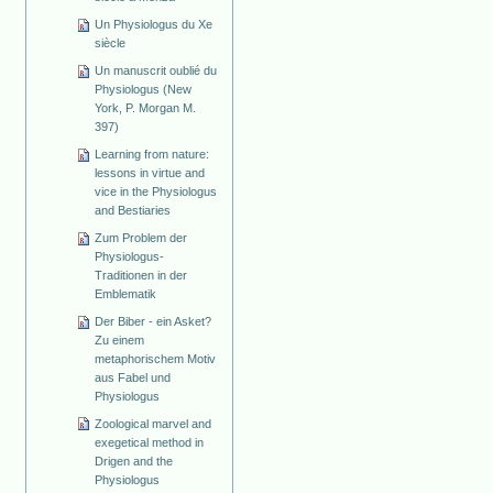
Un Physiologus du Xe
siècle
Un manuscrit oublié du
Physiologus (New
York, P. Morgan M.
397)
Learning from nature:
lessons in virtue and
vice in the Physiologus
and Bestiaries
Zum Problem der
Physiologus-
Traditionen in der
Emblematik
Der Biber - ein Asket?
Zu einem
metaphorischem Motiv
aus Fabel und
Physiologus
Zoological marvel and
exegetical method in
Drigen and the
Physiologus