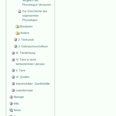
Vergleich der
Physiologus-Versionen
Zur Geschichte des
sogenannten
Physiologus
Bestiarien
Andere
2. Tierkunde
3. Gebrauchsschrifttum
III. Tierdichtung
IV. Tiere in nicht-
tierbestimmter Literatur
V. Tiere
VI. Quellen
Interimsfolder: Zweifelsfälle
Listenformate
Manage
Wiki
News