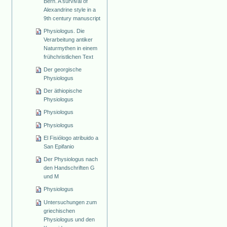
Bern. A survival of
Alexandrine style in a
9th century manuscript
Physiologus. Die
Verarbeitung antiker
Naturmythen in einem
frühchristlichen Text
Der georgische
Physiologus
Der äthiopische
Physiologus
Physiologus
Physiologus
El Fisiólogo atribuido a
San Epifanio
Der Physiologus nach
den Handschriften G
und M
Physiologus
Untersuchungen zum
griechischen
Physiologus und den