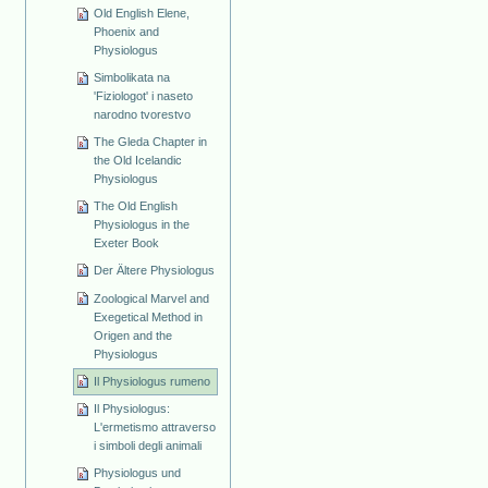
Old English Elene,
Phoenix and
Physiologus
Simbolikata na
'Fiziologot' i naseto
narodno tvorestvo
The Gleda Chapter in
the Old Icelandic
Physiologus
The Old English
Physiologus in the
Exeter Book
Der Ältere Physiologus
Zoological Marvel and
Exegetical Method in
Origen and the
Physiologus
Il Physiologus rumeno
Il Physiologus:
L'ermetismo attraverso
i simboli degli animali
Physiologus und