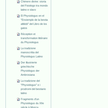
Chimere divine: storia
del Fisiologo tra mondo
latino e slavo
El Physiologus en el
"Enxiemplo de la bestia
altilobi" del Libro de los
gatos
Réception et
transformation littéraire
du Physiologus
La tradizione
manoscritta del
Physiologus Latino
Der illustrierte
griechische
Physiologus der
Ambrosiana
La tradizione del
"Physiologus" e i
prodromi del bestiario
latino
Fragments d'un
Physiologus du XIIe
siècle à Monza