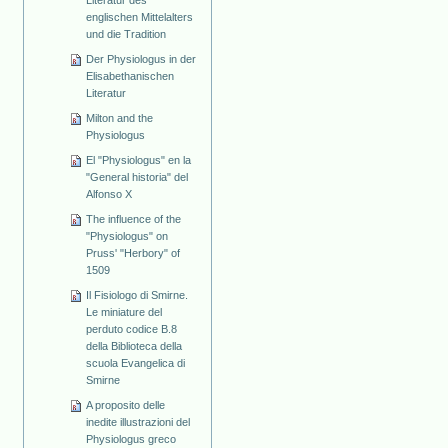
Literatur des
englischen Mittelalters
und die Tradition
Der Physiologus in der
Elisabethanischen
Literatur
Milton and the
Physiologus
El "Physiologus" en la
"General historia" del
Alfonso X
The influence of the
"Physiologus" on
Pruss' "Herbory" of
1509
Il Fisiologo di Smirne.
Le miniature del
perduto codice B.8
della Biblioteca della
scuola Evangelica di
Smirne
A proposito delle
inedite illustrazioni del
Physiologus greco