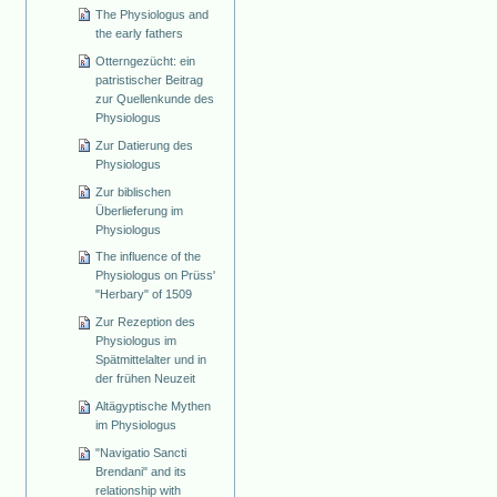
The Physiologus and
the early fathers
Otterngezücht: ein
patristischer Beitrag
zur Quellenkunde des
Physiologus
Zur Datierung des
Physiologus
Zur biblischen
Überlieferung im
Physiologus
The influence of the
Physiologus on Prüss'
"Herbary" of 1509
Zur Rezeption des
Physiologus im
Spätmittelalter und in
der frühen Neuzeit
Altägyptische Mythen
im Physiologus
"Navigatio Sancti
Brendani" and its
relationship with