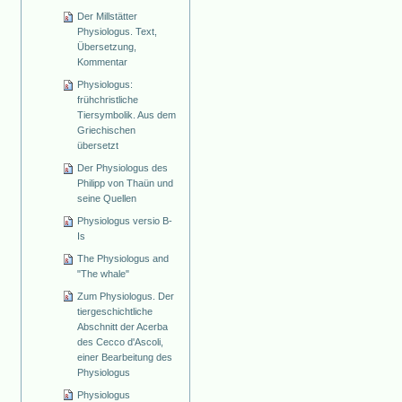
Der Millstätter
Physiologus. Text,
Übersetzung,
Kommentar
Physiologus:
frühchristliche
Tiersymbolik. Aus dem
Griechischen
übersetzt
Der Physiologus des
Philipp von Thaün und
seine Quellen
Physiologus versio B-
Is
The Physiologus and
"The whale"
Zum Physiologus. Der
tiergeschichtliche
Abschnitt der Acerba
des Cecco d'Ascoli,
einer Bearbeitung des
Physiologus
Physiologus