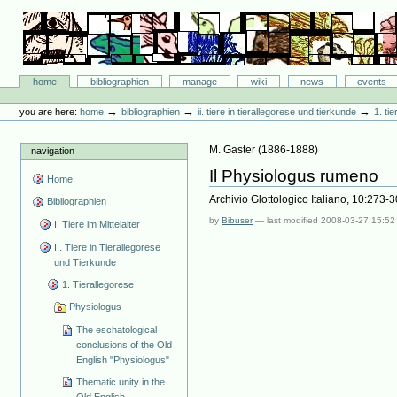
Skip
to
content.
|
Skip
Bibliographie-Portal
to
Sections
home
bibliographien
manage
wiki
news
events
navigation
Personal
tools
→
→
→
you are here:
home
bibliographien
ii. tiere in tierallegorese und tierkunde
1. ti
M. Gaster
(
1886-1888
)
navigation
Il Physiologus rumeno
Home
Archivio Glottologico Italiano, 10:273-3
Bibliographien
by
Bibuser
—
last modified
2008-03-27 15:52
I. Tiere im Mittelalter
II. Tiere in Tierallegorese
und Tierkunde
1. Tierallegorese
Physiologus
The eschatological
conclusions of the Old
English "Physiologus"
Thematic unity in the
Old English