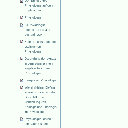
Der Einfluss des
Physiologus auf den
Euphuismus
Physiologus
Le Physiologus,
poëme sur la nature
des animaux
Zum armenischen und
lateinischen
Physiologus
Darstellung der syntax
in dem sogenannten
angelsächsischen
Physiologus
Exerpta ex Physiologo
Wie ein kleiner Elefant
einem grossen auf die
Beine hilft : zur
Verbindung von
Zoologie und Theologie
im Physiologus
Physiologus, en bok
om naturens ting