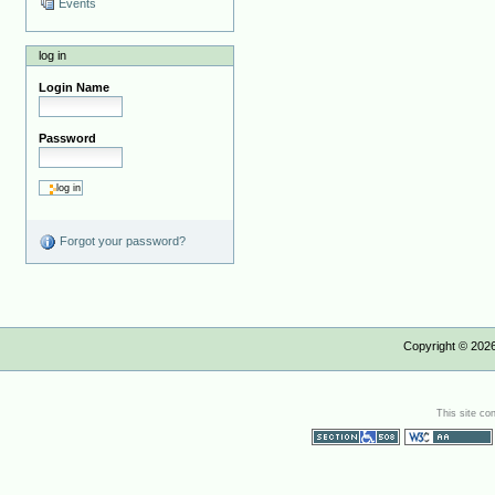
Events
log in
Login Name
Password
Forgot your password?
Copyright ©
202
This site co
Section 508
WCAG