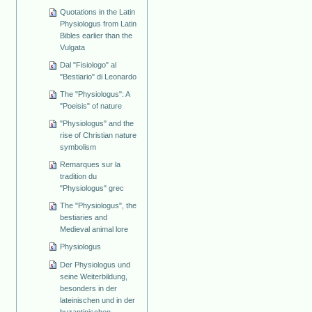
Quotations in the Latin
Physiologus from Latin
Bibles earlier than the
Vulgata
Dal "Fisiologo" al
"Bestiario" di Leonardo
The "Physiologus": A
"Poeisis" of nature
"Physiologus" and the
rise of Christian nature
symbolism
Remarques sur la
tradition du
"Physiologus" grec
The "Physiologus", the
bestiaries and
Medieval animal lore
Physiologus
Der Physiologus und
seine Weiterbildung,
besonders in der
lateinischen und in der
byzantinischen