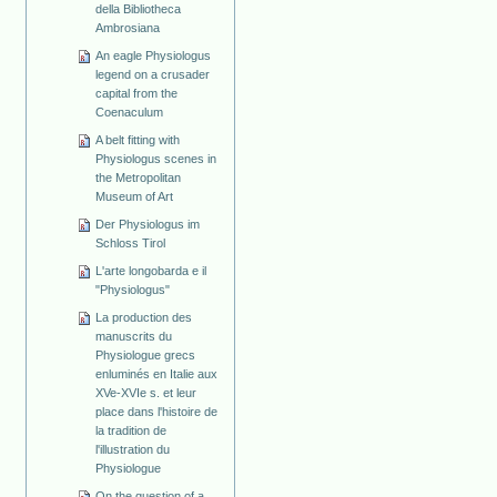
della Bibliotheca
Ambrosiana
An eagle Physiologus
legend on a crusader
capital from the
Coenaculum
A belt fitting with
Physiologus scenes in
the Metropolitan
Museum of Art
Der Physiologus im
Schloss Tirol
L'arte longobarda e il
"Physiologus"
La production des
manuscrits du
Physiologue grecs
enluminés en Italie aux
XVe-XVIe s. et leur
place dans l'histoire de
la tradition de
l'illustration du
Physiologue
On the question of a