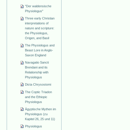
"Der waldensische
Physiologus"
Three early Christian
interpretations of
nature and scripture:
the Physiologus,
Origen, and Basil
The Physiologus and
Beast Lore in Anglo-
Saxon England
Navagatio Sancti
Brendani and its
Relationship with
Physiologus
Dicta Chrysostomi
The Coptic Triadon
and the Ethiopic
Physiologus
Ägyptische Mythen im
Physiologus (zu
Kapitel 26, 25 und 11)
Physiologus