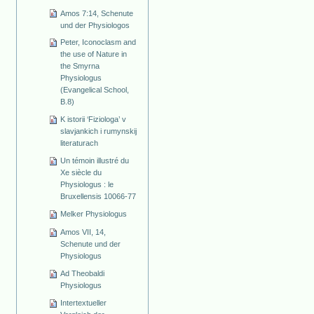
Amos 7:14, Schenute
und der Physiologos
Peter, Iconoclasm and
the use of Nature in
the Smyrna
Physiologus
(Evangelical School,
B.8)
K istorii ‘Fiziologa’ v
slavjankich i rumynskij
literaturach
Un témoin illustré du
Xe siècle du
Physiologus : le
Bruxellensis 10066-77
Melker Physiologus
Amos VII, 14,
Schenute und der
Physiologus
Ad Theobaldi
Physiologus
Intertextueller