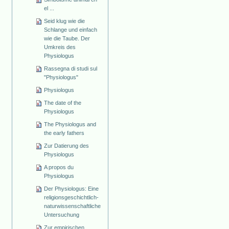
el ...
Seid klug wie die
Schlange und einfach
wie die Taube. Der
Umkreis des
Physiologus
Rassegna di studi sul
"Physiologus"
Physiologus
The date of the
Physiologus
The Physiologus and
the early fathers
Zur Datierung des
Physiologus
A propos du
Physiologus
Der Physiologus: Eine
religionsgeschichtlich-
naturwissenschaftliche
Untersuchung
Zur empirischen