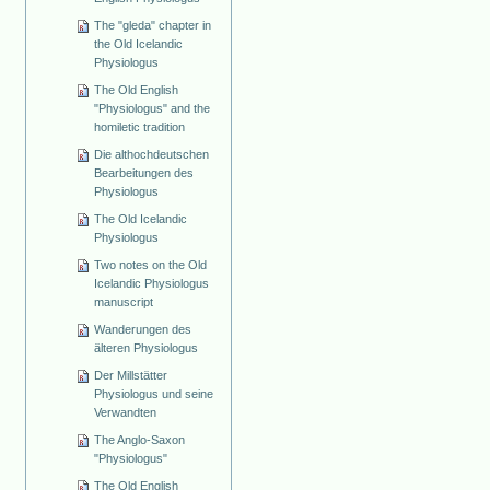
The "gleda" chapter in
the Old Icelandic
Physiologus
The Old English
"Physiologus" and the
homiletic tradition
Die althochdeutschen
Bearbeitungen des
Physiologus
The Old Icelandic
Physiologus
Two notes on the Old
Icelandic Physiologus
manuscript
Wanderungen des
älteren Physiologus
Der Millstätter
Physiologus und seine
Verwandten
The Anglo-Saxon
"Physiologus"
The Old English