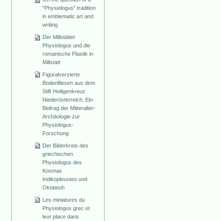
"Physiologus" tradition
in emblematic art and
writing
Der Millstätter
Physiologus und die
romanische Plastik in
Millstatt
Figuralverzierte
Bodenfliesen aus dem
Stift Heiligenkreuz
Niederösterreich. Ein
Beitrag der Mitteralter-
Archäologie zur
Physiologus-
Forschung
Der Bilderkreis des
griechischen
Physiologus des
Kosmas
Indikopleustes und
Oktateuh
Les miniatures du
Physiologus grec et
leur place dans