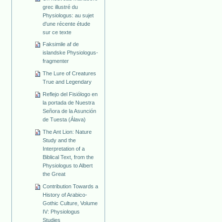
grec illustré du
Physiologus: au sujet
d'une récente étude
sur ce texte
Faksimile af de
islandske Physiologus-
fragmenter
The Lure of Creatures
True and Legendary
Reflejo del Fisiólogo en
la portada de Nuestra
Señora de la Asunción
de Tuesta (Álava)
The Ant Lion: Nature
Study and the
Interpretation of a
Biblical Text, from the
Physiologus to Albert
the Great
Contribution Towards a
History of Arabico-
Gothic Culture, Volume
IV: Physiologus
Studies