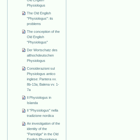
Physiologus
The Old English
"Physiologus": its
problems
The conception of the
Old English
"Physiologus"
Der Wortschatz des
althochdeutschen
Physiologus
Considerazioni sul
Physiologus antico
inglese: Pantera vv.
8b-13a; Balena vv. 1-
7a
Il Physiologus in
Islanda
Il "Physiologus" nella
tradizione nordica
An investigation of the
identity of the
"Partridge" in the Old
English Physiologus