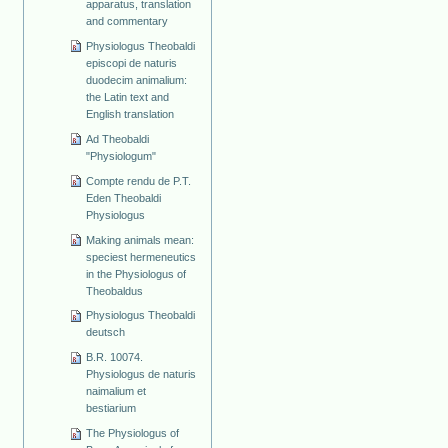
apparatus, translation
and commentary
Physiologus Theobaldi
episcopi de naturis
duodecim animalium:
the Latin text and
English translation
Ad Theobaldi
"Physiologum"
Compte rendu de P.T.
Eden Theobaldi
Physiologus
Making animals mean:
speciest hermeneutics
in the Physiologus of
Theobaldus
Physiologus Theobaldi
deutsch
B.R. 10074.
Physiologus de naturis
naimalium et
bestiarium
The Physiologus of